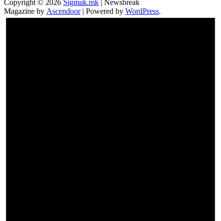
Copyright © 2026
Sigmak.mk
| Newsbreak
Magazine by
Ascendoor
| Powered by
WordPress
.