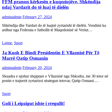
FFM pranon kërkesën e kuqezinjëve, Shkëndija
ndaj Vardarit do të luaj të dielën
adminadmin
February 27, 2024
Shkëndija dhe Vardari do të luajnë zyrtarisht të dielën. Vendimi ka
ardhur nga Federata e futbollit të Maqedonisë së Veriut…
Lajme
,
Sport
Ja Kush E Bindi Presidentin E Vllaznisë Për Të
Marrë Qatip Osmanin
adminadmin
February 20, 2024
Skuadra e njohur shqiptare e Vllaznisë nga Shkodra, me 30 tetor në
postin e trajnerit zyrtarizoi strategun tetovar, Qatip Osmani.…
Sport
Goli i Leipzigut ishte i rregullt!