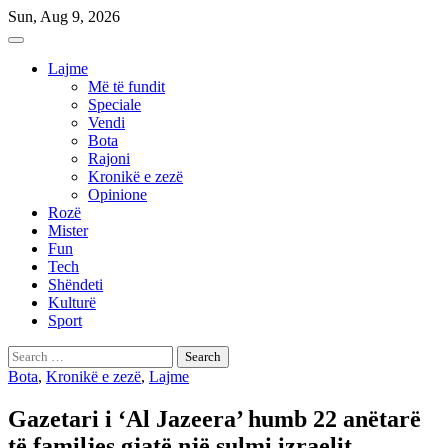
Skip
Sun, Aug 9, 2026
to
content
Lajme
Më të fundit
Speciale
Vendi
Bota
Rajoni
Kronikë e zezë
Opinione
Rozë
Mister
Fun
Tech
Shëndeti
Kulturë
Sport
Search
for:
Bota
,
Kronikë e zezë
,
Lajme
Gazetari i ‘Al Jazeera’ humb 22 anëtarë
të familjes gjatë një sulmi izraelit