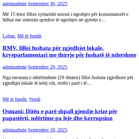
adminadmin
September 30, 2025
Më 15 tetor fillon zyrtarisht sezoni i ngrohjes për konsumatorët e
lidhur me sistemin qendror të ngrohjes në qytetin e…
Lajme
,
Më të fundit
RMV, filloi fushata për zgjedhjet lokale,
kryeparlamentari me thirrje për fushatë të ndershme
adminadmin
September 29, 2025
Nga mesnata e mbrëmshme (29 shtator) filloi fushata zgjedhore për
zgjedhjet lokale të këtij viti, rrethi i parë i të…
Më të fundit
,
Vendi
Osmani: Ditën e parë shpall gjendje krize për
papastërti, ndërtime pa leje dhe korrupsion
adminadmin
September 18, 2025