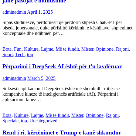
janë pasojat e mundshme
adminadmin
April 1, 2025
Sipas studiuesve, përdoruesit që përdorin shpesh ChatGPT për
biseda jopersonale, duke përfshirë kërkimin e këshillave, shpjegimet
konceptuale dhe ndihmën për…
Bota
,
Fun
,
Kulturë
,
Lajme
,
Më të fundit
,
Mister
,
Opinione
,
Rajoni
,
Sport
,
Tech
,
top
Përparimi i DeepSeek AI është për t’u lavdëruar
adminadmin
March 5, 2025
Suksesi i aplikacionit DeepSeek është një shembull i rritjes së
kompanive kineze të inteligjencës artificiale (AI). Përparimi i
aplikacionit kinez…
Bota
,
Kulturë
,
Lajme
,
Më të fundit
,
Mister
,
Opinione
,
Rajoni
,
Speciale
,
top
,
Uncategorized
Rend i ri, kërcënimet e Trump e kanë shkundur