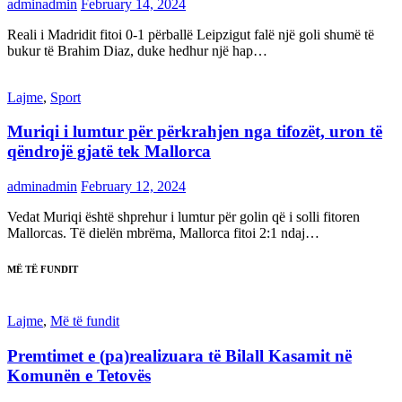
adminadmin
February 14, 2024
Reali i Madridit fitoi 0-1 përballë Leipzigut falë një goli shumë të
bukur të Brahim Diaz, duke hedhur një hap…
Lajme
,
Sport
Muriqi i lumtur për përkrahjen nga tifozët, uron të
qëndrojë gjatë tek Mallorca
adminadmin
February 12, 2024
Vedat Muriqi është shprehur i lumtur për golin që i solli fitoren
Mallorcas. Të dielën mbrëma, Mallorca fitoi 2:1 ndaj…
MË TË FUNDIT
Lajme
,
Më të fundit
Premtimet e (pa)realizuara të Bilall Kasamit në
Komunën e Tetovës