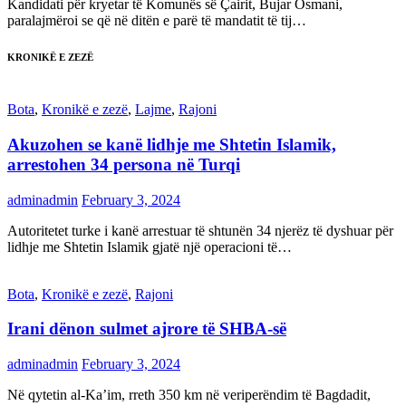
Kandidati për kryetar të Komunës së Çairit, Bujar Osmani,
paralajmëroi se që në ditën e parë të mandatit të tij…
KRONIKË E ZEZË
Bota
,
Kronikë e zezë
,
Lajme
,
Rajoni
Akuzohen se kanë lidhje me Shtetin Islamik,
arrestohen 34 persona në Turqi
adminadmin
February 3, 2024
Autoritetet turke i kanë arrestuar të shtunën 34 njerëz të dyshuar për
lidhje me Shtetin Islamik gjatë një operacioni të…
Bota
,
Kronikë e zezë
,
Rajoni
Irani dënon sulmet ajrore të SHBA-së
adminadmin
February 3, 2024
Në qytetin al-Ka’im, rreth 350 km në veriperëndim të Bagdadit,