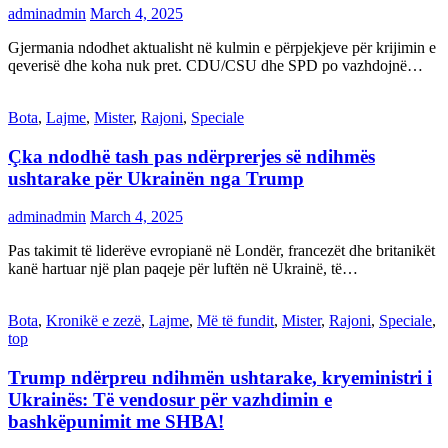
adminadmin
March 4, 2025
Gjermania ndodhet aktualisht në kulmin e përpjekjeve për krijimin e
qeverisë dhe koha nuk pret. CDU/CSU dhe SPD po vazhdojnë…
Bota
,
Lajme
,
Mister
,
Rajoni
,
Speciale
Çka ndodhë tash pas ndërprerjes së ndihmës
ushtarake për Ukrainën nga Trump
adminadmin
March 4, 2025
Pas takimit të liderëve evropianë në Londër, francezët dhe britanikët
kanë hartuar një plan paqeje për luftën në Ukrainë, të…
Bota
,
Kronikë e zezë
,
Lajme
,
Më të fundit
,
Mister
,
Rajoni
,
Speciale
,
top
Trump ndërpreu ndihmën ushtarake, kryeministri i
Ukrainës: Të vendosur për vazhdimin e
bashkëpunimit me SHBA!