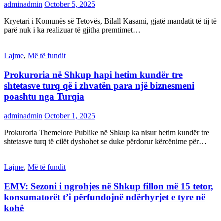
adminadmin
October 5, 2025
Kryetari i Komunës së Tetovës, Bilall Kasami, gjatë mandatit të tij të
parë nuk i ka realizuar të gjitha premtimet…
Lajme
,
Më të fundit
Prokuroria në Shkup hapi hetim kundër tre
shtetasve turq që i zhvatën para një biznesmeni
poashtu nga Turqia
adminadmin
October 1, 2025
Prokuroria Themelore Publike në Shkup ka nisur hetim kundër tre
shtetasve turq të cilët dyshohet se duke përdorur kërcënime për…
Lajme
,
Më të fundit
EMV: Sezoni i ngrohjes në Shkup fillon më 15 tetor,
konsumatorët t’i përfundojnë ndërhyrjet e tyre në
kohë