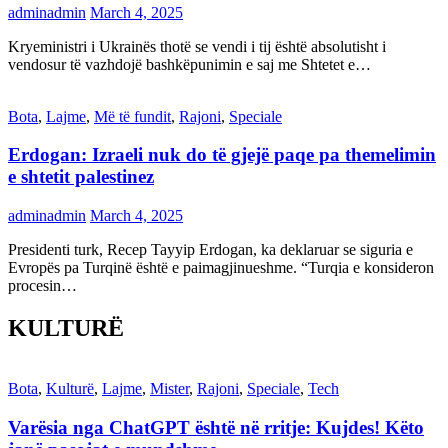
adminadmin
March 4, 2025
Kryeministri i Ukrainës thotë se vendi i tij është absolutisht i
vendosur të vazhdojë bashkëpunimin e saj me Shtetet e…
Bota
,
Lajme
,
Më të fundit
,
Rajoni
,
Speciale
Erdogan: Izraeli nuk do të gjejë paqe pa themelimin
e shtetit palestinez
adminadmin
March 4, 2025
Presidenti turk, Recep Tayyip Erdogan, ka deklaruar se siguria e
Evropës pa Turqinë është e paimagjinueshme. “Turqia e konsideron
procesin…
KULTURË
Bota
,
Kulturë
,
Lajme
,
Mister
,
Rajoni
,
Speciale
,
Tech
Varësia nga ChatGPT është në rritje: Kujdes! Këto