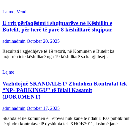
Lajme
,
Vendi
U rrit përfaqësimi i shqiptarëve në Këshillin e
Butelit, për herë të parë 8 këshilltarë shqiptar
adminadmin
October 20, 2025
Rezultati i zgjedhjeve të 19 tetorit, në Komunën e Butelit ka
nxjerrën tetë këshilltarë nga 19 këshilltarë sa ka gjithsej…
Lajme
Vazhdojnë SKANDALET/ Zbulohen Kontratat tek
“NP- PARKINGU” të Bilall Kasamit
(DOKUMENT)
adminadmin
October 17, 2025
Skandalet në komunën e Tetovës nuk kanë të ndalur! Pas publikimit
të qindra kontratave të dyshimta tek XHOB2011, tashmë janë…