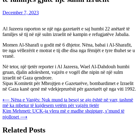
December 7, 2023
Al Jazeera raporton se një nga gazetarët e saj humbi 22 anëtarë të
familjes së tij në një sulm izraelit në kampin e refugjatëve Jabalia.
Momen Al-Sharafi u godit më 6 dhjetor. Nëna, babai i Al-Sharafit,
tre nga vëllezërit e motrat e tij dhe disa nga fëmijët e tyre thuhet se u
vranë.
Në tetor, një tjetër reporter i Al Jazeera, Wael Al-Dahdouh humbi
gruan, djalin adoleshent, vajzën e vogël dhe nipin në një sulm
izraelit në Gaza qendrore.
Sipas Komitetit për Mbrojtjen e Gazetarëve, bombardimet e Izraelit
në Gaza kanë qenë më vdekjeprurësit për gazetarët që nga viti 1992.
Post
⟵
Nëna e Vanjës: Nuk mund ta besoj se ajo është në varr, tashmë
më ka mbetur të kujdesem vetëm për vajzën tjetër
navigation
Kim Mehmeti: UÇK-ja vlera më e madhe shqiptare, s’mund të
njolloset
⟶
Related Posts