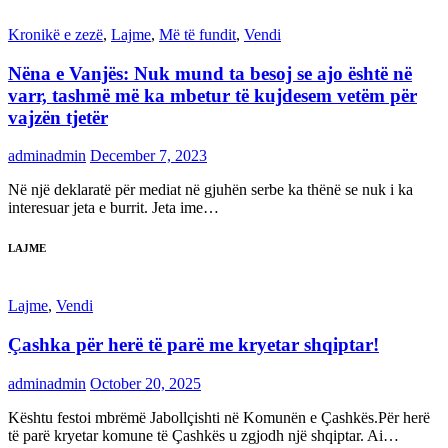
Kronikë e zezë
,
Lajme
,
Më të fundit
,
Vendi
Nëna e Vanjës: Nuk mund ta besoj se ajo është në
varr, tashmë më ka mbetur të kujdesem vetëm për
vajzën tjetër
adminadmin
December 7, 2023
Në një deklaratë për mediat në gjuhën serbe ka thënë se nuk i ka
interesuar jeta e burrit. Jeta ime…
LAJME
Lajme
,
Vendi
Çashka për herë të parë me kryetar shqiptar!
adminadmin
October 20, 2025
Kështu festoi mbrëmë Jabollçishti në Komunën e Çashkës.Për herë
të parë kryetar komune të Çashkës u zgjodh një shqiptar. Ai…