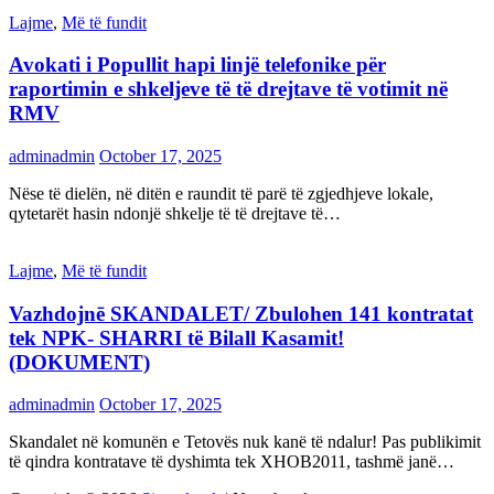
Lajme
,
Më të fundit
Avokati i Popullit hapi linjë telefonike për
raportimin e shkeljeve të të drejtave të votimit në
RMV
adminadmin
October 17, 2025
Nëse të dielën, në ditën e raundit të parë të zgjedhjeve lokale,
qytetarët hasin ndonjë shkelje të të drejtave të…
Lajme
,
Më të fundit
Vazhdojnē SKANDALET/ Zbulohen 141 kontratat
tek NPK- SHARRI të Bilall Kasamit!
(DOKUMENT)
adminadmin
October 17, 2025
Skandalet në komunën e Tetovës nuk kanë të ndalur! Pas publikimit
të qindra kontratave të dyshimta tek XHOB2011, tashmë janë…