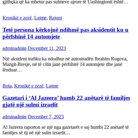
gjithçka që ka mbetur pas sulmeve ajrore të Uashingtonit është…
Kronikë e zezë
,
Lajme
,
Rajoni
Tetë persona kërkojnë ndihmë pas aksidentit ku u
përfshinë 14 automjete
adminadmin
December 11, 2023
Një aksident trafiku ka ndodhur në autostradën Ibrahim Rugova,
Mazgit-Bresje, në të cilin janë përfshirë 14 automjete dhe janë
lënduar…
Bota
,
Kronikë e zezë
,
Lajme
Gazetari i ‘Al Jazeera’ humb 22 anëtarë të familjes
gjatë një sulmi izraelit
adminadmin
December 7, 2023
Al Jazeera raporton se një nga gazetarët e saj humbi 22 anëtarë të
familjes së tij në një sulm izraelit…