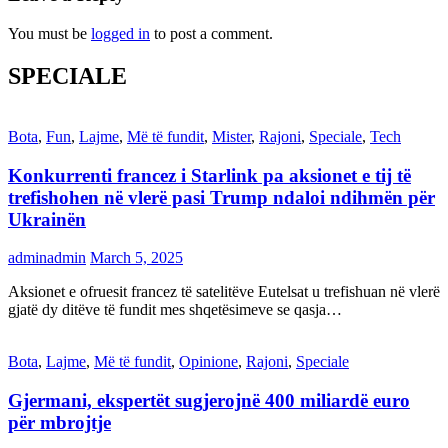
You must be
logged in
to post a comment.
SPECIALE
Bota
,
Fun
,
Lajme
,
Më të fundit
,
Mister
,
Rajoni
,
Speciale
,
Tech
Konkurrenti francez i Starlink pa aksionet e tij të
trefishohen në vlerë pasi Trump ndaloi ndihmën për
Ukrainën
adminadmin
March 5, 2025
Aksionet e ofruesit francez të satelitëve Eutelsat u trefishuan në vlerë
gjatë dy ditëve të fundit mes shqetësimeve se qasja…
Bota
,
Lajme
,
Më të fundit
,
Opinione
,
Rajoni
,
Speciale
Gjermani, ekspertët sugjerojnë 400 miliardë euro
për mbrojtje