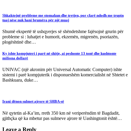
Shkaktojnë probleme me stomakun dhe tretjen, por çfarë ndodh me trupin
tuaj nëse nuk hani brumëra për një muaj
Shumë ekspertë të ushqyerjes së shëndetshme fajësojnë grurin për
probleme si : luhatjet e humorit, ekzemën, migrenën, psoriazën,
plogështinë dhe…
Ky ishte kompjuteri i parë në shitje, ai peshonte 13 tonë dhe kushtonte
miliona dollarë
UNIVAC (një akronim për Universal Automatic Computer) ishte
sistemi i parë kompjuterik i disponueshëm komercialisht në Shtetet e
Bashkuara, duke…
Irani dënon sulmet ajrore të SHBA-së
Në qytetin al-Ka’im, rreth 350 km në veriperëndim të Bagdadit,
gjithçka që ka mbetur pas sulmeve ajrore të Uashingtonit është…
Leave a Reply