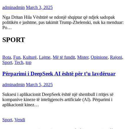
adminadmin
March 3, 2025
Nga Dritan Hila Vështirë se ndonjë shqiptar që ndjek sadopak
politikën e jashtme, pas takimit Trump-Zhelenski, nuk ka menduar:
Po…
SPORT
Bota
,
Fun
,
Kulturë
,
Lajme
,
Më të fundit
,
Mister
,
Opinione
,
Rajoni
,
Sport
,
Tech
,
top
Përparimi i DeepSeek AI është për t’u lavdëruar
adminadmin
March 5, 2025
Suksesi i aplikacionit DeepSeek është një shembull i rritjes së
kompanive kineze të inteligjencës artificiale (AI). Përparimi i
aplikacionit kinez…
Sport
,
Vendi