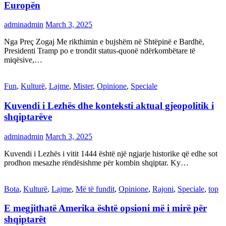
Europën
adminadmin
March 3, 2025
Nga Preç Zogaj Me rikthimin e bujshëm në Shtëpinë e Bardhë,
Presidenti Tramp po e trondit status-quonë ndërkombëtare të
miqësive,…
Fun
,
Kulturë
,
Lajme
,
Mister
,
Opinione
,
Speciale
Kuvendi i Lezhës dhe konteksti aktual gjeopolitik i
shqiptarëve
adminadmin
March 3, 2025
Kuvendi i Lezhës i vitit 1444 është një ngjarje historike që edhe sot
prodhon mesazhe rëndësishme për kombin shqiptar. Ky…
Bota
,
Kulturë
,
Lajme
,
Më të fundit
,
Opinione
,
Rajoni
,
Speciale
,
top
E megjithatë Amerika është opsioni më i mirë për
shqiptarët