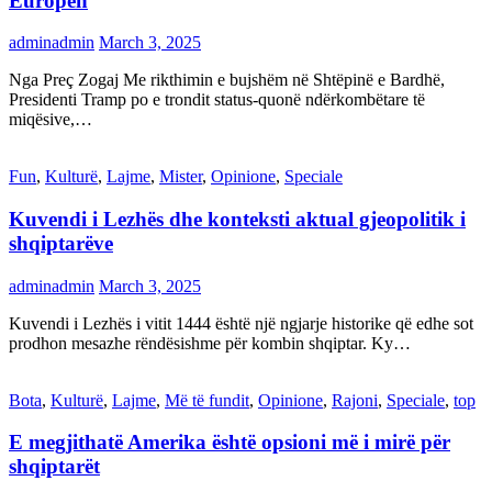
Europën
adminadmin
March 3, 2025
Nga Preç Zogaj Me rikthimin e bujshëm në Shtëpinë e Bardhë,
Presidenti Tramp po e trondit status-quonë ndërkombëtare të
miqësive,…
Fun
,
Kulturë
,
Lajme
,
Mister
,
Opinione
,
Speciale
Kuvendi i Lezhës dhe konteksti aktual gjeopolitik i
shqiptarëve
adminadmin
March 3, 2025
Kuvendi i Lezhës i vitit 1444 është një ngjarje historike që edhe sot
prodhon mesazhe rëndësishme për kombin shqiptar. Ky…
Bota
,
Kulturë
,
Lajme
,
Më të fundit
,
Opinione
,
Rajoni
,
Speciale
,
top
E megjithatë Amerika është opsioni më i mirë për
shqiptarët