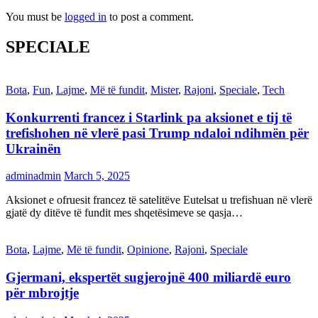
You must be
logged in
to post a comment.
SPECIALE
Bota
,
Fun
,
Lajme
,
Më të fundit
,
Mister
,
Rajoni
,
Speciale
,
Tech
Konkurrenti francez i Starlink pa aksionet e tij të
trefishohen në vlerë pasi Trump ndaloi ndihmën për
Ukrainën
adminadmin
March 5, 2025
Aksionet e ofruesit francez të satelitëve Eutelsat u trefishuan në vlerë
gjatë dy ditëve të fundit mes shqetësimeve se qasja…
Bota
,
Lajme
,
Më të fundit
,
Opinione
,
Rajoni
,
Speciale
Gjermani, ekspertët sugjerojnë 400 miliardë euro
për mbrojtje