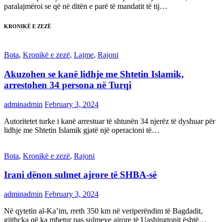
paralajmëroi se që në ditën e parë të mandatit të tij…
KRONIKË E ZEZË
Bota
,
Kronikë e zezë
,
Lajme
,
Rajoni
Akuzohen se kanë lidhje me Shtetin Islamik,
arrestohen 34 persona në Turqi
adminadmin
February 3, 2024
Autoritetet turke i kanë arrestuar të shtunën 34 njerëz të dyshuar për
lidhje me Shtetin Islamik gjatë një operacioni të…
Bota
,
Kronikë e zezë
,
Rajoni
Irani dënon sulmet ajrore të SHBA-së
adminadmin
February 3, 2024
Në qytetin al-Ka’im, rreth 350 km në veriperëndim të Bagdadit,
gjithçka që ka mbetur pas sulmeve ajrore të Uashingtonit është…