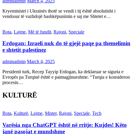
adminadmin
March 4, 2025
Kryeministri i Ukrainës thotë se vendi i tij është absolutisht i
vendosur të vazhdojë bashkëpunimin e saj me Shtetet e…
Bota
,
Lajme
,
Më të fundit
,
Rajoni
,
Speciale
Erdogan: Izraeli nuk do të gjejë paqe pa themelimin
e shtetit palestinez
adminadmin
March 4, 2025
Presidenti turk, Recep Tayyip Erdogan, ka deklaruar se siguria e
Evropës pa Turqinë është e paimagjinueshme. “Turqia e konsideron
procesin…
KULTURË
Bota
,
Kulturë
,
Lajme
,
Mister
,
Rajoni
,
Speciale
,
Tech
Varësia nga ChatGPT është në rritje: Kujdes! Këto
janë pasojat e mundshme