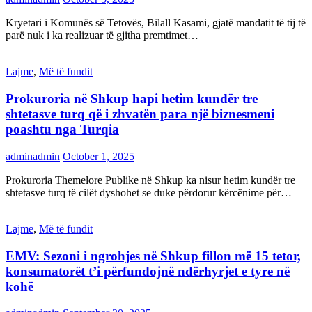
Kryetari i Komunës së Tetovës, Bilall Kasami, gjatë mandatit të tij të
parë nuk i ka realizuar të gjitha premtimet…
Lajme
,
Më të fundit
Prokuroria në Shkup hapi hetim kundër tre
shtetasve turq që i zhvatën para një biznesmeni
poashtu nga Turqia
adminadmin
October 1, 2025
Prokuroria Themelore Publike në Shkup ka nisur hetim kundër tre
shtetasve turq të cilët dyshohet se duke përdorur kërcënime për…
Lajme
,
Më të fundit
EMV: Sezoni i ngrohjes në Shkup fillon më 15 tetor,
konsumatorët t’i përfundojnë ndërhyrjet e tyre në
kohë