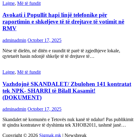
Lajme
,
Më të fundit
Avokati i Popullit hapi linjë telefonike për
raportimin e shkeljeve të të drejtave të votimit në
RMV
adminadmin
October 17, 2025
Nëse të dielën, në ditën e raundit të parë të zgjedhjeve lokale,
qytetarët hasin ndonjë shkelje të të drejtave të…
Lajme
,
Më të fundit
Vazhdojnē SKANDALET/ Zbulohen 141 kontratat
tek NPK- SHARRI të Bilall Kasamit!
(DOKUMENT)
adminadmin
October 17, 2025
Skandalet në komunën e Tetovës nuk kanë të ndalur! Pas publikimit
të qindra kontratave të dyshimta tek XHOB2011, tashmë janë…
Copyright © 2026
Sigmak.mk
| Newsbreak