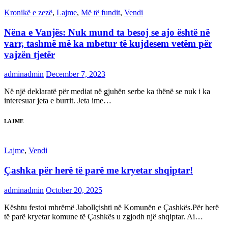
Kronikë e zezë
,
Lajme
,
Më të fundit
,
Vendi
Nëna e Vanjës: Nuk mund ta besoj se ajo është në
varr, tashmë më ka mbetur të kujdesem vetëm për
vajzën tjetër
adminadmin
December 7, 2023
Në një deklaratë për mediat në gjuhën serbe ka thënë se nuk i ka
interesuar jeta e burrit. Jeta ime…
LAJME
Lajme
,
Vendi
Çashka për herë të parë me kryetar shqiptar!
adminadmin
October 20, 2025
Kështu festoi mbrëmë Jabollçishti në Komunën e Çashkës.Për herë
të parë kryetar komune të Çashkës u zgjodh një shqiptar. Ai…