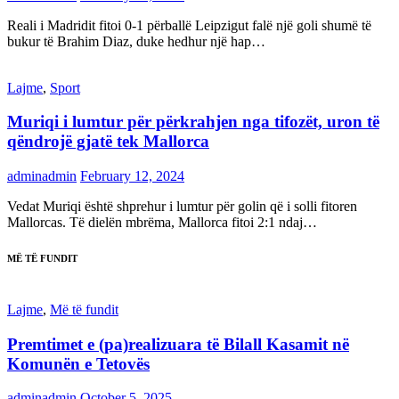
Reali i Madridit fitoi 0-1 përballë Leipzigut falë një goli shumë të
bukur të Brahim Diaz, duke hedhur një hap…
Lajme
,
Sport
Muriqi i lumtur për përkrahjen nga tifozët, uron të
qëndrojë gjatë tek Mallorca
adminadmin
February 12, 2024
Vedat Muriqi është shprehur i lumtur për golin që i solli fitoren
Mallorcas. Të dielën mbrëma, Mallorca fitoi 2:1 ndaj…
MË TË FUNDIT
Lajme
,
Më të fundit
Premtimet e (pa)realizuara të Bilall Kasamit në
Komunën e Tetovës
adminadmin
October 5, 2025