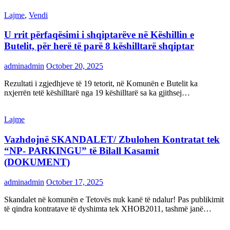
Lajme
,
Vendi
U rrit përfaqësimi i shqiptarëve në Këshillin e
Butelit, për herë të parë 8 këshilltarë shqiptar
adminadmin
October 20, 2025
Rezultati i zgjedhjeve të 19 tetorit, në Komunën e Butelit ka
nxjerrën tetë këshilltarë nga 19 këshilltarë sa ka gjithsej…
Lajme
Vazhdojnë SKANDALET/ Zbulohen Kontratat tek
“NP- PARKINGU” të Bilall Kasamit
(DOKUMENT)
adminadmin
October 17, 2025
Skandalet në komunën e Tetovës nuk kanë të ndalur! Pas publikimit
të qindra kontratave të dyshimta tek XHOB2011, tashmë janë…