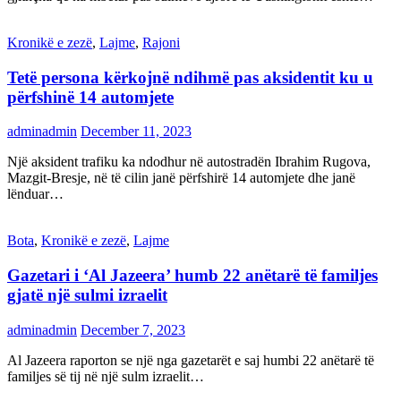
Kronikë e zezë
,
Lajme
,
Rajoni
Tetë persona kërkojnë ndihmë pas aksidentit ku u
përfshinë 14 automjete
adminadmin
December 11, 2023
Një aksident trafiku ka ndodhur në autostradën Ibrahim Rugova,
Mazgit-Bresje, në të cilin janë përfshirë 14 automjete dhe janë
lënduar…
Bota
,
Kronikë e zezë
,
Lajme
Gazetari i ‘Al Jazeera’ humb 22 anëtarë të familjes
gjatë një sulmi izraelit
adminadmin
December 7, 2023
Al Jazeera raporton se një nga gazetarët e saj humbi 22 anëtarë të
familjes së tij në një sulm izraelit…