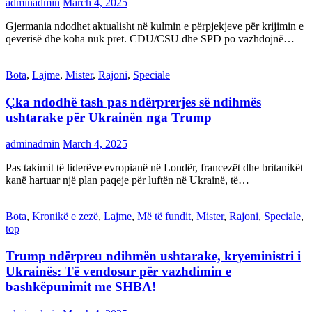
adminadmin
March 4, 2025
Gjermania ndodhet aktualisht në kulmin e përpjekjeve për krijimin e
qeverisë dhe koha nuk pret. CDU/CSU dhe SPD po vazhdojnë…
Bota
,
Lajme
,
Mister
,
Rajoni
,
Speciale
Çka ndodhë tash pas ndërprerjes së ndihmës
ushtarake për Ukrainën nga Trump
adminadmin
March 4, 2025
Pas takimit të liderëve evropianë në Londër, francezët dhe britanikët
kanë hartuar një plan paqeje për luftën në Ukrainë, të…
Bota
,
Kronikë e zezë
,
Lajme
,
Më të fundit
,
Mister
,
Rajoni
,
Speciale
,
top
Trump ndërpreu ndihmën ushtarake, kryeministri i
Ukrainës: Të vendosur për vazhdimin e
bashkëpunimit me SHBA!