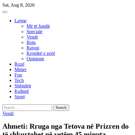
Skip
Sat, Aug 8, 2026
to
content
Lajme
Më të fundit
Speciale
Vendi
Bota
Rajoni
Kronikë e zezë
Opinione
Rozë
Mister
Fun
Tech
Shëndeti
Kulturë
Sport
Search
for:
Vendi
Ahmeti: Rruga nga Tetova në Prizren do
të shkurtohet në vetëm 45 minuta