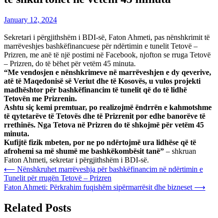
January 12, 2024
Sekretari i përgjithshëm i BDI-së, Faton Ahmeti, pas nënshkrimit të
marrëveshjes bashkëfinancuese për ndërtimin e tunelit Tetovë –
Prizren, me anë të një postimi në Facebook, njofton se rruga Tetovë
– Prizren, do të bëhet për vetëm 45 minuta.
“Me vendosjen e nënshkrimeve në marrëveshjen e dy qeverive,
atë të Maqedonisë së Veriut dhe të Kosovës, u vulos projekti
madhështor për bashkëfinancim të tunelit që do të lidhë
Tetovën me Prizrenin.
Ashtu siç kemi premtuar, po realizojmë ëndrrën e kahmotshme
të qytetarëve të Tetovës dhe të Prizrenit por edhe banorëve të
rrethinës. Nga Tetova në Prizren do të shkojmë për vetëm 45
minuta.
Kufijtë fizik mbeten, por ne po ndërtojmë ura lidhëse që të
afrohemi sa më shumë me bashkëkombësit tanë”
– shkruan
Faton Ahmeti, sekretar i përgjithshëm i BDI-së.
Post
⟵
Nënshkruhet marrëveshja për bashkëfinancim në ndërtimin e
Tunelit për rrugën Tetovë – Prizren
navigation
Faton Ahmeti: Përkrahim fuqishëm sipërmarrësit dhe bizneset
⟶
Related Posts