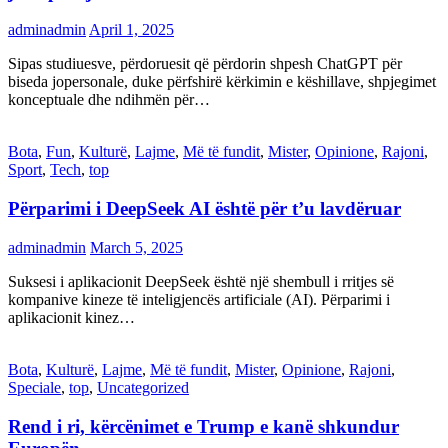
adminadmin
April 1, 2025
Sipas studiuesve, përdoruesit që përdorin shpesh ChatGPT për
biseda jopersonale, duke përfshirë kërkimin e këshillave, shpjegimet
konceptuale dhe ndihmën për…
Bota
,
Fun
,
Kulturë
,
Lajme
,
Më të fundit
,
Mister
,
Opinione
,
Rajoni
,
Sport
,
Tech
,
top
Përparimi i DeepSeek AI është për t’u lavdëruar
adminadmin
March 5, 2025
Suksesi i aplikacionit DeepSeek është një shembull i rritjes së
kompanive kineze të inteligjencës artificiale (AI). Përparimi i
aplikacionit kinez…
Bota
,
Kulturë
,
Lajme
,
Më të fundit
,
Mister
,
Opinione
,
Rajoni
,
Speciale
,
top
,
Uncategorized
Rend i ri, kërcënimet e Trump e kanë shkundur