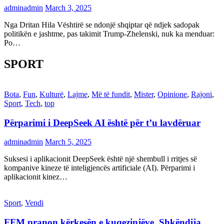
adminadmin
March 3, 2025
Nga Dritan Hila Vështirë se ndonjë shqiptar që ndjek sadopak
politikën e jashtme, pas takimit Trump-Zhelenski, nuk ka menduar:
Po…
SPORT
Bota
,
Fun
,
Kulturë
,
Lajme
,
Më të fundit
,
Mister
,
Opinione
,
Rajoni
,
Sport
,
Tech
,
top
Përparimi i DeepSeek AI është për t’u lavdëruar
adminadmin
March 5, 2025
Suksesi i aplikacionit DeepSeek është një shembull i rritjes së
kompanive kineze të inteligjencës artificiale (AI). Përparimi i
aplikacionit kinez…
Sport
,
Vendi
FFM pranon kërkesën e kuqezinjëve, Shkëndija