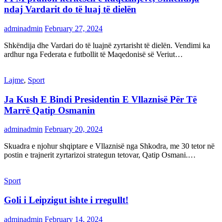
ndaj Vardarit do të luaj të dielën
adminadmin
February 27, 2024
Shkëndija dhe Vardari do të luajnë zyrtarisht të dielën. Vendimi ka
ardhur nga Federata e futbollit të Maqedonisë së Veriut…
Lajme
,
Sport
Ja Kush E Bindi Presidentin E Vllaznisë Për Të
Marrë Qatip Osmanin
adminadmin
February 20, 2024
Skuadra e njohur shqiptare e Vllaznisë nga Shkodra, me 30 tetor në
postin e trajnerit zyrtarizoi strategun tetovar, Qatip Osmani.…
Sport
Goli i Leipzigut ishte i rregullt!
adminadmin
February 14, 2024