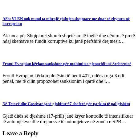
ASh: VLEN nuk mund ta mbrojë çështjen shqiptare me duar të zhytura në
korrupsion
Aleanca për Shqiptarët shpreh shqetësim të thellë dhe dënim të prerë
ndaj skemave të fundit korruptive ku janë përfshirë drejtuesit…
Fronti Evropian kërkon sanksione për mohimin e gjenocidit në Srebrenicë
Fronti Evropian kërkon plotësim të nenit 407, ndërsa nga Kodi
penal, me të cilin propozohet sanksionim i qartë dhe i…
Në Tetovë dhe Gostivar janë gjobitur 67 shoferë për parkim të paligjshëm
Gjatë ditës së djeshme (17-prill) janë kryer kontrolle të intensifikuar
të automjeteve dhe drejtuesve të automjeteve në zonën e SPB…
Leave a Reply