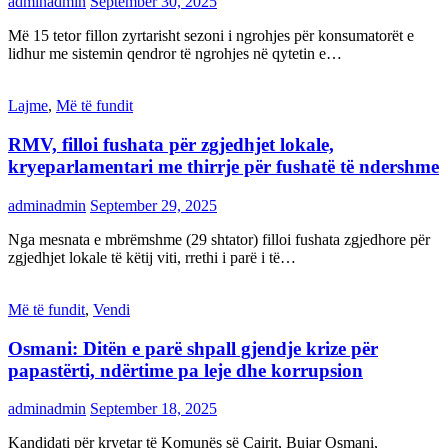
adminadmin
September 30, 2025
Më 15 tetor fillon zyrtarisht sezoni i ngrohjes për konsumatorët e
lidhur me sistemin qendror të ngrohjes në qytetin e…
Lajme
,
Më të fundit
RMV, filloi fushata për zgjedhjet lokale,
kryeparlamentari me thirrje për fushatë të ndershme
adminadmin
September 29, 2025
Nga mesnata e mbrëmshme (29 shtator) filloi fushata zgjedhore për
zgjedhjet lokale të këtij viti, rrethi i parë i të…
Më të fundit
,
Vendi
Osmani: Ditën e parë shpall gjendje krize për
papastërti, ndërtime pa leje dhe korrupsion
adminadmin
September 18, 2025
Kandidati për kryetar të Komunës së Çairit, Bujar Osmani,