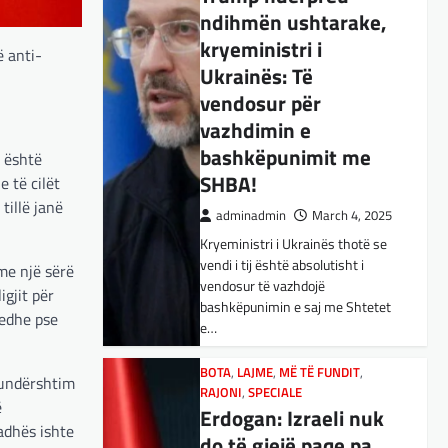
ndihmën ushtarake,
BOTA
,
KULTURË
,
LAJME
,
kryeministri i
MË TË FUNDIT
,
OPINIONE
,
RAJONI
,
 anti-
SPECIALE
,
TOP
Ukrainës: Të
E megjithatë
vendosur për
Amerika është
vazhdimin e
opsioni më i mirë për
bashkëpunimit me
k është
shqiptarët
SHBA!
e të cilët
adminadmin
March 3, 2025
tillë janë
adminadmin
March 4, 2025
Nga Dritan Hila Vështirë se
Kryeministri i Ukrainës thotë se
ndonjë shqiptar që ndjek sadopak
vendi i tij është absolutisht i
politikën e jashtme, pas takimit
me një sërë
vendosur të vazhdojë
Trump-Zhelenski, nuk ka
gjit për
bashkëpunimin e saj me Shtetet
menduar: Po…
 edhe pse
e…
BOTA
,
KULTURË
,
LAJME
,
MISTER
,
BOTA
,
LAJME
,
MË TË FUNDIT
,
RAJONI
,
SPECIALE
,
TECH
kundërshtim
RAJONI
,
SPECIALE
Varësia nga ChatGPT
ë
Erdogan: Izraeli nuk
është në rritje:
adhës ishte
do të gjejë paqe pa