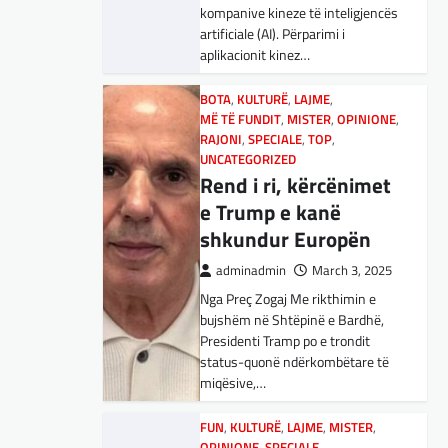
kompanive kineze të inteligjencës
Maqedonisë së Veriut…
Aksionet e ofruesit francez të
artificiale (AI). Përparimi i
satelitëve Eutelsat u trefishuan
aplikacionit kinez…
LAJME
,
SPORT
në vlerë gjatë dy ditëve të fundit
Ja Kush E Bindi
mes shqetësimeve se qasja…
BOTA
,
KULTURË
,
LAJME
,
Presidentin E
MË TË FUNDIT
,
MISTER
,
OPINIONE
,
Vllaznisë Për Të
BOTA
,
LAJME
,
MË TË FUNDIT
,
RAJONI
,
SPECIALE
,
TOP
,
OPINIONE
,
RAJONI
,
SPECIALE
UNCATEGORIZED
Marrë Qatip Osmanin
Gjermani, ekspertët
Rend i ri, kërcënimet
adminadmin
February 20,
sugjerojnë 400
e Trump e kanë
2024
miliardë euro për
shkundur Europën
Skuadra e njohur shqiptare e
mbrojtje
Vllaznisë nga Shkodra, me 30
adminadmin
March 3, 2025
tetor në postin e trajnerit
adminadmin
March 4, 2025
Nga Preç Zogaj Me rikthimin e
zyrtarizoi strategun tetovar, Qatip
Gjermania ndodhet aktualisht në
bujshëm në Shtëpinë e Bardhë,
Osmani.…
kulmin e përpjekjeve për krijimin e
Presidenti Tramp po e trondit
qeverisë dhe koha nuk pret.
status-quonë ndërkombëtare të
SPORT
CDU/CSU dhe SPD po
miqësive,…
Goli i Leipzigut ishte i
vazhdojnë…
rregullt!
FUN
,
KULTURË
,
LAJME
,
MISTER
,
OPINIONE
,
SPECIALE
BOTA
,
LAJME
,
MISTER
,
RAJONI
,