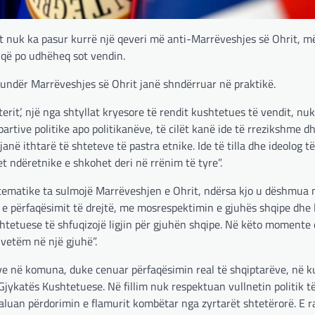
 nuk ka pasur kurrë një qeveri më anti-Marrëveshjes së Ohrit, më
 që po udhëheq sot vendin.
kundër Marrëveshjes së Ohrit janë shndërruar në praktikë.
rit’, një nga shtyllat kryesore të rendit kushtetues të vendit, nu
partive politike apo politikanëve, të cilët kanë ide të rrezikshme dh
në ithtarë të shteteve të pastra etnike. Ide të tilla dhe ideolog të 
 ndëretnike e shkohet deri në rrënim të tyre”.
stematike ta sulmojë Marrëveshjen e Ohrit, ndërsa kjo u dëshmua 
përfaqësimit të drejtë, me mosrespektimin e gjuhës shqipe dhe li
etuese të shfuqizojë ligjin për gjuhën shqipe. Në këto momente
 vetëm në një gjuhë”.
rëve në komuna, duke cenuar përfaqësimin real të shqiptarëve, në 
Gjykatës Kushtetuese. Në fillim nuk respektuan vullnetin politik t
daluan përdorimin e flamurit kombëtar nga zyrtarët shtetërorë. E r