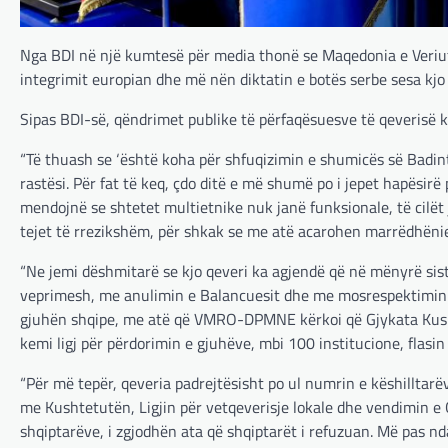
Nga BDI në një kumtesë për media thonë se Maqedonia e Veriut
integrimit europian dhe më nën diktatin e botës serbe sesa kjo
Sipas BDI-së, qëndrimet publike të përfaqësuesve të qeverisë 
“Të thuash se ‘është koha për shfuqizimin e shumicës së Badinte
rastësi. Për fat të keq, çdo ditë e më shumë po i jepet hapësirë 
mendojnë se shtetet multietnike nuk janë funksionale, të cilët ja
tejet të rrezikshëm, për shkak se me atë acarohen marrëdhëniet
“Ne jemi dëshmitarë se kjo qeveri ka agjendë që në mënyrë si
veprimesh, me anulimin e Balancuesit dhe me mosrespektimin e 
gjuhën shqipe, me atë që VMRO-DPMNE kërkoi që Gjykata Kusht
kemi ligj për përdorimin e gjuhëve, mbi 100 institucione, flasin
“Për më tepër, qeveria padrejtësisht po ul numrin e këshillta
me Kushtetutën, Ligjin për vetqeverisje lokale dhe vendimin e 
shqiptarëve, i zgjodhën ata që shqiptarët i refuzuan. Më pas n