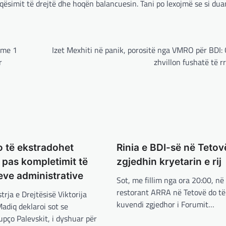
ësimit të drejtë dhe hoqën balancuesin. Tani po lexojmë se si dua
 me 1
Izet Mexhiti në panik, porositë nga VMRO për BDI:
r
zhvillon fushatë të 
o të ekstradohet
Rinia e BDI-së në Tetov
pas kompletimit të
zgjedhin kryetarin e rij
ve administrative
Sot, me fillim nga ora 20:00, n
restorant ARRA në Tetovë do t
rja e Drejtësisë Viktorija
kuvendi zgjedhor i Forumit…
diq deklaroi sot se
jupço Palevskit, i dyshuar për