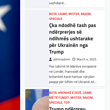
vazhdojnë…
Nga Preç Zogaj Me rikthimin e
bujshëm në Shtëpinë e Bardhë,
BOTA
,
LAJME
,
MISTER
,
RAJONI
,
Presidenti Tramp po e trondit
SPECIALE
status-quonë ndërkombëtare të
Çka ndodhë tash pas
miqësive,…
ndërprerjes së
ndihmës ushtarake
FUN
,
KULTURË
,
LAJME
,
MISTER
,
OPINIONE
,
SPECIALE
për Ukrainën nga
Kuvendi i Lezhës dhe
Trump
konteksti aktual
adminadmin
March 4, 2025
gjeopolitik i
Pas takimit të liderëve evropianë
shqiptarëve
në Londër, francezët dhe
britanikët kanë hartuar një plan
adminadmin
March 3, 2025
paqeje për luftën në Ukrainë, të…
Kuvendi i Lezhës i vitit 1444
është një ngjarje historike që
BOTA
,
KRONIKË E ZEZË
,
LAJME
,
edhe sot prodhon mesazhe
MË TË FUNDIT
,
MISTER
,
RAJONI
,
rëndësishme për kombin
SPECIALE
,
TOP
shqiptar. Ky…
Trump ndërpreu