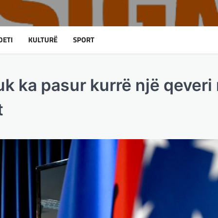
DETI
KULTURË
SPORT
uk ka pasur kurrë një qeveri
t