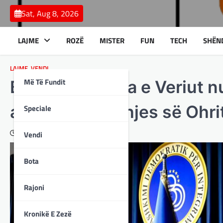
Skip
Sat, Aug 8, 2026
to
content
LAJME
ROZË
MISTER
FUN
TECH
SHËN
LAJME
,
VENDI
Më Të Fundit
BDI: Maqedonia e Veriut n
anti-Marrëveshjes së Ohri
Speciale
August 28, 2025
Vendi
Bota
Rajoni
Kronikë E Zezë