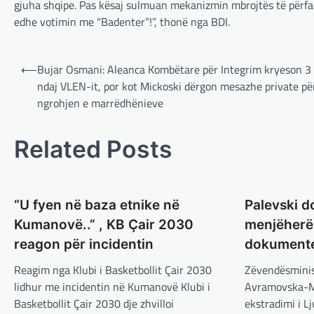
gjuha shqipe. Pas kësaj sulmuan mekanizmin mbrojtës të përfaq
edhe votimin me “Badenter”!”, thonë nga BDI.
Post
⟵
Bujar Osmani: Aleanca Kombëtare për Integrim kryeson 3
navigation
ndaj VLEN-it, por kot Mickoski dërgon mesazhe private pë
ngrohjen e marrëdhënieve
Related Posts
“U fyen në baza etnike në
Palevski d
Kumanovë..” , KB Çair 2030
menjëherë 
reagon për incidentin
dokumente
Reagim nga Klubi i Basketbollit Çair 2030
Zëvendësminist
lidhur me incidentin në Kumanovë Klubi i
Avramovska-Ma
Basketbollit Çair 2030 dje zhvilloi
ekstradimi i L