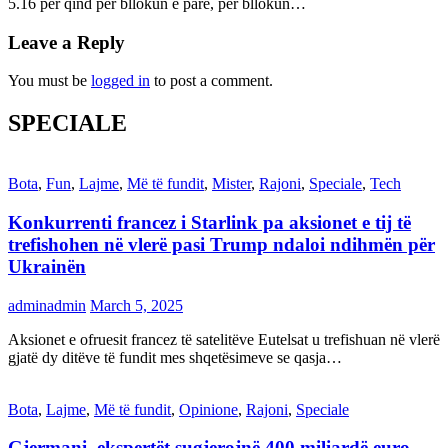
5.16 për qind për bllokun e parë, për bllokun…
Leave a Reply
You must be
logged in
to post a comment.
SPECIALE
Bota
,
Fun
,
Lajme
,
Më të fundit
,
Mister
,
Rajoni
,
Speciale
,
Tech
Konkurrenti francez i Starlink pa aksionet e tij të
trefishohen në vlerë pasi Trump ndaloi ndihmën për
Ukrainën
adminadmin
March 5, 2025
Aksionet e ofruesit francez të satelitëve Eutelsat u trefishuan në vlerë
gjatë dy ditëve të fundit mes shqetësimeve se qasja…
Bota
,
Lajme
,
Më të fundit
,
Opinione
,
Rajoni
,
Speciale
Gjermani, ekspertët sugjerojnë 400 miliardë euro