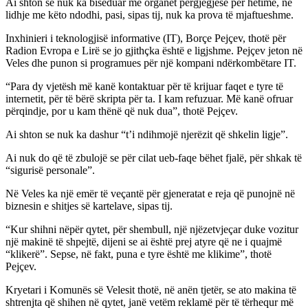
Ai shton se nuk ka biseduar me organet përgjegjëse për hetime, në
lidhje me këto ndodhi, pasi, sipas tij, nuk ka prova të mjaftueshme.
Inxhinieri i teknologjisë informative (IT), Borçe Pejçev, thotë për
Radion Evropa e Lirë se jo gjithçka është e ligjshme. Pejçev jeton në
Veles dhe punon si programues për një kompani ndërkombëtare IT.
“Para dy vjetësh më kanë kontaktuar për të krijuar faqet e tyre të
internetit, për të bërë skripta për ta. I kam refuzuar. Më kanë ofruar
përqindje, por u kam thënë që nuk dua”, thotë Pejçev.
Ai shton se nuk ka dashur “t’i ndihmojë njerëzit që shkelin ligje”.
Ai nuk do që të zbulojë se për cilat ueb-faqe bëhet fjalë, për shkak të
“sigurisë personale”.
Në Veles ka një emër të veçantë për gjeneratat e reja që punojnë në
biznesin e shitjes së kartelave, sipas tij.
“Kur shihni nëpër qytet, për shembull, një njëzetvjeçar duke vozitur
një makinë të shpejtë, dijeni se ai është prej atyre që ne i quajmë
“klikerë”. Sepse, në fakt, puna e tyre është me klikime”, thotë
Pejçev.
Kryetari i Komunës së Velesit thotë, në anën tjetër, se ato makina të
shtrenjta që shihen në qytet, janë vetëm reklamë për të tërhequr më