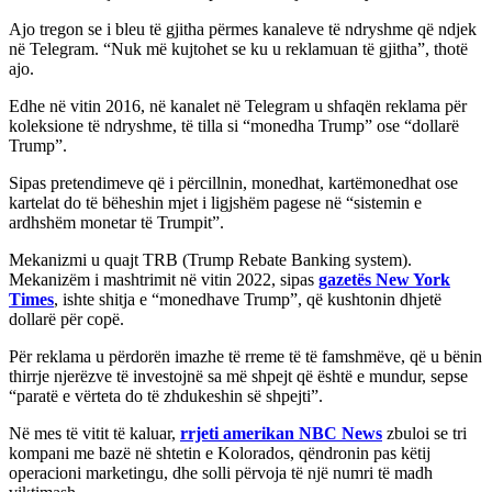
Ajo tregon se i bleu të gjitha përmes kanaleve të ndryshme që ndjek
në Telegram. “Nuk më kujtohet se ku u reklamuan të gjitha”, thotë
ajo.
Edhe në vitin 2016, në kanalet në Telegram u shfaqën reklama për
koleksione të ndryshme, të tilla si “monedha Trump” ose “dollarë
Trump”.
Sipas pretendimeve që i përcillnin, monedhat, kartëmonedhat ose
kartelat do të bëheshin mjet i ligjshëm pagese në “sistemin e
ardhshëm monetar të Trumpit”.
Mekanizmi u quajt TRB (Trump Rebate Banking system).
Mekanizëm i mashtrimit në vitin 2022, sipas
gazetës New York
Times
, ishte shitja e “monedhave Trump”, që kushtonin dhjetë
dollarë për copë.
Për reklama u përdorën imazhe të rreme të të famshmëve, që u bënin
thirrje njerëzve të investojnë sa më shpejt që është e mundur, sepse
“paratë e vërteta do të zhdukeshin së shpejti”.
Në mes të vitit të kaluar,
rrjeti amerikan NBC News
zbuloi se tri
kompani me bazë në shtetin e Kolorados, qëndronin pas këtij
operacioni marketingu, dhe solli përvoja të një numri të madh