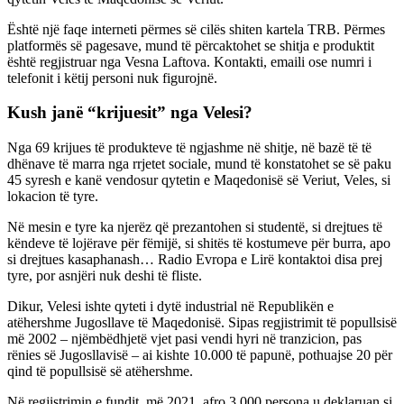
Është një faqe interneti përmes së cilës shiten kartela TRB. Përmes
platformës së pagesave, mund të përcaktohet se shitja e produktit
është regjistruar nga Vesna Laftova. Kontakti, emaili ose numri i
telefonit i këtij personi nuk figurojnë.
Kush janë “krijuesit” nga Velesi?
Nga 69 krijues të produkteve të ngjashme në shitje, në bazë të të
dhënave të marra nga rrjetet sociale, mund të konstatohet se së paku
45 syresh e kanë vendosur qytetin e Maqedonisë së Veriut, Veles, si
lokacion të tyre.
Në mesin e tyre ka njerëz që prezantohen si studentë, si drejtues të
këndeve të lojërave për fëmijë, si shitës të kostumeve për burra, apo
si drejtues kasaphanash… Radio Evropa e Lirë kontaktoi disa prej
tyre, por asnjëri nuk deshi të fliste.
Dikur, Velesi ishte qyteti i dytë industrial në Republikën e
atëhershme Jugosllave të Maqedonisë. Sipas regjistrimit të popullsisë
më 2002 – njëmbëdhjetë vjet pasi vendi hyri në tranzicion, pas
rënies së Jugosllavisë – ai kishte 10.000 të papunë, pothuajse 20 për
qind të popullsisë së atëhershme.
Në regjistrimin e fundit, më 2021, afro 3.000 persona u deklaruan si