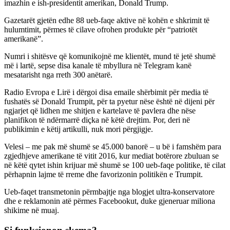
imazhin e ish-presidentit amerikan, Donald Trump.
Gazetarët gjetën edhe 88 ueb-faqe aktive në kohën e shkrimit të
hulumtimit, përmes të cilave ofrohen produkte për “patriotët
amerikanë”.
Numri i shitësve që komunikojnë me klientët, mund të jetë shumë
më i lartë, sepse disa kanale të mbyllura në Telegram kanë
mesatarisht nga rreth 300 anëtarë.
Radio Evropa e Lirë i dërgoi disa emaile shërbimit për media të
fushatës së Donald Trumpit, për ta pyetur nëse është në dijeni për
ngjarjet që lidhen me shitjen e kartelave të pavlera dhe nëse
planifikon të ndërmarrë diçka në këtë drejtim. Por, deri në
publikimin e këtij artikulli, nuk mori përgjigje.
Velesi – me pak më shumë se 45.000 banorë – u bë i famshëm para
zgjedhjeve amerikane të vitit 2016, kur mediat botërore zbuluan se
në këtë qytet ishin krijuar më shumë se 100 ueb-faqe politike, të cilat
përhapnin lajme të rreme dhe favorizonin politikën e Trumpit.
Ueb-faqet transmetonin përmbajtje nga blogjet ultra-konservatore
dhe e reklamonin atë përmes Facebookut, duke gjeneruar miliona
shikime në muaj.