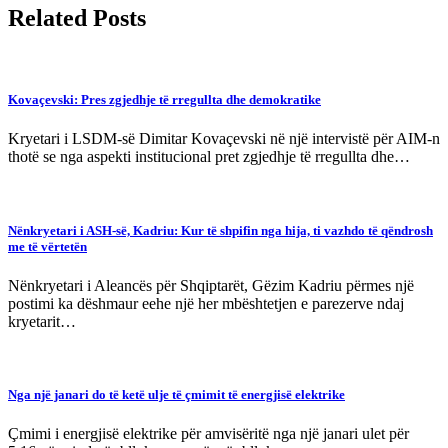
Related Posts
Kovaçevski: Pres zgjedhje të rregullta dhe demokratike
Kryetari i LSDM-së Dimitar Kovaçevski në një intervistë për AIM-n
thotë se nga aspekti institucional pret zgjedhje të rregullta dhe…
Nënkryetari i ASH-së, Kadriu: Kur të shpifin nga hija, ti vazhdo të qëndrosh
me të vërtetën
Nënkryetari i Aleancës për Shqiptarët, Gëzim Kadriu përmes një
postimi ka dëshmaur eehe një her mbështetjen e parezerve ndaj
kryetarit…
Nga një janari do të ketë ulje të çmimit të energjisë elektrike
Çmimi i energjisë elektrike për amvisëritë nga një janari ulet për