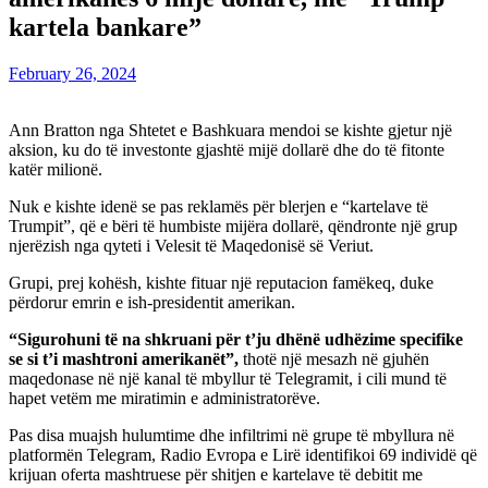
kartela bankare”
February 26, 2024
Ann Bratton nga Shtetet e Bashkuara mendoi se kishte gjetur një
aksion, ku do të investonte gjashtë mijë dollarë dhe do të fitonte
katër milionë.
Nuk e kishte idenë se pas reklamës për blerjen e “kartelave të
Trumpit”, që e bëri të humbiste mijëra dollarë, qëndronte një grup
njerëzish nga qyteti i Velesit të Maqedonisë së Veriut.
Grupi, prej kohësh, kishte fituar një reputacion famëkeq, duke
përdorur emrin e ish-presidentit amerikan.
“Sigurohuni të na shkruani për t’ju dhënë udhëzime specifike
se si t’i mashtroni amerikanët”,
thotë një mesazh në gjuhën
maqedonase në një kanal të mbyllur të Telegramit, i cili mund të
hapet vetëm me miratimin e administratorëve.
Pas disa muajsh hulumtime dhe infiltrimi në grupe të mbyllura në
platformën Telegram, Radio Evropa e Lirë identifikoi 69 individë që
krijuan oferta mashtruese për shitjen e kartelave të debitit me