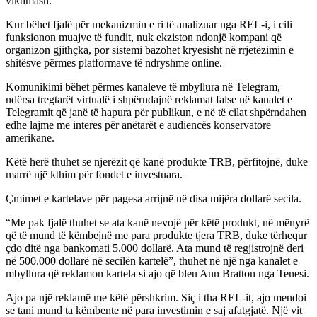
viktimash.
Kur bëhet fjalë për mekanizmin e ri të analizuar nga REL-i, i cili
funksionon muajve të fundit, nuk ekziston ndonjë kompani që
organizon gjithçka, por sistemi bazohet kryesisht në rrjetëzimin e
shitësve përmes platformave të ndryshme online.
Komunikimi bëhet përmes kanaleve të mbyllura në Telegram,
ndërsa tregtarët virtualë i shpërndajnë reklamat false në kanalet e
Telegramit që janë të hapura për publikun, e në të cilat shpërndahen
edhe lajme me interes për anëtarët e audiencës konservatore
amerikane.
Këtë herë thuhet se njerëzit që kanë produkte TRB, përfitojnë, duke
marrë një kthim për fondet e investuara.
Çmimet e kartelave për pagesa arrijnë në disa mijëra dollarë secila.
“Me pak fjalë thuhet se ata kanë nevojë për këtë produkt, në mënyrë
që të mund të këmbejnë me para produkte tjera TRB, duke tërhequr
çdo ditë nga bankomati 5.000 dollarë. Ata mund të regjistrojnë deri
në 500.000 dollarë në secilën kartelë”, thuhet në një nga kanalet e
mbyllura që reklamon kartela si ajo që bleu Ann Bratton nga Tenesi.
Ajo pa një reklamë me këtë përshkrim. Siç i tha REL-it, ajo mendoi
se tani mund ta këmbente në para investimin e saj afatgjatë. Një vit