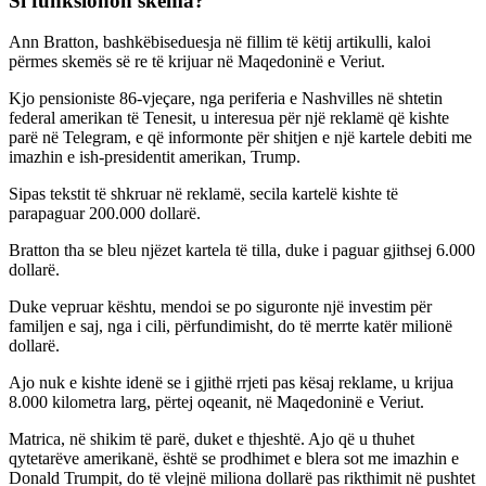
Si funksionon skema?
Ann Bratton, bashkëbiseduesja në fillim të këtij artikulli, kaloi
përmes skemës së re të krijuar në Maqedoninë e Veriut.
Kjo pensioniste 86-vjeçare, nga periferia e Nashvilles në shtetin
federal amerikan të Tenesit, u interesua për një reklamë që kishte
parë në Telegram, e që informonte për shitjen e një kartele debiti me
imazhin e ish-presidentit amerikan, Trump.
Sipas tekstit të shkruar në reklamë, secila kartelë kishte të
parapaguar 200.000 dollarë.
Bratton tha se bleu njëzet kartela të tilla, duke i paguar gjithsej 6.000
dollarë.
Duke vepruar kështu, mendoi se po siguronte një investim për
familjen e saj, nga i cili, përfundimisht, do të merrte katër milionë
dollarë.
Ajo nuk e kishte idenë se i gjithë rrjeti pas kësaj reklame, u krijua
8.000 kilometra larg, përtej oqeanit, në Maqedoninë e Veriut.
Matrica, në shikim të parë, duket e thjeshtë. Ajo që u thuhet
qytetarëve amerikanë, është se prodhimet e blera sot me imazhin e
Donald Trumpit, do të vlejnë miliona dollarë pas rikthimit në pushtet