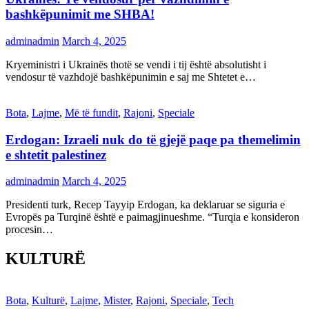
bashkëpunimit me SHBA!
adminadmin
March 4, 2025
Kryeministri i Ukrainës thotë se vendi i tij është absolutisht i
vendosur të vazhdojë bashkëpunimin e saj me Shtetet e…
Bota
,
Lajme
,
Më të fundit
,
Rajoni
,
Speciale
Erdogan: Izraeli nuk do të gjejë paqe pa themelimin
e shtetit palestinez
adminadmin
March 4, 2025
Presidenti turk, Recep Tayyip Erdogan, ka deklaruar se siguria e
Evropës pa Turqinë është e paimagjinueshme. “Turqia e konsideron
procesin…
KULTURË
Bota
,
Kulturë
,
Lajme
,
Mister
,
Rajoni
,
Speciale
,
Tech