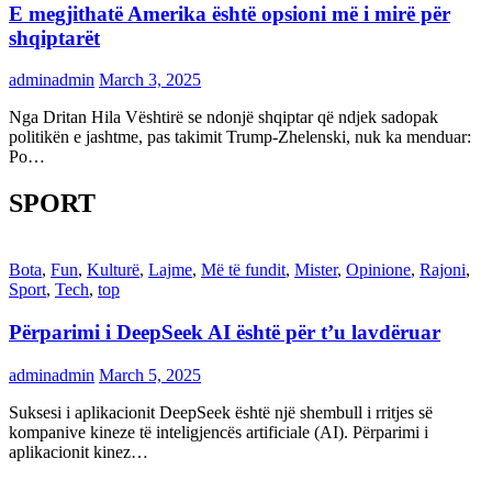
E megjithatë Amerika është opsioni më i mirë për
shqiptarët
adminadmin
March 3, 2025
Nga Dritan Hila Vështirë se ndonjë shqiptar që ndjek sadopak
politikën e jashtme, pas takimit Trump-Zhelenski, nuk ka menduar:
Po…
SPORT
Bota
,
Fun
,
Kulturë
,
Lajme
,
Më të fundit
,
Mister
,
Opinione
,
Rajoni
,
Sport
,
Tech
,
top
Përparimi i DeepSeek AI është për t’u lavdëruar
adminadmin
March 5, 2025
Suksesi i aplikacionit DeepSeek është një shembull i rritjes së
kompanive kineze të inteligjencës artificiale (AI). Përparimi i
aplikacionit kinez…