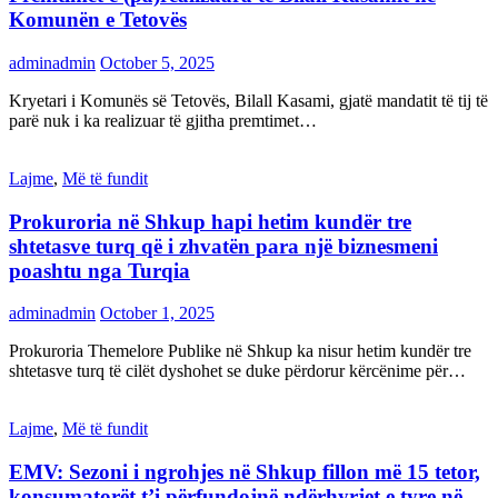
Komunën e Tetovës
adminadmin
October 5, 2025
Kryetari i Komunës së Tetovës, Bilall Kasami, gjatë mandatit të tij të
parë nuk i ka realizuar të gjitha premtimet…
Lajme
,
Më të fundit
Prokuroria në Shkup hapi hetim kundër tre
shtetasve turq që i zhvatën para një biznesmeni
poashtu nga Turqia
adminadmin
October 1, 2025
Prokuroria Themelore Publike në Shkup ka nisur hetim kundër tre
shtetasve turq të cilët dyshohet se duke përdorur kërcënime për…
Lajme
,
Më të fundit
EMV: Sezoni i ngrohjes në Shkup fillon më 15 tetor,
konsumatorët t’i përfundojnë ndërhyrjet e tyre në