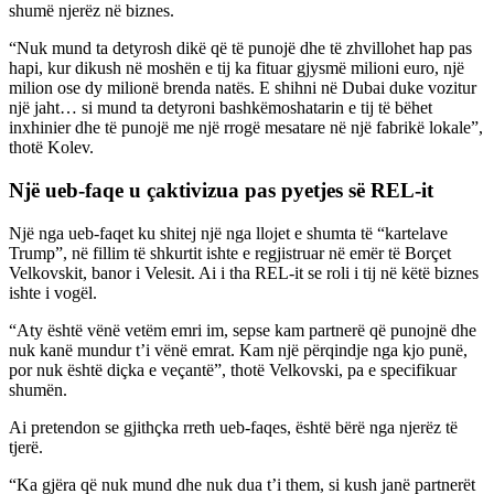
shumë njerëz në biznes.
“Nuk mund ta detyrosh dikë që të punojë dhe të zhvillohet hap pas
hapi, kur dikush në moshën e tij ka fituar gjysmë milioni euro, një
milion ose dy milionë brenda natës. E shihni në Dubai duke vozitur
një jaht… si mund ta detyroni bashkëmoshatarin e tij të bëhet
inxhinier dhe të punojë me një rrogë mesatare në një fabrikë lokale”,
thotë Kolev.
Një ueb-faqe u çaktivizua pas pyetjes së REL-it
Një nga ueb-faqet ku shitej një nga llojet e shumta të “kartelave
Trump”, në fillim të shkurtit ishte e regjistruar në emër të Borçet
Velkovskit, banor i Velesit. Ai i tha REL-it se roli i tij në këtë biznes
ishte i vogël.
“Aty është vënë vetëm emri im, sepse kam partnerë që punojnë dhe
nuk kanë mundur t’i vënë emrat. Kam një përqindje nga kjo punë,
por nuk është diçka e veçantë”, thotë Velkovski, pa e specifikuar
shumën.
Ai pretendon se gjithçka rreth ueb-faqes, është bërë nga njerëz të
tjerë.
“Ka gjëra që nuk mund dhe nuk dua t’i them, si kush janë partnerët