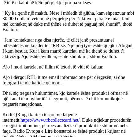
të tërë e kaloi në këto përpjekje, por pa sukses.
“Ky ka qenë një makth. Nëse i mbledh të gjitha, kam shpenzuar mbi
30.000 dollarë vetëm në përpjekje për t’i kthyer paratë e mia. Tani
më kontaktojnë duke më thënë se duhet të paguaj më shumë”, thotë
Bratton.
“Jam kontaktuar nga disa njerëz, të cilët janë prezantuar si
mbështetës në kuadër të TRB-së. Një prej tyre është quajtur Abigail.
I kam besuar. Kur i kam marrë kartelat, më ka thënë se duhet t’i
aktivizoj. Ajo është avulluar, është zhdukur”, shton Bratton.
Ajo i mori kartelat në fillim të tetorit të vitit të kaluar.
Ajo i dërgoi REL-it me email informacione për dërgesën, si dhe
fotografi të një kartele që mori.
Dhe, siç treguan hulumtimet, kjo kartelë është produkt i ofruar në
një kanal të mbyllur të Telegramit, përmes të cilit komunikojnë
tregtarët maqedonas.
Kodi QR nga kartela të çon në faqen e
internetit
https://www.trbcollectcard.net/
. Duke ndjekur procedurën
e regjistrimit online, përmes analizës së produktit të shitur në ueb-
faqe, Radio Evropa e Lirë konstatoi se është produkt i krijuar në
qytetin Veles të Maqedonisë së Veriut.