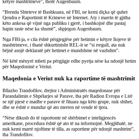
këtyre mashtrimeve”, thotë Augenbaum.
“Brenda Shteteve të Bashkuara, në FBI, ne kemi diçka që quhet
Qendra e Raportimit të Krimeve në Internet. Aty i marrin të gjitha
këto ankesa që vijnë nga publiku i gjerë, i bashkojnë dhe pastaj
hapin raste nëse ka shumë”, shpjegon Augenbaum.
Nga FBI-ja, e cila është përgjegjëse për hetimin e këtyre llojeve të
mashtrimeve, i thanë shkurtimisht REL-it se “si rregull, ata nuk
bëjnë asnjë deklaratë për hetimet e mundshme në vazhdim”.
Në këtë mënyrë mbeti pa përgjigje edhe pyetja nëse ka ndonjë hetim
për Maqedoninë e Veriut.
Maqedonia e Veriut nuk ka raportime të mashtrimit
Bllazho Trandofilov, drejtor i Administratës maqedonase për
Parandalimin e Shpëlarjes së Parave, tha për Radion Evropa e Lirë
se një pjesë e madhe e parave të fituara nga këto grupe, nuk shihet,
dhe se është e mundur që ato merren në vende të tjera.
“Nëse dikush do të raportonte në shërbimet e inteligjencës
amerikane, procedura është që ato të na informojnë. Megjithatë, ne
nuk kemi marrë njoftime të tilla, as raportime për ndonjë mashtrim”,
tha Trandofilov.