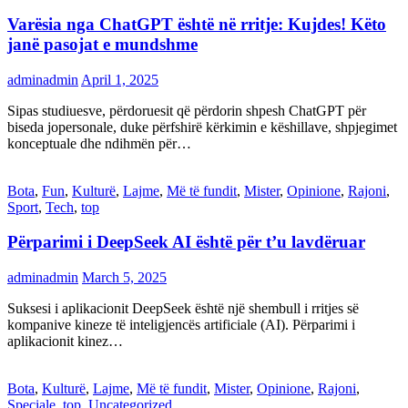
Varësia nga ChatGPT është në rritje: Kujdes! Këto
janë pasojat e mundshme
adminadmin
April 1, 2025
Sipas studiuesve, përdoruesit që përdorin shpesh ChatGPT për
biseda jopersonale, duke përfshirë kërkimin e këshillave, shpjegimet
konceptuale dhe ndihmën për…
Bota
,
Fun
,
Kulturë
,
Lajme
,
Më të fundit
,
Mister
,
Opinione
,
Rajoni
,
Sport
,
Tech
,
top
Përparimi i DeepSeek AI është për t’u lavdëruar
adminadmin
March 5, 2025
Suksesi i aplikacionit DeepSeek është një shembull i rritjes së
kompanive kineze të inteligjencës artificiale (AI). Përparimi i
aplikacionit kinez…
Bota
,
Kulturë
,
Lajme
,
Më të fundit
,
Mister
,
Opinione
,
Rajoni
,
Speciale
,
top
,
Uncategorized