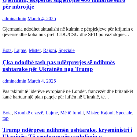
për mbrojtje
adminadmin
March 4, 2025
Gjermania ndodhet aktualisht në kulmin e përpjekjeve për krijimin e
qeverisë dhe koha nuk pret. CDU/CSU dhe SPD po vazhdojnë…
Bota
,
Lajme
,
Mister
,
Rajoni
,
Speciale
Çka ndodhë tash pas ndërprerjes së ndihmës
ushtarake për Ukrainën nga Trump
adminadmin
March 4, 2025
Pas takimit të liderëve evropianë në Londër, francezët dhe britanikët
kanë hartuar një plan paqeje për luftën në Ukrainë, të…
Bota
,
Kronikë e zezë
,
Lajme
,
Më të fundit
,
Mister
,
Rajoni
,
Speciale
,
top
Trump ndërpreu ndihmën ushtarake, kryeministri i
Ukrainës: Të vendosur për vazhdimin e