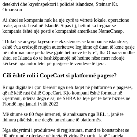
detektivi dhe kryeinspektori i policisë islandeze, Steinarr Kr.
Omarsson.
Ai shtoi se kompania nuk ka një zyrë të vërtetë lokale, operacione
reale, apo staf real në Islandë. Sipas tij, hetimi ka treguar se
kompania është një postë e kompanisë amerikane NameCheap.
“Duket se arsyeja kryesore e ekzistencës së kompanisë islandeze,
është t’ua errësojë rrugën autoriteteve legjitime që duan të kenë qasje
në informacione përkatëse gjatë hetimeve të tyre”, tha Omarsson dhe
shtoi se Islanda do të bashkëpunojë në hetime nëse merr ndonjë
kërkesë nga autoritetet përgjegjëse të vendeve të tjera.
Cili është roli i CopeCart si platformë pagese?
Rruga digjitale i çon blerësit nga ueb-faqet në platformën e pagesës,
që në këtë rast është CopeCart. Kjo kompani është formuar në
Gjermani, ndërsa dega e saj në SHBA ka leje për të bërë biznes në
Floridë nga janari i vitit 2022.
Më shumë se 80 faqe interneti, të analizuara nga REL-i, janë të
lidhura pikërisht me degën amerikane të platformës.
Nga shqyrtimi i produkteve të regjistruara, mund të konstatohet se
90 për qind e ofertave që tregtarët virtualë marrin, janë “kartela