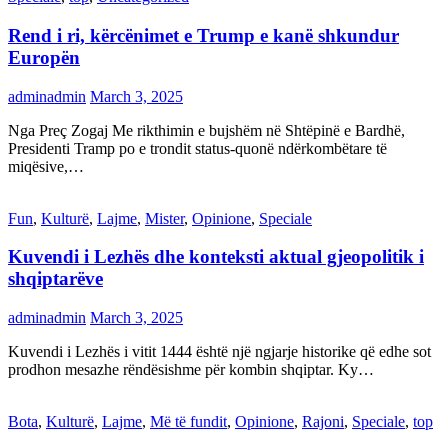
Rend i ri, kërcënimet e Trump e kanë shkundur
Europën
adminadmin
March 3, 2025
Nga Preç Zogaj Me rikthimin e bujshëm në Shtëpinë e Bardhë,
Presidenti Tramp po e trondit status-quonë ndërkombëtare të
miqësive,…
Fun
,
Kulturë
,
Lajme
,
Mister
,
Opinione
,
Speciale
Kuvendi i Lezhës dhe konteksti aktual gjeopolitik i
shqiptarëve
adminadmin
March 3, 2025
Kuvendi i Lezhës i vitit 1444 është një ngjarje historike që edhe sot
prodhon mesazhe rëndësishme për kombin shqiptar. Ky…
Bota
,
Kulturë
,
Lajme
,
Më të fundit
,
Opinione
,
Rajoni
,
Speciale
,
top