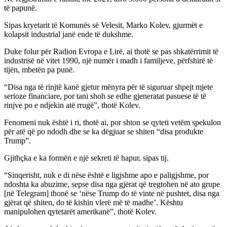
të papunë.
Sipas kryetarit të Komunës së Velesit, Marko Kolev, gjurmët e
kolapsit industrial janë ende të dukshme.
Duke folur për Radion Evropa e Lirë, ai thotë se pas shkatërrimit të
industrisë në vitet 1990, një numër i madh i familjeve, përfshirë të
tijën, mbetën pa punë.
“Disa nga të rinjtë kanë gjetur mënyra për të siguruar shpejt mjete
serioze financiare, por tani shoh se edhe gjeneratat pasuese të të
rinjve po e ndjekin atë rrugë”, thotë Kolev.
Fenomeni nuk është i ri, thotë ai, por shton se qyteti vetëm spekulon
për atë që po ndodh dhe se ka dëgjuar se shiten “disa produkte
Trump”.
Gjithçka e ka formën e një sekreti të hapur, sipas tij.
“Sinqerisht, nuk e di nëse është e ligjshme apo e paligjshme, por
ndoshta ka abuzime, sepse disa nga gjërat që tregtohen në ato grupe
[në Telegram] thonë se ‘nëse Trump do të vinte në pushtet, disa nga
gjërat që shiten, do të kishin vlerë më të madhe’. Kështu
manipulohen qytetarët amerikanë”, thotë Kolev.