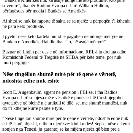
“Banka e Amerikës nuk ka asnjë lidhje me ato produkte. Ato janë
suvenire”, tha për Radion Evropa e Lirë William Halldin,
përfaqësues për media i Bankës së Amerikës.
Ai shtoi se nuk ka raporte të sakta se sa njerëz u përpoqën t’i kthenin
në para këto produkte.
I pyetur nëse këto kartela mund të paguhen në ndonjë mënyrë në
Bankën e Amerikës, Halldin tha: “Jo, në asnjë mënyrë”.
Bazuar në Ligjin për qasje në informacione, REL-i iu drejtua edhe
Komisionit Federal të Tregtisë në SHBA për këtë temë, por nuk
mori përgjigje.
Nëse tingëllon shumë mirë për të qenë e vërtetë,
ndoshta edhe nuk është
Scott E. Augenbaum, agjent në pension i FBI-së, i tha Radios
Evropa e Lirë se pjesa më e vështirë e punës është t’u shpjegohet
qytetarëve që blejnë një artikull të tillë, se, me shumë mundësi, nuk
do t’i kthejnë kurrë paratë e tyre.
“Nëse tingëllon shumë mirë për të qenë e vërtetë, ndoshta edhe nuk
është. Unë, thjesht, u them njerëzve: kini kujdes! Sepse, nëse e kemi
zonjën nga Tenesi, ju garantoj se ka mijëra njerëz që bien pre e