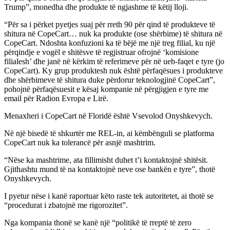
Trump”, monedha dhe produkte të ngjashme të këtij lloji.
“Për sa i përket pyetjes suaj për rreth 90 për qind të produkteve të
shitura në CopeCart… nuk ka produkte (ose shërbime) të shitura në
CopeCart. Ndoshta konfuzioni ka të bëjë me një treg filial, ku një
përqindje e vogël e shitësve të regjistruar ofrojnë ‘komisione
filialesh’ dhe janë në kërkim të referimeve për në ueb-faqet e tyre (jo
CopeCart). Ky grup produktesh nuk është përfaqësues i produkteve
dhe shërbimeve të shitura duke përdorur teknologjinë CopeCart”,
pohojnë përfaqësuesit e kësaj kompanie në përgjigjen e tyre me
email për Radion Evropa e Lirë.
Menaxheri i CopeCart në Floridë është Vsevolod Onyshkevych.
Në një bisedë të shkurtër me REL-in, ai këmbënguli se platforma
CopeCart nuk ka tolerancë për asnjë mashtrim.
“Nëse ka mashtrime, ata fillimisht duhet t’i kontaktojnë shitësit.
Gjithashtu mund të na kontaktojnë neve ose bankën e tyre”, thotë
Onyshkevych.
I pyetur nëse i kanë raportuar këto raste tek autoritetet, ai thotë se
“procedurat i zbatojnë me rigorozitet”.
Nga kompania thonë se kanë një “politikë të rreptë të zero