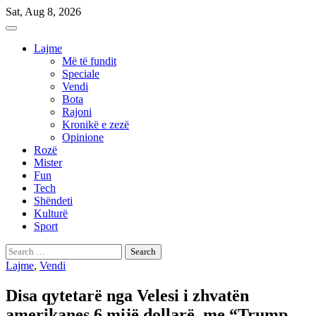
Skip
Sat, Aug 8, 2026
to
content
Lajme
Më të fundit
Speciale
Vendi
Bota
Rajoni
Kronikë e zezë
Opinione
Rozë
Mister
Fun
Tech
Shëndeti
Kulturë
Sport
Search
for:
Lajme
,
Vendi
Disa qytetarë nga Velesi i zhvatën
amerikanes 6 mijë dollarë, me “Trump