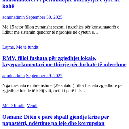
kohë
adminadmin
September 30, 2025
Më 15 tetor fillon zyrtarisht sezoni i ngrohjes për konsumatorët e
lidhur me sistemin qendror të ngrohjes në qytetin e…
Lajme
,
Më të fundit
RMV, filloi fushata për zgjedhjet lokale,
kryeparlamentari me thirrje për fushatë të ndershme
adminadmin
September 29, 2025
Nga mesnata e mbrëmshme (29 shtator) filloi fushata zgjedhore për
zgjedhjet lokale të këtij viti, rrethi i parë i të…
Më të fundit
,
Vendi
Osmani: Ditën e parë shpall gjendje krize për
papastërti, ndërtime pa leje dhe korrupsion