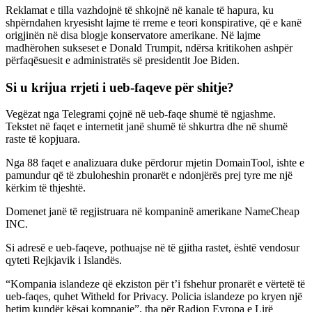
Reklamat e tilla vazhdojnë të shkojnë në kanale të hapura, ku
shpërndahen kryesisht lajme të rreme e teori konspirative, që e kanë
origjinën në disa blogje konservatore amerikane. Në lajme
madhërohen sukseset e Donald Trumpit, ndërsa kritikohen ashpër
përfaqësuesit e administratës së presidentit Joe Biden.
Si u krijua rrjeti i ueb-faqeve për shitje?
Vegëzat nga Telegrami çojnë në ueb-faqe shumë të ngjashme.
Tekstet në faqet e internetit janë shumë të shkurtra dhe në shumë
raste të kopjuara.
Nga 88 faqet e analizuara duke përdorur mjetin DomainTool, ishte e
pamundur që të zbuloheshin pronarët e ndonjërës prej tyre me një
kërkim të thjeshtë.
Domenet janë të regjistruara në kompaninë amerikane NameCheap
INC.
Si adresë e ueb-faqeve, pothuajse në të gjitha rastet, është vendosur
qyteti Rejkjavik i Islandës.
“Kompania islandeze që ekziston për t’i fshehur pronarët e vërtetë të
ueb-faqes, quhet Witheld for Privacy. Policia islandeze po kryen një
hetim kundër kësaj kompanie”, tha për Radion Evropa e Lirë