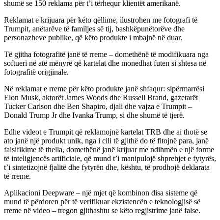
shumë se 150 reklama për t’i tërhequr klientët amerikanë.
Reklamat e krijuara për këto qëllime, ilustrohen me fotografi të
Trumpit, anëtarëve të familjes së tij, bashkëpunëtorëve dhe
personazheve publike, që këto produkte i mbajnë në duar.
Të gjitha fotografitë janë të rreme – domethënë të modifikuara nga
softueri në atë mënyrë që kartelat dhe monedhat futen si shtesa në
fotografitë origjinale.
Në reklamat e rreme për këto produkte janë shfaqur: sipërmarrësi
Elon Musk, aktorët James Woods dhe Russell Brand, gazetarët
Tucker Carlson dhe Ben Shapiro, djali dhe vajza e Trumpit –
Donald Trump Jr dhe Ivanka Trump, si dhe shumë të tjerë.
Edhe videot e Trumpit që reklamojnë kartelat TRB dhe ai thotë se
ato janë një produkt unik, nga i cili të gjithë do të fitojnë para, janë
falsifikime të thella, domethënë janë krijuar me ndihmën e një forme
të inteligjencës artificiale, që mund t’i manipulojë shprehjet e fytyrës,
t’i sintetizojnë fjalitë dhe fytyrën dhe, kështu, të prodhojë deklarata
të rreme.
Aplikacioni Deepware – një mjet që kombinon disa sisteme që
mund të përdoren për të verifikuar ekzistencën e teknologjisë së
rreme në video – tregon gjithashtu se këto regjistrime janë false.