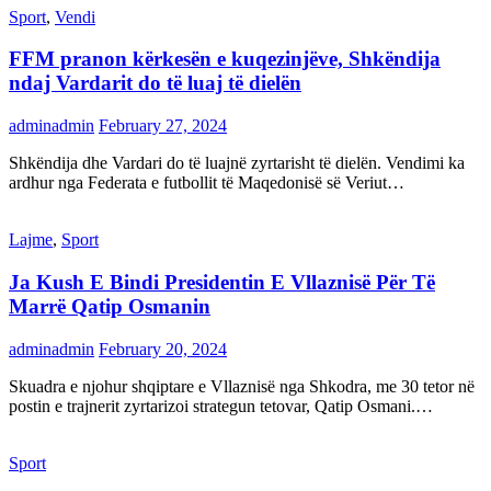
Sport
,
Vendi
FFM pranon kërkesën e kuqezinjëve, Shkëndija
ndaj Vardarit do të luaj të dielën
adminadmin
February 27, 2024
Shkëndija dhe Vardari do të luajnë zyrtarisht të dielën. Vendimi ka
ardhur nga Federata e futbollit të Maqedonisë së Veriut…
Lajme
,
Sport
Ja Kush E Bindi Presidentin E Vllaznisë Për Të
Marrë Qatip Osmanin
adminadmin
February 20, 2024
Skuadra e njohur shqiptare e Vllaznisë nga Shkodra, me 30 tetor në
postin e trajnerit zyrtarizoi strategun tetovar, Qatip Osmani.…
Sport