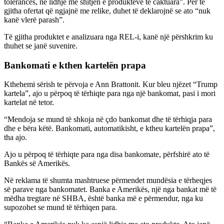
tolerancës, në lidhje me shitjen e produkteve të caktuara”. Për të
gjitha ofertat që ngjajnë me relike, duhet të deklarojnë se ato “nuk
kanë vlerë parash”.
Të gjitha produktet e analizuara nga REL-i, kanë një përshkrim ku
thuhet se janë suvenire.
Bankomati e kthen kartelën prapa
Kthehemi sërish te përvoja e Ann Brattonit. Kur bleu njëzet “Trump
kartela”, ajo u përpoq të tërhiqte para nga një bankomat, pasi i mori
kartelat në tetor.
“Mendoja se mund të shkoja në çdo bankomat dhe të tërhiqja para
dhe e bëra këtë. Bankomati, automatikisht, e ktheu kartelën prapa”,
tha ajo.
Ajo u përpoq të tërhiqte para nga disa bankomate, përfshirë ato të
Bankës së Amerikës.
Në reklama të shumta mashtruese përmendet mundësia e tërheqjes
së parave nga bankomatet. Banka e Amerikës, një nga bankat më të
mëdha tregtare në SHBA, është banka më e përmendur, nga ku
supozohet se mund të tërhiqen para.