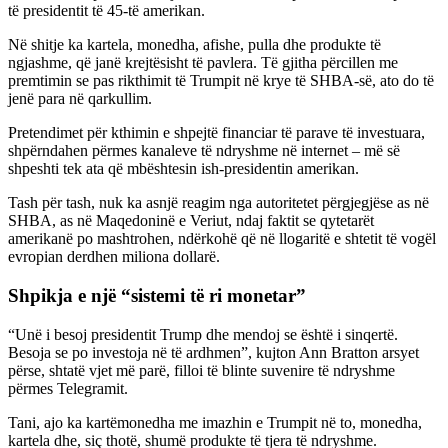
të presidentit të 45-të amerikan.
Në shitje ka kartela, monedha, afishe, pulla dhe produkte të
ngjashme, që janë krejtësisht të pavlera. Të gjitha përcillen me
premtimin se pas rikthimit të Trumpit në krye të SHBA-së, ato do të
jenë para në qarkullim.
Pretendimet për kthimin e shpejtë financiar të parave të investuara,
shpërndahen përmes kanaleve të ndryshme në internet – më së
shpeshti tek ata që mbështesin ish-presidentin amerikan.
Tash për tash, nuk ka asnjë reagim nga autoritetet përgjegjëse as në
SHBA, as në Maqedoninë e Veriut, ndaj faktit se qytetarët
amerikanë po mashtrohen, ndërkohë që në llogaritë e shtetit të vogël
evropian derdhen miliona dollarë.
Shpikja e një “sistemi të ri monetar”
“Unë i besoj presidentit Trump dhe mendoj se është i sinqertë.
Besoja se po investoja në të ardhmen”, kujton Ann Bratton arsyet
përse, shtatë vjet më parë, filloi të blinte suvenire të ndryshme
përmes Telegramit.
Tani, ajo ka kartëmonedha me imazhin e Trumpit në to, monedha,
kartela dhe, siç thotë, shumë produkte të tjera të ndryshme.