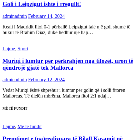
Goli i Leipzigut ishte i rregullt!
adminadmin
February 14, 2024
Reali i Madridit fitoi 0-1 përballë Leipzigut falë një goli shumë të
bukur të Brahim Diaz, duke hedhur një hap…
Lajme
,
Sport
Muriqi i lumtur për përkrahjen nga tifozët, uron të
qëndrojë gjatë tek Mallorca
adminadmin
February 12, 2024
Vedat Muriqi është shprehur i lumtur për golin që i solli fitoren
Mallorcas. Të dielën mbrëma, Mallorca fitoi 2:1 ndaj…
MË TË FUNDIT
Lajme
,
Më të fundit
Premtimet e (pa)realizuara të Bilall Kasamit në