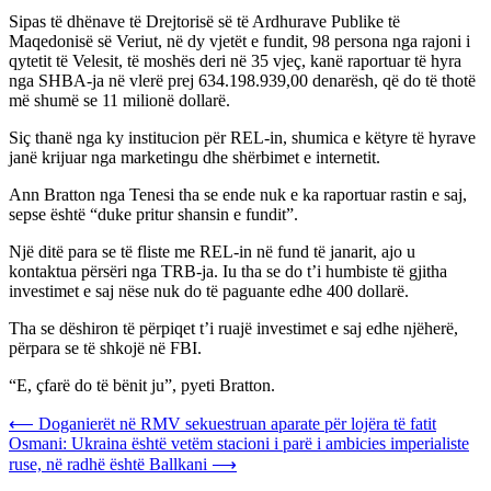
Sipas të dhënave të Drejtorisë së të Ardhurave Publike të
Maqedonisë së Veriut, në dy vjetët e fundit, 98 persona nga rajoni i
qytetit të Velesit, të moshës deri në 35 vjeç, kanë raportuar të hyra
nga SHBA-ja në vlerë prej 634.198.939,00 denarësh, që do të thotë
më shumë se 11 milionë dollarë.
Siç thanë nga ky institucion për REL-in, shumica e këtyre të hyrave
janë krijuar nga marketingu dhe shërbimet e internetit.
Ann Bratton nga Tenesi tha se ende nuk e ka raportuar rastin e saj,
sepse është “duke pritur shansin e fundit”.
Një ditë para se të fliste me REL-in në fund të janarit, ajo u
kontaktua përsëri nga TRB-ja. Iu tha se do t’i humbiste të gjitha
investimet e saj nëse nuk do të paguante edhe 400 dollarë.
Tha se dëshiron të përpiqet t’i ruajë investimet e saj edhe njëherë,
përpara se të shkojë në FBI.
“E, çfarë do të bënit ju”, pyeti Bratton.
Post
⟵
Doganierët në RMV sekuestruan aparate për lojëra të fatit
Osmani: Ukraina është vetëm stacioni i parë i ambicies imperialiste
navigation
ruse, në radhë është Ballkani
⟶