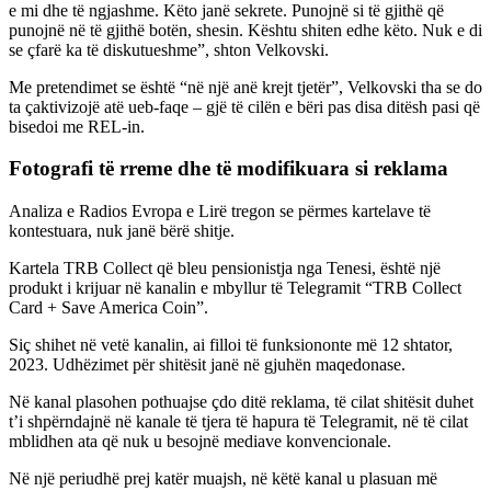
e mi dhe të ngjashme. Këto janë sekrete. Punojnë si të gjithë që
punojnë në të gjithë botën, shesin. Kështu shiten edhe këto. Nuk e di
se çfarë ka të diskutueshme”, shton Velkovski.
Me pretendimet se është “në një anë krejt tjetër”, Velkovski tha se do
ta çaktivizojë atë ueb-faqe – gjë të cilën e bëri pas disa ditësh pasi që
bisedoi me REL-in.
Fotografi të rreme dhe të modifikuara si reklama
Analiza e Radios Evropa e Lirë tregon se përmes kartelave të
kontestuara, nuk janë bërë shitje.
Kartela TRB Collect që bleu pensionistja nga Tenesi, është një
produkt i krijuar në kanalin e mbyllur të Telegramit “TRB Collect
Card + Save America Coin”.
Siç shihet në vetë kanalin, ai filloi të funksiononte më 12 shtator,
2023. Udhëzimet për shitësit janë në gjuhën maqedonase.
Në kanal plasohen pothuajse çdo ditë reklama, të cilat shitësit duhet
t’i shpërndajnë në kanale të tjera të hapura të Telegramit, në të cilat
mblidhen ata që nuk u besojnë mediave konvencionale.
Në një periudhë prej katër muajsh, në këtë kanal u plasuan më