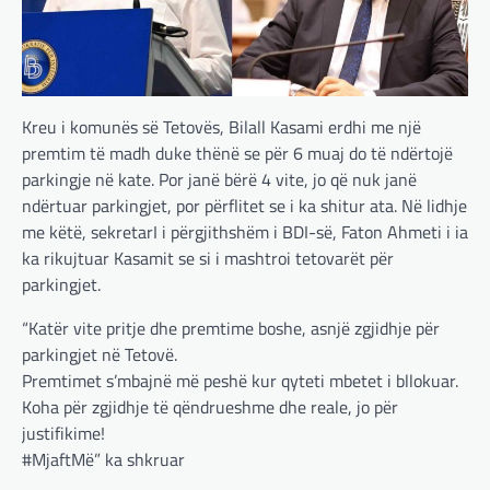
Kreu i komunës së Tetovës, Bilall Kasami erdhi me një
premtim të madh duke thënë se për 6 muaj do të ndërtojë
parkingje në kate. Por janë bërë 4 vite, jo që nuk janë
ndërtuar parkingjet, por përflitet se i ka shitur ata. Në lidhje
me këtë, sekretarI i përgjithshëm i BDI-së, Faton Ahmeti i ia
ka rikujtuar Kasamit se si i mashtroi tetovarët për
parkingjet.
“Katër vite pritje dhe premtime boshe, asnjë zgjidhje për
parkingjet në Tetovë.
Premtimet s’mbajnë më peshë kur qyteti mbetet i bllokuar.
Koha për zgjidhje të qëndrueshme dhe reale, jo për
justifikime!
#MjaftMë” ka shkruar