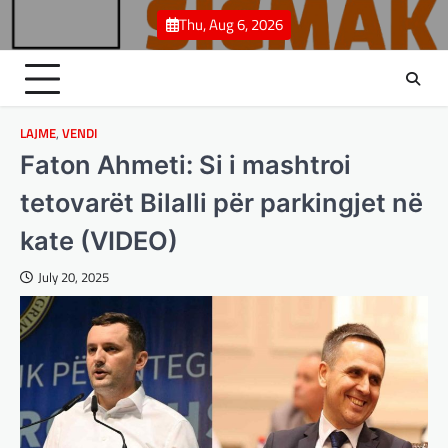
Skip
Thu, Aug 6, 2026
to
content
LAJME
,
VENDI
Faton Ahmeti: Si i mashtroi
tetovarët Bilalli për parkingjet në
kate (VIDEO)
July 20, 2025