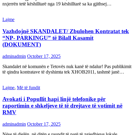
nxjerrën tetë këshilltarë nga 19 këshilltarë sa ka gjithsej…
Lajme
Vazhdojnë SKANDALET/ Zbulohen Kontratat tek
“NP- PARKINGU” të Bilall Kasamit
(DOKUMENT)
adminadmin
October 17, 2025
Skandalet në komunën e Tetovës nuk kanë të ndalur! Pas publikimit
të qindra kontratave të dyshimta tek XHOB2011, tashmë janë…
Lajme
,
Më të fundit
Avokati i Popullit hapi linjë telefonike për
raportimin e shkeljeve të të drejtave të votimit në
RMV
adminadmin
October 17, 2025
Nëse të dielën, në ditën e raundit të parë të zgjedhjeve lokale,