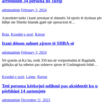
arrestohen 34 persona në Turqi
adminadmin
February 3, 2024
Autoritetet turke i kanë arrestuar të shtunën 34 njerëz të dyshuar për
lidhje me Shtetin Islamik gjatë një operacioni të…
Bota
,
Kronikë e zezë
,
Rajoni
Irani dënon sulmet ajrore të SHBA-së
adminadmin
February 3, 2024
Në qytetin al-Ka’im, rreth 350 km në veriperëndim të Bagdadit,
gjithçka që ka mbetur pas sulmeve ajrore të Uashingtonit është…
Kronikë e zezë
,
Lajme
,
Rajoni
Tetë persona kërkojnë ndihmë pas aksidentit ku u
përfshinë 14 automjete
adminadmin
December 11, 2023