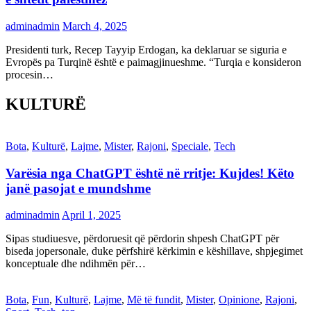
adminadmin
March 4, 2025
Presidenti turk, Recep Tayyip Erdogan, ka deklaruar se siguria e
Evropës pa Turqinë është e paimagjinueshme. “Turqia e konsideron
procesin…
KULTURË
Bota
,
Kulturë
,
Lajme
,
Mister
,
Rajoni
,
Speciale
,
Tech
Varësia nga ChatGPT është në rritje: Kujdes! Këto
janë pasojat e mundshme
adminadmin
April 1, 2025
Sipas studiuesve, përdoruesit që përdorin shpesh ChatGPT për
biseda jopersonale, duke përfshirë kërkimin e këshillave, shpjegimet
konceptuale dhe ndihmën për…
Bota
,
Fun
,
Kulturë
,
Lajme
,
Më të fundit
,
Mister
,
Opinione
,
Rajoni
,