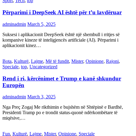
Sport
,
Tech
,
top
Përparimi i DeepSeek AI është për t’u lavdëruar
adminadmin
March 5, 2025
Suksesi i aplikacionit DeepSeek është një shembull i rritjes së
kompanive kineze të inteligjencës artificiale (AI). Përparimi i
aplikacionit kinez…
Bota
,
Kulturë
,
Lajme
,
Më të fundit
,
Mister
,
Opinione
,
Rajoni
,
Speciale
,
top
,
Uncategorized
Rend i ri, kërcënimet e Trump e kanë shkundur
Europën
adminadmin
March 3, 2025
Nga Preç Zogaj Me rikthimin e bujshëm në Shtëpinë e Bardhë,
Presidenti Tramp po e trondit status-quonë ndërkombëtare të
miqësive,…
Fun
,
Kulturë
,
Lajme
,
Mister
,
Opinione
,
Speciale