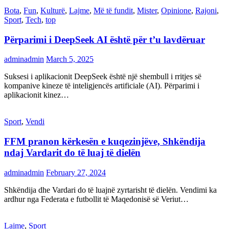
Bota
,
Fun
,
Kulturë
,
Lajme
,
Më të fundit
,
Mister
,
Opinione
,
Rajoni
,
Sport
,
Tech
,
top
Përparimi i DeepSeek AI është për t’u lavdëruar
adminadmin
March 5, 2025
Suksesi i aplikacionit DeepSeek është një shembull i rritjes së
kompanive kineze të inteligjencës artificiale (AI). Përparimi i
aplikacionit kinez…
Sport
,
Vendi
FFM pranon kërkesën e kuqezinjëve, Shkëndija
ndaj Vardarit do të luaj të dielën
adminadmin
February 27, 2024
Shkëndija dhe Vardari do të luajnë zyrtarisht të dielën. Vendimi ka
ardhur nga Federata e futbollit të Maqedonisë së Veriut…
Lajme
,
Sport