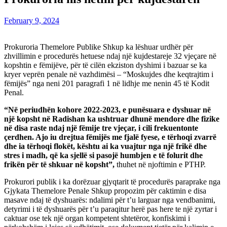
February 9, 2024
Prokuroria Themelore Publike Shkup ka lëshuar urdhër për
zhvillimin e procedurës hetuese ndaj një kujdestareje 32 vjeçare në
kopshtin e fëmijëve, për të cilën ekziston dyshimi i bazuar se ka
kryer veprën penale në vazhdimësi – “Moskujdes dhe keqtrajtim i
fëmijës” nga neni 201 paragrafi 1 në lidhje me nenin 45 të Kodit
Penal.
“Në periudhën kohore 2022-2023, e punësuara e dyshuar në
një kopsht në Radishan ka ushtruar dhunë mendore dhe fizike
në disa raste ndaj një fëmije tre vjeçar, i cili frekuentonte
çerdhen. Ajo iu drejtua fëmijës me fjalë fyese, e tërhoqi zvarrë
dhe ia tërhoqi flokët, kështu ai ka vuajtur nga një frikë dhe
stres i madh, që ka sjellë si pasojë humbjen e të folurit dhe
frikën për të shkuar në kopsht”,
thuhet në njoftimin e PTHP.
Prokurori publik i ka dorëzuar gjyqtarit të procedurës paraprake nga
Gjykata Themelore Penale Shkup propozim për caktimin e disa
masave ndaj të dyshuarës: ndalimi për t’u larguar nga vendbanimi,
detyrimi i të dyshuarës për t’u paraqitur herë pas here te një zyrtar i
caktuar ose tek një organ kompetent shtetëror, konfiskimi i