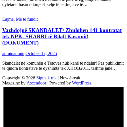
qytetarët hasin ndonjë shkelje të të drejtave të…
Lajme
,
Më të fundit
Vazhdojnē SKANDALET/ Zbulohen 141 kontratat
tek NPK- SHARRI të Bilall Kasamit!
(DOKUMENT)
adminadmin
October 17, 2025
Skandalet në komunën e Tetovës nuk kanë të ndalur! Pas publikimit
të qindra kontratave të dyshimta tek XHOB2011, tashmë janë…
Copyright © 2026
Sigmak.mk
| Newsbreak
Magazine by
Ascendoor
| Powered by
WordPress
.