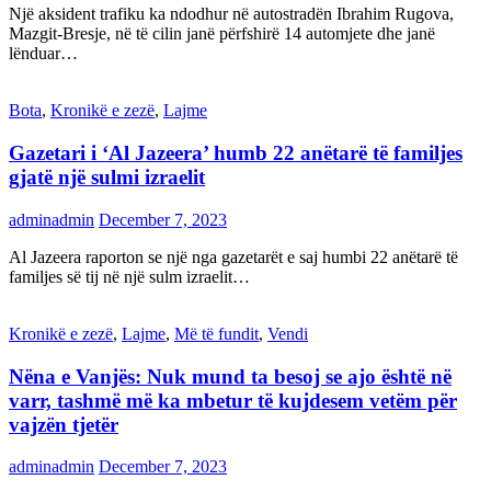
Një aksident trafiku ka ndodhur në autostradën Ibrahim Rugova,
Mazgit-Bresje, në të cilin janë përfshirë 14 automjete dhe janë
lënduar…
Bota
,
Kronikë e zezë
,
Lajme
Gazetari i ‘Al Jazeera’ humb 22 anëtarë të familjes
gjatë një sulmi izraelit
adminadmin
December 7, 2023
Al Jazeera raporton se një nga gazetarët e saj humbi 22 anëtarë të
familjes së tij në një sulm izraelit…
Kronikë e zezë
,
Lajme
,
Më të fundit
,
Vendi
Nëna e Vanjës: Nuk mund ta besoj se ajo është në
varr, tashmë më ka mbetur të kujdesem vetëm për
vajzën tjetër
adminadmin
December 7, 2023