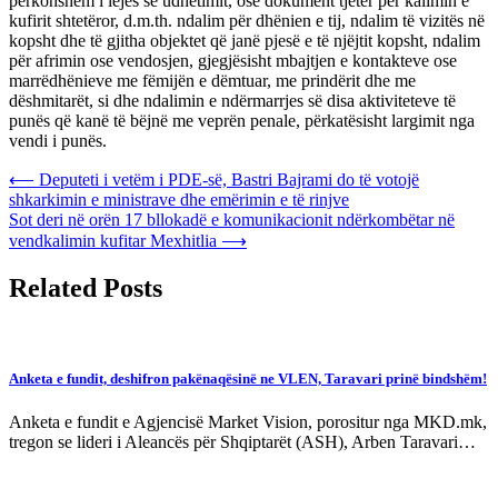
përkohshëm i lejes së udhëtimit, ose dokument tjetër për kalimin e
kufirit shtetëror, d.m.th. ndalim për dhënien e tij, ndalim të vizitës në
kopsht dhe të gjitha objektet që janë pjesë e të njëjtit kopsht, ndalim
për afrimin ose vendosjen, gjegjësisht mbajtjen e kontakteve ose
marrëdhënieve me fëmijën e dëmtuar, me prindërit dhe me
dëshmitarët, si dhe ndalimin e ndërmarrjes së disa aktiviteteve të
punës që kanë të bëjnë me veprën penale, përkatësisht largimit nga
vendi i punës.
Post
⟵
Deputeti i vetëm i PDE-së, Bastri Bajrami do të votojë
shkarkimin e ministrave dhe emërimin e të rinjve
navigation
Sot deri në orën 17 bllokadë e komunikacionit ndërkombëtar në
vendkalimin kufitar Mexhitlia
⟶
Related Posts
Anketa e fundit, deshifron pakënaqësinë ne VLEN, Taravari prinë bindshëm!
Anketa e fundit e Agjencisë Market Vision, porositur nga MKD.mk,
tregon se lideri i Aleancës për Shqiptarët (ASH), Arben Taravari…