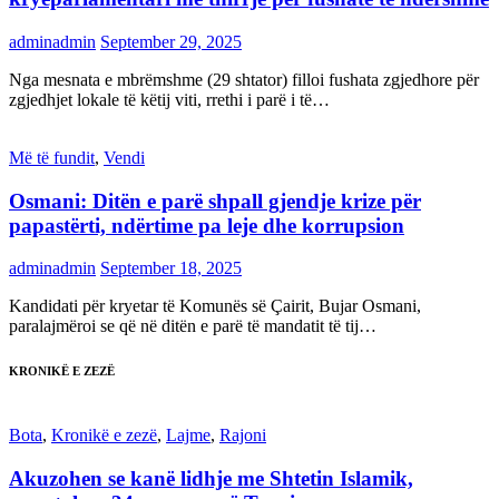
adminadmin
September 29, 2025
Nga mesnata e mbrëmshme (29 shtator) filloi fushata zgjedhore për
zgjedhjet lokale të këtij viti, rrethi i parë i të…
Më të fundit
,
Vendi
Osmani: Ditën e parë shpall gjendje krize për
papastërti, ndërtime pa leje dhe korrupsion
adminadmin
September 18, 2025
Kandidati për kryetar të Komunës së Çairit, Bujar Osmani,
paralajmëroi se që në ditën e parë të mandatit të tij…
KRONIKË E ZEZË
Bota
,
Kronikë e zezë
,
Lajme
,
Rajoni
Akuzohen se kanë lidhje me Shtetin Islamik,