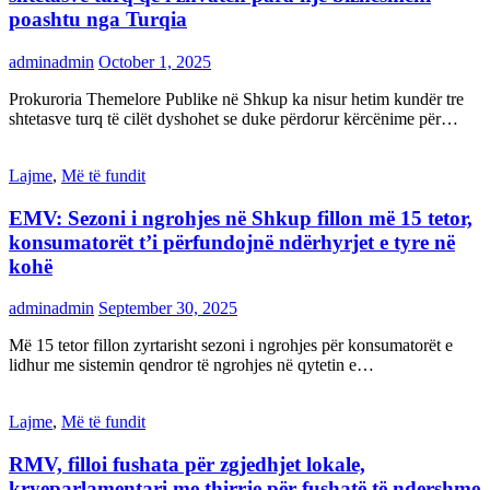
poashtu nga Turqia
adminadmin
October 1, 2025
Prokuroria Themelore Publike në Shkup ka nisur hetim kundër tre
shtetasve turq të cilët dyshohet se duke përdorur kërcënime për…
Lajme
,
Më të fundit
EMV: Sezoni i ngrohjes në Shkup fillon më 15 tetor,
konsumatorët t’i përfundojnë ndërhyrjet e tyre në
kohë
adminadmin
September 30, 2025
Më 15 tetor fillon zyrtarisht sezoni i ngrohjes për konsumatorët e
lidhur me sistemin qendror të ngrohjes në qytetin e…
Lajme
,
Më të fundit
RMV, filloi fushata për zgjedhjet lokale,
kryeparlamentari me thirrje për fushatë të ndershme