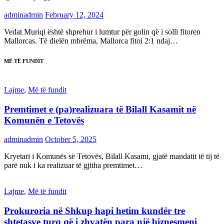
adminadmin
February 12, 2024
Vedat Muriqi është shprehur i lumtur për golin që i solli fitoren
Mallorcas. Të dielën mbrëma, Mallorca fitoi 2:1 ndaj…
MË TË FUNDIT
Lajme
,
Më të fundit
Premtimet e (pa)realizuara të Bilall Kasamit në
Komunën e Tetovës
adminadmin
October 5, 2025
Kryetari i Komunës së Tetovës, Bilall Kasami, gjatë mandatit të tij të
parë nuk i ka realizuar të gjitha premtimet…
Lajme
,
Më të fundit
Prokuroria në Shkup hapi hetim kundër tre
shtetasve turq që i zhvatën para një biznesmeni