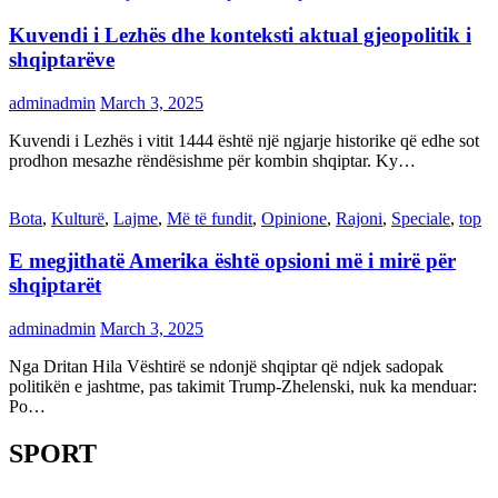
Kuvendi i Lezhës dhe konteksti aktual gjeopolitik i
shqiptarëve
adminadmin
March 3, 2025
Kuvendi i Lezhës i vitit 1444 është një ngjarje historike që edhe sot
prodhon mesazhe rëndësishme për kombin shqiptar. Ky…
Bota
,
Kulturë
,
Lajme
,
Më të fundit
,
Opinione
,
Rajoni
,
Speciale
,
top
E megjithatë Amerika është opsioni më i mirë për
shqiptarët
adminadmin
March 3, 2025
Nga Dritan Hila Vështirë se ndonjë shqiptar që ndjek sadopak
politikën e jashtme, pas takimit Trump-Zhelenski, nuk ka menduar:
Po…
SPORT