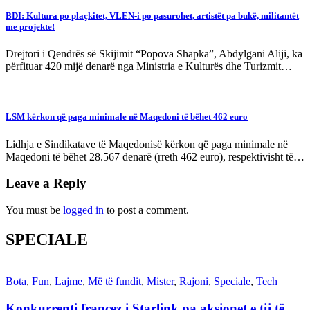
BDI: Kultura po plaçkitet, VLEN-i po pasurohet, artistët pa bukë, militantët
me projekte!
Drejtori i Qendrës së Skijimit “Popova Shapka”, Abdylgani Aliji, ka
përfituar 420 mijë denarë nga Ministria e Kulturës dhe Turizmit…
LSM kërkon që paga minimale në Maqedoni të bëhet 462 euro
Lidhja e Sindikatave të Maqedonisë kërkon që paga minimale në
Maqedoni të bëhet 28.567 denarë (rreth 462 euro), respektivisht të…
Leave a Reply
You must be
logged in
to post a comment.
SPECIALE
Bota
,
Fun
,
Lajme
,
Më të fundit
,
Mister
,
Rajoni
,
Speciale
,
Tech
Konkurrenti francez i Starlink pa aksionet e tij të