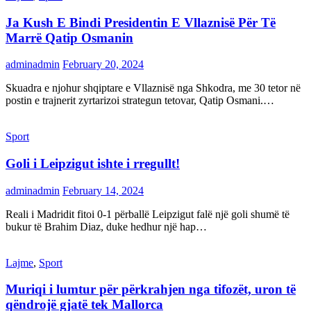
Ja Kush E Bindi Presidentin E Vllaznisë Për Të
Marrë Qatip Osmanin
adminadmin
February 20, 2024
Skuadra e njohur shqiptare e Vllaznisë nga Shkodra, me 30 tetor në
postin e trajnerit zyrtarizoi strategun tetovar, Qatip Osmani.…
Sport
Goli i Leipzigut ishte i rregullt!
adminadmin
February 14, 2024
Reali i Madridit fitoi 0-1 përballë Leipzigut falë një goli shumë të
bukur të Brahim Diaz, duke hedhur një hap…
Lajme
,
Sport
Muriqi i lumtur për përkrahjen nga tifozët, uron të
qëndrojë gjatë tek Mallorca