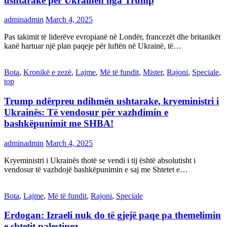
ushtarake për Ukrainën nga Trump
adminadmin
March 4, 2025
Pas takimit të liderëve evropianë në Londër, francezët dhe britanikët
kanë hartuar një plan paqeje për luftën në Ukrainë, të…
Bota
,
Kronikë e zezë
,
Lajme
,
Më të fundit
,
Mister
,
Rajoni
,
Speciale
,
top
Trump ndërpreu ndihmën ushtarake, kryeministri i
Ukrainës: Të vendosur për vazhdimin e
bashkëpunimit me SHBA!
adminadmin
March 4, 2025
Kryeministri i Ukrainës thotë se vendi i tij është absolutisht i
vendosur të vazhdojë bashkëpunimin e saj me Shtetet e…
Bota
,
Lajme
,
Më të fundit
,
Rajoni
,
Speciale
Erdogan: Izraeli nuk do të gjejë paqe pa themelimin
e shtetit palestinez