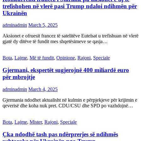
trefishohen në vlerë pasi Trump ndaloi ndihmën për
Ukrainën
adminadmin
March 5, 2025
Aksionet e ofruesit francez të satelitëve Eutelsat u trefishuan në vlerë
gjatë dy ditëve të fundit mes shqetësimeve se qasja…
Bota
,
Lajme
,
Më të fundit
,
Opinione
,
Rajoni
,
Speciale
Gjermani, ekspertët sugjerojnë 400 miliardë euro
për mbrojtje
adminadmin
March 4, 2025
Gjermania ndodhet aktualisht në kulmin e përpjekjeve për krijimin e
qeverisë dhe koha nuk pret. CDU/CSU dhe SPD po vazhdojnë…
Bota
,
Lajme
,
Mister
,
Rajoni
,
Speciale
Çka ndodhë tash pas ndërprerjes së ndihmës