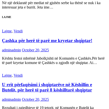
Në një deklaratë për mediat në gjuhën serbe ka thënë se nuk i ka
interesuar jeta e burrit. Jeta ime…
LAJME
Lajme
,
Vendi
Çashka për herë të parë me kryetar shqiptar!
adminadmin
October 20, 2025
Kështu festoi mbrëmë Jabollçishti në Komunën e Çashkës.Për herë
të parë kryetar komune të Çashkës u zgjodh një shqiptar. Ai…
Lajme
,
Vendi
U rrit përfaqësimi i shqiptarëve në Këshillin e
Butelit, për herë të parë 8 këshilltarë shqiptar
adminadmin
October 20, 2025
Rezultati i zgjedhjeve të 19 tetorit, në Komunën e Butelit ka