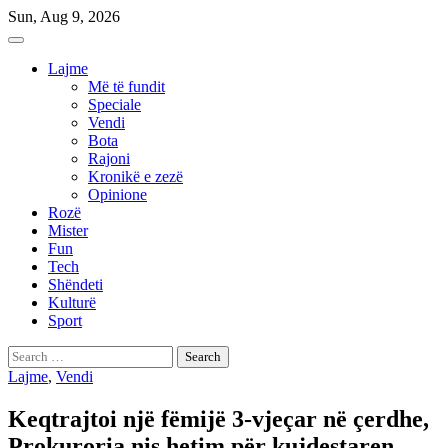
Skip
Sun, Aug 9, 2026
to
content
Lajme
Më të fundit
Speciale
Vendi
Bota
Rajoni
Kronikë e zezë
Opinione
Rozë
Mister
Fun
Tech
Shëndeti
Kulturë
Sport
Search
for:
Lajme
,
Vendi
Keqtrajtoi një fëmijë 3-vjeçar në çerdhe,
Prokuroria nis hetim për kujdestaren