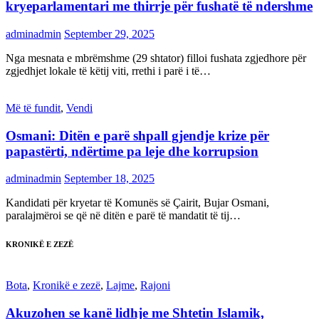
kryeparlamentari me thirrje për fushatë të ndershme
adminadmin
September 29, 2025
Nga mesnata e mbrëmshme (29 shtator) filloi fushata zgjedhore për
zgjedhjet lokale të këtij viti, rrethi i parë i të…
Më të fundit
,
Vendi
Osmani: Ditën e parë shpall gjendje krize për
papastërti, ndërtime pa leje dhe korrupsion
adminadmin
September 18, 2025
Kandidati për kryetar të Komunës së Çairit, Bujar Osmani,
paralajmëroi se që në ditën e parë të mandatit të tij…
KRONIKË E ZEZË
Bota
,
Kronikë e zezë
,
Lajme
,
Rajoni
Akuzohen se kanë lidhje me Shtetin Islamik,