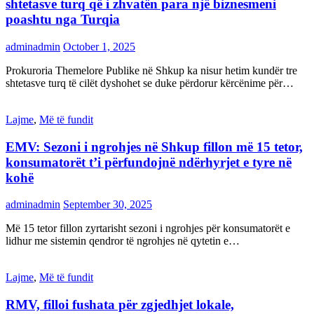
shtetasve turq që i zhvatën para një biznesmeni
poashtu nga Turqia
adminadmin
October 1, 2025
Prokuroria Themelore Publike në Shkup ka nisur hetim kundër tre
shtetasve turq të cilët dyshohet se duke përdorur kërcënime për…
Lajme
,
Më të fundit
EMV: Sezoni i ngrohjes në Shkup fillon më 15 tetor,
konsumatorët t’i përfundojnë ndërhyrjet e tyre në
kohë
adminadmin
September 30, 2025
Më 15 tetor fillon zyrtarisht sezoni i ngrohjes për konsumatorët e
lidhur me sistemin qendror të ngrohjes në qytetin e…
Lajme
,
Më të fundit
RMV, filloi fushata për zgjedhjet lokale,