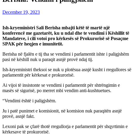
December 19, 2023
Ish-kryeministri Sali Berisha mbajti këtë të martë një
konferencë me gazetarët, ku u ndal dhe te vendimi i Këshillit të
Mandateve, i cili votoi pro kërkesës së Prokurorisë së Posaçme
SPAK për heqjen e imunitetit.
Berisha në fjalën e tij tha se vendimi i parlamentit ishte i paligjshëm
pasi në këshill nuk u paraqit asnjë provë ndaj tij.
Ish-kryeministri theksoi se nuk u plotësua asnjë kusht i rregullores së
parlamentit për kërkesat e prokurorisë.
Ai vijoi të insistonte se vendimi i parlamentit për shtrëngimin e
masës së sigurisë, po merret mbi vendim anti-kushtuetues.
“Vendimi është i paligjshëm.
Ju i patë punimet e komisionit, në komision nuk paraqitën asnjë
provë, asnjë fakt.
Lexoni pak se çfarë thotë rregullorja e parlamentit për shqyrtimin e
kërkesave të prokurorisë.