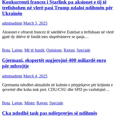
Konkurrenti francez i Starlink pa aksionet e tij të
trefishohen në vlerë pasi Trump ndaloi ndihmën për
Ukrainën
adminadmin
March 5, 2025
Aksionet e ofruesit francez të satelitëve Eutelsat u trefishuan në vlerë
gjatë dy ditëve të fundit mes shqetësimeve se qasja…
Bota
,
Lajme
,
Më të fundit
,
Opinione
,
Rajoni
,
Speciale
Gjermani, ekspertët sugjerojnë 400 miliardë euro
për mbrojtje
adminadmin
March 4, 2025
Gjermania ndodhet aktualisht në kulmin e përpjekjeve për krijimin e
qeverisë dhe koha nuk pret. CDU/CSU dhe SPD po vazhdojnë…
Bota
,
Lajme
,
Mister
,
Rajoni
,
Speciale
Çka ndodhë tash pas ndërprerjes së ndihmës