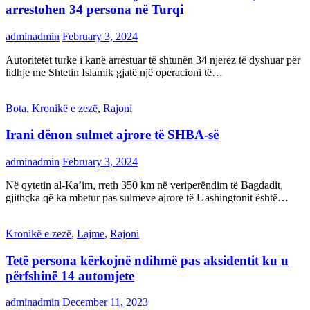
arrestohen 34 persona në Turqi
adminadmin
February 3, 2024
Autoritetet turke i kanë arrestuar të shtunën 34 njerëz të dyshuar për
lidhje me Shtetin Islamik gjatë një operacioni të…
Bota
,
Kronikë e zezë
,
Rajoni
Irani dënon sulmet ajrore të SHBA-së
adminadmin
February 3, 2024
Në qytetin al-Ka’im, rreth 350 km në veriperëndim të Bagdadit,
gjithçka që ka mbetur pas sulmeve ajrore të Uashingtonit është…
Kronikë e zezë
,
Lajme
,
Rajoni
Tetë persona kërkojnë ndihmë pas aksidentit ku u
përfshinë 14 automjete
adminadmin
December 11, 2023