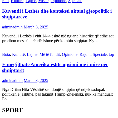
Fun
,
Kulturë
,
Lajme
,
Mister
,
Opinione
,
Speciale
Kuvendi i Lezhës dhe konteksti aktual gjeopolitik i
shqiptarëve
adminadmin
March 3, 2025
Kuvendi i Lezhës i vitit 1444 është një ngjarje historike që edhe sot
prodhon mesazhe rëndësishme për kombin shqiptar. Ky…
Bota
,
Kulturë
,
Lajme
,
Më të fundit
,
Opinione
,
Rajoni
,
Speciale
,
top
E megjithatë Amerika është opsioni më i mirë për
shqiptarët
adminadmin
March 3, 2025
Nga Dritan Hila Vështirë se ndonjë shqiptar që ndjek sadopak
politikën e jashtme, pas takimit Trump-Zhelenski, nuk ka menduar:
Po…
SPORT