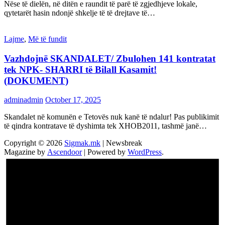
Nëse të dielën, në ditën e raundit të parë të zgjedhjeve lokale,
qytetarët hasin ndonjë shkelje të të drejtave të…
Lajme
,
Më të fundit
Vazhdojnē SKANDALET/ Zbulohen 141 kontratat
tek NPK- SHARRI të Bilall Kasamit!
(DOKUMENT)
adminadmin
October 17, 2025
Skandalet në komunën e Tetovës nuk kanë të ndalur! Pas publikimit
të qindra kontratave të dyshimta tek XHOB2011, tashmë janë…
Copyright © 2026
Sigmak.mk
| Newsbreak
Magazine by
Ascendoor
| Powered by
WordPress
.