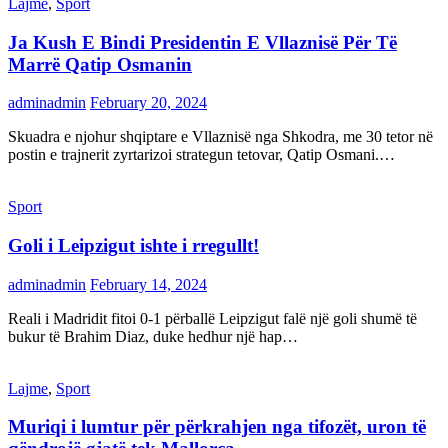
Lajme
,
Sport
Ja Kush E Bindi Presidentin E Vllaznisë Për Të
Marrë Qatip Osmanin
adminadmin
February 20, 2024
Skuadra e njohur shqiptare e Vllaznisë nga Shkodra, me 30 tetor në
postin e trajnerit zyrtarizoi strategun tetovar, Qatip Osmani.…
Sport
Goli i Leipzigut ishte i rregullt!
adminadmin
February 14, 2024
Reali i Madridit fitoi 0-1 përballë Leipzigut falë një goli shumë të
bukur të Brahim Diaz, duke hedhur një hap…
Lajme
,
Sport
Muriqi i lumtur për përkrahjen nga tifozët, uron të