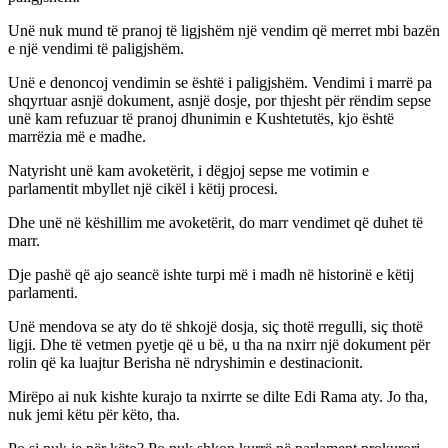
Unë nuk mund të pranoj të ligjshëm një vendim që merret mbi bazën
e një vendimi të paligjshëm.
Unë e denoncoj vendimin se është i paligjshëm. Vendimi i marrë pa
shqyrtuar asnjë dokument, asnjë dosje, por thjesht për rëndim sepse
unë kam refuzuar të pranoj dhunimin e Kushtetutës, kjo është
marrëzia më e madhe.
Natyrisht unë kam avoketërit, i dëgjoj sepse me votimin e
parlamentit mbyllet një cikël i këtij procesi.
Dhe unë në këshillim me avoketërit, do marr vendimet që duhet të
marr.
Dje pashë që ajo seancë ishte turpi më i madh në historinë e këtij
parlamenti.
Unë mendova se aty do të shkojë dosja, siç thotë rregulli, siç thotë
ligji. Dhe të vetmen pyetje që u bë, u tha na nxirr një dokument për
rolin që ka luajtur Berisha në ndryshimin e destinacionit.
Mirëpo ai nuk kishte kurajo ta nxirrte se dilte Edi Rama aty. Jo tha,
nuk jemi këtu për këto, tha.