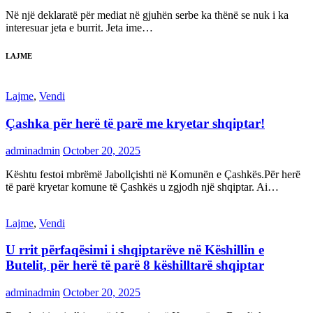
Në një deklaratë për mediat në gjuhën serbe ka thënë se nuk i ka
interesuar jeta e burrit. Jeta ime…
LAJME
Lajme
,
Vendi
Çashka për herë të parë me kryetar shqiptar!
adminadmin
October 20, 2025
Kështu festoi mbrëmë Jabollçishti në Komunën e Çashkës.Për herë
të parë kryetar komune të Çashkës u zgjodh një shqiptar. Ai…
Lajme
,
Vendi
U rrit përfaqësimi i shqiptarëve në Këshillin e
Butelit, për herë të parë 8 këshilltarë shqiptar
adminadmin
October 20, 2025