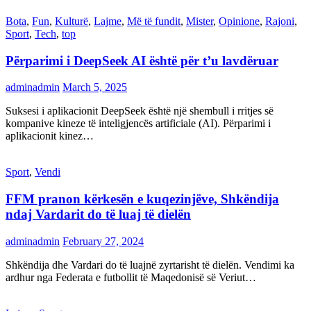
Bota
,
Fun
,
Kulturë
,
Lajme
,
Më të fundit
,
Mister
,
Opinione
,
Rajoni
,
Sport
,
Tech
,
top
Përparimi i DeepSeek AI është për t’u lavdëruar
adminadmin
March 5, 2025
Suksesi i aplikacionit DeepSeek është një shembull i rritjes së
kompanive kineze të inteligjencës artificiale (AI). Përparimi i
aplikacionit kinez…
Sport
,
Vendi
FFM pranon kërkesën e kuqezinjëve, Shkëndija
ndaj Vardarit do të luaj të dielën
adminadmin
February 27, 2024
Shkëndija dhe Vardari do të luajnë zyrtarisht të dielën. Vendimi ka
ardhur nga Federata e futbollit të Maqedonisë së Veriut…