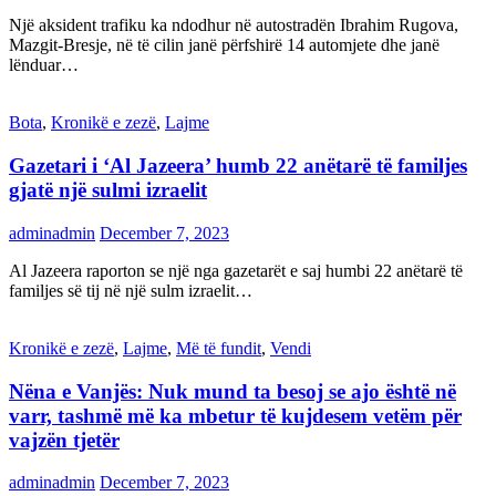
Një aksident trafiku ka ndodhur në autostradën Ibrahim Rugova,
Mazgit-Bresje, në të cilin janë përfshirë 14 automjete dhe janë
lënduar…
Bota
,
Kronikë e zezë
,
Lajme
Gazetari i ‘Al Jazeera’ humb 22 anëtarë të familjes
gjatë një sulmi izraelit
adminadmin
December 7, 2023
Al Jazeera raporton se një nga gazetarët e saj humbi 22 anëtarë të
familjes së tij në një sulm izraelit…
Kronikë e zezë
,
Lajme
,
Më të fundit
,
Vendi
Nëna e Vanjës: Nuk mund ta besoj se ajo është në
varr, tashmë më ka mbetur të kujdesem vetëm për
vajzën tjetër
adminadmin
December 7, 2023