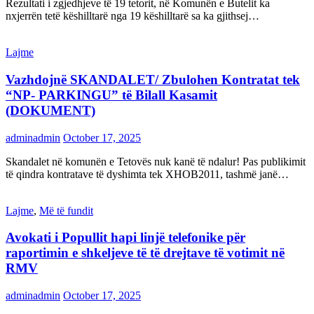
Rezultati i zgjedhjeve të 19 tetorit, në Komunën e Butelit ka
nxjerrën tetë këshilltarë nga 19 këshilltarë sa ka gjithsej…
Lajme
Vazhdojnë SKANDALET/ Zbulohen Kontratat tek
“NP- PARKINGU” të Bilall Kasamit
(DOKUMENT)
adminadmin
October 17, 2025
Skandalet në komunën e Tetovës nuk kanë të ndalur! Pas publikimit
të qindra kontratave të dyshimta tek XHOB2011, tashmë janë…
Lajme
,
Më të fundit
Avokati i Popullit hapi linjë telefonike për
raportimin e shkeljeve të të drejtave të votimit në
RMV
adminadmin
October 17, 2025