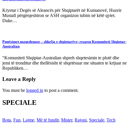
Kryetar i Degës së Aleancës për Shqiptarët në Kumanovë, Huzeir
Mustafi përgënjeshtron se ASH organizon tubim në këtë qytet.
Duke…
Punësimet maqedonase – shkelja e shqiptarëve, reagon Komuniteti Shqiptar-
Australian
“Komuniteti Shqiptar-Australian shpreh shqetesimin te plotë dhe
jemi të tronditur dhe thellësisht të shqetësuar me situaten te krijuar ne
Republiken…
Leave a Reply
You must be
logged in
to post a comment.
SPECIALE
Bota
,
Fun
,
Lajme
,
Më të fundit
,
Mister
,
Rajoni
,
Speciale
,
Tech