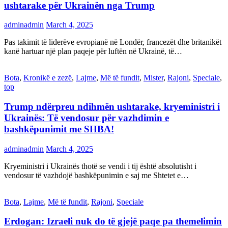
ushtarake për Ukrainën nga Trump
adminadmin
March 4, 2025
Pas takimit të liderëve evropianë në Londër, francezët dhe britanikët
kanë hartuar një plan paqeje për luftën në Ukrainë, të…
Bota
,
Kronikë e zezë
,
Lajme
,
Më të fundit
,
Mister
,
Rajoni
,
Speciale
,
top
Trump ndërpreu ndihmën ushtarake, kryeministri i
Ukrainës: Të vendosur për vazhdimin e
bashkëpunimit me SHBA!
adminadmin
March 4, 2025
Kryeministri i Ukrainës thotë se vendi i tij është absolutisht i
vendosur të vazhdojë bashkëpunimin e saj me Shtetet e…
Bota
,
Lajme
,
Më të fundit
,
Rajoni
,
Speciale
Erdogan: Izraeli nuk do të gjejë paqe pa themelimin