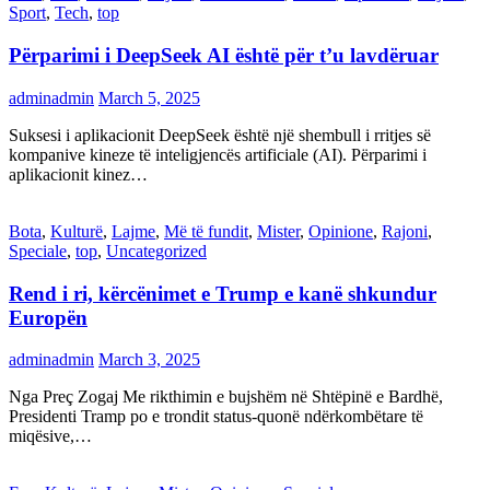
Sport
,
Tech
,
top
Përparimi i DeepSeek AI është për t’u lavdëruar
adminadmin
March 5, 2025
Suksesi i aplikacionit DeepSeek është një shembull i rritjes së
kompanive kineze të inteligjencës artificiale (AI). Përparimi i
aplikacionit kinez…
Bota
,
Kulturë
,
Lajme
,
Më të fundit
,
Mister
,
Opinione
,
Rajoni
,
Speciale
,
top
,
Uncategorized
Rend i ri, kërcënimet e Trump e kanë shkundur
Europën
adminadmin
March 3, 2025
Nga Preç Zogaj Me rikthimin e bujshëm në Shtëpinë e Bardhë,
Presidenti Tramp po e trondit status-quonë ndërkombëtare të
miqësive,…