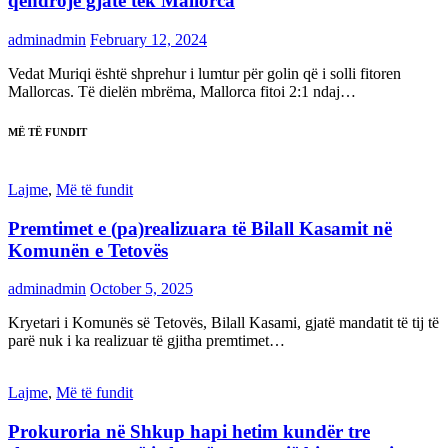
qëndrojë gjatë tek Mallorca
adminadmin
February 12, 2024
Vedat Muriqi është shprehur i lumtur për golin që i solli fitoren
Mallorcas. Të dielën mbrëma, Mallorca fitoi 2:1 ndaj…
MË TË FUNDIT
Lajme
,
Më të fundit
Premtimet e (pa)realizuara të Bilall Kasamit në
Komunën e Tetovës
adminadmin
October 5, 2025
Kryetari i Komunës së Tetovës, Bilall Kasami, gjatë mandatit të tij të
parë nuk i ka realizuar të gjitha premtimet…
Lajme
,
Më të fundit
Prokuroria në Shkup hapi hetim kundër tre