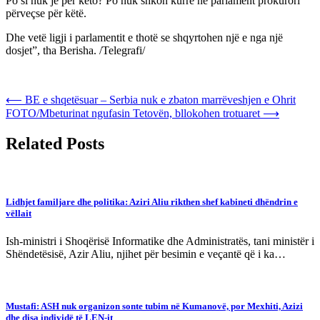
Po si nuk je për këto? Po nuk shkon kurrë në parlament prokurori
përveçse për këtë.
Dhe vetë ligji i parlamentit e thotë se shqyrtohen një e nga një
dosjet”, tha Berisha. /Telegrafi/
Post
⟵
BE e shqetësuar – Serbia nuk e zbaton marrëveshjen e Ohrit
FOTO/Mbeturinat ngufasin Tetovën, bllokohen trotuaret
⟶
navigation
Related Posts
Lidhjet familjare dhe politika: Aziri Aliu rikthen shef kabineti dhëndrin e
vëllait
Ish-ministri i Shoqërisë Informatike dhe Administratës, tani ministër i
Shëndetësisë, Azir Aliu, njihet për besimin e veçantë që i ka…
Mustafi: ASH nuk organizon sonte tubim në Kumanovë, por Mexhiti, Azizi
dhe disa individë të LEN-it