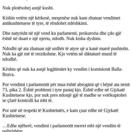
Nuk plotësohej asnjë kusht.
Kishin vetëm një kërkesë, meqenëse nuk kam zbatuar vendimet
antikushtetuese të tyre, të rëndohet ndëshkimi.
Dhe natyrisht në një vend ku parlamenti, prokuroria dhe çdo gjë
është në duart e një njeriu, ndodh. Nuk kisha dyshim.
Ndodhi që ata zbatuan një urdhër të atyre që u kanë marrë pushtetin.
Nuk ka gjë më të rrezikshme. Kjo vetëm në diktaturë mund të
ndodhë.
Kështu që nuk ka asnjë legjitimitet ky vendim i komisionit Balla-
Brava.
Por vendimi i parlamentit për mua është abrogimi që i bëjnë ata nenit
73, pika 2. Është problemi i tyre pastaj kjo. Është edhe në Gjykatë
Kushtetuese kjo, por nuk pres ndonjë gjë të madhe se vetëkuptohet
se çfarë kontrolli ka mbi të.
Por unë në respekt të Kushtetutës, e kam çuar edhe në Gjykatë
Kushtetuese.
…Edhe njëherë, vendimi i parlamentit merret mbi një vendim të
paligjshëm.