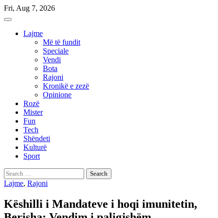
Skip
Fri, Aug 7, 2026
to
content
Lajme
Më të fundit
Speciale
Vendi
Bota
Rajoni
Kronikë e zezë
Opinione
Rozë
Mister
Fun
Tech
Shëndeti
Kulturë
Sport
Search
for:
Lajme
,
Rajoni
Këshilli i Mandateve i hoqi imunitetin,
Berisha: Vendim i paligjshëm