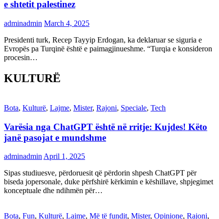
e shtetit palestinez
adminadmin
March 4, 2025
Presidenti turk, Recep Tayyip Erdogan, ka deklaruar se siguria e
Evropës pa Turqinë është e paimagjinueshme. “Turqia e konsideron
procesin…
KULTURË
Bota
,
Kulturë
,
Lajme
,
Mister
,
Rajoni
,
Speciale
,
Tech
Varësia nga ChatGPT është në rritje: Kujdes! Këto
janë pasojat e mundshme
adminadmin
April 1, 2025
Sipas studiuesve, përdoruesit që përdorin shpesh ChatGPT për
biseda jopersonale, duke përfshirë kërkimin e këshillave, shpjegimet
konceptuale dhe ndihmën për…
Bota
,
Fun
,
Kulturë
,
Lajme
,
Më të fundit
,
Mister
,
Opinione
,
Rajoni
,