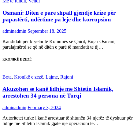
Më të fundit
,
Vendi
Osmani: Ditën e parë shpall gjendje krize për
papastërti, ndërtime pa leje dhe korrupsion
adminadmin
September 18, 2025
Kandidati për kryetar të Komunës së Çairit, Bujar Osmani,
paralajmëroi se që në ditën e parë të mandatit të tij…
KRONIKË E ZEZË
Bota
,
Kronikë e zezë
,
Lajme
,
Rajoni
Akuzohen se kanë lidhje me Shtetin Islamik,
arrestohen 34 persona në Turqi
adminadmin
February 3, 2024
Autoritetet turke i kanë arrestuar të shtunën 34 njerëz të dyshuar për
lidhje me Shtetin Islamik gjatë një operacioni të…