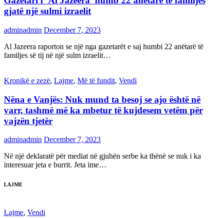
Gazetari i ‘Al Jazeera’ humb 22 anëtarë të familjes
gjatë një sulmi izraelit
adminadmin
December 7, 2023
Al Jazeera raporton se një nga gazetarët e saj humbi 22 anëtarë të
familjes së tij në një sulm izraelit…
Kronikë e zezë
,
Lajme
,
Më të fundit
,
Vendi
Nëna e Vanjës: Nuk mund ta besoj se ajo është në
varr, tashmë më ka mbetur të kujdesem vetëm për
vajzën tjetër
adminadmin
December 7, 2023
Në një deklaratë për mediat në gjuhën serbe ka thënë se nuk i ka
interesuar jeta e burrit. Jeta ime…
LAJME
Lajme
,
Vendi