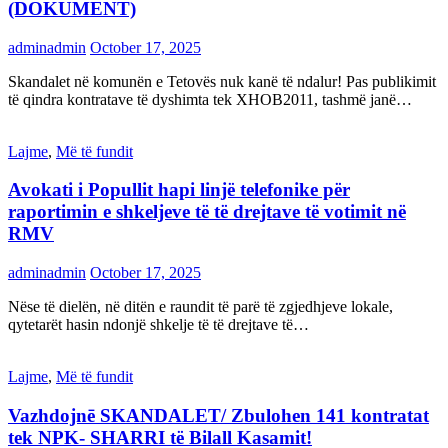
(DOKUMENT)
adminadmin
October 17, 2025
Skandalet në komunën e Tetovës nuk kanë të ndalur! Pas publikimit
të qindra kontratave të dyshimta tek XHOB2011, tashmë janë…
Lajme
,
Më të fundit
Avokati i Popullit hapi linjë telefonike për
raportimin e shkeljeve të të drejtave të votimit në
RMV
adminadmin
October 17, 2025
Nëse të dielën, në ditën e raundit të parë të zgjedhjeve lokale,
qytetarët hasin ndonjë shkelje të të drejtave të…
Lajme
,
Më të fundit
Vazhdojnē SKANDALET/ Zbulohen 141 kontratat
tek NPK- SHARRI të Bilall Kasamit!