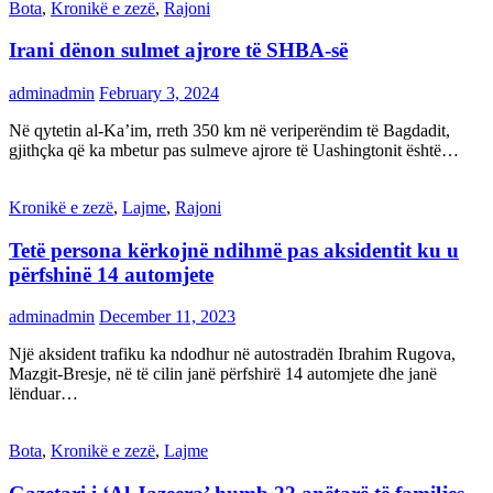
Bota
,
Kronikë e zezë
,
Rajoni
Irani dënon sulmet ajrore të SHBA-së
adminadmin
February 3, 2024
Në qytetin al-Ka’im, rreth 350 km në veriperëndim të Bagdadit,
gjithçka që ka mbetur pas sulmeve ajrore të Uashingtonit është…
Kronikë e zezë
,
Lajme
,
Rajoni
Tetë persona kërkojnë ndihmë pas aksidentit ku u
përfshinë 14 automjete
adminadmin
December 11, 2023
Një aksident trafiku ka ndodhur në autostradën Ibrahim Rugova,
Mazgit-Bresje, në të cilin janë përfshirë 14 automjete dhe janë
lënduar…
Bota
,
Kronikë e zezë
,
Lajme