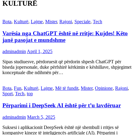
KULTURË
Bota
,
Kulturë
,
Lajme
,
Mister
,
Rajoni
,
Speciale
,
Tech
Varësia nga ChatGPT është në rritje: Kujdes! Këto
janë pasojat e mundshme
adminadmin
April 1, 2025
Sipas studiuesve, përdoruesit që përdorin shpesh ChatGPT për
biseda jopersonale, duke përfshirë kërkimin e këshillave, shpjegimet
konceptuale dhe ndihmën për…
Bota
,
Fun
,
Kulturë
,
Lajme
,
Më të fundit
,
Mister
,
Opinione
,
Rajoni
,
Sport
,
Tech
,
top
Përparimi i DeepSeek AI është për t’u lavdëruar
adminadmin
March 5, 2025
Suksesi i aplikacionit DeepSeek është një shembull i rritjes së
kompanive kineze të inteligjencës artificiale (AI). Përparimi i