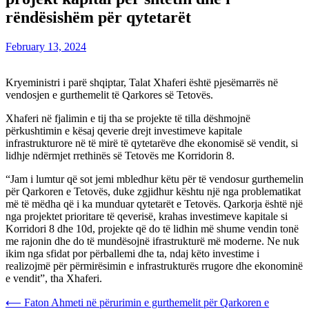
rëndësishëm për qytetarët
February 13, 2024
Kryeministri i parë shqiptar, Talat Xhaferi është pjesëmarrës në
vendosjen e gurthemelit të Qarkores së Tetovës.
Xhaferi në fjalimin e tij tha se projekte të tilla dëshmojnë
përkushtimin e kësaj qeverie drejt investimeve kapitale
infrastrukturore në të mirë të qytetarëve dhe ekonomisë së vendit, si
lidhje ndërmjet rrethinës së Tetovës me Korridorin 8.
“Jam i lumtur që sot jemi mbledhur këtu për të vendosur gurthemelin
për Qarkoren e Tetovës, duke zgjidhur kështu një nga problematikat
më të mëdha që i ka munduar qytetarët e Tetovës. Qarkorja është një
nga projektet prioritare të qeverisë, krahas investimeve kapitale si
Korridori 8 dhe 10d, projekte që do të lidhin më shume vendin tonë
me rajonin dhe do të mundësojnë ifrastrukturë më moderne. Ne nuk
ikim nga sfidat por përballemi dhe ta, ndaj këto investime i
realizojmë për përmirësimin e infrastrukturës rrugore dhe ekonominë
e vendit”, tha Xhaferi.
Post
⟵
Faton Ahmeti në përurimin e gurthemelit për Qarkoren e