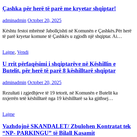
Çashka për herë të parë me kryetar shqiptar!
adminadmin
October 20, 2025
Kështu festoi mbrëmë Jabollçishti në Komunën e Çashkës.Për herë
të parë kryetar komune të Çashkës u zgjodh një shqiptar. Ai…
Lajme
,
Vendi
U rrit përfaqësimi i shqiptarëve në Këshillin e
Butelit, për herë të parë 8 këshilltarë shqiptar
adminadmin
October 20, 2025
Rezultati i zgjedhjeve të 19 tetorit, në Komunën e Butelit ka
nxjerrën tetë këshilltarë nga 19 këshilltarë sa ka gjithsej…
Lajme
Vazhdojnë SKANDALET/ Zbulohen Kontratat tek
“NP- PARKINGU” të Bilall Kasamit