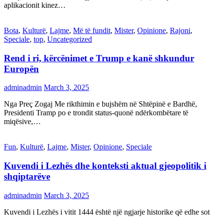
aplikacionit kinez…
Bota
,
Kulturë
,
Lajme
,
Më të fundit
,
Mister
,
Opinione
,
Rajoni
,
Speciale
,
top
,
Uncategorized
Rend i ri, kërcënimet e Trump e kanë shkundur
Europën
adminadmin
March 3, 2025
Nga Preç Zogaj Me rikthimin e bujshëm në Shtëpinë e Bardhë,
Presidenti Tramp po e trondit status-quonë ndërkombëtare të
miqësive,…
Fun
,
Kulturë
,
Lajme
,
Mister
,
Opinione
,
Speciale
Kuvendi i Lezhës dhe konteksti aktual gjeopolitik i
shqiptarëve
adminadmin
March 3, 2025
Kuvendi i Lezhës i vitit 1444 është një ngjarje historike që edhe sot