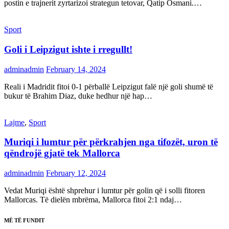
postin e trajnerit zyrtarizoi strategun tetovar, Qatip Osmani.…
Sport
Goli i Leipzigut ishte i rregullt!
adminadmin
February 14, 2024
Reali i Madridit fitoi 0-1 përballë Leipzigut falë një goli shumë të
bukur të Brahim Diaz, duke hedhur një hap…
Lajme
,
Sport
Muriqi i lumtur për përkrahjen nga tifozët, uron të
qëndrojë gjatë tek Mallorca
adminadmin
February 12, 2024
Vedat Muriqi është shprehur i lumtur për golin që i solli fitoren
Mallorcas. Të dielën mbrëma, Mallorca fitoi 2:1 ndaj…
MË TË FUNDIT