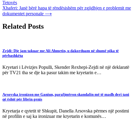
Tetovës
navigation
Xhaferi: Janë bërë hapa të rëndësishëm për zgjidhjen e problemit me
dokumentet personale
⟶
Related Posts
Zejdi: Dje jam takuar me Ali Ahmetin, u dakorduam në shumë pika të
përbashkëta
Kryetari i Lëvizjes Populli, Skender Rexhepi-Zejdi në një deklaratë
për TV21 tha se dje ka pasur takim me kryetarin e…
Arsovska ironizon me Ganiun, paraljmëron skandalin më të madh deri tani
që është për librin genis
Kryetarja e qytetit të Shkupit, Danella Arsovska përmes një postimi
në profilin e saj ka ironizuar me kryetarin e komunës…