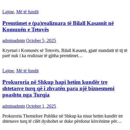
Lajme
,
Më të fundit
Premtimet e (pa)realizuara të Bilall Kasamit në
Komunën e Tetovës
adminadmin
October 5, 2025
Kryetari i Komunës së Tetovës, Bilall Kasami, gjatë mandatit të tij të
parë nuk i ka realizuar të gjitha premtimet…
Lajme
,
Më të fundit
Prokuroria në Shkup hapi hetim kundër tre
shtetasve turq që i zhvatën para një biznesmeni
poashtu nga Turqia
adminadmin
October 1, 2025
Prokuroria Themelore Publike në Shkup ka nisur hetim kundër tre
shtetasve turq të cilët dyshohet se duke përdorur kërcënime për…