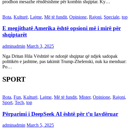
prodhon mesazhe rëndësishme për kombin shqiptar. Ky…
Bota
,
Kulturë
,
Lajme
,
Më të fundit
,
Opinione
,
Rajoni
,
Speciale
,
top
E megjithatë Amerika është opsioni më i mirë për
shqiptarët
adminadmin
March 3, 2025
Nga Dritan Hila Vështirë se ndonjë shqiptar që ndjek sadopak
politikën e jashtme, pas takimit Trump-Zhelenski, nuk ka menduar:
Po…
SPORT
Bota
,
Fun
,
Kulturë
,
Lajme
,
Më të fundit
,
Mister
,
Opinione
,
Rajoni
,
Sport
,
Tech
,
top
Përparimi i DeepSeek AI është për t’u lavdëruar
adminadmin
March 5, 2025