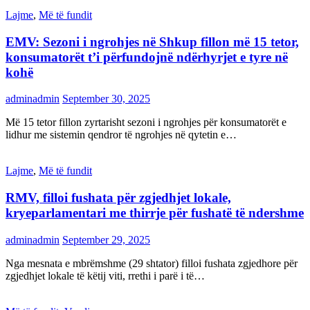
Lajme
,
Më të fundit
EMV: Sezoni i ngrohjes në Shkup fillon më 15 tetor,
konsumatorët t’i përfundojnë ndërhyrjet e tyre në
kohë
adminadmin
September 30, 2025
Më 15 tetor fillon zyrtarisht sezoni i ngrohjes për konsumatorët e
lidhur me sistemin qendror të ngrohjes në qytetin e…
Lajme
,
Më të fundit
RMV, filloi fushata për zgjedhjet lokale,
kryeparlamentari me thirrje për fushatë të ndershme
adminadmin
September 29, 2025
Nga mesnata e mbrëmshme (29 shtator) filloi fushata zgjedhore për
zgjedhjet lokale të këtij viti, rrethi i parë i të…