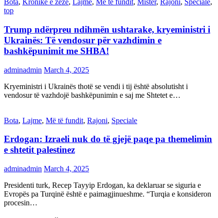
Bota
,
Kronikë e zezë
,
Lajme
,
Më të fundit
,
Mister
,
Rajoni
,
Speciale
,
top
Trump ndërpreu ndihmën ushtarake, kryeministri i
Ukrainës: Të vendosur për vazhdimin e
bashkëpunimit me SHBA!
adminadmin
March 4, 2025
Kryeministri i Ukrainës thotë se vendi i tij është absolutisht i
vendosur të vazhdojë bashkëpunimin e saj me Shtetet e…
Bota
,
Lajme
,
Më të fundit
,
Rajoni
,
Speciale
Erdogan: Izraeli nuk do të gjejë paqe pa themelimin
e shtetit palestinez
adminadmin
March 4, 2025
Presidenti turk, Recep Tayyip Erdogan, ka deklaruar se siguria e
Evropës pa Turqinë është e paimagjinueshme. “Turqia e konsideron
procesin…