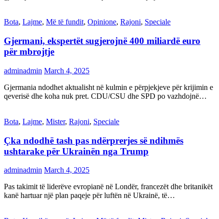
Bota
,
Lajme
,
Më të fundit
,
Opinione
,
Rajoni
,
Speciale
Gjermani, ekspertët sugjerojnë 400 miliardë euro
për mbrojtje
adminadmin
March 4, 2025
Gjermania ndodhet aktualisht në kulmin e përpjekjeve për krijimin e
qeverisë dhe koha nuk pret. CDU/CSU dhe SPD po vazhdojnë…
Bota
,
Lajme
,
Mister
,
Rajoni
,
Speciale
Çka ndodhë tash pas ndërprerjes së ndihmës
ushtarake për Ukrainën nga Trump
adminadmin
March 4, 2025
Pas takimit të liderëve evropianë në Londër, francezët dhe britanikët
kanë hartuar një plan paqeje për luftën në Ukrainë, të…