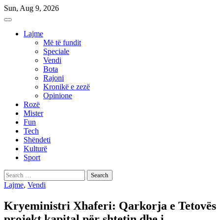
Skip
Sun, Aug 9, 2026
to
content
Lajme
Më të fundit
Speciale
Vendi
Bota
Rajoni
Kronikë e zezë
Opinione
Rozë
Mister
Fun
Tech
Shëndeti
Kulturë
Sport
Search
for:
Lajme
,
Vendi
Kryeministri Xhaferi: Qarkorja e Tetovës
projekt kapital për shtetin dhe i