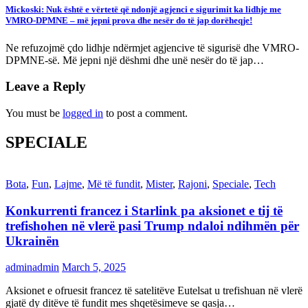
Mickoski: Nuk është e vërtetë që ndonjë agjenci e sigurimit ka lidhje me
VMRO-DPMNE – më jepni prova dhe nesër do të jap dorëheqje!
Ne refuzojmë çdo lidhje ndërmjet agjencive të sigurisë dhe VMRO-
DPMNE-së. Më jepni një dëshmi dhe unë nesër do të jap…
Leave a Reply
You must be
logged in
to post a comment.
SPECIALE
Bota
,
Fun
,
Lajme
,
Më të fundit
,
Mister
,
Rajoni
,
Speciale
,
Tech
Konkurrenti francez i Starlink pa aksionet e tij të
trefishohen në vlerë pasi Trump ndaloi ndihmën për
Ukrainën
adminadmin
March 5, 2025
Aksionet e ofruesit francez të satelitëve Eutelsat u trefishuan në vlerë
gjatë dy ditëve të fundit mes shqetësimeve se qasja…