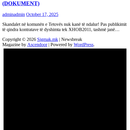
(DOKUMENT)
adminadmin
October 17, 2025
Skandalet në komunën e Tetovës nuk kanë të ndalur! Pas publikimit
të qindra kontratave të dyshimta tek XHOB2011, tashmë janë…
Copyright © 2026
Sigmak.mk
| Newsbreak
Magazine by
Ascendoor
| Powered by
WordPress
.