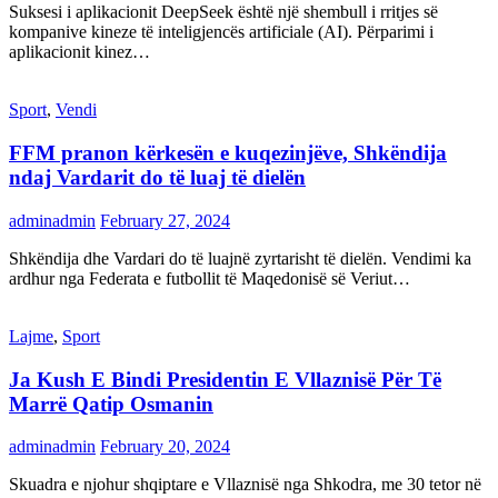
Suksesi i aplikacionit DeepSeek është një shembull i rritjes së
kompanive kineze të inteligjencës artificiale (AI). Përparimi i
aplikacionit kinez…
Sport
,
Vendi
FFM pranon kërkesën e kuqezinjëve, Shkëndija
ndaj Vardarit do të luaj të dielën
adminadmin
February 27, 2024
Shkëndija dhe Vardari do të luajnë zyrtarisht të dielën. Vendimi ka
ardhur nga Federata e futbollit të Maqedonisë së Veriut…
Lajme
,
Sport
Ja Kush E Bindi Presidentin E Vllaznisë Për Të
Marrë Qatip Osmanin
adminadmin
February 20, 2024
Skuadra e njohur shqiptare e Vllaznisë nga Shkodra, me 30 tetor në