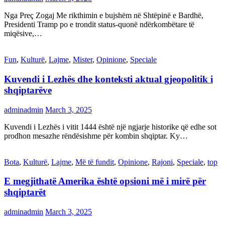
Nga Preç Zogaj Me rikthimin e bujshëm në Shtëpinë e Bardhë,
Presidenti Tramp po e trondit status-quonë ndërkombëtare të
miqësive,…
Fun
,
Kulturë
,
Lajme
,
Mister
,
Opinione
,
Speciale
Kuvendi i Lezhës dhe konteksti aktual gjeopolitik i
shqiptarëve
adminadmin
March 3, 2025
Kuvendi i Lezhës i vitit 1444 është një ngjarje historike që edhe sot
prodhon mesazhe rëndësishme për kombin shqiptar. Ky…
Bota
,
Kulturë
,
Lajme
,
Më të fundit
,
Opinione
,
Rajoni
,
Speciale
,
top
E megjithatë Amerika është opsioni më i mirë për
shqiptarët
adminadmin
March 3, 2025