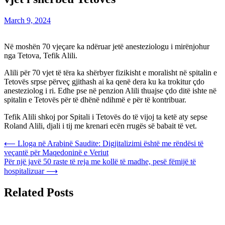
March 9, 2024
Në moshën 70 vjeçare ka ndëruar jetë anesteziologu i mirënjohur
nga Tetova, Tefik Alili.
Alili për 70 vjet të tëra ka shërbyer fizikisht e moralisht në spitalin e
Tetovës srpse përveç gjithash ai ka qenë dera ku ka trokitur çdo
anesteziolog i ri. Edhe pse në penzion Alili thuajse çdo ditë ishte në
spitalin e Tetovës për të dhënë ndihmë e për të kontribuar.
Tefik Alili shkoj por Spitali i Tetovës do të vijoj ta ketë aty sepse
Roland Alili, djali i tij me krenari ecën rrugës së babait të vet.
Post
⟵
Lloga në Arabinë Saudite: Digjitalizimi është me rëndësi të
veçantë për Maqedoninë e Veriut
navigation
Për një javë 50 raste të reja me kollë të madhe, pesë fëmijë të
hospitalizuar
⟶
Related Posts