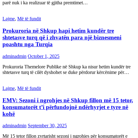
parë nuk i ka realizuar të gjitha premtimet…
Lajme
,
Më të fundit
Prokuroria në Shkup hapi hetim kundër tre
shtetasve turq që i zhvatën para një biznesmeni
poashtu nga Turqia
adminadmin
October 1, 2025
Prokuroria Themelore Publike në Shkup ka nisur hetim kundër tre
shtetasve turq të cilët dyshohet se duke përdorur kërcënime për…
Lajme
,
Më të fundit
EMV: Sezoni i ngrohjes në Shkup fillon më 15 tetor,
konsumatorët t’i përfundojnë ndërhyrjet e tyre në
kohë
adminadmin
September 30, 2025
Më 15 tetor fillon zyrtarisht sezoni i ngrohjes për konsumatorët e