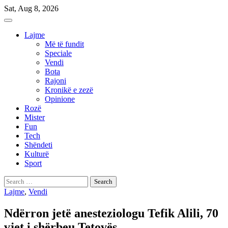
Skip
Sat, Aug 8, 2026
to
content
Lajme
Më të fundit
Speciale
Vendi
Bota
Rajoni
Kronikë e zezë
Opinione
Rozë
Mister
Fun
Tech
Shëndeti
Kulturë
Sport
Search
for:
Lajme
,
Vendi
Ndërron jetë anesteziologu Tefik Alili, 70
vjet i shërbeu Tetovës