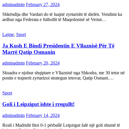
adminadmin
February 27, 2024
Shkëndija dhe Vardari do të luajnë zyrtarisht të dielën. Vendimi ka
ardhur nga Federata e futbollit të Maqedonisë së Veriut…
Lajme
,
Sport
Ja Kush E Bindi Presidentin E Vllaznisë Për Të
Marrë Qatip Osmanin
adminadmin
February 20, 2024
Skuadra e njohur shqiptare e Vllaznisë nga Shkodra, me 30 tetor në
postin e trajnerit zyrtarizoi strategun tetovar, Qatip Osmani.…
Sport
Goli i Leipzigut ishte i rregullt!
adminadmin
February 14, 2024
Reali i Madridit fitoi 0-1 përballë Leipzigut falë një goli shumë të