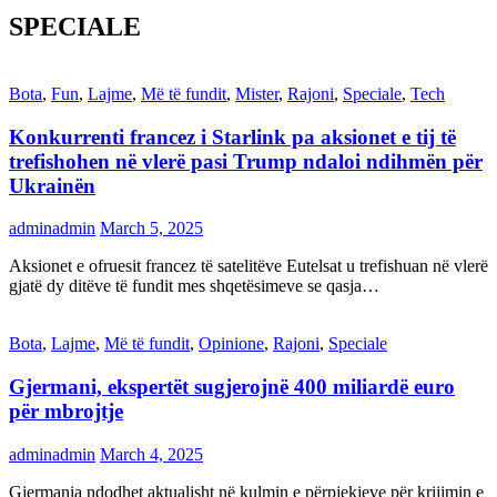
SPECIALE
Bota
,
Fun
,
Lajme
,
Më të fundit
,
Mister
,
Rajoni
,
Speciale
,
Tech
Konkurrenti francez i Starlink pa aksionet e tij të
trefishohen në vlerë pasi Trump ndaloi ndihmën për
Ukrainën
adminadmin
March 5, 2025
Aksionet e ofruesit francez të satelitëve Eutelsat u trefishuan në vlerë
gjatë dy ditëve të fundit mes shqetësimeve se qasja…
Bota
,
Lajme
,
Më të fundit
,
Opinione
,
Rajoni
,
Speciale
Gjermani, ekspertët sugjerojnë 400 miliardë euro
për mbrojtje
adminadmin
March 4, 2025
Gjermania ndodhet aktualisht në kulmin e përpjekjeve për krijimin e