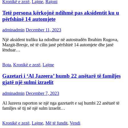
Kronikë e zezë
,
Lajme
,
Rajoni
Tetë persona kërkojnë ndihmë pas aksidentit ku u
përfshinë 14 automjete
adminadmin
December 11, 2023
Një aksident trafiku ka ndodhur në autostradën Ibrahim Rugova,
Mazgit-Bresje, në të cilin janë përfshirë 14 automjete dhe janë
lënduar…
Bota
,
Kronikë e zezë
,
Lajme
Gazetari i ‘Al Jazeera’ humb 22 anëtarë të familjes
gjatë një sulmi izraelit
adminadmin
December 7, 2023
Al Jazeera raporton se një nga gazetarët e saj humbi 22 anëtarë të
familjes së tij në një sulm izraelit…
Kronikë e zezë
,
Lajme
,
Më të fundit
,
Vendi