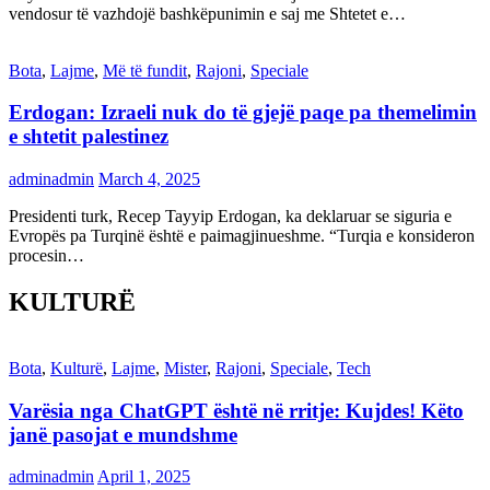
vendosur të vazhdojë bashkëpunimin e saj me Shtetet e…
Bota
,
Lajme
,
Më të fundit
,
Rajoni
,
Speciale
Erdogan: Izraeli nuk do të gjejë paqe pa themelimin
e shtetit palestinez
adminadmin
March 4, 2025
Presidenti turk, Recep Tayyip Erdogan, ka deklaruar se siguria e
Evropës pa Turqinë është e paimagjinueshme. “Turqia e konsideron
procesin…
KULTURË
Bota
,
Kulturë
,
Lajme
,
Mister
,
Rajoni
,
Speciale
,
Tech
Varësia nga ChatGPT është në rritje: Kujdes! Këto
janë pasojat e mundshme
adminadmin
April 1, 2025