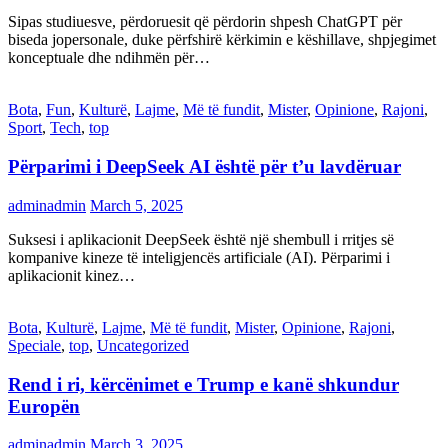
Sipas studiuesve, përdoruesit që përdorin shpesh ChatGPT për
biseda jopersonale, duke përfshirë kërkimin e këshillave, shpjegimet
konceptuale dhe ndihmën për…
Bota
,
Fun
,
Kulturë
,
Lajme
,
Më të fundit
,
Mister
,
Opinione
,
Rajoni
,
Sport
,
Tech
,
top
Përparimi i DeepSeek AI është për t’u lavdëruar
adminadmin
March 5, 2025
Suksesi i aplikacionit DeepSeek është një shembull i rritjes së
kompanive kineze të inteligjencës artificiale (AI). Përparimi i
aplikacionit kinez…
Bota
,
Kulturë
,
Lajme
,
Më të fundit
,
Mister
,
Opinione
,
Rajoni
,
Speciale
,
top
,
Uncategorized
Rend i ri, kërcënimet e Trump e kanë shkundur
Europën
adminadmin
March 3, 2025