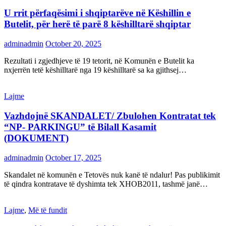
U rrit përfaqësimi i shqiptarëve në Këshillin e
Butelit, për herë të parë 8 këshilltarë shqiptar
adminadmin
October 20, 2025
Rezultati i zgjedhjeve të 19 tetorit, në Komunën e Butelit ka
nxjerrën tetë këshilltarë nga 19 këshilltarë sa ka gjithsej…
Lajme
Vazhdojnë SKANDALET/ Zbulohen Kontratat tek
“NP- PARKINGU” të Bilall Kasamit
(DOKUMENT)
adminadmin
October 17, 2025
Skandalet në komunën e Tetovës nuk kanë të ndalur! Pas publikimit
të qindra kontratave të dyshimta tek XHOB2011, tashmë janë…
Lajme
,
Më të fundit