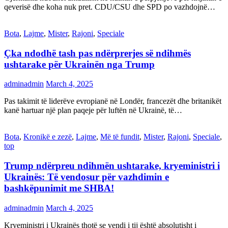
qeverisë dhe koha nuk pret. CDU/CSU dhe SPD po vazhdojnë…
Bota
,
Lajme
,
Mister
,
Rajoni
,
Speciale
Çka ndodhë tash pas ndërprerjes së ndihmës
ushtarake për Ukrainën nga Trump
adminadmin
March 4, 2025
Pas takimit të liderëve evropianë në Londër, francezët dhe britanikët
kanë hartuar një plan paqeje për luftën në Ukrainë, të…
Bota
,
Kronikë e zezë
,
Lajme
,
Më të fundit
,
Mister
,
Rajoni
,
Speciale
,
top
Trump ndërpreu ndihmën ushtarake, kryeministri i
Ukrainës: Të vendosur për vazhdimin e
bashkëpunimit me SHBA!
adminadmin
March 4, 2025
Kryeministri i Ukrainës thotë se vendi i tij është absolutisht i