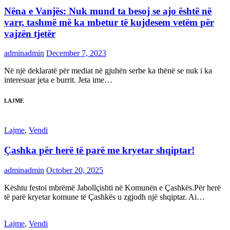
Nëna e Vanjës: Nuk mund ta besoj se ajo është në
varr, tashmë më ka mbetur të kujdesem vetëm për
vajzën tjetër
adminadmin
December 7, 2023
Në një deklaratë për mediat në gjuhën serbe ka thënë se nuk i ka
interesuar jeta e burrit. Jeta ime…
LAJME
Lajme
,
Vendi
Çashka për herë të parë me kryetar shqiptar!
adminadmin
October 20, 2025
Kështu festoi mbrëmë Jabollçishti në Komunën e Çashkës.Për herë
të parë kryetar komune të Çashkës u zgjodh një shqiptar. Ai…
Lajme
,
Vendi