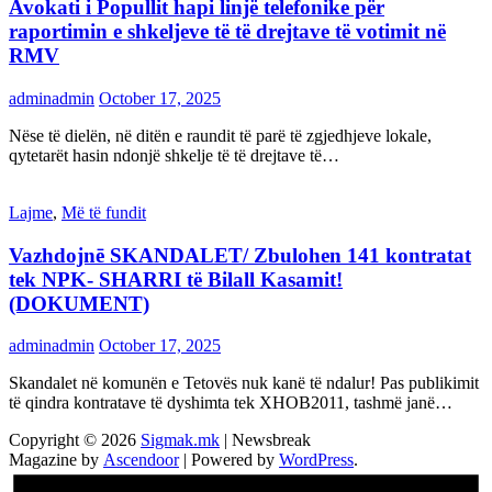
Avokati i Popullit hapi linjë telefonike për
raportimin e shkeljeve të të drejtave të votimit në
RMV
adminadmin
October 17, 2025
Nëse të dielën, në ditën e raundit të parë të zgjedhjeve lokale,
qytetarët hasin ndonjë shkelje të të drejtave të…
Lajme
,
Më të fundit
Vazhdojnē SKANDALET/ Zbulohen 141 kontratat
tek NPK- SHARRI të Bilall Kasamit!
(DOKUMENT)
adminadmin
October 17, 2025
Skandalet në komunën e Tetovës nuk kanë të ndalur! Pas publikimit
të qindra kontratave të dyshimta tek XHOB2011, tashmë janë…
Copyright © 2026
Sigmak.mk
| Newsbreak
Magazine by
Ascendoor
| Powered by
WordPress
.