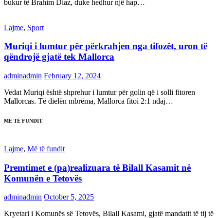
bukur të Brahim Diaz, duke hedhur një hap…
Lajme
,
Sport
Muriqi i lumtur për përkrahjen nga tifozët, uron të
qëndrojë gjatë tek Mallorca
adminadmin
February 12, 2024
Vedat Muriqi është shprehur i lumtur për golin që i solli fitoren
Mallorcas. Të dielën mbrëma, Mallorca fitoi 2:1 ndaj…
MË TË FUNDIT
Lajme
,
Më të fundit
Premtimet e (pa)realizuara të Bilall Kasamit në
Komunën e Tetovës
adminadmin
October 5, 2025
Kryetari i Komunës së Tetovës, Bilall Kasami, gjatë mandatit të tij të