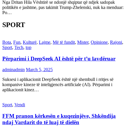
Nga Dritan Hila Vështirë se ndonjë shqiptar që ndjek sadopak
politikën e jashtme, pas takimit Trump-Zhelenski, nuk ka menduar:
Po…
SPORT
Bota
,
Fun
,
Kulturë
,
Lajme
,
Më të fundit
,
Mister
,
Opinione
,
Rajoni
,
Sport
,
Tech
,
top
Përparimi i DeepSeek AI është për t’u lavdëruar
adminadmin
March 5, 2025
Suksesi i aplikacionit DeepSeek është një shembull i rritjes së
kompanive kineze të inteligjencës artificiale (AI). Përparimi i
aplikacionit kinez…
Sport
,
Vendi
FFM pranon kërkesën e kuqezinjëve, Shkëndija
ndaj Vardarit do të luaj të dielën