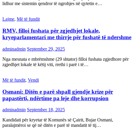
lidhur me sistemin qendror të ngrohjes në qytetin e…
Lajme
,
Më të fundit
RMV, filloi fushata për zgjedhjet lokale,
kryeparlamentari me thirrje për fushatë të ndershme
adminadmin
September 29, 2025
Nga mesnata e mbrëmshme (29 shtator) filloi fushata zgjedhore për
zgjedhjet lokale të këtij viti, rrethi i parë i të…
Më të fundit
,
Vendi
Osmani: Ditën e parë shpall gjendje krize për
papastërti, ndërtime pa leje dhe korrupsion
adminadmin
September 18, 2025
Kandidati për kryetar të Komunës së Çairit, Bujar Osmani,
paralajmëroi se që në ditën e parë të mandatit të tij…