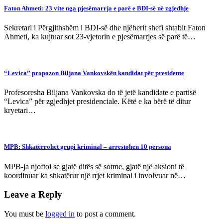
Faton Ahmeti: 23 vite nga pjesëmarrja e parë e BDI-së në zgjedhje
Sekretari i Përgjithshëm i BDI-së dhe njëherit shefi shtabit Faton
Ahmeti, ka kujtuar sot 23-vjetorin e pjesëmarrjes së parë të…
“Levica” propozon Biljana Vankovskën kandidat për presidente
Profesoresha Biljana Vankovska do të jetë kandidate e partisë
“Levica” për zgjedhjet presidenciale. Këtë e ka bërë të ditur
kryetari…
MPB: Shkatërrohet grupi kriminal – arrestohen 10 persona
MPB-ja njoftoi se gjatë ditës së sotme, gjatë një aksioni të
koordinuar ka shkatërur një rrjet kriminal i involvuar në…
Leave a Reply
You must be
logged in
to post a comment.