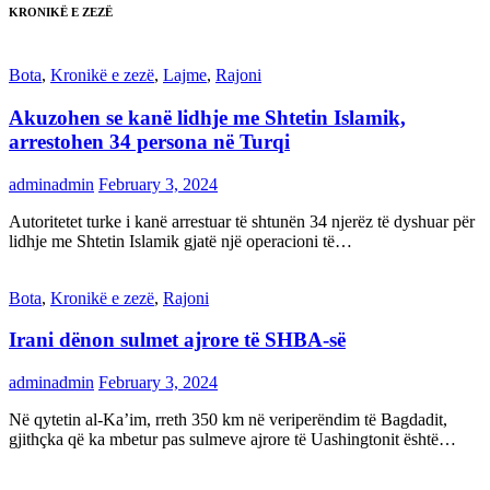
KRONIKË E ZEZË
Bota
,
Kronikë e zezë
,
Lajme
,
Rajoni
Akuzohen se kanë lidhje me Shtetin Islamik,
arrestohen 34 persona në Turqi
adminadmin
February 3, 2024
Autoritetet turke i kanë arrestuar të shtunën 34 njerëz të dyshuar për
lidhje me Shtetin Islamik gjatë një operacioni të…
Bota
,
Kronikë e zezë
,
Rajoni
Irani dënon sulmet ajrore të SHBA-së
adminadmin
February 3, 2024
Në qytetin al-Ka’im, rreth 350 km në veriperëndim të Bagdadit,
gjithçka që ka mbetur pas sulmeve ajrore të Uashingtonit është…