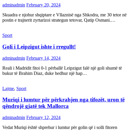
adminadmin
February 20, 2024
Skuadra e njohur shqiptare e Vllaznisë nga Shkodra, me 30 tetor në
postin e trajnerit zyrtarizoi strategun tetovar, Qatip Osmani.…
Sport
Goli i Leipzigut ishte i rregullt!
adminadmin
February 14, 2024
Reali i Madridit fitoi 0-1 përballë Leipzigut falë një goli shumë të
bukur të Brahim Diaz, duke hedhur një hap…
Lajme
,
Sport
Muriqi i lumtur për përkrahjen nga tifozët, uron të
qëndrojë gjatë tek Mallorca
adminadmin
February 12, 2024
Vedat Muriqi është shprehur i lumtur për golin që i solli fitoren