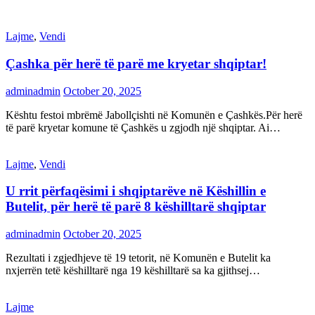
Lajme
,
Vendi
Çashka për herë të parë me kryetar shqiptar!
adminadmin
October 20, 2025
Kështu festoi mbrëmë Jabollçishti në Komunën e Çashkës.Për herë
të parë kryetar komune të Çashkës u zgjodh një shqiptar. Ai…
Lajme
,
Vendi
U rrit përfaqësimi i shqiptarëve në Këshillin e
Butelit, për herë të parë 8 këshilltarë shqiptar
adminadmin
October 20, 2025
Rezultati i zgjedhjeve të 19 tetorit, në Komunën e Butelit ka
nxjerrën tetë këshilltarë nga 19 këshilltarë sa ka gjithsej…
Lajme