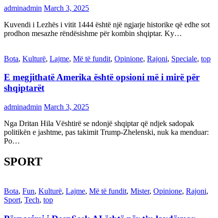
adminadmin
March 3, 2025
Kuvendi i Lezhës i vitit 1444 është një ngjarje historike që edhe sot
prodhon mesazhe rëndësishme për kombin shqiptar. Ky…
Bota
,
Kulturë
,
Lajme
,
Më të fundit
,
Opinione
,
Rajoni
,
Speciale
,
top
E megjithatë Amerika është opsioni më i mirë për
shqiptarët
adminadmin
March 3, 2025
Nga Dritan Hila Vështirë se ndonjë shqiptar që ndjek sadopak
politikën e jashtme, pas takimit Trump-Zhelenski, nuk ka menduar:
Po…
SPORT
Bota
,
Fun
,
Kulturë
,
Lajme
,
Më të fundit
,
Mister
,
Opinione
,
Rajoni
,
Sport
,
Tech
,
top