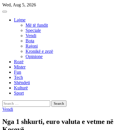
Skip
Wed, Aug 5, 2026
to
content
Lajme
Më të fundit
Speciale
Vendi
Bota
Rajoni
Kronikë e zezë
Opinione
Rozë
Mister
Fun
Tech
Shëndeti
Kulturë
Sport
Search
for:
Vendi
Nga 1 shkurti, euro valuta e vetme në
Kosovë