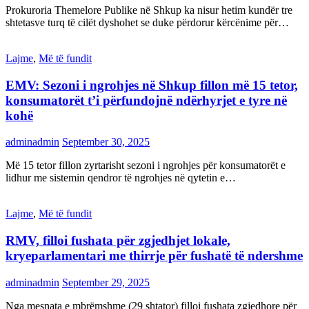
Prokuroria Themelore Publike në Shkup ka nisur hetim kundër tre
shtetasve turq të cilët dyshohet se duke përdorur kërcënime për…
Lajme
,
Më të fundit
EMV: Sezoni i ngrohjes në Shkup fillon më 15 tetor,
konsumatorët t’i përfundojnë ndërhyrjet e tyre në
kohë
adminadmin
September 30, 2025
Më 15 tetor fillon zyrtarisht sezoni i ngrohjes për konsumatorët e
lidhur me sistemin qendror të ngrohjes në qytetin e…
Lajme
,
Më të fundit
RMV, filloi fushata për zgjedhjet lokale,
kryeparlamentari me thirrje për fushatë të ndershme
adminadmin
September 29, 2025
Nga mesnata e mbrëmshme (29 shtator) filloi fushata zgjedhore për