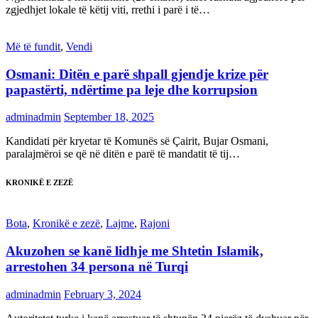
zgjedhjet lokale të këtij viti, rrethi i parë i të…
Më të fundit
,
Vendi
Osmani: Ditën e parë shpall gjendje krize për
papastërti, ndërtime pa leje dhe korrupsion
adminadmin
September 18, 2025
Kandidati për kryetar të Komunës së Çairit, Bujar Osmani,
paralajmëroi se që në ditën e parë të mandatit të tij…
KRONIKË E ZEZË
Bota
,
Kronikë e zezë
,
Lajme
,
Rajoni
Akuzohen se kanë lidhje me Shtetin Islamik,
arrestohen 34 persona në Turqi
adminadmin
February 3, 2024