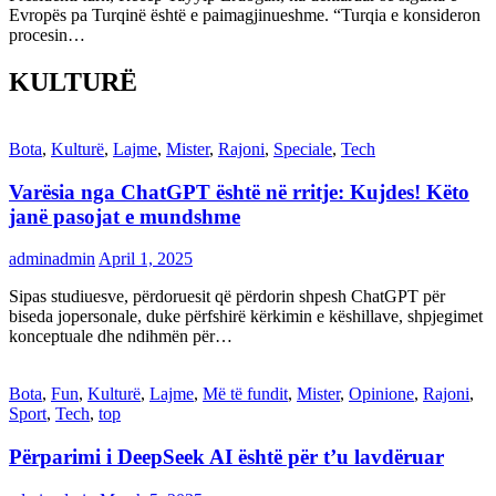
Evropës pa Turqinë është e paimagjinueshme. “Turqia e konsideron
procesin…
KULTURË
Bota
,
Kulturë
,
Lajme
,
Mister
,
Rajoni
,
Speciale
,
Tech
Varësia nga ChatGPT është në rritje: Kujdes! Këto
janë pasojat e mundshme
adminadmin
April 1, 2025
Sipas studiuesve, përdoruesit që përdorin shpesh ChatGPT për
biseda jopersonale, duke përfshirë kërkimin e këshillave, shpjegimet
konceptuale dhe ndihmën për…
Bota
,
Fun
,
Kulturë
,
Lajme
,
Më të fundit
,
Mister
,
Opinione
,
Rajoni
,
Sport
,
Tech
,
top
Përparimi i DeepSeek AI është për t’u lavdëruar