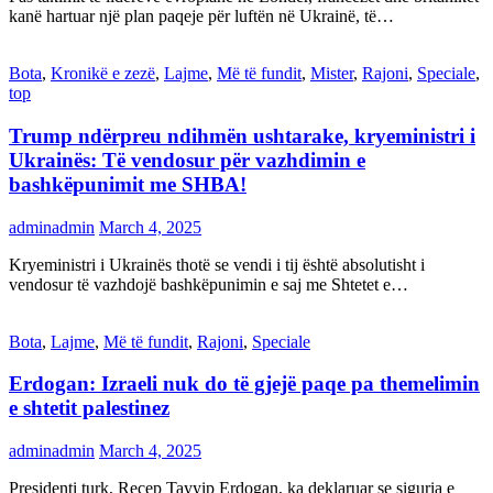
kanë hartuar një plan paqeje për luftën në Ukrainë, të…
Bota
,
Kronikë e zezë
,
Lajme
,
Më të fundit
,
Mister
,
Rajoni
,
Speciale
,
top
Trump ndërpreu ndihmën ushtarake, kryeministri i
Ukrainës: Të vendosur për vazhdimin e
bashkëpunimit me SHBA!
adminadmin
March 4, 2025
Kryeministri i Ukrainës thotë se vendi i tij është absolutisht i
vendosur të vazhdojë bashkëpunimin e saj me Shtetet e…
Bota
,
Lajme
,
Më të fundit
,
Rajoni
,
Speciale
Erdogan: Izraeli nuk do të gjejë paqe pa themelimin
e shtetit palestinez
adminadmin
March 4, 2025
Presidenti turk, Recep Tayyip Erdogan, ka deklaruar se siguria e