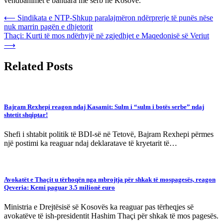
vendbanimet e banuara me serb në Kosovë.
Post
⟵
Sindikata e NTP-Shkup paralajmëron ndërprerje të punës nëse
nuk marrin pagën e dhjetorit
navigation
Thaçi: Kurti të mos ndërhyjë në zgjedhjet e Maqedonisë së Veriut
⟶
Related Posts
Bajram Rexhepi reagon ndaj Kasamit: Sulm i “sulm i botës serbe” ndaj
shtetit shqiptar!
Shefi i shtabit politik të BDI-së në Tetovë, Bajram Rexhepi përmes
një postimi ka reaguar ndaj deklaratave të kryetarit të…
Avokatët e Thaçit u tërhoqën nga mbrojtja për shkak të mospagesës, reagon
Qeveria: Kemi paguar 3.5 milionë euro
Ministria e Drejtësisë së Kosovës ka reaguar pas tërheqjes së
avokatëve të ish-presidentit Hashim Thaçi për shkak të mos pagesës.