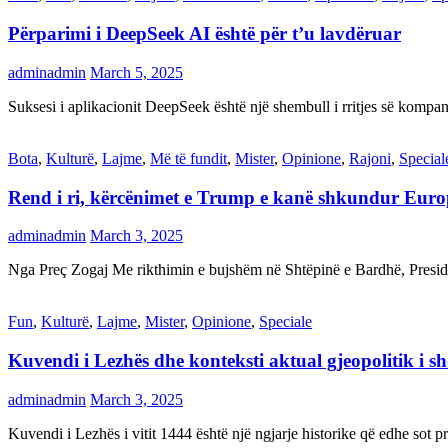
Përparimi i DeepSeek AI është për t’u lavdëruar
adminadmin
March 5, 2025
Suksesi i aplikacionit DeepSeek është një shembull i rritjes së kompani
Bota
,
Kulturë
,
Lajme
,
Më të fundit
,
Mister
,
Opinione
,
Rajoni
,
Special
Rend i ri, kërcënimet e Trump e kanë shkundur Eur
adminadmin
March 3, 2025
Nga Preç Zogaj Me rikthimin e bujshëm në Shtëpinë e Bardhë, Presid
Fun
,
Kulturë
,
Lajme
,
Mister
,
Opinione
,
Speciale
Kuvendi i Lezhës dhe konteksti aktual gjeopolitik i s
adminadmin
March 3, 2025
Kuvendi i Lezhës i vitit 1444 është një ngjarje historike që edhe s