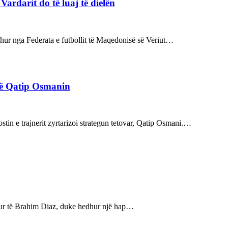
rdarit do të luaj të dielën
rdhur nga Federata e futbollit të Maqedonisë së Veriut…
rë Qatip Osmanin
tin e trajnerit zyrtarizoi strategun tetovar, Qatip Osmani.…
bukur të Brahim Diaz, duke hedhur një hap…