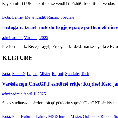
Kryeministri i Ukrainës thotë se vendi i tij është absolutisht i vendo
Bota
,
Lajme
,
Më të fundit
,
Rajoni
,
Speciale
Erdogan: Izraeli nuk do të gjejë paqe pa themelimin e 
adminadmin
March 4, 2025
Presidenti turk, Recep Tayyip Erdogan, ka deklaruar se siguria e Ev
KULTURË
Bota
,
Kulturë
,
Lajme
,
Mister
,
Rajoni
,
Speciale
,
Tech
Varësia nga ChatGPT është në rritje: Kujdes! Këto 
adminadmin
April 1, 2025
Sipas studiuesve, përdoruesit që përdorin shpesh ChatGPT për biseda
Bota
,
Fun
,
Kulturë
,
Lajme
,
Më të fundit
,
Mister
,
Opinione
,
Rajoni
,
Sp