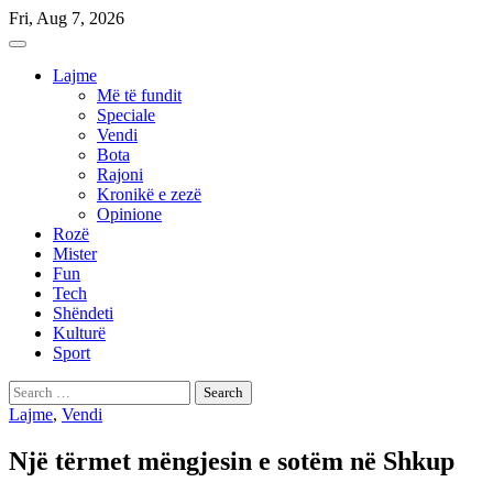
Skip
Fri, Aug 7, 2026
to
content
Lajme
Më të fundit
Speciale
Vendi
Bota
Rajoni
Kronikë e zezë
Opinione
Rozë
Mister
Fun
Tech
Shëndeti
Kulturë
Sport
Search
for:
Lajme
,
Vendi
Një tërmet mëngjesin e sotëm në Shkup