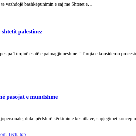
sur të vazhdojë bashkëpunimin e saj me Shtetet e…
shtetit palestinez
ropës pa Turqinë është e paimagjinueshme. “Turqia e konsideron proce
janë pasojat e mundshme
 jopersonale, duke përfshirë kërkimin e këshillave, shpjegimet konce
ort
,
Tech
,
top