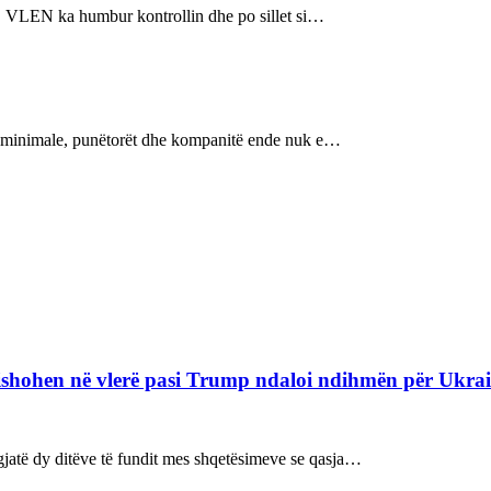
n, VLEN ka humbur kontrollin dhe po sillet si…
re minimale, punëtorët dhe kompanitë ende nuk e…
refishohen në vlerë pasi Trump ndaloi ndihmën për Ukra
ë gjatë dy ditëve të fundit mes shqetësimeve se qasja…