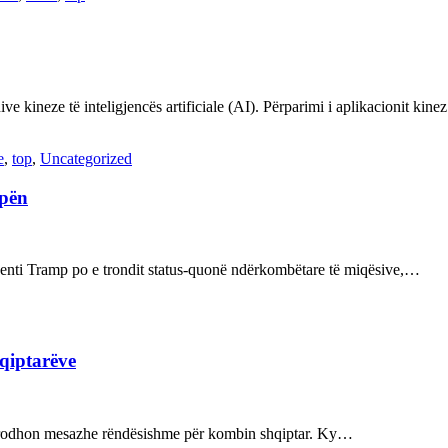
ve kineze të inteligjencës artificiale (AI). Përparimi i aplikacionit kin
e
,
top
,
Uncategorized
opën
enti Tramp po e trondit status-quonë ndërkombëtare të miqësive,…
hqiptarëve
ot prodhon mesazhe rëndësishme për kombin shqiptar. Ky…