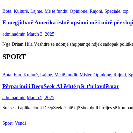
Bota
,
Kulturë
,
Lajme
,
Më të fundit
,
Opinione
,
Rajoni
,
Speciale
,
top
E megjithatë Amerika është opsioni më i mirë për shq
adminadmin
March 3, 2025
Nga Dritan Hila Vështirë se ndonjë shqiptar që ndjek sadopak politi
SPORT
Bota
,
Fun
,
Kulturë
,
Lajme
,
Më të fundit
,
Mister
,
Opinione
,
Rajoni
,
Sp
Përparimi i DeepSeek AI është për t’u lavdëruar
adminadmin
March 5, 2025
Suksesi i aplikacionit DeepSeek është një shembull i rritjes së kompani
Sport
,
Vendi