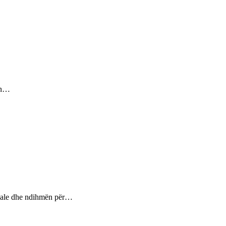
sin…
ptuale dhe ndihmën për…