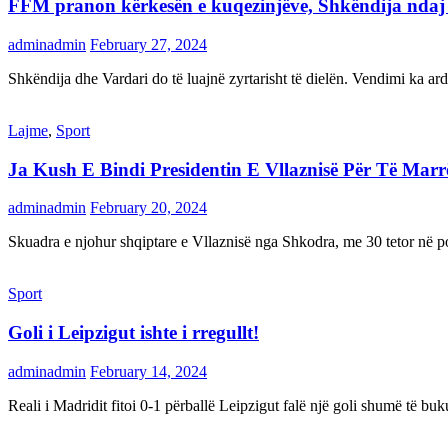
FFM pranon kërkesën e kuqezinjëve, Shkëndija ndaj Va
adminadmin
February 27, 2024
Shkëndija dhe Vardari do të luajnë zyrtarisht të dielën. Vendimi ka a
Lajme
,
Sport
Ja Kush E Bindi Presidentin E Vllaznisë Për Të Mar
adminadmin
February 20, 2024
Skuadra e njohur shqiptare e Vllaznisë nga Shkodra, me 30 tetor në pos
Sport
Goli i Leipzigut ishte i rregullt!
adminadmin
February 14, 2024
Reali i Madridit fitoi 0-1 përballë Leipzigut falë një goli shumë të 