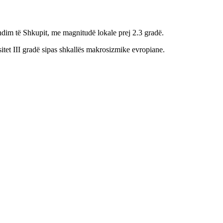
ëndim të Shkupit, me magnitudë lokale prej 2.3 gradë.
itet III gradë sipas shkallës makrosizmike evropiane.