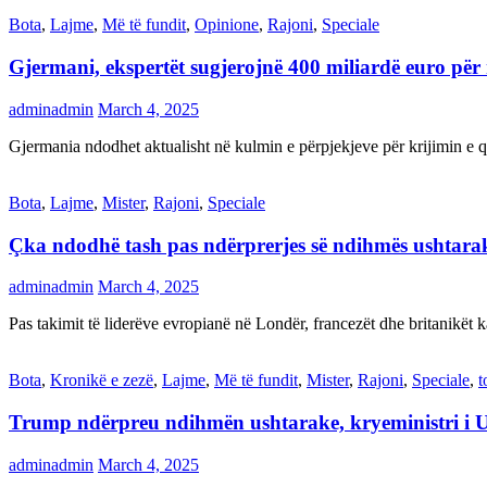
Bota
,
Lajme
,
Më të fundit
,
Opinione
,
Rajoni
,
Speciale
Gjermani, ekspertët sugjerojnë 400 miliardë euro për
adminadmin
March 4, 2025
Gjermania ndodhet aktualisht në kulmin e përpjekjeve për krijimi
Bota
,
Lajme
,
Mister
,
Rajoni
,
Speciale
Çka ndodhë tash pas ndërprerjes së ndihmës ushtar
adminadmin
March 4, 2025
Pas takimit të liderëve evropianë në Londër, francezët dhe britanikët 
Bota
,
Kronikë e zezë
,
Lajme
,
Më të fundit
,
Mister
,
Rajoni
,
Speciale
,
t
Trump ndërpreu ndihmën ushtarake, kryeministri i 
adminadmin
March 4, 2025