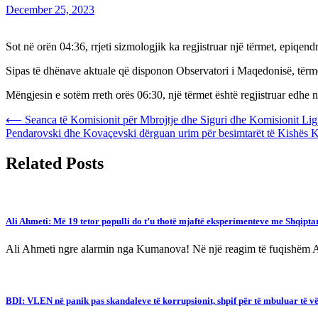
December 25, 2023
Sot në orën 04:36, rrjeti sizmologjik ka regjistruar një tërmet, epiqe
Sipas të dhënave aktuale që disponon Observatori i Maqedonisë, tërmeti
Mëngjesin e sotëm rreth orës 06:30, një tërmet është regjistruar edhe n
Post
⟵
Seanca të Komisionit për Mbrojtje dhe Siguri dhe Komisionit Lig
Pendarovski dhe Kovaçevski dërguan urim për besimtarët të Kishës K
navigation
Related Posts
Ali Ahmeti: Më 19 tetor populli do t’u thotë mjaftë eksperimenteve me Shqipta
Ali Ahmeti ngre alarmin nga Kumanova! Në një reagim të fuqishëm Al
BDI: VLEN në panik pas skandaleve të korrupsionit, shpif për të mbuluar të vë