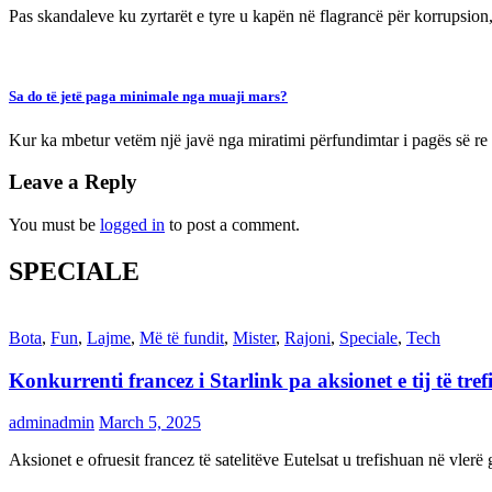
Pas skandaleve ku zyrtarët e tyre u kapën në flagrancë për korrupsio
Sa do të jetë paga minimale nga muaji mars?
Kur ka mbetur vetëm një javë nga miratimi përfundimtar i pagës së 
Leave a Reply
You must be
logged in
to post a comment.
SPECIALE
Bota
,
Fun
,
Lajme
,
Më të fundit
,
Mister
,
Rajoni
,
Speciale
,
Tech
Konkurrenti francez i Starlink pa aksionet e tij të t
adminadmin
March 5, 2025
Aksionet e ofruesit francez të satelitëve Eutelsat u trefishuan në vler