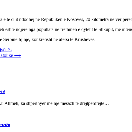
ndra e të cilit ndodhej në Republikën e Kosovës, 20 kilometra në veriper
 është ndjerë nga popullata në rrethinën e qytetit të Shkupit, me intens
ë Serbinë fqinje, konkretisht në afërsi të Krushevës.
jvënës
atolike
⟶
rët!
i Ahmeti, ka shpërthyer me një mesazh të drejtpërdrejtë…
rtetën