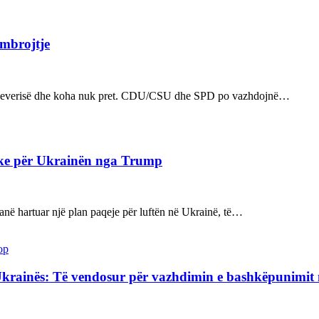
 mbrojtje
n e qeverisë dhe koha nuk pret. CDU/CSU dhe SPD po vazhdojnë…
ake për Ukrainën nga Trump
kanë hartuar një plan paqeje për luftën në Ukrainë, të…
op
Ukrainës: Të vendosur për vazhdimin e bashkëpunimi