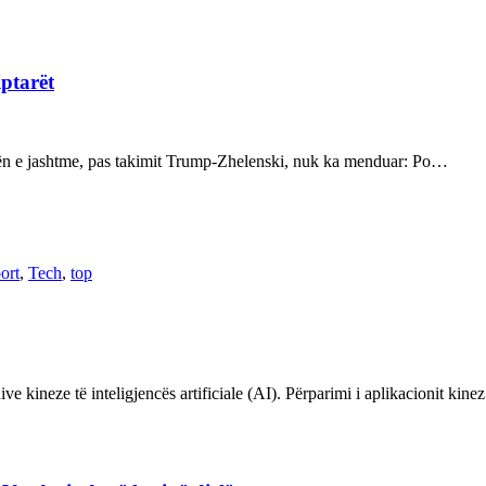
iptarët
kën e jashtme, pas takimit Trump-Zhelenski, nuk ka menduar: Po…
ort
,
Tech
,
top
ve kineze të inteligjencës artificiale (AI). Përparimi i aplikacionit kin