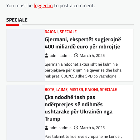
You must be
logged in
to post a comment.
kanë shkundur Europën
BOTA
,
LAJME
,
MISTER
,
RAJONI
,
SPECIALE
adminadmin
March 3, 2025
Çka ndodhë tash pas
SPECIALE
Nga Preç Zogaj Me rikthimin e bujshëm në
ndërprerjes së ndihmës
Shtëpinë e Bardhë, Presidenti Tramp po e
ushtarake për Ukrainën nga
trondit status-quonë ndërkombëtare të
Trump
miqësive,…
adminadmin
March 4, 2025
FUN
,
KULTURË
,
LAJME
,
MISTER
,
OPINIONE
,
Pas takimit të liderëve evropianë në Londër,
SPECIALE
francezët dhe britanikët kanë hartuar një
Kuvendi i Lezhës dhe konteksti
plan paqeje për luftën në Ukrainë, të…
aktual gjeopolitik i shqiptarëve
BOTA
,
KRONIKË E ZEZË
,
LAJME
,
adminadmin
March 3, 2025
MË TË FUNDIT
,
MISTER
,
RAJONI
,
SPECIALE
,
Kuvendi i Lezhës i vitit 1444 është një ngjarje
TOP
historike që edhe sot prodhon mesazhe
Trump ndërpreu ndihmën
rëndësishme për kombin shqiptar. Ky…
ushtarake, kryeministri i
Ukrainës: Të vendosur për
BOTA
,
KULTURË
,
LAJME
,
MË TË FUNDIT
,
vazhdimin e bashkëpunimit me
OPINIONE
,
RAJONI
,
SPECIALE
,
TOP
SHBA!
E megjithatë Amerika është