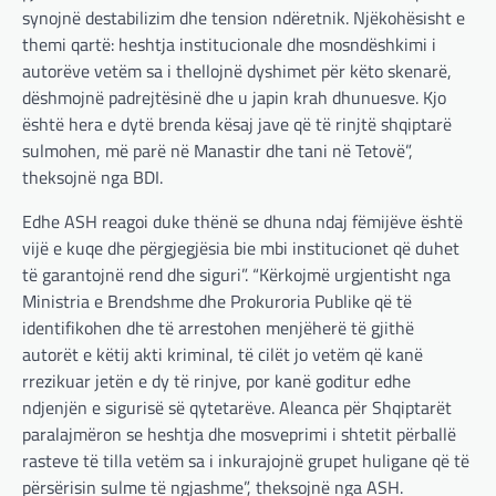
400 miliardë euro për mbrojtje
synojnë destabilizim dhe tension ndëretnik. Njëkohësisht e
themi qartë: heshtja institucionale dhe mosndëshkimi i
adminadmin
March 4, 2025
autorëve vetëm sa i thellojnë dyshimet për këto skenarë,
Gjermania ndodhet aktualisht në kulmin e
dëshmojnë padrejtësinë dhe u japin krah dhunuesve. Kjo
përpjekjeve për krijimin e qeverisë dhe koha
nuk pret. CDU/CSU dhe SPD po vazhdojnë…
është hera e dytë brenda kësaj jave që të rinjtë shqiptarë
sulmohen, më parë në Manastir dhe tani në Tetovë”,
BOTA
,
LAJME
,
MISTER
,
RAJONI
,
SPECIALE
theksojnë nga BDI.
Çka ndodhë tash pas
ndërprerjes së ndihmës
Edhe ASH reagoi duke thënë se dhuna ndaj fëmijëve është
ushtarake për Ukrainën nga
vijë e kuqe dhe përgjegjësia bie mbi institucionet që duhet
Trump
të garantojnë rend dhe siguri”. “Kërkojmë urgjentisht nga
Ministria e Brendshme dhe Prokuroria Publike që të
adminadmin
March 4, 2025
identifikohen dhe të arrestohen menjëherë të gjithë
Pas takimit të liderëve evropianë në Londër,
autorët e këtij akti kriminal, të cilët jo vetëm që kanë
francezët dhe britanikët kanë hartuar një
plan paqeje për luftën në Ukrainë, të…
rrezikuar jetën e dy të rinjve, por kanë goditur edhe
ndjenjën e sigurisë së qytetarëve. Aleanca për Shqiptarët
BOTA
,
KRONIKË E ZEZË
,
LAJME
,
paralajmëron se heshtja dhe mosveprimi i shtetit përballë
MË TË FUNDIT
,
MISTER
,
RAJONI
,
SPECIALE
,
rasteve të tilla vetëm sa i inkurajojnë grupet huligane që të
TOP
përsërisin sulme të ngjashme”, theksojnë nga ASH.
Trump ndërpreu ndihmën