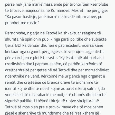
përse nuk janë marrë masa ende për brohoritjen ksenofobe
të tifozëve maqedonas në Kumanovë, Mexhiti me përgjigje:
“Ka pasur bastisje, janë marrë në bisedë informative, po
punohet me rastin”.
Përndryshe, ngjarja në Tetovë ka shkaktuar reagime të
shumta në opinionin publik nga parti politike dhe subjekte
tjera. BDI ka dënuar dhunën e paprecedent, ndërsa kanë
kërkuar nga organet përgjegjëse, të veprojnë urgjentisht
për zbardhjen e plotë të rastit. “Ky është një akt barbar, i
rrezikshëm dhe i papranueshëm, që përbën kërcënim të
drejtpërdrejtë për qetësinë në Tetovë dhe për marrëdhëniet
ndëretnike në vend. Kërkojmë me urgjencë nga organet e
rendit dhe drejtësisë që brenda orëve të ardhshme të
identifikojnë dhe të ndëshkojnë autorët e këtij sulmi. Çdo
vonesë është e barabartë me nxitje të dhunës dhe dëm të
sigurisë publike. U bëjmë thirrje të rinjve shqiptarë në
BOTA
,
LAJME
,
MË TË FUNDIT
,
OPINIONE
,
Tetovë të mos bien pre e provokimeve dhe të mos bëhen
RAJONI
,
SPECIALE
Gjermani, ekspertët sugjerojnë
pjesë e skenarëve të mundshme dhe të rrezikshëm që