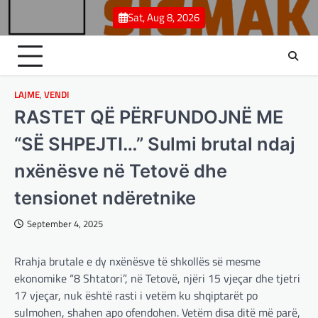
Skip
Sat, Aug 8, 2026
to
content
LAJME
,
VENDI
RASTET QË PËRFUNDOJNË ME
“SË SHPEJTI…” Sulmi brutal ndaj
nxënësve në Tetovë dhe
tensionet ndëretnike
September 4, 2025
Rrahja brutale e dy nxënësve të shkollës së mesme
ekonomike “8 Shtatori”, në Tetovë, njëri 15 vjeçar dhe tjetri
17 vjeçar, nuk është rasti i vetëm ku shqiptarët po
sulmohen, shahen apo ofendohen. Vetëm disa ditë më parë,