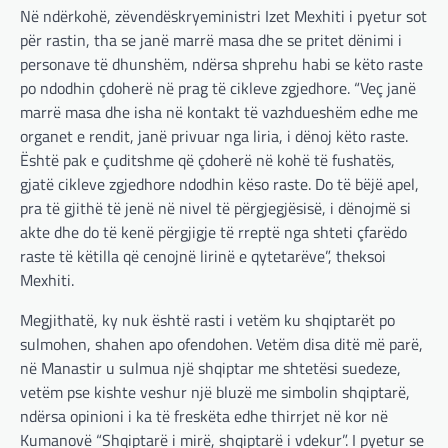
Në ndërkohë, zëvendëskryeministri Izet Mexhiti i pyetur sot
për rastin, tha se janë marrë masa dhe se pritet dënimi i
personave të dhunshëm, ndërsa shprehu habi se këto raste
po ndodhin çdoherë në prag të cikleve zgjedhore. “Veç janë
marrë masa dhe isha në kontakt të vazhdueshëm edhe me
organet e rendit, janë privuar nga liria, i dënoj këto raste.
Është pak e çuditshme që çdoherë në kohë të fushatës,
gjatë cikleve zgjedhore ndodhin këso raste. Do të bëjë apel,
pra të gjithë të jenë në nivel të përgjegjësisë, i dënojmë si
akte dhe do të kenë përgjigje të rreptë nga shteti çfarëdo
raste të këtilla që cenojnë lirinë e qytetarëve”, theksoi
Mexhiti.
Megjithatë, ky nuk është rasti i vetëm ku shqiptarët po
sulmohen, shahen apo ofendohen. Vetëm disa ditë më parë,
në Manastir u sulmua një shqiptar me shtetësi suedeze,
vetëm pse kishte veshur një bluzë me simbolin shqiptarë,
ndërsa opinioni i ka të freskëta edhe thirrjet në kor në
Kumanovë “Shqiptarë i mirë, shqiptarë i vdekur”. I pyetur se