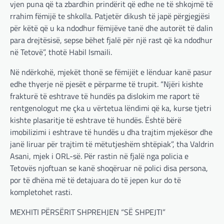
vjen puna që ta zbardhin prindërit që edhe ne të shkojmë të
rrahim fëmijë te shkolla. Patjetër dikush të japë përgjegjësi
për këtë që u ka ndodhur fëmijëve tanë dhe autorët të dalin
para drejtësisë, sepse bëhet fjalë për një rast që ka ndodhur
në Tetovë”, thotë Habil Ismaili.
Në ndërkohë, mjekët thonë se fëmijët e lënduar kanë pasur
edhe thyerje në pjesët e përparme të trupit. “Njëri kishte
frakturë të eshtrave të hundës pa dislokim me raport të
rentgenologut me çka u vërtetua lëndimi që ka, kurse tjetri
kishte plasaritje të eshtrave të hundës. Është bërë
imobilizimi i eshtrave të hundës u dha trajtim mjekësor dhe
janë liruar për trajtim të mëtutjeshëm shtëpiak”, tha Valdrin
Asani, mjek i ORL-së. Për rastin në fjalë nga policia e
Tetovës njoftuan se kanë shoqëruar në polici disa persona,
por të dhëna më të detajuara do të jepen kur do të
kompletohet rasti.
MEXHITI PËRSËRIT SHPREHJEN “SË SHPEJTI”