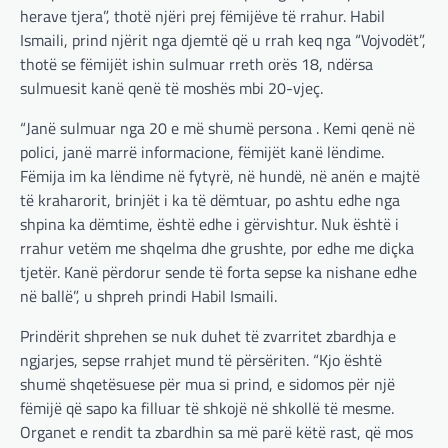
herave tjera”, thotë njëri prej fëmijëve të rrahur. Habil
Ismaili, prind njërit nga djemtë që u rrah keq nga “Vojvodët”,
thotë se fëmijët ishin sulmuar rreth orës 18, ndërsa
sulmuesit kanë qenë të moshës mbi 20-vjeç.
“Janë sulmuar nga 20 e më shumë persona . Kemi qenë në
polici, janë marrë informacione, fëmijët kanë lëndime.
Fëmija im ka lëndime në fytyrë, në hundë, në anën e majtë
të kraharorit, brinjët i ka të dëmtuar, po ashtu edhe nga
shpina ka dëmtime, është edhe i gërvishtur. Nuk është i
rrahur vetëm me shqelma dhe grushte, por edhe me diçka
tjetër. Kanë përdorur sende të forta sepse ka nishane edhe
në ballë”, u shpreh prindi Habil Ismaili.
Prindërit shprehen se nuk duhet të zvarritet zbardhja e
ngjarjes, sepse rrahjet mund të përsëriten. “Kjo është
shumë shqetësuese për mua si prind, e sidomos për një
fëmijë që sapo ka filluar të shkojë në shkollë të mesme.
Organet e rendit ta zbardhin sa më parë këtë rast, që mos