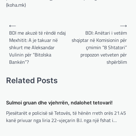
(koha.mk)
ushtarake, kryeministri i
Ukrainës: Të vendosur për
vazhdimin e bashkëpunimit me
Post
⟵
⟶
SHBA!
navigation
BDI me akuzë të rëndë ndaj
BDI: Anëtari i vetëm
adminadmin
March 4, 2025
Mexhitit: A je takuar në
shqiptar në Komisionin për
Kryeministri i Ukrainës thotë se vendi i tij
shkurt me Aleksandar
çmimin “8 Shtatori”
është absolutisht i vendosur të vazhdojë
Vulinin për “Bitolska
propozon vetveten për
bashkëpunimin e saj me Shtetet e…
Bankën”?
shpërblim
BOTA
,
LAJME
,
MË TË FUNDIT
,
RAJONI
,
SPECIALE
Related Posts
Erdogan: Izraeli nuk do të gjejë
paqe pa themelimin e shtetit
palestinez
Sulmoi gruan dhe vjehrrën, ndalohet tetovari!
adminadmin
March 4, 2025
Pjesëtarët e policisë së Tetovës, të hënën rreth orës 21.45
Presidenti turk, Recep Tayyip Erdogan, ka
kanë privuar nga liria 22-vjeçarin B.I. nga një fshat i…
deklaruar se siguria e Evropës pa Turqinë
është e paimagjinueshme. “Turqia e
konsideron procesin…