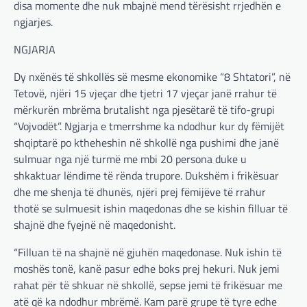
disa momente dhe nuk mbajnë mend tërësisht rrjedhën e
ngjarjes.
NGJARJA
Dy nxënës të shkollës së mesme ekonomike “8 Shtatori”, në
Tetovë, njëri 15 vjeçar dhe tjetri 17 vjeçar janë rrahur të
mërkurën mbrëma brutalisht nga pjesëtarë të tifo-grupi
“Vojvodët”. Ngjarja e tmerrshme ka ndodhur kur dy fëmijët
shqiptarë po ktheheshin në shkollë nga pushimi dhe janë
sulmuar nga një turmë me mbi 20 persona duke u
shkaktuar lëndime të rënda trupore. Dukshëm i frikësuar
dhe me shenja të dhunës, njëri prej fëmijëve të rrahur
thotë se sulmuesit ishin maqedonas dhe se kishin filluar të
shajnë dhe fyejnë në maqedonisht.
“Filluan të na shajnë në gjuhën maqedonase. Nuk ishin të
moshës tonë, kanë pasur edhe boks prej hekuri. Nuk jemi
rahat për të shkuar në shkollë, sepse jemi të frikësuar me
atë që ka ndodhur mbrëmë. Kam parë grupe të tyre edhe