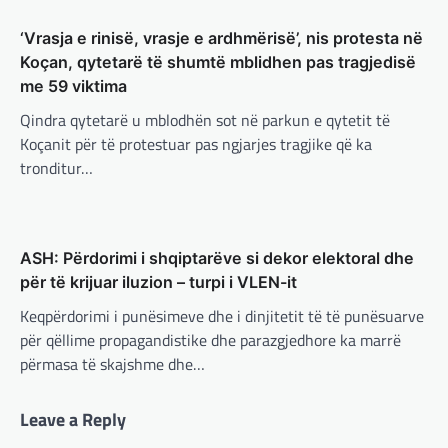
BOTA
,
FUN
,
LAJME
,
MË TË FUNDIT
,
MISTER
,
‘Vrasja e rinisë, vrasje e ardhmërisë’, nis protesta në
RAJONI
,
SPECIALE
,
TECH
Koçan, qytetarë të shumtë mblidhen pas tragjedisë
Konkurrenti francez i Starlink pa
me 59 viktima
aksionet e tij të trefishohen në
vlerë pasi Trump ndaloi ndihmën
Qindra qytetarë u mblodhën sot në parkun e qytetit të
për Ukrainën
BOTA
,
FUN
,
KULTURË
,
LAJME
,
MË TË FUNDIT
,
Koçanit për të protestuar pas ngjarjes tragjike që ka
MISTER
,
OPINIONE
,
RAJONI
,
SPORT
,
TECH
,
tronditur…
adminadmin
March 5, 2025
TOP
Aksionet e ofruesit francez të satelitëve
Përparimi i DeepSeek AI është
Eutelsat u trefishuan në vlerë gjatë dy ditëve
për t’u lavdëruar
të fundit mes shqetësimeve se qasja…
adminadmin
March 5, 2025
ASH: Përdorimi i shqiptarëve si dekor elektoral dhe
BOTA
,
LAJME
,
MË TË FUNDIT
,
OPINIONE
,
Suksesi i aplikacionit DeepSeek është një
për të krijuar iluzion – turpi i VLEN-it
RAJONI
,
SPECIALE
shembull i rritjes së kompanive kineze të
Keqpërdorimi i punësimeve dhe i dinjitetit të të punësuarve
Gjermani, ekspertët sugjerojnë
inteligjencës artificiale (AI). Përparimi i
për qëllime propagandistike dhe parazgjedhore ka marrë
aplikacionit kinez…
400 miliardë euro për mbrojtje
përmasa të skajshme dhe…
adminadmin
March 4, 2025
BOTA
,
KULTURË
,
LAJME
,
MË TË FUNDIT
,
Gjermania ndodhet aktualisht në kulmin e
MISTER
,
OPINIONE
,
RAJONI
,
SPECIALE
,
TOP
,
Leave a Reply
përpjekjeve për krijimin e qeverisë dhe koha
UNCATEGORIZED
nuk pret. CDU/CSU dhe SPD po vazhdojnë…
Rend i ri, kërcënimet e Trump e