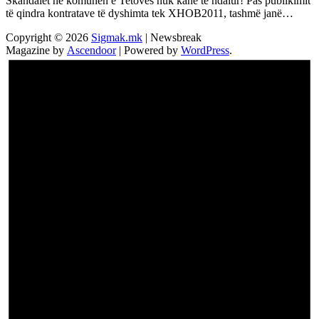
Skandalet në komunën e Tetovës nuk kanë të ndalur! Pas publikimit
të qindra kontratave të dyshimta tek XHOB2011, tashmë janë…
Copyright © 2026
Sigmak.mk
| Newsbreak
Magazine by
Ascendoor
| Powered by
WordPress
.