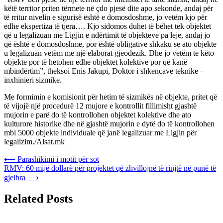
këtë territor priten tërmete në çdo pjesë dite apo sekonde, andaj për
të rritur nivelin e sigurisë është e domosdoshme, jo vetëm kjo për
edhe ekspertiza të tjera…. Kjo sidomos duhet të bëhet tek objektet
që u legalizuan me Ligjin e ndërtimit të objekteve pa leje, andaj jo
që është e domosdoshme, por është obligative shkaku se ato objekte
u legalizuan vetëm me një elaborat gjeodezik. Dhe jo vetëm te këto
objekte por të hetohen edhe objektet kolektive por që kanë
mbindërtim”, theksoi Enis Jakupi, Doktor i shkencave teknike –
inxhinieri sizmike.
Me formimin e komisionit për hetim të sizmikës në objekte, pritet që
të vijojë një procedurë 12 mujore e kontrollit fillimisht gjashtë
mujorin e parë do të kontrollohen objektet kolektive dhe ato
kulturore historike dhe në gjashtë mujorin e dytë do të kontrollohen
mbi 5000 objekte individuale që janë legalizuar me Ligjin për
legalizim./Alsat.mk
Post
⟵
Parashikimi i motit për sot
RMV: 60 mijë dollarë për projektet që zhvillojnë të rinjtë në punë të
navigation
gjelbra
⟶
Related Posts