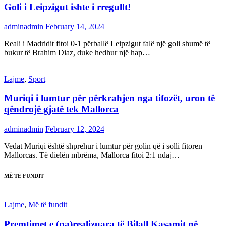
Goli i Leipzigut ishte i rregullt!
adminadmin
February 14, 2024
Reali i Madridit fitoi 0-1 përballë Leipzigut falë një goli shumë të
bukur të Brahim Diaz, duke hedhur një hap…
Lajme
,
Sport
Muriqi i lumtur për përkrahjen nga tifozët, uron të
qëndrojë gjatë tek Mallorca
adminadmin
February 12, 2024
Vedat Muriqi është shprehur i lumtur për golin që i solli fitoren
Mallorcas. Të dielën mbrëma, Mallorca fitoi 2:1 ndaj…
MË TË FUNDIT
Lajme
,
Më të fundit
Premtimet e (pa)realizuara të Bilall Kasamit në