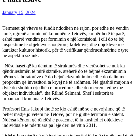
January 15, 2024
Tërmetet që viteve të fundit ndodhën në rajon, por edhe në vendin
tonë, ngrenë alarmin në komunën e Tetovës, ku për herë të parë,
është marrë vendim për formimin e një komisioni, i cili do të bëj
inspektime të objekteve shoqërore, kolektive, dhe objekteve me
karakter kulturor historik, për të verifikuar qëndrueshmërinë e tyre
në aspektin sizmik.
“Nëse haset që ka dëmtim të strukturës dhe vlerësohet se nuk ka
qëndrueshmëri të mirë sizmike, atëherë do të bëjmë ekzaminimin
përmes laboratorëve që do bëjnë ekzaminimime dhe do dalin me
propozim që investitori ta kryej në të ardhmen. Në gjashtë mujorin e
dytë do shohim rrjedhën e procedurës dhe do merremi edhe me
objektet individuale”, tha Rilind Selmani, Shef i sektorit të
urbanizmit komuna e Tetovës.
Profesori Enis Jakupi thotë se kjo është më se e nevojshme që të
bëhet madje jo vetëm në Tetovë, por në gjithë territorin e shtetit.
Ndërsa kërkon që rëndësi e posaçme, të iu kushtohet objekteve
individuale të ndërtuara pa leje deri në vitin 2011.
“RMV bën pjesë në një territor me intensitet të lartë sizmik, andaj në