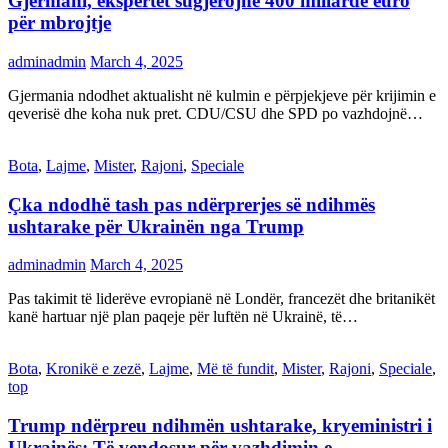
Gjermani, ekspertët sugjerojnë 400 miliardë euro
për mbrojtje
adminadmin
March 4, 2025
Gjermania ndodhet aktualisht në kulmin e përpjekjeve për krijimin e
qeverisë dhe koha nuk pret. CDU/CSU dhe SPD po vazhdojnë…
Bota
,
Lajme
,
Mister
,
Rajoni
,
Speciale
Çka ndodhë tash pas ndërprerjes së ndihmës
ushtarake për Ukrainën nga Trump
adminadmin
March 4, 2025
Pas takimit të liderëve evropianë në Londër, francezët dhe britanikët
kanë hartuar një plan paqeje për luftën në Ukrainë, të…
Bota
,
Kronikë e zezë
,
Lajme
,
Më të fundit
,
Mister
,
Rajoni
,
Speciale
,
top
Trump ndërpreu ndihmën ushtarake, kryeministri i
Ukrainës: Të vendosur për vazhdimin e