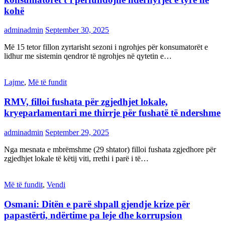
kohë
adminadmin
September 30, 2025
Më 15 tetor fillon zyrtarisht sezoni i ngrohjes për konsumatorët e
lidhur me sistemin qendror të ngrohjes në qytetin e…
Lajme
,
Më të fundit
RMV, filloi fushata për zgjedhjet lokale,
kryeparlamentari me thirrje për fushatë të ndershme
adminadmin
September 29, 2025
Nga mesnata e mbrëmshme (29 shtator) filloi fushata zgjedhore për
zgjedhjet lokale të këtij viti, rrethi i parë i të…
Më të fundit
,
Vendi
Osmani: Ditën e parë shpall gjendje krize për
papastërti, ndërtime pa leje dhe korrupsion