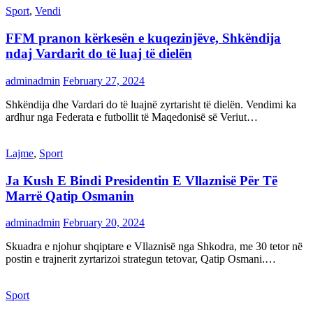
Sport
,
Vendi
FFM pranon kërkesën e kuqezinjëve, Shkëndija
ndaj Vardarit do të luaj të dielën
adminadmin
February 27, 2024
Shkëndija dhe Vardari do të luajnë zyrtarisht të dielën. Vendimi ka
ardhur nga Federata e futbollit të Maqedonisë së Veriut…
Lajme
,
Sport
Ja Kush E Bindi Presidentin E Vllaznisë Për Të
Marrë Qatip Osmanin
adminadmin
February 20, 2024
Skuadra e njohur shqiptare e Vllaznisë nga Shkodra, me 30 tetor në
postin e trajnerit zyrtarizoi strategun tetovar, Qatip Osmani.…
Sport