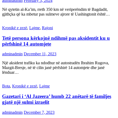
adminadmin
February 3, 2024
Në qytetin al-Ka’im, rreth 350 km në veriperëndim të Bagdadit,
gjithçka që ka mbetur pas sulmeve ajrore të Uashingtonit është…
Kronikë e zezë
,
Lajme
,
Rajoni
Tetë persona kërkojnë ndihmë pas aksidentit ku u
përfshinë 14 automjete
adminadmin
December 11, 2023
Një aksident trafiku ka ndodhur në autostradën Ibrahim Rugova,
Mazgit-Bresje, në të cilin janë përfshirë 14 automjete dhe janë
lënduar…
Bota
,
Kronikë e zezë
,
Lajme
Gazetari i ‘Al Jazeera’ humb 22 anëtarë të familjes
gjatë një sulmi izraelit
adminadmin
December 7, 2023