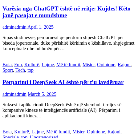
Varësia nga ChatGPT është në rritje: Kujdes! Këto
janë pasojat e mundshme
adminadmin
April 1, 2025
Sipas studiuesve, përdoruesit që përdorin shpesh ChatGPT për
biseda jopersonale, duke përfshirë kërkimin e këshillave, shpjegimet
konceptuale dhe ndihmën për…
Bota
,
Fun
,
Kulturë
,
Lajme
,
Më të fundit
,
Mister
,
Opinione
,
Rajoni
,
Sport
,
Tech
,
top
Përparimi i DeepSeek AI është për t’u lavdëruar
adminadmin
March 5, 2025
Suksesi i aplikacionit DeepSeek është një shembull i rritjes së
kompanive kineze të inteligjencës artificiale (AI). Përparimi i
aplikacionit kinez…
Bota
,
Kulturë
,
Lajme
,
Më të fundit
,
Mister
,
Opinione
,
Rajoni
,
Speciale
,
top
,
Uncategorized