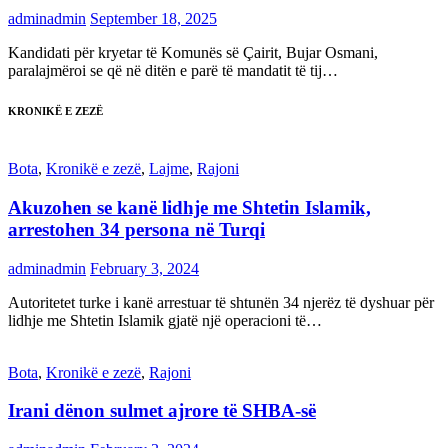
adminadmin
September 18, 2025
Kandidati për kryetar të Komunës së Çairit, Bujar Osmani,
paralajmëroi se që në ditën e parë të mandatit të tij…
KRONIKË E ZEZË
Bota
,
Kronikë e zezë
,
Lajme
,
Rajoni
Akuzohen se kanë lidhje me Shtetin Islamik,
arrestohen 34 persona në Turqi
adminadmin
February 3, 2024
Autoritetet turke i kanë arrestuar të shtunën 34 njerëz të dyshuar për
lidhje me Shtetin Islamik gjatë një operacioni të…
Bota
,
Kronikë e zezë
,
Rajoni
Irani dënon sulmet ajrore të SHBA-së