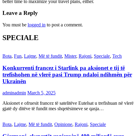
better time to maximize your travel plans, either.
Leave a Reply
You must be
logged in
to post a comment.
SPECIALE
Bota
,
Fun
,
Lajme
,
Më të fundit
,
Mister
,
Rajoni
,
Speciale
,
Tech
Konkurrenti francez i Starlink pa aksionet e tij të
trefishohen në vlerë pasi Trump ndaloi ndihmën për
Ukrainën
adminadmin
March 5, 2025
Aksionet e ofruesit francez të satelitëve Eutelsat u trefishuan në vlerë
gjatë dy ditëve të fundit mes shqetësimeve se qasja…
Bota
,
Lajme
,
Më të fundit
,
Opinione
,
Rajoni
,
Speciale