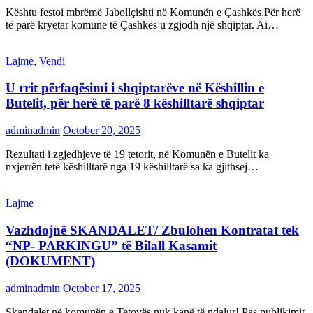
Kështu festoi mbrëmë Jabollçishti në Komunën e Çashkës.Për herë
të parë kryetar komune të Çashkës u zgjodh një shqiptar. Ai…
Lajme
,
Vendi
U rrit përfaqësimi i shqiptarëve në Këshillin e
Butelit, për herë të parë 8 këshilltarë shqiptar
adminadmin
October 20, 2025
Rezultati i zgjedhjeve të 19 tetorit, në Komunën e Butelit ka
nxjerrën tetë këshilltarë nga 19 këshilltarë sa ka gjithsej…
Lajme
Vazhdojnë SKANDALET/ Zbulohen Kontratat tek
“NP- PARKINGU” të Bilall Kasamit
(DOKUMENT)
adminadmin
October 17, 2025
Skandalet në komunën e Tetovës nuk kanë të ndalur! Pas publikimit