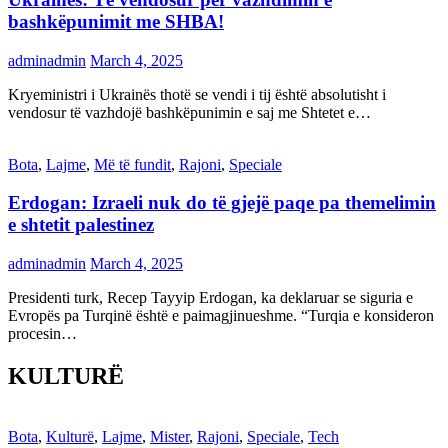
bashkëpunimit me SHBA!
adminadmin
March 4, 2025
Kryeministri i Ukrainës thotë se vendi i tij është absolutisht i
vendosur të vazhdojë bashkëpunimin e saj me Shtetet e…
Bota
,
Lajme
,
Më të fundit
,
Rajoni
,
Speciale
Erdogan: Izraeli nuk do të gjejë paqe pa themelimin
e shtetit palestinez
adminadmin
March 4, 2025
Presidenti turk, Recep Tayyip Erdogan, ka deklaruar se siguria e
Evropës pa Turqinë është e paimagjinueshme. “Turqia e konsideron
procesin…
KULTURË
Bota
,
Kulturë
,
Lajme
,
Mister
,
Rajoni
,
Speciale
,
Tech