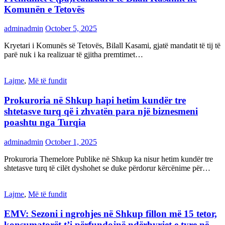
Komunën e Tetovës
adminadmin
October 5, 2025
Kryetari i Komunës së Tetovës, Bilall Kasami, gjatë mandatit të tij të
parë nuk i ka realizuar të gjitha premtimet…
Lajme
,
Më të fundit
Prokuroria në Shkup hapi hetim kundër tre
shtetasve turq që i zhvatën para një biznesmeni
poashtu nga Turqia
adminadmin
October 1, 2025
Prokuroria Themelore Publike në Shkup ka nisur hetim kundër tre
shtetasve turq të cilët dyshohet se duke përdorur kërcënime për…
Lajme
,
Më të fundit
EMV: Sezoni i ngrohjes në Shkup fillon më 15 tetor,
konsumatorët t’i përfundojnë ndërhyrjet e tyre në