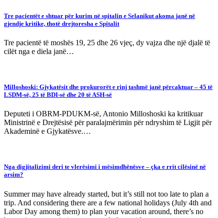
Tre pacientët e shtuar për kurim në spitalin e Selanikut akoma janë në
gjendje kritike, thotë drejtoresha e Spitalit
Tre pacientë të moshës 19, 25 dhe 26 vjeç, dy vajza dhe një djalë të
cilët nga e diela janë…
Milloshoski: Gjykatësit dhe prokurorët e rinj tashmë janë përcaktuar – 45 të
LSDM-së, 25 të BDI-së dhe 20 të ASH-së
Deputeti i OBRM-PDUKM-së, Antonio Milloshoski ka kritikuar
Ministrinë e Drejtësisë për paralajmërimin për ndryshim të Ligjit për
Akademinë e Gjykatësve.…
Nga digjitalizimi deri te vlerësimi i mësimdhënësve – çka e rrit cilësinë në
arsim?
Summer may have already started, but it’s still not too late to plan a
trip. And considering there are a few national holidays (July 4th and
Labor Day among them) to plan your vacation around, there’s no