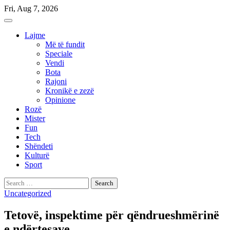
Skip
Fri, Aug 7, 2026
to
content
Lajme
Më të fundit
Speciale
Vendi
Bota
Rajoni
Kronikë e zezë
Opinione
Rozë
Mister
Fun
Tech
Shëndeti
Kulturë
Sport
Search
for:
Uncategorized
Tetovë, inspektime për qëndrueshmërinë
e ndërtesave