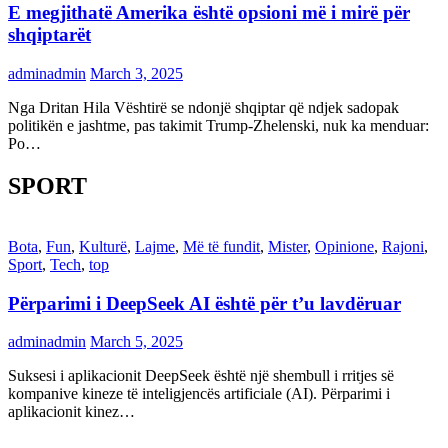
E megjithatë Amerika është opsioni më i mirë për
shqiptarët
adminadmin
March 3, 2025
Nga Dritan Hila Vështirë se ndonjë shqiptar që ndjek sadopak
politikën e jashtme, pas takimit Trump-Zhelenski, nuk ka menduar:
Po…
SPORT
Bota
,
Fun
,
Kulturë
,
Lajme
,
Më të fundit
,
Mister
,
Opinione
,
Rajoni
,
Sport
,
Tech
,
top
Përparimi i DeepSeek AI është për t’u lavdëruar
adminadmin
March 5, 2025
Suksesi i aplikacionit DeepSeek është një shembull i rritjes së
kompanive kineze të inteligjencës artificiale (AI). Përparimi i
aplikacionit kinez…