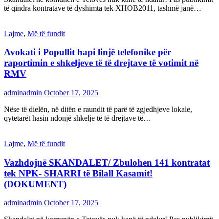
të qindra kontratave të dyshimta tek XHOB2011, tashmë janë…
Lajme
,
Më të fundit
Avokati i Popullit hapi linjë telefonike për
raportimin e shkeljeve të të drejtave të votimit në
RMV
adminadmin
October 17, 2025
Nëse të dielën, në ditën e raundit të parë të zgjedhjeve lokale,
qytetarët hasin ndonjë shkelje të të drejtave të…
Lajme
,
Më të fundit
Vazhdojnē SKANDALET/ Zbulohen 141 kontratat
tek NPK- SHARRI të Bilall Kasamit!
(DOKUMENT)
adminadmin
October 17, 2025