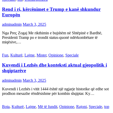
Rend i ri, kërcënimet e Trump e kanë shkundur
Europën
adminadmin
March 3, 2025
Nga Preç Zogaj Me rikthimin e bujshëm në Shtëpinë e Bardhë,
Presidenti Tramp po e trondit status-quonë ndërkombëtare të
miqësive,…
Fun
,
Kulturë
,
Lajme
,
Mister
,
Opinione
,
Speciale
Kuvendi i Lezhës dhe konteksti aktual gjeopolitik i
shqiptarëve
adminadmin
March 3, 2025
Kuvendi i Lezhës i vitit 1444 është një ngjarje historike që edhe sot
prodhon mesazhe rëndësishme për kombin shqiptar. Ky…
Bota
,
Kulturë
,
Lajme
,
Më të fundit
,
Opinione
,
Rajoni
,
Speciale
,
top