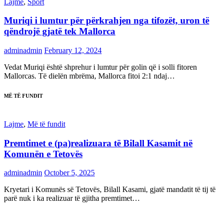
Lajme
,
Sport
Muriqi i lumtur për përkrahjen nga tifozët, uron të
qëndrojë gjatë tek Mallorca
adminadmin
February 12, 2024
Vedat Muriqi është shprehur i lumtur për golin që i solli fitoren
Mallorcas. Të dielën mbrëma, Mallorca fitoi 2:1 ndaj…
MË TË FUNDIT
Lajme
,
Më të fundit
Premtimet e (pa)realizuara të Bilall Kasamit në
Komunën e Tetovës
adminadmin
October 5, 2025
Kryetari i Komunës së Tetovës, Bilall Kasami, gjatë mandatit të tij të
parë nuk i ka realizuar të gjitha premtimet…