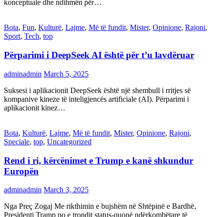
konceptuale dhe ndihmën për…
Bota
,
Fun
,
Kulturë
,
Lajme
,
Më të fundit
,
Mister
,
Opinione
,
Rajoni
,
Sport
,
Tech
,
top
Përparimi i DeepSeek AI është për t’u lavdëruar
adminadmin
March 5, 2025
Suksesi i aplikacionit DeepSeek është një shembull i rritjes së
kompanive kineze të inteligjencës artificiale (AI). Përparimi i
aplikacionit kinez…
Bota
,
Kulturë
,
Lajme
,
Më të fundit
,
Mister
,
Opinione
,
Rajoni
,
Speciale
,
top
,
Uncategorized
Rend i ri, kërcënimet e Trump e kanë shkundur
Europën
adminadmin
March 3, 2025
Nga Preç Zogaj Me rikthimin e bujshëm në Shtëpinë e Bardhë,
Presidenti Tramp po e trondit status-quonë ndërkombëtare të