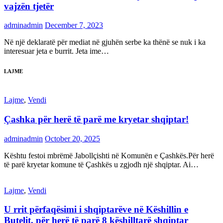
vajzën tjetër
adminadmin
December 7, 2023
Në një deklaratë për mediat në gjuhën serbe ka thënë se nuk i ka
interesuar jeta e burrit. Jeta ime…
LAJME
Lajme
,
Vendi
Çashka për herë të parë me kryetar shqiptar!
adminadmin
October 20, 2025
Kështu festoi mbrëmë Jabollçishti në Komunën e Çashkës.Për herë
të parë kryetar komune të Çashkës u zgjodh një shqiptar. Ai…
Lajme
,
Vendi
U rrit përfaqësimi i shqiptarëve në Këshillin e
Butelit, për herë të parë 8 këshilltarë shqiptar