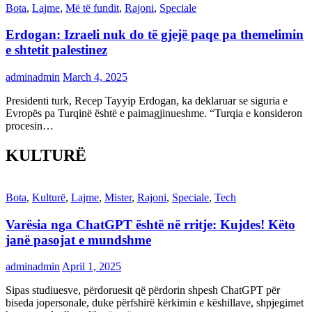
Bota
,
Lajme
,
Më të fundit
,
Rajoni
,
Speciale
Erdogan: Izraeli nuk do të gjejë paqe pa themelimin
e shtetit palestinez
adminadmin
March 4, 2025
Presidenti turk, Recep Tayyip Erdogan, ka deklaruar se siguria e
Evropës pa Turqinë është e paimagjinueshme. “Turqia e konsideron
procesin…
KULTURË
Bota
,
Kulturë
,
Lajme
,
Mister
,
Rajoni
,
Speciale
,
Tech
Varësia nga ChatGPT është në rritje: Kujdes! Këto
janë pasojat e mundshme
adminadmin
April 1, 2025
Sipas studiuesve, përdoruesit që përdorin shpesh ChatGPT për
biseda jopersonale, duke përfshirë kërkimin e këshillave, shpjegimet