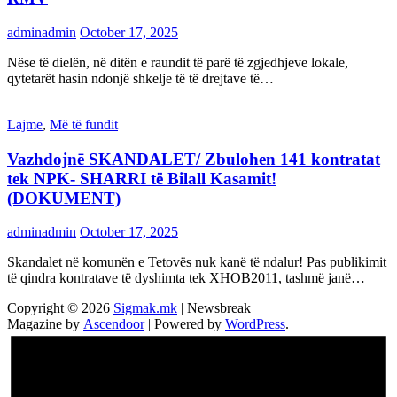
adminadmin
October 17, 2025
Nëse të dielën, në ditën e raundit të parë të zgjedhjeve lokale,
qytetarët hasin ndonjë shkelje të të drejtave të…
Lajme
,
Më të fundit
Vazhdojnē SKANDALET/ Zbulohen 141 kontratat
tek NPK- SHARRI të Bilall Kasamit!
(DOKUMENT)
adminadmin
October 17, 2025
Skandalet në komunën e Tetovës nuk kanë të ndalur! Pas publikimit
të qindra kontratave të dyshimta tek XHOB2011, tashmë janë…
Copyright © 2026
Sigmak.mk
| Newsbreak
Magazine by
Ascendoor
| Powered by
WordPress
.