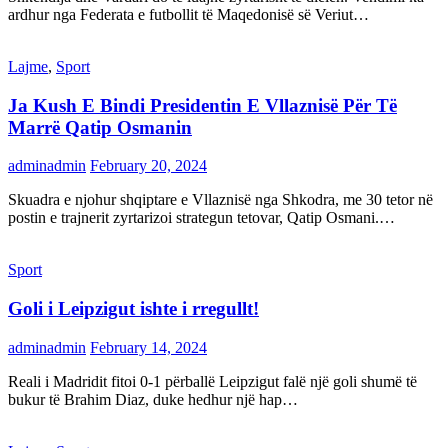
ardhur nga Federata e futbollit të Maqedonisë së Veriut…
Lajme
,
Sport
Ja Kush E Bindi Presidentin E Vllaznisë Për Të
Marrë Qatip Osmanin
adminadmin
February 20, 2024
Skuadra e njohur shqiptare e Vllaznisë nga Shkodra, me 30 tetor në
postin e trajnerit zyrtarizoi strategun tetovar, Qatip Osmani.…
Sport
Goli i Leipzigut ishte i rregullt!
adminadmin
February 14, 2024
Reali i Madridit fitoi 0-1 përballë Leipzigut falë një goli shumë të
bukur të Brahim Diaz, duke hedhur një hap…