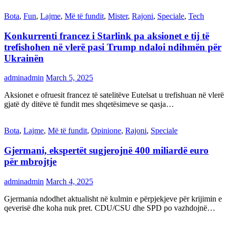
Bota
,
Fun
,
Lajme
,
Më të fundit
,
Mister
,
Rajoni
,
Speciale
,
Tech
Konkurrenti francez i Starlink pa aksionet e tij të
trefishohen në vlerë pasi Trump ndaloi ndihmën për
Ukrainën
adminadmin
March 5, 2025
Aksionet e ofruesit francez të satelitëve Eutelsat u trefishuan në vlerë
gjatë dy ditëve të fundit mes shqetësimeve se qasja…
Bota
,
Lajme
,
Më të fundit
,
Opinione
,
Rajoni
,
Speciale
Gjermani, ekspertët sugjerojnë 400 miliardë euro
për mbrojtje
adminadmin
March 4, 2025
Gjermania ndodhet aktualisht në kulmin e përpjekjeve për krijimin e
qeverisë dhe koha nuk pret. CDU/CSU dhe SPD po vazhdojnë…