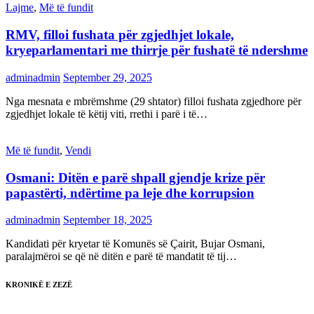
Lajme
,
Më të fundit
RMV, filloi fushata për zgjedhjet lokale,
kryeparlamentari me thirrje për fushatë të ndershme
adminadmin
September 29, 2025
Nga mesnata e mbrëmshme (29 shtator) filloi fushata zgjedhore për
zgjedhjet lokale të këtij viti, rrethi i parë i të…
Më të fundit
,
Vendi
Osmani: Ditën e parë shpall gjendje krize për
papastërti, ndërtime pa leje dhe korrupsion
adminadmin
September 18, 2025
Kandidati për kryetar të Komunës së Çairit, Bujar Osmani,
paralajmëroi se që në ditën e parë të mandatit të tij…
KRONIKË E ZEZË