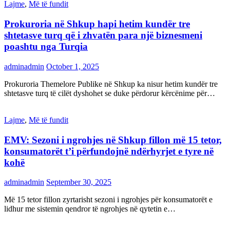
Lajme
,
Më të fundit
Prokuroria në Shkup hapi hetim kundër tre
shtetasve turq që i zhvatën para një biznesmeni
poashtu nga Turqia
adminadmin
October 1, 2025
Prokuroria Themelore Publike në Shkup ka nisur hetim kundër tre
shtetasve turq të cilët dyshohet se duke përdorur kërcënime për…
Lajme
,
Më të fundit
EMV: Sezoni i ngrohjes në Shkup fillon më 15 tetor,
konsumatorët t’i përfundojnë ndërhyrjet e tyre në
kohë
adminadmin
September 30, 2025
Më 15 tetor fillon zyrtarisht sezoni i ngrohjes për konsumatorët e
lidhur me sistemin qendror të ngrohjes në qytetin e…