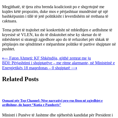
Megjithatë, të tjera zëra brenda koalicionit po e shqyrtojnë me
kujdes këtë propozim, duke mos e përjashtuar mundësinë që një
bashkëpunim i tillë të jetë politikisht i leverdishëm në rrethana të
caktuara.
Tema pritet të trajtohet më konkretisht në mbledhjen e ardhshme të
kryesisë së VLEN, ku do të diskutohet nëse ky skenar do të
mbështetet si strategji zgjedhore apo do të refuzohet për shkak të
përplasjes me qëndrimet e mëparshme politike të partive shqiptare në
pushtet.
Post
⟵
Faton Ahmeti: KF Shkëndija, gjithë zemrat me ju
BDI: Përjashtimi i shqiptarëve – me ritme alarmante, në Ministrinë e
navigation
Energjetikës 18 maqedonas – 0 shqiptarë
⟶
Related Posts
Osmani për Top Channel: Nëse narrativi pro-rus fiton në zgjedhjet e
ardhshme, do hapet “Kutia e Pandorës”
Ministri i Punëve të Jashtme dhe njëherësh kandidat për President i