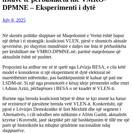
DPMNE – Eksperimenti i dytë
July 8, 2025
Në skenën politike shqiptare në Maqedoninë e Veriut është hapur
një debat i ri strategjik: koalicioni VLEN, pjesë e shumicës aktuale
qeverisëse, po shqyrton mundësinë e daljes me lista të përbashkëta
per këshilltarë me VMRO-DPMNE-në, partinë maqedonase që
aktualisht është në pushtet.
Propozimi ka ardhur me zë të qartë nga Lëvizja BESA, e cila këtë
model e konsideron si një eksperiment të dytë elektoral në
marrëdhëniet ndëretnike, pas bashkëpunimit të kaluar që pati me
LSDM-në. Si një nga promotorët e kësaj ideje përmendet edhe emri
i Adnan Azizi, përfaqësues i BESA-s në kuadër të VLEN-it.
Burime nga brenda koalicionit bëjnë të ditur se kjo nismë ka hasur
në rezistencë të pjesshme brenda vetë VLEN-it. Konkretisht, një
pjesë e Lëvizjes Demokratike të Izet Mexhitit dhe një segment i
Alternativës, i cili ndodhet nën ndikimin e Afrim Gashit, aktualisht
kryetar i Kuvendit, janë skeptikë për një bashkëpunim të tillë me një
parti që historikisht ka mbajtur qëndrime nacionaliste ndaj
shqiptarëve.