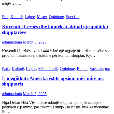
miqësive,…
Fun
,
Kulturë
,
Lajme
,
Mister
,
Opinione
,
Speciale
Kuvendi i Lezhës dhe konteksti aktual gjeopolitik i
shqiptarëve
adminadmin
March 3, 2025
Kuvendi i Lezhës i vitit 1444 është një ngjarje historike që edhe sot
prodhon mesazhe rëndësishme për kombin shqiptar. Ky…
Bota
,
Kulturë
,
Lajme
,
Më të fundit
,
Opinione
,
Rajoni
,
Speciale
,
top
E megjithatë Amerika është opsioni më i mirë për
shqiptarët
adminadmin
March 3, 2025
Nga Dritan Hila Vështirë se ndonjë shqiptar që ndjek sadopak
politikën e jashtme, pas takimit Trump-Zhelenski, nuk ka menduar:
Po…