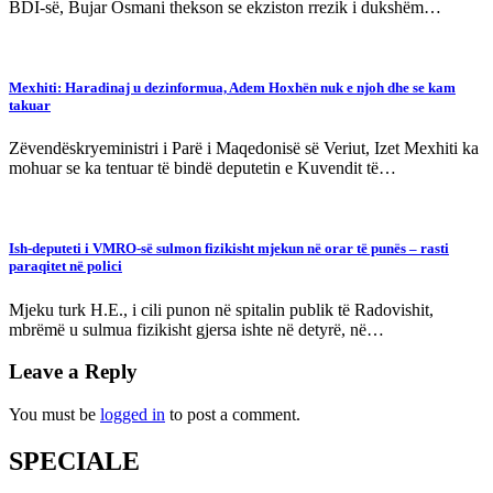
BDI-së, Bujar Osmani thekson se ekziston rrezik i dukshëm…
Mexhiti: Haradinaj u dezinformua, Adem Hoxhën nuk e njoh dhe se kam
takuar
Zëvendëskryeministri i Parë i Maqedonisë së Veriut, Izet Mexhiti ka
mohuar se ka tentuar të bindë deputetin e Kuvendit të…
Ish-deputeti i VMRO-së sulmon fizikisht mjekun në orar të punës – rasti
paraqitet në polici
Mjeku turk H.E., i cili punon në spitalin publik të Radovishit,
mbrëmë u sulmua fizikisht gjersa ishte në detyrë, në…
Leave a Reply
You must be
logged in
to post a comment.
SPECIALE