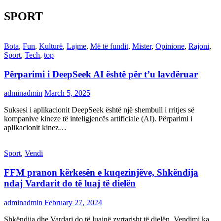
SPORT
Bota
,
Fun
,
Kulturë
,
Lajme
,
Më të fundit
,
Mister
,
Opinione
,
Rajoni
,
Sport
,
Tech
,
top
Përparimi i DeepSeek AI është për t’u lavdëruar
adminadmin
March 5, 2025
Suksesi i aplikacionit DeepSeek është një shembull i rritjes së
kompanive kineze të inteligjencës artificiale (AI). Përparimi i
aplikacionit kinez…
Sport
,
Vendi
FFM pranon kërkesën e kuqezinjëve, Shkëndija
ndaj Vardarit do të luaj të dielën
adminadmin
February 27, 2024
Shkëndija dhe Vardari do të luajnë zyrtarisht të dielën. Vendimi ka