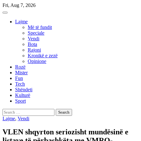
Skip
Fri, Aug 7, 2026
to
content
Lajme
Më të fundit
Speciale
Vendi
Bota
Rajoni
Kronikë e zezë
Opinione
Rozë
Mister
Fun
Tech
Shëndeti
Kulturë
Sport
Search
for:
Lajme
,
Vendi
VLEN shqyrton seriozisht mundësinë e
listave të përbashkëta me VMRO-