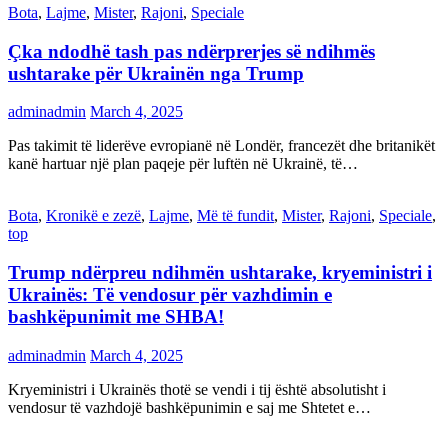
Bota
,
Lajme
,
Mister
,
Rajoni
,
Speciale
Çka ndodhë tash pas ndërprerjes së ndihmës
ushtarake për Ukrainën nga Trump
adminadmin
March 4, 2025
Pas takimit të liderëve evropianë në Londër, francezët dhe britanikët
kanë hartuar një plan paqeje për luftën në Ukrainë, të…
Bota
,
Kronikë e zezë
,
Lajme
,
Më të fundit
,
Mister
,
Rajoni
,
Speciale
,
top
Trump ndërpreu ndihmën ushtarake, kryeministri i
Ukrainës: Të vendosur për vazhdimin e
bashkëpunimit me SHBA!
adminadmin
March 4, 2025
Kryeministri i Ukrainës thotë se vendi i tij është absolutisht i
vendosur të vazhdojë bashkëpunimin e saj me Shtetet e…