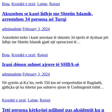
Bota
,
Kronikë e zezë
,
Lajme
,
Rajoni
Akuzohen se kanë lidhje me Shtetin Islamik,
arrestohen 34 persona në Turqi
adminadmin
February 3, 2024
Autoritetet turke i kanë arrestuar të shtunën 34 njerëz të dyshuar për
lidhje me Shtetin Islamik gjatë një operacioni të…
Bota
,
Kronikë e zezë
,
Rajoni
Irani dënon sulmet ajrore të SHBA-së
adminadmin
February 3, 2024
Në qytetin al-Ka’im, rreth 350 km në veriperëndim të Bagdadit,
gjithçka që ka mbetur pas sulmeve ajrore të Uashingtonit është…
Kronikë e zezë
,
Lajme
,
Rajoni
Tetë persona kërkojnë ndihmë pas aksidentit ku u