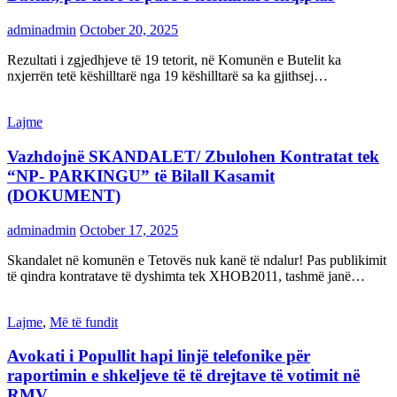
adminadmin
October 20, 2025
Rezultati i zgjedhjeve të 19 tetorit, në Komunën e Butelit ka
nxjerrën tetë këshilltarë nga 19 këshilltarë sa ka gjithsej…
Lajme
Vazhdojnë SKANDALET/ Zbulohen Kontratat tek
“NP- PARKINGU” të Bilall Kasamit
(DOKUMENT)
adminadmin
October 17, 2025
Skandalet në komunën e Tetovës nuk kanë të ndalur! Pas publikimit
të qindra kontratave të dyshimta tek XHOB2011, tashmë janë…
Lajme
,
Më të fundit
Avokati i Popullit hapi linjë telefonike për
raportimin e shkeljeve të të drejtave të votimit në
RMV