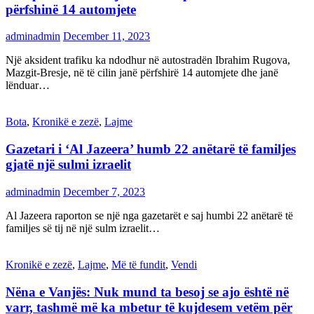
përfshinë 14 automjete
adminadmin
December 11, 2023
Një aksident trafiku ka ndodhur në autostradën Ibrahim Rugova,
Mazgit-Bresje, në të cilin janë përfshirë 14 automjete dhe janë
lënduar…
Bota
,
Kronikë e zezë
,
Lajme
Gazetari i ‘Al Jazeera’ humb 22 anëtarë të familjes
gjatë një sulmi izraelit
adminadmin
December 7, 2023
Al Jazeera raporton se një nga gazetarët e saj humbi 22 anëtarë të
familjes së tij në një sulm izraelit…
Kronikë e zezë
,
Lajme
,
Më të fundit
,
Vendi
Nëna e Vanjës: Nuk mund ta besoj se ajo është në
varr, tashmë më ka mbetur të kujdesem vetëm për