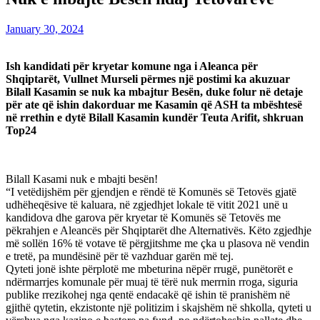
January 30, 2024
Ish kandidati për kryetar komune nga i Aleanca për
Shqiptarët, Vullnet Murseli përmes një postimi ka akuzuar
Bilall Kasamin se nuk ka mbajtur Besën, duke folur në detaje
për ate që ishin dakorduar me Kasamin që ASH ta mbështesë
në rrethin e dytë Bilall Kasamin kundër Teuta Arifit, shkruan
Top24
Bilall Kasami nuk e mbajti besën!
“I vetëdijshëm për gjendjen e rëndë të Komunës së Tetovës gjatë
udhëheqësive të kaluara, në zgjedhjet lokale të vitit 2021 unë u
kandidova dhe garova për kryetar të Komunës së Tetovës me
pëkrahjen e Aleancës për Shqiptarët dhe Alternativës. Këto zgjedhje
më sollën 16% të votave të përgjitshme me çka u plasova në vendin
e tretë, pa mundësinë për të vazhduar garën më tej.
Qyteti jonë ishte përplotë me mbeturina nëpër rrugë, punëtorët e
ndërmarrjes komunale për muaj të tërë nuk merrnin rroga, siguria
publike rrezikohej nga qentë endacakë që ishin të pranishëm në
gjithë qytetin, ekzistonte një politizim i skajshëm në shkolla, qyteti u