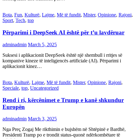
Bota
,
Fun
,
Kulturë
,
Lajme
,
Më të fundit
,
Mister
,
Opinione
,
Rajoni
,
Sport
,
Tech
,
top
Përparimi i DeepSeek AI është për t’u lavdëruar
adminadmin
March 5, 2025
Suksesi i aplikacionit DeepSeek është një shembull i rritjes së
kompanive kineze të inteligjencës artificiale (AI). Përparimi i
aplikacionit kinez…
Bota
,
Kulturë
,
Lajme
,
Më të fundit
,
Mister
,
Opinione
,
Rajoni
,
Speciale
,
top
,
Uncategorized
Rend i ri, kërcënimet e Trump e kanë shkundur
Europën
adminadmin
March 3, 2025
Nga Preç Zogaj Me rikthimin e bujshëm në Shtëpinë e Bardhë,
Presidenti Tramp po e trondit status-quonë ndërkombëtare të