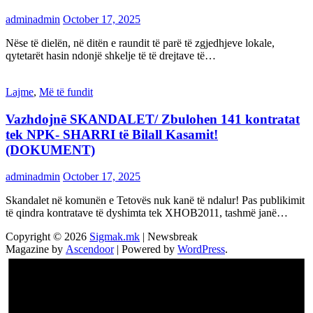
adminadmin
October 17, 2025
Nëse të dielën, në ditën e raundit të parë të zgjedhjeve lokale,
qytetarët hasin ndonjë shkelje të të drejtave të…
Lajme
,
Më të fundit
Vazhdojnē SKANDALET/ Zbulohen 141 kontratat
tek NPK- SHARRI të Bilall Kasamit!
(DOKUMENT)
adminadmin
October 17, 2025
Skandalet në komunën e Tetovës nuk kanë të ndalur! Pas publikimit
të qindra kontratave të dyshimta tek XHOB2011, tashmë janë…
Copyright © 2026
Sigmak.mk
| Newsbreak
Magazine by
Ascendoor
| Powered by
WordPress
.