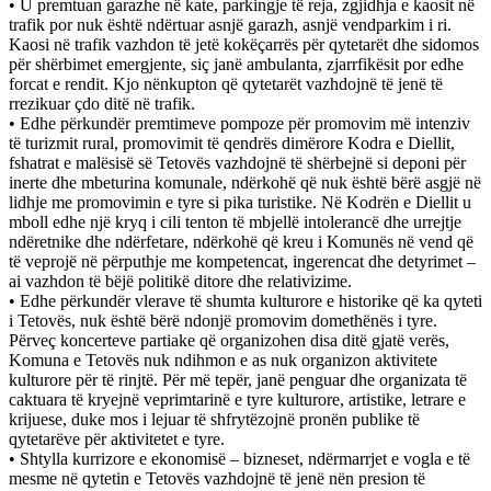
• U premtuan garazhe në kate, parkingje të reja, zgjidhja e kaosit në
trafik por nuk është ndërtuar asnjë garazh, asnjë vendparkim i ri.
Kaosi në trafik vazhdon të jetë kokëçarrës për qytetarët dhe sidomos
për shërbimet emergjente, siç janë ambulanta, zjarrfikësit por edhe
forcat e rendit. Kjo nënkupton që qytetarët vazhdojnë të jenë të
rrezikuar çdo ditë në trafik.
• Edhe përkundër premtimeve pompoze për promovim më intenziv
të turizmit rural, promovimit të qendrës dimërore Kodra e Diellit,
fshatrat e malësisë së Tetovës vazhdojnë të shërbejnë si deponi për
inerte dhe mbeturina komunale, ndërkohë që nuk është bërë asgjë në
lidhje me promovimin e tyre si pika turistike. Në Kodrën e Diellit u
mboll edhe një kryq i cili tenton të mbjellë intolerancë dhe urrejtje
ndëretnike dhe ndërfetare, ndërkohë që kreu i Komunës në vend që
të veprojë në përputhje me kompetencat, ingerencat dhe detyrimet –
ai vazhdon të bëjë politikë ditore dhe relativizime.
• Edhe përkundër vlerave të shumta kulturore e historike që ka qyteti
i Tetovës, nuk është bërë ndonjë promovim domethënës i tyre.
Përveç koncerteve partiake që organizohen disa ditë gjatë verës,
Komuna e Tetovës nuk ndihmon e as nuk organizon aktivitete
kulturore për të rinjtë. Për më tepër, janë penguar dhe organizata të
caktuara të kryejnë veprimtarinë e tyre kulturore, artistike, letrare e
krijuese, duke mos i lejuar të shfrytëzojnë pronën publike të
qytetarëve për aktivitetet e tyre.
• Shtylla kurrizore e ekonomisë – bizneset, ndërmarrjet e vogla e të
mesme në qytetin e Tetovës vazhdojnë të jenë nën presion të