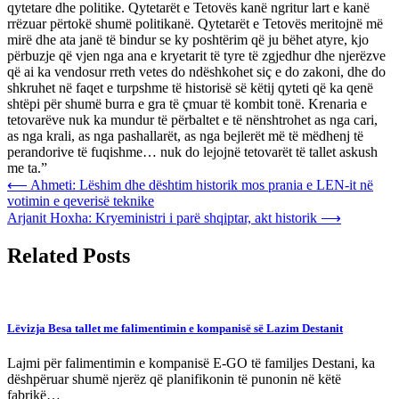
qytetare dhe politike. Qytetarët e Tetovës kanë ngritur lart e kanë
rrëzuar përtokë shumë politikanë. Qytetarët e Tetovës meritojnë më
mirë dhe ata janë të bindur se ky poshtërim që ju bëhet atyre, kjo
përbuzje që vjen nga ana e kryetarit të tyre të zgjedhur dhe njerëzve
që ai ka vendosur rreth vetes do ndëshkohet siç e do zakoni, dhe do
shkruhet në faqet e turpshme të historisë së këtij qyteti që ka qenë
shtëpi për shumë burra e gra të çmuar të kombit tonë. Krenaria e
tetovarëve nuk ka mundur të përbaltet e të nënshtrohet as nga cari,
as nga krali, as nga pashallarët, as nga bejlerët më të mëdhenj të
perandorive të fuqishme… nuk do lejojnë tetovarët të tallet askush
me ta.”
Post
⟵
Ahmeti: Lëshim dhe dështim historik mos prania e LEN-it në
votimin e qeverisë teknike
navigation
Arjanit Hoxha: Kryeministri i parë shqiptar, akt historik
⟶
Related Posts
Lëvizja Besa tallet me falimentimin e kompanisë së Lazim Destanit
Lajmi për falimentimin e kompanisë E-GO të familjes Destani, ka
dëshpëruar shumë njerëz që planifikonin të punonin në këtë
fabrikë…