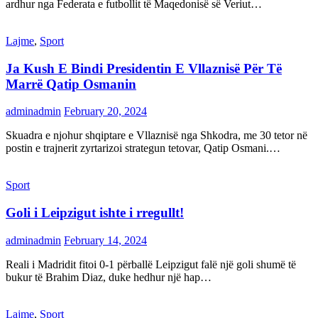
ardhur nga Federata e futbollit të Maqedonisë së Veriut…
Lajme
,
Sport
Ja Kush E Bindi Presidentin E Vllaznisë Për Të
Marrë Qatip Osmanin
adminadmin
February 20, 2024
Skuadra e njohur shqiptare e Vllaznisë nga Shkodra, me 30 tetor në
postin e trajnerit zyrtarizoi strategun tetovar, Qatip Osmani.…
Sport
Goli i Leipzigut ishte i rregullt!
adminadmin
February 14, 2024
Reali i Madridit fitoi 0-1 përballë Leipzigut falë një goli shumë të
bukur të Brahim Diaz, duke hedhur një hap…
Lajme
,
Sport