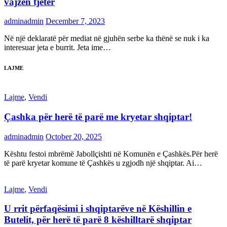
vajzën tjetër
adminadmin
December 7, 2023
Në një deklaratë për mediat në gjuhën serbe ka thënë se nuk i ka
interesuar jeta e burrit. Jeta ime…
LAJME
Lajme
,
Vendi
Çashka për herë të parë me kryetar shqiptar!
adminadmin
October 20, 2025
Kështu festoi mbrëmë Jabollçishti në Komunën e Çashkës.Për herë
të parë kryetar komune të Çashkës u zgjodh një shqiptar. Ai…
Lajme
,
Vendi
U rrit përfaqësimi i shqiptarëve në Këshillin e
Butelit, për herë të parë 8 këshilltarë shqiptar