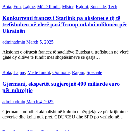
Bota
,
Fun
,
Lajme
,
Më të fundit
,
Mister
,
Rajoni
,
Speciale
,
Tech
Konkurrenti francez i Starlink pa aksionet e tij të
trefishohen në vlerë pasi Trump ndaloi ndihmën për
Ukrainën
adminadmin
March 5, 2025
Aksionet e ofruesit francez të satelitëve Eutelsat u trefishuan në vlerë
gjatë dy ditëve të fundit mes shqetësimeve se qasja…
Bota
,
Lajme
,
Më të fundit
,
Opinione
,
Rajoni
,
Speciale
Gjermani, ekspertët sugjerojnë 400 miliardë euro
për mbrojtje
adminadmin
March 4, 2025
Gjermania ndodhet aktualisht në kulmin e përpjekjeve për krijimin e
qeverisë dhe koha nuk pret. CDU/CSU dhe SPD po vazhdojnë…