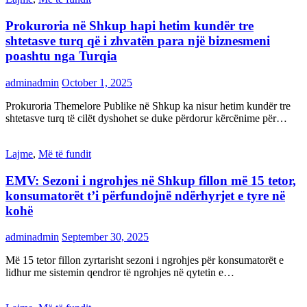
Prokuroria në Shkup hapi hetim kundër tre
shtetasve turq që i zhvatën para një biznesmeni
poashtu nga Turqia
adminadmin
October 1, 2025
Prokuroria Themelore Publike në Shkup ka nisur hetim kundër tre
shtetasve turq të cilët dyshohet se duke përdorur kërcënime për…
Lajme
,
Më të fundit
EMV: Sezoni i ngrohjes në Shkup fillon më 15 tetor,
konsumatorët t’i përfundojnë ndërhyrjet e tyre në
kohë
adminadmin
September 30, 2025
Më 15 tetor fillon zyrtarisht sezoni i ngrohjes për konsumatorët e
lidhur me sistemin qendror të ngrohjes në qytetin e…