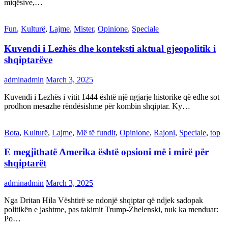
miqësive,…
Fun
,
Kulturë
,
Lajme
,
Mister
,
Opinione
,
Speciale
Kuvendi i Lezhës dhe konteksti aktual gjeopolitik i
shqiptarëve
adminadmin
March 3, 2025
Kuvendi i Lezhës i vitit 1444 është një ngjarje historike që edhe sot
prodhon mesazhe rëndësishme për kombin shqiptar. Ky…
Bota
,
Kulturë
,
Lajme
,
Më të fundit
,
Opinione
,
Rajoni
,
Speciale
,
top
E megjithatë Amerika është opsioni më i mirë për
shqiptarët
adminadmin
March 3, 2025
Nga Dritan Hila Vështirë se ndonjë shqiptar që ndjek sadopak
politikën e jashtme, pas takimit Trump-Zhelenski, nuk ka menduar:
Po…