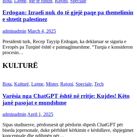
Bota
,
Lajme
,
Më të fundit
,
Rajoni
,
Speciale
Erdogan: Izraeli nuk do të gjejë paqe pa themelimin
e shtetit palestinez
adminadmin
March 4, 2025
Presidenti turk, Recep Tayyip Erdogan, ka deklaruar se siguria e
Evropës pa Turqinë është e paimagjinueshme. “Turqia e konsideron
procesin…
KULTURË
Bota
,
Kulturë
,
Lajme
,
Mister
,
Rajoni
,
Speciale
,
Tech
Varësia nga ChatGPT është në rritje: Kujdes! Këto
janë pasojat e mundshme
adminadmin
April 1, 2025
Sipas studiuesve, përdoruesit që përdorin shpesh ChatGPT për
biseda jopersonale, duke përfshirë kërkimin e këshillave, shpjegimet
konceptuale dhe ndihmën për…