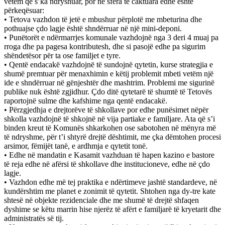
vetëm që s’ka ndryshuar, por në sfera të caktuara edhe është
përkeqësuar:
• Tetova vazhdon të jetë e mbushur përplotë me mbeturina dhe
pothuajse çdo lagje është shndërruar në një mini-deponi.
• Punëtorët e ndërmarrjes komunale vazhdojnë nga 3 deri 4 muaj pa
rroga dhe pa pagesa kontributesh, dhe si pasojë edhe pa sigurim
shëndetësor për ta ose familjet e tyre.
• Qentë endacakë vazhdojnë të sundojnë qytetin, kurse strategjia e
shumë premtuar për menaxhimin e këtij problemit mbeti vetëm një
ide e shndërruar në gënjeshtër dhe mashtrim. Problemi me sigurinë
publike nuk është zgjidhur. Çdo ditë qytetarë të shumtë të Tetovës
raportojnë sulme dhe kafshime nga qentë endacakë.
• Përzgjedhja e drejtorëve të shkollave por edhe punësimet nëpër
shkolla vazhdojnë të shkojnë në vija partiake e familjare. Ata që s’i
binden kreut të Komunës shkarkohen ose sabotohen në mënyra më
të ndryshme, për t’i shtyrë drejtë dështimit, me çka dëmtohen procesi
arsimor, fëmijët tanë, e ardhmja e qytetit tonë.
• Edhe në mandatin e Kasamit vazhduan të hapen kazino e bastore
të reja edhe në afërsi të shkollave dhe institucioneve, edhe në çdo
lagje.
• Vazhdon edhe më tej praktika e ndërtimeve jashtë standardeve, në
kundërshtim me planet e zonimit të qytetit. Shtohen nga dy-tre kate
shtesë në objekte rezidenciale dhe me shumë të drejtë shfaqen
dyshime se këtu marrin hise njerëz të afërt e familjarë të kryetarit dhe
administratës së tij.