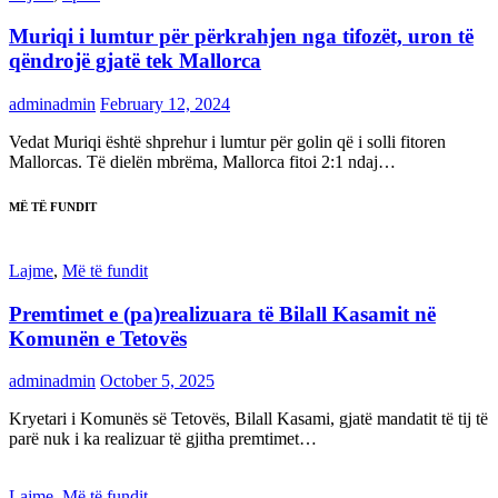
Muriqi i lumtur për përkrahjen nga tifozët, uron të
qëndrojë gjatë tek Mallorca
adminadmin
February 12, 2024
Vedat Muriqi është shprehur i lumtur për golin që i solli fitoren
Mallorcas. Të dielën mbrëma, Mallorca fitoi 2:1 ndaj…
MË TË FUNDIT
Lajme
,
Më të fundit
Premtimet e (pa)realizuara të Bilall Kasamit në
Komunën e Tetovës
adminadmin
October 5, 2025
Kryetari i Komunës së Tetovës, Bilall Kasami, gjatë mandatit të tij të
parë nuk i ka realizuar të gjitha premtimet…
Lajme
,
Më të fundit