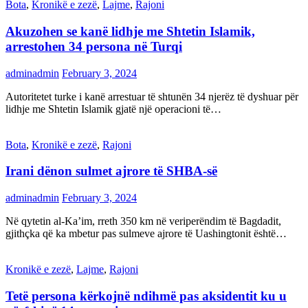
Bota
,
Kronikë e zezë
,
Lajme
,
Rajoni
Akuzohen se kanë lidhje me Shtetin Islamik,
arrestohen 34 persona në Turqi
adminadmin
February 3, 2024
Autoritetet turke i kanë arrestuar të shtunën 34 njerëz të dyshuar për
lidhje me Shtetin Islamik gjatë një operacioni të…
Bota
,
Kronikë e zezë
,
Rajoni
Irani dënon sulmet ajrore të SHBA-së
adminadmin
February 3, 2024
Në qytetin al-Ka’im, rreth 350 km në veriperëndim të Bagdadit,
gjithçka që ka mbetur pas sulmeve ajrore të Uashingtonit është…
Kronikë e zezë
,
Lajme
,
Rajoni
Tetë persona kërkojnë ndihmë pas aksidentit ku u