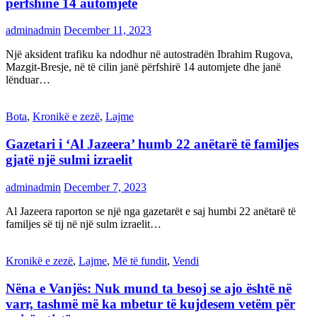
përfshinë 14 automjete
adminadmin
December 11, 2023
Një aksident trafiku ka ndodhur në autostradën Ibrahim Rugova,
Mazgit-Bresje, në të cilin janë përfshirë 14 automjete dhe janë
lënduar…
Bota
,
Kronikë e zezë
,
Lajme
Gazetari i ‘Al Jazeera’ humb 22 anëtarë të familjes
gjatë një sulmi izraelit
adminadmin
December 7, 2023
Al Jazeera raporton se një nga gazetarët e saj humbi 22 anëtarë të
familjes së tij në një sulm izraelit…
Kronikë e zezë
,
Lajme
,
Më të fundit
,
Vendi
Nëna e Vanjës: Nuk mund ta besoj se ajo është në
varr, tashmë më ka mbetur të kujdesem vetëm për