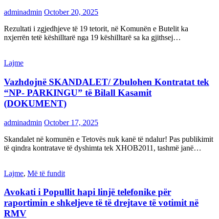
adminadmin
October 20, 2025
Rezultati i zgjedhjeve të 19 tetorit, në Komunën e Butelit ka
nxjerrën tetë këshilltarë nga 19 këshilltarë sa ka gjithsej…
Lajme
Vazhdojnë SKANDALET/ Zbulohen Kontratat tek
“NP- PARKINGU” të Bilall Kasamit
(DOKUMENT)
adminadmin
October 17, 2025
Skandalet në komunën e Tetovës nuk kanë të ndalur! Pas publikimit
të qindra kontratave të dyshimta tek XHOB2011, tashmë janë…
Lajme
,
Më të fundit
Avokati i Popullit hapi linjë telefonike për
raportimin e shkeljeve të të drejtave të votimit në
RMV