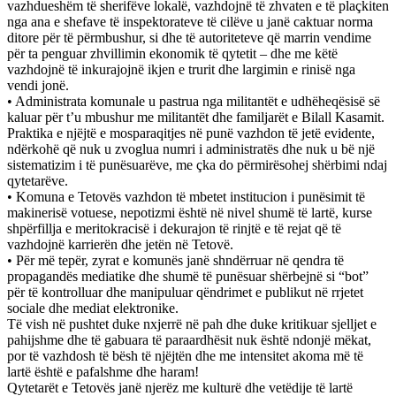
vazhdueshëm të sherifëve lokalë, vazhdojnë të zhvaten e të plaçkiten
nga ana e shefave të inspektorateve të cilëve u janë caktuar norma
ditore për të përmbushur, si dhe të autoriteteve që marrin vendime
për ta penguar zhvillimin ekonomik të qytetit – dhe me këtë
vazhdojnë të inkurajojnë ikjen e trurit dhe largimin e rinisë nga
vendi jonë.
• Administrata komunale u pastrua nga militantët e udhëheqësisë së
kaluar për t’u mbushur me militantët dhe familjarët e Bilall Kasamit.
Praktika e njëjtë e mosparaqitjes në punë vazhdon të jetë evidente,
ndërkohë që nuk u zvoglua numri i administratës dhe nuk u bë një
sistematizim i të punësuarëve, me çka do përmirësohej shërbimi ndaj
qytetarëve.
• Komuna e Tetovës vazhdon të mbetet institucion i punësimit të
makinerisë votuese, nepotizmi është në nivel shumë të lartë, kurse
shpërfillja e meritokracisë i dekurajon të rinjtë e të rejat që të
vazhdojnë karrierën dhe jetën në Tetovë.
• Për më tepër, zyrat e komunës janë shndërruar në qendra të
propagandës mediatike dhe shumë të punësuar shërbejnë si “bot”
për të kontrolluar dhe manipuluar qëndrimet e publikut në rrjetet
sociale dhe mediat elektronike.
Të vish në pushtet duke nxjerrë në pah dhe duke kritikuar sjelljet e
pahijshme dhe të gabuara të paraardhësit nuk është ndonjë mëkat,
por të vazhdosh të bësh të njëjtën dhe me intensitet akoma më të
lartë është e pafalshme dhe haram!
Qytetarët e Tetovës janë njerëz me kulturë dhe vetëdije të lartë