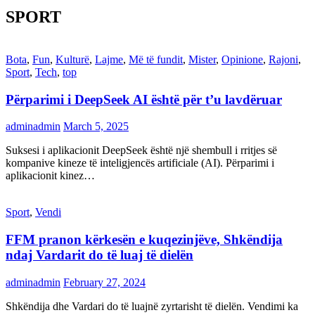
SPORT
Bota
,
Fun
,
Kulturë
,
Lajme
,
Më të fundit
,
Mister
,
Opinione
,
Rajoni
,
Sport
,
Tech
,
top
Përparimi i DeepSeek AI është për t’u lavdëruar
adminadmin
March 5, 2025
Suksesi i aplikacionit DeepSeek është një shembull i rritjes së
kompanive kineze të inteligjencës artificiale (AI). Përparimi i
aplikacionit kinez…
Sport
,
Vendi
FFM pranon kërkesën e kuqezinjëve, Shkëndija
ndaj Vardarit do të luaj të dielën
adminadmin
February 27, 2024
Shkëndija dhe Vardari do të luajnë zyrtarisht të dielën. Vendimi ka