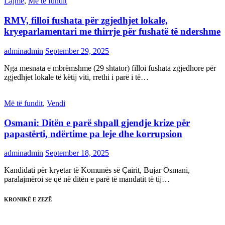
Lajme
,
Më të fundit
RMV, filloi fushata për zgjedhjet lokale,
kryeparlamentari me thirrje për fushatë të ndershme
adminadmin
September 29, 2025
Nga mesnata e mbrëmshme (29 shtator) filloi fushata zgjedhore për
zgjedhjet lokale të këtij viti, rrethi i parë i të…
Më të fundit
,
Vendi
Osmani: Ditën e parë shpall gjendje krize për
papastërti, ndërtime pa leje dhe korrupsion
adminadmin
September 18, 2025
Kandidati për kryetar të Komunës së Çairit, Bujar Osmani,
paralajmëroi se që në ditën e parë të mandatit të tij…
KRONIKË E ZEZË