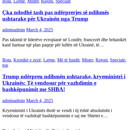
Bota
,
Lajme
,
Mister
,
Rajoni
,
Speciale
Çka ndodhë tash pas ndërprerjes së ndihmës
ushtarake për Ukrainën nga Trump
adminadmin
March 4, 2025
Pas takimit të liderëve evropianë në Londër, francezët dhe britanikët
kanë hartuar një plan paqeje për luftën në Ukrainë, të…
Bota
,
Kronikë e zezë
,
Lajme
,
Më të fundit
,
Mister
,
Rajoni
,
Speciale
,
top
Trump ndërpreu ndihmën ushtarake, kryeministri i
Ukrainës: Të vendosur për vazhdimin e
bashkëpunimit me SHBA!
adminadmin
March 4, 2025
Kryeministri i Ukrainës thotë se vendi i tij është absolutisht i
vendosur të vazhdojë bashkëpunimin e saj me Shtetet e…