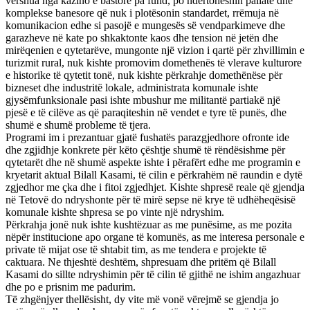
vërshua nga kazino e bastore pa fund, po ndërtoheshin pallate dhe
komplekse banesore që nuk i plotësonin standardet, rrëmuja në
komunikacion edhe si pasojë e mungesës së vendparkimeve dhe
garazheve në kate po shkaktonte kaos dhe tension në jetën dhe
mirëqenien e qytetarëve, mungonte një vizion i qartë për zhvillimin e
turizmit rural, nuk kishte promovim domethenës të vlerave kulturore
e historike të qytetit tonë, nuk kishte përkrahje domethënëse për
bizneset dhe industritë lokale, administrata komunale ishte
gjysëmfunksionale pasi ishte mbushur me militantë partiakë një
pjesë e të cilëve as që paraqiteshin në vendet e tyre të punës, dhe
shumë e shumë probleme të tjera.
Programi im i prezantuar gjatë fushatës parazgjedhore ofronte ide
dhe zgjidhje konkrete për këto çështje shumë të rëndësishme për
qytetarët dhe në shumë aspekte ishte i përafërt edhe me programin e
kryetarit aktual Bilall Kasami, të cilin e përkrahëm në raundin e dytë
zgjedhor me çka dhe i fitoi zgjedhjet. Kishte shpresë reale që gjendja
në Tetovë do ndryshonte për të mirë sepse në krye të udhëheqësisë
komunale kishte shpresa se po vinte një ndryshim.
Përkrahja jonë nuk ishte kushtëzuar as me punësime, as me pozita
nëpër institucione apo organe të komunës, as me interesa personale e
private të mijat ose të shtabit tim, as me tendera e projekte të
caktuara. Ne thjeshtë deshtëm, shpresuam dhe pritëm që Bilall
Kasami do sillte ndryshimin për të cilin të gjithë ne ishim angazhuar
dhe po e prisnim me padurim.
Të zhgënjyer thellësisht, dy vite më vonë vërejmë se gjendja jo