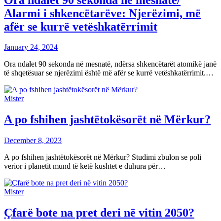
Alarmi i shkencëtarëve: Njerëzimi, më
afër se kurrë vetëshkatërrimit
January 24, 2024
Ora ndalet 90 sekonda në mesnatë, ndërsa shkencëtarët atomikë janë
të shqetësuar se njerëzimi është më afër se kurrë vetëshkatërrimit.…
Mister
A po fshihen jashtëtokësorët në Mërkur?
December 8, 2023
A po fshihen jashtëtokësorët në Mërkur? Studimi zbulon se poli
verior i planetit mund të ketë kushtet e duhura për…
Mister
Çfarë bote na pret deri në vitin 2050?