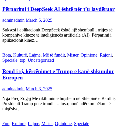
Përparimi i DeepSeek AI është për t’u lavdëruar
adminadmin
March 5, 2025
Suksesi i aplikacionit DeepSeek është një shembull i rritjes së
kompanive kineze të inteligjencës artificiale (AI). Përparimi i
aplikacionit kinez…
Bota
,
Kulturë
,
Lajme
,
Më të fundit
,
Mister
,
Opinione
,
Rajoni
,
Speciale
,
top
,
Uncategorized
Rend i ri, kërcënimet e Trump e kanë shkundur
Europën
adminadmin
March 3, 2025
Nga Preç Zogaj Me rikthimin e bujshëm në Shtëpinë e Bardhë,
Presidenti Tramp po e trondit status-quonë ndërkombëtare të
miqësive,…
Fun
,
Kulturë
,
Lajme
,
Mister
,
Opinione
,
Speciale