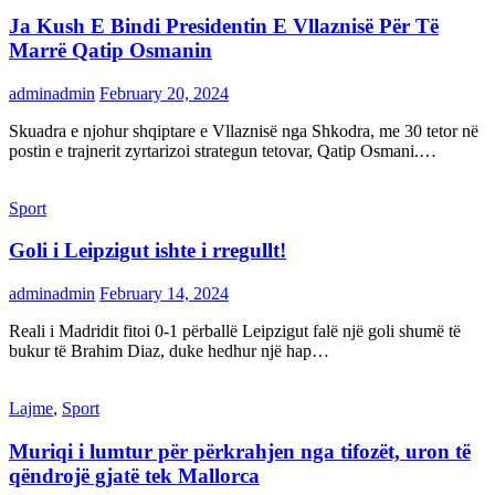
Ja Kush E Bindi Presidentin E Vllaznisë Për Të
Marrë Qatip Osmanin
adminadmin
February 20, 2024
Skuadra e njohur shqiptare e Vllaznisë nga Shkodra, me 30 tetor në
postin e trajnerit zyrtarizoi strategun tetovar, Qatip Osmani.…
Sport
Goli i Leipzigut ishte i rregullt!
adminadmin
February 14, 2024
Reali i Madridit fitoi 0-1 përballë Leipzigut falë një goli shumë të
bukur të Brahim Diaz, duke hedhur një hap…
Lajme
,
Sport
Muriqi i lumtur për përkrahjen nga tifozët, uron të
qëndrojë gjatë tek Mallorca