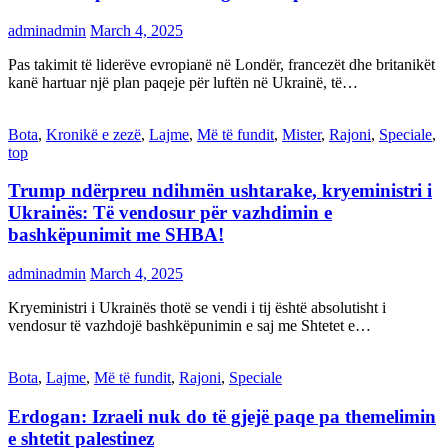
adminadmin
March 4, 2025
Pas takimit të liderëve evropianë në Londër, francezët dhe britanikët
kanë hartuar një plan paqeje për luftën në Ukrainë, të…
Bota
,
Kronikë e zezë
,
Lajme
,
Më të fundit
,
Mister
,
Rajoni
,
Speciale
,
top
Trump ndërpreu ndihmën ushtarake, kryeministri i
Ukrainës: Të vendosur për vazhdimin e
bashkëpunimit me SHBA!
adminadmin
March 4, 2025
Kryeministri i Ukrainës thotë se vendi i tij është absolutisht i
vendosur të vazhdojë bashkëpunimin e saj me Shtetet e…
Bota
,
Lajme
,
Më të fundit
,
Rajoni
,
Speciale
Erdogan: Izraeli nuk do të gjejë paqe pa themelimin
e shtetit palestinez