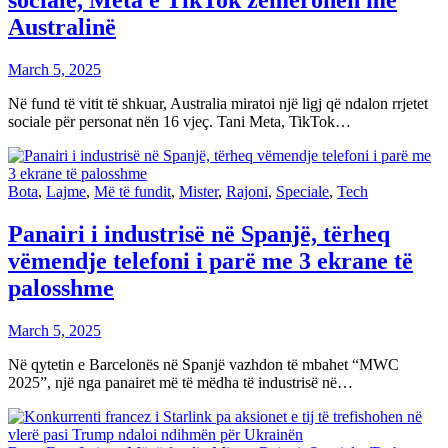
sociale, Meta e TikTok zemërohen me
Australinë
March 5, 2025
Në fund të vitit të shkuar, Australia miratoi një ligj që ndalon rrjetet
sociale për personat nën 16 vjeç. Tani Meta, TikTok…
Bota
,
Lajme
,
Më të fundit
,
Mister
,
Rajoni
,
Speciale
,
Tech
Panairi i industrisë në Spanjë, tërheq
vëmendje telefoni i parë me 3 ekrane të
palosshme
March 5, 2025
Në qytetin e Barcelonës në Spanjë vazhdon të mbahet “MWC
2025”, një nga panairet më të mëdha të industrisë në…