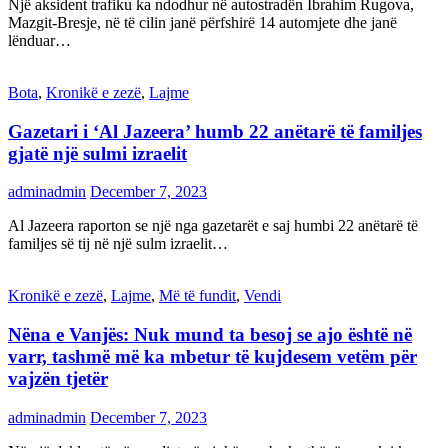
Një aksident trafiku ka ndodhur në autostradën Ibrahim Rugova,
Mazgit-Bresje, në të cilin janë përfshirë 14 automjete dhe janë
lënduar…
Bota
,
Kronikë e zezë
,
Lajme
Gazetari i ‘Al Jazeera’ humb 22 anëtarë të familjes
gjatë një sulmi izraelit
adminadmin
December 7, 2023
Al Jazeera raporton se një nga gazetarët e saj humbi 22 anëtarë të
familjes së tij në një sulm izraelit…
Kronikë e zezë
,
Lajme
,
Më të fundit
,
Vendi
Nëna e Vanjës: Nuk mund ta besoj se ajo është në
varr, tashmë më ka mbetur të kujdesem vetëm për
vajzën tjetër
adminadmin
December 7, 2023