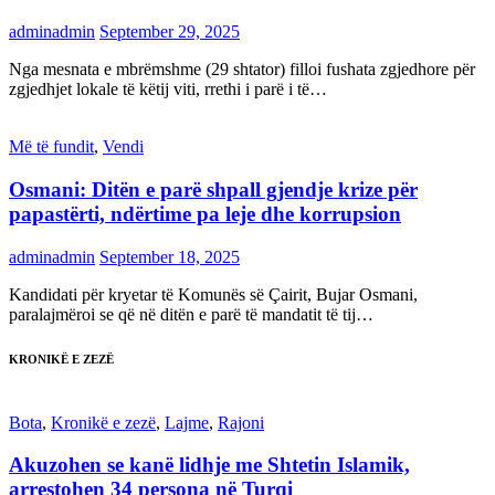
adminadmin
September 29, 2025
Nga mesnata e mbrëmshme (29 shtator) filloi fushata zgjedhore për
zgjedhjet lokale të këtij viti, rrethi i parë i të…
Më të fundit
,
Vendi
Osmani: Ditën e parë shpall gjendje krize për
papastërti, ndërtime pa leje dhe korrupsion
adminadmin
September 18, 2025
Kandidati për kryetar të Komunës së Çairit, Bujar Osmani,
paralajmëroi se që në ditën e parë të mandatit të tij…
KRONIKË E ZEZË
Bota
,
Kronikë e zezë
,
Lajme
,
Rajoni
Akuzohen se kanë lidhje me Shtetin Islamik,
arrestohen 34 persona në Turqi