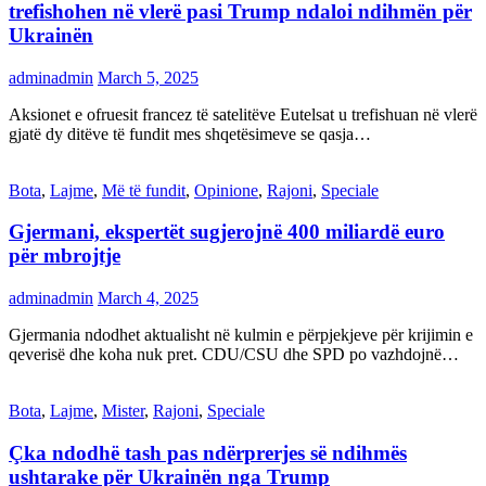
trefishohen në vlerë pasi Trump ndaloi ndihmën për
Ukrainën
adminadmin
March 5, 2025
Aksionet e ofruesit francez të satelitëve Eutelsat u trefishuan në vlerë
gjatë dy ditëve të fundit mes shqetësimeve se qasja…
Bota
,
Lajme
,
Më të fundit
,
Opinione
,
Rajoni
,
Speciale
Gjermani, ekspertët sugjerojnë 400 miliardë euro
për mbrojtje
adminadmin
March 4, 2025
Gjermania ndodhet aktualisht në kulmin e përpjekjeve për krijimin e
qeverisë dhe koha nuk pret. CDU/CSU dhe SPD po vazhdojnë…
Bota
,
Lajme
,
Mister
,
Rajoni
,
Speciale
Çka ndodhë tash pas ndërprerjes së ndihmës
ushtarake për Ukrainën nga Trump