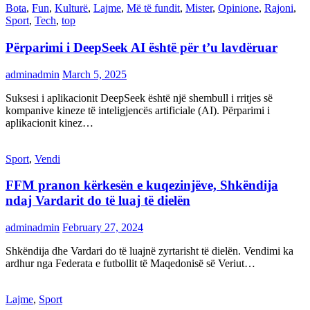
Bota
,
Fun
,
Kulturë
,
Lajme
,
Më të fundit
,
Mister
,
Opinione
,
Rajoni
,
Sport
,
Tech
,
top
Përparimi i DeepSeek AI është për t’u lavdëruar
adminadmin
March 5, 2025
Suksesi i aplikacionit DeepSeek është një shembull i rritjes së
kompanive kineze të inteligjencës artificiale (AI). Përparimi i
aplikacionit kinez…
Sport
,
Vendi
FFM pranon kërkesën e kuqezinjëve, Shkëndija
ndaj Vardarit do të luaj të dielën
adminadmin
February 27, 2024
Shkëndija dhe Vardari do të luajnë zyrtarisht të dielën. Vendimi ka
ardhur nga Federata e futbollit të Maqedonisë së Veriut…
Lajme
,
Sport