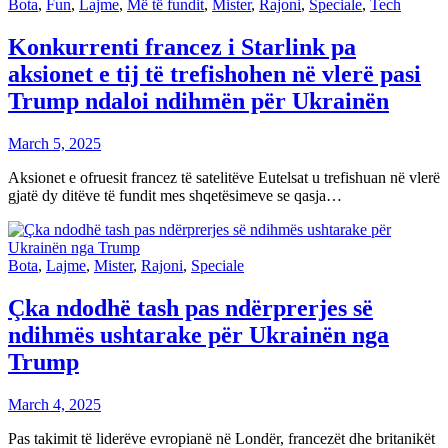
Bota
,
Fun
,
Lajme
,
Më të fundit
,
Mister
,
Rajoni
,
Speciale
,
Tech
Konkurrenti francez i Starlink pa
aksionet e tij të trefishohen në vlerë pasi
Trump ndaloi ndihmën për Ukrainën
March 5, 2025
Aksionet e ofruesit francez të satelitëve Eutelsat u trefishuan në vlerë
gjatë dy ditëve të fundit mes shqetësimeve se qasja…
Bota
,
Lajme
,
Mister
,
Rajoni
,
Speciale
Çka ndodhë tash pas ndërprerjes së
ndihmës ushtarake për Ukrainën nga
Trump
March 4, 2025
Pas takimit të liderëve evropianë në Londër, francezët dhe britanikët