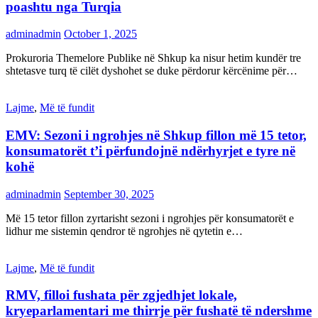
poashtu nga Turqia
adminadmin
October 1, 2025
Prokuroria Themelore Publike në Shkup ka nisur hetim kundër tre
shtetasve turq të cilët dyshohet se duke përdorur kërcënime për…
Lajme
,
Më të fundit
EMV: Sezoni i ngrohjes në Shkup fillon më 15 tetor,
konsumatorët t’i përfundojnë ndërhyrjet e tyre në
kohë
adminadmin
September 30, 2025
Më 15 tetor fillon zyrtarisht sezoni i ngrohjes për konsumatorët e
lidhur me sistemin qendror të ngrohjes në qytetin e…
Lajme
,
Më të fundit
RMV, filloi fushata për zgjedhjet lokale,
kryeparlamentari me thirrje për fushatë të ndershme