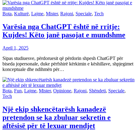
Bota
,
Kulturë
,
Lajme
,
Mister
,
Rajoni
,
Speciale
,
Tech
Varësia nga ChatGPT është në rritje:
Kujdes! Këto janë pasojat e mundshme
April 1, 2025
Sipas studiuesve, përdoruesit që përdorin shpesh ChatGPT për
biseda jopersonale, duke përfshirë kërkimin e këshillave, shpjegimet
konceptuale dhe ndihmën për…
Bota
,
Fun
,
Lajme
,
Mister
,
Opinione
,
Rajoni
,
Shëndeti
,
Speciale
,
Tech
Një ekip shkencëtarësh kanadezë
pretendon se ka zbuluar sekretin e
aftësisë për të lexuar mendjet