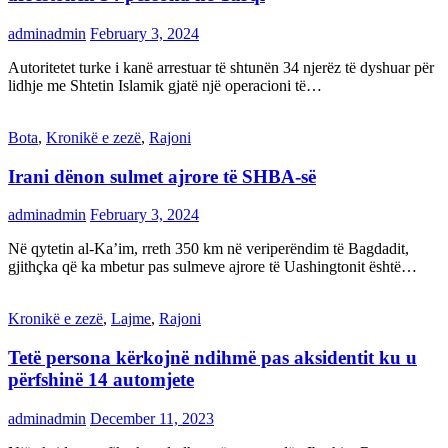
adminadmin
February 3, 2024
Autoritetet turke i kanë arrestuar të shtunën 34 njerëz të dyshuar për
lidhje me Shtetin Islamik gjatë një operacioni të…
Bota
,
Kronikë e zezë
,
Rajoni
Irani dënon sulmet ajrore të SHBA-së
adminadmin
February 3, 2024
Në qytetin al-Ka’im, rreth 350 km në veriperëndim të Bagdadit,
gjithçka që ka mbetur pas sulmeve ajrore të Uashingtonit është…
Kronikë e zezë
,
Lajme
,
Rajoni
Tetë persona kërkojnë ndihmë pas aksidentit ku u
përfshinë 14 automjete
adminadmin
December 11, 2023