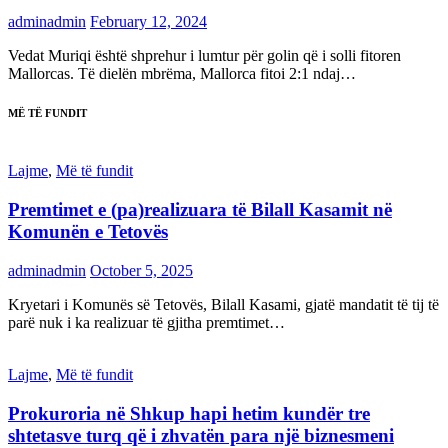
adminadmin
February 12, 2024
Vedat Muriqi është shprehur i lumtur për golin që i solli fitoren
Mallorcas. Të dielën mbrëma, Mallorca fitoi 2:1 ndaj…
MË TË FUNDIT
Lajme
,
Më të fundit
Premtimet e (pa)realizuara të Bilall Kasamit në
Komunën e Tetovës
adminadmin
October 5, 2025
Kryetari i Komunës së Tetovës, Bilall Kasami, gjatë mandatit të tij të
parë nuk i ka realizuar të gjitha premtimet…
Lajme
,
Më të fundit
Prokuroria në Shkup hapi hetim kundër tre
shtetasve turq që i zhvatën para një biznesmeni