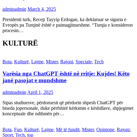
adminadmin
March 4, 2025
Presidenti turk, Recep Tayyip Erdogan, ka deklaruar se siguria e
Evropës pa Turqinë është e paimagjinueshme. “Turqia e konsideron
procesin…
KULTURË
Bota
,
Kulturë
,
Lajme
,
Mister
,
Rajoni
,
Speciale
,
Tech
Varësia nga ChatGPT është në rritje: Kujdes! Këto
janë pasojat e mundshme
adminadmin
April 1, 2025
Sipas studiuesve, përdoruesit që përdorin shpesh ChatGPT për
biseda jopersonale, duke përfshirë kërkimin e këshillave, shpjegimet
konceptuale dhe ndihmën për…
Bota
,
Fun
,
Kulturë
,
Lajme
,
Më të fundit
,
Mister
,
Opinione
,
Rajoni
,
Sport
,
Tech
,
top