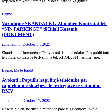
nxjerrën tetë këshilltarë nga 19 këshilltarë sa ka gjithsej…
Lajme
Vazhdojnë SKANDALET/ Zbulohen Kontratat tek
“NP- PARKINGU” të Bilall Kasamit
(DOKUMENT)
adminadmin
October 17, 2025
Skandalet në komunën e Tetovës nuk kanë të ndalur! Pas publikimit
të qindra kontratave të dyshimta tek XHOB2011, tashmë janë…
Lajme
,
Më të fundit
Avokati i Popullit hapi linjë telefonike për
raportimin e shkeljeve të të drejtave të votimit në
RMV
adminadmin
October 17, 2025
Nëse të dielën, në ditën e raundit të parë të zgjedhjeve lokale,