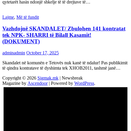
qytetarët hasin ndonjë shkelje të të drejtave të…
Lajme
,
Më të fundit
Vazhdojnē SKANDALET/ Zbulohen 141 kontratat
tek NPK- SHARRI të Bilall Kasamit!
(DOKUMENT)
adminadmin
October 17, 2025
Skandalet në komunën e Tetovës nuk kanë të ndalur! Pas publikimit
të qindra kontratave të dyshimta tek XHOB2011, tashmë janë…
Copyright © 2026
Sigmak.mk
| Newsbreak
Magazine by
Ascendoor
| Powered by
WordPress
.