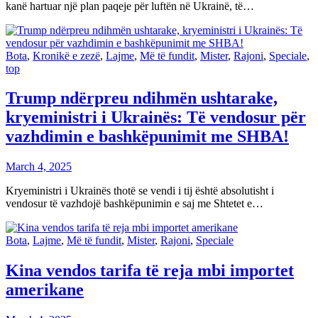
kanë hartuar një plan paqeje për luftën në Ukrainë, të…
Bota
,
Kronikë e zezë
,
Lajme
,
Më të fundit
,
Mister
,
Rajoni
,
Speciale
,
top
Trump ndërpreu ndihmën ushtarake,
kryeministri i Ukrainës: Të vendosur për
vazhdimin e bashkëpunimit me SHBA!
March 4, 2025
Kryeministri i Ukrainës thotë se vendi i tij është absolutisht i
vendosur të vazhdojë bashkëpunimin e saj me Shtetet e…
Bota
,
Lajme
,
Më të fundit
,
Mister
,
Rajoni
,
Speciale
Kina vendos tarifa të reja mbi importet
amerikane