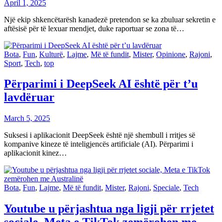
April 1, 2025
Një ekip shkencëtarësh kanadezë pretendon se ka zbuluar sekretin e
aftësisë për të lexuar mendjet, duke raportuar se zona të…
Bota
,
Fun
,
Kulturë
,
Lajme
,
Më të fundit
,
Mister
,
Opinione
,
Rajoni
,
Sport
,
Tech
,
top
Përparimi i DeepSeek AI është për t’u
lavdëruar
March 5, 2025
Suksesi i aplikacionit DeepSeek është një shembull i rritjes së
kompanive kineze të inteligjencës artificiale (AI). Përparimi i
aplikacionit kinez…
Bota
,
Fun
,
Lajme
,
Më të fundit
,
Mister
,
Rajoni
,
Speciale
,
Tech
Youtube u përjashtua nga ligji për rrjetet