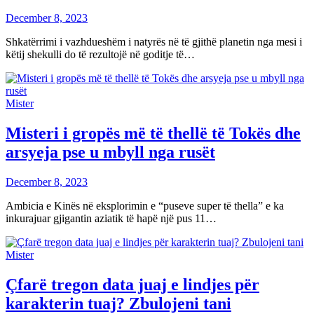
December 8, 2023
Shkatërrimi i vazhdueshëm i natyrës në të gjithë planetin nga mesi i
këtij shekulli do të rezultojë në goditje të…
Mister
Misteri i gropës më të thellë të Tokës dhe
arsyeja pse u mbyll nga rusët
December 8, 2023
Ambicia e Kinës në eksplorimin e “puseve super të thella” e ka
inkurajuar gjigantin aziatik të hapë një pus 11…
Mister
Çfarë tregon data juaj e lindjes për
karakterin tuaj? Zbulojeni tani