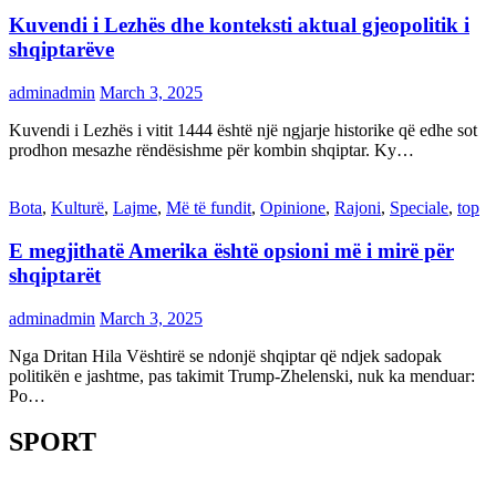
Kuvendi i Lezhës dhe konteksti aktual gjeopolitik i
shqiptarëve
adminadmin
March 3, 2025
Kuvendi i Lezhës i vitit 1444 është një ngjarje historike që edhe sot
prodhon mesazhe rëndësishme për kombin shqiptar. Ky…
Bota
,
Kulturë
,
Lajme
,
Më të fundit
,
Opinione
,
Rajoni
,
Speciale
,
top
E megjithatë Amerika është opsioni më i mirë për
shqiptarët
adminadmin
March 3, 2025
Nga Dritan Hila Vështirë se ndonjë shqiptar që ndjek sadopak
politikën e jashtme, pas takimit Trump-Zhelenski, nuk ka menduar:
Po…
SPORT