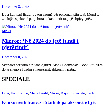
December 8, 2023
Data kur keni lindur tregon shumë për personalitetin tuaj. Mund të
zbulojë aspekte të panjohura të karakterit tuaj që shpjegojnë…
Mister
Mirror: ‘Në 2024 do jetë fundi i
njerëzimit’
December 8, 2023
Skenarët për vitin e ri janë ogurzi. Sipas Doomsday Clock, viti 2024
do të shënojë fundin e njerëzimit, shkruan gazeta…
SPECIALE
Bota
,
Fun
,
Lajme
,
Më të fundit
,
Mister
,
Rajoni
,
Speciale
,
Tech
Konkurrenti francez i Starlink pa aksionet e tij të