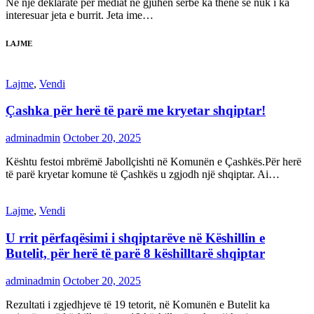
Në një deklaratë për mediat në gjuhën serbe ka thënë se nuk i ka
interesuar jeta e burrit. Jeta ime…
LAJME
Lajme
,
Vendi
Çashka për herë të parë me kryetar shqiptar!
adminadmin
October 20, 2025
Kështu festoi mbrëmë Jabollçishti në Komunën e Çashkës.Për herë
të parë kryetar komune të Çashkës u zgjodh një shqiptar. Ai…
Lajme
,
Vendi
U rrit përfaqësimi i shqiptarëve në Këshillin e
Butelit, për herë të parë 8 këshilltarë shqiptar
adminadmin
October 20, 2025
Rezultati i zgjedhjeve të 19 tetorit, në Komunën e Butelit ka