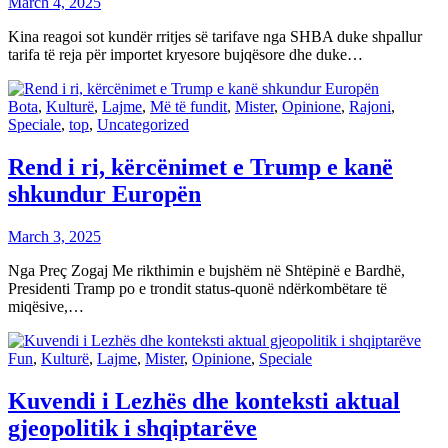
March 4, 2025
Kina reagoi sot kundër rritjes së tarifave nga SHBA duke shpallur
tarifa të reja për importet kryesore bujqësore dhe duke…
Bota
,
Kulturë
,
Lajme
,
Më të fundit
,
Mister
,
Opinione
,
Rajoni
,
Speciale
,
top
,
Uncategorized
Rend i ri, kërcënimet e Trump e kanë
shkundur Europën
March 3, 2025
Nga Preç Zogaj Me rikthimin e bujshëm në Shtëpinë e Bardhë,
Presidenti Tramp po e trondit status-quonë ndërkombëtare të
miqësive,…
Fun
,
Kulturë
,
Lajme
,
Mister
,
Opinione
,
Speciale
Kuvendi i Lezhës dhe konteksti aktual
gjeopolitik i shqiptarëve