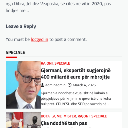
nga Dibra, Jëlldëz Veaposka, së cilës në vitin 2020, pas
aplikacionit kinez…
400 miliardë euro për mbrojtje
lindjes me…
adminadmin
March 4, 2025
BOTA
,
KULTURË
,
LAJME
,
MË TË FUNDIT
,
Gjermania ndodhet aktualisht në kulmin e
MISTER
,
OPINIONE
,
RAJONI
,
SPECIALE
,
TOP
,
Leave a Reply
përpjekjeve për krijimin e qeverisë dhe koha
UNCATEGORIZED
nuk pret. CDU/CSU dhe SPD po vazhdojnë…
Rend i ri, kërcënimet e Trump e
You must be
logged in
to post a comment.
kanë shkundur Europën
BOTA
,
LAJME
,
MISTER
,
RAJONI
,
SPECIALE
adminadmin
March 3, 2025
Çka ndodhë tash pas
SPECIALE
Nga Preç Zogaj Me rikthimin e bujshëm në
ndërprerjes së ndihmës
Shtëpinë e Bardhë, Presidenti Tramp po e
ushtarake për Ukrainën nga
trondit status-quonë ndërkombëtare të
Trump
miqësive,…
adminadmin
March 4, 2025
FUN
,
KULTURË
,
LAJME
,
MISTER
,
OPINIONE
,
Pas takimit të liderëve evropianë në Londër,
SPECIALE
francezët dhe britanikët kanë hartuar një
Kuvendi i Lezhës dhe konteksti
plan paqeje për luftën në Ukrainë, të…
aktual gjeopolitik i shqiptarëve
BOTA
,
KRONIKË E ZEZË
,
LAJME
,
adminadmin
March 3, 2025
MË TË FUNDIT
,
MISTER
,
RAJONI
,
SPECIALE
,
Kuvendi i Lezhës i vitit 1444 është një ngjarje
TOP
historike që edhe sot prodhon mesazhe