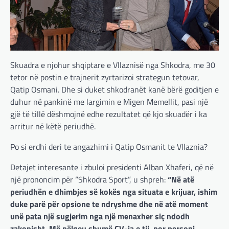
Skuadra e njohur shqiptare e Vllaznisë nga Shkodra, me 30
tetor në postin e trajnerit zyrtarizoi strategun tetovar,
Qatip Osmani. Dhe si duket shkodranët kanë bërë goditjen e
duhur në pankinë me largimin e Migen Memellit, pasi një
gjë të tillë dëshmojnë edhe rezultatet që kjo skuadër i ka
arritur në këtë periudhë.
Po si erdhi deri te angazhimi i Qatip Osmanit te Vllaznia?
Detajet interesante i zbuloi presidenti Alban Xhaferi, që në
një prononcim për “Shkodra Sport”, u shpreh:
“Në atë
periudhën e dhimbjes së kokës nga situata e krijuar, ishim
duke parë për opsione te ndryshme dhe në atë moment
unë pata një sugjerim nga një menaxher siç ndodh
zakonisht. Më pëlqeu shumë CV-ja e tij, por personi