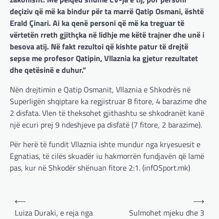
deçiziv që më ka bindur për ta marrë Qatip Osmani, është
Erald Çinari. Ai ka qenë personi që më ka treguar të
vërtetën rreth gjithçka në lidhje me këtë trajner dhe unë i
besova atij. Në fakt rezultoi që kishte patur të drejtë
sepse me profesor Qatipin, Vllaznia ka gjetur rezultatet
dhe qetësinë e duhur.”
Nën drejtimin e Qatip Osmanit, Vllaznia e Shkodrës në
Superligën shqiptare ka regjistruar 8 fitore, 4 barazime dhe
2 disfata. Vlen të theksohet gjithashtu se shkodranët kanë
një ecuri prej 9 ndeshjeve pa disfatë (7 fitore, 2 barazime).
Për herë të fundit Vllaznia ishte mundur nga kryesuesit e
Egnatias, të cilës skuadër iu hakmorrën fundjavën që lamë
pas, kur në Shkodër shënuan fitore 2:1. (infOSport.mk)
Post
⟵
⟶
navigation
Luiza Duraki, e reja nga
Sulmohet mjeku dhe 3