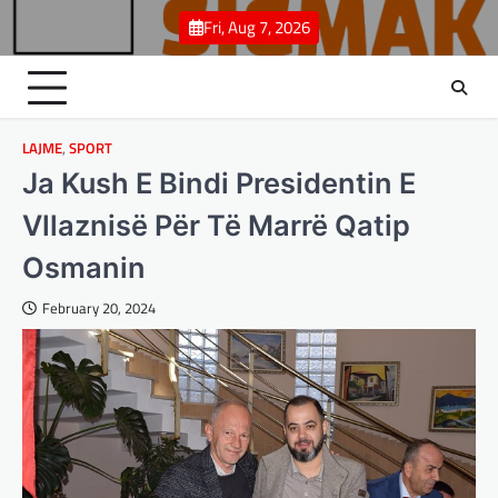
Skip
Fri, Aug 7, 2026
to
content
LAJME
,
SPORT
Ja Kush E Bindi Presidentin E
Vllaznisë Për Të Marrë Qatip
Osmanin
February 20, 2024