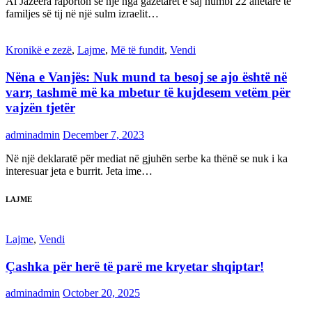
Al Jazeera raporton se një nga gazetarët e saj humbi 22 anëtarë të
familjes së tij në një sulm izraelit…
Kronikë e zezë
,
Lajme
,
Më të fundit
,
Vendi
Nëna e Vanjës: Nuk mund ta besoj se ajo është në
varr, tashmë më ka mbetur të kujdesem vetëm për
vajzën tjetër
adminadmin
December 7, 2023
Në një deklaratë për mediat në gjuhën serbe ka thënë se nuk i ka
interesuar jeta e burrit. Jeta ime…
LAJME
Lajme
,
Vendi
Çashka për herë të parë me kryetar shqiptar!
adminadmin
October 20, 2025