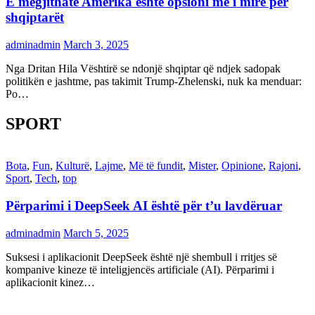
E megjithatë Amerika është opsioni më i mirë për
shqiptarët
adminadmin
March 3, 2025
Nga Dritan Hila Vështirë se ndonjë shqiptar që ndjek sadopak
politikën e jashtme, pas takimit Trump-Zhelenski, nuk ka menduar:
Po…
SPORT
Bota
,
Fun
,
Kulturë
,
Lajme
,
Më të fundit
,
Mister
,
Opinione
,
Rajoni
,
Sport
,
Tech
,
top
Përparimi i DeepSeek AI është për t’u lavdëruar
adminadmin
March 5, 2025
Suksesi i aplikacionit DeepSeek është një shembull i rritjes së
kompanive kineze të inteligjencës artificiale (AI). Përparimi i
aplikacionit kinez…