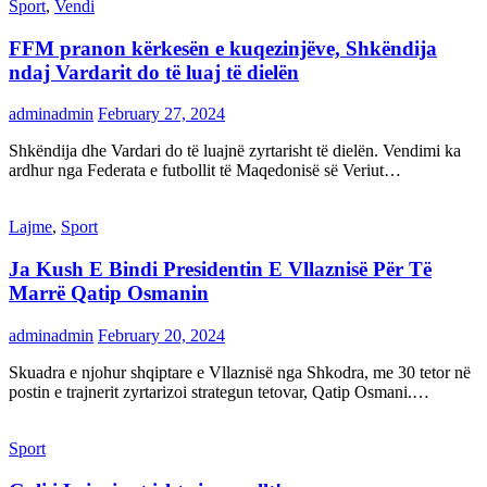
Sport
,
Vendi
FFM pranon kërkesën e kuqezinjëve, Shkëndija
ndaj Vardarit do të luaj të dielën
adminadmin
February 27, 2024
Shkëndija dhe Vardari do të luajnë zyrtarisht të dielën. Vendimi ka
ardhur nga Federata e futbollit të Maqedonisë së Veriut…
Lajme
,
Sport
Ja Kush E Bindi Presidentin E Vllaznisë Për Të
Marrë Qatip Osmanin
adminadmin
February 20, 2024
Skuadra e njohur shqiptare e Vllaznisë nga Shkodra, me 30 tetor në
postin e trajnerit zyrtarizoi strategun tetovar, Qatip Osmani.…
Sport