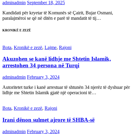
adminadmin
September 18, 2025
Kandidati për kryetar të Komunës së Çairit, Bujar Osmani,
paralajmëroi se që në ditën e parë të mandatit të tij…
KRONIKË E ZEZË
Bota
,
Kronikë e zezë
,
Lajme
,
Rajoni
Akuzohen se kanë lidhje me Shtetin Islamik,
arrestohen 34 persona në Turqi
adminadmin
February 3, 2024
Autoritetet turke i kanë arrestuar të shtunën 34 njerëz të dyshuar për
lidhje me Shtetin Islamik gjatë një operacioni të…
Bota
,
Kronikë e zezë
,
Rajoni
Irani dënon sulmet ajrore të SHBA-së
adminadmin
February 3, 2024