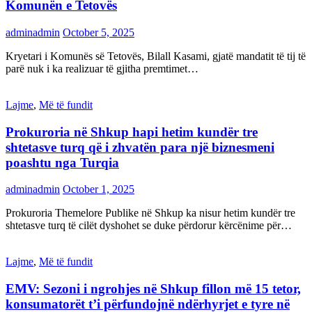
Komunën e Tetovës
adminadmin
October 5, 2025
Kryetari i Komunës së Tetovës, Bilall Kasami, gjatë mandatit të tij të
parë nuk i ka realizuar të gjitha premtimet…
Lajme
,
Më të fundit
Prokuroria në Shkup hapi hetim kundër tre
shtetasve turq që i zhvatën para një biznesmeni
poashtu nga Turqia
adminadmin
October 1, 2025
Prokuroria Themelore Publike në Shkup ka nisur hetim kundër tre
shtetasve turq të cilët dyshohet se duke përdorur kërcënime për…
Lajme
,
Më të fundit
EMV: Sezoni i ngrohjes në Shkup fillon më 15 tetor,
konsumatorët t’i përfundojnë ndërhyrjet e tyre në