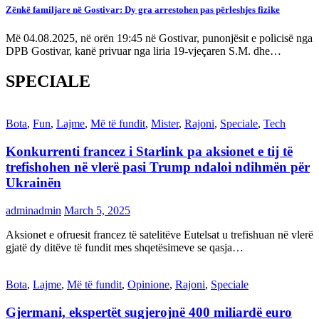
Zënkë familjare në Gostivar: Dy gra arrestohen pas përleshjes fizike
Më 04.08.2025, në orën 19:45 në Gostivar, punonjësit e policisë nga
DPB Gostivar, kanë privuar nga liria 19-vjeçaren S.M. dhe…
SPECIALE
Bota
,
Fun
,
Lajme
,
Më të fundit
,
Mister
,
Rajoni
,
Speciale
,
Tech
Konkurrenti francez i Starlink pa aksionet e tij të
trefishohen në vlerë pasi Trump ndaloi ndihmën për
Ukrainën
adminadmin
March 5, 2025
Aksionet e ofruesit francez të satelitëve Eutelsat u trefishuan në vlerë
gjatë dy ditëve të fundit mes shqetësimeve se qasja…
Bota
,
Lajme
,
Më të fundit
,
Opinione
,
Rajoni
,
Speciale
Gjermani, ekspertët sugjerojnë 400 miliardë euro