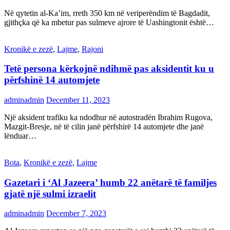
Në qytetin al-Ka’im, rreth 350 km në veriperëndim të Bagdadit,
gjithçka që ka mbetur pas sulmeve ajrore të Uashingtonit është…
Kronikë e zezë
,
Lajme
,
Rajoni
Tetë persona kërkojnë ndihmë pas aksidentit ku u
përfshinë 14 automjete
adminadmin
December 11, 2023
Një aksident trafiku ka ndodhur në autostradën Ibrahim Rugova,
Mazgit-Bresje, në të cilin janë përfshirë 14 automjete dhe janë
lënduar…
Bota
,
Kronikë e zezë
,
Lajme
Gazetari i ‘Al Jazeera’ humb 22 anëtarë të familjes
gjatë një sulmi izraelit
adminadmin
December 7, 2023