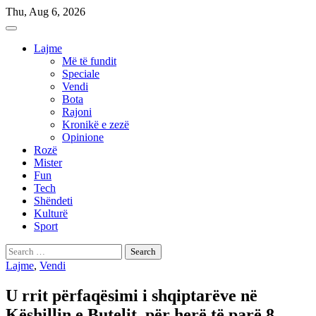
Skip
Thu, Aug 6, 2026
to
content
Lajme
Më të fundit
Speciale
Vendi
Bota
Rajoni
Kronikë e zezë
Opinione
Rozë
Mister
Fun
Tech
Shëndeti
Kulturë
Sport
Search
for:
Lajme
,
Vendi
U rrit përfaqësimi i shqiptarëve në
Këshillin e Butelit, për herë të parë 8