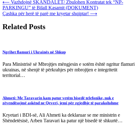
Post
⟵
Vazhdojnë SKANDALET/ Zbulohen Kontratat tek “NP-
PARKINGU” të Bilall Kasamit (DOKUMENT)
navigation
Çashka për herë të parë me kryetar shqiptar!
⟶
Related Posts
Ngrihet flamuri i Ukrainës në Shkup
Para Ministrisë së Mbrojtjes mëngjesin e sotëm është ngritur flamuri
ukrainas, në shenjë të përkrahjes për mbrojtjen e integritetit
territorial…
Ahmeti: Me Taravarin kam patur vetëm bisedë telefonike, nuk e
zëvendësojmë askënd ne Qeveri, jemi për zgjedhje të parakohshme
Kryetari i BDI-së, Ali Ahmeti ka deklaruar se me ministrin e
Shëndetësisë, Arben Taravari ka patur një bisedë të shkurtë…