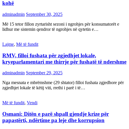
kohë
adminadmin
September 30, 2025
Më 15 tetor fillon zyrtarisht sezoni i ngrohjes për konsumatorët e
lidhur me sistemin qendror të ngrohjes në qytetin e…
Lajme
,
Më të fundit
RMV, filloi fushata për zgjedhjet lokale,
kryeparlamentari me thirrje për fushatë të ndershme
adminadmin
September 29, 2025
Nga mesnata e mbrëmshme (29 shtator) filloi fushata zgjedhore për
zgjedhjet lokale të këtij viti, rrethi i parë i të…
Më të fundit
,
Vendi
Osmani: Ditën e parë shpall gjendje krize për
papastërti, ndërtime pa leje dhe korrupsion