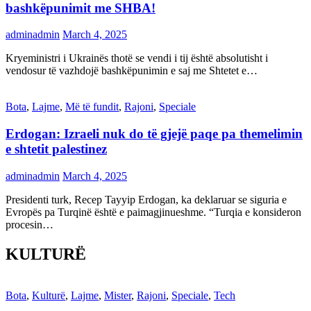
bashkëpunimit me SHBA!
adminadmin
March 4, 2025
Kryeministri i Ukrainës thotë se vendi i tij është absolutisht i
vendosur të vazhdojë bashkëpunimin e saj me Shtetet e…
Bota
,
Lajme
,
Më të fundit
,
Rajoni
,
Speciale
Erdogan: Izraeli nuk do të gjejë paqe pa themelimin
e shtetit palestinez
adminadmin
March 4, 2025
Presidenti turk, Recep Tayyip Erdogan, ka deklaruar se siguria e
Evropës pa Turqinë është e paimagjinueshme. “Turqia e konsideron
procesin…
KULTURË
Bota
,
Kulturë
,
Lajme
,
Mister
,
Rajoni
,
Speciale
,
Tech