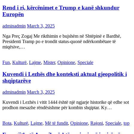
Rend i ri, kërcënimet e Trump e kanë shkundur
Europën
adminadmin
March 3, 2025
Nga Preç Zogaj Me rikthimin e bujshëm në Shtëpinë e Bardhë,
Presidenti Tramp po e trondit status-quonë ndërkombëtare të
miqësive,…
Fun
,
Kulturë
,
Lajme
,
Mister
,
Opinione
,
Speciale
Kuvendi i Lezhës dhe konteksti aktual gjeopolitik i
shqiptarëve
adminadmin
March 3, 2025
Kuvendi i Lezhës i vitit 1444 është një ngjarje historike që edhe sot
prodhon mesazhe rëndësishme për kombin shqiptar. Ky…
Bota
,
Kulturë
,
Lajme
,
Më të fundit
,
Opinione
,
Rajoni
,
Speciale
,
top