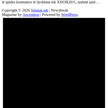
të qindra kontratave të dyshimta tek XHOB2011, tashmë janë…
Copyright © 2026
Sigmak.mk
| Newsbreak
Magazine by
Ascendoor
| Powered by
WordPress
.