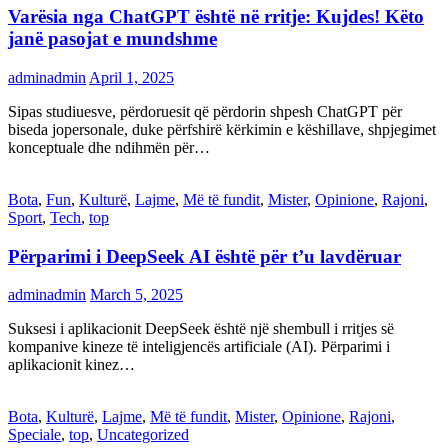
Varësia nga ChatGPT është në rritje: Kujdes! Këto
janë pasojat e mundshme
adminadmin
April 1, 2025
Sipas studiuesve, përdoruesit që përdorin shpesh ChatGPT për
biseda jopersonale, duke përfshirë kërkimin e këshillave, shpjegimet
konceptuale dhe ndihmën për…
Bota
,
Fun
,
Kulturë
,
Lajme
,
Më të fundit
,
Mister
,
Opinione
,
Rajoni
,
Sport
,
Tech
,
top
Përparimi i DeepSeek AI është për t’u lavdëruar
adminadmin
March 5, 2025
Suksesi i aplikacionit DeepSeek është një shembull i rritjes së
kompanive kineze të inteligjencës artificiale (AI). Përparimi i
aplikacionit kinez…
Bota
,
Kulturë
,
Lajme
,
Më të fundit
,
Mister
,
Opinione
,
Rajoni
,
Speciale
,
top
,
Uncategorized