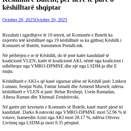
këshilltarë shqiptar
October 20, 2025
October 20, 2025
Rezultati i zgjedhjeve të 19 tetorit, në Komunën e Butelit ka
nxjerrën tetë këshilltarë nga 19 këshilltarë sa ka gjithsej Këshilli i
Komunës së Butelit, transmeton Portalb.mk.
Në përbërjen e re të Këshillit, do të jenë katër kandidatë të
koalicionit VLEN, katër të koalicionit AKI, nëntë nga koalicioni i
udhëhequr nga VMRO-DPMNE dhe një nga LSDM-ja dhe E
majta.
Këshilltarët e AKI-s që kanë siguruar ulëse në Këshill janë: Linkest
Lumani, Senijat Nuhi, Fatmir Ismaili dhe Armend Murseli; ndërsa
këshilltarët e VLEN-it janë: Behar Rexhepi, Usein Ramadan,
Albesa Raman dhe Xhemail Zendelovski.
Në garën për kryetarin e Komunës së Butelit, kanë marrë pjesë tri
kandidatë. Darko Kostovski nga VMRO-DPMNE mori 52.96 % të
votave, Isameedin Azizi nga AKI mori 28.17 %, ndërsa Olivera
Livriniq nga LSDM-ja mori 9.35 përqind.