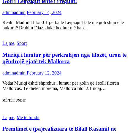
Goli i Leipzigut ishte i rregullt!
adminadmin
February 14, 2024
Reali i Madridit fitoi 0-1 përballë Leipzigut falë një goli shumë të
bukur të Brahim Diaz, duke hedhur një hap…
Lajme
,
Sport
Muriqi i lumtur për përkrahjen nga tifozët, uron të
qëndrojë gjatë tek Mallorca
adminadmin
February 12, 2024
Vedat Muriqi është shprehur i lumtur për golin që i solli fitoren
Mallorcas. Të dielën mbrëma, Mallorca fitoi 2:1 ndaj…
MË TË FUNDIT
Lajme
,
Më të fundit
Premtimet e (pa)realizuara të Bilall Kasamit në