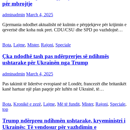
për mbrojtje
adminadmin
March 4, 2025
Gjermania ndodhet aktualisht në kulmin e përpjekjeve për krijimin e
qeverisë dhe koha nuk pret. CDU/CSU dhe SPD po vazhdojnë…
Bota
,
Lajme
,
Mister
,
Rajoni
,
Speciale
Çka ndodhë tash pas ndërprerjes së ndihmës
ushtarake për Ukrainën nga Trump
adminadmin
March 4, 2025
Pas takimit të liderëve evropianë në Londër, francezët dhe britanikët
kanë hartuar një plan paqeje për luftën në Ukrainë, të…
Bota
,
Kronikë e zezë
,
Lajme
,
Më të fundit
,
Mister
,
Rajoni
,
Speciale
,
top
Trump ndërpreu ndihmën ushtarake, kryeministri i
Ukrainës: Të vendosur për vazhdimin e