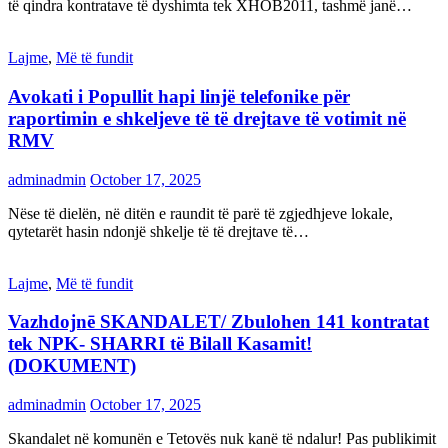
të qindra kontratave të dyshimta tek XHOB2011, tashmë janë…
Lajme
,
Më të fundit
Avokati i Popullit hapi linjë telefonike për
raportimin e shkeljeve të të drejtave të votimit në
RMV
adminadmin
October 17, 2025
Nëse të dielën, në ditën e raundit të parë të zgjedhjeve lokale,
qytetarët hasin ndonjë shkelje të të drejtave të…
Lajme
,
Më të fundit
Vazhdojnē SKANDALET/ Zbulohen 141 kontratat
tek NPK- SHARRI të Bilall Kasamit!
(DOKUMENT)
adminadmin
October 17, 2025
Skandalet në komunën e Tetovës nuk kanë të ndalur! Pas publikimit