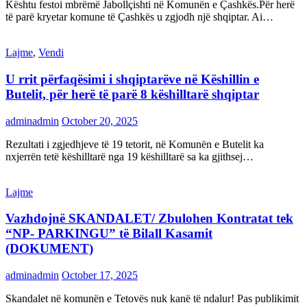
Kështu festoi mbrëmë Jabollçishti në Komunën e Çashkës.Për herë
të parë kryetar komune të Çashkës u zgjodh një shqiptar. Ai…
Lajme
,
Vendi
U rrit përfaqësimi i shqiptarëve në Këshillin e
Butelit, për herë të parë 8 këshilltarë shqiptar
adminadmin
October 20, 2025
Rezultati i zgjedhjeve të 19 tetorit, në Komunën e Butelit ka
nxjerrën tetë këshilltarë nga 19 këshilltarë sa ka gjithsej…
Lajme
Vazhdojnë SKANDALET/ Zbulohen Kontratat tek
“NP- PARKINGU” të Bilall Kasamit
(DOKUMENT)
adminadmin
October 17, 2025
Skandalet në komunën e Tetovës nuk kanë të ndalur! Pas publikimit