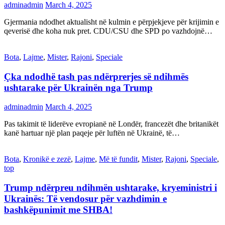
adminadmin
March 4, 2025
Gjermania ndodhet aktualisht në kulmin e përpjekjeve për krijimin e
qeverisë dhe koha nuk pret. CDU/CSU dhe SPD po vazhdojnë…
Bota
,
Lajme
,
Mister
,
Rajoni
,
Speciale
Çka ndodhë tash pas ndërprerjes së ndihmës
ushtarake për Ukrainën nga Trump
adminadmin
March 4, 2025
Pas takimit të liderëve evropianë në Londër, francezët dhe britanikët
kanë hartuar një plan paqeje për luftën në Ukrainë, të…
Bota
,
Kronikë e zezë
,
Lajme
,
Më të fundit
,
Mister
,
Rajoni
,
Speciale
,
top
Trump ndërpreu ndihmën ushtarake, kryeministri i
Ukrainës: Të vendosur për vazhdimin e
bashkëpunimit me SHBA!