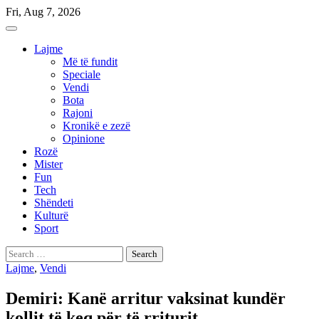
Skip
Fri, Aug 7, 2026
to
content
Lajme
Më të fundit
Speciale
Vendi
Bota
Rajoni
Kronikë e zezë
Opinione
Rozë
Mister
Fun
Tech
Shëndeti
Kulturë
Sport
Search
for:
Lajme
,
Vendi
Demiri: Kanë arritur vaksinat kundër
kollit të keq për të rriturit