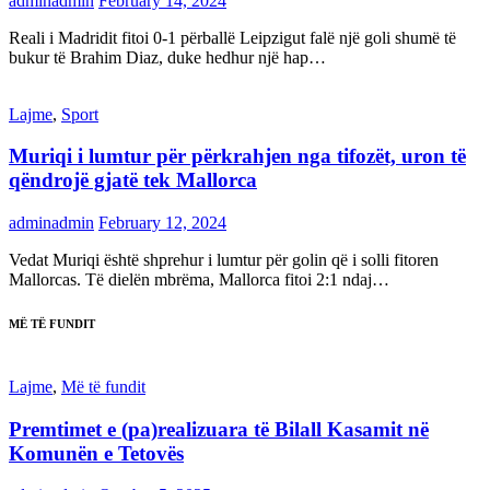
adminadmin
February 14, 2024
Reali i Madridit fitoi 0-1 përballë Leipzigut falë një goli shumë të
bukur të Brahim Diaz, duke hedhur një hap…
Lajme
,
Sport
Muriqi i lumtur për përkrahjen nga tifozët, uron të
qëndrojë gjatë tek Mallorca
adminadmin
February 12, 2024
Vedat Muriqi është shprehur i lumtur për golin që i solli fitoren
Mallorcas. Të dielën mbrëma, Mallorca fitoi 2:1 ndaj…
MË TË FUNDIT
Lajme
,
Më të fundit
Premtimet e (pa)realizuara të Bilall Kasamit në
Komunën e Tetovës