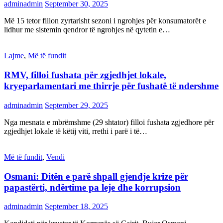
adminadmin
September 30, 2025
Më 15 tetor fillon zyrtarisht sezoni i ngrohjes për konsumatorët e
lidhur me sistemin qendror të ngrohjes në qytetin e…
Lajme
,
Më të fundit
RMV, filloi fushata për zgjedhjet lokale,
kryeparlamentari me thirrje për fushatë të ndershme
adminadmin
September 29, 2025
Nga mesnata e mbrëmshme (29 shtator) filloi fushata zgjedhore për
zgjedhjet lokale të këtij viti, rrethi i parë i të…
Më të fundit
,
Vendi
Osmani: Ditën e parë shpall gjendje krize për
papastërti, ndërtime pa leje dhe korrupsion
adminadmin
September 18, 2025