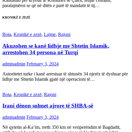
Kandidati për kryetar të Komunës së Çairit, Bujar Osmani,
paralajmëroi se që në ditën e parë të mandatit të tij…
KRONIKË E ZEZË
Bota
,
Kronikë e zezë
,
Lajme
,
Rajoni
Akuzohen se kanë lidhje me Shtetin Islamik,
arrestohen 34 persona në Turqi
adminadmin
February 3, 2024
Autoritetet turke i kanë arrestuar të shtunën 34 njerëz të dyshuar për
lidhje me Shtetin Islamik gjatë një operacioni të…
Bota
,
Kronikë e zezë
,
Rajoni
Irani dënon sulmet ajrore të SHBA-së
adminadmin
February 3, 2024
Në qytetin al-Ka’im, rreth 350 km në veriperëndim të Bagdadit,