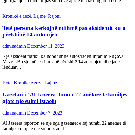
gjithçka që ka mbetur pas sulmeve ajrore të Uashingtonit është…
Kronikë e zezë
,
Lajme
,
Rajoni
Tetë persona kërkojnë ndihmë pas aksidentit ku u
përfshinë 14 automjete
adminadmin
December 11, 2023
Një aksident trafiku ka ndodhur në autostradën Ibrahim Rugova,
Mazgit-Bresje, në të cilin janë përfshirë 14 automjete dhe janë
lënduar…
Bota
,
Kronikë e zezë
,
Lajme
Gazetari i ‘Al Jazeera’ humb 22 anëtarë të familjes
gjatë një sulmi izraelit
adminadmin
December 7, 2023
Al Jazeera raporton se një nga gazetarët e saj humbi 22 anëtarë të
familjes së tij në një sulm izraelit…