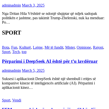
adminadmin
March 3, 2025
Nga Dritan Hila Vështirë se ndonjë shqiptar që ndjek sadopak
politikën e jashtme, pas takimit Trump-Zhelenski, nuk ka menduar:
Po…
SPORT
Bota
,
Fun
,
Kulturë
,
Lajme
,
Më të fundit
,
Mister
,
Opinione
,
Rajoni
,
Sport
,
Tech
,
top
Përparimi i DeepSeek AI është për t’u lavdëruar
adminadmin
March 5, 2025
Suksesi i aplikacionit DeepSeek është një shembull i rritjes së
kompanive kineze të inteligjencës artificiale (AI). Përparimi i
aplikacionit kinez…
Sport
,
Vendi