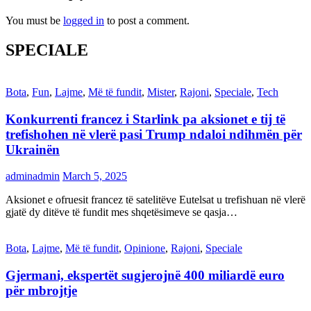
You must be
logged in
to post a comment.
SPECIALE
Bota
,
Fun
,
Lajme
,
Më të fundit
,
Mister
,
Rajoni
,
Speciale
,
Tech
Konkurrenti francez i Starlink pa aksionet e tij të
trefishohen në vlerë pasi Trump ndaloi ndihmën për
Ukrainën
adminadmin
March 5, 2025
Aksionet e ofruesit francez të satelitëve Eutelsat u trefishuan në vlerë
gjatë dy ditëve të fundit mes shqetësimeve se qasja…
Bota
,
Lajme
,
Më të fundit
,
Opinione
,
Rajoni
,
Speciale
Gjermani, ekspertët sugjerojnë 400 miliardë euro
për mbrojtje