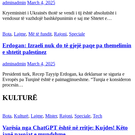
adminadmin
March 4, 2025
Kryeministri i Ukrainës thotë se vendi i tij është absolutisht i
vendosur të vazhdojë bashkëpunimin e saj me Shtetet e…
Bota
,
Lajme
,
Më të fundit
,
Rajoni
,
Speciale
Erdogan: Izraeli nuk do të gjejë paqe pa themelimin
e shtetit palestinez
adminadmin
March 4, 2025
Presidenti turk, Recep Tayyip Erdogan, ka deklaruar se siguria e
Evropës pa Turqinë është e paimagjinueshme. “Turqia e konsideron
procesin…
KULTURË
Bota
,
Kulturë
,
Lajme
,
Mister
,
Rajoni
,
Speciale
,
Tech
Varësia nga ChatGPT është në rritje: Kujdes! Këto
janë pasojat e mundshme