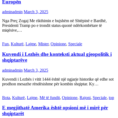
Europën
adminadmin
March 3, 2025
Nga Preç Zogaj Me rikthimin e bujshëm në Shtëpinë e Bardhë,
Presidenti Tramp po e trondit status-quonë ndërkombëtare të
miqësive,…
Fun
,
Kulturë
,
Lajme
,
Mister
,
Opinione
,
Speciale
Kuvendi i Lezhës dhe konteksti aktual gjeopolitik i
shqiptarëve
adminadmin
March 3, 2025
Kuvendi i Lezhës i vitit 1444 është një ngjarje historike që edhe sot
prodhon mesazhe rëndësishme për kombin shqiptar. Ky…
Bota
,
Kulturë
,
Lajme
,
Më të fundit
,
Opinione
,
Rajoni
,
Speciale
,
top
E megjithatë Amerika është opsioni më i mirë për
shqiptarët