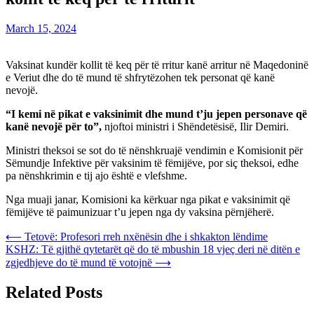
March 15, 2024
Vaksinat kundër kollit të keq për të rritur kanë arritur në Maqedoninë
e Veriut dhe do të mund të shfrytëzohen tek personat që kanë
nevojë.
“I kemi në pikat e vaksinimit dhe mund t’ju jepen personave që
kanë nevojë për to”,
njoftoi ministri i Shëndetësisë, Ilir Demiri.
Ministri theksoi se sot do të nënshkruajë vendimin e Komisionit për
Sëmundje Infektive për vaksinim të fëmijëve, por siç theksoi, edhe
pa nënshkrimin e tij ajo është e vlefshme.
Nga muaji janar, Komisioni ka kërkuar nga pikat e vaksinimit që
fëmijëve të paimunizuar t’u jepen nga dy vaksina përnjëherë.
Post
⟵
Tetovë: Profesori rreh nxënësin dhe i shkakton lëndime
KSHZ: Të gjithë qytetarët që do të mbushin 18 vjeç deri në ditën e
navigation
zgjedhjeve do të mund të votojnë
⟶
Related Posts