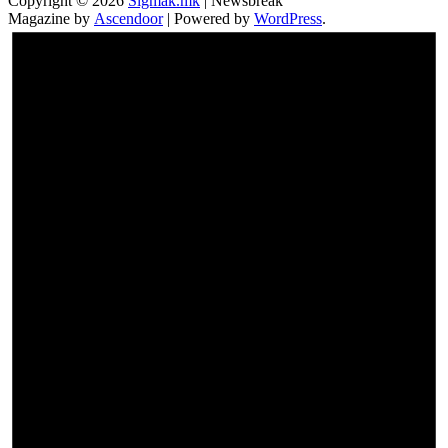
Copyright © 2026
Sigmak.mk
| Newsbreak
Magazine by
Ascendoor
| Powered by
WordPress
.