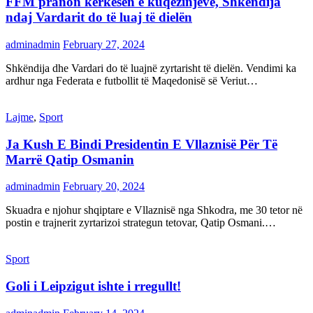
FFM pranon kërkesën e kuqezinjëve, Shkëndija
ndaj Vardarit do të luaj të dielën
adminadmin
February 27, 2024
Shkëndija dhe Vardari do të luajnë zyrtarisht të dielën. Vendimi ka
ardhur nga Federata e futbollit të Maqedonisë së Veriut…
Lajme
,
Sport
Ja Kush E Bindi Presidentin E Vllaznisë Për Të
Marrë Qatip Osmanin
adminadmin
February 20, 2024
Skuadra e njohur shqiptare e Vllaznisë nga Shkodra, me 30 tetor në
postin e trajnerit zyrtarizoi strategun tetovar, Qatip Osmani.…
Sport
Goli i Leipzigut ishte i rregullt!