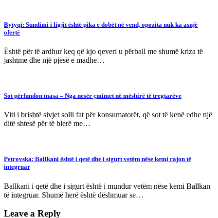
Bytyqi: Sundimi i ligjit është pika e dobët në vend, opozita nuk ka asnjë
ofertë
Është për të ardhur keq që kjo qeveri u përball me shumë kriza të
jashtme dhe një pjesë e madhe…
Sot përfundon masa – Nga nesër çmimet në mëshirë të tregtarëve
Viti i brishtë sivjet solli fat për konsumatorët, që sot të kenë edhe një
ditë shtesë për të blerë me…
Petrovska: Ballkani është i qetë dhe i sigurt vetëm nëse kemi rajon të
integruar
Ballkani i qetë dhe i sigurt është i mundur vetëm nëse kemi Ballkan
të integruar. Shumë herë është dëshmuar se…
Leave a Reply