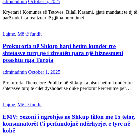
adminadmin
October 5, 2025
Kryetari i Komunës së Tetovës, Bilall Kasami, gjatë mandatit të tij të
parë nuk i ka realizuar të gjitha premtimet…
Lajme
,
Më të fundit
Prokuroria në Shkup hapi hetim kundër tre
shtetasve turq që i zhvatën para një biznesmeni
poashtu nga Turqia
adminadmin
October 1, 2025
Prokuroria Themelore Publike në Shkup ka nisur hetim kundër tre
shtetasve turq të cilët dyshohet se duke përdorur kërcënime për…
Lajme
,
Më të fundit
EMV: Sezoni i ngrohjes në Shkup fillon më 15 tetor,
konsumatorët t’i përfundojnë ndërhyrjet e tyre në
kohë