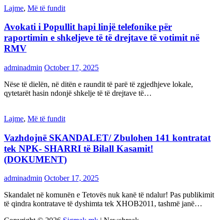
Lajme
,
Më të fundit
Avokati i Popullit hapi linjë telefonike për
raportimin e shkeljeve të të drejtave të votimit në
RMV
adminadmin
October 17, 2025
Nëse të dielën, në ditën e raundit të parë të zgjedhjeve lokale,
qytetarët hasin ndonjë shkelje të të drejtave të…
Lajme
,
Më të fundit
Vazhdojnē SKANDALET/ Zbulohen 141 kontratat
tek NPK- SHARRI të Bilall Kasamit!
(DOKUMENT)
adminadmin
October 17, 2025
Skandalet në komunën e Tetovës nuk kanë të ndalur! Pas publikimit
të qindra kontratave të dyshimta tek XHOB2011, tashmë janë…