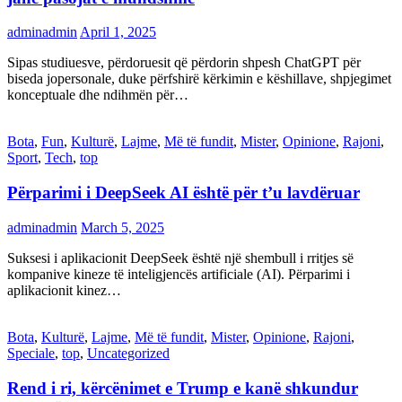
adminadmin
April 1, 2025
Sipas studiuesve, përdoruesit që përdorin shpesh ChatGPT për
biseda jopersonale, duke përfshirë kërkimin e këshillave, shpjegimet
konceptuale dhe ndihmën për…
Bota
,
Fun
,
Kulturë
,
Lajme
,
Më të fundit
,
Mister
,
Opinione
,
Rajoni
,
Sport
,
Tech
,
top
Përparimi i DeepSeek AI është për t’u lavdëruar
adminadmin
March 5, 2025
Suksesi i aplikacionit DeepSeek është një shembull i rritjes së
kompanive kineze të inteligjencës artificiale (AI). Përparimi i
aplikacionit kinez…
Bota
,
Kulturë
,
Lajme
,
Më të fundit
,
Mister
,
Opinione
,
Rajoni
,
Speciale
,
top
,
Uncategorized
Rend i ri, kërcënimet e Trump e kanë shkundur