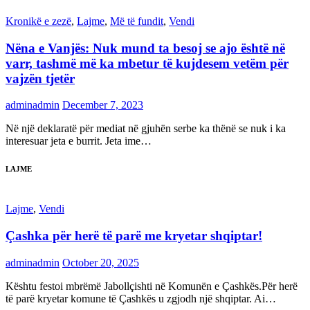
Kronikë e zezë
,
Lajme
,
Më të fundit
,
Vendi
Nëna e Vanjës: Nuk mund ta besoj se ajo është në
varr, tashmë më ka mbetur të kujdesem vetëm për
vajzën tjetër
adminadmin
December 7, 2023
Në një deklaratë për mediat në gjuhën serbe ka thënë se nuk i ka
interesuar jeta e burrit. Jeta ime…
LAJME
Lajme
,
Vendi
Çashka për herë të parë me kryetar shqiptar!
adminadmin
October 20, 2025
Kështu festoi mbrëmë Jabollçishti në Komunën e Çashkës.Për herë
të parë kryetar komune të Çashkës u zgjodh një shqiptar. Ai…