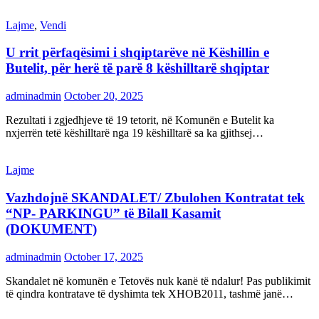
Lajme
,
Vendi
U rrit përfaqësimi i shqiptarëve në Këshillin e
Butelit, për herë të parë 8 këshilltarë shqiptar
adminadmin
October 20, 2025
Rezultati i zgjedhjeve të 19 tetorit, në Komunën e Butelit ka
nxjerrën tetë këshilltarë nga 19 këshilltarë sa ka gjithsej…
Lajme
Vazhdojnë SKANDALET/ Zbulohen Kontratat tek
“NP- PARKINGU” të Bilall Kasamit
(DOKUMENT)
adminadmin
October 17, 2025
Skandalet në komunën e Tetovës nuk kanë të ndalur! Pas publikimit
të qindra kontratave të dyshimta tek XHOB2011, tashmë janë…