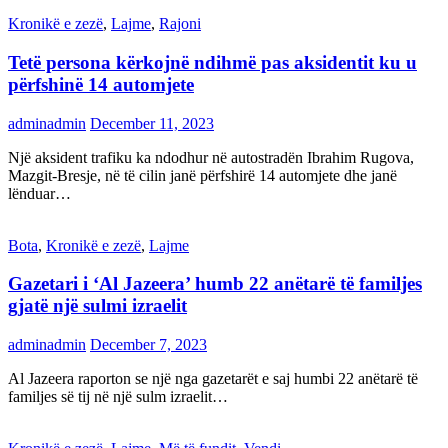
Kronikë e zezë
,
Lajme
,
Rajoni
Tetë persona kërkojnë ndihmë pas aksidentit ku u
përfshinë 14 automjete
adminadmin
December 11, 2023
Një aksident trafiku ka ndodhur në autostradën Ibrahim Rugova,
Mazgit-Bresje, në të cilin janë përfshirë 14 automjete dhe janë
lënduar…
Bota
,
Kronikë e zezë
,
Lajme
Gazetari i ‘Al Jazeera’ humb 22 anëtarë të familjes
gjatë një sulmi izraelit
adminadmin
December 7, 2023
Al Jazeera raporton se një nga gazetarët e saj humbi 22 anëtarë të
familjes së tij në një sulm izraelit…