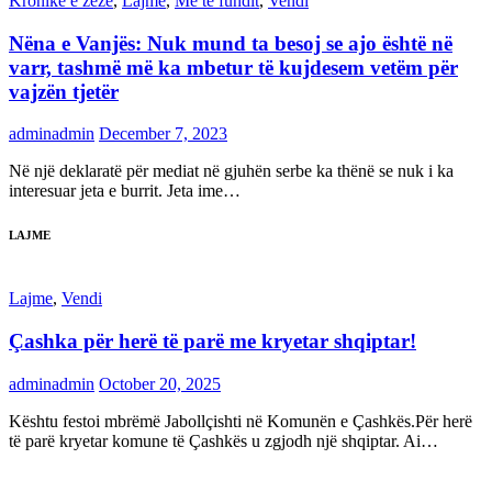
Kronikë e zezë
,
Lajme
,
Më të fundit
,
Vendi
Nëna e Vanjës: Nuk mund ta besoj se ajo është në
varr, tashmë më ka mbetur të kujdesem vetëm për
vajzën tjetër
adminadmin
December 7, 2023
Në një deklaratë për mediat në gjuhën serbe ka thënë se nuk i ka
interesuar jeta e burrit. Jeta ime…
LAJME
Lajme
,
Vendi
Çashka për herë të parë me kryetar shqiptar!
adminadmin
October 20, 2025
Kështu festoi mbrëmë Jabollçishti në Komunën e Çashkës.Për herë
të parë kryetar komune të Çashkës u zgjodh një shqiptar. Ai…