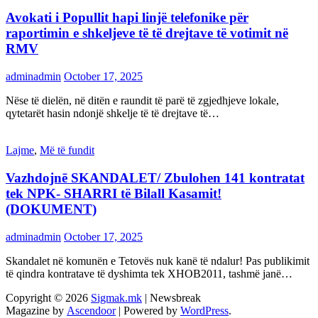
Avokati i Popullit hapi linjë telefonike për
raportimin e shkeljeve të të drejtave të votimit në
RMV
adminadmin
October 17, 2025
Nëse të dielën, në ditën e raundit të parë të zgjedhjeve lokale,
qytetarët hasin ndonjë shkelje të të drejtave të…
Lajme
,
Më të fundit
Vazhdojnē SKANDALET/ Zbulohen 141 kontratat
tek NPK- SHARRI të Bilall Kasamit!
(DOKUMENT)
adminadmin
October 17, 2025
Skandalet në komunën e Tetovës nuk kanë të ndalur! Pas publikimit
të qindra kontratave të dyshimta tek XHOB2011, tashmë janë…
Copyright © 2026
Sigmak.mk
| Newsbreak
Magazine by
Ascendoor
| Powered by
WordPress
.