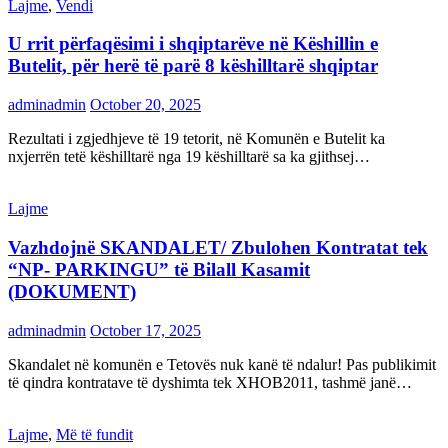
Lajme
,
Vendi
U rrit përfaqësimi i shqiptarëve në Këshillin e
Butelit, për herë të parë 8 këshilltarë shqiptar
adminadmin
October 20, 2025
Rezultati i zgjedhjeve të 19 tetorit, në Komunën e Butelit ka
nxjerrën tetë këshilltarë nga 19 këshilltarë sa ka gjithsej…
Lajme
Vazhdojnë SKANDALET/ Zbulohen Kontratat tek
“NP- PARKINGU” të Bilall Kasamit
(DOKUMENT)
adminadmin
October 17, 2025
Skandalet në komunën e Tetovës nuk kanë të ndalur! Pas publikimit
të qindra kontratave të dyshimta tek XHOB2011, tashmë janë…
Lajme
,
Më të fundit