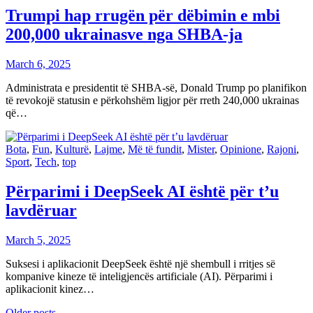
Trumpi hap rrugën për dëbimin e mbi
200,000 ukrainasve nga SHBA-ja
March 6, 2025
Administrata e presidentit të SHBA-së, Donald Trump po planifikon
të revokojë statusin e përkohshëm ligjor për rreth 240,000 ukrainas
që…
Bota
,
Fun
,
Kulturë
,
Lajme
,
Më të fundit
,
Mister
,
Opinione
,
Rajoni
,
Sport
,
Tech
,
top
Përparimi i DeepSeek AI është për t’u
lavdëruar
March 5, 2025
Suksesi i aplikacionit DeepSeek është një shembull i rritjes së
kompanive kineze të inteligjencës artificiale (AI). Përparimi i
aplikacionit kinez…
Older posts