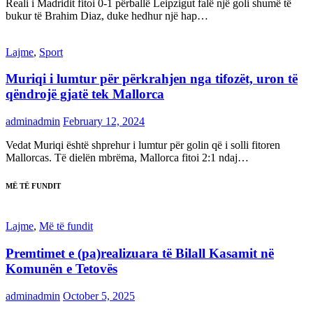
Reali i Madridit fitoi 0-1 përballë Leipzigut falë një goli shumë të
bukur të Brahim Diaz, duke hedhur një hap…
Lajme
,
Sport
Muriqi i lumtur për përkrahjen nga tifozët, uron të
qëndrojë gjatë tek Mallorca
adminadmin
February 12, 2024
Vedat Muriqi është shprehur i lumtur për golin që i solli fitoren
Mallorcas. Të dielën mbrëma, Mallorca fitoi 2:1 ndaj…
MË TË FUNDIT
Lajme
,
Më të fundit
Premtimet e (pa)realizuara të Bilall Kasamit në
Komunën e Tetovës
adminadmin
October 5, 2025