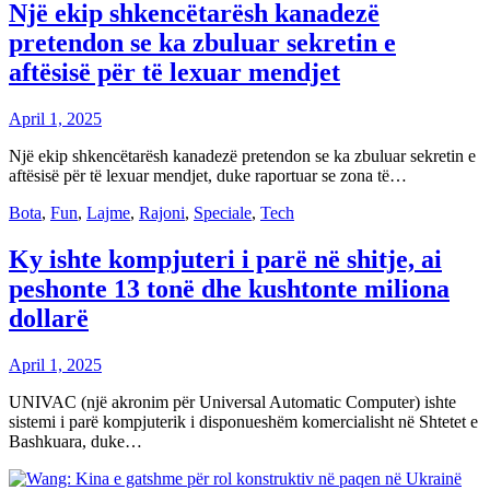
Një ekip shkencëtarësh kanadezë
pretendon se ka zbuluar sekretin e
aftësisë për të lexuar mendjet
April 1, 2025
Një ekip shkencëtarësh kanadezë pretendon se ka zbuluar sekretin e
aftësisë për të lexuar mendjet, duke raportuar se zona të…
Bota
,
Fun
,
Lajme
,
Rajoni
,
Speciale
,
Tech
Ky ishte kompjuteri i parë në shitje, ai
peshonte 13 tonë dhe kushtonte miliona
dollarë
April 1, 2025
UNIVAC (një akronim për Universal Automatic Computer) ishte
sistemi i parë kompjuterik i disponueshëm komercialisht në Shtetet e
Bashkuara, duke…