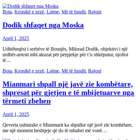
Bota
,
Kronikë e zezë
,
Lajme
,
Më të fundit
,
Rajoni
Dodik shfaqet nga Moska
April 1, 2025
Udhëheqësi i serbëve të Bosnjës, Milorad Dodik, objektivi i një
urdhër-arresti mbi akuzat për përpjekje për t’u shkëputur, njoftoi
të…
Bota
,
Kronikë e zezë
,
Lajme
,
Më të fundit
,
Rajoni
Mianmari shpall një javë zie kombëtare,
shpresat për gjetjen e të mbijetuarve nga
tërmeti zbehen
April 1, 2025
Qeveria ushtarake e Mianmarit ka shpallur një javë zie kombëtare,
me një moment heshtjeje që do të mbahet më vonë…