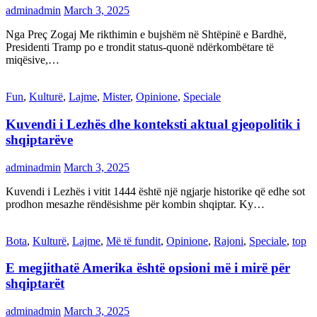
adminadmin
March 3, 2025
Nga Preç Zogaj Me rikthimin e bujshëm në Shtëpinë e Bardhë,
Presidenti Tramp po e trondit status-quonë ndërkombëtare të
miqësive,…
Fun
,
Kulturë
,
Lajme
,
Mister
,
Opinione
,
Speciale
Kuvendi i Lezhës dhe konteksti aktual gjeopolitik i
shqiptarëve
adminadmin
March 3, 2025
Kuvendi i Lezhës i vitit 1444 është një ngjarje historike që edhe sot
prodhon mesazhe rëndësishme për kombin shqiptar. Ky…
Bota
,
Kulturë
,
Lajme
,
Më të fundit
,
Opinione
,
Rajoni
,
Speciale
,
top
E megjithatë Amerika është opsioni më i mirë për
shqiptarët
adminadmin
March 3, 2025