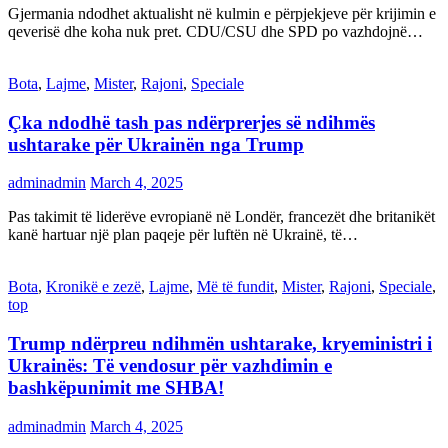
Gjermania ndodhet aktualisht në kulmin e përpjekjeve për krijimin e
qeverisë dhe koha nuk pret. CDU/CSU dhe SPD po vazhdojnë…
Bota
,
Lajme
,
Mister
,
Rajoni
,
Speciale
Çka ndodhë tash pas ndërprerjes së ndihmës
ushtarake për Ukrainën nga Trump
adminadmin
March 4, 2025
Pas takimit të liderëve evropianë në Londër, francezët dhe britanikët
kanë hartuar një plan paqeje për luftën në Ukrainë, të…
Bota
,
Kronikë e zezë
,
Lajme
,
Më të fundit
,
Mister
,
Rajoni
,
Speciale
,
top
Trump ndërpreu ndihmën ushtarake, kryeministri i
Ukrainës: Të vendosur për vazhdimin e
bashkëpunimit me SHBA!
adminadmin
March 4, 2025