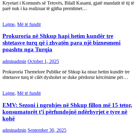
Kryetari i Komunës së Tetovës, Bilall Kasami, gjatë mandatit të tij të
parë nuk i ka realizuar të gjitha premtimet…
Lajme
,
Më të fundit
Prokuroria në Shkup hapi hetim kundër tre
shtetasve turq që i zhvatën para një biznesmeni
poashtu nga Turqia
adminadmin
October 1, 2025
Prokuroria Themelore Publike në Shkup ka nisur hetim kundër tre
shtetasve turq të cilët dyshohet se duke përdorur kërcënime për…
Lajme
,
Më të fundit
EMV: Sezoni i ngrohjes në Shkup fillon më 15 tetor,
konsumatorët t’i përfundojnë ndërhyrjet e tyre në
kohë
adminadmin
September 30, 2025