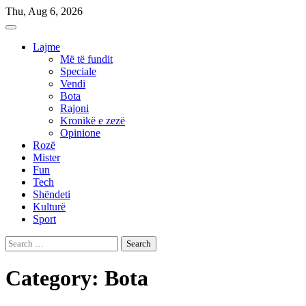
Skip
Thu, Aug 6, 2026
to
content
Lajme
Më të fundit
Speciale
Vendi
Bota
Rajoni
Kronikë e zezë
Opinione
Rozë
Mister
Fun
Tech
Shëndeti
Kulturë
Sport
Search
for:
Category:
Bota