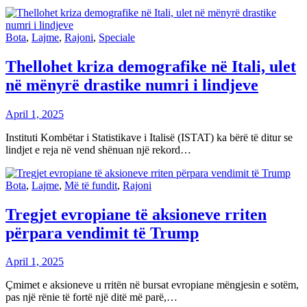
Bota
,
Lajme
,
Rajoni
,
Speciale
Thellohet kriza demografike në Itali, ulet
në mënyrë drastike numri i lindjeve
April 1, 2025
Instituti Kombëtar i Statistikave i Italisë (ISTAT) ka bërë të ditur se
lindjet e reja në vend shënuan një rekord…
Bota
,
Lajme
,
Më të fundit
,
Rajoni
Tregjet evropiane të aksioneve rriten
përpara vendimit të Trump
April 1, 2025
Çmimet e aksioneve u rritën në bursat evropiane mëngjesin e sotëm,
pas një rënie të fortë një ditë më parë,…