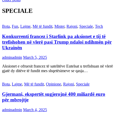
Posts
navigation
SPECIALE
Bota
,
Fun
,
Lajme
,
Më të fundit
,
Mister
,
Rajoni
,
Speciale
,
Tech
Konkurrenti francez i Starlink pa aksionet e tij të
trefishohen në vlerë pasi Trump ndaloi ndihmën për
Ukrainën
adminadmin
March 5, 2025
Aksionet e ofruesit francez të satelitëve Eutelsat u trefishuan në vlerë
gjatë dy ditëve të fundit mes shqetësimeve se qasja…
Bota
,
Lajme
,
Më të fundit
,
Opinione
,
Rajoni
,
Speciale
Gjermani, ekspertët sugjerojnë 400 miliardë euro
për mbrojtje
adminadmin
March 4, 2025