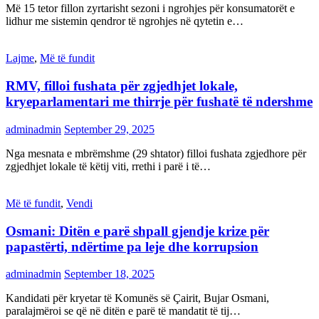
Më 15 tetor fillon zyrtarisht sezoni i ngrohjes për konsumatorët e
lidhur me sistemin qendror të ngrohjes në qytetin e…
Lajme
,
Më të fundit
RMV, filloi fushata për zgjedhjet lokale,
kryeparlamentari me thirrje për fushatë të ndershme
adminadmin
September 29, 2025
Nga mesnata e mbrëmshme (29 shtator) filloi fushata zgjedhore për
zgjedhjet lokale të këtij viti, rrethi i parë i të…
Më të fundit
,
Vendi
Osmani: Ditën e parë shpall gjendje krize për
papastërti, ndërtime pa leje dhe korrupsion
adminadmin
September 18, 2025
Kandidati për kryetar të Komunës së Çairit, Bujar Osmani,
paralajmëroi se që në ditën e parë të mandatit të tij…