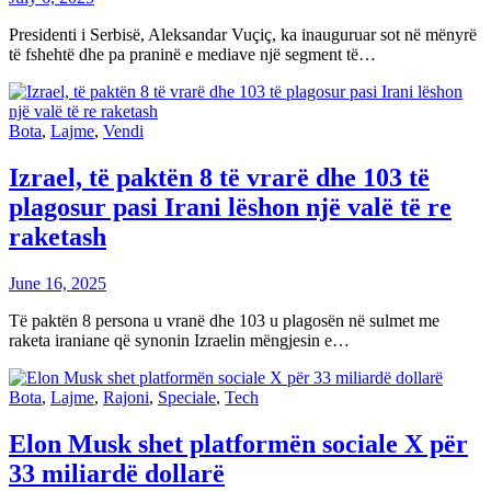
Presidenti i Serbisë, Aleksandar Vuçiç, ka inauguruar sot në mënyrë
të fshehtë dhe pa praninë e mediave një segment të…
Bota
,
Lajme
,
Vendi
Izrael, të paktën 8 të vrarë dhe 103 të
plagosur pasi Irani lëshon një valë të re
raketash
June 16, 2025
Të paktën 8 persona u vranë dhe 103 u plagosën në sulmet me
raketa iraniane që synonin Izraelin mëngjesin e…
Bota
,
Lajme
,
Rajoni
,
Speciale
,
Tech
Elon Musk shet platformën sociale X për
33 miliardë dollarë