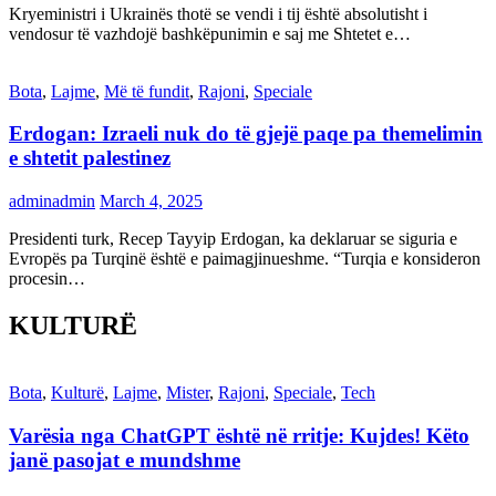
Kryeministri i Ukrainës thotë se vendi i tij është absolutisht i
vendosur të vazhdojë bashkëpunimin e saj me Shtetet e…
Bota
,
Lajme
,
Më të fundit
,
Rajoni
,
Speciale
Erdogan: Izraeli nuk do të gjejë paqe pa themelimin
e shtetit palestinez
adminadmin
March 4, 2025
Presidenti turk, Recep Tayyip Erdogan, ka deklaruar se siguria e
Evropës pa Turqinë është e paimagjinueshme. “Turqia e konsideron
procesin…
KULTURË
Bota
,
Kulturë
,
Lajme
,
Mister
,
Rajoni
,
Speciale
,
Tech
Varësia nga ChatGPT është në rritje: Kujdes! Këto
janë pasojat e mundshme