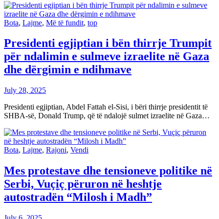
Bota
,
Lajme
,
Më të fundit
,
top
Presidenti egjiptian i bën thirrje Trumpit
për ndalimin e sulmeve izraelite në Gaza
dhe dërgimin e ndihmave
July 28, 2025
Presidenti egjiptian, Abdel Fattah el-Sisi, i bëri thirrje presidentit të
SHBA-së, Donald Trump, që të ndalojë sulmet izraelite në Gaza…
Bota
,
Lajme
,
Rajoni
,
Vendi
Mes protestave dhe tensioneve politike në
Serbi, Vuçiç përuron në heshtje
autostradën “Milosh i Madh”
July 6, 2025