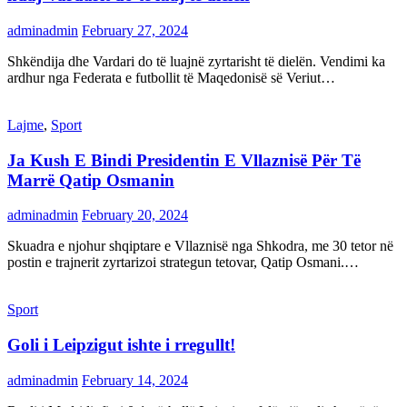
adminadmin
February 27, 2024
Shkëndija dhe Vardari do të luajnë zyrtarisht të dielën. Vendimi ka
ardhur nga Federata e futbollit të Maqedonisë së Veriut…
Lajme
,
Sport
Ja Kush E Bindi Presidentin E Vllaznisë Për Të
Marrë Qatip Osmanin
adminadmin
February 20, 2024
Skuadra e njohur shqiptare e Vllaznisë nga Shkodra, me 30 tetor në
postin e trajnerit zyrtarizoi strategun tetovar, Qatip Osmani.…
Sport
Goli i Leipzigut ishte i rregullt!
adminadmin
February 14, 2024