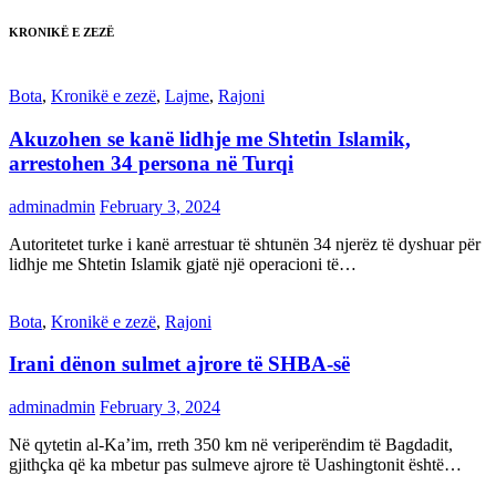
KRONIKË E ZEZË
Bota
,
Kronikë e zezë
,
Lajme
,
Rajoni
Akuzohen se kanë lidhje me Shtetin Islamik,
arrestohen 34 persona në Turqi
adminadmin
February 3, 2024
Autoritetet turke i kanë arrestuar të shtunën 34 njerëz të dyshuar për
lidhje me Shtetin Islamik gjatë një operacioni të…
Bota
,
Kronikë e zezë
,
Rajoni
Irani dënon sulmet ajrore të SHBA-së
adminadmin
February 3, 2024
Në qytetin al-Ka’im, rreth 350 km në veriperëndim të Bagdadit,
gjithçka që ka mbetur pas sulmeve ajrore të Uashingtonit është…