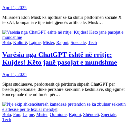
April 1, 2025
Miliarderi Elon Musk ka njoftuar se ka shitur platformën sociale X
te xAI, kompania e tij e inteligjencës artificiale. Musk…
Bota
,
Kulturë
,
Lajme
,
Mister
,
Rajoni
,
Speciale
,
Tech
Varësia nga ChatGPT është në rritje:
Kujdes! Këto janë pasojat e mundshme
April 1, 2025
Sipas studiuesve, përdoruesit që përdorin shpesh ChatGPT për
biseda jopersonale, duke përfshirë kërkimin e këshillave, shpjegimet
konceptuale dhe ndihmën për…
Bota
,
Fun
,
Lajme
,
Mister
,
Opinione
,
Rajoni
,
Shëndeti
,
Speciale
,
Tech