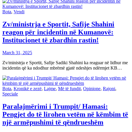
Bota
,
Vendi
Zv/ministrja e Sportit, Safije Shahini
reagon për incidentin në Kumanovë:
Institucionet të zbardhin rastin!
March 31, 2025
Zv/ministrja e Sportit, Safije Sadiki Shahini ka reaguar në lidhur me
incidentin që ka ndodhur mbrëmë gjatë ndeshjes ndërmjet KB…
Bota
,
Kronikë e zezë
,
Lajme
,
Më të fundit
,
Opinione
,
Rajoni
,
Speciale
Paralajmërimi i Trumpit/ Hamasi:
Pengjet do të lirohen vetëm në këmbim të
një armëpushimi të qëndrueshëm