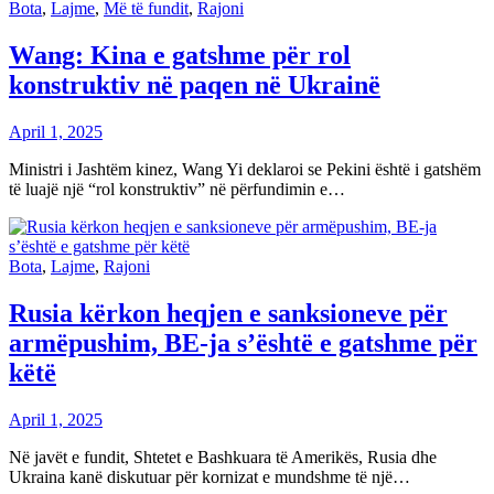
Bota
,
Lajme
,
Më të fundit
,
Rajoni
Wang: Kina e gatshme për rol
konstruktiv në paqen në Ukrainë
April 1, 2025
Ministri i Jashtëm kinez, Wang Yi deklaroi se Pekini është i gatshëm
të luajë një “rol konstruktiv” në përfundimin e…
Bota
,
Lajme
,
Rajoni
Rusia kërkon heqjen e sanksioneve për
armëpushim, BE-ja s’është e gatshme për
këtë
April 1, 2025
Në javët e fundit, Shtetet e Bashkuara të Amerikës, Rusia dhe
Ukraina kanë diskutuar për kornizat e mundshme të një…