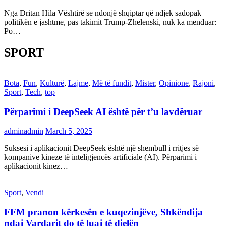
Nga Dritan Hila Vështirë se ndonjë shqiptar që ndjek sadopak
politikën e jashtme, pas takimit Trump-Zhelenski, nuk ka menduar:
Po…
SPORT
Bota
,
Fun
,
Kulturë
,
Lajme
,
Më të fundit
,
Mister
,
Opinione
,
Rajoni
,
Sport
,
Tech
,
top
Përparimi i DeepSeek AI është për t’u lavdëruar
adminadmin
March 5, 2025
Suksesi i aplikacionit DeepSeek është një shembull i rritjes së
kompanive kineze të inteligjencës artificiale (AI). Përparimi i
aplikacionit kinez…
Sport
,
Vendi
FFM pranon kërkesën e kuqezinjëve, Shkëndija
ndaj Vardarit do të luaj të dielën