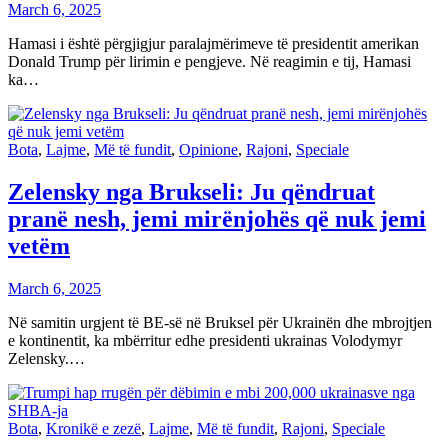
March 6, 2025
Hamasi i është përgjigjur paralajmërimeve të presidentit amerikan
Donald Trump për lirimin e pengjeve. Në reagimin e tij, Hamasi
ka…
Bota
,
Lajme
,
Më të fundit
,
Opinione
,
Rajoni
,
Speciale
Zelensky nga Brukseli: Ju qëndruat
pranë nesh, jemi mirënjohës që nuk jemi
vetëm
March 6, 2025
Në samitin urgjent të BE-së në Bruksel për Ukrainën dhe mbrojtjen
e kontinentit, ka mbërritur edhe presidenti ukrainas Volodymyr
Zelensky.…
Bota
,
Kronikë e zezë
,
Lajme
,
Më të fundit
,
Rajoni
,
Speciale