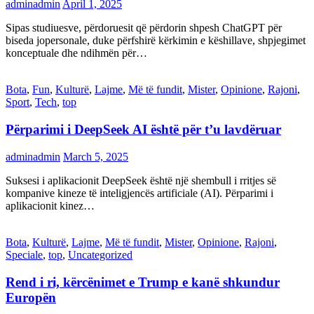
adminadmin
April 1, 2025
Sipas studiuesve, përdoruesit që përdorin shpesh ChatGPT për
biseda jopersonale, duke përfshirë kërkimin e këshillave, shpjegimet
konceptuale dhe ndihmën për…
Bota
,
Fun
,
Kulturë
,
Lajme
,
Më të fundit
,
Mister
,
Opinione
,
Rajoni
,
Sport
,
Tech
,
top
Përparimi i DeepSeek AI është për t’u lavdëruar
adminadmin
March 5, 2025
Suksesi i aplikacionit DeepSeek është një shembull i rritjes së
kompanive kineze të inteligjencës artificiale (AI). Përparimi i
aplikacionit kinez…
Bota
,
Kulturë
,
Lajme
,
Më të fundit
,
Mister
,
Opinione
,
Rajoni
,
Speciale
,
top
,
Uncategorized
Rend i ri, kërcënimet e Trump e kanë shkundur
Europën