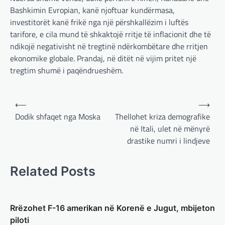
BOTA
,
KRONIKË E ZEZË
,
LAJME
,
Bashkimin Evropian, kanë njoftuar kundërmasa,
MË TË FUNDIT
,
MISTER
,
RAJONI
,
SPECIALE
,
investitorët kanë frikë nga një përshkallëzim i luftës
TOP
tarifore, e cila mund të shkaktojë rritje të inflacionit dhe të
Trump ndërpreu ndihmën
ndikojë negativisht në tregtinë ndërkombëtare dhe rritjen
ushtarake, kryeministri i
ekonomike globale. Prandaj, në ditët në vijim pritet një
Ukrainës: Të vendosur për
tregtim shumë i paqëndrueshëm.
vazhdimin e bashkëpunimit me
SHBA!
Post
adminadmin
March 4, 2025
⟵
⟶
Kryeministri i Ukrainës thotë se vendi i tij
navigation
Dodik shfaqet nga Moska
Thellohet kriza demografike
është absolutisht i vendosur të vazhdojë
në Itali, ulet në mënyrë
bashkëpunimin e saj me Shtetet e…
drastike numri i lindjeve
BOTA
,
LAJME
,
MË TË FUNDIT
,
RAJONI
,
SPECIALE
Related Posts
Erdogan: Izraeli nuk do të gjejë
paqe pa themelimin e shtetit
palestinez
Rrëzohet F-16 amerikan në Korenë e Jugut, mbijeton
adminadmin
March 4, 2025
piloti