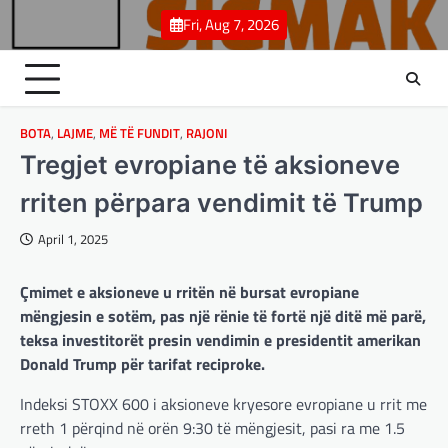
Skip
Fri, Aug 7, 2026
to
content
BOTA
,
LAJME
,
MË TË FUNDIT
,
RAJONI
Tregjet evropiane të aksioneve
rriten përpara vendimit të Trump
April 1, 2025
Çmimet e aksioneve u rritën në bursat evropiane
mëngjesin e sotëm, pas një rënie të fortë një ditë më parë,
teksa investitorët presin vendimin e presidentit amerikan
Donald Trump për tarifat reciproke.
Indeksi STOXX 600 i aksioneve kryesore evropiane u rrit me
rreth 1 përqind në orën 9:30 të mëngjesit, pasi ra me 1.5