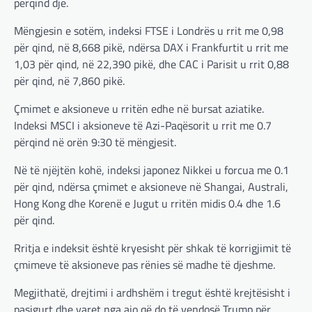
përqind dje.
Mëngjesin e sotëm, indeksi FTSE i Londrës u rrit me 0,98
për qind, në 8,668 pikë, ndërsa DAX i Frankfurtit u rrit me
1,03 për qind, në 22,390 pikë, dhe CAC i Parisit u rrit 0,88
për qind, në 7,860 pikë.
Çmimet e aksioneve u rritën edhe në bursat aziatike.
Indeksi MSCI i aksioneve të Azi-Paqësorit u rrit me 0.7
përqind në orën 9:30 të mëngjesit.
Në të njëjtën kohë, indeksi japonez Nikkei u forcua me 0.1
për qind, ndërsa çmimet e aksioneve në Shangai, Australi,
Hong Kong dhe Korenë e Jugut u rritën midis 0.4 dhe 1.6
për qind.
Rritja e indeksit është kryesisht për shkak të korrigjimit të
çmimeve të aksioneve pas rënies së madhe të djeshme.
Megjithatë, drejtimi i ardhshëm i tregut është krejtësisht i
pasigurt dhe varet nga ajo që do të vendosë Trump për