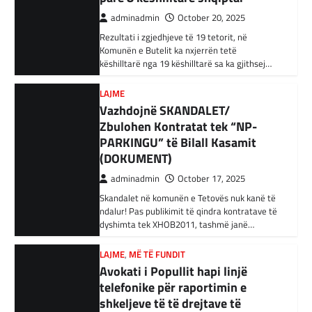
Zbulohen Kontratat tek “NP-
mbetur pas sulmeve ajrore të Uashingtonit
PARKINGU” të Bilall Kasamit
është…
(DOKUMENT)
KRONIKË E ZEZË
,
LAJME
,
RAJONI
adminadmin
October 17, 2025
Tetë persona kërkojnë ndihmë
Skandalet në komunën e Tetovës nuk kanë të
pas aksidentit ku u përfshinë 14
ndalur! Pas publikimit të qindra kontratave të
automjete
dyshimta tek XHOB2011, tashmë janë…
adminadmin
December 11, 2023
LAJME
,
MË TË FUNDIT
Një aksident trafiku ka ndodhur në
Avokati i Popullit hapi linjë
autostradën Ibrahim Rugova, Mazgit-Bresje,
telefonike për raportimin e
në të cilin janë përfshirë 14 automjete dhe
shkeljeve të të drejtave të
janë lënduar…
votimit në RMV
BOTA
,
KRONIKË E ZEZË
,
LAJME
adminadmin
October 17, 2025
Gazetari i ‘Al Jazeera’ humb 22
Nëse të dielën, në ditën e raundit të parë të
anëtarë të familjes gjatë një
zgjedhjeve lokale, qytetarët hasin ndonjë
sulmi izraelit
shkelje të të drejtave të…
adminadmin
December 7, 2023
LAJME
,
MË TË FUNDIT
Al Jazeera raporton se një nga gazetarët e
Vazhdojnē SKANDALET/