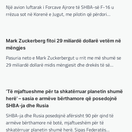
Presidenti turk, Recep Tayyip Erdogan, ka
Një avion luftarak i Forcave Ajrore të SHBA-së F-16 u
deklaruar se siguria e Evropës pa Turqinë
është e paimagjinueshme. “Turqia e
rrëzua sot në Korenë e Jugut, me pilotin që përdori…
konsideron procesin…
BOTA
,
FUN
,
LAJME
,
MË TË FUNDIT
,
MISTER
,
RAJONI
,
SPECIALE
,
TECH
Mark Zuckerberg fitoi 29 miliardë dollarë vetëm në
Konkurrenti francez i Starlink pa
mëngjes
aksionet e tij të trefishohen në
vlerë pasi Trump ndaloi ndihmën
Pasuria neto e Mark Zuckerbergut u rrit me më shumë se
për Ukrainën
BOTA
,
FUN
,
KULTURË
,
LAJME
,
MË TË FUNDIT
,
29 miliardë dollarë midis mëngjesit dhe drekës të së…
MISTER
,
OPINIONE
,
RAJONI
,
SPORT
,
TECH
,
adminadmin
March 5, 2025
TOP
Aksionet e ofruesit francez të satelitëve
Përparimi i DeepSeek AI është
Eutelsat u trefishuan në vlerë gjatë dy ditëve
për t’u lavdëruar
‘Të mjaftueshme për ta shkatërruar planetin shumë
të fundit mes shqetësimeve se qasja…
adminadmin
March 5, 2025
herë’ – sasia e armëve bërthamore që posedojnë
BOTA
,
LAJME
,
MË TË FUNDIT
,
OPINIONE
,
Suksesi i aplikacionit DeepSeek është një
SHBA-ja dhe Rusia
RAJONI
,
SPECIALE
shembull i rritjes së kompanive kineze të
SHBA-ja dhe Rusia posedojnë afërsisht 90 për qind të
Gjermani, ekspertët sugjerojnë
inteligjencës artificiale (AI). Përparimi i
armëve bërthamore në botë, mjaftueshëm për të
aplikacionit kinez…
400 miliardë euro për mbrojtje
shkatërruar planetin shumë herë. Sipas Federatës…