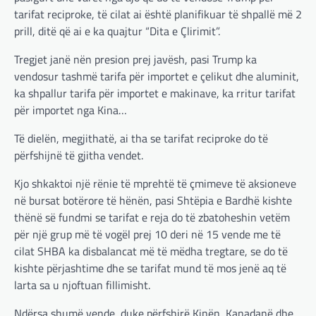
tarifat reciproke, të cilat ai është planifikuar të shpallë më 2
BOTA
,
LAJME
,
MË TË FUNDIT
,
OPINIONE
,
prill, ditë që ai e ka quajtur “Dita e Çlirimit”.
RAJONI
,
SPECIALE
Gjermani, ekspertët sugjerojnë
Tregjet janë nën presion prej javësh, pasi Trump ka
400 miliardë euro për mbrojtje
vendosur tashmë tarifa për importet e çelikut dhe aluminit,
adminadmin
March 4, 2025
ka shpallur tarifa për importet e makinave, ka rritur tarifat
Gjermania ndodhet aktualisht në kulmin e
për importet nga Kina…
përpjekjeve për krijimin e qeverisë dhe koha
nuk pret. CDU/CSU dhe SPD po vazhdojnë…
Të dielën, megjithatë, ai tha se tarifat reciproke do të
përfshijnë të gjitha vendet.
BOTA
,
LAJME
,
MISTER
,
RAJONI
,
SPECIALE
Çka ndodhë tash pas
Kjo shkaktoi një rënie të mprehtë të çmimeve të aksioneve
ndërprerjes së ndihmës
në bursat botërore të hënën, pasi Shtëpia e Bardhë kishte
ushtarake për Ukrainën nga
thënë së fundmi se tarifat e reja do të zbatoheshin vetëm
Trump
për një grup më të vogël prej 10 deri në 15 vende me të
adminadmin
March 4, 2025
cilat SHBA ka disbalancat më të mëdha tregtare, se do të
Pas takimit të liderëve evropianë në Londër,
kishte përjashtime dhe se tarifat mund të mos jenë aq të
francezët dhe britanikët kanë hartuar një
larta sa u njoftuan fillimisht.
plan paqeje për luftën në Ukrainë, të…
Ndërsa shumë vende, duke përfshirë Kinën, Kanadanë dhe