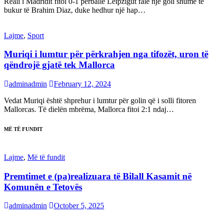
Reali i Madridit fitoi 0-1 përballë Leipzigut falë një goli shumë të
bukur të Brahim Diaz, duke hedhur një hap…
Lajme
,
Sport
Muriqi i lumtur për përkrahjen nga tifozët, uron të
qëndrojë gjatë tek Mallorca
adminadmin
February 12, 2024
Vedat Muriqi është shprehur i lumtur për golin që i solli fitoren
Mallorcas. Të dielën mbrëma, Mallorca fitoi 2:1 ndaj…
MË TË FUNDIT
Lajme
,
Më të fundit
Premtimet e (pa)realizuara të Bilall Kasamit në
Komunën e Tetovës
adminadmin
October 5, 2025