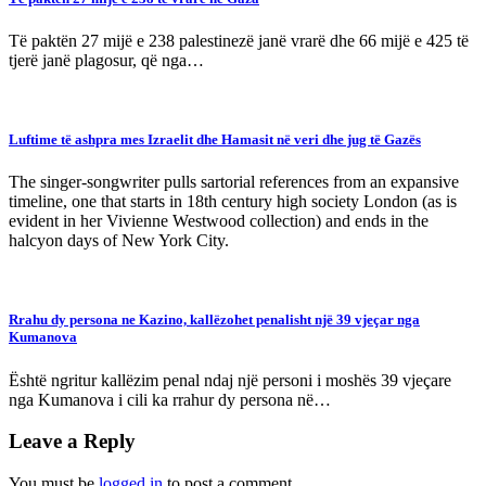
Të paktën 27 mijë e 238 palestinezë janë vrarë dhe 66 mijë e 425 të
tjerë janë plagosur, që nga…
Luftime të ashpra mes Izraelit dhe Hamasit në veri dhe jug të Gazës
The singer-songwriter pulls sartorial references from an expansive
timeline, one that starts in 18th century high society London (as is
evident in her Vivienne Westwood collection) and ends in the
halcyon days of New York City.
Rrahu dy persona ne Kazino, kallëzohet penalisht një 39 vjeçar nga
Kumanova
Është ngritur kallëzim penal ndaj një personi i moshës 39 vjeçare
nga Kumanova i cili ka rrahur dy persona në…
Leave a Reply
You must be
logged in
to post a comment.