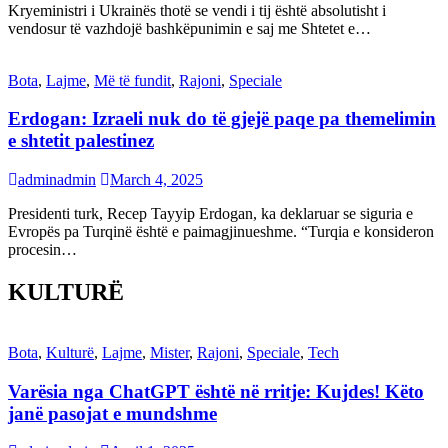
Kryeministri i Ukrainës thotë se vendi i tij është absolutisht i
vendosur të vazhdojë bashkëpunimin e saj me Shtetet e…
Bota
,
Lajme
,
Më të fundit
,
Rajoni
,
Speciale
Erdogan: Izraeli nuk do të gjejë paqe pa themelimin
e shtetit palestinez
adminadmin
March 4, 2025
Presidenti turk, Recep Tayyip Erdogan, ka deklaruar se siguria e
Evropës pa Turqinë është e paimagjinueshme. “Turqia e konsideron
procesin…
KULTURË
Bota
,
Kulturë
,
Lajme
,
Mister
,
Rajoni
,
Speciale
,
Tech
Varësia nga ChatGPT është në rritje: Kujdes! Këto
janë pasojat e mundshme