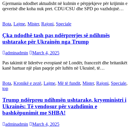
Gjermania ndodhet aktualisht në kulmin e përpjekjeve për krijimin e
qeverisë dhe koha nuk pret. CDU/CSU dhe SPD po vazhdojnë…
Bota
,
Lajme
,
Mister
,
Rajoni
,
Speciale
Çka ndodhë tash pas ndërprerjes së ndihmës
ushtarake për Ukrainën nga Trump
adminadmin
March 4, 2025
Pas takimit të liderëve evropianë në Londër, francezët dhe britanikët
kanë hartuar një plan paqeje për luftën në Ukrainë, të…
Bota
,
Kronikë e zezë
,
Lajme
,
Më të fundit
,
Mister
,
Rajoni
,
Speciale
,
top
Trump ndërpreu ndihmën ushtarake, kryeministri i
Ukrainës: Të vendosur për vazhdimin e
bashkëpunimit me SHBA!
adminadmin
March 4, 2025