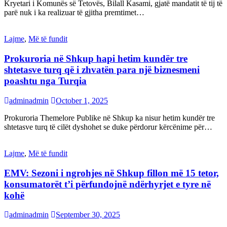
Kryetari i Komunës së Tetovës, Bilall Kasami, gjatë mandatit të tij të
parë nuk i ka realizuar të gjitha premtimet…
Lajme
,
Më të fundit
Prokuroria në Shkup hapi hetim kundër tre
shtetasve turq që i zhvatën para një biznesmeni
poashtu nga Turqia
adminadmin
October 1, 2025
Prokuroria Themelore Publike në Shkup ka nisur hetim kundër tre
shtetasve turq të cilët dyshohet se duke përdorur kërcënime për…
Lajme
,
Më të fundit
EMV: Sezoni i ngrohjes në Shkup fillon më 15 tetor,
konsumatorët t’i përfundojnë ndërhyrjet e tyre në
kohë
adminadmin
September 30, 2025