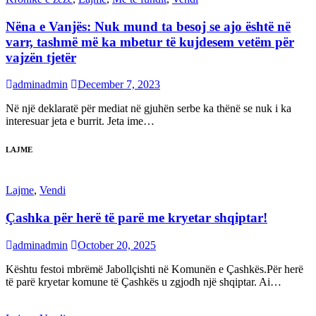
Nëna e Vanjës: Nuk mund ta besoj se ajo është në
varr, tashmë më ka mbetur të kujdesem vetëm për
vajzën tjetër
adminadmin
December 7, 2023
Në një deklaratë për mediat në gjuhën serbe ka thënë se nuk i ka
interesuar jeta e burrit. Jeta ime…
LAJME
Lajme
,
Vendi
Çashka për herë të parë me kryetar shqiptar!
adminadmin
October 20, 2025
Kështu festoi mbrëmë Jabollçishti në Komunën e Çashkës.Për herë
të parë kryetar komune të Çashkës u zgjodh një shqiptar. Ai…