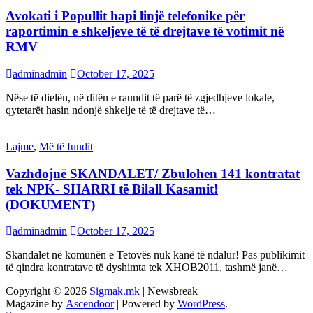
Avokati i Popullit hapi linjë telefonike për
raportimin e shkeljeve të të drejtave të votimit në
RMV
adminadmin
October 17, 2025
Nëse të dielën, në ditën e raundit të parë të zgjedhjeve lokale,
qytetarët hasin ndonjë shkelje të të drejtave të…
Lajme
,
Më të fundit
Vazhdojnē SKANDALET/ Zbulohen 141 kontratat
tek NPK- SHARRI të Bilall Kasamit!
(DOKUMENT)
adminadmin
October 17, 2025
Skandalet në komunën e Tetovës nuk kanë të ndalur! Pas publikimit
të qindra kontratave të dyshimta tek XHOB2011, tashmë janë…
Copyright © 2026
Sigmak.mk
| Newsbreak
Magazine by
Ascendoor
| Powered by
WordPress
.