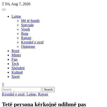
Skip
Fri, Aug 7, 2026
to
content
Lajme
Më të fundit
Speciale
Vendi
Bota
Rajoni
Kronikë e zezë
Opinione
Rozë
Mister
Fun
Tech
Shëndeti
Kulturë
Sport
Search
for:
Kronikë e zezë
,
Lajme
,
Rajoni
Tetë persona kërkojnë ndihmë pas