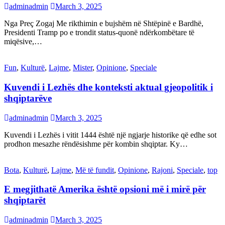
adminadmin
March 3, 2025
Nga Preç Zogaj Me rikthimin e bujshëm në Shtëpinë e Bardhë,
Presidenti Tramp po e trondit status-quonë ndërkombëtare të
miqësive,…
Fun
,
Kulturë
,
Lajme
,
Mister
,
Opinione
,
Speciale
Kuvendi i Lezhës dhe konteksti aktual gjeopolitik i
shqiptarëve
adminadmin
March 3, 2025
Kuvendi i Lezhës i vitit 1444 është një ngjarje historike që edhe sot
prodhon mesazhe rëndësishme për kombin shqiptar. Ky…
Bota
,
Kulturë
,
Lajme
,
Më të fundit
,
Opinione
,
Rajoni
,
Speciale
,
top
E megjithatë Amerika është opsioni më i mirë për
shqiptarët
adminadmin
March 3, 2025