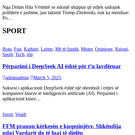
Nga Dritan Hila Vështirë se ndonjë shqiptar që ndjek sadopak
politikën e jashtme, pas takimit Trump-Zhelenski, nuk ka menduar:
Po…
SPORT
Bota
,
Fun
,
Kulturë
,
Lajme
,
Më të fundit
,
Mister
,
Opinione
,
Rajoni
,
Sport
,
Tech
,
top
Përparimi i DeepSeek AI është për t’u lavdëruar
adminadmin
March 5, 2025
Suksesi i aplikacionit DeepSeek është një shembull i rritjes së
kompanive kineze të inteligjencës artificiale (AI). Përparimi i
aplikacionit kinez…
Sport
,
Vendi
FFM pranon kërkesën e kuqezinjëve, Shkëndija
ndaj Vardarit do të luaj të dielën