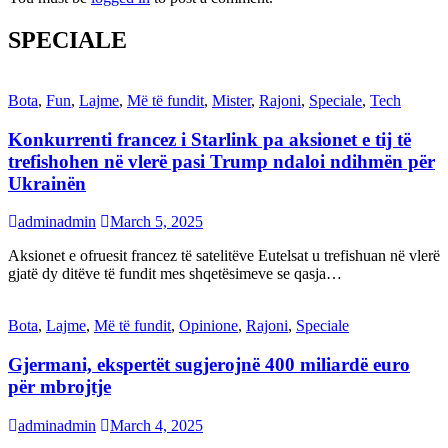
SPECIALE
Bota
,
Fun
,
Lajme
,
Më të fundit
,
Mister
,
Rajoni
,
Speciale
,
Tech
Konkurrenti francez i Starlink pa aksionet e tij të
trefishohen në vlerë pasi Trump ndaloi ndihmën për
Ukrainën
adminadmin
March 5, 2025
Aksionet e ofruesit francez të satelitëve Eutelsat u trefishuan në vlerë
gjatë dy ditëve të fundit mes shqetësimeve se qasja…
Bota
,
Lajme
,
Më të fundit
,
Opinione
,
Rajoni
,
Speciale
Gjermani, ekspertët sugjerojnë 400 miliardë euro
për mbrojtje
adminadmin
March 4, 2025