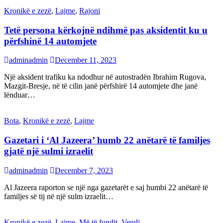
Kronikë e zezë
,
Lajme
,
Rajoni
Tetë persona kërkojnë ndihmë pas aksidentit ku u
përfshinë 14 automjete
adminadmin
December 11, 2023
Një aksident trafiku ka ndodhur në autostradën Ibrahim Rugova,
Mazgit-Bresje, në të cilin janë përfshirë 14 automjete dhe janë
lënduar…
Bota
,
Kronikë e zezë
,
Lajme
Gazetari i ‘Al Jazeera’ humb 22 anëtarë të familjes
gjatë një sulmi izraelit
adminadmin
December 7, 2023
Al Jazeera raporton se një nga gazetarët e saj humbi 22 anëtarë të
familjes së tij në një sulm izraelit…
Kronikë e zezë
,
Lajme
,
Më të fundit
,
Vendi