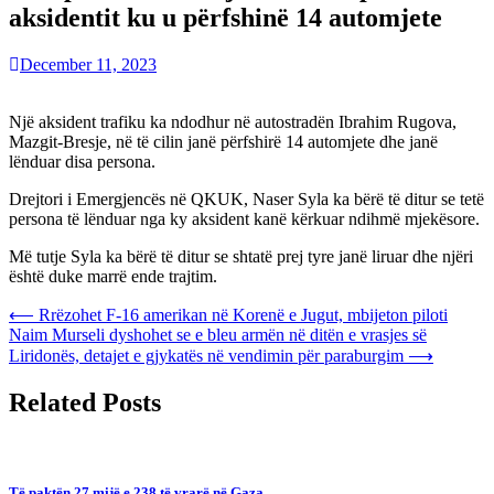
aksidentit ku u përfshinë 14 automjete
December 11, 2023
Një aksident trafiku ka ndodhur në autostradën Ibrahim Rugova,
Mazgit-Bresje, në të cilin janë përfshirë 14 automjete dhe janë
lënduar disa persona.
Drejtori i Emergjencës në QKUK, Naser Syla ka bërë të ditur se tetë
persona të lënduar nga ky aksident kanë kërkuar ndihmë mjekësore.
Më tutje Syla ka bërë të ditur se shtatë prej tyre janë liruar dhe njëri
është duke marrë ende trajtim.
Post
⟵
Rrëzohet F-16 amerikan në Korenë e Jugut, mbijeton piloti
Naim Murseli dyshohet se e bleu armën në ditën e vrasjes së
navigation
Liridonës, detajet e gjykatës në vendimin për paraburgim
⟶
Related Posts
Të paktën 27 mijë e 238 të vrarë në Gaza