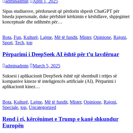
adminadmin
April 1, 2025
Sipas studiuesve, përdoruesit që përdorin shpesh ChatGPT për
biseda jopersonale, duke përfshirë kërkimin e këshillave, shpjegimet
konceptuale dhe ndihmën për…
Bota
,
Fun
,
Kulturë
,
Lajme
,
Më të fundit
,
Mister
,
Opinione
,
Rajoni
,
Sport
,
Tech
,
top
Përparimi i DeepSeek AI është për t’u lavdëruar
adminadmin
March 5, 2025
Suksesi i aplikacionit DeepSeek është një shembull i rritjes së
kompanive kineze të inteligjencës artificiale (AI). Përparimi i
aplikacionit kinez…
Bota
,
Kulturë
,
Lajme
,
Më të fundit
,
Mister
,
Opinione
,
Rajoni
,
Speciale
,
top
,
Uncategorized
Rend i ri, kërcënimet e Trump e kanë shkundur
Europën