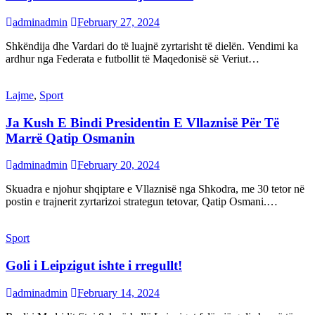
adminadmin
February 27, 2024
Shkëndija dhe Vardari do të luajnë zyrtarisht të dielën. Vendimi ka
ardhur nga Federata e futbollit të Maqedonisë së Veriut…
Lajme
,
Sport
Ja Kush E Bindi Presidentin E Vllaznisë Për Të
Marrë Qatip Osmanin
adminadmin
February 20, 2024
Skuadra e njohur shqiptare e Vllaznisë nga Shkodra, me 30 tetor në
postin e trajnerit zyrtarizoi strategun tetovar, Qatip Osmani.…
Sport
Goli i Leipzigut ishte i rregullt!
adminadmin
February 14, 2024