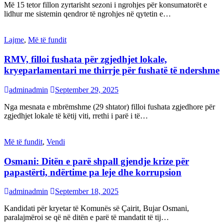
Më 15 tetor fillon zyrtarisht sezoni i ngrohjes për konsumatorët e
lidhur me sistemin qendror të ngrohjes në qytetin e…
Lajme
,
Më të fundit
RMV, filloi fushata për zgjedhjet lokale,
kryeparlamentari me thirrje për fushatë të ndershme
adminadmin
September 29, 2025
Nga mesnata e mbrëmshme (29 shtator) filloi fushata zgjedhore për
zgjedhjet lokale të këtij viti, rrethi i parë i të…
Më të fundit
,
Vendi
Osmani: Ditën e parë shpall gjendje krize për
papastërti, ndërtime pa leje dhe korrupsion
adminadmin
September 18, 2025
Kandidati për kryetar të Komunës së Çairit, Bujar Osmani,
paralajmëroi se që në ditën e parë të mandatit të tij…