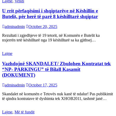
Lajme
,
Vendi
U rrit përfaqësimi i shqiptarëve në Këshillin e
Butelit, për herë të parë 8 këshilltarë shqiptar
adminadmin
October 20, 2025
Rezultati i zgjedhjeve të 19 tetorit, në Komunën e Butelit ka
nxjerrën tetë këshilltarë nga 19 këshilltarë sa ka gjithsej…
Lajme
Vazhdojnë SKANDALET/ Zbulohen Kontratat tek
“NP- PARKINGU” të Bilall Kasamit
(DOKUMENT)
adminadmin
October 17, 2025
Skandalet në komunën e Tetovës nuk kanë të ndalur! Pas publikimit
të qindra kontratave të dyshimta tek XHOB2011, tashmë janë…
Lajme
,
Më të fundit