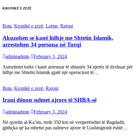
KRONIKË E ZEZË
Bota
,
Kronikë e zezë
,
Lajme
,
Rajoni
Akuzohen se kanë lidhje me Shtetin Islamik,
arrestohen 34 persona në Turqi
adminadmin
February 3, 2024
Autoritetet turke i kanë arrestuar të shtunën 34 njerëz të dyshuar për
lidhje me Shtetin Islamik gjatë një operacioni të…
Bota
,
Kronikë e zezë
,
Rajoni
Irani dënon sulmet ajrore të SHBA-së
adminadmin
February 3, 2024
Në qytetin al-Ka’im, rreth 350 km në veriperëndim të Bagdadit,
gjithçka që ka mbetur pas sulmeve ajrore të Uashingtonit është…