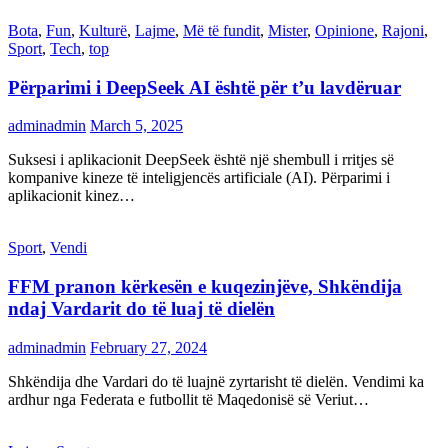
Bota
,
Fun
,
Kulturë
,
Lajme
,
Më të fundit
,
Mister
,
Opinione
,
Rajoni
,
Sport
,
Tech
,
top
Përparimi i DeepSeek AI është për t’u lavdëruar
adminadmin
March 5, 2025
Suksesi i aplikacionit DeepSeek është një shembull i rritjes së
kompanive kineze të inteligjencës artificiale (AI). Përparimi i
aplikacionit kinez…
Sport
,
Vendi
FFM pranon kërkesën e kuqezinjëve, Shkëndija
ndaj Vardarit do të luaj të dielën
adminadmin
February 27, 2024
Shkëndija dhe Vardari do të luajnë zyrtarisht të dielën. Vendimi ka
ardhur nga Federata e futbollit të Maqedonisë së Veriut…