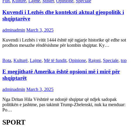
Fun
,
Kulturë
,
Lajme
,
Mister
,
Opinione
,
Speciale
Kuvendi i Lezhës dhe konteksti aktual gjeopolitik i
shqiptarëve
adminadmin
March 3, 2025
Kuvendi i Lezhës i vitit 1444 është një ngjarje historike që edhe sot
prodhon mesazhe rëndësishme për kombin shqiptar. Ky…
Bota
,
Kulturë
,
Lajme
,
Më të fundit
,
Opinione
,
Rajoni
,
Speciale
,
top
E megjithatë Amerika është opsioni më i mirë për
shqiptarët
adminadmin
March 3, 2025
Nga Dritan Hila Vështirë se ndonjë shqiptar që ndjek sadopak
politikën e jashtme, pas takimit Trump-Zhelenski, nuk ka menduar:
Po…
SPORT