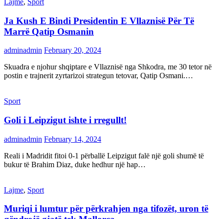
Lajme
,
Sport
Ja Kush E Bindi Presidentin E Vllaznisë Për Të
Marrë Qatip Osmanin
adminadmin
February 20, 2024
Skuadra e njohur shqiptare e Vllaznisë nga Shkodra, me 30 tetor në
postin e trajnerit zyrtarizoi strategun tetovar, Qatip Osmani.…
Sport
Goli i Leipzigut ishte i rregullt!
adminadmin
February 14, 2024
Reali i Madridit fitoi 0-1 përballë Leipzigut falë një goli shumë të
bukur të Brahim Diaz, duke hedhur një hap…
Lajme
,
Sport
Muriqi i lumtur për përkrahjen nga tifozët, uron të