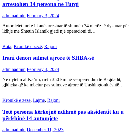
arrestohen 34 persona në Turqi
adminadmin
February 3, 2024
Autoritetet turke i kanë arrestuar të shtunën 34 njerëz të dyshuar për
lidhje me Shtetin Islamik gjatë një operacioni të…
Bota
,
Kronikë e zezë
,
Rajoni
Irani dënon sulmet ajrore të SHBA-së
adminadmin
February 3, 2024
Në qytetin al-Ka’im, rreth 350 km në veriperëndim të Bagdadit,
gjithçka që ka mbetur pas sulmeve ajrore të Uashingtonit është…
Kronikë e zezë
,
Lajme
,
Rajoni
Tetë persona kërkojnë ndihmë pas aksidentit ku u
përfshinë 14 automjete
adminadmin
December 11, 2023