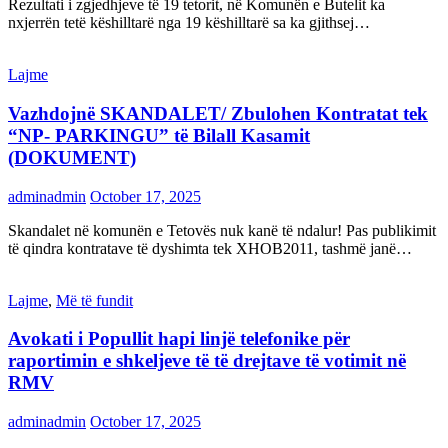
Rezultati i zgjedhjeve të 19 tetorit, në Komunën e Butelit ka
nxjerrën tetë këshilltarë nga 19 këshilltarë sa ka gjithsej…
Lajme
Vazhdojnë SKANDALET/ Zbulohen Kontratat tek
“NP- PARKINGU” të Bilall Kasamit
(DOKUMENT)
adminadmin
October 17, 2025
Skandalet në komunën e Tetovës nuk kanë të ndalur! Pas publikimit
të qindra kontratave të dyshimta tek XHOB2011, tashmë janë…
Lajme
,
Më të fundit
Avokati i Popullit hapi linjë telefonike për
raportimin e shkeljeve të të drejtave të votimit në
RMV
adminadmin
October 17, 2025