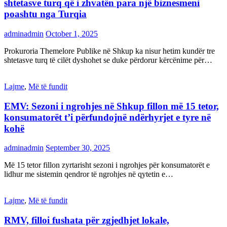
shtetasve turq që i zhvatën para një biznesmeni
poashtu nga Turqia
adminadmin
October 1, 2025
Prokuroria Themelore Publike në Shkup ka nisur hetim kundër tre
shtetasve turq të cilët dyshohet se duke përdorur kërcënime për…
Lajme
,
Më të fundit
EMV: Sezoni i ngrohjes në Shkup fillon më 15 tetor,
konsumatorët t’i përfundojnë ndërhyrjet e tyre në
kohë
adminadmin
September 30, 2025
Më 15 tetor fillon zyrtarisht sezoni i ngrohjes për konsumatorët e
lidhur me sistemin qendror të ngrohjes në qytetin e…
Lajme
,
Më të fundit
RMV, filloi fushata për zgjedhjet lokale,