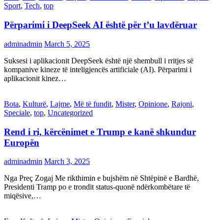
Sport
,
Tech
,
top
Përparimi i DeepSeek AI është për t’u lavdëruar
adminadmin
March 5, 2025
Suksesi i aplikacionit DeepSeek është një shembull i rritjes së
kompanive kineze të inteligjencës artificiale (AI). Përparimi i
aplikacionit kinez…
Bota
,
Kulturë
,
Lajme
,
Më të fundit
,
Mister
,
Opinione
,
Rajoni
,
Speciale
,
top
,
Uncategorized
Rend i ri, kërcënimet e Trump e kanë shkundur
Europën
adminadmin
March 3, 2025
Nga Preç Zogaj Me rikthimin e bujshëm në Shtëpinë e Bardhë,
Presidenti Tramp po e trondit status-quonë ndërkombëtare të
miqësive,…