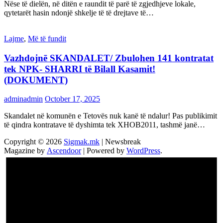
Nëse të dielën, në ditën e raundit të parë të zgjedhjeve lokale,
qytetarët hasin ndonjë shkelje të të drejtave të…
Lajme
,
Më të fundit
Vazhdojnē SKANDALET/ Zbulohen 141 kontratat
tek NPK- SHARRI të Bilall Kasamit!
(DOKUMENT)
adminadmin
October 17, 2025
Skandalet në komunën e Tetovës nuk kanë të ndalur! Pas publikimit
të qindra kontratave të dyshimta tek XHOB2011, tashmë janë…
Copyright © 2026
Sigmak.mk
| Newsbreak
Magazine by
Ascendoor
| Powered by
WordPress
.