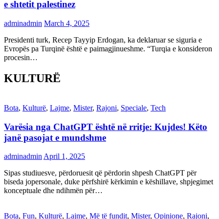
e shtetit palestinez
adminadmin
March 4, 2025
Presidenti turk, Recep Tayyip Erdogan, ka deklaruar se siguria e
Evropës pa Turqinë është e paimagjinueshme. “Turqia e konsideron
procesin…
KULTURË
Bota
,
Kulturë
,
Lajme
,
Mister
,
Rajoni
,
Speciale
,
Tech
Varësia nga ChatGPT është në rritje: Kujdes! Këto
janë pasojat e mundshme
adminadmin
April 1, 2025
Sipas studiuesve, përdoruesit që përdorin shpesh ChatGPT për
biseda jopersonale, duke përfshirë kërkimin e këshillave, shpjegimet
konceptuale dhe ndihmën për…
Bota
,
Fun
,
Kulturë
,
Lajme
,
Më të fundit
,
Mister
,
Opinione
,
Rajoni
,