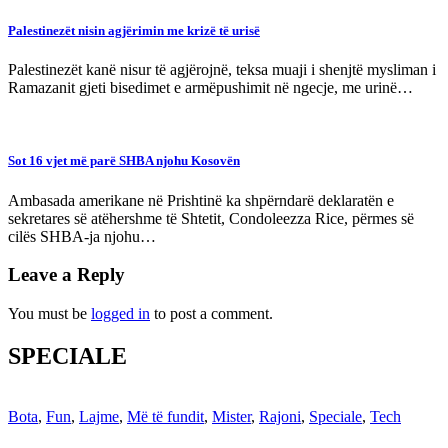
Palestinezët nisin agjërimin me krizë të urisë
Palestinezët kanë nisur të agjërojnë, teksa muaji i shenjtë mysliman i
Ramazanit gjeti bisedimet e armëpushimit në ngecje, me urinë…
Sot 16 vjet më parë SHBA njohu Kosovën
Ambasada amerikane në Prishtinë ka shpërndarë deklaratën e
sekretares së atëhershme të Shtetit, Condoleezza Rice, përmes së
cilës SHBA-ja njohu…
Leave a Reply
You must be
logged in
to post a comment.
SPECIALE
Bota
,
Fun
,
Lajme
,
Më të fundit
,
Mister
,
Rajoni
,
Speciale
,
Tech