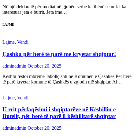
Në një deklaratë për mediat në gjuhën serbe ka thënë se nuk i ka
interesuar jeta e burrit. Jeta ime…
LAJME
Lajme
,
Vendi
Çashka për herë të parë me kryetar shqiptar!
adminadmin
October 20, 2025
Kështu festoi mbrëmë Jabollçishti në Komunën e Çashkës.Për herë
të parë kryetar komune të Çashkës u zgjodh një shqiptar. Ai…
Lajme
,
Vendi
U rrit përfaqësimi i shqiptarëve në Këshillin e
Butelit, për herë të parë 8 këshilltarë shqiptar
adminadmin
October 20, 2025