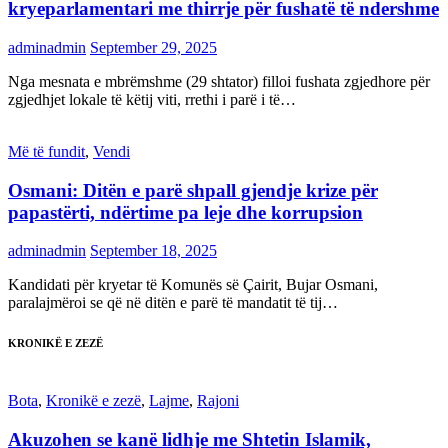
kryeparlamentari me thirrje për fushatë të ndershme
adminadmin
September 29, 2025
Nga mesnata e mbrëmshme (29 shtator) filloi fushata zgjedhore për
zgjedhjet lokale të këtij viti, rrethi i parë i të…
Më të fundit
,
Vendi
Osmani: Ditën e parë shpall gjendje krize për
papastërti, ndërtime pa leje dhe korrupsion
adminadmin
September 18, 2025
Kandidati për kryetar të Komunës së Çairit, Bujar Osmani,
paralajmëroi se që në ditën e parë të mandatit të tij…
KRONIKË E ZEZË
Bota
,
Kronikë e zezë
,
Lajme
,
Rajoni
Akuzohen se kanë lidhje me Shtetin Islamik,