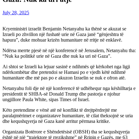
July 28, 2025
Kryeministri izraelit Benjamin Netanyahu ka thënë se akuzat se
Izraeli po zhvillon një fushatë urie në Gaza janë “gënjeshtra të
hapura”, duke mohuar krizën humanitare në rritje në enklavë.
Ndërsa merrte pjesë në një konferencë në Jerusalem, Netanyahu tha:
“Nuk ka politikë urie në Gaza dhe nuk ka uri në Gaza”.
Ai shtoi se Izraeli ka lejuar sasinë e ndihmës që kërkohet nga ligji
ndërkombëtar dhe pretendoi se Hamasi po e vjedh këtë ndihmë
humanitare dhe më pas po e akuzon Izraelin se nuk e ofron atë.
Netanyahu foli dje në një konferencë të udhëhequr nga këshilltarja e
presidentit të SHBA-së Donald Trump dhe pastorja e njohur
ungjillore Paula White, sipas Times of Israel.
Këto pretendime e vënë atë në konflikt të drejtpërdrejtë me
paralajmërimet e organizatave humanitare, të cilat theksojnë se uria
dhe kequshqyerja në Gaza kanë arritur përmasa kritike.
Organizata Botërore e Shëndetësisë (OBSH) tha se kequshqyerja
është në një “trajektore të rrezikshme” në Rripin e Gazës, me 63