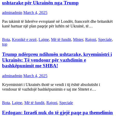
ushtarake për Ukrainën nga Trump
adminadmin
March 4, 2025
Pas takimit të liderëve evropianë në Londër, francezët dhe britanikët
kanë hartuar një plan paqeje për luftën në Ukrainë, të…
Bota
,
Kronikë e zezë
,
Lajme
,
Më të fundit
,
Mister
,
Rajoni
,
Speciale
,
top
Trump ndërpreu ndihmën ushtarake, kryeministri i
Ukrainës: Të vendosur për vazhdimin e
bashkëpunimit me SHBA!
adminadmin
March 4, 2025
Kryeministri i Ukrainës thotë se vendi i tij është absolutisht i
vendosur të vazhdojë bashkëpunimin e saj me Shtetet e…
Bota
,
Lajme
,
Më të fundit
,
Rajoni
,
Speciale
Erdogan: Izraeli nuk do të gjejë paqe pa themelimin