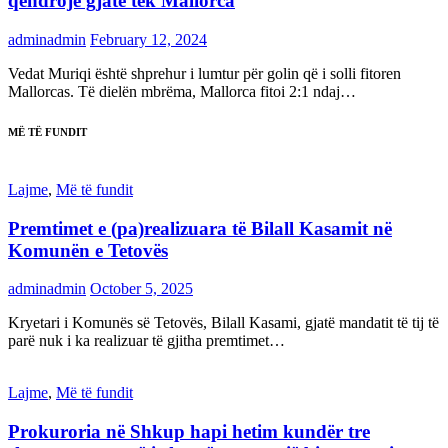
qëndrojë gjatë tek Mallorca
adminadmin
February 12, 2024
Vedat Muriqi është shprehur i lumtur për golin që i solli fitoren
Mallorcas. Të dielën mbrëma, Mallorca fitoi 2:1 ndaj…
MË TË FUNDIT
Lajme
,
Më të fundit
Premtimet e (pa)realizuara të Bilall Kasamit në
Komunën e Tetovës
adminadmin
October 5, 2025
Kryetari i Komunës së Tetovës, Bilall Kasami, gjatë mandatit të tij të
parë nuk i ka realizuar të gjitha premtimet…
Lajme
,
Më të fundit
Prokuroria në Shkup hapi hetim kundër tre