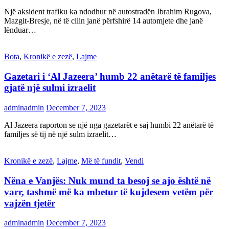
Një aksident trafiku ka ndodhur në autostradën Ibrahim Rugova,
Mazgit-Bresje, në të cilin janë përfshirë 14 automjete dhe janë
lënduar…
Bota
,
Kronikë e zezë
,
Lajme
Gazetari i ‘Al Jazeera’ humb 22 anëtarë të familjes
gjatë një sulmi izraelit
adminadmin
December 7, 2023
Al Jazeera raporton se një nga gazetarët e saj humbi 22 anëtarë të
familjes së tij në një sulm izraelit…
Kronikë e zezë
,
Lajme
,
Më të fundit
,
Vendi
Nëna e Vanjës: Nuk mund ta besoj se ajo është në
varr, tashmë më ka mbetur të kujdesem vetëm për
vajzën tjetër
adminadmin
December 7, 2023