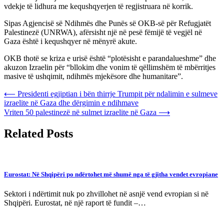
vdekje të lidhura me kequshqyerjen të regjistruara në korrik.
Sipas Agjencisë së Ndihmës dhe Punës së OKB-së për Refugjatët
Palestinezë (UNRWA), afërsisht një në pesë fëmijë të vegjël në
Gaza është i kequshqyer në mënyrë akute.
OKB thotë se kriza e urisë është “plotësisht e parandalueshme” dhe
akuzon Izraelin për “bllokim dhe vonim të qëllimshëm të mbërritjes
masive të ushqimit, ndihmës mjekësore dhe humanitare”.
Post
⟵
Presidenti egjiptian i bën thirrje Trumpit për ndalimin e sulmeve
izraelite në Gaza dhe dërgimin e ndihmave
navigation
Vriten 50 palestinezë në sulmet izraelite në Gaza
⟶
Related Posts
Eurostat: Në Shqipëri po ndërtohet më shumë nga të gjitha vendet evropiane
Sektori i ndërtimit nuk po zhvillohet në asnjë vend evropian si në
Shqipëri. Eurostat, në një raport të fundit –…