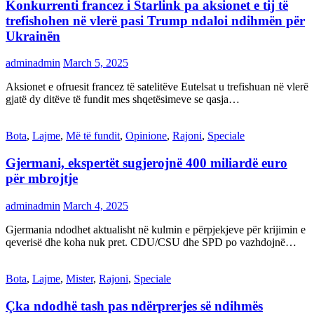
Konkurrenti francez i Starlink pa aksionet e tij të
trefishohen në vlerë pasi Trump ndaloi ndihmën për
Ukrainën
adminadmin
March 5, 2025
Aksionet e ofruesit francez të satelitëve Eutelsat u trefishuan në vlerë
gjatë dy ditëve të fundit mes shqetësimeve se qasja…
Bota
,
Lajme
,
Më të fundit
,
Opinione
,
Rajoni
,
Speciale
Gjermani, ekspertët sugjerojnë 400 miliardë euro
për mbrojtje
adminadmin
March 4, 2025
Gjermania ndodhet aktualisht në kulmin e përpjekjeve për krijimin e
qeverisë dhe koha nuk pret. CDU/CSU dhe SPD po vazhdojnë…
Bota
,
Lajme
,
Mister
,
Rajoni
,
Speciale
Çka ndodhë tash pas ndërprerjes së ndihmës