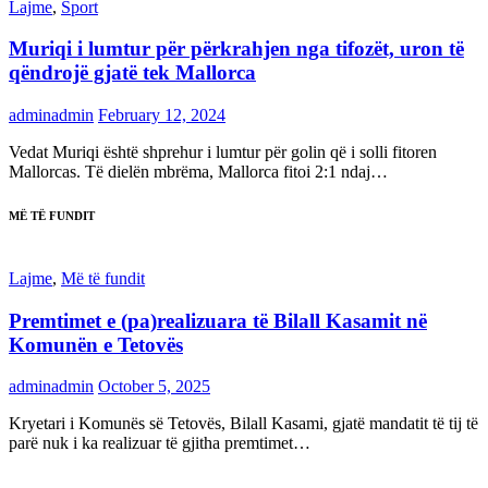
Lajme
,
Sport
Muriqi i lumtur për përkrahjen nga tifozët, uron të
qëndrojë gjatë tek Mallorca
adminadmin
February 12, 2024
Vedat Muriqi është shprehur i lumtur për golin që i solli fitoren
Mallorcas. Të dielën mbrëma, Mallorca fitoi 2:1 ndaj…
MË TË FUNDIT
Lajme
,
Më të fundit
Premtimet e (pa)realizuara të Bilall Kasamit në
Komunën e Tetovës
adminadmin
October 5, 2025
Kryetari i Komunës së Tetovës, Bilall Kasami, gjatë mandatit të tij të
parë nuk i ka realizuar të gjitha premtimet…