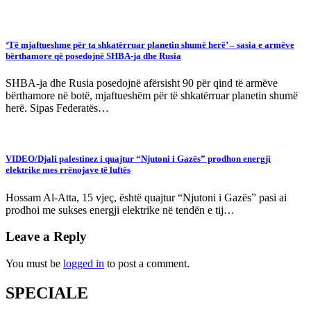
‘Të mjaftueshme për ta shkatërruar planetin shumë herë’ – sasia e armëve
bërthamore që posedojnë SHBA-ja dhe Rusia
SHBA-ja dhe Rusia posedojnë afërsisht 90 për qind të armëve
bërthamore në botë, mjaftueshëm për të shkatërruar planetin shumë
herë. Sipas Federatës…
VIDEO/Djali palestinez i quajtur “Njutoni i Gazës” prodhon energji
elektrike mes rrënojave të luftës
Hossam Al-Atta, 15 vjeç, është quajtur “Njutoni i Gazës” pasi ai
prodhoi me sukses energji elektrike në tendën e tij…
Leave a Reply
You must be
logged in
to post a comment.
SPECIALE