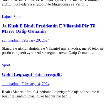
ardhur nga Federata e futbollit të Maqedonisë së Veriut…
Lajme
,
Sport
Ja Kush E Bindi Presidentin E Vllaznisë Për Të
Marrë Qatip Osmanin
adminadmin
February 20, 2024
Skuadra e njohur shqiptare e Vllaznisë nga Shkodra, me 30 tetor në
postin e trajnerit zyrtarizoi strategun tetovar, Qatip Osmani.…
Sport
Goli i Leipzigut ishte i rregullt!
adminadmin
February 14, 2024
Reali i Madridit fitoi 0-1 përballë Leipzigut falë një goli shumë të
bukur të Brahim Diaz, duke hedhur një hap…