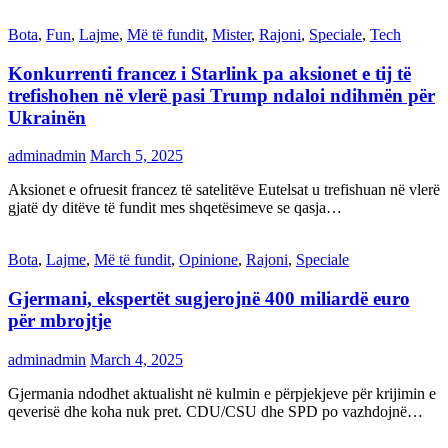
Bota
,
Fun
,
Lajme
,
Më të fundit
,
Mister
,
Rajoni
,
Speciale
,
Tech
Konkurrenti francez i Starlink pa aksionet e tij të
trefishohen në vlerë pasi Trump ndaloi ndihmën për
Ukrainën
adminadmin
March 5, 2025
Aksionet e ofruesit francez të satelitëve Eutelsat u trefishuan në vlerë
gjatë dy ditëve të fundit mes shqetësimeve se qasja…
Bota
,
Lajme
,
Më të fundit
,
Opinione
,
Rajoni
,
Speciale
Gjermani, ekspertët sugjerojnë 400 miliardë euro
për mbrojtje
adminadmin
March 4, 2025
Gjermania ndodhet aktualisht në kulmin e përpjekjeve për krijimin e
qeverisë dhe koha nuk pret. CDU/CSU dhe SPD po vazhdojnë…