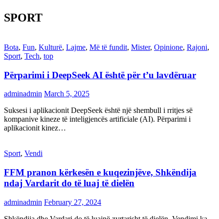
SPORT
Bota
,
Fun
,
Kulturë
,
Lajme
,
Më të fundit
,
Mister
,
Opinione
,
Rajoni
,
Sport
,
Tech
,
top
Përparimi i DeepSeek AI është për t’u lavdëruar
adminadmin
March 5, 2025
Suksesi i aplikacionit DeepSeek është një shembull i rritjes së
kompanive kineze të inteligjencës artificiale (AI). Përparimi i
aplikacionit kinez…
Sport
,
Vendi
FFM pranon kërkesën e kuqezinjëve, Shkëndija
ndaj Vardarit do të luaj të dielën
adminadmin
February 27, 2024
Shkëndija dhe Vardari do të luajnë zyrtarisht të dielën. Vendimi ka