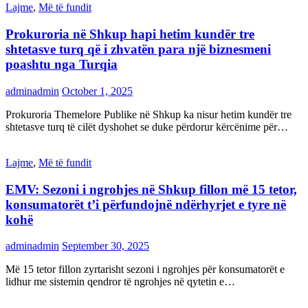
Lajme
,
Më të fundit
Prokuroria në Shkup hapi hetim kundër tre
shtetasve turq që i zhvatën para një biznesmeni
poashtu nga Turqia
adminadmin
October 1, 2025
Prokuroria Themelore Publike në Shkup ka nisur hetim kundër tre
shtetasve turq të cilët dyshohet se duke përdorur kërcënime për…
Lajme
,
Më të fundit
EMV: Sezoni i ngrohjes në Shkup fillon më 15 tetor,
konsumatorët t’i përfundojnë ndërhyrjet e tyre në
kohë
adminadmin
September 30, 2025
Më 15 tetor fillon zyrtarisht sezoni i ngrohjes për konsumatorët e
lidhur me sistemin qendror të ngrohjes në qytetin e…