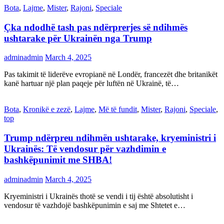
Bota
,
Lajme
,
Mister
,
Rajoni
,
Speciale
Çka ndodhë tash pas ndërprerjes së ndihmës
ushtarake për Ukrainën nga Trump
adminadmin
March 4, 2025
Pas takimit të liderëve evropianë në Londër, francezët dhe britanikët
kanë hartuar një plan paqeje për luftën në Ukrainë, të…
Bota
,
Kronikë e zezë
,
Lajme
,
Më të fundit
,
Mister
,
Rajoni
,
Speciale
,
top
Trump ndërpreu ndihmën ushtarake, kryeministri i
Ukrainës: Të vendosur për vazhdimin e
bashkëpunimit me SHBA!
adminadmin
March 4, 2025
Kryeministri i Ukrainës thotë se vendi i tij është absolutisht i
vendosur të vazhdojë bashkëpunimin e saj me Shtetet e…