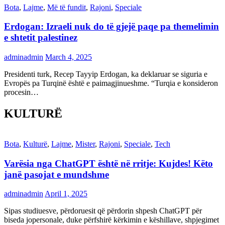
Bota
,
Lajme
,
Më të fundit
,
Rajoni
,
Speciale
Erdogan: Izraeli nuk do të gjejë paqe pa themelimin
e shtetit palestinez
adminadmin
March 4, 2025
Presidenti turk, Recep Tayyip Erdogan, ka deklaruar se siguria e
Evropës pa Turqinë është e paimagjinueshme. “Turqia e konsideron
procesin…
KULTURË
Bota
,
Kulturë
,
Lajme
,
Mister
,
Rajoni
,
Speciale
,
Tech
Varësia nga ChatGPT është në rritje: Kujdes! Këto
janë pasojat e mundshme
adminadmin
April 1, 2025
Sipas studiuesve, përdoruesit që përdorin shpesh ChatGPT për
biseda jopersonale, duke përfshirë kërkimin e këshillave, shpjegimet