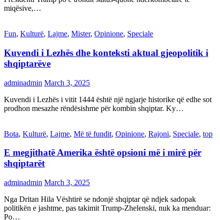
miqësive,…
Fun
,
Kulturë
,
Lajme
,
Mister
,
Opinione
,
Speciale
Kuvendi i Lezhës dhe konteksti aktual gjeopolitik i
shqiptarëve
adminadmin
March 3, 2025
Kuvendi i Lezhës i vitit 1444 është një ngjarje historike që edhe sot
prodhon mesazhe rëndësishme për kombin shqiptar. Ky…
Bota
,
Kulturë
,
Lajme
,
Më të fundit
,
Opinione
,
Rajoni
,
Speciale
,
top
E megjithatë Amerika është opsioni më i mirë për
shqiptarët
adminadmin
March 3, 2025
Nga Dritan Hila Vështirë se ndonjë shqiptar që ndjek sadopak
politikën e jashtme, pas takimit Trump-Zhelenski, nuk ka menduar:
Po…