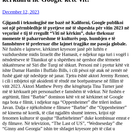
December 12, 2023
Gjigandi i teknologjisë me bazë në Kaliforni, Google publikoi
sot një përmbledhje të pyetjeve më të shpeshta për vitin 2023 në
veçorinë e tij të rregullt “Viti në kërkim”, duke theksuar
momente të paharrueshme të kulturës pop, humbjen e të
famshëmve të preferuar dhe lajmet tragjike me pasoja globale.
Në fushën e lajmeve, kërkimet kryesore janë për luftën e
vazhdueshme midis Izraelit dhe Hamasit, e ndjekur nga turi i vogël i
nëndetëseve të Titanikut që u shpërtheu në qershor dhe tërmetet
shkatërruese në Siri dhe Turqi në shkurt. Personi më i pyetur këtë vit
ishte Damar Hamlin i Buffalo Bills, i cili pësoi një atak në zemër në
fushë gjatë një ndeshjeje në janar. Tjetra është aktori Jeremy Renner,
i cili i mbijetoi një aksidenti të rëndë me borëpastruese në fillim të
vitit 2023. Aktori Matthew Perry dhe këngëtarja Tina Turner janë
më të kërkuarit për personazhet e famshëm të vdekur. Në fushën e
argëtimit, filmi “Barbie” dominon këtë vit në kërkimet në Google
nga bota e filmit, i ndjekur nga “Oppenheimer” dhe trileri indian
Javan. Dalja e njëkohshme e filmave “Barbie” dhe “Oppenheimer”
në kinema në korrik, të cilat ngjallën shumë interes, krijoi një
fenomen kulturor të quajtur “Barbieheimer” duke kombinuar emrat e
dy filmave. Në televizion, “The Last of US”, “Wedneseday” dhe
“Ginny and Georgia” ishin tre shfaqjet kryesore për të cilat u