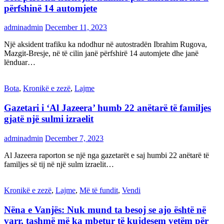
përfshinë 14 automjete
adminadmin
December 11, 2023
Një aksident trafiku ka ndodhur në autostradën Ibrahim Rugova,
Mazgit-Bresje, në të cilin janë përfshirë 14 automjete dhe janë
lënduar…
Bota
,
Kronikë e zezë
,
Lajme
Gazetari i ‘Al Jazeera’ humb 22 anëtarë të familjes
gjatë një sulmi izraelit
adminadmin
December 7, 2023
Al Jazeera raporton se një nga gazetarët e saj humbi 22 anëtarë të
familjes së tij në një sulm izraelit…
Kronikë e zezë
,
Lajme
,
Më të fundit
,
Vendi
Nëna e Vanjës: Nuk mund ta besoj se ajo është në
varr, tashmë më ka mbetur të kujdesem vetëm për