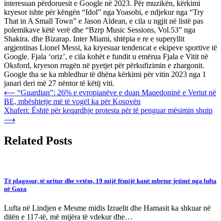
interesuan përdoruesit e Google në 2023. Për muzikën, kërkimi
kryesor ishte për këngën “Idol” nga Yoasobi, e ndjekur nga “Try
That in A Small Town” e Jason Aldean, e cila u ngjit në listë pas
polemikave këtë verë dhe “Bzrp Music Sessions, Vol.53” nga
Shakira. dhe Bizarap. Inter Miami, shtëpia e re e superyllit
argjentinas Lionel Messi, ka kryesuar tendencat e ekipeve sportive të
Google. Fjala ‘oriz’, e cila kohët e fundit u emërua Fjala e Vitit në
Oksford, kryeson rrugën në pyetjet për përkufizimin e zhargonit.
Google tha se ka mbledhur të dhëna kërkimi për vitin 2023 nga 1
janari deri më 27 nëntor të këtij viti.
Post
⟵
“Guardian”: 26% e evropianëve e duan Maqedoninë e Veriut në
BE, mbështetje më të vogël ka për Kosovën
navigation
Xhaferi: Është për keqardhje protesta për të penguar mësimin shqip
⟶
Related Posts
Të plagosur, të uritur dhe vetëm, 19 mijë fëmijë kanë mbetur jetimë nga lufta
në Gaza
Lufta në Lindjen e Mesme midis Izraelit dhe Hamasit ka shkuar në
ditën e 117-të, më mijëra të vdekur dhe…