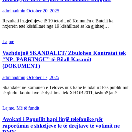
adminadmin
October 20, 2025
Rezultati i zgjedhjeve të 19 tetorit, në Komunën e Butelit ka
nxjerrën tetë këshilltarë nga 19 këshilltarë sa ka gjithsej…
Lajme
Vazhdojnë SKANDALET/ Zbulohen Kontratat tek
“NP- PARKINGU” të Bilall Kasamit
(DOKUMENT)
adminadmin
October 17, 2025
Skandalet në komunën e Tetovës nuk kanë të ndalur! Pas publikimit
të qindra kontratave të dyshimta tek XHOB2011, tashmë janë…
Lajme
,
Më të fundit
Avokati i Popullit hapi linjë telefonike për
raportimin e shkeljeve të të drejtave të votimit në