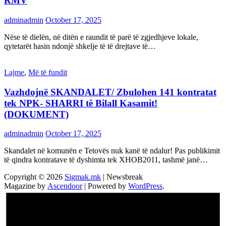
RMV
adminadmin
October 17, 2025
Nëse të dielën, në ditën e raundit të parë të zgjedhjeve lokale,
qytetarët hasin ndonjë shkelje të të drejtave të…
Lajme
,
Më të fundit
Vazhdojnē SKANDALET/ Zbulohen 141 kontratat
tek NPK- SHARRI të Bilall Kasamit!
(DOKUMENT)
adminadmin
October 17, 2025
Skandalet në komunën e Tetovës nuk kanë të ndalur! Pas publikimit
të qindra kontratave të dyshimta tek XHOB2011, tashmë janë…
Copyright © 2026
Sigmak.mk
| Newsbreak
Magazine by
Ascendoor
| Powered by
WordPress
.