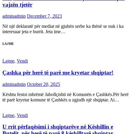
vajzën tjetër
adminadmin
December 7, 2023
Në një deklaratë për mediat në gjuhën serbe ka thënë se nuk i ka
interesuar jeta e burrit. Jeta ime…
LAJME
Lajme
,
Vendi
Çashka për herë të parë me kryetar shqiptar!
adminadmin
October 20, 2025
Kështu festoi mbrëmë Jabollçishti në Komunën e Çashkës.Për herë
të parë kryetar komune të Çashkës u zgjodh një shqiptar. Ai…
Lajme
,
Vendi
U rrit përfaqësimi i shqiptarëve në Këshillin e
Butelit, për herë të parë 8 këshilltarë shqiptar