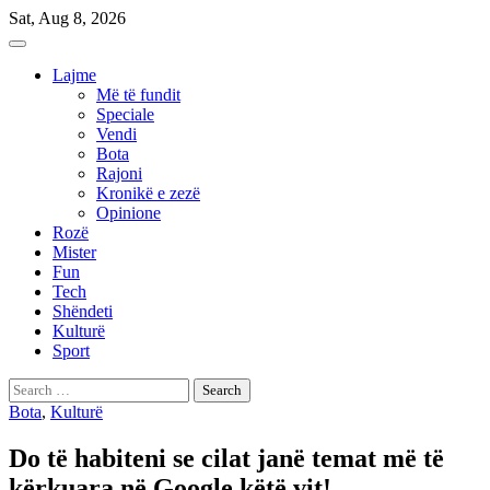
Skip
Sat, Aug 8, 2026
to
content
Lajme
Më të fundit
Speciale
Vendi
Bota
Rajoni
Kronikë e zezë
Opinione
Rozë
Mister
Fun
Tech
Shëndeti
Kulturë
Sport
Search
for:
Bota
,
Kulturë
Do të habiteni se cilat janë temat më të
kërkuara në Google këtë vit!