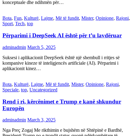
konceptuale dhe ndihmën për…
Bota
,
Fun
,
Kulturë
,
Lajme
,
Më të fundit
,
Mister
,
Opinione
,
Rajoni
,
Sport
,
Tech
,
top
Përparimi i DeepSeek AI është për t’u lavdëruar
adminadmin
March 5, 2025
Suksesi i aplikacionit DeepSeek është një shembull i rritjes së
kompanive kineze të inteligjencës artificiale (AI). Përparimi i
aplikacionit kinez…
Bota
,
Kulturë
,
Lajme
,
Më të fundit
,
Mister
,
Opinione
,
Rajoni
,
Speciale
,
top
,
Uncategorized
Rend i ri, kërcënimet e Trump e kanë shkundur
Europën
adminadmin
March 3, 2025
Nga Preç Zogaj Me rikthimin e bujshëm në Shtëpinë e Bardhë,
Presidenti Tramp po e trondit status-quonë ndërkombëtare të