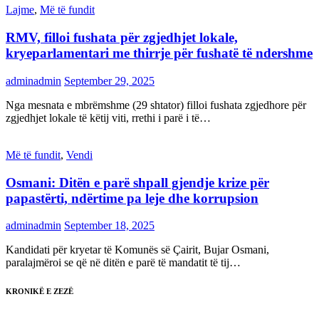
Lajme
,
Më të fundit
RMV, filloi fushata për zgjedhjet lokale,
kryeparlamentari me thirrje për fushatë të ndershme
adminadmin
September 29, 2025
Nga mesnata e mbrëmshme (29 shtator) filloi fushata zgjedhore për
zgjedhjet lokale të këtij viti, rrethi i parë i të…
Më të fundit
,
Vendi
Osmani: Ditën e parë shpall gjendje krize për
papastërti, ndërtime pa leje dhe korrupsion
adminadmin
September 18, 2025
Kandidati për kryetar të Komunës së Çairit, Bujar Osmani,
paralajmëroi se që në ditën e parë të mandatit të tij…
KRONIKË E ZEZË