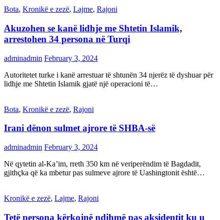
Bota
,
Kronikë e zezë
,
Lajme
,
Rajoni
Akuzohen se kanë lidhje me Shtetin Islamik,
arrestohen 34 persona në Turqi
adminadmin
February 3, 2024
Autoritetet turke i kanë arrestuar të shtunën 34 njerëz të dyshuar për
lidhje me Shtetin Islamik gjatë një operacioni të…
Bota
,
Kronikë e zezë
,
Rajoni
Irani dënon sulmet ajrore të SHBA-së
adminadmin
February 3, 2024
Në qytetin al-Ka’im, rreth 350 km në veriperëndim të Bagdadit,
gjithçka që ka mbetur pas sulmeve ajrore të Uashingtonit është…
Kronikë e zezë
,
Lajme
,
Rajoni
Tetë persona kërkojnë ndihmë pas aksidentit ku u