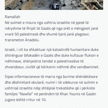
Ramallah
Në sulmet e nisura nga ushtria izraelite në pjesë të
ndryshme të Rripit të Gazës që nga orët e mëngjesit janë
vrarë 50 palestinezë dhe shumë tjerë janë plagosur,
transmeton Anadolu.
Izraeli, i cili ka shkaktuar një katastrofë humanitare duke
shtrënguar bllokadën e Gazës dhe duke kufizuar fluksin e
ndihmave, shënjestroi tendat e palestinezëve të
zhvendosur, civilët që kërkonin ndihmë dhe vendbanimet.
Sipas informacioneve të marra nga burime shëndetësore
dhe dëshmitarë okularë, numri i të vdekurve në sulmin e
ushtrisë izraelite ndaj shtëpisë trekatëshe që i përkiste
familjes “Nawfal” në perëndim të Khan Younis në Gazën
jugore është rritur në 10.