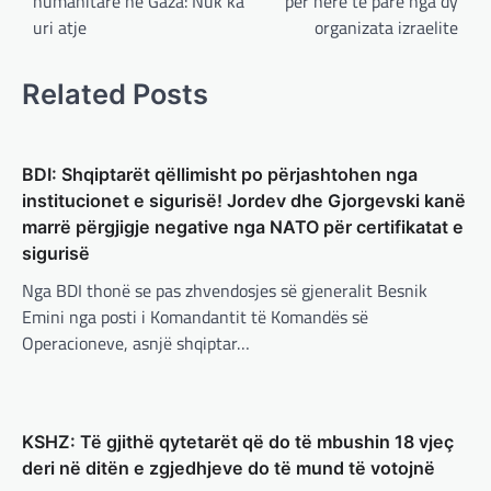
humanitare në Gaza: Nuk ka
për herë të parë nga dy
adminadmin
March 4, 2025
uri atje
organizata izraelite
Kryeministri i Ukrainës thotë se vendi i tij
është absolutisht i vendosur të vazhdojë
bashkëpunimin e saj me Shtetet e…
Related Posts
BOTA
,
LAJME
,
MË TË FUNDIT
,
RAJONI
,
SPECIALE
Erdogan: Izraeli nuk do të gjejë
BDI: Shqiptarët qëllimisht po përjashtohen nga
paqe pa themelimin e shtetit
institucionet e sigurisë! Jordev dhe Gjorgevski kanë
palestinez
marrë përgjigje negative nga NATO për certifikatat e
sigurisë
adminadmin
March 4, 2025
Presidenti turk, Recep Tayyip Erdogan, ka
Nga BDI thonë se pas zhvendosjes së gjeneralit Besnik
deklaruar se siguria e Evropës pa Turqinë
Emini nga posti i Komandantit të Komandës së
është e paimagjinueshme. “Turqia e
Operacioneve, asnjë shqiptar…
konsideron procesin…
BOTA
,
FUN
,
LAJME
,
MË TË FUNDIT
,
MISTER
,
RAJONI
,
SPECIALE
,
TECH
Konkurrenti francez i Starlink pa
KSHZ: Të gjithë qytetarët që do të mbushin 18 vjeç
aksionet e tij të trefishohen në
deri në ditën e zgjedhjeve do të mund të votojnë