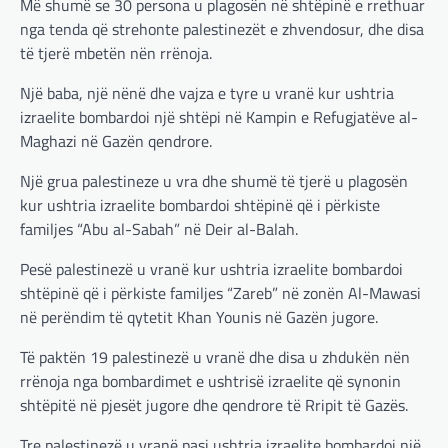
Më shumë se 30 persona u plagosën në shtëpinë e rrethuar
nga tenda që strehonte palestinezët e zhvendosur, dhe disa
të tjerë mbetën nën rrënoja.
Një baba, një nënë dhe vajza e tyre u vranë kur ushtria
izraelite bombardoi një shtëpi në Kampin e Refugjatëve al-
Maghazi në Gazën qendrore.
Një grua palestineze u vra dhe shumë të tjerë u plagosën
kur ushtria izraelite bombardoi shtëpinë që i përkiste
familjes “Abu al-Sabah” në Deir al-Balah.
Pesë palestinezë u vranë kur ushtria izraelite bombardoi
BOTA
,
LAJME
,
MË TË FUNDIT
,
OPINIONE
,
shtëpinë që i përkiste familjes “Zareb” në zonën Al-Mawasi
RAJONI
,
SPECIALE
në perëndim të qytetit Khan Younis në Gazën jugore.
Gjermani, ekspertët sugjerojnë
400 miliardë euro për mbrojtje
Të paktën 19 palestinezë u vranë dhe disa u zhdukën nën
adminadmin
March 4, 2025
rrënoja nga bombardimet e ushtrisë izraelite që synonin
Gjermania ndodhet aktualisht në kulmin e
shtëpitë në pjesët jugore dhe qendrore të Rripit të Gazës.
përpjekjeve për krijimin e qeverisë dhe koha
nuk pret. CDU/CSU dhe SPD po vazhdojnë…
Tre palestinezë u vranë pasi ushtria izraelite bombardoi një