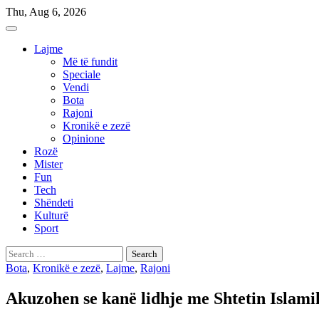
Skip
Thu, Aug 6, 2026
to
content
Lajme
Më të fundit
Speciale
Vendi
Bota
Rajoni
Kronikë e zezë
Opinione
Rozë
Mister
Fun
Tech
Shëndeti
Kulturë
Sport
Search
for:
Bota
,
Kronikë e zezë
,
Lajme
,
Rajoni
Akuzohen se kanë lidhje me Shtetin Islami