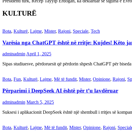
Presidenti turk, Recep Tayyip Erdogan, ka deklaruar se siguria e Ev
KULTURË
Bota
,
Kulturë
,
Lajme
,
Mister
,
Rajoni
,
Speciale
,
Tech
Varësia nga ChatGPT është në rritje: Kujdes! Këto 
adminadmin
April 1, 2025
Sipas studiuesve, përdoruesit që përdorin shpesh ChatGPT për biseda
Bota
,
Fun
,
Kulturë
,
Lajme
,
Më të fundit
,
Mister
,
Opinione
,
Rajoni
,
Sp
Përparimi i DeepSeek AI është për t’u lavdëruar
adminadmin
March 5, 2025
Suksesi i aplikacionit DeepSeek është një shembull i rritjes së kompani
Bota
,
Kulturë
,
Lajme
,
Më të fundit
,
Mister
,
Opinione
,
Rajoni
,
Special