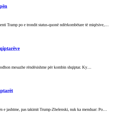
opën
enti Tramp po e trondit status-quonë ndërkombëtare të miqësive,…
hqiptarëve
ot prodhon mesazhe rëndësishme për kombin shqiptar. Ky…
iptarët
kën e jashtme, pas takimit Trump-Zhelenski, nuk ka menduar: Po…