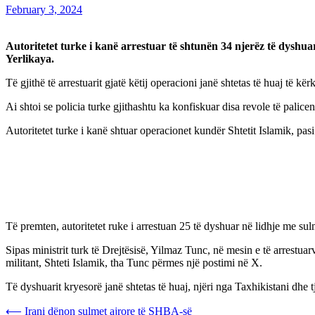
February 3, 2024
Autoritetet turke i kanë arrestuar të shtunën 34 njerëz të dyshuar
Yerlikaya.
Të gjithë të arrestuarit gjatë këtij operacioni janë shtetas të huaj të kër
Ai shtoi se policia turke gjithashtu ka konfiskuar disa revole të palice
Autoritetet turke i kanë shtuar operacionet kundër Shtetit Islamik, pasi
Të premten, autoritetet ruke i arrestuan 25 të dyshuar në lidhje me su
Sipas ministrit turk të Drejtësisë, Yilmaz Tunc, në mesin e të arrestu
militant, Shteti Islamik, tha Tunc përmes një postimi në X.
Të dyshuarit kryesorë janë shtetas të huaj, njëri nga Taxhikistani dhe 
Post
⟵
Irani dënon sulmet ajrore të SHBA-së