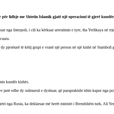
 për lidhje me Shtetin Islamik gjatë një operacioni të gjerë kundër 
kuar nga Interpoli, i cili ka kërkuar arrestimin e tyre, tha Yerlikaya në rrj
ncuara.
 dy pjesëtarë të këtij grupi e vranë një person në një kishë në Stamboll 
lmin kundër kishës.
arve janë edhe dy sulmuesit e dyshuar, që paraprakisht ishin kapur nga p
tjetri nga Rusia, ka deklaruar më herët ministri i Brendshëm turk, Ali Ye