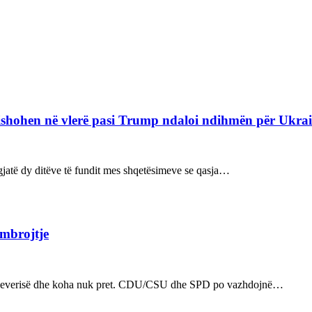
refishohen në vlerë pasi Trump ndaloi ndihmën për Ukra
ë gjatë dy ditëve të fundit mes shqetësimeve se qasja…
 mbrojtje
n e qeverisë dhe koha nuk pret. CDU/CSU dhe SPD po vazhdojnë…