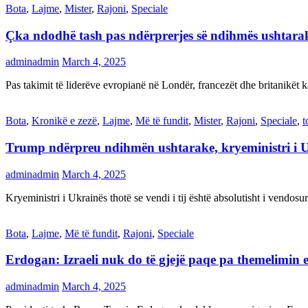
Bota
,
Lajme
,
Mister
,
Rajoni
,
Speciale
Çka ndodhë tash pas ndërprerjes së ndihmës ushtar
adminadmin
March 4, 2025
Pas takimit të liderëve evropianë në Londër, francezët dhe britanikët 
Bota
,
Kronikë e zezë
,
Lajme
,
Më të fundit
,
Mister
,
Rajoni
,
Speciale
,
t
Trump ndërpreu ndihmën ushtarake, kryeministri i 
adminadmin
March 4, 2025
Kryeministri i Ukrainës thotë se vendi i tij është absolutisht i vendo
Bota
,
Lajme
,
Më të fundit
,
Rajoni
,
Speciale
Erdogan: Izraeli nuk do të gjejë paqe pa themelimin e 
adminadmin
March 4, 2025