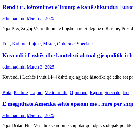
Rend i ri, kërcënimet e Trump e kanë shkundur Eur
adminadmin
March 3, 2025
Nga Preç Zogaj Me rikthimin e bujshëm në Shtëpinë e Bardhë, Presid
Fun
,
Kulturë
,
Lajme
,
Mister
,
Opinione
,
Speciale
Kuvendi i Lezhës dhe konteksti aktual gjeopolitik i s
adminadmin
March 3, 2025
Kuvendi i Lezhës i vitit 1444 është një ngjarje historike që edhe s
Bota
,
Kulturë
,
Lajme
,
Më të fundit
,
Opinione
,
Rajoni
,
Speciale
,
top
E megjithatë Amerika është opsioni më i mirë për shq
adminadmin
March 3, 2025
Nga Dritan Hila Vështirë se ndonjë shqiptar që ndjek sadopak politi