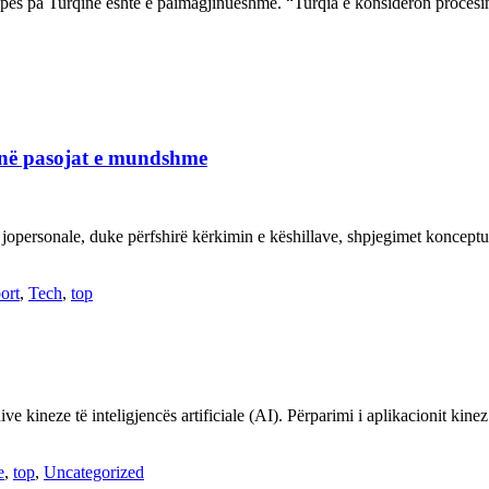
ropës pa Turqinë është e paimagjinueshme. “Turqia e konsideron proce
janë pasojat e mundshme
 jopersonale, duke përfshirë kërkimin e këshillave, shpjegimet konce
ort
,
Tech
,
top
ve kineze të inteligjencës artificiale (AI). Përparimi i aplikacionit kin
e
,
top
,
Uncategorized