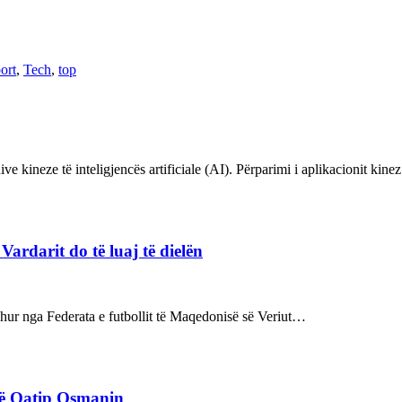
ort
,
Tech
,
top
ve kineze të inteligjencës artificiale (AI). Përparimi i aplikacionit kin
rdarit do të luaj të dielën
rdhur nga Federata e futbollit të Maqedonisë së Veriut…
rë Qatip Osmanin