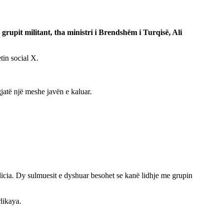
grupit militant, tha ministri i Brendshëm i Turqisë, Ali
etin social X.
gjatë një meshe javën e kaluar.
olicia. Dy sulmuesit e dyshuar besohet se kanë lidhje me grupin
rlikaya.