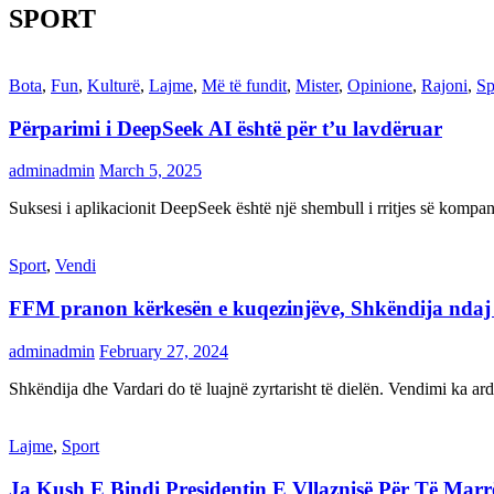
SPORT
Bota
,
Fun
,
Kulturë
,
Lajme
,
Më të fundit
,
Mister
,
Opinione
,
Rajoni
,
Sp
Përparimi i DeepSeek AI është për t’u lavdëruar
adminadmin
March 5, 2025
Suksesi i aplikacionit DeepSeek është një shembull i rritjes së kompani
Sport
,
Vendi
FFM pranon kërkesën e kuqezinjëve, Shkëndija ndaj Va
adminadmin
February 27, 2024
Shkëndija dhe Vardari do të luajnë zyrtarisht të dielën. Vendimi ka a
Lajme
,
Sport
Ja Kush E Bindi Presidentin E Vllaznisë Për Të Mar