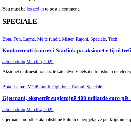
You must be
logged in
to post a comment.
SPECIALE
Bota
,
Fun
,
Lajme
,
Më të fundit
,
Mister
,
Rajoni
,
Speciale
,
Tech
Konkurrenti francez i Starlink pa aksionet e tij të t
adminadmin
March 5, 2025
Aksionet e ofruesit francez të satelitëve Eutelsat u trefishuan në vler
Bota
,
Lajme
,
Më të fundit
,
Opinione
,
Rajoni
,
Speciale
Gjermani, ekspertët sugjerojnë 400 miliardë euro për
adminadmin
March 4, 2025
Gjermania ndodhet aktualisht në kulmin e përpjekjeve për krijimi