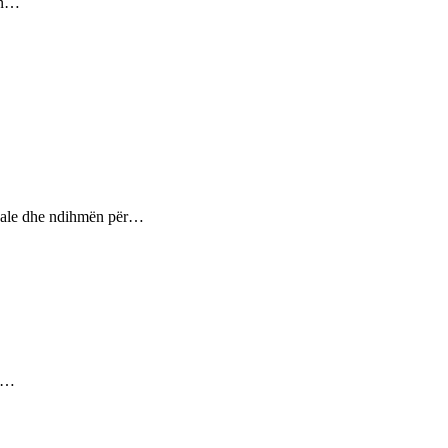
sin…
ptuale dhe ndihmën për…
ez…