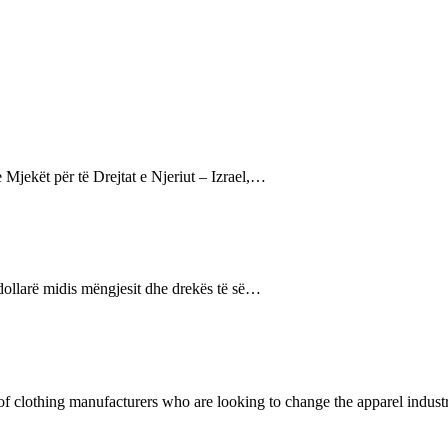
e Mjekët për të Drejtat e Njeriut – Izrael,…
dollarë midis mëngjesit dhe drekës të së…
f clothing manufacturers who are looking to change the apparel industr