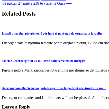
Të paktën 27 mijë e 238 të vrarë në Gaza
⟶
navigation
Related Posts
Izraeli akuzohet për gjenocid për herë të parë nga dy organizata izraelite
Dy organizata të njohura izraelite për të drejtat e njeriut, B’Tselem dh
Mark Zuckerberg fitoi 29 miliardë dollarë vetëm në mëngjes
Pasuria neto e Mark Zuckerbergut u rrit me më shumë se 29 miliardë 
Azerbajxhani dhe Armenia pajtohen për disa hapa drejt ndërtimit të besimit
Detergent companies and laundromats will not be pleased. A number o
Leave a Reply