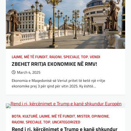
vazhdimin e bashkëpunimit me
SHBA!
adminadmin
March 4, 2025
Kryeministri i Ukrainës thotë se vendi i tij
është absolutisht i vendosur të vazhdojë
bashkëpunimin e saj me Shtetet e…
BOTA
,
LAJME
,
MË TË FUNDIT
,
RAJONI
,
SPECIALE
LAJME
,
MË TË FUNDIT
,
RAJONI
,
SPECIALE
,
TOP
,
VENDI
Erdogan: Izraeli nuk do të gjejë
ZBEHET RRITJA EKONOMIKE NË RMV!
paqe pa themelimin e shtetit
March 4, 2025
palestinez
Ekonomia e Maqedonisë së Veriut pritet të ketë një rritje
adminadmin
March 4, 2025
ekonomike prej 3 për qind për vitin 2025. Ky është…
Presidenti turk, Recep Tayyip Erdogan, ka
deklaruar se siguria e Evropës pa Turqinë
është e paimagjinueshme. “Turqia e
konsideron procesin…
BOTA
,
KULTURË
,
LAJME
,
MË TË FUNDIT
,
MISTER
,
OPINIONE
,
BOTA
,
FUN
,
LAJME
,
MË TË FUNDIT
,
MISTER
,
RAJONI
,
SPECIALE
,
TOP
,
UNCATEGORIZED
RAJONI
,
SPECIALE
,
TECH
Rend i ri, kërcënimet e Trump e kanë shkundur