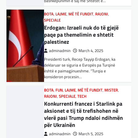
bashkëpunimin e saj me Shtetet e…
që ndjek sadopak politikën e jashtme, pas
takimit Trump-Zhelenski, nuk ka menduar:
BOTA
,
LAJME
,
MË TË FUNDIT
,
RAJONI
,
Po…
SPECIALE
Erdogan: Izraeli nuk do të gjejë
BOTA
,
KULTURË
,
LAJME
,
MISTER
,
RAJONI
,
paqe pa themelimin e shtetit
SPECIALE
,
TECH
palestinez
Varësia nga ChatGPT është në
rritje: Kujdes! Këto janë pasojat
adminadmin
March 4, 2025
e mundshme
Presidenti turk, Recep Tayyip Erdogan, ka
deklaruar se siguria e Evropës pa Turqinë
adminadmin
April 1, 2025
është e paimagjinueshme. “Turqia e
Sipas studiuesve, përdoruesit që përdorin
SPORT
,
VENDI
konsideron procesin…
shpesh ChatGPT për biseda jopersonale, duke
FFM pranon kërkesën e
përfshirë kërkimin e këshillave, shpjegimet
kuqezinjëve, Shkëndija ndaj
BOTA
,
FUN
,
LAJME
,
MË TË FUNDIT
,
MISTER
,
konceptuale dhe ndihmën për…
Vardarit do të luaj të dielën
RAJONI
,
SPECIALE
,
TECH
Konkurrenti francez i Starlink pa
BOTA
adminadmin
,
FUN
,
KULTURË
February 27, 2024
,
LAJME
,
MË TË FUNDIT
,
aksionet e tij të trefishohen në
MISTER
,
OPINIONE
,
RAJONI
,
SPORT
,
TECH
,
Shkëndija dhe Vardari do të luajnë zyrtarisht
vlerë pasi Trump ndaloi ndihmën
TOP
të dielën. Vendimi ka ardhur nga Federata e
Përparimi i DeepSeek AI është
për Ukrainën
futbollit të Maqedonisë së Veriut…
për t’u lavdëruar
adminadmin
March 5, 2025
LAJME
,
SPORT