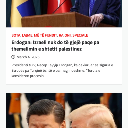
BOTA
,
LAJME
,
MË TË FUNDIT
,
RAJONI
,
SPECIALE
Erdogan: Izraeli nuk do të gjejë paqe pa
themelimin e shtetit palestinez
March 4, 2025
Presidenti turk, Recep Tayyip Erdogan, ka deklaruar se siguria e
Evropës pa Turqinë është e paimagjinueshme. “Turqia e
konsideron procesin…