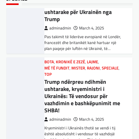
Nga Preç Zogaj Me rikthimin e bujshëm në
ndërprerjes së ndihmës
Shtëpinë e Bardhë, Presidenti Tramp po e
ushtarake për Ukrainën nga
trondit status-quonë ndërkombëtare të
Trump
miqësive,…
adminadmin
March 4, 2025
FUN
,
KULTURË
,
LAJME
,
MISTER
,
OPINIONE
,
Pas takimit të liderëve evropianë në Londër,
SPECIALE
francezët dhe britanikët kanë hartuar një
Kuvendi i Lezhës dhe konteksti
plan paqeje për luftën në Ukrainë, të…
aktual gjeopolitik i shqiptarëve
BOTA
,
KRONIKË E ZEZË
,
LAJME
,
adminadmin
March 3, 2025
MË TË FUNDIT
,
MISTER
,
RAJONI
,
SPECIALE
,
Kuvendi i Lezhës i vitit 1444 është një ngjarje
TOP
historike që edhe sot prodhon mesazhe
Trump ndërpreu ndihmën
rëndësishme për kombin shqiptar. Ky…
ushtarake, kryeministri i
Ukrainës: Të vendosur për
BOTA
,
KULTURË
,
LAJME
,
MË TË FUNDIT
,
vazhdimin e bashkëpunimit me
OPINIONE
,
RAJONI
,
SPECIALE
,
TOP
SHBA!
E megjithatë Amerika është
opsioni më i mirë për shqiptarët
adminadmin
March 4, 2025
Kryeministri i Ukrainës thotë se vendi i tij
adminadmin
March 3, 2025
është absolutisht i vendosur të vazhdojë
Nga Dritan Hila Vështirë se ndonjë shqiptar