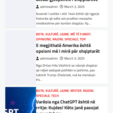
Pas takimit të liderëve evropianë në Londër,
francezët dhe britanikët kanë hartuar një
adminadmin
February 12, 2024
adminadmin
March 3, 2025
plan paqeje për luftën në Ukrainë, të…
Vedat Muriqi është shprehur i lumtur për
Kuvendi i Lezhës i vitit 1444 është një ngjarje
golin që i solli fitoren Mallorcas. Të dielën
historike që edhe sot prodhon mesazhe
BOTA
,
KRONIKË E ZEZË
,
LAJME
,
mbrëma, Mallorca fitoi 2:1 ndaj…
rëndësishme për kombin shqiptar. Ky…
MË TË FUNDIT
,
MISTER
,
RAJONI
,
SPECIALE
,
TOP
BOTA
,
FUN
,
KULTURË
,
LAJME
,
MË TË FUNDIT
,
BOTA
,
KULTURË
,
LAJME
,
MË TË FUNDIT
,
Trump ndërpreu ndihmën
MISTER
,
OPINIONE
,
RAJONI
,
SPORT
,
TECH
,
OPINIONE
,
RAJONI
,
SPECIALE
,
TOP
ushtarake, kryeministri i
TOP
E megjithatë Amerika është
Ukrainës: Të vendosur për
Përparimi i DeepSeek AI është
opsioni më i mirë për shqiptarët
vazhdimin e bashkëpunimit me
për t’u lavdëruar
adminadmin
March 3, 2025
SHBA!
adminadmin
March 5, 2025
Nga Dritan Hila Vështirë se ndonjë shqiptar
adminadmin
March 4, 2025
Suksesi i aplikacionit DeepSeek është një
që ndjek sadopak politikën e jashtme, pas
shembull i rritjes së kompanive kineze të
Kryeministri i Ukrainës thotë se vendi i tij
takimit Trump-Zhelenski, nuk ka menduar:
inteligjencës artificiale (AI). Përparimi i
është absolutisht i vendosur të vazhdojë
Po…
aplikacionit kinez…
bashkëpunimin e saj me Shtetet e…
BOTA
,
KULTURË
,
LAJME
,
MISTER
,
RAJONI
,
SPORT
,
VENDI
BOTA
,
LAJME
,
MË TË FUNDIT
,
RAJONI
,
SPECIALE
,
TECH
FFM pranon kërkesën e
SPECIALE
Varësia nga ChatGPT është në
kuqezinjëve, Shkëndija ndaj
Erdogan: Izraeli nuk do të gjejë
rritje: Kujdes! Këto janë pasojat
Vardarit do të luaj të dielën
paqe pa themelimin e shtetit