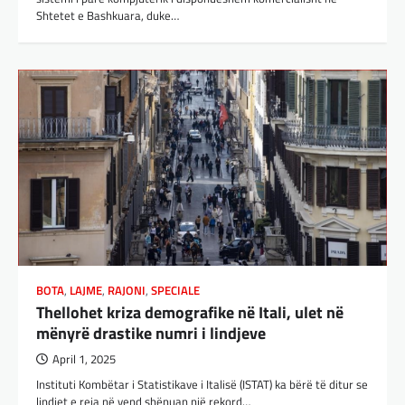
Shtetet e Bashkuara, duke…
BOTA
,
LAJME
,
RAJONI
,
SPECIALE
Thellohet kriza demografike në Itali, ulet në
mënyrë drastike numri i lindjeve
April 1, 2025
Instituti Kombëtar i Statistikave i Italisë (ISTAT) ka bërë të ditur se
lindjet e reja në vend shënuan një rekord…