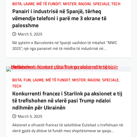
BOTA
,
LAJME
,
MË TË FUNDIT
,
MISTER
,
RAJONI
,
SPECIALE
,
TECH
Panairi i industrisë në Spanjë, tërheq
vëmendje telefoni i parë me 3 ekrane të
palosshme
March 5, 2025
Në qytetin e Barcelonës në Spanjë vazhdon të mbahet “MWC
2025”, një nga panairet më të mëdha të industrisë në…
BOTA
,
FUN
,
LAJME
,
MË TË FUNDIT
,
MISTER
,
RAJONI
,
SPECIALE
,
TECH
Konkurrenti francez i Starlink pa aksionet e tij
të trefishohen në vlerë pasi Trump ndaloi
ndihmën për Ukrainën
March 5, 2025
Aksionet e ofruesit francez të satelitëve Eutelsat u trefishuan në
vlerë gjatë dy ditëve të fundit mes shqetësimeve se qasja…