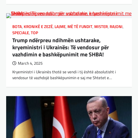
BOTA
,
KRONIKË E ZEZË
,
LAJME
,
MË TË FUNDIT
,
MISTER
,
RAJONI
,
SPECIALE
,
TOP
Trump ndërpreu ndihmën ushtarake,
kryeministri i Ukrainës: Të vendosur për
vazhdimin e bashkëpunimit me SHBA!
March 4, 2025
Kryeministri i Ukrainës thotë se vendi i tij është absolutisht i
vendosur të vazhdojë bashkëpunimin e saj me Shtetet e…