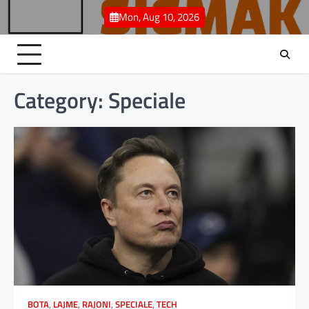
Skip
Mon, Aug 10, 2026
to
content
Category:
Speciale
BOTA
,
LAJME
,
RAJONI
,
SPECIALE
,
TECH