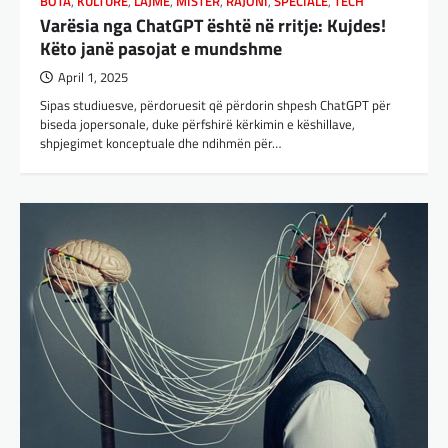
BOTA
,
KULTURË
,
LAJME
,
MISTER
,
RAJONI
,
SPECIALE
,
TECH
Varësia nga ChatGPT është në rritje: Kujdes!
Këto janë pasojat e mundshme
April 1, 2025
Sipas studiuesve, përdoruesit që përdorin shpesh ChatGPT për
biseda jopersonale, duke përfshirë kërkimin e këshillave,
shpjegimet konceptuale dhe ndihmën për…