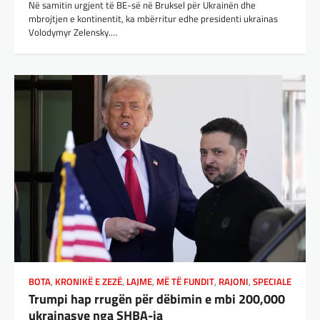
Në samitin urgjent të BE-së në Bruksel për Ukrainën dhe
mbrojtjen e kontinentit, ka mbërritur edhe presidenti ukrainas
Volodymyr Zelensky.…
BOTA
,
KRONIKË E ZEZË
,
LAJME
,
MË TË FUNDIT
,
RAJONI
,
SPECIALE
Trumpi hap rrugën për dëbimin e mbi 200,000
ukrainasve nga SHBA-ja