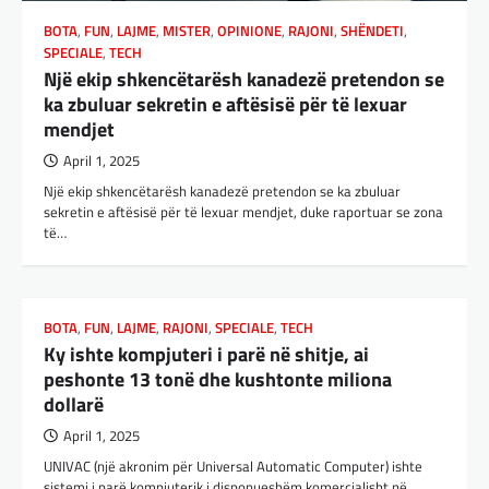
BOTA
,
FUN
,
LAJME
,
MISTER
,
OPINIONE
,
RAJONI
,
SHËNDETI
,
SPECIALE
,
TECH
Një ekip shkencëtarësh kanadezë pretendon se
ka zbuluar sekretin e aftësisë për të lexuar
mendjet
April 1, 2025
Një ekip shkencëtarësh kanadezë pretendon se ka zbuluar
sekretin e aftësisë për të lexuar mendjet, duke raportuar se zona
të…
BOTA
,
FUN
,
LAJME
,
RAJONI
,
SPECIALE
,
TECH
Ky ishte kompjuteri i parë në shitje, ai
peshonte 13 tonë dhe kushtonte miliona
dollarë
April 1, 2025
UNIVAC (një akronim për Universal Automatic Computer) ishte
sistemi i parë kompjuterik i disponueshëm komercialisht në