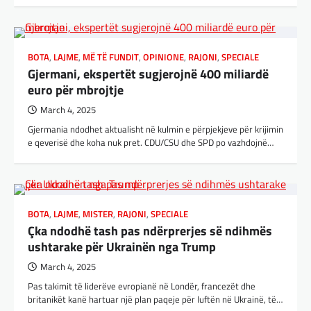
BOTA
,
LAJME
,
MË TË FUNDIT
,
OPINIONE
,
RAJONI
,
SPECIALE
Gjermani, ekspertët sugjerojnë 400 miliardë
euro për mbrojtje
March 4, 2025
Gjermania ndodhet aktualisht në kulmin e përpjekjeve për krijimin
e qeverisë dhe koha nuk pret. CDU/CSU dhe SPD po vazhdojnë…
BOTA
,
LAJME
,
MISTER
,
RAJONI
,
SPECIALE
Çka ndodhë tash pas ndërprerjes së ndihmës
ushtarake për Ukrainën nga Trump
March 4, 2025
Pas takimit të liderëve evropianë në Londër, francezët dhe
britanikët kanë hartuar një plan paqeje për luftën në Ukrainë, të…