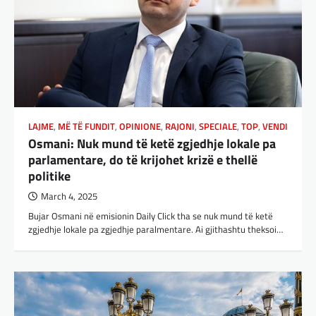
Gjermania ndodhet aktualisht në kulmin e
përpjekjeve për krijimin e qeverisë dhe koha
nuk pret. CDU/CSU dhe SPD po vazhdojnë…
BOTA
,
LAJME
,
MISTER
,
RAJONI
,
SPECIALE
Çka ndodhë tash pas
ndërprerjes së ndihmës
ushtarake për Ukrainën nga
Trump
LAJME
,
MË TË FUNDIT
,
OPINIONE
,
RAJONI
,
SPECIALE
,
TOP
,
VENDI
Osmani: Nuk mund të ketë zgjedhje lokale pa
adminadmin
March 4, 2025
parlamentare, do të krijohet krizë e thellë
Pas takimit të liderëve evropianë në Londër,
politike
francezët dhe britanikët kanë hartuar një
plan paqeje për luftën në Ukrainë, të…
March 4, 2025
Bujar Osmani në emisionin Daily Click tha se nuk mund të ketë
BOTA
,
KRONIKË E ZEZË
,
LAJME
,
zgjedhje lokale pa zgjedhje paralmentare. Ai gjithashtu theksoi…
MË TË FUNDIT
,
MISTER
,
RAJONI
,
SPECIALE
,
TOP
Trump ndërpreu ndihmën
ushtarake, kryeministri i
Ukrainës: Të vendosur për