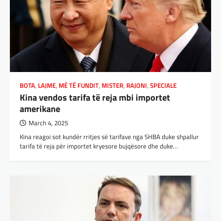
BOTA
,
LAJME
,
MË TË FUNDIT
,
MISTER
,
RAJONI
,
SPECIALE
Kina vendos tarifa të reja mbi importet
amerikane
March 4, 2025
Kina reagoi sot kundër rritjes së tarifave nga SHBA duke shpallur
tarifa të reja për importet kryesore bujqësore dhe duke…
BOTA
,
LAJME
,
MË TË FUNDIT
,
OPINIONE
,
RAJONI
,
SPECIALE
Gjermani, ekspertët sugjerojnë
400 miliardë euro për mbrojtje
adminadmin
March 4, 2025