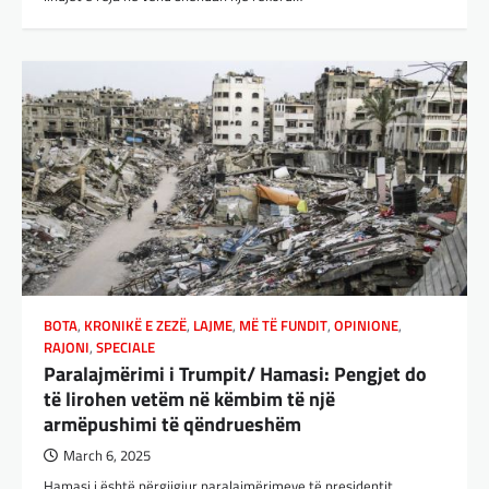
BOTA
,
KRONIKË E ZEZË
,
LAJME
,
MË TË FUNDIT
,
OPINIONE
,
RAJONI
,
SPECIALE
Paralajmërimi i Trumpit/ Hamasi: Pengjet do
të lirohen vetëm në këmbim të një
armëpushimi të qëndrueshëm
March 6, 2025
Hamasi i është përgjigjur paralajmërimeve të presidentit