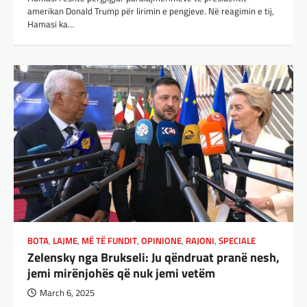
amerikan Donald Trump për lirimin e pengjeve. Në reagimin e tij,
Hamasi ka…
BOTA
,
LAJME
,
MË TË FUNDIT
,
OPINIONE
,
RAJONI
,
SPECIALE
Zelensky nga Brukseli: Ju qëndruat pranë nesh,
jemi mirënjohës që nuk jemi vetëm
March 6, 2025