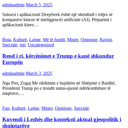
adminadmin
March 5, 2025
Suksesi i aplikacionit DeepSeek është një shembull i rritjes së
kompanive kineze të inteligjencës artificiale (AI). Përparimi i
aplikacionit kinez…
Bota
,
Kulturë
,
Lajme
,
Më të fundit
,
Mister
,
Opinione
,
Rajoni
,
Speciale
,
top
,
Uncategorized
Rend i ri, kërcënimet e Trump e kanë shkundur
Europën
adminadmin
March 3, 2025
Nga Preç Zogaj Me rikthimin e bujshëm në Shtëpinë e Bardhë,
Presidenti Tramp po e trondit status-quonë ndërkombëtare të
miqësive,…
Fun
,
Kulturë
,
Lajme
,
Mister
,
Opinione
,
Speciale
Kuvendi i Lezhës dhe konteksti aktual gjeopolitik i
shqiptarëve