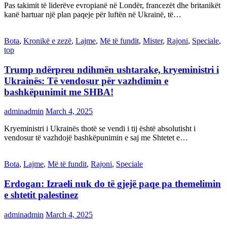
Pas takimit të liderëve evropianë në Londër, francezët dhe britanikët
kanë hartuar një plan paqeje për luftën në Ukrainë, të…
Bota
,
Kronikë e zezë
,
Lajme
,
Më të fundit
,
Mister
,
Rajoni
,
Speciale
,
top
Trump ndërpreu ndihmën ushtarake, kryeministri i
Ukrainës: Të vendosur për vazhdimin e
bashkëpunimit me SHBA!
adminadmin
March 4, 2025
Kryeministri i Ukrainës thotë se vendi i tij është absolutisht i
vendosur të vazhdojë bashkëpunimin e saj me Shtetet e…
Bota
,
Lajme
,
Më të fundit
,
Rajoni
,
Speciale
Erdogan: Izraeli nuk do të gjejë paqe pa themelimin
e shtetit palestinez
adminadmin
March 4, 2025