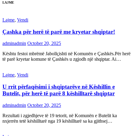
LAJME
Lajme
,
Vendi
Çashka për herë të parë me kryetar shqiptar!
adminadmin
October 20, 2025
Kështu festoi mbrëmë Jabollçishti në Komunën e Çashkës.Për herë
të parë kryetar komune të Çashkës u zgjodh një shqiptar. Ai…
Lajme
,
Vendi
U rrit përfaqësimi i shqiptarëve në Këshillin e
Butelit, për herë të parë 8 këshilltarë shqiptar
adminadmin
October 20, 2025
Rezultati i zgjedhjeve të 19 tetorit, në Komunën e Butelit ka
nxjerrën tetë këshilltarë nga 19 këshilltarë sa ka gjithsej…