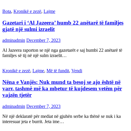
Bota
,
Kronikë e zezë
,
Lajme
Gazetari i ‘Al Jazeera’ humb 22 anëtarë të familjes
gjatë një sulmi izraelit
adminadmin
December 7, 2023
Al Jazeera raporton se një nga gazetarët e saj humbi 22 anëtarë të
familjes së tij në një sulm izraelit…
Kronikë e zezë
,
Lajme
,
Më të fundit
,
Vendi
Nëna e Vanjës: Nuk mund ta besoj se ajo është në
varr, tashmë më ka mbetur të kujdesem vetëm për
vajzën tjetër
adminadmin
December 7, 2023
Në një deklaratë për mediat në gjuhën serbe ka thënë se nuk i ka
interesuar jeta e burrit. Jeta ime…