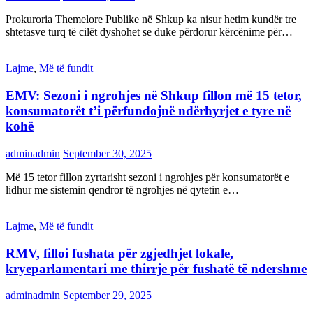
Prokuroria Themelore Publike në Shkup ka nisur hetim kundër tre
shtetasve turq të cilët dyshohet se duke përdorur kërcënime për…
Lajme
,
Më të fundit
EMV: Sezoni i ngrohjes në Shkup fillon më 15 tetor,
konsumatorët t’i përfundojnë ndërhyrjet e tyre në
kohë
adminadmin
September 30, 2025
Më 15 tetor fillon zyrtarisht sezoni i ngrohjes për konsumatorët e
lidhur me sistemin qendror të ngrohjes në qytetin e…
Lajme
,
Më të fundit
RMV, filloi fushata për zgjedhjet lokale,
kryeparlamentari me thirrje për fushatë të ndershme
adminadmin
September 29, 2025