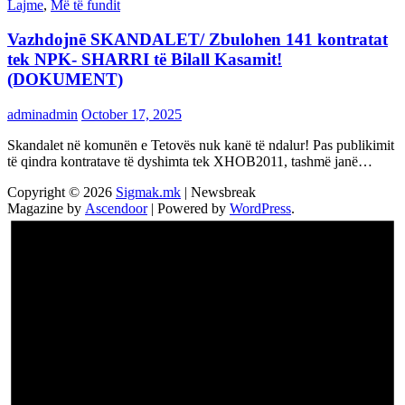
Lajme
,
Më të fundit
Vazhdojnē SKANDALET/ Zbulohen 141 kontratat
tek NPK- SHARRI të Bilall Kasamit!
(DOKUMENT)
adminadmin
October 17, 2025
Skandalet në komunën e Tetovës nuk kanë të ndalur! Pas publikimit
të qindra kontratave të dyshimta tek XHOB2011, tashmë janë…
Copyright © 2026
Sigmak.mk
| Newsbreak
Magazine by
Ascendoor
| Powered by
WordPress
.