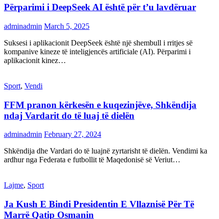
Përparimi i DeepSeek AI është për t’u lavdëruar
adminadmin
March 5, 2025
Suksesi i aplikacionit DeepSeek është një shembull i rritjes së
kompanive kineze të inteligjencës artificiale (AI). Përparimi i
aplikacionit kinez…
Sport
,
Vendi
FFM pranon kërkesën e kuqezinjëve, Shkëndija
ndaj Vardarit do të luaj të dielën
adminadmin
February 27, 2024
Shkëndija dhe Vardari do të luajnë zyrtarisht të dielën. Vendimi ka
ardhur nga Federata e futbollit të Maqedonisë së Veriut…
Lajme
,
Sport
Ja Kush E Bindi Presidentin E Vllaznisë Për Të
Marrë Qatip Osmanin