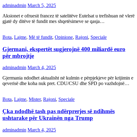
adminadmin
March 5, 2025
Aksionet e ofruesit francez të satelitëve Eutelsat u trefishuan në vlerë
gjatë dy ditëve të fundit mes shqetësimeve se qasja…
Bota
,
Lajme
,
Më të fundit
,
Opinione
,
Rajoni
,
Speciale
Gjermani, ekspertët sugjerojnë 400 miliardë euro
për mbrojtje
adminadmin
March 4, 2025
Gjermania ndodhet aktualisht në kulmin e përpjekjeve për krijimin e
qeverisë dhe koha nuk pret. CDU/CSU dhe SPD po vazhdojnë…
Bota
,
Lajme
,
Mister
,
Rajoni
,
Speciale
Çka ndodhë tash pas ndërprerjes së ndihmës
ushtarake për Ukrainën nga Trump
adminadmin
March 4, 2025