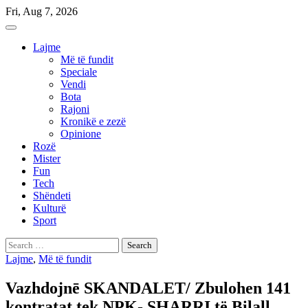
Skip
Fri, Aug 7, 2026
to
content
Lajme
Më të fundit
Speciale
Vendi
Bota
Rajoni
Kronikë e zezë
Opinione
Rozë
Mister
Fun
Tech
Shëndeti
Kulturë
Sport
Search
for:
Lajme
,
Më të fundit
Vazhdojnē SKANDALET/ Zbulohen 141
kontratat tek NPK- SHARRI të Bilall