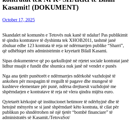
Kasamit! (DOKUMENT)
October 17, 2025
Skandalet në komunën e Tetovës nuk kanë të ndalur! Pas publikimit
të qindra kontratave të dyshimta tek XHOB2011, tashmë janë
zbuluar edhe 123 kontrata të reja në ndërmarrjen publike “Sharri”,
që udhëhiqet nën administrimin e kryetarit Bilall Kasami.
Sipas dokumenteve që po qarkullojnë në rrjetet sociale kontratat janë
lidhur muajit e fundit dhe shumica nuk janē nē vendet e punës
Nga ana tjetër punëtorët e ndërmarrjes ndërkohë vazhdojnë të
ankohen për mospagim të rregullt të pagave dhe mungesë të
kushteve elementare për punë, ndërsa drejtuesit vazhdojnë me
shpërndarjen e kontratave të reja në vlera qindra mijëra euro.
Qytetarët kërkojnë që institucionet hetimore të ndërhyjnë dhe të
hetojnë mënyrën se si janë shpërndarë këto kontrata, të cilat për
publikun po shndërrohen në një tjetër “bombë financiare” të
administratës së Kasamit./TetovaSot/