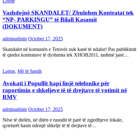
Lajme
Vazhdojnë SKANDALET/ Zbulohen Kontratat tek
“NP- PARKINGU” të Bilall Kasamit
(DOKUMENT)
adminadmin
October 17, 2025
Skandalet në komunën e Tetovës nuk kanë të ndalur! Pas publikimit
të qindra kontratave të dyshimta tek XHOB2011, tashmë janë…
Lajme
,
Më të fundit
Avokati i Popullit hapi linjë telefonike për
raportimin e shkeljeve të të drejtave të votimit në
RMV
adminadmin
October 17, 2025
Nëse të dielën, në ditën e raundit të parë të zgjedhjeve lokale,
qytetarët hasin ndonjë shkelje të të drejtave të…