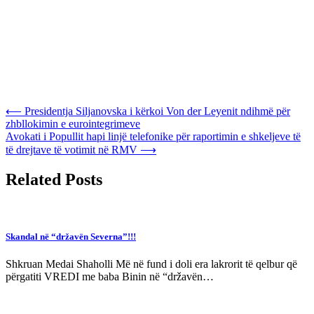
Post
⟵
Presidentja Siljanovska i kërkoi Von der Leyenit ndihmë për
zhbllokimin e eurointegrimeve
navigation
Avokati i Popullit hapi linjë telefonike për raportimin e shkeljeve të
të drejtave të votimit në RMV
⟶
Related Posts
Skandal në “državën Severna”!!!
Shkruan Medai Shaholli Më në fund i doli era lakrorit të qelbur që
përgatiti VREDI me baba Binin në “državën…