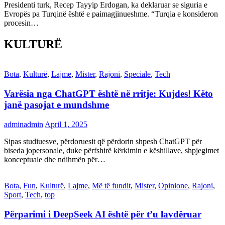
Presidenti turk, Recep Tayyip Erdogan, ka deklaruar se siguria e
Evropës pa Turqinë është e paimagjinueshme. “Turqia e konsideron
procesin…
KULTURË
Bota
,
Kulturë
,
Lajme
,
Mister
,
Rajoni
,
Speciale
,
Tech
Varësia nga ChatGPT është në rritje: Kujdes! Këto
janë pasojat e mundshme
adminadmin
April 1, 2025
Sipas studiuesve, përdoruesit që përdorin shpesh ChatGPT për
biseda jopersonale, duke përfshirë kërkimin e këshillave, shpjegimet
konceptuale dhe ndihmën për…
Bota
,
Fun
,
Kulturë
,
Lajme
,
Më të fundit
,
Mister
,
Opinione
,
Rajoni
,
Sport
,
Tech
,
top
Përparimi i DeepSeek AI është për t’u lavdëruar