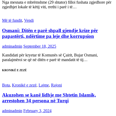
Nga mesnata e mbrëmshme (29 shtator) filloi fushata zgjedhore për
zgjedhjet lokale të këtij viti, rrethi i parë i të…
Më të fundit
,
Vendi
Osmani: Ditën e parë shpall gjendje krize për
papastërti, ndërtime pa leje dhe korrupsion
adminadmin
September 18, 2025
Kandidati për kryetar të Komunës së Çairit, Bujar Osmani,
paralajmëroi se që në ditën e parë të mandatit të tij…
KRONIKË E ZEZË
Bota
,
Kronikë e zezë
,
Lajme
,
Rajoni
Akuzohen se kanë lidhje me Shtetin Islamik,
arrestohen 34 persona në Turqi
adminadmin
February 3, 2024