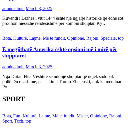
adminadmin
March 3, 2025
Kuvendi i Lezhës i vitit 1444 është një ngjarje historike që edhe sot
prodhon mesazhe rëndësishme për kombin shqiptar. Ky…
Bota
,
Kulturë
,
Lajme
,
Më të fundit
,
Opinione
,
Rajoni
,
Speciale
,
top
E megjithatë Amerika është opsioni më i mirë për
shqiptarët
adminadmin
March 3, 2025
Nga Dritan Hila Vështirë se ndonjë shqiptar që ndjek sadopak
politikën e jashtme, pas takimit Trump-Zhelenski, nuk ka menduar:
Po…
SPORT
Bota
,
Fun
,
Kulturë
,
Lajme
,
Më të fundit
,
Mister
,
Opinione
,
Rajoni
,
Sport
,
Tech
,
top