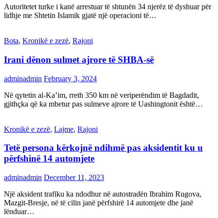
Autoritetet turke i kanë arrestuar të shtunën 34 njerëz të dyshuar për
lidhje me Shtetin Islamik gjatë një operacioni të…
Bota
,
Kronikë e zezë
,
Rajoni
Irani dënon sulmet ajrore të SHBA-së
adminadmin
February 3, 2024
Në qytetin al-Ka’im, rreth 350 km në veriperëndim të Bagdadit,
gjithçka që ka mbetur pas sulmeve ajrore të Uashingtonit është…
Kronikë e zezë
,
Lajme
,
Rajoni
Tetë persona kërkojnë ndihmë pas aksidentit ku u
përfshinë 14 automjete
adminadmin
December 11, 2023
Një aksident trafiku ka ndodhur në autostradën Ibrahim Rugova,
Mazgit-Bresje, në të cilin janë përfshirë 14 automjete dhe janë
lënduar…