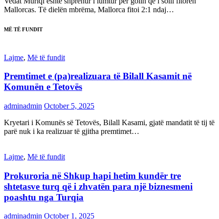
Vedat Muriqi është shprehur i lumtur për golin që i solli fitoren
Mallorcas. Të dielën mbrëma, Mallorca fitoi 2:1 ndaj…
MË TË FUNDIT
Lajme
,
Më të fundit
Premtimet e (pa)realizuara të Bilall Kasamit në
Komunën e Tetovës
adminadmin
October 5, 2025
Kryetari i Komunës së Tetovës, Bilall Kasami, gjatë mandatit të tij të
parë nuk i ka realizuar të gjitha premtimet…
Lajme
,
Më të fundit
Prokuroria në Shkup hapi hetim kundër tre
shtetasve turq që i zhvatën para një biznesmeni
poashtu nga Turqia
adminadmin
October 1, 2025