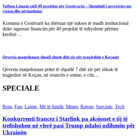
Valbon Limani sjell 49 projekte për Gostivarin – Shembull i qeverisjes me
vizion dhe përkushtim!
Komuna e Gostivarit ka shënuar një sukses të madh institucional
duke siguruar financim për 49 projekte të ndryshme përmes
kredisë…
Qeveria maqedonase shpall shtatë ditë zie për tragjedinë e Koçanit
Qeveria maqedonase pritet të shpallë 7 ditë zie për shkak të
tragjedisë në Koçan, në seancën e sotme, e cila…
SPECIALE
Bota
,
Fun
,
Lajme
,
Më të fundit
,
Mister
,
Rajoni
,
Speciale
,
Tech
Konkurrenti francez i Starlink pa aksionet e tij të
trefishohen në vlerë pasi Trump ndaloi ndihmën për
Ukrainën