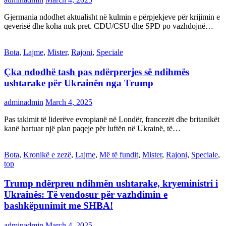
Gjermania ndodhet aktualisht në kulmin e përpjekjeve për krijimin e
qeverisë dhe koha nuk pret. CDU/CSU dhe SPD po vazhdojnë…
Bota
,
Lajme
,
Mister
,
Rajoni
,
Speciale
Çka ndodhë tash pas ndërprerjes së ndihmës
ushtarake për Ukrainën nga Trump
adminadmin
March 4, 2025
Pas takimit të liderëve evropianë në Londër, francezët dhe britanikët
kanë hartuar një plan paqeje për luftën në Ukrainë, të…
Bota
,
Kronikë e zezë
,
Lajme
,
Më të fundit
,
Mister
,
Rajoni
,
Speciale
,
top
Trump ndërpreu ndihmën ushtarake, kryeministri i
Ukrainës: Të vendosur për vazhdimin e
bashkëpunimit me SHBA!
adminadmin
March 4, 2025