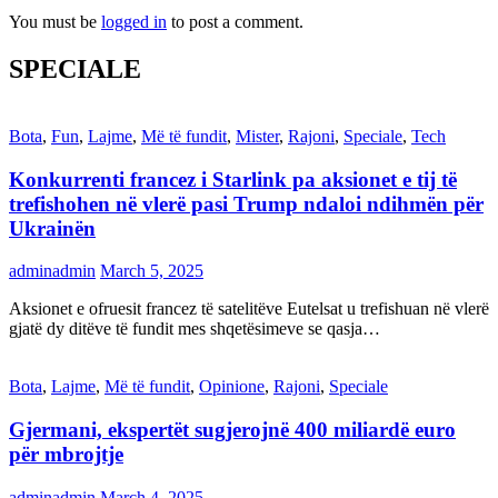
You must be
logged in
to post a comment.
SPECIALE
Bota
,
Fun
,
Lajme
,
Më të fundit
,
Mister
,
Rajoni
,
Speciale
,
Tech
Konkurrenti francez i Starlink pa aksionet e tij të
trefishohen në vlerë pasi Trump ndaloi ndihmën për
Ukrainën
adminadmin
March 5, 2025
Aksionet e ofruesit francez të satelitëve Eutelsat u trefishuan në vlerë
gjatë dy ditëve të fundit mes shqetësimeve se qasja…
Bota
,
Lajme
,
Më të fundit
,
Opinione
,
Rajoni
,
Speciale
Gjermani, ekspertët sugjerojnë 400 miliardë euro
për mbrojtje
adminadmin
March 4, 2025