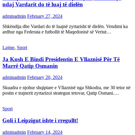
ndaj Vardarit do të luaj të dielën
adminadmin
February 27, 2024
Shkëndija dhe Vardari do të luajnë zyrtarisht të dielën. Vendimi ka
ardhur nga Federata e futbollit të Maqedonisë së Veriut…
Lajme
,
Sport
Ja Kush E Bindi Presidentin E Vllaznisë Për Të
Marrë Qatip Osmanin
adminadmin
February 20, 2024
Skuadra e njohur shqiptare e Vllaznisë nga Shkodra, me 30 tetor në
postin e trajnerit zyrtarizoi strategun tetovar, Qatip Osmani.…
Sport
Goli i Leipzigut ishte i rregullt!
adminadmin
February 14, 2024