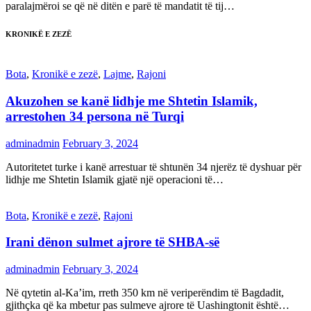
paralajmëroi se që në ditën e parë të mandatit të tij…
KRONIKË E ZEZË
Bota
,
Kronikë e zezë
,
Lajme
,
Rajoni
Akuzohen se kanë lidhje me Shtetin Islamik,
arrestohen 34 persona në Turqi
adminadmin
February 3, 2024
Autoritetet turke i kanë arrestuar të shtunën 34 njerëz të dyshuar për
lidhje me Shtetin Islamik gjatë një operacioni të…
Bota
,
Kronikë e zezë
,
Rajoni
Irani dënon sulmet ajrore të SHBA-së
adminadmin
February 3, 2024
Në qytetin al-Ka’im, rreth 350 km në veriperëndim të Bagdadit,
gjithçka që ka mbetur pas sulmeve ajrore të Uashingtonit është…