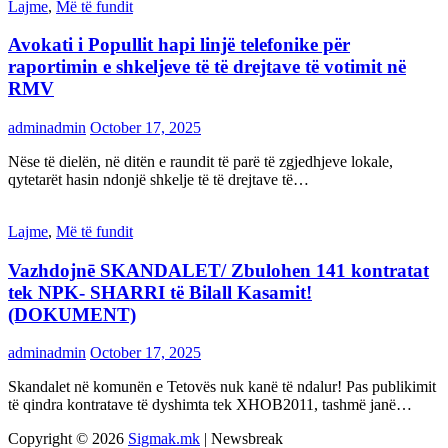
Lajme
,
Më të fundit
Avokati i Popullit hapi linjë telefonike për
raportimin e shkeljeve të të drejtave të votimit në
RMV
adminadmin
October 17, 2025
Nëse të dielën, në ditën e raundit të parë të zgjedhjeve lokale,
qytetarët hasin ndonjë shkelje të të drejtave të…
Lajme
,
Më të fundit
Vazhdojnē SKANDALET/ Zbulohen 141 kontratat
tek NPK- SHARRI të Bilall Kasamit!
(DOKUMENT)
adminadmin
October 17, 2025
Skandalet në komunën e Tetovës nuk kanë të ndalur! Pas publikimit
të qindra kontratave të dyshimta tek XHOB2011, tashmë janë…
Copyright © 2026
Sigmak.mk
| Newsbreak