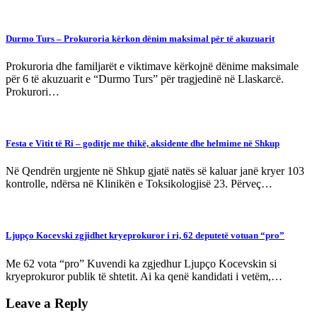
Durmo Turs – Prokuroria kërkon dënim maksimal për të akuzuarit
Prokuroria dhe familjarët e viktimave kërkojnë dënime maksimale
për 6 të akuzuarit e “Durmo Turs” për tragjedinë në Llaskarcë.
Prokurori…
Festa e Vitit të Ri – goditje me thikë, aksidente dhe helmime në Shkup
Në Qendrën urgjente në Shkup gjatë natës së kaluar janë kryer 103
kontrolle, ndërsa në Klinikën e Toksikologjisë 23. Përveç…
Ljupço Kocevski zgjidhet kryeprokuror i ri, 62 deputetë votuan “pro”
Me 62 vota “pro” Kuvendi ka zgjedhur Ljupço Kocevskin si
kryeprokuror publik të shtetit. Ai ka qenë kandidati i vetëm,…
Leave a Reply