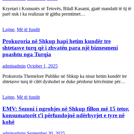
Kryetari i Komunës së Tetovës, Bilall Kasami, gjatë mandatit të tij të
parë nuk i ka realizuar të gjitha premtimet…
Lajme
,
Më të fundit
Prokuroria në Shkup hapi hetim kundër tre
shtetasve turq që i zhvatën para një biznesmeni
poashtu nga Turqia
adminadmin
October 1, 2025
Prokuroria Themelore Publike në Shkup ka nisur hetim kundër tre
shtetasve turq të cilët dyshohet se duke përdorur kërcënime për…
Lajme
,
Më të fundit
EMV: Sezoni i ngrohjes në Shkup fillon më 15 tetor,
konsumatorët t’i përfundojnë ndërhyrjet e tyre në
kohë
adminadmin
September 30, 2025