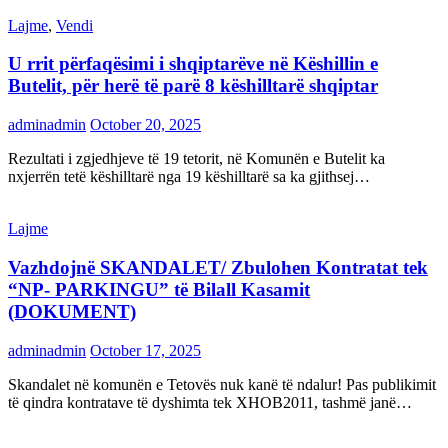
Lajme
,
Vendi
U rrit përfaqësimi i shqiptarëve në Këshillin e
Butelit, për herë të parë 8 këshilltarë shqiptar
adminadmin
October 20, 2025
Rezultati i zgjedhjeve të 19 tetorit, në Komunën e Butelit ka
nxjerrën tetë këshilltarë nga 19 këshilltarë sa ka gjithsej…
Lajme
Vazhdojnë SKANDALET/ Zbulohen Kontratat tek
“NP- PARKINGU” të Bilall Kasamit
(DOKUMENT)
adminadmin
October 17, 2025
Skandalet në komunën e Tetovës nuk kanë të ndalur! Pas publikimit
të qindra kontratave të dyshimta tek XHOB2011, tashmë janë…