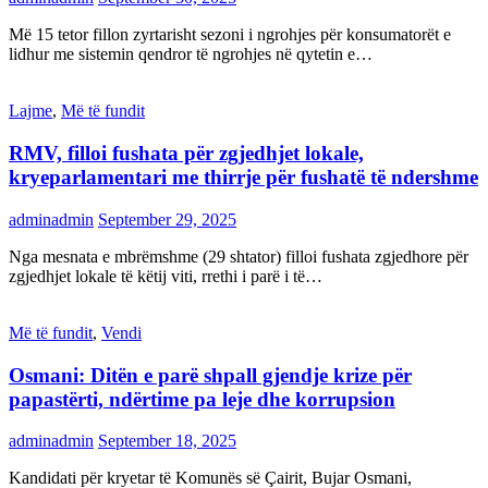
Më 15 tetor fillon zyrtarisht sezoni i ngrohjes për konsumatorët e
lidhur me sistemin qendror të ngrohjes në qytetin e…
Lajme
,
Më të fundit
RMV, filloi fushata për zgjedhjet lokale,
kryeparlamentari me thirrje për fushatë të ndershme
adminadmin
September 29, 2025
Nga mesnata e mbrëmshme (29 shtator) filloi fushata zgjedhore për
zgjedhjet lokale të këtij viti, rrethi i parë i të…
Më të fundit
,
Vendi
Osmani: Ditën e parë shpall gjendje krize për
papastërti, ndërtime pa leje dhe korrupsion
adminadmin
September 18, 2025
Kandidati për kryetar të Komunës së Çairit, Bujar Osmani,