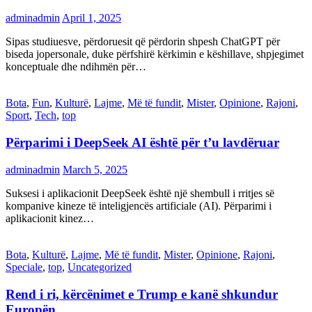
adminadmin
April 1, 2025
Sipas studiuesve, përdoruesit që përdorin shpesh ChatGPT për
biseda jopersonale, duke përfshirë kërkimin e këshillave, shpjegimet
konceptuale dhe ndihmën për…
Bota
,
Fun
,
Kulturë
,
Lajme
,
Më të fundit
,
Mister
,
Opinione
,
Rajoni
,
Sport
,
Tech
,
top
Përparimi i DeepSeek AI është për t’u lavdëruar
adminadmin
March 5, 2025
Suksesi i aplikacionit DeepSeek është një shembull i rritjes së
kompanive kineze të inteligjencës artificiale (AI). Përparimi i
aplikacionit kinez…
Bota
,
Kulturë
,
Lajme
,
Më të fundit
,
Mister
,
Opinione
,
Rajoni
,
Speciale
,
top
,
Uncategorized
Rend i ri, kërcënimet e Trump e kanë shkundur
Europën