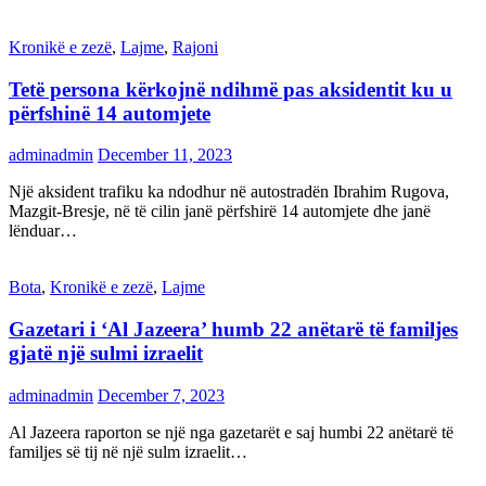
Kronikë e zezë
,
Lajme
,
Rajoni
Tetë persona kërkojnë ndihmë pas aksidentit ku u
përfshinë 14 automjete
adminadmin
December 11, 2023
Një aksident trafiku ka ndodhur në autostradën Ibrahim Rugova,
Mazgit-Bresje, në të cilin janë përfshirë 14 automjete dhe janë
lënduar…
Bota
,
Kronikë e zezë
,
Lajme
Gazetari i ‘Al Jazeera’ humb 22 anëtarë të familjes
gjatë një sulmi izraelit
adminadmin
December 7, 2023
Al Jazeera raporton se një nga gazetarët e saj humbi 22 anëtarë të
familjes së tij në një sulm izraelit…