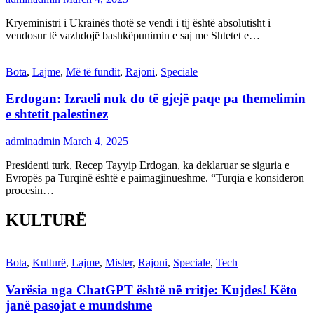
Kryeministri i Ukrainës thotë se vendi i tij është absolutisht i
vendosur të vazhdojë bashkëpunimin e saj me Shtetet e…
Bota
,
Lajme
,
Më të fundit
,
Rajoni
,
Speciale
Erdogan: Izraeli nuk do të gjejë paqe pa themelimin
e shtetit palestinez
adminadmin
March 4, 2025
Presidenti turk, Recep Tayyip Erdogan, ka deklaruar se siguria e
Evropës pa Turqinë është e paimagjinueshme. “Turqia e konsideron
procesin…
KULTURË
Bota
,
Kulturë
,
Lajme
,
Mister
,
Rajoni
,
Speciale
,
Tech
Varësia nga ChatGPT është në rritje: Kujdes! Këto
janë pasojat e mundshme