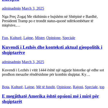
adminadmin
March 3, 2025
Nga Preç Zogaj Me rikthimin e bujshëm në Shtëpinë e Bardhë,
Presidenti Tramp po e trondit status-quonë ndërkombëtare të
miqësive,…
Fun
,
Kulturë
,
Lajme
,
Mister
,
Opinione
,
Speciale
Kuvendi i Lezhës dhe konteksti aktual gjeopolitik i
shqiptarëve
adminadmin
March 3, 2025
Kuvendi i Lezhës i vitit 1444 është një ngjarje historike që edhe sot
prodhon mesazhe rëndësishme për kombin shqiptar. Ky…
Bota
,
Kulturë
,
Lajme
,
Më të fundit
,
Opinione
,
Rajoni
,
Speciale
,
top
E megjithatë Amerika është opsioni më i mirë për
shqiptarët