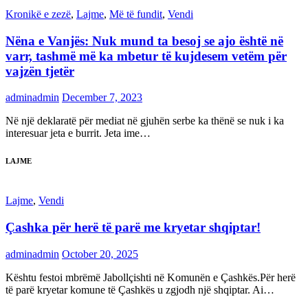
Kronikë e zezë
,
Lajme
,
Më të fundit
,
Vendi
Nëna e Vanjës: Nuk mund ta besoj se ajo është në
varr, tashmë më ka mbetur të kujdesem vetëm për
vajzën tjetër
adminadmin
December 7, 2023
Në një deklaratë për mediat në gjuhën serbe ka thënë se nuk i ka
interesuar jeta e burrit. Jeta ime…
LAJME
Lajme
,
Vendi
Çashka për herë të parë me kryetar shqiptar!
adminadmin
October 20, 2025
Kështu festoi mbrëmë Jabollçishti në Komunën e Çashkës.Për herë
të parë kryetar komune të Çashkës u zgjodh një shqiptar. Ai…