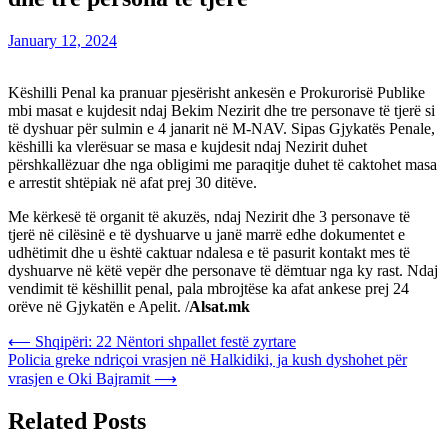
January 12, 2024
Këshilli Penal ka pranuar pjesërisht ankesën e Prokurorisë Publike
mbi masat e kujdesit ndaj Bekim Nezirit dhe tre personave të tjerë si
të dyshuar për sulmin e 4 janarit në M-NAV. Sipas Gjykatës Penale,
këshilli ka vlerësuar se masa e kujdesit ndaj Nezirit duhet
përshkallëzuar dhe nga obligimi me paraqitje duhet të caktohet masa
e arrestit shtëpiak në afat prej 30 ditëve.
Me kërkesë të organit të akuzës, ndaj Nezirit dhe 3 personave të
tjerë në cilësinë e të dyshuarve u janë marrë edhe dokumentet e
udhëtimit dhe u është caktuar ndalesa e të pasurit kontakt mes të
dyshuarve në këtë vepër dhe personave të dëmtuar nga ky rast. Ndaj
vendimit të këshillit penal, pala mbrojtëse ka afat ankese prej 24
orëve në Gjykatën e Apelit. /
Alsat.mk
Post
⟵
Shqipëri: 22 Nëntori shpallet festë zyrtare
Policia greke ndriçoi vrasjen në Halkidiki, ja kush dyshohet për
navigation
vrasjen e Oki Bajramit
⟶
Related Posts