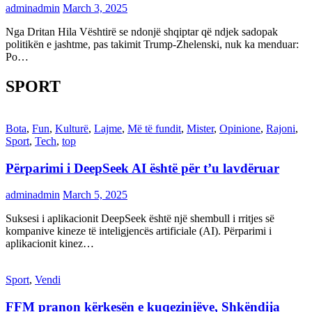
adminadmin
March 3, 2025
Nga Dritan Hila Vështirë se ndonjë shqiptar që ndjek sadopak
politikën e jashtme, pas takimit Trump-Zhelenski, nuk ka menduar:
Po…
SPORT
Bota
,
Fun
,
Kulturë
,
Lajme
,
Më të fundit
,
Mister
,
Opinione
,
Rajoni
,
Sport
,
Tech
,
top
Përparimi i DeepSeek AI është për t’u lavdëruar
adminadmin
March 5, 2025
Suksesi i aplikacionit DeepSeek është një shembull i rritjes së
kompanive kineze të inteligjencës artificiale (AI). Përparimi i
aplikacionit kinez…
Sport
,
Vendi
FFM pranon kërkesën e kuqezinjëve, Shkëndija