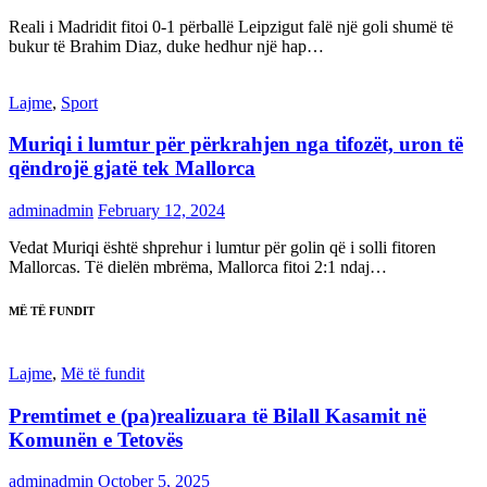
Reali i Madridit fitoi 0-1 përballë Leipzigut falë një goli shumë të
bukur të Brahim Diaz, duke hedhur një hap…
Lajme
,
Sport
Muriqi i lumtur për përkrahjen nga tifozët, uron të
qëndrojë gjatë tek Mallorca
adminadmin
February 12, 2024
Vedat Muriqi është shprehur i lumtur për golin që i solli fitoren
Mallorcas. Të dielën mbrëma, Mallorca fitoi 2:1 ndaj…
MË TË FUNDIT
Lajme
,
Më të fundit
Premtimet e (pa)realizuara të Bilall Kasamit në
Komunën e Tetovës
adminadmin
October 5, 2025