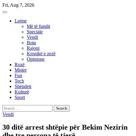
Skip
Fri, Aug 7, 2026
to
content
Lajme
Më të fundit
Speciale
Vendi
Bota
Rajoni
Kronikë e zezë
Opinione
Rozë
Mister
Fun
Tech
Shëndeti
Kulturë
Sport
Search
for:
Vendi
30 ditë arrest shtëpie për Bekim Nezirin
dhe tre persona të tjerë