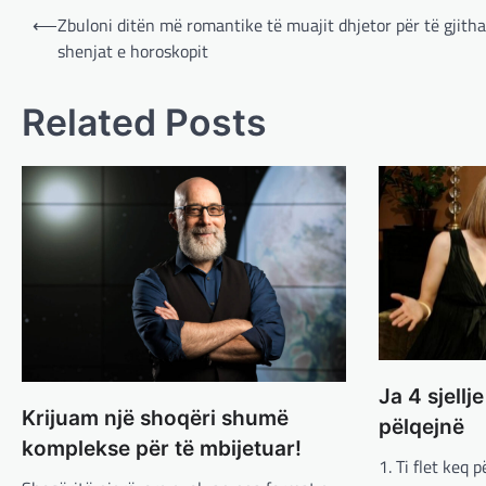
Post
⟵
Zbuloni ditën më romantike të muajit dhjetor për të gjitha
navigation
shenjat e horoskopit
Related Posts
Ja 4 sjellj
Krijuam një shoqëri shumë
pëlqejnë
komplekse për të mbijetuar!
1. Ti flet keq 