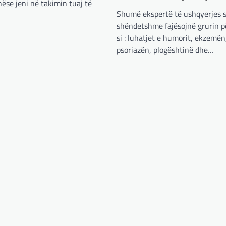
ëse jeni në takimin tuaj të
Shumë ekspertë të ushqyerjes 
shëndetshme fajësojnë grurin p
si : luhatjet e humorit, ekzemë
psoriazën, plogështinë dhe…