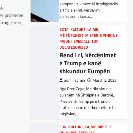
adminadmin
March 5, 2025
kompanive kineze të inteligjencës
Maqedonisë së Veriut…
së
Aksionet e ofruesit francez të
artificiale (AI). Përparimi i
ër probleme
satelitëve Eutelsat u trefishuan
aplikacionit kinez…
LAJME
,
SPORT
në vlerë gjatë dy ditëve të fundit
n, migrenën,
Ja Kush E Bindi
mes shqetësimeve se qasja…
BOTA
,
KULTURË
,
LAJME
,
Presidentin E
MË TË FUNDIT
,
MISTER
,
OPINIONE
,
Vllaznisë Për Të
BOTA
RAJONI
,
LAJME
,
SPECIALE
,
MË TË FUNDIT
,
TOP
,
,
OPINIONE
UNCATEGORIZED
Marrë Qatip Osmanin
,
RAJONI
,
SPECIALE
Gjermani, ekspertët
Rend i ri, kërcënimet
adminadmin
February 20,
sugjerojnë 400
e Trump e kanë
2024
miliardë euro për
shkundur Europën
Skuadra e njohur shqiptare e
mbrojtje
Vllaznisë nga Shkodra, me 30
adminadmin
March 3, 2025
tetor në postin e trajnerit
Nga Preç Zogaj Me rikthimin e
adminadmin
March 4, 2025
zyrtarizoi strategun tetovar, Qatip
bujshëm në Shtëpinë e Bardhë,
Gjermania ndodhet aktualisht në
Osmani.…
Presidenti Tramp po e trondit
kulmin e përpjekjeve për krijimin e
status-quonë ndërkombëtare të
qeverisë dhe koha nuk pret.
SPORT
miqësive,…
CDU/CSU dhe SPD po
Goli i Leipzigut ishte i
vazhdojnë…
rregullt!
FUN
,
KULTURË
,
LAJME
,
MISTER
,
OPINIONE
,
SPECIALE