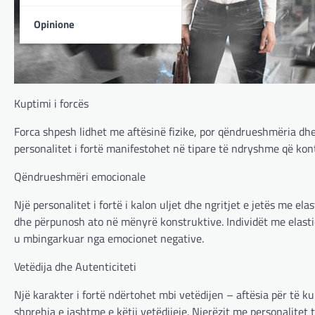
Opinione
Kuptimi i forcës
Forca shpesh lidhet me aftësinë fizike, por qëndrueshmëria dhe
personalitet i fortë manifestohet në tipare të ndryshme që ko
Qëndrueshmëri emocionale
Një personalitet i fortë i kalon uljet dhe ngritjet e jetës me e
dhe përpunosh ato në mënyrë konstruktive. Individët me elasti
u mbingarkuar nga emocionet negative.
Vetëdija dhe Autenticiteti
Një karakter i fortë ndërtohet mbi vetëdijen – aftësia për të ku
shprehja e jashtme e këtij vetëdijeje. Njerëzit me personalitet 