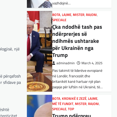
vazhdojnë…
Nga Preç Zogaj Me rikthimin e
bujshëm në Shtëpinë e Bardhë,
BOTA
,
LAJME
,
MISTER
,
RAJONI
,
Presidenti Tramp po e trondit
SPECIALE
status-quonë ndërkombëtare të
Çka ndodhë tash pas
miqësive,…
ndërprerjes së
ndihmës ushtarake
FUN
,
KULTURË
,
LAJME
,
MISTER
,
OPINIONE
,
SPECIALE
për Ukrainën nga
ogjisë, një
Kuvendi i Lezhës dhe
Trump
konteksti aktual
adminadmin
March 4, 2025
gjeopolitik i
Pas takimit të liderëve evropianë
shqiptarëve
 të përqafosh
në Londër, francezët dhe
adminadmin
March 3, 2025
britanikët kanë hartuar një plan
r sfidave pa
paqeje për luftën në Ukrainë, të…
Kuvendi i Lezhës i vitit 1444
është një ngjarje historike që
edhe sot prodhon mesazhe
BOTA
,
KRONIKË E ZEZË
,
LAJME
,
MË TË FUNDIT
rëndësishme për kombin
,
MISTER
,
RAJONI
,
 është
SPECIALE
,
TOP
shqiptar. Ky…
Trump ndërpreu
utenticitet