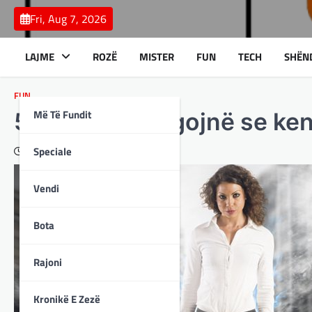
Skip
Fri, Aug 7, 2026
to
content
LAJME
ROZË
MISTER
FUN
TECH
SHËN
FUN
Më Të Fundit
5 tipare që tregojnë se ken
Speciale
December 8, 2023
Vendi
Bota
Rajoni
Kronikë E Zezë