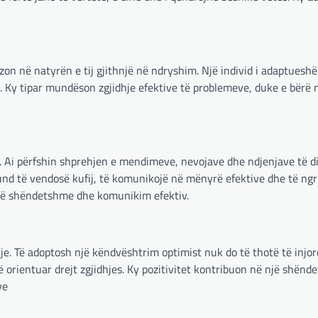
ëzon në natyrën e tij gjithnjë në ndryshim. Një individ i adaptues
eja. Ky tipar mundëson zgjidhje efektive të problemeve, duke e bërë 
ë. Ai përfshin shprehjen e mendimeve, nevojave dhe ndjenjave të di
mund të vendosë kufij, të komunikojë në mënyrë efektive dhe të ngr
ie të shëndetshme dhe komunikim efektiv.
ritje. Të adoptosh një këndvështrim optimist nuk do të thotë të injo
ë orientuar drejt zgjidhjes. Ky pozitivitet kontribuon në një shënd
ve