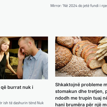
Mirror: ‘Në 2024 do jetë fundi i nje
Shkaktojnë probleme 
e që burrat nuk i
stomakun dhe tretjen, 
ndodh me trupin tuaj n
për ish të dashurin tënd Nuk
hani brumëra për një m