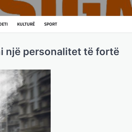
DETI
KULTURË
SPORT
i një personalitet të fortë