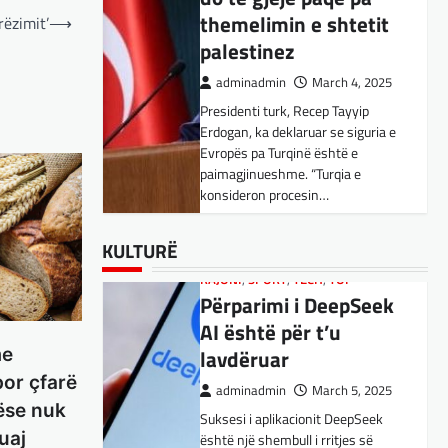
Kujdes! Këto janë
themelimin e shtetit
rëzimit’
⟶
pasojat e mundshme
palestinez
adminadmin
April 1, 2025
adminadmin
March 4, 2025
Sipas studiuesve, përdoruesit që
Presidenti turk, Recep Tayyip
përdorin shpesh ChatGPT për
Erdogan, ka deklaruar se siguria e
biseda jopersonale, duke
Evropës pa Turqinë është e
përfshirë kërkimin e këshillave,
SPORT
,
VENDI
paimagjinueshme. “Turqia e
shpjegimet konceptuale dhe
FFM pranon
konsideron procesin…
ndihmën për…
kërkesën e
kuqezinjëve,
BOTA
BOTA
,
,
FUN
FUN
,
,
LAJME
KULTURË
,
MË TË FUNDIT
,
LAJME
,
,
KULTURË
MISTER
MË TË FUNDIT
,
RAJONI
,
MISTER
,
SPECIALE
,
OPINIONE
,
TECH
,
Shkëndija ndaj
Konkurrenti francez i
RAJONI
,
SPORT
,
TECH
,
TOP
Vardarit do të luaj të
Përparimi i DeepSeek
Starlink pa aksionet e
dielën
AI është për t’u
tij të trefishohen në
lavdëruar
me
adminadmin
February 27,
vlerë pasi Trump
2024
por çfarë
ndaloi ndihmën për
adminadmin
March 5, 2025
Shkëndija dhe Vardari do të luajnë
ëse nuk
Ukrainën
Suksesi i aplikacionit DeepSeek
zyrtarisht të dielën. Vendimi ka
uaj
është një shembull i rritjes së
ardhur nga Federata e futbollit të