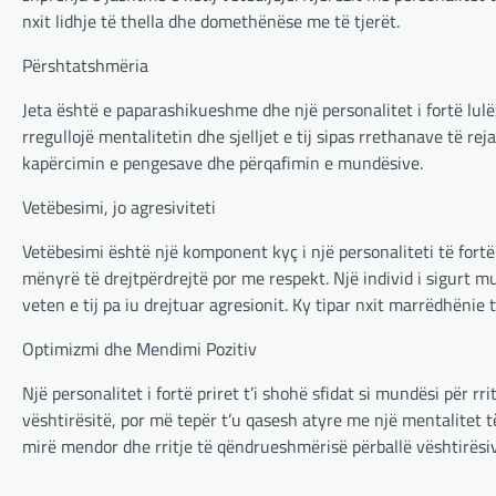
nxit lidhje të thella dhe domethënëse me të tjerët.
Përshtatshmëria
Jeta është e paparashikueshme dhe një personalitet i fortë lul
rregullojë mentalitetin dhe sjelljet e tij sipas rrethanave të r
kapërcimin e pengesave dhe përqafimin e mundësive.
Vetëbesimi, jo agresiviteti
Vetëbesimi është një komponent kyç i një personaliteti të fort
mënyrë të drejtpërdrejtë por me respekt. Një individ i sigurt 
veten e tij pa iu drejtuar agresionit. Ky tipar nxit marrëdhën
Optimizmi dhe Mendimi Pozitiv
Një personalitet i fortë priret t’i shohë sfidat si mundësi për r
vështirësitë, por më tepër t’u qasesh atyre me një mentalitet t
mirë mendor dhe rritje të qëndrueshmërisë përballë vështirësi