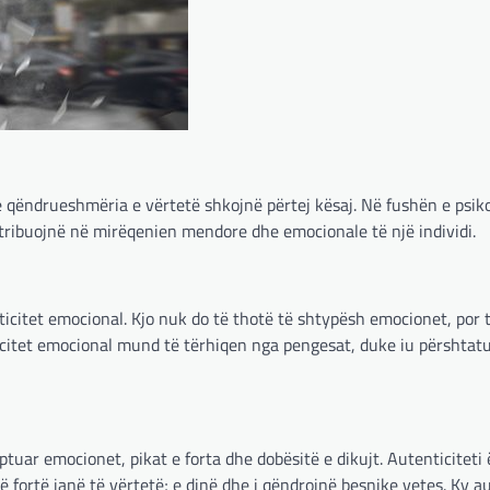
 qëndrueshmëria e vërtetë shkojnë përtej kësaj. Në fushën e psikol
ntribuojnë në mirëqenien mendore dhe emocionale të një individi.
lasticitet emocional. Kjo nuk do të thotë të shtypësh emocionet, por
citet emocional mund të tërhiqen nga pengesat, duke iu përshtatu
ptuar emocionet, pikat e forta dhe dobësitë e dikujt. Autenticiteti
të fortë janë të vërtetë; e dinë dhe i qëndrojnë besnike vetes. Ky a