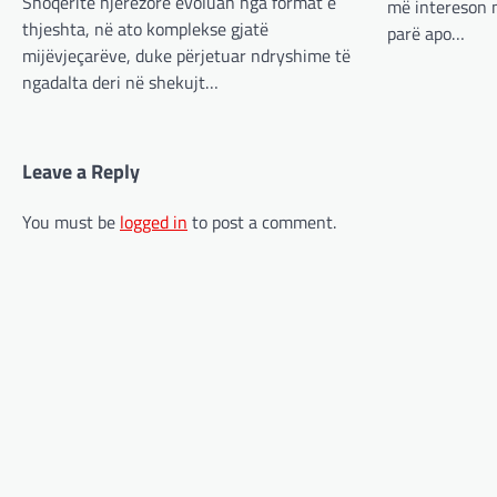
Shoqëritë njerëzore evoluan nga format e
më intereson n
thjeshta, në ato komplekse gjatë
parë apo…
mijëvjeçarëve, duke përjetuar ndryshime të
ngadalta deri në shekujt…
Leave a Reply
You must be
logged in
to post a comment.