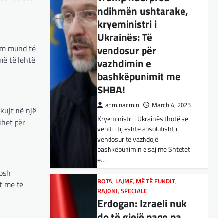
ndihmën ushtarake,
BOTA
,
KULTURË
,
LAJME
,
MË TË FUNDIT
,
OPINIONE
,
RAJONI
,
kryeministri i
SPECIALE
,
TOP
Ukrainës: Të
E megjithatë
hëm mund të
vendosur për
Amerika është
më të lehtë
vazhdimin e
opsioni më i mirë për
bashkëpunimit me
shqiptarët
SHBA!
adminadmin
March 3, 2025
adminadmin
March 4, 2025
Nga Dritan Hila Vështirë se
kujt në një
Kryeministri i Ukrainës thotë se
ndonjë shqiptar që ndjek sadopak
ihet për
vendi i tij është absolutisht i
politikën e jashtme, pas takimit
vendosur të vazhdojë
Trump-Zhelenski, nuk ka
bashkëpunimin e saj me Shtetet
menduar: Po…
e…
BOTA
,
KULTURË
,
LAJME
,
MISTER
,
rosh
RAJONI
,
SPECIALE
,
TECH
BOTA
,
LAJME
,
MË TË FUNDIT
,
et më të
Varësia nga ChatGPT
RAJONI
,
SPECIALE
Erdogan: Izraeli nuk
është në rritje:
do të gjejë paqe pa