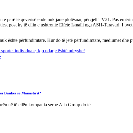
n e parë të qeverisë ende nuk janë plotësuar, përcjell TV21. Pas emërim
rojtjes, post ky të cilin e ushtronte Elfete Ismaili nga ASH-Taravari. I
ë nuk është përfundimtare. Kur do të jetë përfundimtare, mediumet dhe 
 sportet individuale, kjo ndarje është ndryshe!
⟶
ska Bankës së Manastirit?
urën në të cilën kompania serbe Alta Group do të…