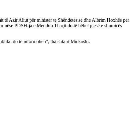
it të Azir Aliut për ministër të Shëndetësisë dhe Albrim Hoxhës për
 pyetur nëse PDSH-ja e Menduh Thaçit do të bëhet pjesë e shumicës
publiku do të informohen”, tha shkurt Mickoski.