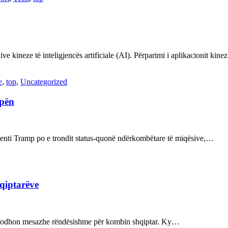
ve kineze të inteligjencës artificiale (AI). Përparimi i aplikacionit kin
e
,
top
,
Uncategorized
opën
enti Tramp po e trondit status-quonë ndërkombëtare të miqësive,…
hqiptarëve
ot prodhon mesazhe rëndësishme për kombin shqiptar. Ky…