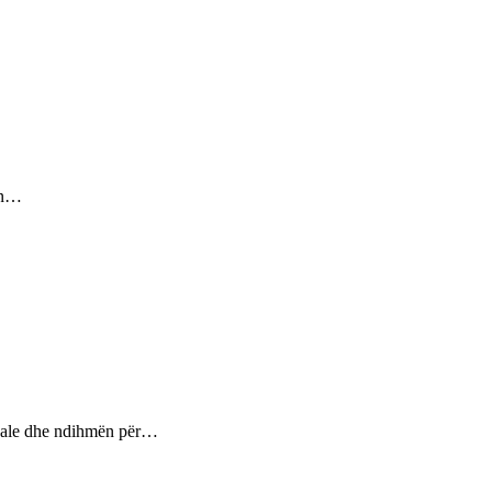
sin…
ptuale dhe ndihmën për…