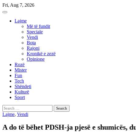
Skip
Fri, Aug 7, 2026
to
content
Lajme
Më të fundit
Speciale
Vendi
Bota
Rajoni
Kronikë e zezë
Opinione
Rozë
Mister
Fun
Tech
Shëndeti
Kulturë
Sport
Search
for:
Lajme
,
Vendi
A do të bëhet PDSH-ja pjesë e shumicës, du