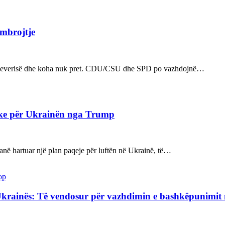
 mbrojtje
n e qeverisë dhe koha nuk pret. CDU/CSU dhe SPD po vazhdojnë…
ake për Ukrainën nga Trump
kanë hartuar një plan paqeje për luftën në Ukrainë, të…
op
Ukrainës: Të vendosur për vazhdimin e bashkëpunimi