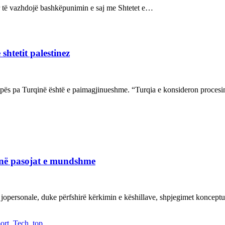
sur të vazhdojë bashkëpunimin e saj me Shtetet e…
shtetit palestinez
ropës pa Turqinë është e paimagjinueshme. “Turqia e konsideron proce
janë pasojat e mundshme
 jopersonale, duke përfshirë kërkimin e këshillave, shpjegimet konce
ort
,
Tech
,
top