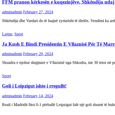
FFM pranon kërkesën e kuqezinjëve, Shkëndija ndaj Va
adminadmin
February 27, 2024
Shkëndija dhe Vardari do të luajnë zyrtarisht të dielën. Vendimi ka a
Lajme
,
Sport
Ja Kush E Bindi Presidentin E Vllaznisë Për Të Mar
adminadmin
February 20, 2024
Skuadra e njohur shqiptare e Vllaznisë nga Shkodra, me 30 tetor në pos
Sport
Goli i Leipzigut ishte i rregullt!
adminadmin
February 14, 2024
Reali i Madridit fitoi 0-1 përballë Leipzigut falë një goli shumë të 