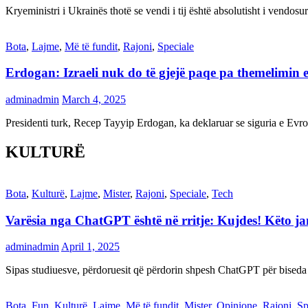
Kryeministri i Ukrainës thotë se vendi i tij është absolutisht i vendo
Bota
,
Lajme
,
Më të fundit
,
Rajoni
,
Speciale
Erdogan: Izraeli nuk do të gjejë paqe pa themelimin e 
adminadmin
March 4, 2025
Presidenti turk, Recep Tayyip Erdogan, ka deklaruar se siguria e Ev
KULTURË
Bota
,
Kulturë
,
Lajme
,
Mister
,
Rajoni
,
Speciale
,
Tech
Varësia nga ChatGPT është në rritje: Kujdes! Këto 
adminadmin
April 1, 2025
Sipas studiuesve, përdoruesit që përdorin shpesh ChatGPT për biseda
Bota
,
Fun
,
Kulturë
,
Lajme
,
Më të fundit
,
Mister
,
Opinione
,
Rajoni
,
Sp