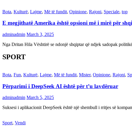
Bota
,
Kulturë
,
Lajme
,
Më të fundit
,
Opinione
,
Rajoni
,
Speciale
,
top
E megjithatë Amerika është opsioni më i mirë për shq
adminadmin
March 3, 2025
Nga Dritan Hila Vështirë se ndonjë shqiptar që ndjek sadopak politi
SPORT
Bota
,
Fun
,
Kulturë
,
Lajme
,
Më të fundit
,
Mister
,
Opinione
,
Rajoni
,
Sp
Përparimi i DeepSeek AI është për t’u lavdëruar
adminadmin
March 5, 2025
Suksesi i aplikacionit DeepSeek është një shembull i rritjes së kompani
Sport
,
Vendi