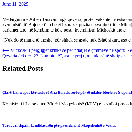
June 11, 2025
Me largimin e Arben Taravarit nga qeveria, postet vakante në eshaloni
zv/ministër të Bujqësisë, mbetet i zbrazët pozita e zv/ministrit të Mb
parlamentare, në këmbim të këtë posti, kyeministri Mickoskit thotë:
“Nuk do të mund të thosha, për shkak se asgjë nuk është sigurt, asgj
Post
⟵
Mickoski i përgjigjet kritikave për ndarjet e çmimeve në sport: Në
Qeveria dekoroi 22 “kampionë”, asnjë prej tyre nuk është shqiptar
navigation
Related Posts
Çfarë fshihet pas kërkesës së Alta Bankës serbe për të ndalur blerjen e Stopan
Komisioni i Letrave me Vlerë i Maqedonisë (KLV) e pezulloi proced
Taravari shpalli kandidaturën për president në Maqedoninë e Veriut