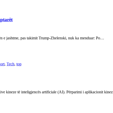
iptarët
kën e jashtme, pas takimit Trump-Zhelenski, nuk ka menduar: Po…
ort
,
Tech
,
top
ve kineze të inteligjencës artificiale (AI). Përparimi i aplikacionit kin