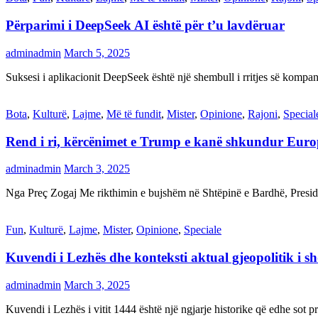
Përparimi i DeepSeek AI është për t’u lavdëruar
adminadmin
March 5, 2025
Suksesi i aplikacionit DeepSeek është një shembull i rritjes së kompani
Bota
,
Kulturë
,
Lajme
,
Më të fundit
,
Mister
,
Opinione
,
Rajoni
,
Special
Rend i ri, kërcënimet e Trump e kanë shkundur Eur
adminadmin
March 3, 2025
Nga Preç Zogaj Me rikthimin e bujshëm në Shtëpinë e Bardhë, Presid
Fun
,
Kulturë
,
Lajme
,
Mister
,
Opinione
,
Speciale
Kuvendi i Lezhës dhe konteksti aktual gjeopolitik i s
adminadmin
March 3, 2025
Kuvendi i Lezhës i vitit 1444 është një ngjarje historike që edhe s