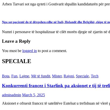
Arben Tarvari sot nga qyteti i Gostivarit shpallin kandidaturën për
Nga sot pacientë do të dërgohen edhe në Itali, Holandë dhe Belgjikë, ekipe të
Numri i personave të hospitalizuar të cilët morën djegie në zjarrin
Leave a Reply
You must be
logged in
to post a comment.
SPECIALE
Bota
,
Fun
,
Lajme
,
Më të fundit
,
Mister
,
Rajoni
,
Speciale
,
Tech
Konkurrenti francez i Starlink pa aksionet e tij të t
adminadmin
March 5, 2025
Aksionet e ofruesit francez të satelitëve Eutelsat u trefishuan në vler