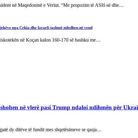
 president në Maqedoninë e Veriut. “Me propozim të ASH-së dhe…
 mjekëve nga Çekia dhe Izraeli tashmë ndodhen në vend
 në diskotekën në Koçan kalon 160-170 së bashku me…
refishohen në vlerë pasi Trump ndaloi ndihmën për Ukra
ë gjatë dy ditëve të fundit mes shqetësimeve se qasja…