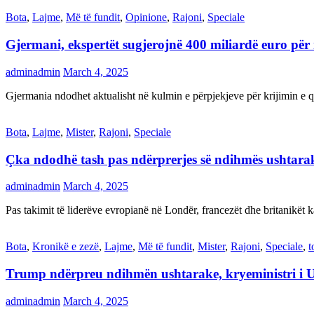
Bota
,
Lajme
,
Më të fundit
,
Opinione
,
Rajoni
,
Speciale
Gjermani, ekspertët sugjerojnë 400 miliardë euro për
adminadmin
March 4, 2025
Gjermania ndodhet aktualisht në kulmin e përpjekjeve për krijimi
Bota
,
Lajme
,
Mister
,
Rajoni
,
Speciale
Çka ndodhë tash pas ndërprerjes së ndihmës ushtar
adminadmin
March 4, 2025
Pas takimit të liderëve evropianë në Londër, francezët dhe britanikët 
Bota
,
Kronikë e zezë
,
Lajme
,
Më të fundit
,
Mister
,
Rajoni
,
Speciale
,
t
Trump ndërpreu ndihmën ushtarake, kryeministri i 
adminadmin
March 4, 2025