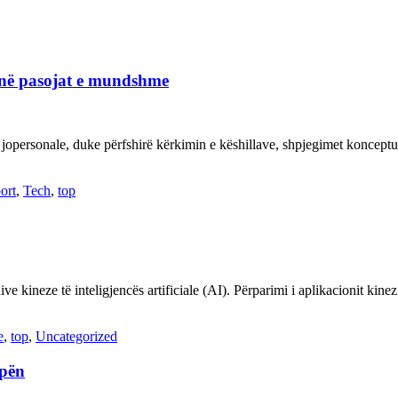
janë pasojat e mundshme
 jopersonale, duke përfshirë kërkimin e këshillave, shpjegimet konce
ort
,
Tech
,
top
ve kineze të inteligjencës artificiale (AI). Përparimi i aplikacionit kin
e
,
top
,
Uncategorized
opën