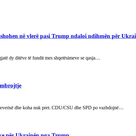
refishohen në vlerë pasi Trump ndaloi ndihmën për Ukra
ë gjatë dy ditëve të fundit mes shqetësimeve se qasja…
 mbrojtje
n e qeverisë dhe koha nuk pret. CDU/CSU dhe SPD po vazhdojnë…
ake për Ukrainën nga Trump