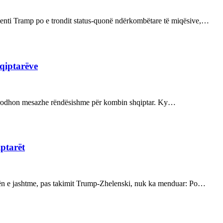
enti Tramp po e trondit status-quonë ndërkombëtare të miqësive,…
hqiptarëve
ot prodhon mesazhe rëndësishme për kombin shqiptar. Ky…
iptarët
kën e jashtme, pas takimit Trump-Zhelenski, nuk ka menduar: Po…