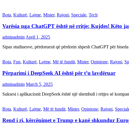
Bota
,
Kulturë
,
Lajme
,
Mister
,
Rajoni
,
Speciale
,
Tech
Varësia nga ChatGPT është në rritje: Kujdes! Këto 
adminadmin
April 1, 2025
Sipas studiuesve, përdoruesit që përdorin shpesh ChatGPT për biseda
Bota
,
Fun
,
Kulturë
,
Lajme
,
Më të fundit
,
Mister
,
Opinione
,
Rajoni
,
Sp
Përparimi i DeepSeek AI është për t’u lavdëruar
adminadmin
March 5, 2025
Suksesi i aplikacionit DeepSeek është një shembull i rritjes së kompani
Bota
,
Kulturë
,
Lajme
,
Më të fundit
,
Mister
,
Opinione
,
Rajoni
,
Special
Rend i ri, kërcënimet e Trump e kanë shkundur Eur