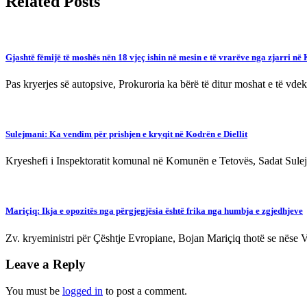
Related Posts
Gjashtë fëmijë të moshës nën 18 vjeç ishin në mesin e të vrarëve nga zjarri në
Pas kryerjes së autopsive, Prokuroria ka bërë të ditur moshat e të vd
Sulejmani: Ka vendim për prishjen e kryqit në Kodrën e Diellit
Kryeshefi i Inspektoratit komunal në Komunën e Tetovës, Sadat Sulejm
Mariçiq: Ikja e opozitës nga përgjegjësia është frika nga humbja e zgjedhjeve
Zv. kryeministri për Çështje Evropiane, Bojan Mariçiq thotë se në
Leave a Reply
You must be
logged in
to post a comment.