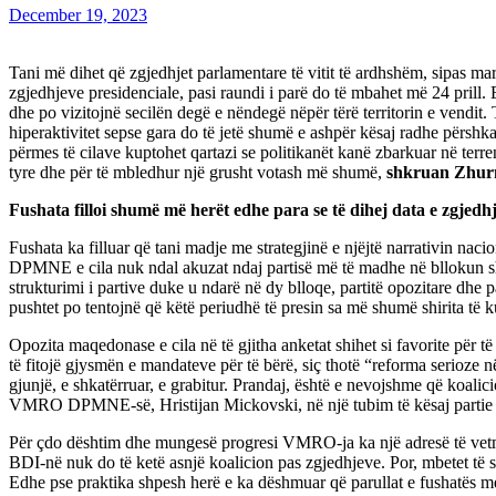
December 19, 2023
Tani më dihet që zgjedhjet parlamentare të vitit të ardhshëm, sipas mar
zgjedhjeve presidenciale, pasi raundi i parë do të mbahet më 24 prill. 
dhe po vizitojnë secilën degë e nëndegë nëpër tërë territorin e vendit.
hiperaktivitet sepse gara do të jetë shumë e ashpër kësaj radhe përshk
përmes të cilave kuptohet qartazi se politikanët kanë zbarkuar në terre
tyre dhe për të mbledhur një grusht votash më shumë,
shkruan Zhur
Fushata filloi shumë më herët edhe para se të dihej data e zgjedh
Fushata ka filluar që tani madje me strategjinë e njëjtë narrativin na
DPMNE e cila nuk ndal akuzat ndaj partisë më të madhe në bllokun shqi
strukturimi i partive duke u ndarë në dy blloqe, partitë opozitare dhe p
pushtet po tentojnë që këtë periudhë të presin sa më shumë shirita të k
Opozita maqedonase e cila në të gjitha anketat shihet si favorite për
të fitojë gjysmën e mandateve për të bërë, siç thotë “reforma serioze 
gjunjë, e shkatërruar, e grabitur. Prandaj, është e nevojshme që koali
VMRO DPMNE-së, Hristijan Mickovski, në një tubim të kësaj partie në
Për çdo dështim dhe mungesë progresi VMRO-ja ka një adresë të vet
BDI-në nuk do të ketë asnjë koalicion pas zgjedhjeve. Por, mbetet të s
Edhe pse praktika shpesh herë e ka dëshmuar që parullat e fushatës m