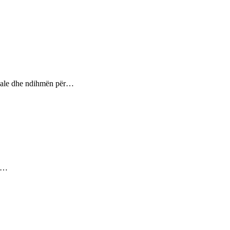
ptuale dhe ndihmën për…
ez…