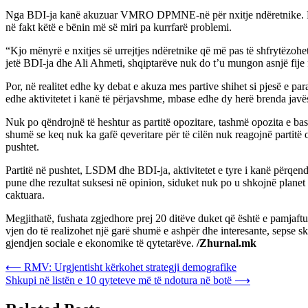
Nga BDI-ja kanë akuzuar VMRO DPMNE-në për nxitje ndëretnike. Në kon
në fakt këtë e bënin më së miri pa kurrfarë problemi.
“Kjo mënyrë e nxitjes së urrejtjes ndëretnike që më pas të shfrytëzoh
jetë BDI-ja dhe Ali Ahmeti, shqiptarëve nuk do t’u mungon asnjë fije 
Por, në realitet edhe ky debat e akuza mes partive shihet si pjesë e p
edhe aktivitetet i kanë të përjavshme, mbase edhe dy herë brenda jav
Nuk po qëndrojnë të heshtur as partitë opozitare, tashmë opozita e ba
shumë se keq nuk ka gafë qeveritare për të cilën nuk reagojnë partitë
pushtet.
Partitë në pushtet, LSDM dhe BDI-ja, aktivitetet e tyre i kanë përqend
pune dhe rezultat suksesi në opinion, siduket nuk po u shkojnë planet 
caktuara.
Megjithatë, fushata zgjedhore prej 20 ditëve duket që është e pamjaftuesh
vjen do të realizohet një garë shumë e ashpër dhe interesante, sepse s
gjendjen sociale e ekonomike të qytetarëve.
/Zhurnal.mk
Post
⟵
RMV: Urgjentisht kërkohet strategji demografike
Shkupi në listën e 10 qyteteve më të ndotura në botë
⟶
navigation