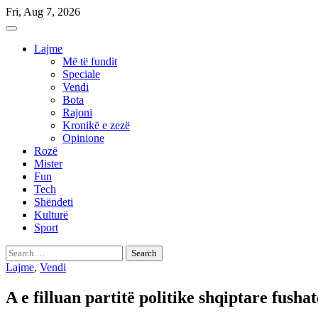
Skip
Fri, Aug 7, 2026
to
content
Lajme
Më të fundit
Speciale
Vendi
Bota
Rajoni
Kronikë e zezë
Opinione
Rozë
Mister
Fun
Tech
Shëndeti
Kulturë
Sport
Search
for:
Lajme
,
Vendi
A e filluan partitë politike shqiptare fush