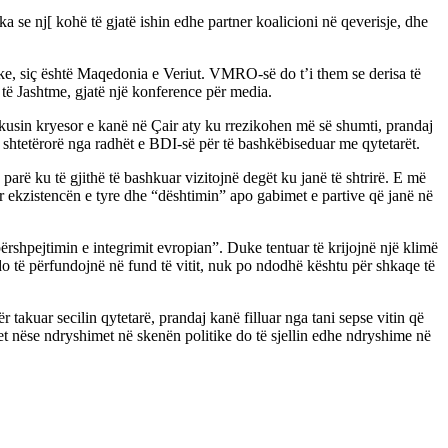
 nj[ kohë të gjatë ishin edhe partner koalicioni në qeverisje, dhe
ike, siç është Maqedonia e Veriut. VMRO-së do t’i them se derisa të
të Jashtme, gjatë një konference për media.
fokusin kryesor e kanë në Çair aty ku rrezikohen më së shumti, prandaj
shtetërorë nga radhët e BDI-së për të bashkëbiseduar me qytetarët.
rë ku të gjithë të bashkuar vizitojnë degët ku janë të shtrirë. E më
r ekzistencën e tyre dhe “dështimin” apo gabimet e partive që janë në
ërshpejtimin e integrimit evropian”. Duke tentuar të krijojnë një klimë
 do të përfundojnë në fund të vitit, nuk po ndodhë kështu për shkaqe të
r takuar secilin qytetarë, prandaj kanë filluar nga tani sepse vitin që
et nëse ndryshimet në skenën politike do të sjellin edhe ndryshime në