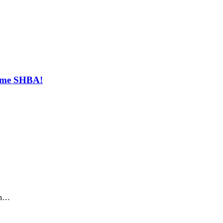
t me SHBA!
sin…