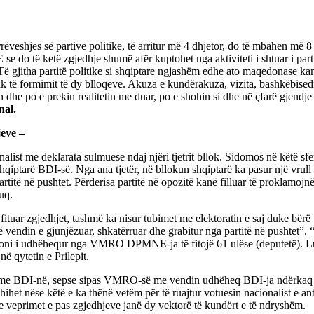
rëveshjes së partive politike, të arritur më 4 dhjetor, do të mbahen më 8
E se do të ketë zgjedhje shumë afër kuptohet nga aktiviteti i shtuar i pa
 Të gjitha partitë politike si shqiptare ngjashëm edhe ato maqedonase kanë
ak të formimit të dy blloqeve. Akuza e kundërakuza, vizita, bashkëbisedi
n dhe po e prekin realitetin me duar, po e shohin si dhe në çfarë gjendje 
nal.
jeve –
cionalist me deklarata sulmuese ndaj njëri tjetrit bllok. Sidomos në kët
ptarë BDI-së. Nga ana tjetër, në bllokun shqiptarë ka pasur një vrull 
artitë në pushtet. Përderisa partitë në opozitë kanë filluar të proklamoj
uq.
 të fituar zgjedhjet, tashmë ka nisur tubimet me elektoratin e saj duke
në vendin e gjunjëzuar, shkatërruar dhe grabitur nga partitë në pushtet
cioni i udhëhequr nga VMRO DPMNE-ja të fitojë 61 ulëse (deputetë). Lufto
 qytetin e Prilepit.
me BDI-në, sepse sipas VMRO-së me vendin udhëheq BDI-ja ndërkaq LS
hihet nëse këtë e ka thënë vetëm për të ruajtur votuesin nacionalist e 
e veprimet e pas zgjedhjeve janë dy vektorë të kundërt e të ndryshëm.