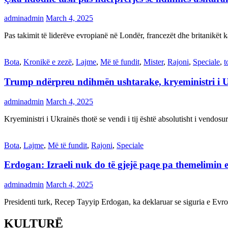
adminadmin
March 4, 2025
Pas takimit të liderëve evropianë në Londër, francezët dhe britanikët 
Bota
,
Kronikë e zezë
,
Lajme
,
Më të fundit
,
Mister
,
Rajoni
,
Speciale
,
t
Trump ndërpreu ndihmën ushtarake, kryeministri i 
adminadmin
March 4, 2025
Kryeministri i Ukrainës thotë se vendi i tij është absolutisht i vendo
Bota
,
Lajme
,
Më të fundit
,
Rajoni
,
Speciale
Erdogan: Izraeli nuk do të gjejë paqe pa themelimin e 
adminadmin
March 4, 2025
Presidenti turk, Recep Tayyip Erdogan, ka deklaruar se siguria e Ev
KULTURË