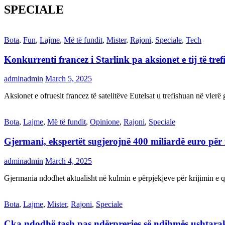
SPECIALE
Bota
,
Fun
,
Lajme
,
Më të fundit
,
Mister
,
Rajoni
,
Speciale
,
Tech
Konkurrenti francez i Starlink pa aksionet e tij të t
adminadmin
March 5, 2025
Aksionet e ofruesit francez të satelitëve Eutelsat u trefishuan në vler
Bota
,
Lajme
,
Më të fundit
,
Opinione
,
Rajoni
,
Speciale
Gjermani, ekspertët sugjerojnë 400 miliardë euro për
adminadmin
March 4, 2025
Gjermania ndodhet aktualisht në kulmin e përpjekjeve për krijimi
Bota
,
Lajme
,
Mister
,
Rajoni
,
Speciale
Çka ndodhë tash pas ndërprerjes së ndihmës ushtar