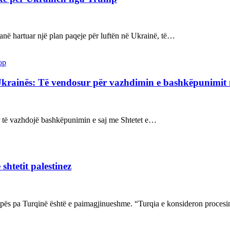
kanë hartuar një plan paqeje për luftën në Ukrainë, të…
op
Ukrainës: Të vendosur për vazhdimin e bashkëpunimi
sur të vazhdojë bashkëpunimin e saj me Shtetet e…
shtetit palestinez
ropës pa Turqinë është e paimagjinueshme. “Turqia e konsideron proce