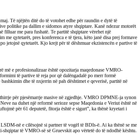
 maj. Të njëjtën ditë do të votohet edhe për raundin e dytë të
rtive politike pa dallim e sidomos atyre shqiptare. Kanë ndezur motorët
 filluar me para fushatë. Te partitë shqiptare vërehet një
m me qytetarët, pres konferenca e të tjera, këto janë disa prej formave
po jetojnë qytetarët. Kjo krejt për të dëshmuar ekzistencën e partive të
ë sferë më e profesionalizuar është opozitarja maqedonase VMRO-
formimi të partive të reja por që dalëngadalë po merr formë
në bashkimin dhe të nxjerrin në pah dështimet e qeverisë, partitë në
 bërë thirrje për pjesëmarrje masive në zgjedhje. VMRO DPMNE-ja synon
”. “Neve na duhet një reformë serioze sepse Maqedonia e Veriut është në
jmë për 61 deputetë, fitorja është e sigurt”, ka thënë kryetari i
DM-në e cilësojnë si partner të vogël të BDIs-ë. Ai ka thënë se me
anti-shqiptar të VMRO-së së Gruevskit apo vërtetë do të ndodhë kështu.