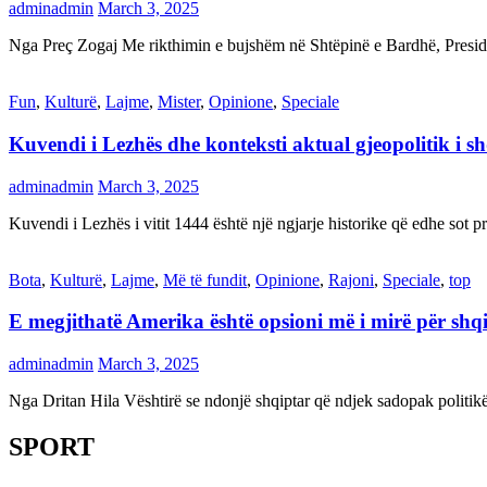
adminadmin
March 3, 2025
Nga Preç Zogaj Me rikthimin e bujshëm në Shtëpinë e Bardhë, Presid
Fun
,
Kulturë
,
Lajme
,
Mister
,
Opinione
,
Speciale
Kuvendi i Lezhës dhe konteksti aktual gjeopolitik i s
adminadmin
March 3, 2025
Kuvendi i Lezhës i vitit 1444 është një ngjarje historike që edhe s
Bota
,
Kulturë
,
Lajme
,
Më të fundit
,
Opinione
,
Rajoni
,
Speciale
,
top
E megjithatë Amerika është opsioni më i mirë për shq
adminadmin
March 3, 2025
Nga Dritan Hila Vështirë se ndonjë shqiptar që ndjek sadopak politi
SPORT