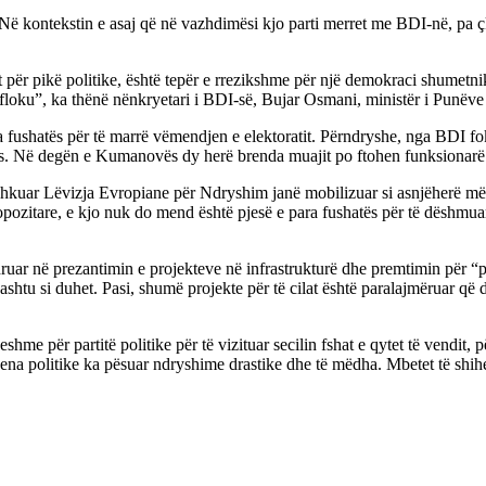
tekstin e asaj që në vazhdimësi kjo parti merret me BDI-në, pa çka se
et për pikë politike, është tepër e rrezikshme për një demokraci shumetn
floku”, ka thënë nënkryetari i BDI-së, Bujar Osmani, ministër i Punëve 
ara fushatës për të marrë vëmendjen e elektoratit. Përndryshe, nga BDI 
ës. Në degën e Kumanovës dy herë brenda muajit po ftohen funksionarë 
shkuar Lëvizja Evropiane për Ndryshim janë mobilizuar si asnjëherë më pa
 opozitare, e kjo nuk do mend është pjesë e para fushatës për të dëshmua
ruar në prezantimin e projekteve në infrastrukturë dhe premtimin për “p
ashtu si duhet. Pasi, shumë projekte për të cilat është paralajmëruar që
me për partitë politike për të vizituar secilin fshat e qytet të vendit, pë
kena politike ka pësuar ndryshime drastike dhe të mëdha. Mbetet të shih