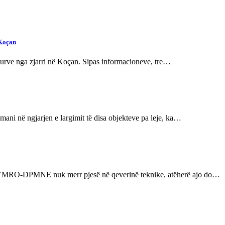
 Koçan
ekurve nga zjarri në Koçan. Sipas informacioneve, tre…
ani në ngjarjen e largimit të disa objekteve pa leje, ka…
se VMRO-DPMNE nuk merr pjesë në qeverinë teknike, atëherë ajo do…