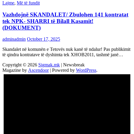
Lajme
,
Më të fundit
Vazhdojnē SKANDALET/ Zbulohen 141 kontratat
tek NPK- SHARRI të Bilall Kasamit!
(DOKUMENT)
adminadmin
October 17, 2025
Skandalet në komunën e Tetovës nuk kanë të ndalur! Pas publikimit
të qindra kontratave të dyshimta tek XHOB2011, tashmë janë…
Copyright © 2026
Sigmak.mk
| Newsbreak
Magazine by
Ascendoor
| Powered by
WordPress
.