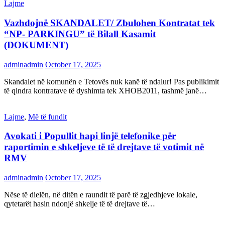
Lajme
Vazhdojnë SKANDALET/ Zbulohen Kontratat tek
“NP- PARKINGU” të Bilall Kasamit
(DOKUMENT)
adminadmin
October 17, 2025
Skandalet në komunën e Tetovës nuk kanë të ndalur! Pas publikimit
të qindra kontratave të dyshimta tek XHOB2011, tashmë janë…
Lajme
,
Më të fundit
Avokati i Popullit hapi linjë telefonike për
raportimin e shkeljeve të të drejtave të votimit në
RMV
adminadmin
October 17, 2025
Nëse të dielën, në ditën e raundit të parë të zgjedhjeve lokale,
qytetarët hasin ndonjë shkelje të të drejtave të…