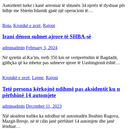
Autoritetet turke i kanë arrestuar të shtunën 34 njerëz të dyshuar për
lidhje me Shtetin Islamik gjatë një operacioni të…
Bota
,
Kronikë e zezë
,
Rajoni
Irani dënon sulmet ajrore të SHBA-së
adminadmin
February 3, 2024
Në qytetin al-Ka’im, rreth 350 km në veriperëndim të Bagdadit,
gjithçka që ka mbetur pas sulmeve ajrore të Uashingtonit është…
Kronikë e zezë
,
Lajme
,
Rajoni
Tetë persona kërkojnë ndihmë pas aksidentit ku u
përfshinë 14 automjete
adminadmin
December 11, 2023
Një aksident trafiku ka ndodhur në autostradën Ibrahim Rugova,
Mazgit-Bresje, në të cilin janë përfshirë 14 automjete dhe janë
lënduar…