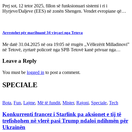
Prej sot, 12 tetor 2025, fillon së funksionuari sistemi i ri i
Hyrjeve/Daljeve (EES) në zonën Shengen. Vendet evropiane që…
Arrestohet për marihuanë 34 vjeçari nga Tetova
Me datë 31.04.2025 në ora 19:05 në rrugën ,,Vëllezërit Milladinovi”
në Tetovë, zyrtarë policorë nga SPB Tetovë kanë privuar nga…
Leave a Reply
You must be
logged in
to post a comment.
SPECIALE
Bota
,
Fun
,
Lajme
,
Më të fundit
,
Mister
,
Rajoni
,
Speciale
,
Tech
Konkurrenti francez i Starlink pa aksionet e tij të
trefishohen në vlerë pasi Trump ndaloi ndihmën për
Ukrainën