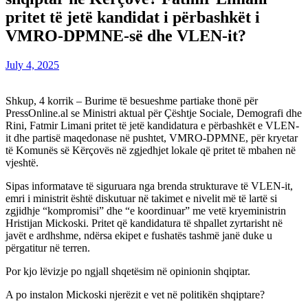
pritet të jetë kandidat i përbashkët i
VMRO-DPMNE-së dhe VLEN-it?
July 4, 2025
Shkup, 4 korrik – Burime të besueshme partiake thonë për
PressOnline.al se Ministri aktual për Çështje Sociale, Demografi dhe
Rini, Fatmir Limani pritet të jetë kandidatura e përbashkët e VLEN-
it dhe partisë maqedonase në pushtet, VMRO-DPMNE, për kryetar
të Komunës së Kërçovës në zgjedhjet lokale që pritet të mbahen në
vjeshtë.
Sipas informatave të siguruara nga brenda strukturave të VLEN-it,
emri i ministrit është diskutuar në takimet e nivelit më të lartë si
zgjidhje “kompromisi” dhe “e koordinuar” me vetë kryeministrin
Hristijan Mickoski. Pritet që kandidatura të shpallet zyrtarisht në
javët e ardhshme, ndërsa ekipet e fushatës tashmë janë duke u
përgatitur në terren.
Por kjo lëvizje po ngjall shqetësim në opinionin shqiptar.
A po instalon Mickoski njerëzit e vet në politikën shqiptare?