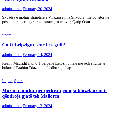
adminadmin
February 20, 2024
Skuadra e njohur shqiptare e Vllaznisë nga Shkodra, me 30 tetor në
postin e trajnerit zyrtarizoi strategun tetovar, Qatip Osmani.…
Sport
Goli i Leipzigut ishte i rregullt!
adminadmin
February 14, 2024
Reali i Madridit fitoi 0-1 përballë Leipzigut falë një goli shumë të
bukur të Brahim Diaz, duke hedhur një hap…
Lajme
,
Sport
Muriqi i lumtur për përkrahjen nga tifozët, uron të
qëndrojë gjatë tek Mallorca
adminadmin
February 12, 2024