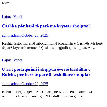
LAJME
Lajme
,
Vendi
Çashka për herë të parë me kryetar shqiptar!
adminadmin
October 20, 2025
Kështu festoi mbrëmë Jabollçishti në Komunën e Çashkës.Për herë
të parë kryetar komune të Çashkës u zgjodh një shqiptar. Ai…
Lajme
,
Vendi
U rrit përfaqësimi i shqiptarëve në Këshillin e
Butelit, për herë të parë 8 këshilltarë shqiptar
adminadmin
October 20, 2025
Rezultati i zgjedhjeve të 19 tetorit, në Komunën e Butelit ka
nxjerrën tetë këshilltarë nga 19 këshilltarë sa ka gjithsej…