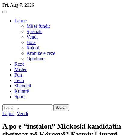
Skip
Fri, Aug 7, 2026
to
content
Lajme
Më të fundit
Speciale
Vendi
Bota
Rajoni
Kronikë e zezë
Opinione
Rozë
Mister
Fun
Tech
Shëndeti
Kulturë
Sport
Search
for:
Lajme
,
Vendi
A po e “instalon” Mickoski kandidatin
shqiptar në Kërçovë? Fatmir Limani