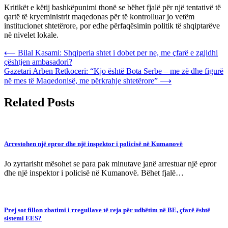
Kritikët e këtij bashkëpunimi thonë se bëhet fjalë për një tentativë të
qartë të kryeministrit maqedonas për të kontrolluar jo vetëm
institucionet shtetërore, por edhe përfaqësimin politik të shqiptarëve
në nivelet lokale.
Post
⟵
Bilal Kasami: Shqiperia shtet i dobet per ne, me çfarë e zgjidhi
çështjen ambasadori?
navigation
Gazetari Arben Retkoceri: “Kjo është Bota Serbe – me zë dhe figurë
në mes të Maqedonisë, me përkrahje shtetërore”
⟶
Related Posts
Arrestohen një epror dhe një inspektor i policisë në Kumanovë
Jo zyrtarisht mësohet se para pak minutave janë arrestuar një epror
dhe një inspektor i policisë në Kumanovë. Bëhet fjalë…
Prej sot fillon zbatimi i rregullave të reja për udhëtim në BE, çfarë është
sistemi EES?