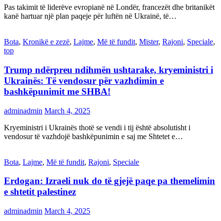
Pas takimit të liderëve evropianë në Londër, francezët dhe britanikët
kanë hartuar një plan paqeje për luftën në Ukrainë, të…
Bota
,
Kronikë e zezë
,
Lajme
,
Më të fundit
,
Mister
,
Rajoni
,
Speciale
,
top
Trump ndërpreu ndihmën ushtarake, kryeministri i
Ukrainës: Të vendosur për vazhdimin e
bashkëpunimit me SHBA!
adminadmin
March 4, 2025
Kryeministri i Ukrainës thotë se vendi i tij është absolutisht i
vendosur të vazhdojë bashkëpunimin e saj me Shtetet e…
Bota
,
Lajme
,
Më të fundit
,
Rajoni
,
Speciale
Erdogan: Izraeli nuk do të gjejë paqe pa themelimin
e shtetit palestinez
adminadmin
March 4, 2025