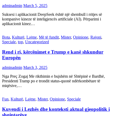
adminadmin
March 5, 2025
Suksesi i aplikacionit DeepSeek është një shembull i rritjes së
kompanive kineze të inteligjencës artificiale (AI). Përparimi i
aplikacionit kinez…
Bota
,
Kulturë
,
Lajme
,
Më të fundit
,
Mister
,
Opinione
,
Rajoni
,
Speciale
,
top
,
Uncategorized
Rend i ri, kërcënimet e Trump e kanë shkundur
Europën
adminadmin
March 3, 2025
Nga Preç Zogaj Me rikthimin e bujshëm në Shtëpinë e Bardhë,
Presidenti Tramp po e trondit status-quonë ndërkombëtare të
miqësive,…
Fun
,
Kulturë
,
Lajme
,
Mister
,
Opinione
,
Speciale
Kuvendi i Lezhës dhe konteksti aktual gjeopolitik i
shqiptarëve