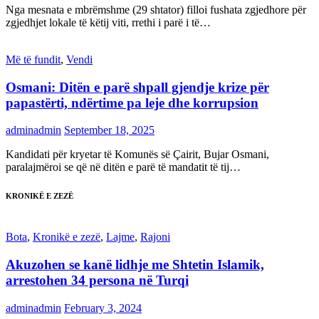
Nga mesnata e mbrëmshme (29 shtator) filloi fushata zgjedhore për
zgjedhjet lokale të këtij viti, rrethi i parë i të…
Më të fundit
,
Vendi
Osmani: Ditën e parë shpall gjendje krize për
papastërti, ndërtime pa leje dhe korrupsion
adminadmin
September 18, 2025
Kandidati për kryetar të Komunës së Çairit, Bujar Osmani,
paralajmëroi se që në ditën e parë të mandatit të tij…
KRONIKË E ZEZË
Bota
,
Kronikë e zezë
,
Lajme
,
Rajoni
Akuzohen se kanë lidhje me Shtetin Islamik,
arrestohen 34 persona në Turqi
adminadmin
February 3, 2024