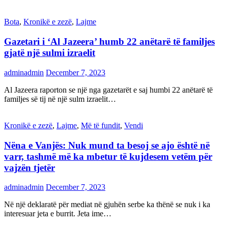
Bota
,
Kronikë e zezë
,
Lajme
Gazetari i ‘Al Jazeera’ humb 22 anëtarë të familjes
gjatë një sulmi izraelit
adminadmin
December 7, 2023
Al Jazeera raporton se një nga gazetarët e saj humbi 22 anëtarë të
familjes së tij në një sulm izraelit…
Kronikë e zezë
,
Lajme
,
Më të fundit
,
Vendi
Nëna e Vanjës: Nuk mund ta besoj se ajo është në
varr, tashmë më ka mbetur të kujdesem vetëm për
vajzën tjetër
adminadmin
December 7, 2023
Në një deklaratë për mediat në gjuhën serbe ka thënë se nuk i ka
interesuar jeta e burrit. Jeta ime…