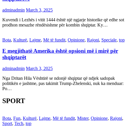
adminadmin
March 3, 2025
Kuvendi i Lezhës i vitit 1444 është një ngjarje historike që edhe sot
prodhon mesazhe rëndësishme për kombin shqiptar. Ky…
Bota
,
Kulturë
,
Lajme
,
Më të fundit
,
Opinione
,
Rajoni
,
Speciale
,
top
E megjithatë Amerika është opsioni më i mirë për
shqiptarët
adminadmin
March 3, 2025
Nga Dritan Hila Vështirë se ndonjë shqiptar që ndjek sadopak
politikën e jashtme, pas takimit Trump-Zhelenski, nuk ka menduar:
Po…
SPORT
Bota
,
Fun
,
Kulturë
,
Lajme
,
Më të fundit
,
Mister
,
Opinione
,
Rajoni
,
Sport
,
Tech
,
top