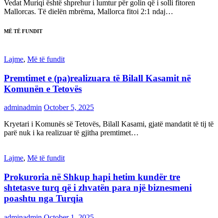
Vedat Muriqi është shprehur i lumtur për golin që i solli fitoren
Mallorcas. Të dielën mbrëma, Mallorca fitoi 2:1 ndaj…
MË TË FUNDIT
Lajme
,
Më të fundit
Premtimet e (pa)realizuara të Bilall Kasamit në
Komunën e Tetovës
adminadmin
October 5, 2025
Kryetari i Komunës së Tetovës, Bilall Kasami, gjatë mandatit të tij të
parë nuk i ka realizuar të gjitha premtimet…
Lajme
,
Më të fundit
Prokuroria në Shkup hapi hetim kundër tre
shtetasve turq që i zhvatën para një biznesmeni
poashtu nga Turqia
adminadmin
October 1, 2025