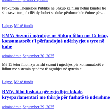
Prokuroria Themelore Publike në Shkup ka nisur hetim kundër tre
shtetasve turq të cilët dyshohet se duke përdorur kërcënime për…
Lajme
,
Më të fundit
EMV: Sezoni i ngrohjes në Shkup fillon më 15 tetor,
konsumatorët t’i përfundojnë ndërhyrjet e tyre në
kohë
adminadmin
September 30, 2025
Më 15 tetor fillon zyrtarisht sezoni i ngrohjes për konsumatorët e
lidhur me sistemin qendror të ngrohjes në qytetin e…
Lajme
,
Më të fundit
RMV, filloi fushata për zgjedhjet lokale,
kryeparlamentari me thirrje për fushatë të ndershme
adminadmin
September 29, 2025