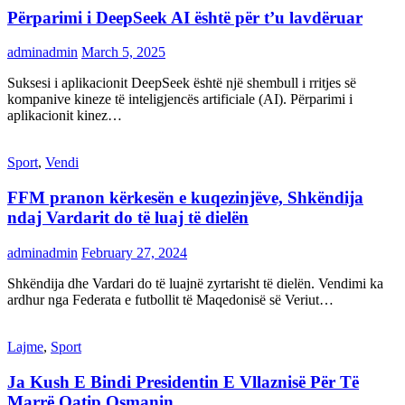
Përparimi i DeepSeek AI është për t’u lavdëruar
adminadmin
March 5, 2025
Suksesi i aplikacionit DeepSeek është një shembull i rritjes së
kompanive kineze të inteligjencës artificiale (AI). Përparimi i
aplikacionit kinez…
Sport
,
Vendi
FFM pranon kërkesën e kuqezinjëve, Shkëndija
ndaj Vardarit do të luaj të dielën
adminadmin
February 27, 2024
Shkëndija dhe Vardari do të luajnë zyrtarisht të dielën. Vendimi ka
ardhur nga Federata e futbollit të Maqedonisë së Veriut…
Lajme
,
Sport
Ja Kush E Bindi Presidentin E Vllaznisë Për Të
Marrë Qatip Osmanin