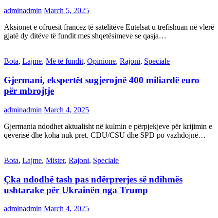
adminadmin
March 5, 2025
Aksionet e ofruesit francez të satelitëve Eutelsat u trefishuan në vlerë
gjatë dy ditëve të fundit mes shqetësimeve se qasja…
Bota
,
Lajme
,
Më të fundit
,
Opinione
,
Rajoni
,
Speciale
Gjermani, ekspertët sugjerojnë 400 miliardë euro
për mbrojtje
adminadmin
March 4, 2025
Gjermania ndodhet aktualisht në kulmin e përpjekjeve për krijimin e
qeverisë dhe koha nuk pret. CDU/CSU dhe SPD po vazhdojnë…
Bota
,
Lajme
,
Mister
,
Rajoni
,
Speciale
Çka ndodhë tash pas ndërprerjes së ndihmës
ushtarake për Ukrainën nga Trump
adminadmin
March 4, 2025