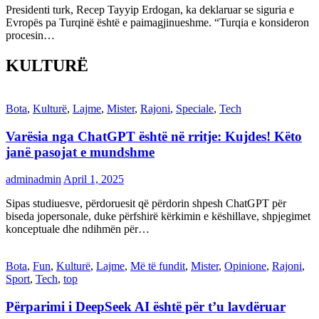
Presidenti turk, Recep Tayyip Erdogan, ka deklaruar se siguria e
Evropës pa Turqinë është e paimagjinueshme. “Turqia e konsideron
procesin…
KULTURË
Bota
,
Kulturë
,
Lajme
,
Mister
,
Rajoni
,
Speciale
,
Tech
Varësia nga ChatGPT është në rritje: Kujdes! Këto
janë pasojat e mundshme
adminadmin
April 1, 2025
Sipas studiuesve, përdoruesit që përdorin shpesh ChatGPT për
biseda jopersonale, duke përfshirë kërkimin e këshillave, shpjegimet
konceptuale dhe ndihmën për…
Bota
,
Fun
,
Kulturë
,
Lajme
,
Më të fundit
,
Mister
,
Opinione
,
Rajoni
,
Sport
,
Tech
,
top
Përparimi i DeepSeek AI është për t’u lavdëruar