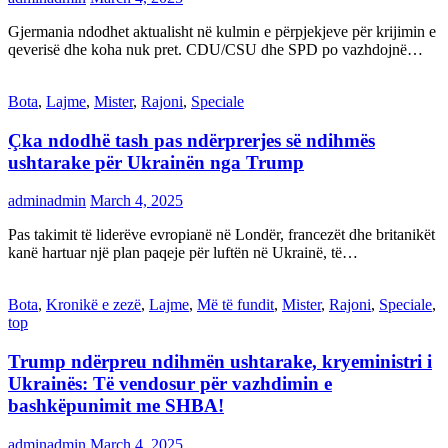
Gjermania ndodhet aktualisht në kulmin e përpjekjeve për krijimin e
qeverisë dhe koha nuk pret. CDU/CSU dhe SPD po vazhdojnë…
Bota
,
Lajme
,
Mister
,
Rajoni
,
Speciale
Çka ndodhë tash pas ndërprerjes së ndihmës
ushtarake për Ukrainën nga Trump
adminadmin
March 4, 2025
Pas takimit të liderëve evropianë në Londër, francezët dhe britanikët
kanë hartuar një plan paqeje për luftën në Ukrainë, të…
Bota
,
Kronikë e zezë
,
Lajme
,
Më të fundit
,
Mister
,
Rajoni
,
Speciale
,
top
Trump ndërpreu ndihmën ushtarake, kryeministri i
Ukrainës: Të vendosur për vazhdimin e
bashkëpunimit me SHBA!
adminadmin
March 4, 2025