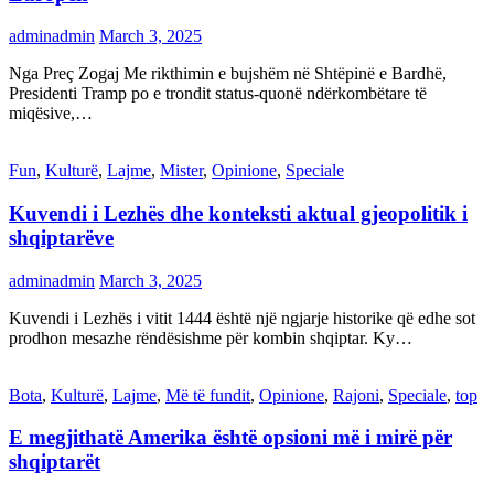
adminadmin
March 3, 2025
Nga Preç Zogaj Me rikthimin e bujshëm në Shtëpinë e Bardhë,
Presidenti Tramp po e trondit status-quonë ndërkombëtare të
miqësive,…
Fun
,
Kulturë
,
Lajme
,
Mister
,
Opinione
,
Speciale
Kuvendi i Lezhës dhe konteksti aktual gjeopolitik i
shqiptarëve
adminadmin
March 3, 2025
Kuvendi i Lezhës i vitit 1444 është një ngjarje historike që edhe sot
prodhon mesazhe rëndësishme për kombin shqiptar. Ky…
Bota
,
Kulturë
,
Lajme
,
Më të fundit
,
Opinione
,
Rajoni
,
Speciale
,
top
E megjithatë Amerika është opsioni më i mirë për
shqiptarët