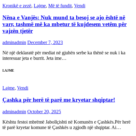
Kronikë e zezë
,
Lajme
,
Më të fundit
,
Vendi
Nëna e Vanjës: Nuk mund ta besoj se ajo është në
varr, tashmë më ka mbetur të kujdesem vetëm për
vajzën tjetër
adminadmin
December 7, 2023
Në një deklaratë për mediat në gjuhën serbe ka thënë se nuk i ka
interesuar jeta e burrit. Jeta ime…
LAJME
Lajme
,
Vendi
Çashka për herë të parë me kryetar shqiptar!
adminadmin
October 20, 2025
Kështu festoi mbrëmë Jabollçishti në Komunën e Çashkës.Për herë
të parë kryetar komune të Çashkës u zgjodh një shqiptar. Ai…