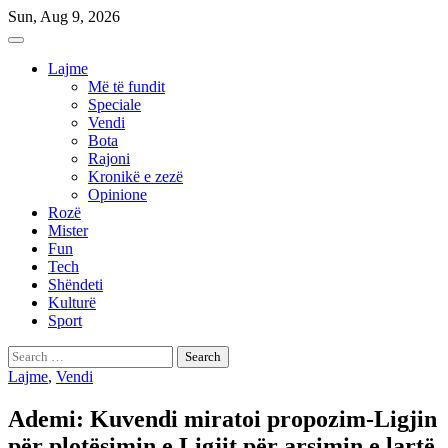
Skip
Sun, Aug 9, 2026
to
content
Lajme
Më të fundit
Speciale
Vendi
Bota
Rajoni
Kronikë e zezë
Opinione
Rozë
Mister
Fun
Tech
Shëndeti
Kulturë
Sport
Search
for:
Lajme
,
Vendi
Ademi: Kuvendi miratoi propozim-Ligjin
për plotësimin e Ligjit për arsimin e lartë