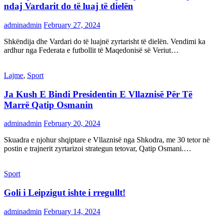
ndaj Vardarit do të luaj të dielën
adminadmin
February 27, 2024
Shkëndija dhe Vardari do të luajnë zyrtarisht të dielën. Vendimi ka
ardhur nga Federata e futbollit të Maqedonisë së Veriut…
Lajme
,
Sport
Ja Kush E Bindi Presidentin E Vllaznisë Për Të
Marrë Qatip Osmanin
adminadmin
February 20, 2024
Skuadra e njohur shqiptare e Vllaznisë nga Shkodra, me 30 tetor në
postin e trajnerit zyrtarizoi strategun tetovar, Qatip Osmani.…
Sport
Goli i Leipzigut ishte i rregullt!
adminadmin
February 14, 2024