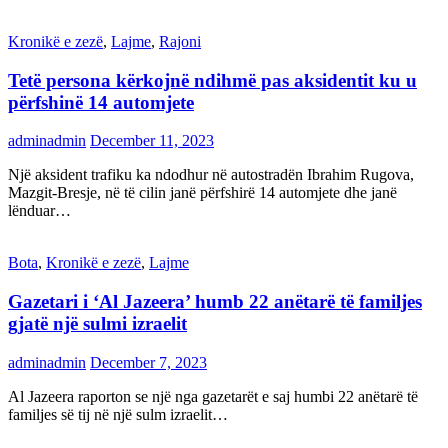
Kronikë e zezë
,
Lajme
,
Rajoni
Tetë persona kërkojnë ndihmë pas aksidentit ku u
përfshinë 14 automjete
adminadmin
December 11, 2023
Një aksident trafiku ka ndodhur në autostradën Ibrahim Rugova,
Mazgit-Bresje, në të cilin janë përfshirë 14 automjete dhe janë
lënduar…
Bota
,
Kronikë e zezë
,
Lajme
Gazetari i ‘Al Jazeera’ humb 22 anëtarë të familjes
gjatë një sulmi izraelit
adminadmin
December 7, 2023
Al Jazeera raporton se një nga gazetarët e saj humbi 22 anëtarë të
familjes së tij në një sulm izraelit…