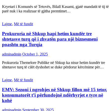
Kryetari i Komunës së Tetovës, Bilall Kasami, gjatë mandatit të tij të
parë nuk i ka realizuar të gjitha premtimet…
Lajme
,
Më të fundit
Prokuroria në Shkup hapi hetim kundër tre
shtetasve turq që i zhvatën para një biznesmeni
poashtu nga Turqia
adminadmin
October 1, 2025
Prokuroria Themelore Publike në Shkup ka nisur hetim kundër tre
shtetasve turq të cilët dyshohet se duke përdorur kërcënime për…
Lajme
,
Më të fundit
EMV: Sezoni i ngrohjes në Shkup fillon më 15 tetor,
konsumatorët t’i përfundojnë ndërhyrjet e tyre në
kohë
adminadmin
September 30, 2025