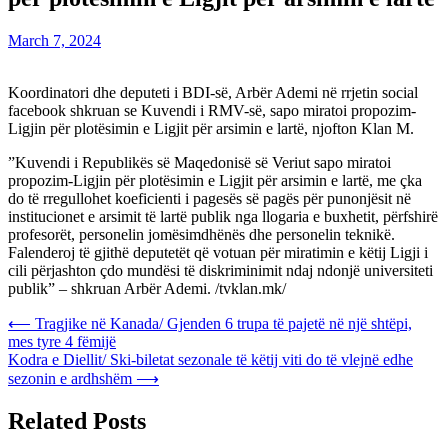
March 7, 2024
Koordinatori dhe deputeti i BDI-së, Arbër Ademi në rrjetin social
facebook shkruan se Kuvendi i RMV-së, sapo miratoi propozim-
Ligjin për plotësimin e Ligjit për arsimin e lartë, njofton Klan M.
”Kuvendi i Republikës së Maqedonisë së Veriut sapo miratoi
propozim-Ligjin për plotësimin e Ligjit për arsimin e lartë, me çka
do të rregullohet koeficienti i pagesës së pagës për punonjësit në
institucionet e arsimit të lartë publik nga llogaria e buxhetit, përfshirë
profesorët, personelin jomësimdhënës dhe personelin teknikë.
Falenderoj të gjithë deputetët që votuan për miratimin e këtij Ligji i
cili përjashton çdo mundësi të diskriminimit ndaj ndonjë universiteti
publik” – shkruan Arbër Ademi. /tvklan.mk/
Post
⟵
Tragjike në Kanada/ Gjenden 6 trupa të pajetë në një shtëpi,
mes tyre 4 fëmijë
navigation
Kodra e Diellit/ Ski-biletat sezonale të këtij viti do të vlejnë edhe
sezonin e ardhshëm
⟶
Related Posts