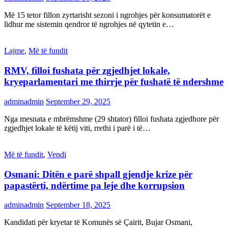
Më 15 tetor fillon zyrtarisht sezoni i ngrohjes për konsumatorët e
lidhur me sistemin qendror të ngrohjes në qytetin e…
Lajme
,
Më të fundit
RMV, filloi fushata për zgjedhjet lokale,
kryeparlamentari me thirrje për fushatë të ndershme
adminadmin
September 29, 2025
Nga mesnata e mbrëmshme (29 shtator) filloi fushata zgjedhore për
zgjedhjet lokale të këtij viti, rrethi i parë i të…
Më të fundit
,
Vendi
Osmani: Ditën e parë shpall gjendje krize për
papastërti, ndërtime pa leje dhe korrupsion
adminadmin
September 18, 2025
Kandidati për kryetar të Komunës së Çairit, Bujar Osmani,