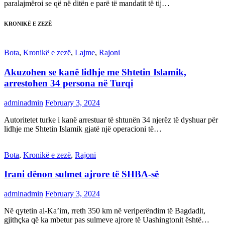
paralajmëroi se që në ditën e parë të mandatit të tij…
KRONIKË E ZEZË
Bota
,
Kronikë e zezë
,
Lajme
,
Rajoni
Akuzohen se kanë lidhje me Shtetin Islamik,
arrestohen 34 persona në Turqi
adminadmin
February 3, 2024
Autoritetet turke i kanë arrestuar të shtunën 34 njerëz të dyshuar për
lidhje me Shtetin Islamik gjatë një operacioni të…
Bota
,
Kronikë e zezë
,
Rajoni
Irani dënon sulmet ajrore të SHBA-së
adminadmin
February 3, 2024
Në qytetin al-Ka’im, rreth 350 km në veriperëndim të Bagdadit,
gjithçka që ka mbetur pas sulmeve ajrore të Uashingtonit është…