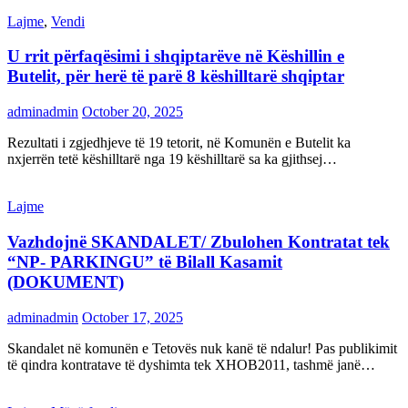
Lajme
,
Vendi
U rrit përfaqësimi i shqiptarëve në Këshillin e
Butelit, për herë të parë 8 këshilltarë shqiptar
adminadmin
October 20, 2025
Rezultati i zgjedhjeve të 19 tetorit, në Komunën e Butelit ka
nxjerrën tetë këshilltarë nga 19 këshilltarë sa ka gjithsej…
Lajme
Vazhdojnë SKANDALET/ Zbulohen Kontratat tek
“NP- PARKINGU” të Bilall Kasamit
(DOKUMENT)
adminadmin
October 17, 2025
Skandalet në komunën e Tetovës nuk kanë të ndalur! Pas publikimit
të qindra kontratave të dyshimta tek XHOB2011, tashmë janë…