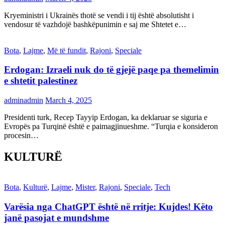
Kryeministri i Ukrainës thotë se vendi i tij është absolutisht i
vendosur të vazhdojë bashkëpunimin e saj me Shtetet e…
Bota
,
Lajme
,
Më të fundit
,
Rajoni
,
Speciale
Erdogan: Izraeli nuk do të gjejë paqe pa themelimin
e shtetit palestinez
adminadmin
March 4, 2025
Presidenti turk, Recep Tayyip Erdogan, ka deklaruar se siguria e
Evropës pa Turqinë është e paimagjinueshme. “Turqia e konsideron
procesin…
KULTURË
Bota
,
Kulturë
,
Lajme
,
Mister
,
Rajoni
,
Speciale
,
Tech
Varësia nga ChatGPT është në rritje: Kujdes! Këto
janë pasojat e mundshme