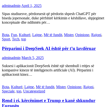
adminadmin
April 1, 2025
Sipas studiuesve, përdoruesit që përdorin shpesh ChatGPT për
biseda jopersonale, duke përfshirë kërkimin e këshillave, shpjegimet
konceptuale dhe ndihmën për…
Bota
,
Fun
,
Kulturë
,
Lajme
,
Më të fundit
,
Mister
,
Opinione
,
Rajoni
,
Sport
,
Tech
,
top
Përparimi i DeepSeek AI është për t’u lavdëruar
adminadmin
March 5, 2025
Suksesi i aplikacionit DeepSeek është një shembull i rritjes së
kompanive kineze të inteligjencës artificiale (AI). Përparimi i
aplikacionit kinez…
Bota
,
Kulturë
,
Lajme
,
Më të fundit
,
Mister
,
Opinione
,
Rajoni
,
Speciale
,
top
,
Uncategorized
Rend i ri, kërcënimet e Trump e kanë shkundur
Europën