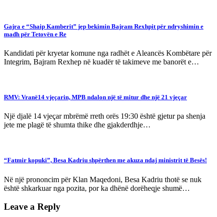
Gajra e “Shaip Kamberit” jep bekimin Bajram Rexhpit për ndryshimin e
madh për Tetovën e Re
Kandidati për kryetar komune nga radhët e Aleancës Kombëtare për
Integrim, Bajram Rexhep në kuadër të takimeve me banorët e…
RMV: Vranë14 vjeçarin, MPB ndalon një të mitur dhe një 21 vjeçar
Një djalë 14 vjeçar mbrëmë rreth orës 19:30 është gjetur pa shenja
jete me plagë të shumta thike dhe gjakderdhje…
“Fatmir kopuki”, Besa Kadriu shpërthen me akuza ndaj ministrit të Besës!
Në një prononcim për Klan Maqedoni, Besa Kadriu thotë se nuk
është shkarkuar nga pozita, por ka dhënë dorëheqje shumë…
Leave a Reply