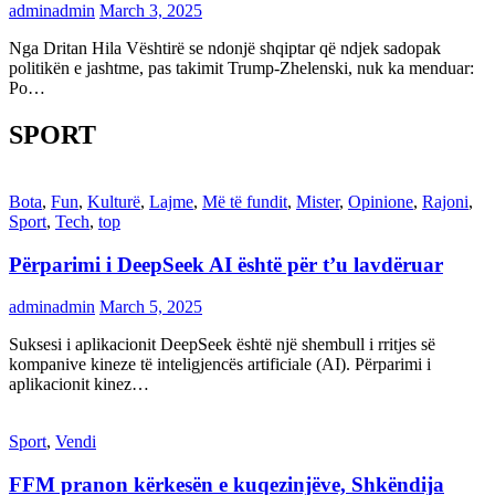
adminadmin
March 3, 2025
Nga Dritan Hila Vështirë se ndonjë shqiptar që ndjek sadopak
politikën e jashtme, pas takimit Trump-Zhelenski, nuk ka menduar:
Po…
SPORT
Bota
,
Fun
,
Kulturë
,
Lajme
,
Më të fundit
,
Mister
,
Opinione
,
Rajoni
,
Sport
,
Tech
,
top
Përparimi i DeepSeek AI është për t’u lavdëruar
adminadmin
March 5, 2025
Suksesi i aplikacionit DeepSeek është një shembull i rritjes së
kompanive kineze të inteligjencës artificiale (AI). Përparimi i
aplikacionit kinez…
Sport
,
Vendi
FFM pranon kërkesën e kuqezinjëve, Shkëndija