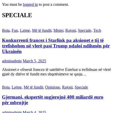
You must be
logged in
to post a comment.
SPECIALE
Bota
,
Fun
,
Lajme
,
Më të fundit
,
Mister
,
Rajoni
,
Speciale
,
Tech
Konkurrenti francez i Starlink pa aksionet e tij të
trefishohen në vlerë pasi Trump ndaloi ndihmën për
Ukrainën
adminadmin
March 5, 2025
Aksionet e ofruesit francez të satelitëve Eutelsat u trefishuan në vlerë
gjatë dy ditëve të fundit mes shqetësimeve se qasja…
Bota
,
Lajme
,
Më të fundit
,
Opinione
,
Rajoni
,
Speciale
Gjermani, ekspertët sugjerojnë 400 miliardë euro
për mbrojtje
adminadmin
March 4, 2025