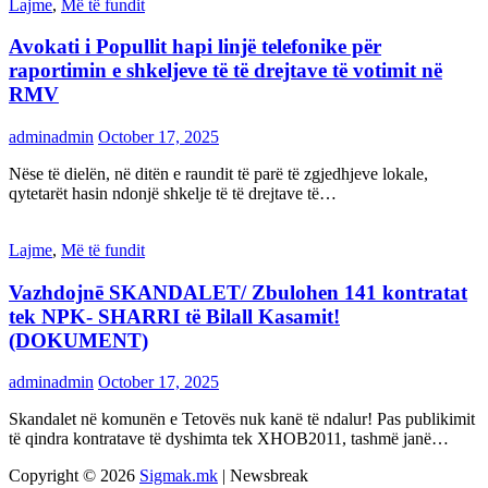
Lajme
,
Më të fundit
Avokati i Popullit hapi linjë telefonike për
raportimin e shkeljeve të të drejtave të votimit në
RMV
adminadmin
October 17, 2025
Nëse të dielën, në ditën e raundit të parë të zgjedhjeve lokale,
qytetarët hasin ndonjë shkelje të të drejtave të…
Lajme
,
Më të fundit
Vazhdojnē SKANDALET/ Zbulohen 141 kontratat
tek NPK- SHARRI të Bilall Kasamit!
(DOKUMENT)
adminadmin
October 17, 2025
Skandalet në komunën e Tetovës nuk kanë të ndalur! Pas publikimit
të qindra kontratave të dyshimta tek XHOB2011, tashmë janë…
Copyright © 2026
Sigmak.mk
| Newsbreak