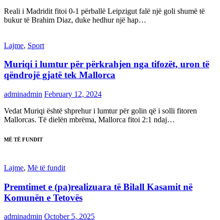
Reali i Madridit fitoi 0-1 përballë Leipzigut falë një goli shumë të
bukur të Brahim Diaz, duke hedhur një hap…
Lajme
,
Sport
Muriqi i lumtur për përkrahjen nga tifozët, uron të
qëndrojë gjatë tek Mallorca
adminadmin
February 12, 2024
Vedat Muriqi është shprehur i lumtur për golin që i solli fitoren
Mallorcas. Të dielën mbrëma, Mallorca fitoi 2:1 ndaj…
MË TË FUNDIT
Lajme
,
Më të fundit
Premtimet e (pa)realizuara të Bilall Kasamit në
Komunën e Tetovës
adminadmin
October 5, 2025