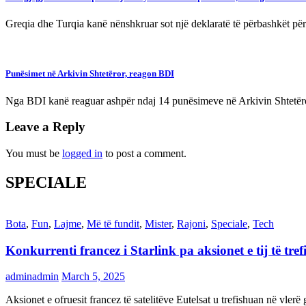
Greqia dhe Turqia kanë nënshkruar sot një deklaratë të përbashkët për
Punësimet në Arkivin Shtetëror, reagon BDI
Nga BDI kanë reaguar ashpër ndaj 14 punësimeve në Arkivin Shtetëro
Leave a Reply
You must be
logged in
to post a comment.
SPECIALE
Bota
,
Fun
,
Lajme
,
Më të fundit
,
Mister
,
Rajoni
,
Speciale
,
Tech
Konkurrenti francez i Starlink pa aksionet e tij të t
adminadmin
March 5, 2025
Aksionet e ofruesit francez të satelitëve Eutelsat u trefishuan në vler