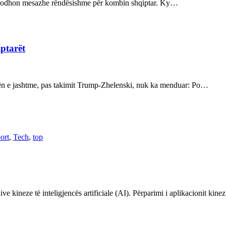
ot prodhon mesazhe rëndësishme për kombin shqiptar. Ky…
iptarët
kën e jashtme, pas takimit Trump-Zhelenski, nuk ka menduar: Po…
ort
,
Tech
,
top
ve kineze të inteligjencës artificiale (AI). Përparimi i aplikacionit kin