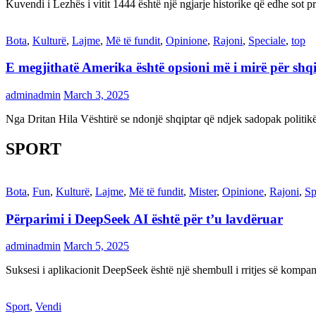
Kuvendi i Lezhës i vitit 1444 është një ngjarje historike që edhe s
Bota
,
Kulturë
,
Lajme
,
Më të fundit
,
Opinione
,
Rajoni
,
Speciale
,
top
E megjithatë Amerika është opsioni më i mirë për shq
adminadmin
March 3, 2025
Nga Dritan Hila Vështirë se ndonjë shqiptar që ndjek sadopak politi
SPORT
Bota
,
Fun
,
Kulturë
,
Lajme
,
Më të fundit
,
Mister
,
Opinione
,
Rajoni
,
Sp
Përparimi i DeepSeek AI është për t’u lavdëruar
adminadmin
March 5, 2025
Suksesi i aplikacionit DeepSeek është një shembull i rritjes së kompani
Sport
,
Vendi