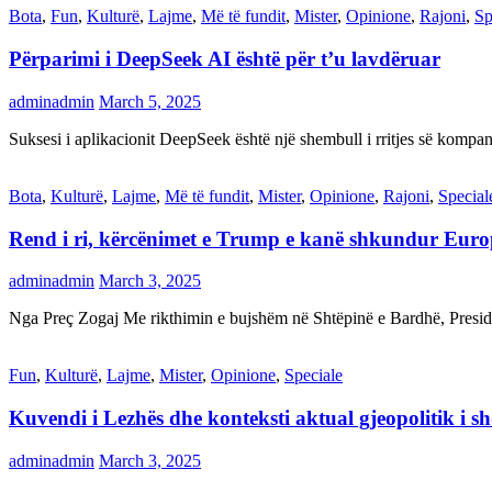
Bota
,
Fun
,
Kulturë
,
Lajme
,
Më të fundit
,
Mister
,
Opinione
,
Rajoni
,
Sp
Përparimi i DeepSeek AI është për t’u lavdëruar
adminadmin
March 5, 2025
Suksesi i aplikacionit DeepSeek është një shembull i rritjes së kompani
Bota
,
Kulturë
,
Lajme
,
Më të fundit
,
Mister
,
Opinione
,
Rajoni
,
Special
Rend i ri, kërcënimet e Trump e kanë shkundur Eur
adminadmin
March 3, 2025
Nga Preç Zogaj Me rikthimin e bujshëm në Shtëpinë e Bardhë, Presid
Fun
,
Kulturë
,
Lajme
,
Mister
,
Opinione
,
Speciale
Kuvendi i Lezhës dhe konteksti aktual gjeopolitik i s
adminadmin
March 3, 2025