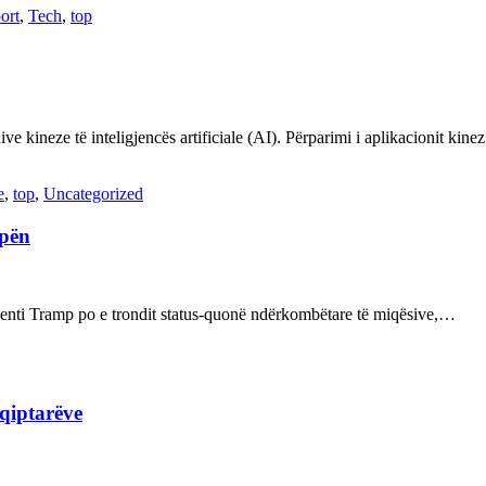
ort
,
Tech
,
top
ve kineze të inteligjencës artificiale (AI). Përparimi i aplikacionit kin
e
,
top
,
Uncategorized
opën
enti Tramp po e trondit status-quonë ndërkombëtare të miqësive,…
hqiptarëve