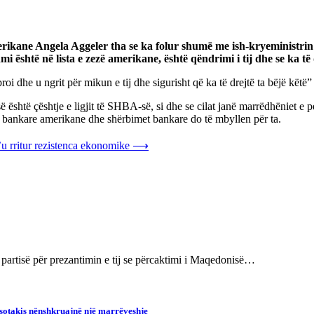
rikane Angela Aggeler tha se ka folur shumë me ish-kryeministrin 
i është në lista e zezë amerikane, është qëndrimi i tij dhe se ka të 
 dhe u ngrit për mikun e tij dhe sigurisht që ka të drejtë ta bëjë këtë”
ë është çështje e ligjit të SHBA-së, si dhe se cilat janë marrëdhëniet e
e bankare amerikane dhe shërbimet bankare do të mbyllen për ta.
’u rritur rezistenca ekonomike
⟶
partisë për prezantimin e tij se përcaktimi i Maqedonisë…
itsotakis nënshkruajnë një marrëveshje