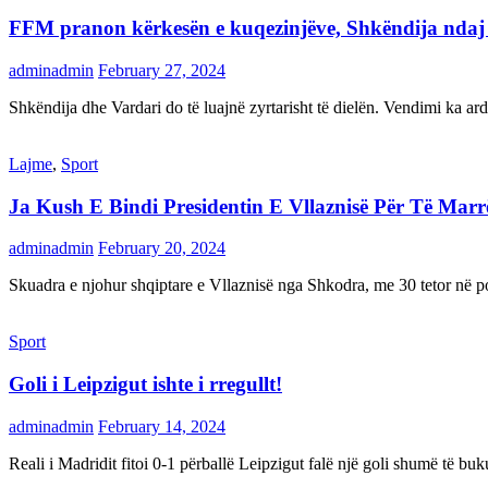
FFM pranon kërkesën e kuqezinjëve, Shkëndija ndaj Va
adminadmin
February 27, 2024
Shkëndija dhe Vardari do të luajnë zyrtarisht të dielën. Vendimi ka a
Lajme
,
Sport
Ja Kush E Bindi Presidentin E Vllaznisë Për Të Mar
adminadmin
February 20, 2024
Skuadra e njohur shqiptare e Vllaznisë nga Shkodra, me 30 tetor në pos
Sport
Goli i Leipzigut ishte i rregullt!
adminadmin
February 14, 2024
Reali i Madridit fitoi 0-1 përballë Leipzigut falë një goli shumë të 