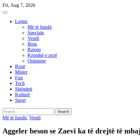
Skip
Fri, Aug 7, 2026
to
content
Lajme
Më të fundit
Speciale
Vendi
Bota
Rajoni
Kronikë e zezë
Opinione
Rozë
Mister
Fun
Tech
Shëndeti
Kulturë
Sport
Search
for:
Më të fundit
,
Vendi
Aggeler beson se Zaevi ka të drejtë të mb