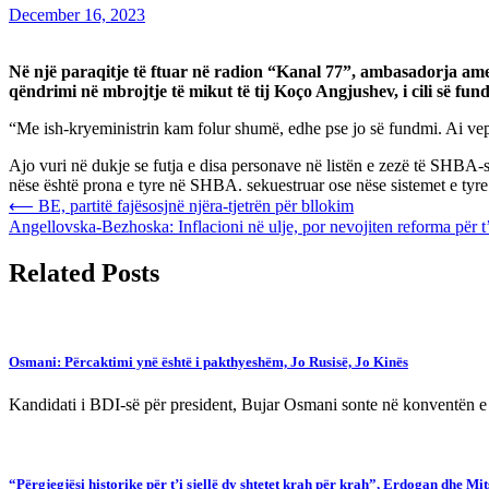
December 16, 2023
Në një paraqitje të ftuar në radion “Kanal 77”, ambasadorja ame
qëndrimi në mbrojtje të mikut të tij Koço Angjushev, i cili së fundm
“Me ish-kryeministrin kam folur shumë, edhe pse jo së fundmi. Ai veproi
Ajo vuri në dukje se futja e disa personave në listën e zezë të SHBA-s
nëse është prona e tyre në SHBA. sekuestruar ose nëse sistemet e tyr
Post
⟵
BE, partitë fajësosjnë njëra-tjetrën për bllokim
Angellovska-Bezhoska: Inflacioni në ulje, por nevojiten reforma për t
navigation
Related Posts
Osmani: Përcaktimi ynë është i pakthyeshëm, Jo Rusisë, Jo Kinës
Kandidati i BDI-së për president, Bujar Osmani sonte në konventën e 
“Përgjegjësi historike për t’i sjellë dy shtetet krah për krah”, Erdogan dhe M