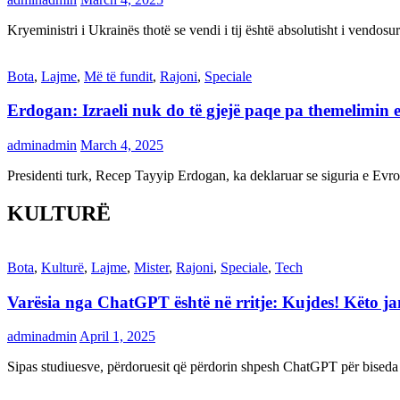
Kryeministri i Ukrainës thotë se vendi i tij është absolutisht i vendo
Bota
,
Lajme
,
Më të fundit
,
Rajoni
,
Speciale
Erdogan: Izraeli nuk do të gjejë paqe pa themelimin e 
adminadmin
March 4, 2025
Presidenti turk, Recep Tayyip Erdogan, ka deklaruar se siguria e Ev
KULTURË
Bota
,
Kulturë
,
Lajme
,
Mister
,
Rajoni
,
Speciale
,
Tech
Varësia nga ChatGPT është në rritje: Kujdes! Këto 
adminadmin
April 1, 2025
Sipas studiuesve, përdoruesit që përdorin shpesh ChatGPT për biseda