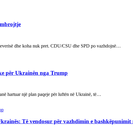
 mbrojtje
n e qeverisë dhe koha nuk pret. CDU/CSU dhe SPD po vazhdojnë…
ake për Ukrainën nga Trump
kanë hartuar një plan paqeje për luftën në Ukrainë, të…
op
Ukrainës: Të vendosur për vazhdimin e bashkëpunimi