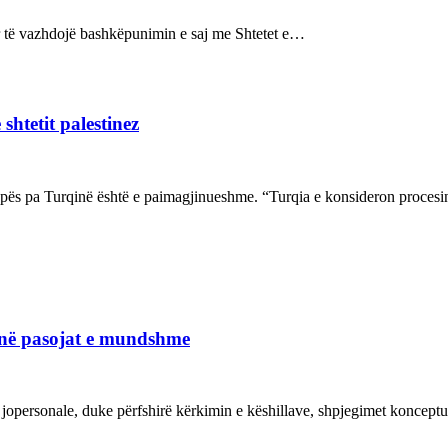
sur të vazhdojë bashkëpunimin e saj me Shtetet e…
shtetit palestinez
ropës pa Turqinë është e paimagjinueshme. “Turqia e konsideron proce
janë pasojat e mundshme
 jopersonale, duke përfshirë kërkimin e këshillave, shpjegimet konce