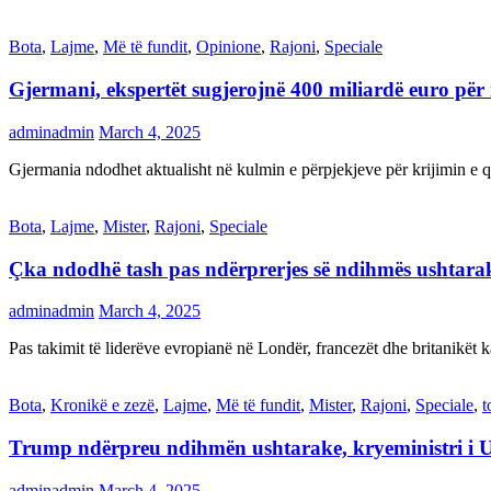
Bota
,
Lajme
,
Më të fundit
,
Opinione
,
Rajoni
,
Speciale
Gjermani, ekspertët sugjerojnë 400 miliardë euro për
adminadmin
March 4, 2025
Gjermania ndodhet aktualisht në kulmin e përpjekjeve për krijimi
Bota
,
Lajme
,
Mister
,
Rajoni
,
Speciale
Çka ndodhë tash pas ndërprerjes së ndihmës ushtar
adminadmin
March 4, 2025
Pas takimit të liderëve evropianë në Londër, francezët dhe britanikët 
Bota
,
Kronikë e zezë
,
Lajme
,
Më të fundit
,
Mister
,
Rajoni
,
Speciale
,
t
Trump ndërpreu ndihmën ushtarake, kryeministri i 
adminadmin
March 4, 2025