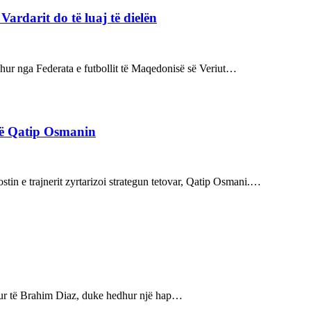
rdarit do të luaj të dielën
rdhur nga Federata e futbollit të Maqedonisë së Veriut…
rë Qatip Osmanin
tin e trajnerit zyrtarizoi strategun tetovar, Qatip Osmani.…
bukur të Brahim Diaz, duke hedhur një hap…