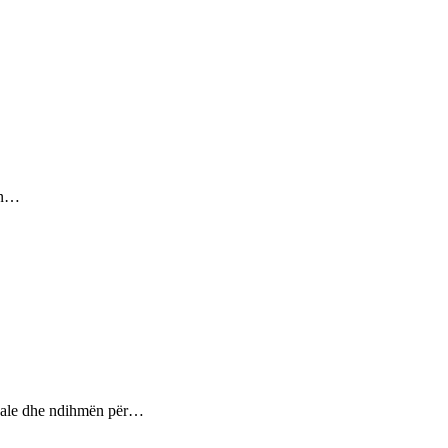
sin…
ptuale dhe ndihmën për…