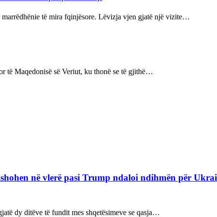
 marrëdhënie të mira fqinjësore. Lëvizja vjen gjatë një vizite…
r të Maqedonisë së Veriut, ku thonë se të gjithë…
refishohen në vlerë pasi Trump ndaloi ndihmën për Ukra
ë gjatë dy ditëve të fundit mes shqetësimeve se qasja…