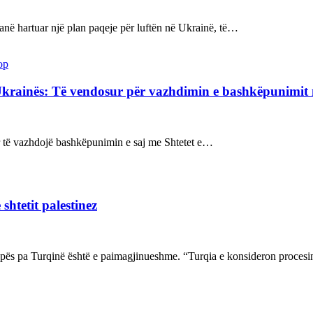
kanë hartuar një plan paqeje për luftën në Ukrainë, të…
op
Ukrainës: Të vendosur për vazhdimin e bashkëpunimi
sur të vazhdojë bashkëpunimin e saj me Shtetet e…
shtetit palestinez
ropës pa Turqinë është e paimagjinueshme. “Turqia e konsideron proce