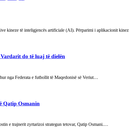
ve kineze të inteligjencës artificiale (AI). Përparimi i aplikacionit kin
rdarit do të luaj të dielën
rdhur nga Federata e futbollit të Maqedonisë së Veriut…
rë Qatip Osmanin
tin e trajnerit zyrtarizoi strategun tetovar, Qatip Osmani.…