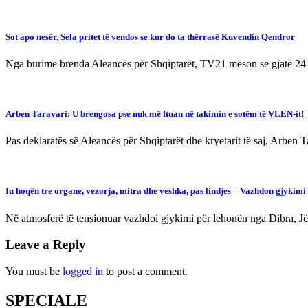
Sot apo nesër, Sela pritet të vendos se kur do ta thërrasë Kuvendin Qendror
Nga burime brenda Aleancës për Shqiptarët, TV21 mëson se gjatë 24 
Arben Taravari: U brengosa pse nuk më ftuan në takimin e sotëm të VLEN-it!
Pas deklaratës së Aleancës për Shqiptarët dhe kryetarit të saj, Arben 
Iu hoqën tre organe, vezorja, mitra dhe veshka, pas lindjes – Vazhdon gjykim
Në atmosferë të tensionuar vazhdoi gjykimi për lehonën nga Dibra, Jë
Leave a Reply
You must be
logged in
to post a comment.
SPECIALE