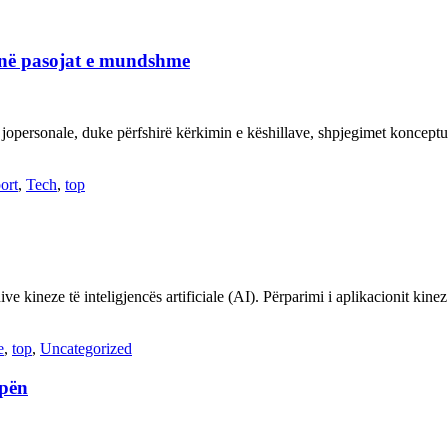
janë pasojat e mundshme
 jopersonale, duke përfshirë kërkimin e këshillave, shpjegimet konce
ort
,
Tech
,
top
ve kineze të inteligjencës artificiale (AI). Përparimi i aplikacionit kin
e
,
top
,
Uncategorized
opën