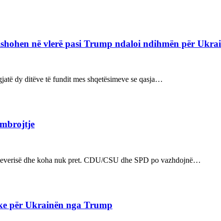
refishohen në vlerë pasi Trump ndaloi ndihmën për Ukra
ë gjatë dy ditëve të fundit mes shqetësimeve se qasja…
 mbrojtje
n e qeverisë dhe koha nuk pret. CDU/CSU dhe SPD po vazhdojnë…
ake për Ukrainën nga Trump