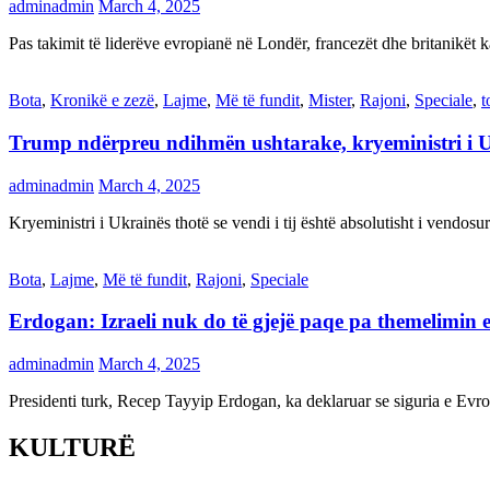
adminadmin
March 4, 2025
Pas takimit të liderëve evropianë në Londër, francezët dhe britanikët 
Bota
,
Kronikë e zezë
,
Lajme
,
Më të fundit
,
Mister
,
Rajoni
,
Speciale
,
t
Trump ndërpreu ndihmën ushtarake, kryeministri i 
adminadmin
March 4, 2025
Kryeministri i Ukrainës thotë se vendi i tij është absolutisht i vendo
Bota
,
Lajme
,
Më të fundit
,
Rajoni
,
Speciale
Erdogan: Izraeli nuk do të gjejë paqe pa themelimin e 
adminadmin
March 4, 2025
Presidenti turk, Recep Tayyip Erdogan, ka deklaruar se siguria e Ev
KULTURË