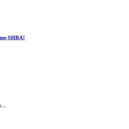
t me SHBA!
sin…