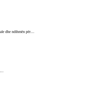
ptuale dhe ndihmën për…
ez…