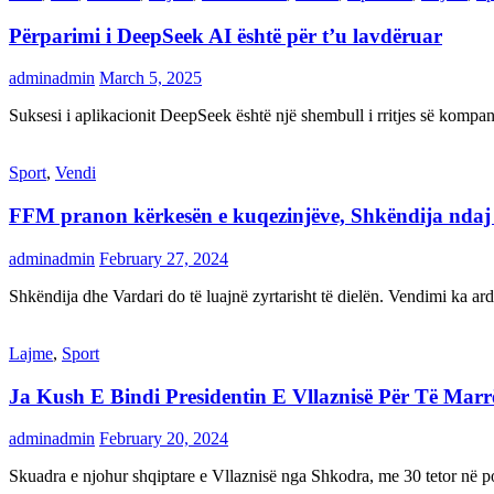
Përparimi i DeepSeek AI është për t’u lavdëruar
adminadmin
March 5, 2025
Suksesi i aplikacionit DeepSeek është një shembull i rritjes së kompani
Sport
,
Vendi
FFM pranon kërkesën e kuqezinjëve, Shkëndija ndaj Va
adminadmin
February 27, 2024
Shkëndija dhe Vardari do të luajnë zyrtarisht të dielën. Vendimi ka a
Lajme
,
Sport
Ja Kush E Bindi Presidentin E Vllaznisë Për Të Mar
adminadmin
February 20, 2024
Skuadra e njohur shqiptare e Vllaznisë nga Shkodra, me 30 tetor në pos