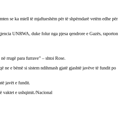
ten se ka miell të mjaftueshëm për të shpërndarë vetëm edhe për
agjencia UNRWA, duke folur nga pjesa qendrore e Gazës, raporton
 në rrugë para furrave” – shtoi Rose.
i që ne e bëmë si sistem ndihmash gjatë gjashtë javëve të fundit po
të javët e fundit.
ë vaktet e ushqimit./Nacional