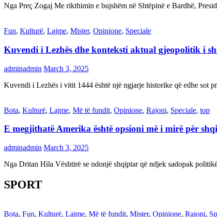
Nga Preç Zogaj Me rikthimin e bujshëm në Shtëpinë e Bardhë, Presid
Fun
,
Kulturë
,
Lajme
,
Mister
,
Opinione
,
Speciale
Kuvendi i Lezhës dhe konteksti aktual gjeopolitik i s
adminadmin
March 3, 2025
Kuvendi i Lezhës i vitit 1444 është një ngjarje historike që edhe s
Bota
,
Kulturë
,
Lajme
,
Më të fundit
,
Opinione
,
Rajoni
,
Speciale
,
top
E megjithatë Amerika është opsioni më i mirë për shq
adminadmin
March 3, 2025
Nga Dritan Hila Vështirë se ndonjë shqiptar që ndjek sadopak politi
SPORT
Bota
,
Fun
,
Kulturë
,
Lajme
,
Më të fundit
,
Mister
,
Opinione
,
Rajoni
,
Sp