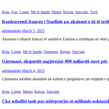
Bota
,
Fun
,
Lajme
,
Më të fundit
,
Mister
,
Rajoni
,
Speciale
,
Tech
Konkurrenti francez i Starlink pa aksionet e tij të t
adminadmin
March 5, 2025
Aksionet e ofruesit francez të satelitëve Eutelsat u trefishuan në vler
Bota
,
Lajme
,
Më të fundit
,
Opinione
,
Rajoni
,
Speciale
Gjermani, ekspertët sugjerojnë 400 miliardë euro për
adminadmin
March 4, 2025
Gjermania ndodhet aktualisht në kulmin e përpjekjeve për krijimi
Bota
,
Lajme
,
Mister
,
Rajoni
,
Speciale
Çka ndodhë tash pas ndërprerjes së ndihmës ushtar