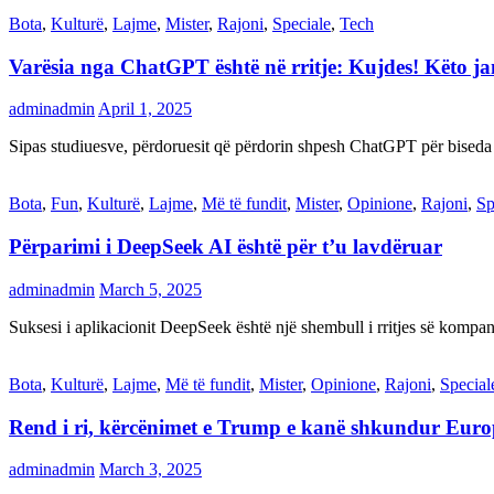
Bota
,
Kulturë
,
Lajme
,
Mister
,
Rajoni
,
Speciale
,
Tech
Varësia nga ChatGPT është në rritje: Kujdes! Këto 
adminadmin
April 1, 2025
Sipas studiuesve, përdoruesit që përdorin shpesh ChatGPT për biseda
Bota
,
Fun
,
Kulturë
,
Lajme
,
Më të fundit
,
Mister
,
Opinione
,
Rajoni
,
Sp
Përparimi i DeepSeek AI është për t’u lavdëruar
adminadmin
March 5, 2025
Suksesi i aplikacionit DeepSeek është një shembull i rritjes së kompani
Bota
,
Kulturë
,
Lajme
,
Më të fundit
,
Mister
,
Opinione
,
Rajoni
,
Special
Rend i ri, kërcënimet e Trump e kanë shkundur Eur
adminadmin
March 3, 2025