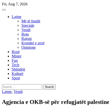
Skip
Fri, Aug 7, 2026
to
content
Lajme
Më të fundit
Speciale
Vendi
Bota
Rajoni
Kronikë e zezë
Opinione
Rozë
Mister
Fun
Tech
Shëndeti
Kulturë
Sport
Search
for:
Lajme
,
Vendi
Agjencia e OKB-së për refugjatët palestin