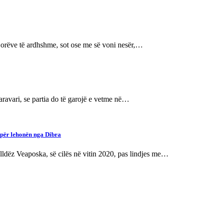
orëve të ardhshme, sot ose me së voni nesër,…
Taravari, se partia do të garojë e vetme në…
i për lehonën nga Dibra
lldëz Veaposka, së cilës në vitin 2020, pas lindjes me…