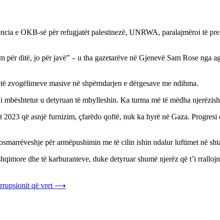
cia e OKB-së për refugjatët palestinezë, UNRWA, paralajmëroi të prem
im për ditë, jo për javë” – u tha gazetarëve në Gjenevë Sam Rose nga 
k të zvogëlimeve masive në shpërndarjen e dërgesave me ndihma.
e i mbështetur u detyruan të mbylleshin. Ka turma më të mëdha njerëzish
vitit 2023 që asnjë furnizim, çfarëdo qoftë, nuk ka hyrë në Gaza. Progres
mosmarrëveshje për armëpushimin me të cilin ishin ndalur luftimet në shta
qimore dhe të karburanteve, duke detyruar shumë njerëz që t’i rrallojn
rrupsionit që vret
⟶