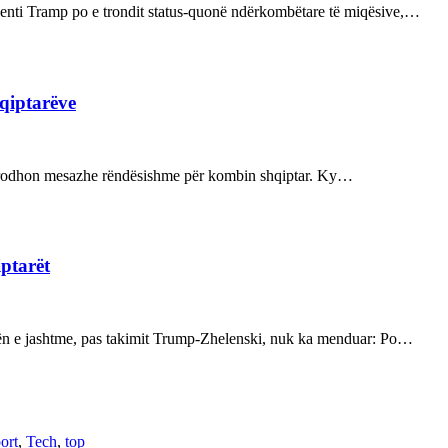
enti Tramp po e trondit status-quonë ndërkombëtare të miqësive,…
hqiptarëve
ot prodhon mesazhe rëndësishme për kombin shqiptar. Ky…
iptarët
kën e jashtme, pas takimit Trump-Zhelenski, nuk ka menduar: Po…
ort
,
Tech
,
top