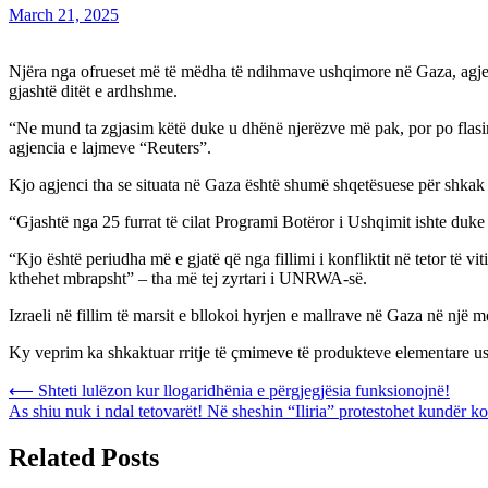
March 21, 2025
Njëra nga ofrueset më të mëdha të ndihmave ushqimore në Gaza, agjen
gjashtë ditët e ardhshme.
“Ne mund ta zgjasim këtë duke u dhënë njerëzve më pak, por po flas
agjencia e lajmeve “Reuters”.
Kjo agjenci tha se situata në Gaza është shumë shqetësuese për shka
“Gjashtë nga 25 furrat të cilat Programi Botëror i Ushqimit ishte duk
“Kjo është periudha më e gjatë që nga fillimi i konfliktit në tetor të 
kthehet mbrapsht” – tha më tej zyrtari i UNRWA-së.
Izraeli në fillim të marsit e bllokoi hyrjen e mallrave në Gaza në një 
Ky veprim ka shkaktuar rritje të çmimeve të produkteve elementare ush
Post
⟵
Shteti lulëzon kur llogaridhënia e përgjegjësia funksionojnë!
As shiu nuk i ndal tetovarët! Në sheshin “Iliria” protestohet kundër ko
navigation
Related Posts