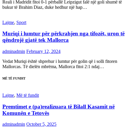
Reali i Madridit fitoi 0-1 përballë Leipzigut falë një goli shumë të
bukur të Brahim Diaz, duke hedhur një hap…
Lajme
,
Sport
Muriqi i lumtur për përkrahjen nga tifozët, uron të
qëndrojë gjatë tek Mallorca
adminadmin
February 12, 2024
Vedat Muriqi është shprehur i lumtur për golin që i solli fitoren
Mallorcas. Të dielën mbrëma, Mallorca fitoi 2:1 ndaj…
MË TË FUNDIT
Lajme
,
Më të fundit
Premtimet e (pa)realizuara të Bilall Kasamit në
Komunën e Tetovës
adminadmin
October 5, 2025