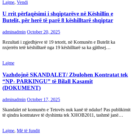
Lajme
,
Vendi
U rrit përfaqësimi i shqiptarëve në Këshillin e
Butelit, për herë të parë 8 këshilltarë shqiptar
adminadmin
October 20, 2025
Rezultati i zgjedhjeve të 19 tetorit, në Komunën e Butelit ka
nxjerrën tetë këshilltarë nga 19 këshilltarë sa ka gjithsej…
Lajme
Vazhdojnë SKANDALET/ Zbulohen Kontratat tek
“NP- PARKINGU” të Bilall Kasamit
(DOKUMENT)
adminadmin
October 17, 2025
Skandalet në komunën e Tetovës nuk kanë të ndalur! Pas publikimit
të qindra kontratave të dyshimta tek XHOB2011, tashmë janë…
Lajme
,
Më të fundit