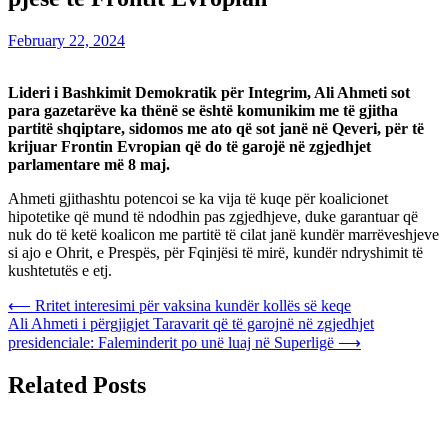
February 22, 2024
Lideri i Bashkimit Demokratik për Integrim, Ali Ahmeti sot
para gazetarëve ka thënë se është komunikim me të gjitha
partitë shqiptare, sidomos me ato që sot janë në Qeveri, për të
krijuar Frontin Evropian që do të garojë në zgjedhjet
parlamentare më 8 maj.
Ahmeti gjithashtu potencoi se ka vija të kuqe për koalicionet
hipotetike që mund të ndodhin pas zgjedhjeve, duke garantuar që
nuk do të ketë koalicon me partitë të cilat janë kundër marrëveshjeve
si ajo e Ohrit, e Prespës, për Fqinjësi të mirë, kundër ndryshimit të
kushtetutës e etj.
Post
⟵
Rritet interesimi për vaksina kundër kollës së keqe
Ali Ahmeti i përgjigjet Taravarit që të garojnë në zgjedhjet
navigation
presidenciale: Faleminderit po unë luaj në Superligë
⟶
Related Posts