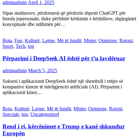
adminadmin
April 1, 2025
Sipas studiuesve, përdoruesit që përdorin shpesh ChatGPT për
biseda jopersonale, duke përfshirë kërkimin e këshillave, shpjegimet
konceptuale dhe ndihmën për…
Bota
,
Fun
,
Kulturë
,
Lajme
,
Më të fundit
,
Mister
,
Opinione
,
Rajoni
,
Sport
,
Tech
,
top
Përparimi i DeepSeek AI është për t’u lavdëruar
adminadmin
March 5, 2025
Suksesi i aplikacionit DeepSeek është një shembull i rritjes së
kompanive kineze të inteligjencës artificiale (AI). Përparimi i
aplikacionit kinez…
Bota
,
Kulturë
,
Lajme
,
Më të fundit
,
Mister
,
Opinione
,
Rajoni
,
Speciale
,
top
,
Uncategorized
Rend i ri, kërcënimet e Trump e kanë shkundur
Europën