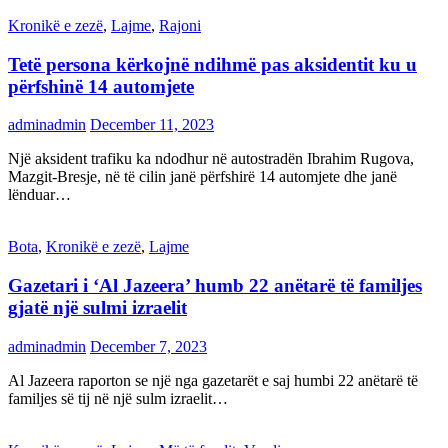
Kronikë e zezë
,
Lajme
,
Rajoni
Tetë persona kërkojnë ndihmë pas aksidentit ku u
përfshinë 14 automjete
adminadmin
December 11, 2023
Një aksident trafiku ka ndodhur në autostradën Ibrahim Rugova,
Mazgit-Bresje, në të cilin janë përfshirë 14 automjete dhe janë
lënduar…
Bota
,
Kronikë e zezë
,
Lajme
Gazetari i ‘Al Jazeera’ humb 22 anëtarë të familjes
gjatë një sulmi izraelit
adminadmin
December 7, 2023
Al Jazeera raporton se një nga gazetarët e saj humbi 22 anëtarë të
familjes së tij në një sulm izraelit…