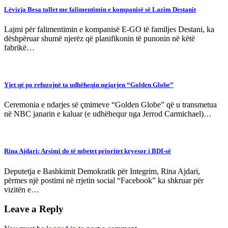
Lëvizja Besa tallet me falimentimin e kompanisë së Lazim Destanit
Lajmi për falimentimin e kompanisë E-GO të familjes Destani, ka
dëshpëruar shumë njerëz që planifikonin të punonin në këtë
fabrikë…
Yjet që po refuzojnë ta udhëheqin ngjarjen “Golden Globe”
Ceremonia e ndarjes së çmimeve “Golden Globe” që u transmetua
në NBC janarin e kaluar (e udhëhequr nga Jerrod Carmichael)…
Rina Ajdari: Arsimi do të mbetet prioritet kryesor i BDI-së
Deputetja e Bashkimit Demokratik për Integrim, Rina Ajdari,
përmes një postimi në rrjetin social “Facebook” ka shkruar për
vizitën e…
Leave a Reply