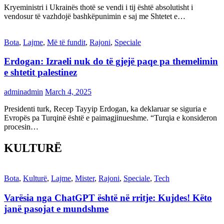
Kryeministri i Ukrainës thotë se vendi i tij është absolutisht i
vendosur të vazhdojë bashkëpunimin e saj me Shtetet e…
Bota
,
Lajme
,
Më të fundit
,
Rajoni
,
Speciale
Erdogan: Izraeli nuk do të gjejë paqe pa themelimin
e shtetit palestinez
adminadmin
March 4, 2025
Presidenti turk, Recep Tayyip Erdogan, ka deklaruar se siguria e
Evropës pa Turqinë është e paimagjinueshme. “Turqia e konsideron
procesin…
KULTURË
Bota
,
Kulturë
,
Lajme
,
Mister
,
Rajoni
,
Speciale
,
Tech
Varësia nga ChatGPT është në rritje: Kujdes! Këto
janë pasojat e mundshme