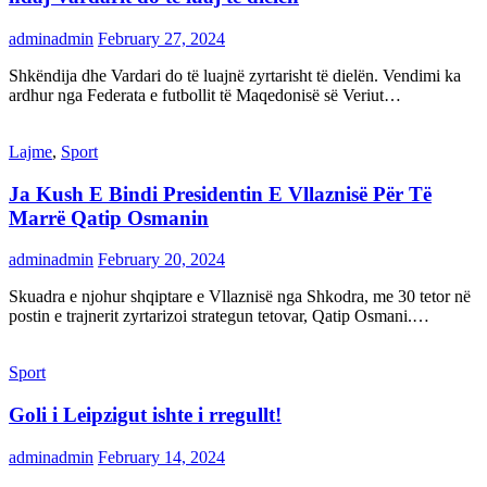
adminadmin
February 27, 2024
Shkëndija dhe Vardari do të luajnë zyrtarisht të dielën. Vendimi ka
ardhur nga Federata e futbollit të Maqedonisë së Veriut…
Lajme
,
Sport
Ja Kush E Bindi Presidentin E Vllaznisë Për Të
Marrë Qatip Osmanin
adminadmin
February 20, 2024
Skuadra e njohur shqiptare e Vllaznisë nga Shkodra, me 30 tetor në
postin e trajnerit zyrtarizoi strategun tetovar, Qatip Osmani.…
Sport
Goli i Leipzigut ishte i rregullt!
adminadmin
February 14, 2024