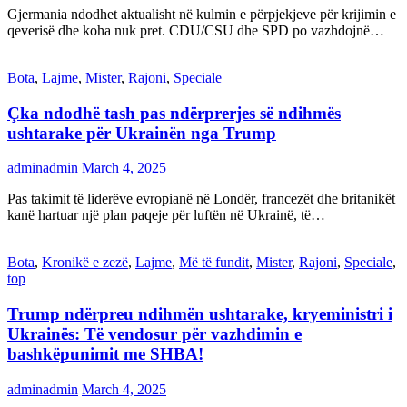
Gjermania ndodhet aktualisht në kulmin e përpjekjeve për krijimin e
qeverisë dhe koha nuk pret. CDU/CSU dhe SPD po vazhdojnë…
Bota
,
Lajme
,
Mister
,
Rajoni
,
Speciale
Çka ndodhë tash pas ndërprerjes së ndihmës
ushtarake për Ukrainën nga Trump
adminadmin
March 4, 2025
Pas takimit të liderëve evropianë në Londër, francezët dhe britanikët
kanë hartuar një plan paqeje për luftën në Ukrainë, të…
Bota
,
Kronikë e zezë
,
Lajme
,
Më të fundit
,
Mister
,
Rajoni
,
Speciale
,
top
Trump ndërpreu ndihmën ushtarake, kryeministri i
Ukrainës: Të vendosur për vazhdimin e
bashkëpunimit me SHBA!
adminadmin
March 4, 2025