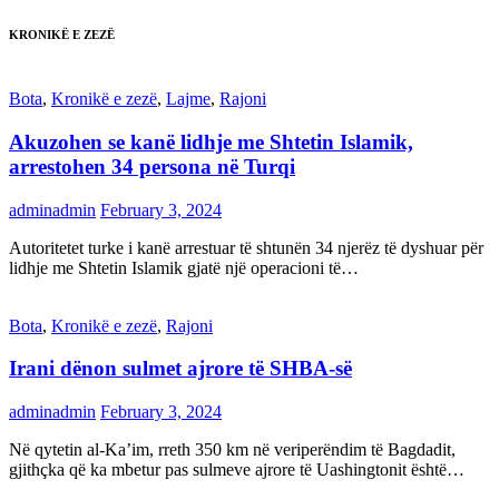
KRONIKË E ZEZË
Bota
,
Kronikë e zezë
,
Lajme
,
Rajoni
Akuzohen se kanë lidhje me Shtetin Islamik,
arrestohen 34 persona në Turqi
adminadmin
February 3, 2024
Autoritetet turke i kanë arrestuar të shtunën 34 njerëz të dyshuar për
lidhje me Shtetin Islamik gjatë një operacioni të…
Bota
,
Kronikë e zezë
,
Rajoni
Irani dënon sulmet ajrore të SHBA-së
adminadmin
February 3, 2024
Në qytetin al-Ka’im, rreth 350 km në veriperëndim të Bagdadit,
gjithçka që ka mbetur pas sulmeve ajrore të Uashingtonit është…