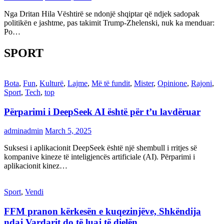
Nga Dritan Hila Vështirë se ndonjë shqiptar që ndjek sadopak
politikën e jashtme, pas takimit Trump-Zhelenski, nuk ka menduar:
Po…
SPORT
Bota
,
Fun
,
Kulturë
,
Lajme
,
Më të fundit
,
Mister
,
Opinione
,
Rajoni
,
Sport
,
Tech
,
top
Përparimi i DeepSeek AI është për t’u lavdëruar
adminadmin
March 5, 2025
Suksesi i aplikacionit DeepSeek është një shembull i rritjes së
kompanive kineze të inteligjencës artificiale (AI). Përparimi i
aplikacionit kinez…
Sport
,
Vendi
FFM pranon kërkesën e kuqezinjëve, Shkëndija
ndaj Vardarit do të luaj të dielën