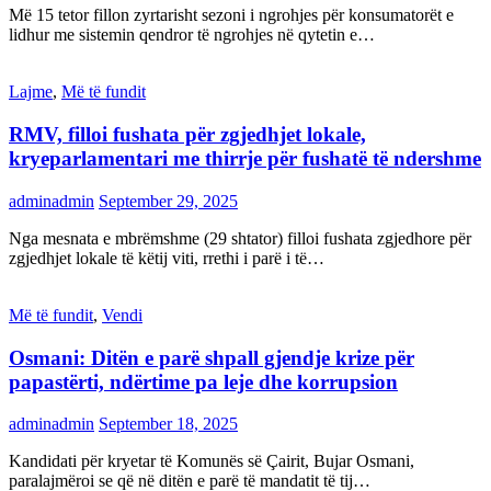
Më 15 tetor fillon zyrtarisht sezoni i ngrohjes për konsumatorët e
lidhur me sistemin qendror të ngrohjes në qytetin e…
Lajme
,
Më të fundit
RMV, filloi fushata për zgjedhjet lokale,
kryeparlamentari me thirrje për fushatë të ndershme
adminadmin
September 29, 2025
Nga mesnata e mbrëmshme (29 shtator) filloi fushata zgjedhore për
zgjedhjet lokale të këtij viti, rrethi i parë i të…
Më të fundit
,
Vendi
Osmani: Ditën e parë shpall gjendje krize për
papastërti, ndërtime pa leje dhe korrupsion
adminadmin
September 18, 2025
Kandidati për kryetar të Komunës së Çairit, Bujar Osmani,
paralajmëroi se që në ditën e parë të mandatit të tij…