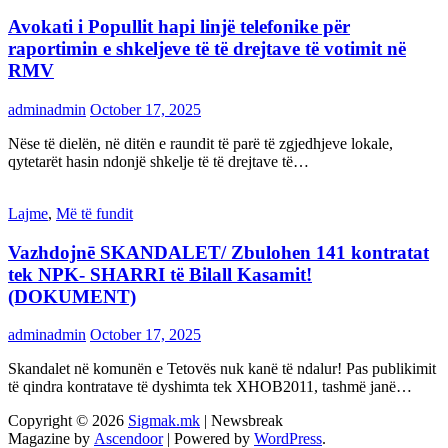
Avokati i Popullit hapi linjë telefonike për
raportimin e shkeljeve të të drejtave të votimit në
RMV
adminadmin
October 17, 2025
Nëse të dielën, në ditën e raundit të parë të zgjedhjeve lokale,
qytetarët hasin ndonjë shkelje të të drejtave të…
Lajme
,
Më të fundit
Vazhdojnē SKANDALET/ Zbulohen 141 kontratat
tek NPK- SHARRI të Bilall Kasamit!
(DOKUMENT)
adminadmin
October 17, 2025
Skandalet në komunën e Tetovës nuk kanë të ndalur! Pas publikimit
të qindra kontratave të dyshimta tek XHOB2011, tashmë janë…
Copyright © 2026
Sigmak.mk
| Newsbreak
Magazine by
Ascendoor
| Powered by
WordPress
.