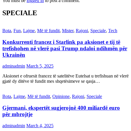
You must be
logged in
to post a comment.
SPECIALE
Bota
,
Fun
,
Lajme
,
Më të fundit
,
Mister
,
Rajoni
,
Speciale
,
Tech
Konkurrenti francez i Starlink pa aksionet e tij të
trefishohen në vlerë pasi Trump ndaloi ndihmën për
Ukrainën
adminadmin
March 5, 2025
Aksionet e ofruesit francez të satelitëve Eutelsat u trefishuan në vlerë
gjatë dy ditëve të fundit mes shqetësimeve se qasja…
Bota
,
Lajme
,
Më të fundit
,
Opinione
,
Rajoni
,
Speciale
Gjermani, ekspertët sugjerojnë 400 miliardë euro
për mbrojtje
adminadmin
March 4, 2025