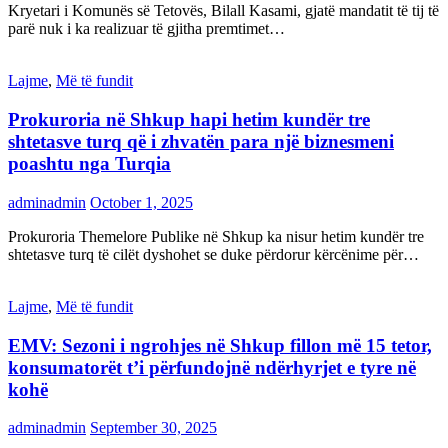
Kryetari i Komunës së Tetovës, Bilall Kasami, gjatë mandatit të tij të
parë nuk i ka realizuar të gjitha premtimet…
Lajme
,
Më të fundit
Prokuroria në Shkup hapi hetim kundër tre
shtetasve turq që i zhvatën para një biznesmeni
poashtu nga Turqia
adminadmin
October 1, 2025
Prokuroria Themelore Publike në Shkup ka nisur hetim kundër tre
shtetasve turq të cilët dyshohet se duke përdorur kërcënime për…
Lajme
,
Më të fundit
EMV: Sezoni i ngrohjes në Shkup fillon më 15 tetor,
konsumatorët t’i përfundojnë ndërhyrjet e tyre në
kohë
adminadmin
September 30, 2025