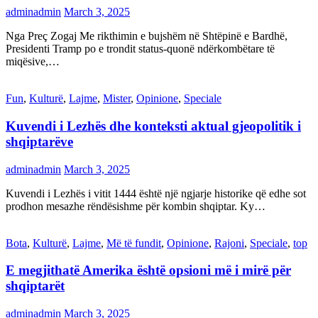
adminadmin
March 3, 2025
Nga Preç Zogaj Me rikthimin e bujshëm në Shtëpinë e Bardhë,
Presidenti Tramp po e trondit status-quonë ndërkombëtare të
miqësive,…
Fun
,
Kulturë
,
Lajme
,
Mister
,
Opinione
,
Speciale
Kuvendi i Lezhës dhe konteksti aktual gjeopolitik i
shqiptarëve
adminadmin
March 3, 2025
Kuvendi i Lezhës i vitit 1444 është një ngjarje historike që edhe sot
prodhon mesazhe rëndësishme për kombin shqiptar. Ky…
Bota
,
Kulturë
,
Lajme
,
Më të fundit
,
Opinione
,
Rajoni
,
Speciale
,
top
E megjithatë Amerika është opsioni më i mirë për
shqiptarët
adminadmin
March 3, 2025