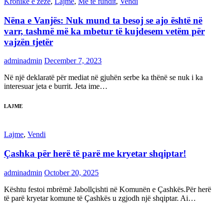
Kronikë e zezë
,
Lajme
,
Më të fundit
,
Vendi
Nëna e Vanjës: Nuk mund ta besoj se ajo është në
varr, tashmë më ka mbetur të kujdesem vetëm për
vajzën tjetër
adminadmin
December 7, 2023
Në një deklaratë për mediat në gjuhën serbe ka thënë se nuk i ka
interesuar jeta e burrit. Jeta ime…
LAJME
Lajme
,
Vendi
Çashka për herë të parë me kryetar shqiptar!
adminadmin
October 20, 2025
Kështu festoi mbrëmë Jabollçishti në Komunën e Çashkës.Për herë
të parë kryetar komune të Çashkës u zgjodh një shqiptar. Ai…