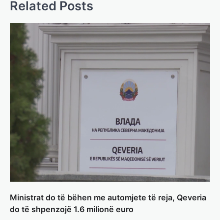
400 miliardë euro për mbrojtje
Related Posts
adminadmin
March 4, 2025
Gjermania ndodhet aktualisht në kulmin e
përpjekjeve për krijimin e qeverisë dhe koha
nuk pret. CDU/CSU dhe SPD po vazhdojnë…
BOTA
,
LAJME
,
MISTER
,
RAJONI
,
SPECIALE
Çka ndodhë tash pas
ndërprerjes së ndihmës
ushtarake për Ukrainën nga
Trump
adminadmin
March 4, 2025
Pas takimit të liderëve evropianë në Londër,
francezët dhe britanikët kanë hartuar një
plan paqeje për luftën në Ukrainë, të…
BOTA
,
KRONIKË E ZEZË
,
LAJME
,
MË TË FUNDIT
,
MISTER
,
RAJONI
,
SPECIALE
,
Ministrat do të bëhen me automjete të reja, Qeveria
TOP
do të shpenzojë 1.6 milionë euro
Trump ndërpreu ndihmën