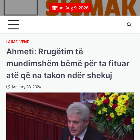
Skip
Sun, Aug 9, 2026
to
content
LAJME
,
VENDI
Ahmeti: Rrugëtim të
mundimshëm bëmë për ta fituar
atë që na takon ndër shekuj
January 28, 2024