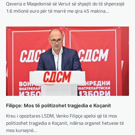
ushtarake, kryeministri i
Qeveria e Maqedonisë së Veriut së shpejti do të shpenzojë
Ukrainës: Të vendosur për
1.6 milionë euro për të marrë me qira 45 makina…
vazhdimin e bashkëpunimit me
SHBA!
adminadmin
March 4, 2025
Kryeministri i Ukrainës thotë se vendi i tij
është absolutisht i vendosur të vazhdojë
bashkëpunimin e saj me Shtetet e…
BOTA
,
LAJME
,
MË TË FUNDIT
,
RAJONI
,
SPECIALE
Erdogan: Izraeli nuk do të gjejë
paqe pa themelimin e shtetit
palestinez
adminadmin
March 4, 2025
Filipçe: Mos të politizohet tragjedia e Koçanit
Presidenti turk, Recep Tayyip Erdogan, ka
Kreu i opozitares LSDM, Venko Filipçe apeloi që të mos
deklaruar se siguria e Evropës pa Turqinë
është e paimagjinueshme. “Turqia e
politizohet tragjedia e Koçanit, ndërsa organet hetuese të
konsideron procesin…
mos kursejnë…