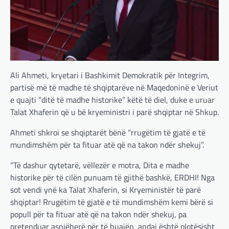
Ali Ahmeti, kryetari i Bashkimit Demokratik për Integrim,
partisë më të madhe të shqiptarëve në Maqedoninë e Veriut
e quajti “ditë të madhe historike” këtë të diel, duke e uruar
Talat Xhaferin që u bë kryeministri i parë shqiptar në Shkup.
Ahmeti shkroi se shqiptarët bënë “rrugëtim të gjatë e të
mundimshëm për ta fituar atë që na takon ndër shekuj”.
“Të dashur qytetarë, vëllezër e motra, Dita e madhe
historike për të cilën punuam të gjithë bashkë, ERDHI! Nga
sot vendi ynë ka Talat Xhaferin, si Kryeministër të parë
shqiptar! Rrugëtim të gjatë e të mundimshëm kemi bërë si
popull për ta fituar atë që na takon ndër shekuj, pa
pretenduar asnjëherë për të huajën, andaj është plotësisht