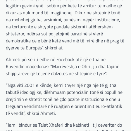
legjitim gëzimi ynë i sotëm për këtë të arritur të madhe që
dikur as nuk mund të imagjinohej. Dikur në shtëpinë tonë
na mohohej gjuha, arsimimi, punësimi nëpër institucione,
na torturonte e shtypte pandalë sistemi i atëhershëm
shtetëror, ndërsa sot po jetojmë barazinë si vlerë
demokratike që e bënë këtë vend më të mirë dhe në prag të
dyerve të Europës”, shkroi ai.
Ahmeti përsëriti edhe në Facebook atë që e tha në
Kuvendin maqedonas: “Marrëveshja e Ohrit ju dha tapinë
shqiptarëve që të jenë dalzotës në shtëpinë e tyre”.
“Nga viti 2001 e këndej kemi thyer një nga një të gjitha
tabutë ideologjike, dëshmuam potencialin tonë si popull në
drejtimin e shtetit tonë në çdo pozitë institucionale dhe u
treguam vendimtarë në ruajtjen e orientimit euro-atlantik
të vendit”, shkroi Ahmeti.
“Jam i bindur se Talat Xhaferi dhe kabineti i tij qeveritar do