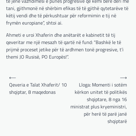
të jenë vazhdimësi e punës progresive që kemi bërë deri më
tani, gjithmonë në shërbim efikas të të gjithë qytetarëve të
këtij vendi dhe të përkushtuar për reformimin e tij në
frymën europiane”, shtoi ai.
Ahmeti e uroi Xhaferin dhe anëtarët e kabinetit të tij
qeveritar me një mesazh të qartë në fund: “Bashkë le të
prijmë proceset jetike për të ardhmen tonë progresive, t’i
themi JO Rusisë, PO Europës!”.
Post
⟵
⟶
navigation
Qeveria e Talat Xhaferit/ 10
Lloga: Momenti i sotëm
shqiptar, 8 maqedonas
kërkon unitet të politikës
shqiptare, 8 nga 16
ministrat plus kryeministri,
për herë të parë janë
BOTA
,
LAJME
,
MË TË FUNDIT
,
OPINIONE
,
shqiptarë
RAJONI
,
SPECIALE
Gjermani, ekspertët sugjerojnë