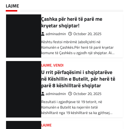
BOTA
,
KRONIKË E ZEZË
,
LAJME
,
RAJONI
adminadmin
September 18, 2025
Kështu festoi mbrëmë Jabollçishti në
LAJME
Akuzohen se kanë lidhje me
Komunën e Çashkës.Për herë të parë kryetar
Kandidati për kryetar të Komunës së Çairit,
Shtetin Islamik, arrestohen 34
komune të Çashkës u zgjodh një shqiptar. Ai…
Bujar Osmani, paralajmëroi se që në ditën e
persona në Turqi
parë të mandatit të tij…
LAJME
,
VENDI
adminadmin
February 3, 2024
U rrit përfaqësimi i shqiptarëve
Autoritetet turke i kanë arrestuar të shtunën
në Këshillin e Butelit, për herë të
34 njerëz të dyshuar për lidhje me Shtetin
parë 8 këshilltarë shqiptar
Islamik gjatë një operacioni të…
adminadmin
October 20, 2025
BOTA
,
KRONIKË E ZEZË
,
RAJONI
Rezultati i zgjedhjeve të 19 tetorit, në
Irani dënon sulmet ajrore të
Komunën e Butelit ka nxjerrën tetë
SHBA-së
këshilltarë nga 19 këshilltarë sa ka gjithsej…
adminadmin
February 3, 2024
LAJME
Në qytetin al-Ka’im, rreth 350 km në
Vazhdojnë SKANDALET/
veriperëndim të Bagdadit, gjithçka që ka
Zbulohen Kontratat tek “NP-
mbetur pas sulmeve ajrore të Uashingtonit
PARKINGU” të Bilall Kasamit
është…
(DOKUMENT)
KRONIKË E ZEZË
,
LAJME
,
RAJONI
adminadmin
October 17, 2025
Tetë persona kërkojnë ndihmë