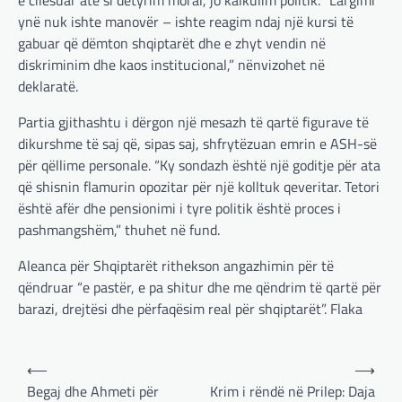
e cilësuar atë si detyrim moral, jo kalkulim politik. “Largimi
Gjermania ndodhet aktualisht në kulmin e
ynë nuk ishte manovër – ishte reagim ndaj një kursi të
përpjekjeve për krijimin e qeverisë dhe koha
nuk pret. CDU/CSU dhe SPD po vazhdojnë…
gabuar që dëmton shqiptarët dhe e zhyt vendin në
diskriminim dhe kaos institucional,” nënvizohet në
BOTA
,
LAJME
,
MISTER
,
RAJONI
,
SPECIALE
deklaratë.
Çka ndodhë tash pas
ndërprerjes së ndihmës
Partia gjithashtu i dërgon një mesazh të qartë figurave të
ushtarake për Ukrainën nga
dikurshme të saj që, sipas saj, shfrytëzuan emrin e ASH-së
Trump
për qëllime personale. “Ky sondazh është një goditje për ata
që shisnin flamurin opozitar për një kolltuk qeveritar. Tetori
adminadmin
March 4, 2025
është afër dhe pensionimi i tyre politik është proces i
Pas takimit të liderëve evropianë në Londër,
pashmangshëm,” thuhet në fund.
francezët dhe britanikët kanë hartuar një
plan paqeje për luftën në Ukrainë, të…
Aleanca për Shqiptarët rithekson angazhimin për të
BOTA
,
KRONIKË E ZEZË
,
LAJME
,
qëndruar “e pastër, e pa shitur dhe me qëndrim të qartë për
MË TË FUNDIT
,
MISTER
,
RAJONI
,
SPECIALE
,
barazi, drejtësi dhe përfaqësim real për shqiptarët”. Flaka
TOP
Trump ndërpreu ndihmën
Post
ushtarake, kryeministri i
⟵
⟶
Ukrainës: Të vendosur për
navigation
Begaj dhe Ahmeti për
Krim i rëndë në Prilep: Daja