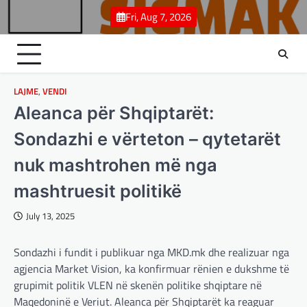
Skip
Fri, Aug 7, 2026
to
content
LAJME
,
VENDI
Aleanca për Shqiptarët:
Sondazhi e vërteton – qytetarët
nuk mashtrohen më nga
mashtruesit politikë
July 13, 2025
Sondazhi i fundit i publikuar nga MKD.mk dhe realizuar nga
agjencia Market Vision, ka konfirmuar rënien e dukshme të
grupimit politik VLEN në skenën politike shqiptare në
Maqedoninë e Veriut. Aleanca për Shqiptarët ka reaguar