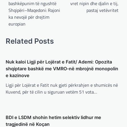
vazhdimin e bashkëpunimit me
bashkëpunim të ngushtë
vret nipin dhe djalin e tij,
SHBA!
Shqipëri–Maqedoni: Rajoni
pastaj vetëvritet
adminadmin
March 4, 2025
ka nevojë për drejtim
Kryeministri i Ukrainës thotë se vendi i tij
europian
është absolutisht i vendosur të vazhdojë
bashkëpunimin e saj me Shtetet e…
Related Posts
BOTA
,
LAJME
,
MË TË FUNDIT
,
RAJONI
,
SPECIALE
Erdogan: Izraeli nuk do të gjejë
Nuk kaloi Ligji për Lojërat e Fatit/ Ademi: Opozita
paqe pa themelimin e shtetit
shqiptare bashkë me VMRO-në mbrojnë monopolin
palestinez
e kazinove
adminadmin
March 4, 2025
Ligji për Lojërat e Fatit nuk gjeti përkrahjen e shumicës në
Presidenti turk, Recep Tayyip Erdogan, ka
Kuvend, për të cilin u siguruan vetëm 51 vota…
deklaruar se siguria e Evropës pa Turqinë
është e paimagjinueshme. “Turqia e
konsideron procesin…
BOTA
,
FUN
,
LAJME
,
MË TË FUNDIT
,
MISTER
,
BDI e LSDM shohin hetim selektiv lidhur me
RAJONI
,
SPECIALE
,
TECH
tragjedinë në Koçan