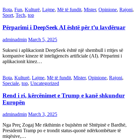
Bota
,
Fun
,
Kulturë
,
Lajme
,
Më të fundit
,
Mister
,
Opinione
,
Rajoni
,
Sport
,
Tech
,
top
Përparimi i DeepSeek AI është për t’u lavdëruar
adminadmin
March 5, 2025
Suksesi i aplikacionit DeepSeek është një shembull i rritjes së
kompanive kineze të inteligjencës artificiale (AI). Përparimi i
aplikacionit kinez…
Bota
,
Kulturë
,
Lajme
,
Më të fundit
,
Mister
,
Opinione
,
Rajoni
,
Speciale
,
top
,
Uncategorized
Rend i ri, kërcënimet e Trump e kanë shkundur
Europën
adminadmin
March 3, 2025
Nga Preç Zogaj Me rikthimin e bujshëm në Shtëpinë e Bardhë,
Presidenti Tramp po e trondit status-quonë ndërkombëtare të
miqësive,…