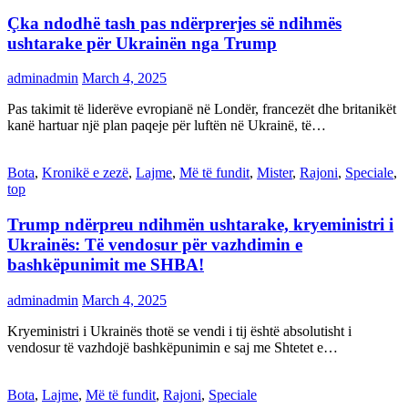
Çka ndodhë tash pas ndërprerjes së ndihmës
ushtarake për Ukrainën nga Trump
adminadmin
March 4, 2025
Pas takimit të liderëve evropianë në Londër, francezët dhe britanikët
kanë hartuar një plan paqeje për luftën në Ukrainë, të…
Bota
,
Kronikë e zezë
,
Lajme
,
Më të fundit
,
Mister
,
Rajoni
,
Speciale
,
top
Trump ndërpreu ndihmën ushtarake, kryeministri i
Ukrainës: Të vendosur për vazhdimin e
bashkëpunimit me SHBA!
adminadmin
March 4, 2025
Kryeministri i Ukrainës thotë se vendi i tij është absolutisht i
vendosur të vazhdojë bashkëpunimin e saj me Shtetet e…
Bota
,
Lajme
,
Më të fundit
,
Rajoni
,
Speciale