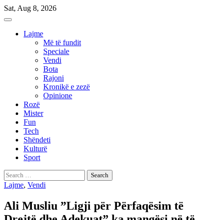
Skip
Sat, Aug 8, 2026
to
content
Lajme
Më të fundit
Speciale
Vendi
Bota
Rajoni
Kronikë e zezë
Opinione
Rozë
Mister
Fun
Tech
Shëndeti
Kulturë
Sport
Search
for:
Lajme
,
Vendi
Ali Musliu ”Ligji për Përfaqësim të
Drejtë dhe Adekuat” ka mangësi në të