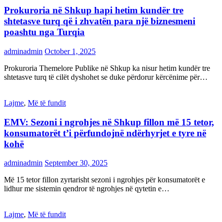
Prokuroria në Shkup hapi hetim kundër tre
shtetasve turq që i zhvatën para një biznesmeni
poashtu nga Turqia
adminadmin
October 1, 2025
Prokuroria Themelore Publike në Shkup ka nisur hetim kundër tre
shtetasve turq të cilët dyshohet se duke përdorur kërcënime për…
Lajme
,
Më të fundit
EMV: Sezoni i ngrohjes në Shkup fillon më 15 tetor,
konsumatorët t’i përfundojnë ndërhyrjet e tyre në
kohë
adminadmin
September 30, 2025
Më 15 tetor fillon zyrtarisht sezoni i ngrohjes për konsumatorët e
lidhur me sistemin qendror të ngrohjes në qytetin e…
Lajme
,
Më të fundit