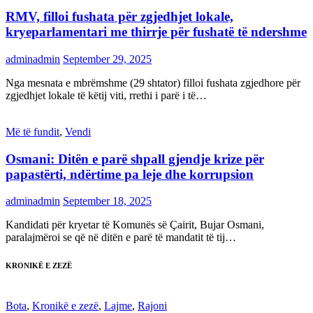
RMV, filloi fushata për zgjedhjet lokale,
kryeparlamentari me thirrje për fushatë të ndershme
adminadmin
September 29, 2025
Nga mesnata e mbrëmshme (29 shtator) filloi fushata zgjedhore për
zgjedhjet lokale të këtij viti, rrethi i parë i të…
Më të fundit
,
Vendi
Osmani: Ditën e parë shpall gjendje krize për
papastërti, ndërtime pa leje dhe korrupsion
adminadmin
September 18, 2025
Kandidati për kryetar të Komunës së Çairit, Bujar Osmani,
paralajmëroi se që në ditën e parë të mandatit të tij…
KRONIKË E ZEZË
Bota
,
Kronikë e zezë
,
Lajme
,
Rajoni