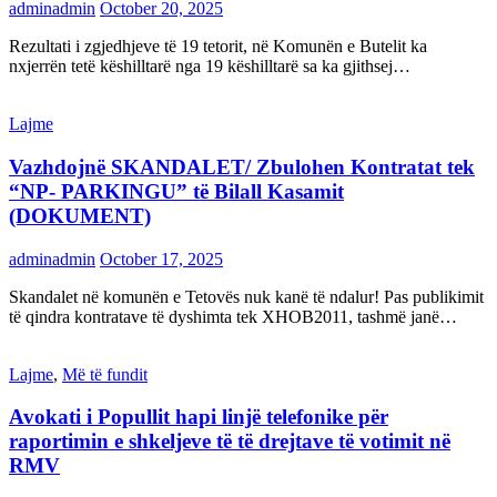
adminadmin
October 20, 2025
Rezultati i zgjedhjeve të 19 tetorit, në Komunën e Butelit ka
nxjerrën tetë këshilltarë nga 19 këshilltarë sa ka gjithsej…
Lajme
Vazhdojnë SKANDALET/ Zbulohen Kontratat tek
“NP- PARKINGU” të Bilall Kasamit
(DOKUMENT)
adminadmin
October 17, 2025
Skandalet në komunën e Tetovës nuk kanë të ndalur! Pas publikimit
të qindra kontratave të dyshimta tek XHOB2011, tashmë janë…
Lajme
,
Më të fundit
Avokati i Popullit hapi linjë telefonike për
raportimin e shkeljeve të të drejtave të votimit në
RMV