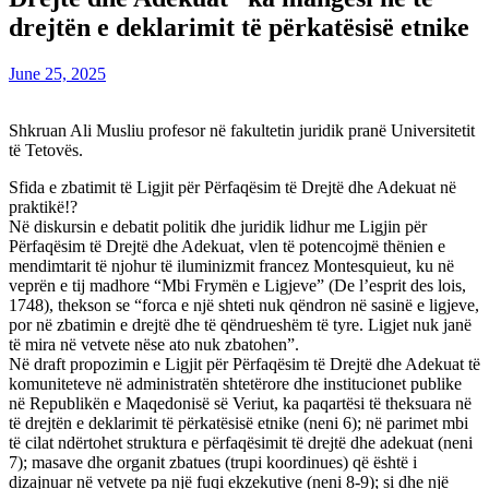
drejtën e deklarimit të përkatësisë etnike
June 25, 2025
Shkruan Ali Musliu profesor në fakultetin juridik pranë Universitetit
të Tetovës.
Sfida e zbatimit të Ligjit për Përfaqësim të Drejtë dhe Adekuat në
praktikë!?
Në diskursin e debatit politik dhe juridik lidhur me Ligjin për
Përfaqësim të Drejtë dhe Adekuat, vlen të potencojmë thënien e
mendimtarit të njohur të iluminizmit francez Montesquieut, ku në
veprën e tij madhore “Mbi Frymën e Ligjeve” (De l’esprit des lois,
1748), thekson se “forca e një shteti nuk qëndron në sasinë e ligjeve,
por në zbatimin e drejtë dhe të qëndrueshëm të tyre. Ligjet nuk janë
të mira në vetvete nëse ato nuk zbatohen”.
Në draft propozimin e Ligjit për Përfaqësim të Drejtë dhe Adekuat të
komuniteteve në administratën shtetërore dhe institucionet publike
në Republikën e Maqedonisë së Veriut, ka paqartësi të theksuara në
të drejtën e deklarimit të përkatësisë etnike (neni 6); në parimet mbi
të cilat ndërtohet struktura e përfaqësimit të drejtë dhe adekuat (neni
7); masave dhe organit zbatues (trupi koordinues) që është i
dizajnuar në vetvete pa një fuqi ekzekutive (neni 8-9); si dhe një