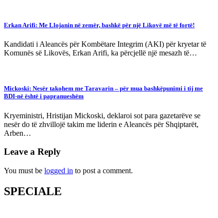
Erkan Arifi: Me Llojanin në zemër, bashkë për një Likovë më të fortë!
Kandidati i Aleancës për Kombëtare Integrim (AKI) për kryetar të
Komunës së Likovës, Erkan Arifi, ka përcjellë një mesazh të…
Mickoski: Nesër takohem me Taravarin – për mua bashkëpunimi i tij me
BDI-në është i papranueshëm
Kryeministri, Hristijan Mickoski, deklaroi sot para gazetarëve se
nesër do të zhvillojë takim me liderin e Aleancës për Shqiptarët,
Arben…
Leave a Reply
You must be
logged in
to post a comment.
SPECIALE