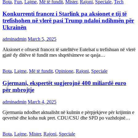
Bota
,
Fun
,
Lajme
,
Më të fundit
,
Mister
,
Rajoni
,
Speciale
,
Tech
Konkurrenti francez i Starlink pa aksionet e tij të
trefishohen në vlerë pasi Trump ndaloi ndihmën për
Ukrainën
adminadmin
March 5, 2025
Aksionet e ofruesit francez të satelitëve Eutelsat u trefishuan në vlerë
gjatë dy ditëve të fundit mes shqetësimeve se qasja…
Bota
,
Lajme
,
Më të fundit
,
Opinione
,
Rajoni
,
Speciale
Gjermani, ekspertët sugjerojnë 400 miliardë euro
për mbrojtje
adminadmin
March 4, 2025
Gjermania ndodhet aktualisht në kulmin e përpjekjeve për krijimin e
qeverisë dhe koha nuk pret. CDU/CSU dhe SPD po vazhdojnë…
Bota
,
Lajme
,
Mister
,
Rajoni
,
Speciale