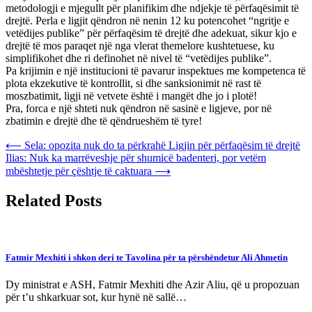
metodologji e mjegullt për planifikim dhe ndjekje të përfaqësimit të
drejtë. Perla e ligjit qëndron në nenin 12 ku potencohet “ngritje e
vetëdijes publike” për përfaqësim të drejtë dhe adekuat, sikur kjo e
drejtë të mos paraqet një nga vlerat themelore kushtetuese, ku
simplifikohet dhe ri definohet në nivel të “vetëdijes publike”.
Pa krijimin e një institucioni të pavarur inspektues me kompetenca të
plota ekzekutive të kontrollit, si dhe sanksionimit në rast të
moszbatimit, ligji në vetvete është i mangët dhe jo i plotë!
Pra, forca e një shteti nuk qëndron në sasinë e ligjeve, por në
zbatimin e drejtë dhe të qëndrueshëm të tyre!
Post
⟵
Sela: opozita nuk do ta përkrahë Ligjin për përfaqësim të drejtë
Ilias: Nuk ka marrëveshje për shumicë badenteri, por vetëm
navigation
mbështetje për çështje të caktuara
⟶
Related Posts
Fatmir Mexhiti i shkon deri te Tavolina për ta përshëndetur Ali Ahmetin
Dy ministrat e ASH, Fatmir Mexhiti dhe Azir Aliu, që u propozuan
për t’u shkarkuar sot, kur hynë në sallë…