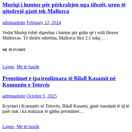
Muriqi i lumtur për përkrahjen nga tifozët, uron të
qëndrojë gjatë tek Mallorca
adminadmin
February 12, 2024
Vedat Muriqi është shprehur i lumtur për golin që i solli fitoren
Mallorcas. Të dielën mbrëma, Mallorca fitoi 2:1 ndaj…
MË TË FUNDIT
Lajme
,
Më të fundit
Premtimet e (pa)realizuara të Bilall Kasamit në
Komunën e Tetovës
adminadmin
October 5, 2025
Kryetari i Komunës së Tetovës, Bilall Kasami, gjatë mandatit të tij të
parë nuk i ka realizuar të gjitha premtimet…
Lajme
,
Më të fundit