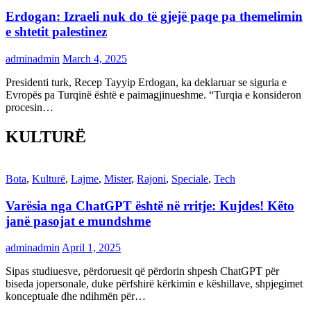
Erdogan: Izraeli nuk do të gjejë paqe pa themelimin
e shtetit palestinez
adminadmin
March 4, 2025
Presidenti turk, Recep Tayyip Erdogan, ka deklaruar se siguria e
Evropës pa Turqinë është e paimagjinueshme. “Turqia e konsideron
procesin…
KULTURË
Bota
,
Kulturë
,
Lajme
,
Mister
,
Rajoni
,
Speciale
,
Tech
Varësia nga ChatGPT është në rritje: Kujdes! Këto
janë pasojat e mundshme
adminadmin
April 1, 2025
Sipas studiuesve, përdoruesit që përdorin shpesh ChatGPT për
biseda jopersonale, duke përfshirë kërkimin e këshillave, shpjegimet
konceptuale dhe ndihmën për…