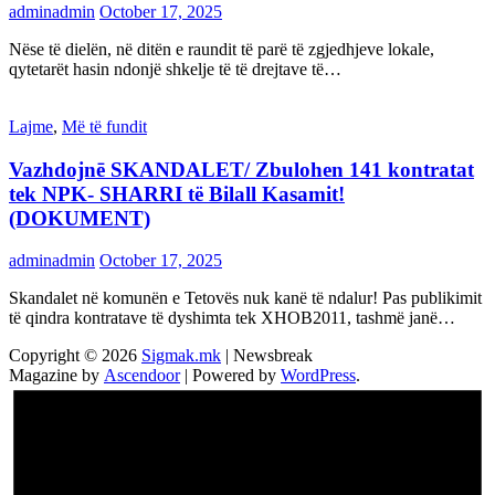
adminadmin
October 17, 2025
Nëse të dielën, në ditën e raundit të parë të zgjedhjeve lokale,
qytetarët hasin ndonjë shkelje të të drejtave të…
Lajme
,
Më të fundit
Vazhdojnē SKANDALET/ Zbulohen 141 kontratat
tek NPK- SHARRI të Bilall Kasamit!
(DOKUMENT)
adminadmin
October 17, 2025
Skandalet në komunën e Tetovës nuk kanë të ndalur! Pas publikimit
të qindra kontratave të dyshimta tek XHOB2011, tashmë janë…
Copyright © 2026
Sigmak.mk
| Newsbreak
Magazine by
Ascendoor
| Powered by
WordPress
.