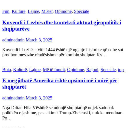
Fun
,
Kulturë
,
Lajme
,
Mister
,
Opinione
,
Speciale
Kuvendi i Lezhës dhe konteksti aktual gjeopolitik i
shqiptarëve
adminadmin
March 3, 2025
Kuvendi i Lezhës i vitit 1444 është një ngjarje historike që edhe sot
prodhon mesazhe rëndësishme për kombin shqiptar. Ky…
Bota
,
Kulturë
,
Lajme
,
Më të fundit
,
Opinione
,
Rajoni
,
Speciale
,
top
E megjithatë Amerika është opsioni më i mirë për
shqiptarët
adminadmin
March 3, 2025
Nga Dritan Hila Vështirë se ndonjë shqiptar që ndjek sadopak
politikën e jashtme, pas takimit Trump-Zhelenski, nuk ka menduar:
Po…