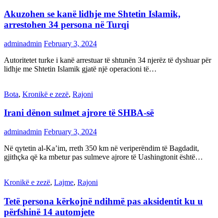
Akuzohen se kanë lidhje me Shtetin Islamik,
arrestohen 34 persona në Turqi
adminadmin
February 3, 2024
Autoritetet turke i kanë arrestuar të shtunën 34 njerëz të dyshuar për
lidhje me Shtetin Islamik gjatë një operacioni të…
Bota
,
Kronikë e zezë
,
Rajoni
Irani dënon sulmet ajrore të SHBA-së
adminadmin
February 3, 2024
Në qytetin al-Ka’im, rreth 350 km në veriperëndim të Bagdadit,
gjithçka që ka mbetur pas sulmeve ajrore të Uashingtonit është…
Kronikë e zezë
,
Lajme
,
Rajoni
Tetë persona kërkojnë ndihmë pas aksidentit ku u
përfshinë 14 automjete