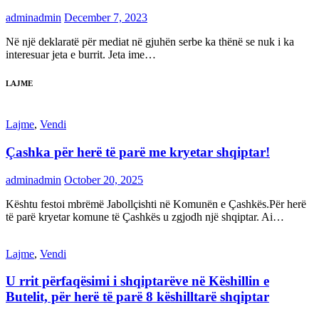
adminadmin
December 7, 2023
Në një deklaratë për mediat në gjuhën serbe ka thënë se nuk i ka
interesuar jeta e burrit. Jeta ime…
LAJME
Lajme
,
Vendi
Çashka për herë të parë me kryetar shqiptar!
adminadmin
October 20, 2025
Kështu festoi mbrëmë Jabollçishti në Komunën e Çashkës.Për herë
të parë kryetar komune të Çashkës u zgjodh një shqiptar. Ai…
Lajme
,
Vendi
U rrit përfaqësimi i shqiptarëve në Këshillin e
Butelit, për herë të parë 8 këshilltarë shqiptar