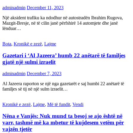
adminadmin
December 11, 2023
Një aksident trafiku ka ndodhur në autostradën Ibrahim Rugova,
Mazgit-Bresje, në të cilin janë përfshirë 14 automjete dhe janë
lënduar…
Bota
,
Kronikë e zezë
,
Lajme
Gazetari i ‘Al Jazeera’ humb 22 anëtarë të familjes
gjatë një sulmi izraelit
adminadmin
December 7, 2023
Al Jazeera raporton se një nga gazetarët e saj humbi 22 anëtarë të
familjes së tij në një sulm izraelit…
Kronikë e zezë
,
Lajme
,
Më të fundit
,
Vendi
Nëna e Vanjës: Nuk mund ta besoj se ajo është në
varr, tashmë më ka mbetur të kujdesem vetëm për
vajzën tjetër