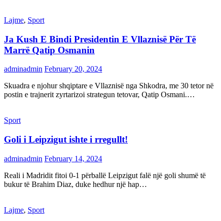
Lajme
,
Sport
Ja Kush E Bindi Presidentin E Vllaznisë Për Të
Marrë Qatip Osmanin
adminadmin
February 20, 2024
Skuadra e njohur shqiptare e Vllaznisë nga Shkodra, me 30 tetor në
postin e trajnerit zyrtarizoi strategun tetovar, Qatip Osmani.…
Sport
Goli i Leipzigut ishte i rregullt!
adminadmin
February 14, 2024
Reali i Madridit fitoi 0-1 përballë Leipzigut falë një goli shumë të
bukur të Brahim Diaz, duke hedhur një hap…
Lajme
,
Sport