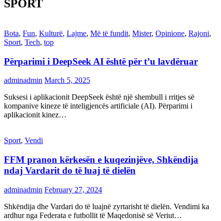
SPORT
Bota
,
Fun
,
Kulturë
,
Lajme
,
Më të fundit
,
Mister
,
Opinione
,
Rajoni
,
Sport
,
Tech
,
top
Përparimi i DeepSeek AI është për t’u lavdëruar
adminadmin
March 5, 2025
Suksesi i aplikacionit DeepSeek është një shembull i rritjes së
kompanive kineze të inteligjencës artificiale (AI). Përparimi i
aplikacionit kinez…
Sport
,
Vendi
FFM pranon kërkesën e kuqezinjëve, Shkëndija
ndaj Vardarit do të luaj të dielën
adminadmin
February 27, 2024
Shkëndija dhe Vardari do të luajnë zyrtarisht të dielën. Vendimi ka
ardhur nga Federata e futbollit të Maqedonisë së Veriut…