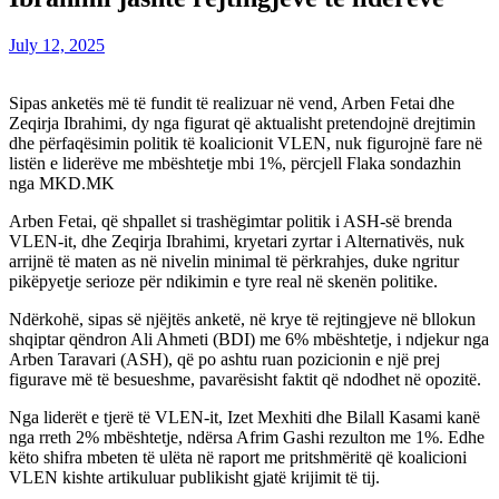
July 12, 2025
Sipas anketës më të fundit të realizuar në vend, Arben Fetai dhe
Zeqirja Ibrahimi, dy nga figurat që aktualisht pretendojnë drejtimin
dhe përfaqësimin politik të koalicionit VLEN, nuk figurojnë fare në
listën e liderëve me mbështetje mbi 1%, përcjell Flaka sondazhin
nga MKD.MK
Arben Fetai, që shpallet si trashëgimtar politik i ASH-së brenda
VLEN-it, dhe Zeqirja Ibrahimi, kryetari zyrtar i Alternativës, nuk
arrijnë të maten as në nivelin minimal të përkrahjes, duke ngritur
pikëpyetje serioze për ndikimin e tyre real në skenën politike.
Ndërkohë, sipas së njëjtës anketë, në krye të rejtingjeve në bllokun
shqiptar qëndron Ali Ahmeti (BDI) me 6% mbështetje, i ndjekur nga
Arben Taravari (ASH), që po ashtu ruan pozicionin e një prej
figurave më të besueshme, pavarësisht faktit që ndodhet në opozitë.
Nga liderët e tjerë të VLEN-it, Izet Mexhiti dhe Bilall Kasami kanë
nga rreth 2% mbështetje, ndërsa Afrim Gashi rezulton me 1%. Edhe
këto shifra mbeten të ulëta në raport me pritshmëritë që koalicioni
VLEN kishte artikuluar publikisht gjatë krijimit të tij.