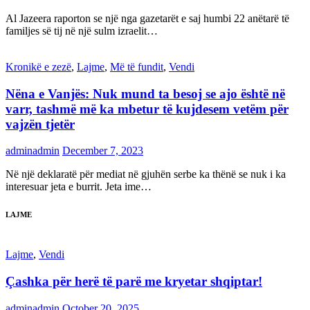
Al Jazeera raporton se një nga gazetarët e saj humbi 22 anëtarë të
familjes së tij në një sulm izraelit…
Kronikë e zezë
,
Lajme
,
Më të fundit
,
Vendi
Nëna e Vanjës: Nuk mund ta besoj se ajo është në
varr, tashmë më ka mbetur të kujdesem vetëm për
vajzën tjetër
adminadmin
December 7, 2023
Në një deklaratë për mediat në gjuhën serbe ka thënë se nuk i ka
interesuar jeta e burrit. Jeta ime…
LAJME
Lajme
,
Vendi
Çashka për herë të parë me kryetar shqiptar!
adminadmin
October 20, 2025