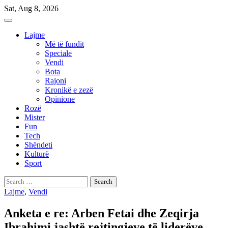
Skip
Sat, Aug 8, 2026
to
content
Lajme
Më të fundit
Speciale
Vendi
Bota
Rajoni
Kronikë e zezë
Opinione
Rozë
Mister
Fun
Tech
Shëndeti
Kulturë
Sport
Search
for:
Lajme
,
Vendi
Anketa e re: Arben Fetai dhe Zeqirja
Ibrahimi jashtë rejtingjeve të liderëve