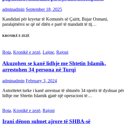
adminadmin
September 18, 2025
Kandidati për kryetar të Komunës së Çairit, Bujar Osmani,
paralajmëroi se që në ditën e parë të mandatit të tij…
KRONIKË E ZEZË
Bota
,
Kronikë e zezë
,
Lajme
,
Rajoni
Akuzohen se kanë lidhje me Shtetin Islamik,
arrestohen 34 persona në Turqi
adminadmin
February 3, 2024
Autoritetet turke i kanë arrestuar të shtunën 34 njerëz të dyshuar për
lidhje me Shtetin Islamik gjatë një operacioni të…
Bota
,
Kronikë e zezë
,
Rajoni
Irani dënon sulmet ajrore të SHBA-së