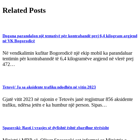
Related Posts
Dogana parandalon një tentativë për kontrabandë prej 6,4 kilogram argjend
në VK Bogorodicë
Në vendkalimin kufitar Bogorodicë një ekip mobil ka parandaluar
tentimin për kontrabanndë të 6,4 kilogramëve argjend në vlerë prej
472…
Tetovë/ Ja sa aksidente trafiku ndodhën në vitin 2023
Gjatë vitit 2023 në rajonin e Tetovës janë regjistruar 856 aksidente
trafiku, ndërsa jetën e ka humbur një person. Sipas…
Spasovski: Rasti i vrasjes së dyfishtë është zbardhur tërësisht