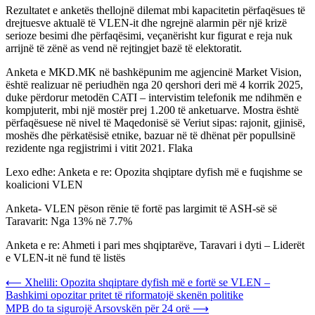
Rezultatet e anketës thellojnë dilemat mbi kapacitetin përfaqësues të
drejtuesve aktualë të VLEN-it dhe ngrejnë alarmin për një krizë
serioze besimi dhe përfaqësimi, veçanërisht kur figurat e reja nuk
arrijnë të zënë as vend në rejtingjet bazë të elektoratit.
Anketa e MKD.MK në bashkëpunim me agjencinë Market Vision,
është realizuar në periudhën nga 20 qershori deri më 4 korrik 2025,
duke përdorur metodën CATI – intervistim telefonik me ndihmën e
kompjuterit, mbi një mostër prej 1.200 të anketuarve. Mostra është
përfaqësuese në nivel të Maqedonisë së Veriut sipas: rajonit, gjinisë,
moshës dhe përkatësisë etnike, bazuar në të dhënat për popullsinë
rezidente nga regjistrimi i vitit 2021. Flaka
Lexo edhe: Anketa e re: Opozita shqiptare dyfish më e fuqishme se
koalicioni VLEN
Anketa- VLEN pëson rënie të fortë pas largimit të ASH-së së
Taravarit: Nga 13% në 7.7%
Anketa e re: Ahmeti i pari mes shqiptarëve, Taravari i dyti – Liderët
e VLEN-it në fund të listës
Post
⟵
Xhelili: Opozita shqiptare dyfish më e fortë se VLEN –
Bashkimi opozitar pritet të riformatojë skenën politike
navigation
MPB do ta sigurojë Arsovskën për 24 orë
⟶