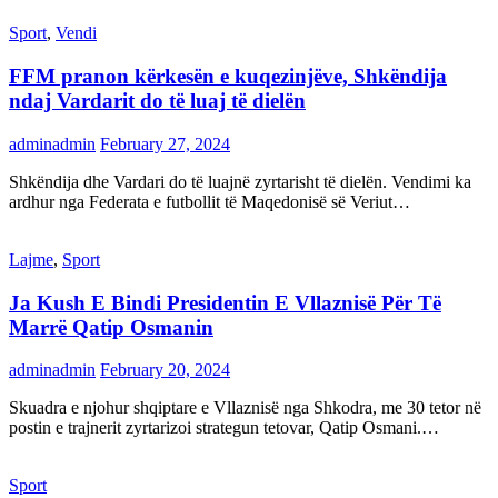
Sport
,
Vendi
FFM pranon kërkesën e kuqezinjëve, Shkëndija
ndaj Vardarit do të luaj të dielën
adminadmin
February 27, 2024
Shkëndija dhe Vardari do të luajnë zyrtarisht të dielën. Vendimi ka
ardhur nga Federata e futbollit të Maqedonisë së Veriut…
Lajme
,
Sport
Ja Kush E Bindi Presidentin E Vllaznisë Për Të
Marrë Qatip Osmanin
adminadmin
February 20, 2024
Skuadra e njohur shqiptare e Vllaznisë nga Shkodra, me 30 tetor në
postin e trajnerit zyrtarizoi strategun tetovar, Qatip Osmani.…
Sport