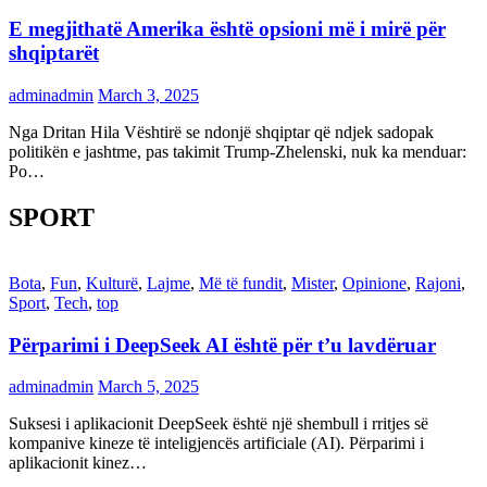
E megjithatë Amerika është opsioni më i mirë për
shqiptarët
adminadmin
March 3, 2025
Nga Dritan Hila Vështirë se ndonjë shqiptar që ndjek sadopak
politikën e jashtme, pas takimit Trump-Zhelenski, nuk ka menduar:
Po…
SPORT
Bota
,
Fun
,
Kulturë
,
Lajme
,
Më të fundit
,
Mister
,
Opinione
,
Rajoni
,
Sport
,
Tech
,
top
Përparimi i DeepSeek AI është për t’u lavdëruar
adminadmin
March 5, 2025
Suksesi i aplikacionit DeepSeek është një shembull i rritjes së
kompanive kineze të inteligjencës artificiale (AI). Përparimi i
aplikacionit kinez…