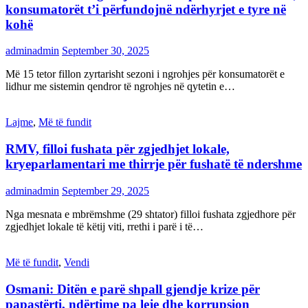
konsumatorët t’i përfundojnë ndërhyrjet e tyre në
kohë
adminadmin
September 30, 2025
Më 15 tetor fillon zyrtarisht sezoni i ngrohjes për konsumatorët e
lidhur me sistemin qendror të ngrohjes në qytetin e…
Lajme
,
Më të fundit
RMV, filloi fushata për zgjedhjet lokale,
kryeparlamentari me thirrje për fushatë të ndershme
adminadmin
September 29, 2025
Nga mesnata e mbrëmshme (29 shtator) filloi fushata zgjedhore për
zgjedhjet lokale të këtij viti, rrethi i parë i të…
Më të fundit
,
Vendi
Osmani: Ditën e parë shpall gjendje krize për
papastërti, ndërtime pa leje dhe korrupsion