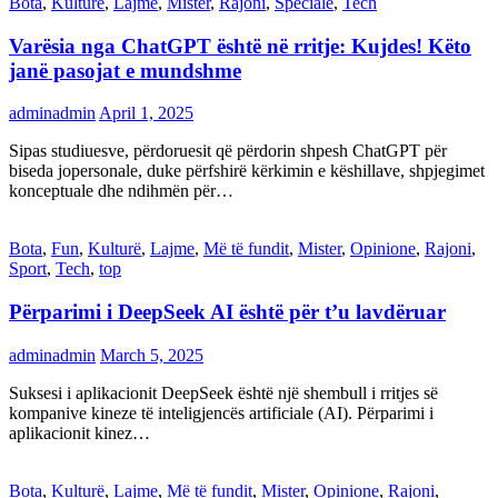
Bota
,
Kulturë
,
Lajme
,
Mister
,
Rajoni
,
Speciale
,
Tech
Varësia nga ChatGPT është në rritje: Kujdes! Këto
janë pasojat e mundshme
adminadmin
April 1, 2025
Sipas studiuesve, përdoruesit që përdorin shpesh ChatGPT për
biseda jopersonale, duke përfshirë kërkimin e këshillave, shpjegimet
konceptuale dhe ndihmën për…
Bota
,
Fun
,
Kulturë
,
Lajme
,
Më të fundit
,
Mister
,
Opinione
,
Rajoni
,
Sport
,
Tech
,
top
Përparimi i DeepSeek AI është për t’u lavdëruar
adminadmin
March 5, 2025
Suksesi i aplikacionit DeepSeek është një shembull i rritjes së
kompanive kineze të inteligjencës artificiale (AI). Përparimi i
aplikacionit kinez…
Bota
,
Kulturë
,
Lajme
,
Më të fundit
,
Mister
,
Opinione
,
Rajoni
,