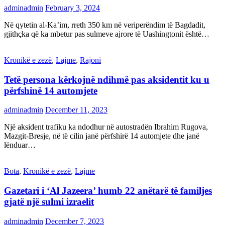
adminadmin
February 3, 2024
Në qytetin al-Ka’im, rreth 350 km në veriperëndim të Bagdadit,
gjithçka që ka mbetur pas sulmeve ajrore të Uashingtonit është…
Kronikë e zezë
,
Lajme
,
Rajoni
Tetë persona kërkojnë ndihmë pas aksidentit ku u
përfshinë 14 automjete
adminadmin
December 11, 2023
Një aksident trafiku ka ndodhur në autostradën Ibrahim Rugova,
Mazgit-Bresje, në të cilin janë përfshirë 14 automjete dhe janë
lënduar…
Bota
,
Kronikë e zezë
,
Lajme
Gazetari i ‘Al Jazeera’ humb 22 anëtarë të familjes
gjatë një sulmi izraelit
adminadmin
December 7, 2023