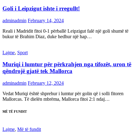
Goli i Leipzigut ishte i rregullt!
adminadmin
February 14, 2024
Reali i Madridit fitoi 0-1 përballë Leipzigut falë një goli shumë të
bukur të Brahim Diaz, duke hedhur një hap…
Lajme
,
Sport
Muriqi i lumtur për përkrahjen nga tifozët, uron të
qëndrojë gjatë tek Mallorca
adminadmin
February 12, 2024
Vedat Muriqi është shprehur i lumtur për golin që i solli fitoren
Mallorcas. Të dielën mbrëma, Mallorca fitoi 2:1 ndaj…
MË TË FUNDIT
Lajme
,
Më të fundit