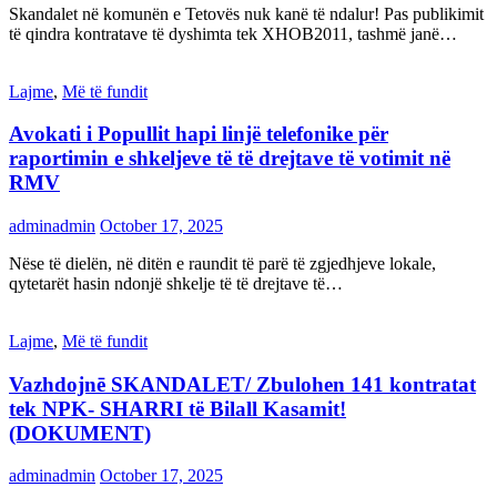
Skandalet në komunën e Tetovës nuk kanë të ndalur! Pas publikimit
të qindra kontratave të dyshimta tek XHOB2011, tashmë janë…
Lajme
,
Më të fundit
Avokati i Popullit hapi linjë telefonike për
raportimin e shkeljeve të të drejtave të votimit në
RMV
adminadmin
October 17, 2025
Nëse të dielën, në ditën e raundit të parë të zgjedhjeve lokale,
qytetarët hasin ndonjë shkelje të të drejtave të…
Lajme
,
Më të fundit
Vazhdojnē SKANDALET/ Zbulohen 141 kontratat
tek NPK- SHARRI të Bilall Kasamit!
(DOKUMENT)
adminadmin
October 17, 2025