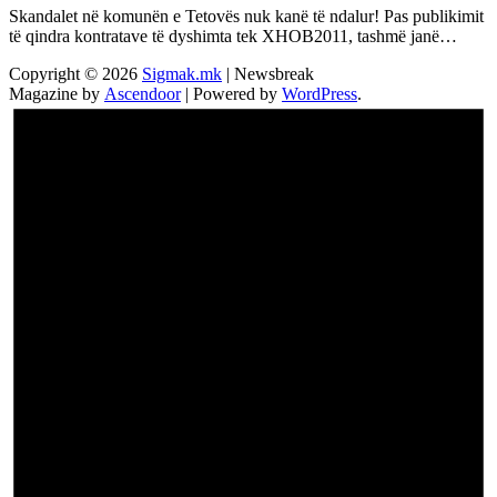
Skandalet në komunën e Tetovës nuk kanë të ndalur! Pas publikimit
të qindra kontratave të dyshimta tek XHOB2011, tashmë janë…
Copyright © 2026
Sigmak.mk
| Newsbreak
Magazine by
Ascendoor
| Powered by
WordPress
.