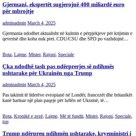
Gjermani, ekspertët sugjerojnë 400 miliardë euro
për mbrojtje
adminadmin
March 4, 2025
Gjermania ndodhet aktualisht në kulmin e përpjekjeve për krijimin e
qeverisë dhe koha nuk pret. CDU/CSU dhe SPD po vazhdojnë…
Bota
,
Lajme
,
Mister
,
Rajoni
,
Speciale
Çka ndodhë tash pas ndërprerjes së ndihmës
ushtarake për Ukrainën nga Trump
adminadmin
March 4, 2025
Pas takimit të liderëve evropianë në Londër, francezët dhe britanikët
kanë hartuar një plan paqeje për luftën në Ukrainë, të…
Bota
,
Kronikë e zezë
,
Lajme
,
Më të fundit
,
Mister
,
Rajoni
,
Speciale
,
top
Trump ndërpreu ndihmën ushtarake, kryeministri i