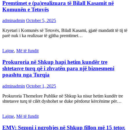
Premtimet e (pa)realizuara të Bilall Kasamit në
Komunën e Tetovës
adminadmin
October 5, 2025
Kryetari i Komunës së Tetovës, Bilall Kasami, gjatë mandatit të tij të
parë nuk i ka realizuar të gjitha premtimet…
Lajme
,
Më të fundit
Prokuroria në Shkup hapi hetim kundër tre
shtetasve turq që i zhvatën para një biznesmeni
poashtu nga Turqia
adminadmin
October 1, 2025
Prokuroria Themelore Publike në Shkup ka nisur hetim kundër tre
shtetasve turq të cilët dyshohet se duke përdorur kërcënime për…
Lajme
,
Më të fundit
EMV: Sezoni i ngrohjes në Shkup fillon më 15 tetor,