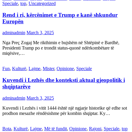
Speciale
,
top
,
Uncategorized
Rend i ri, kërcënimet e Trump e kanë shkundur
Europën
adminadmin
March 3, 2025
Nga Preç Zogaj Me rikthimin e bujshëm në Shtëpinë e Bardhë,
Presidenti Tramp po e trondit status-quonë ndërkombëtare të
miqësive,…
Fun
,
Kulturë
,
Lajme
,
Mister
,
Opinione
,
Speciale
Kuvendi i Lezhës dhe konteksti aktual gjeopolitik i
shqiptarëve
adminadmin
March 3, 2025
Kuvendi i Lezhës i vitit 1444 është një ngjarje historike që edhe sot
prodhon mesazhe rëndësishme për kombin shqiptar. Ky…
Bota
,
Kulturë
,
Lajme
,
Më të fundit
,
Opinione
,
Rajoni
,
Speciale
,
top