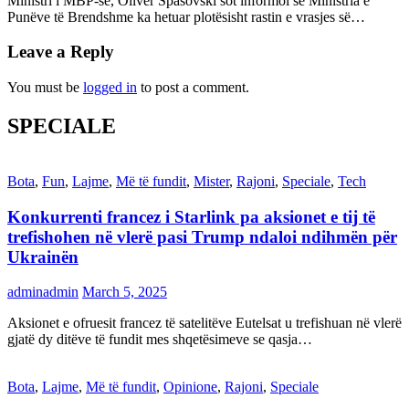
Ministri i MBP-së, Oliver Spasovski sot informoi se Ministria e
Punëve të Brendshme ka hetuar plotësisht rastin e vrasjes së…
Leave a Reply
You must be
logged in
to post a comment.
SPECIALE
Bota
,
Fun
,
Lajme
,
Më të fundit
,
Mister
,
Rajoni
,
Speciale
,
Tech
Konkurrenti francez i Starlink pa aksionet e tij të
trefishohen në vlerë pasi Trump ndaloi ndihmën për
Ukrainën
adminadmin
March 5, 2025
Aksionet e ofruesit francez të satelitëve Eutelsat u trefishuan në vlerë
gjatë dy ditëve të fundit mes shqetësimeve se qasja…
Bota
,
Lajme
,
Më të fundit
,
Opinione
,
Rajoni
,
Speciale