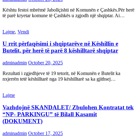
Kështu festoi mbrëmë Jabollçishti në Komunën e Çashkës.Për herë
të parë kryetar komune të Çashkës u zgjodh një shqiptar. Ai…
Lajme
,
Vendi
U rrit përfaqësimi i shqiptarëve në Këshillin e
Butelit, për herë të parë 8 këshilltarë shqiptar
adminadmin
October 20, 2025
Rezultati i zgjedhjeve të 19 tetorit, në Komunën e Butelit ka
nxjerrën tetë këshilltarë nga 19 këshilltarë sa ka gjithsej…
Lajme
Vazhdojnë SKANDALET/ Zbulohen Kontratat tek
“NP- PARKINGU” të Bilall Kasamit
(DOKUMENT)
adminadmin
October 17, 2025