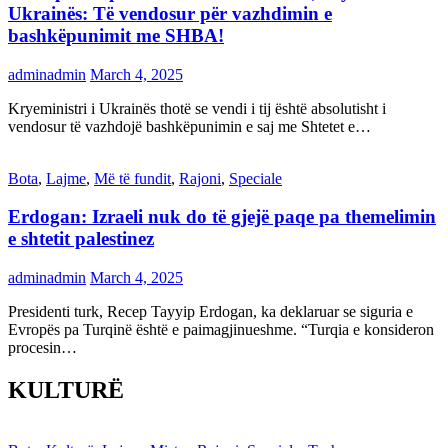
Ukrainës: Të vendosur për vazhdimin e
bashkëpunimit me SHBA!
adminadmin
March 4, 2025
Kryeministri i Ukrainës thotë se vendi i tij është absolutisht i
vendosur të vazhdojë bashkëpunimin e saj me Shtetet e…
Bota
,
Lajme
,
Më të fundit
,
Rajoni
,
Speciale
Erdogan: Izraeli nuk do të gjejë paqe pa themelimin
e shtetit palestinez
adminadmin
March 4, 2025
Presidenti turk, Recep Tayyip Erdogan, ka deklaruar se siguria e
Evropës pa Turqinë është e paimagjinueshme. “Turqia e konsideron
procesin…
KULTURË