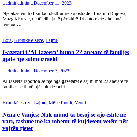
adminadmin
December 11, 2023
Një aksident trafiku ka ndodhur në autostradën Ibrahim Rugova,
Mazgit-Bresje, në të cilin janë përfshirë 14 automjete dhe janë
lënduar…
Bota
,
Kronikë e zezë
,
Lajme
Gazetari i ‘Al Jazeera’ humb 22 anëtarë të familjes
gjatë një sulmi izraelit
adminadmin
December 7, 2023
Al Jazeera raporton se një nga gazetarët e saj humbi 22 anëtarë të
familjes së tij në një sulm izraelit…
Kronikë e zezë
,
Lajme
,
Më të fundit
,
Vendi
Nëna e Vanjës: Nuk mund ta besoj se ajo është në
varr, tashmë më ka mbetur të kujdesem vetëm për
vajzën tjetër