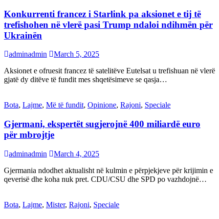
Konkurrenti francez i Starlink pa aksionet e tij të
trefishohen në vlerë pasi Trump ndaloi ndihmën për
Ukrainën
adminadmin
March 5, 2025
Aksionet e ofruesit francez të satelitëve Eutelsat u trefishuan në vlerë
gjatë dy ditëve të fundit mes shqetësimeve se qasja…
Bota
,
Lajme
,
Më të fundit
,
Opinione
,
Rajoni
,
Speciale
Gjermani, ekspertët sugjerojnë 400 miliardë euro
për mbrojtje
adminadmin
March 4, 2025
Gjermania ndodhet aktualisht në kulmin e përpjekjeve për krijimin e
qeverisë dhe koha nuk pret. CDU/CSU dhe SPD po vazhdojnë…
Bota
,
Lajme
,
Mister
,
Rajoni
,
Speciale