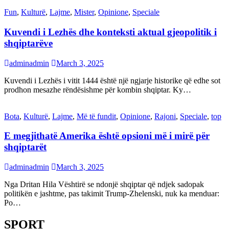
Fun
,
Kulturë
,
Lajme
,
Mister
,
Opinione
,
Speciale
Kuvendi i Lezhës dhe konteksti aktual gjeopolitik i
shqiptarëve
adminadmin
March 3, 2025
Kuvendi i Lezhës i vitit 1444 është një ngjarje historike që edhe sot
prodhon mesazhe rëndësishme për kombin shqiptar. Ky…
Bota
,
Kulturë
,
Lajme
,
Më të fundit
,
Opinione
,
Rajoni
,
Speciale
,
top
E megjithatë Amerika është opsioni më i mirë për
shqiptarët
adminadmin
March 3, 2025
Nga Dritan Hila Vështirë se ndonjë shqiptar që ndjek sadopak
politikën e jashtme, pas takimit Trump-Zhelenski, nuk ka menduar:
Po…
SPORT