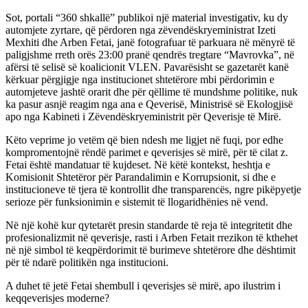
Sot, portali “360 shkallë” publikoi një material investigativ, ku dy
automjete zyrtare, që përdoren nga zëvendëskryeministrat Izeti
Mexhiti dhe Arben Fetai, janë fotografuar të parkuara në mënyrë të
paligjshme rreth orës 23:00 pranë qendrës tregtare “Mavrovka”, në
afërsi të selisë së koalicionit VLEN. Pavarësisht se gazetarët kanë
kërkuar përgjigje nga institucionet shtetërore mbi përdorimin e
automjeteve jashtë orarit dhe për qëllime të mundshme politike, nuk
ka pasur asnjë reagim nga ana e Qeverisë, Ministrisë së Ekologjisë
apo nga Kabineti i Zëvendëskryeministrit për Qeverisje të Mirë.
Këto veprime jo vetëm që bien ndesh me ligjet në fuqi, por edhe
kompromentojnë rëndë parimet e qeverisjes së mirë, për të cilat z.
Fetai është mandatuar të kujdeset. Në këtë kontekst, heshtja e
Komisionit Shtetëror për Parandalimin e Korrupsionit, si dhe e
institucioneve të tjera të kontrollit dhe transparencës, ngre pikëpyetje
serioze për funksionimin e sistemit të llogaridhënies në vend.
Në një kohë kur qytetarët presin standarde të reja të integritetit dhe
profesionalizmit në qeverisje, rasti i Arben Fetait rrezikon të kthehet
në një simbol të keqpërdorimit të burimeve shtetërore dhe dështimit
për të ndarë politikën nga institucioni.
A duhet të jetë Fetai shembull i qeverisjes së mirë, apo ilustrim i
keqqeverisjes moderne?