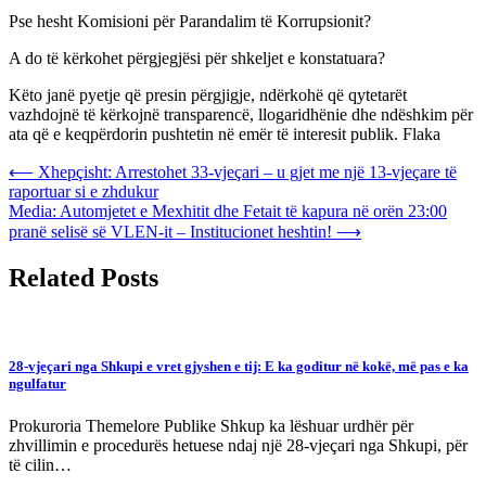
Pse hesht Komisioni për Parandalim të Korrupsionit?
A do të kërkohet përgjegjësi për shkeljet e konstatuara?
Këto janë pyetje që presin përgjigje, ndërkohë që qytetarët
vazhdojnë të kërkojnë transparencë, llogaridhënie dhe ndëshkim për
ata që e keqpërdorin pushtetin në emër të interesit publik. Flaka
Post
⟵
Xhepçisht: Arrestohet 33-vjeçari – u gjet me një 13-vjeçare të
raportuar si e zhdukur
navigation
Media: Automjetet e Mexhitit dhe Fetait të kapura në orën 23:00
pranë selisë së VLEN-it – Institucionet heshtin!
⟶
Related Posts
28-vjeçari nga Shkupi e vret gjyshen e tij: E ka goditur në kokë, më pas e ka
ngulfatur
Prokuroria Themelore Publike Shkup ka lëshuar urdhër për
zhvillimin e procedurës hetuese ndaj një 28-vjeçari nga Shkupi, për
të cilin…