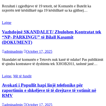
Rezultati i zgjedhjeve të 19 tetorit, në Komunën e Butelit ka
nxjerrën tetë këshilltarë nga 19 këshilltarë sa ka gjithsej…
Lajme
Vazhdojnë SKANDALET/ Zbulohen Kontratat tek
“NP- PARKINGU” të Bilall Kasamit
(DOKUMENT)
adminadmin
October 17, 2025
Skandalet në komunën e Tetovës nuk kanë të ndalur! Pas publikimit
të qindra kontratave të dyshimta tek XHOB2011, tashmë janë…
Lajme
,
Më të fundit
Avokati i Popullit hapi linjë telefonike për
raportimin e shkeljeve të të drejtave të votimit në
RMV
adminadmin
October 17, 2025