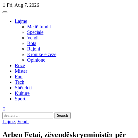
Skip
Fri, Aug 7, 2026
to
content
Lajme
Më të fundit
Speciale
Vendi
Bota
Rajoni
Kronikë e zezë
Opinione
Rozë
Mister
Fun
Tech
Shëndeti
Kulturë
Sport
Search
for:
Lajme
,
Vendi
Arben Fetai, zëvendëskryeministër për