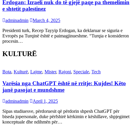
Erdogan: Izraeli nuk do të gjejë paqe pa themelimin
e shtetit palestinez
adminadmin
March 4, 2025
Presidenti turk, Recep Tayyip Erdogan, ka deklaruar se siguria e
Evropës pa Turqinë është e paimagjinueshme. “Turqia e konsideron
procesin…
KULTURË
Bota
,
Kulturë
,
Lajme
,
Mister
,
Rajoni
,
Speciale
,
Tech
Varësia nga ChatGPT është në rritje: Kujdes! Këto
janë pasojat e mundshme
adminadmin
April 1, 2025
Sipas studiuesve, përdoruesit që përdorin shpesh ChatGPT për
biseda jopersonale, duke përfshirë kërkimin e këshillave, shpjegimet
konceptuale dhe ndihmën për…