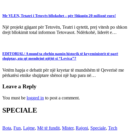
Me VLEN, Tetatri i Tetovës bllokohet – për Shkupin 20 milionë euro!
Një projekt gjigant për Tetovën, Teatri i qytetit, prej vitesh po shkon
drejt bllokimit total informon Tetovasot. Ndërkohë, liderët e…
EDITORIAL/ A mund ta zbehin namin historik të kryeministrit të parë
shqiptar, ata që mendojnë njëjtë si “Levica”?
Vetëm hapja e debatit për një kryetar të mundshëm të Qeverisë me
përkatësi etnike shqiptare shënoi një hap para në…
Leave a Reply
You must be
logged in
to post a comment.
SPECIALE
Bota
,
Fun
,
Lajme
,
Më të fundit
,
Mister
,
Rajoni
,
Speciale
,
Tech