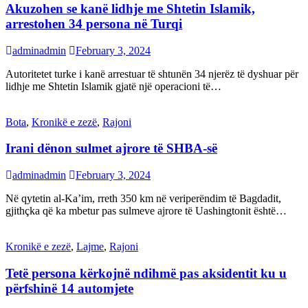
Akuzohen se kanë lidhje me Shtetin Islamik,
arrestohen 34 persona në Turqi
adminadmin
February 3, 2024
Autoritetet turke i kanë arrestuar të shtunën 34 njerëz të dyshuar për
lidhje me Shtetin Islamik gjatë një operacioni të…
Bota
,
Kronikë e zezë
,
Rajoni
Irani dënon sulmet ajrore të SHBA-së
adminadmin
February 3, 2024
Në qytetin al-Ka’im, rreth 350 km në veriperëndim të Bagdadit,
gjithçka që ka mbetur pas sulmeve ajrore të Uashingtonit është…
Kronikë e zezë
,
Lajme
,
Rajoni
Tetë persona kërkojnë ndihmë pas aksidentit ku u
përfshinë 14 automjete