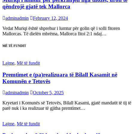
qëndrojë gjatë tek Mallorca
adminadmin
February 12, 2024
Vedat Muriqi është shprehur i lumtur për golin që i solli fitoren
Mallorcas. Të dielën mbrëma, Mallorca fitoi 2:1 ndaj…
MË TË FUNDIT
Lajme
,
Më të fundit
Premtimet e (pa)realizuara të Bilall Kasamit në
Komunën e Tetovës
adminadmin
October 5, 2025
Kryetari i Komunës së Tetovës, Bilall Kasami, gjatë mandatit të tij të
parë nuk i ka realizuar të gjitha premtimet…
Lajme
,
Më të fundit