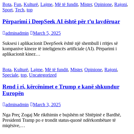
Bota
,
Fun
,
Kulturë
,
Lajme
,
Më të fundit
,
Mister
,
Opinione
,
Rajoni
,
Sport
,
Tech
,
top
Përparimi i DeepSeek AI është për t’u lavdëruar
adminadmin
March 5, 2025
Suksesi i aplikacionit DeepSeek është një shembull i rritjes së
kompanive kineze të inteligjencës artificiale (AI). Përparimi i
aplikacionit kinez…
Bota
,
Kulturë
,
Lajme
,
Më të fundit
,
Mister
,
Opinione
,
Rajoni
,
Speciale
,
top
,
Uncategorized
Rend i ri, kërcënimet e Trump e kanë shkundur
Europën
adminadmin
March 3, 2025
Nga Preç Zogaj Me rikthimin e bujshëm në Shtëpinë e Bardhë,
Presidenti Tramp po e trondit status-quonë ndërkombëtare të
miqësive,…