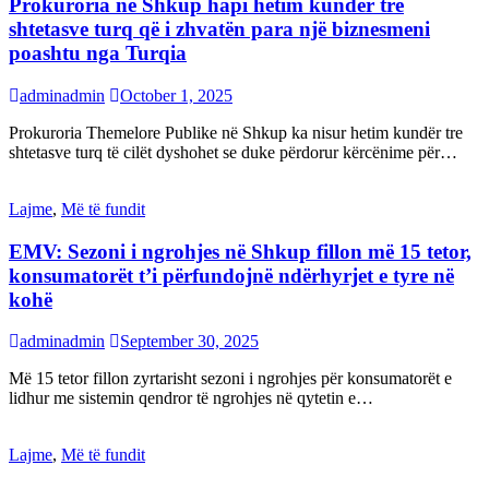
Prokuroria në Shkup hapi hetim kundër tre
shtetasve turq që i zhvatën para një biznesmeni
poashtu nga Turqia
adminadmin
October 1, 2025
Prokuroria Themelore Publike në Shkup ka nisur hetim kundër tre
shtetasve turq të cilët dyshohet se duke përdorur kërcënime për…
Lajme
,
Më të fundit
EMV: Sezoni i ngrohjes në Shkup fillon më 15 tetor,
konsumatorët t’i përfundojnë ndërhyrjet e tyre në
kohë
adminadmin
September 30, 2025
Më 15 tetor fillon zyrtarisht sezoni i ngrohjes për konsumatorët e
lidhur me sistemin qendror të ngrohjes në qytetin e…
Lajme
,
Më të fundit