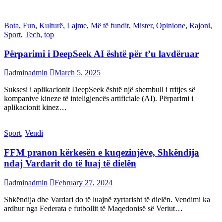
Bota
,
Fun
,
Kulturë
,
Lajme
,
Më të fundit
,
Mister
,
Opinione
,
Rajoni
,
Sport
,
Tech
,
top
Përparimi i DeepSeek AI është për t’u lavdëruar
adminadmin
March 5, 2025
Suksesi i aplikacionit DeepSeek është një shembull i rritjes së
kompanive kineze të inteligjencës artificiale (AI). Përparimi i
aplikacionit kinez…
Sport
,
Vendi
FFM pranon kërkesën e kuqezinjëve, Shkëndija
ndaj Vardarit do të luaj të dielën
adminadmin
February 27, 2024
Shkëndija dhe Vardari do të luajnë zyrtarisht të dielën. Vendimi ka
ardhur nga Federata e futbollit të Maqedonisë së Veriut…