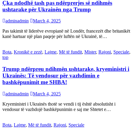
Çka ndodhë tash pas ndërprerjes së ndihmës
ushtarake për Ukrainën nga Trump
adminadmin
March 4, 2025
Pas takimit të liderëve evropianë në Londër, francezët dhe britanikët
kanë hartuar një plan paqeje për luftën në Ukrainë, të…
Bota
,
Kronikë e zezë
,
Lajme
,
Më të fundit
,
Mister
,
Rajoni
,
Speciale
,
top
Trump ndërpreu ndihmën ushtarake, kryeministri i
Ukrainës: Të vendosur për vazhdimin e
bashkëpunimit me SHBA!
adminadmin
March 4, 2025
Kryeministri i Ukrainës thotë se vendi i tij është absolutisht i
vendosur të vazhdojë bashkëpunimin e saj me Shtetet e…
Bota
,
Lajme
,
Më të fundit
,
Rajoni
,
Speciale