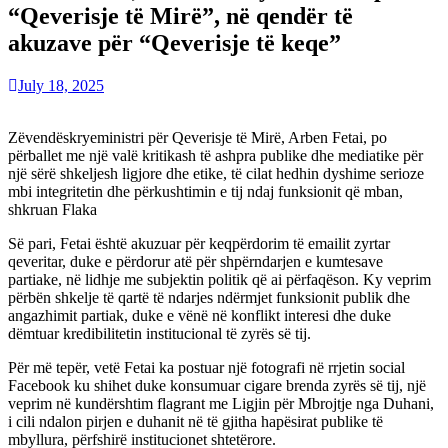
“Qeverisje të Mirë”, në qendër të
akuzave për “Qeverisje të keqe”
July 18, 2025
Zëvendëskryeministri për Qeverisje të Mirë, Arben Fetai, po
përballet me një valë kritikash të ashpra publike dhe mediatike për
një sërë shkeljesh ligjore dhe etike, të cilat hedhin dyshime serioze
mbi integritetin dhe përkushtimin e tij ndaj funksionit që mban,
shkruan Flaka
Së pari, Fetai është akuzuar për keqpërdorim të emailit zyrtar
qeveritar, duke e përdorur atë për shpërndarjen e kumtesave
partiake, në lidhje me subjektin politik që ai përfaqëson. Ky veprim
përbën shkelje të qartë të ndarjes ndërmjet funksionit publik dhe
angazhimit partiak, duke e vënë në konflikt interesi dhe duke
dëmtuar kredibilitetin institucional të zyrës së tij.
Për më tepër, vetë Fetai ka postuar një fotografi në rrjetin social
Facebook ku shihet duke konsumuar cigare brenda zyrës së tij, një
veprim në kundërshtim flagrant me Ligjin për Mbrojtje nga Duhani,
i cili ndalon pirjen e duhanit në të gjitha hapësirat publike të
mbyllura, përfshirë institucionet shtetërore.