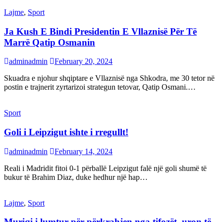
Lajme
,
Sport
Ja Kush E Bindi Presidentin E Vllaznisë Për Të
Marrë Qatip Osmanin
adminadmin
February 20, 2024
Skuadra e njohur shqiptare e Vllaznisë nga Shkodra, me 30 tetor në
postin e trajnerit zyrtarizoi strategun tetovar, Qatip Osmani.…
Sport
Goli i Leipzigut ishte i rregullt!
adminadmin
February 14, 2024
Reali i Madridit fitoi 0-1 përballë Leipzigut falë një goli shumë të
bukur të Brahim Diaz, duke hedhur një hap…
Lajme
,
Sport
Muriqi i lumtur për përkrahjen nga tifozët, uron të