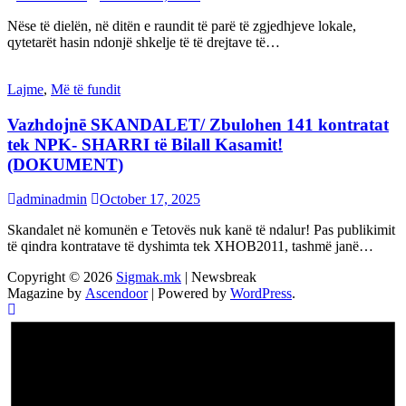
Nëse të dielën, në ditën e raundit të parë të zgjedhjeve lokale,
qytetarët hasin ndonjë shkelje të të drejtave të…
Lajme
,
Më të fundit
Vazhdojnē SKANDALET/ Zbulohen 141 kontratat
tek NPK- SHARRI të Bilall Kasamit!
(DOKUMENT)
adminadmin
October 17, 2025
Skandalet në komunën e Tetovës nuk kanë të ndalur! Pas publikimit
të qindra kontratave të dyshimta tek XHOB2011, tashmë janë…
Copyright © 2026
Sigmak.mk
| Newsbreak
Magazine by
Ascendoor
| Powered by
WordPress
.