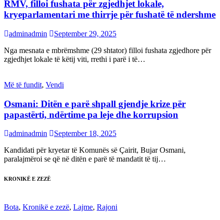
RMV, filloi fushata për zgjedhjet lokale,
kryeparlamentari me thirrje për fushatë të ndershme
adminadmin
September 29, 2025
Nga mesnata e mbrëmshme (29 shtator) filloi fushata zgjedhore për
zgjedhjet lokale të këtij viti, rrethi i parë i të…
Më të fundit
,
Vendi
Osmani: Ditën e parë shpall gjendje krize për
papastërti, ndërtime pa leje dhe korrupsion
adminadmin
September 18, 2025
Kandidati për kryetar të Komunës së Çairit, Bujar Osmani,
paralajmëroi se që në ditën e parë të mandatit të tij…
KRONIKË E ZEZË
Bota
,
Kronikë e zezë
,
Lajme
,
Rajoni