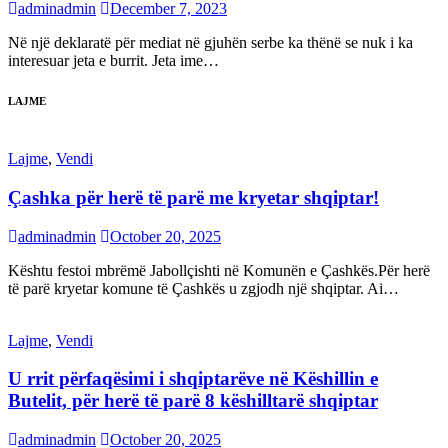
adminadmin
December 7, 2023
Në një deklaratë për mediat në gjuhën serbe ka thënë se nuk i ka
interesuar jeta e burrit. Jeta ime…
LAJME
Lajme
,
Vendi
Çashka për herë të parë me kryetar shqiptar!
adminadmin
October 20, 2025
Kështu festoi mbrëmë Jabollçishti në Komunën e Çashkës.Për herë
të parë kryetar komune të Çashkës u zgjodh një shqiptar. Ai…
Lajme
,
Vendi
U rrit përfaqësimi i shqiptarëve në Këshillin e
Butelit, për herë të parë 8 këshilltarë shqiptar
adminadmin
October 20, 2025