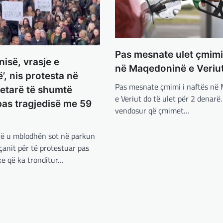
Pas mesnate ulet çmimi 
inisë, vrasje e
në Maqedoninë e Veriu
’, nis protesta në
Pas mesnate çmimi i naftës në
etarë të shumtë
e Veriut do të ulet për 2 denarë
as tragjedisë me 59
vendosur që çmimet…
rë u mblodhën sot në parkun
oçanit për të protestuar pas
ike që ka tronditur…