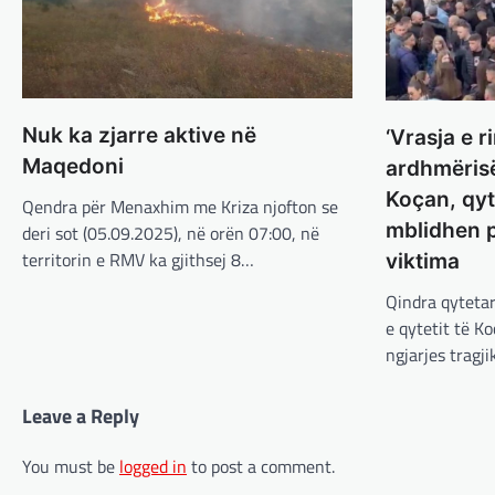
Nuk ka zjarre aktive në
‘Vrasja e r
Maqedoni
ardhmërisë
Koçan, qyt
Qendra për Menaxhim me Kriza njofton se
mblidhen p
deri sot (05.09.2025), në orën 07:00, në
territorin e RMV ka gjithsej 8…
viktima
Qindra qyteta
e qytetit të K
ngjarjes tragj
Leave a Reply
You must be
logged in
to post a comment.