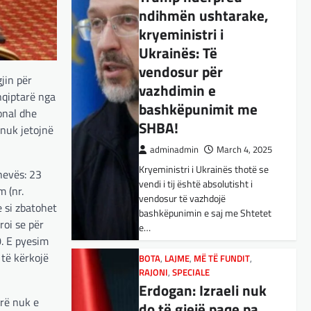
vazhdimin e
E megjithatë
bashkëpunimit me
Amerika është
SHBA!
opsioni më i mirë për
shqiptarët
adminadmin
March 4, 2025
jin për
Kryeministri i Ukrainës thotë se
adminadmin
March 3, 2025
vendi i tij është absolutisht i
hqiptarë nga
Nga Dritan Hila Vështirë se
vendosur të vazhdojë
onal dhe
ndonjë shqiptar që ndjek sadopak
bashkëpunimin e saj me Shtetet
 nuk jetojnë
politikën e jashtme, pas takimit
e…
Trump-Zhelenski, nuk ka
menduar: Po…
BOTA
,
LAJME
,
MË TË FUNDIT
,
hevës: 23
RAJONI
,
SPECIALE
 (nr.
BOTA
,
KULTURË
,
LAJME
,
MISTER
,
Erdogan: Izraeli nuk
 si zbatohet
RAJONI
,
SPECIALE
,
TECH
do të gjejë paqe pa
Varësia nga ChatGPT
roi se për
themelimin e shtetit
është në rritje:
0. E pyesim
palestinez
 të kërkojë
Kujdes! Këto janë
pasojat e mundshme
adminadmin
March 4, 2025
Presidenti turk, Recep Tayyip
irë nuk e
adminadmin
April 1, 2025