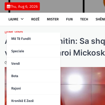
Skip
Thu, Aug 6, 2026
to
content
LAJME
ROZË
MISTER
FUN
TECH
SHËN
LAJME
,
VENDI
Më Të Fundit
ASH pyet Mexhitin: Sa shq
vende sa deklaroi Mickosk
Speciale
June 25, 2025
Vendi
Bota
Rajoni
Kronikë E Zezë