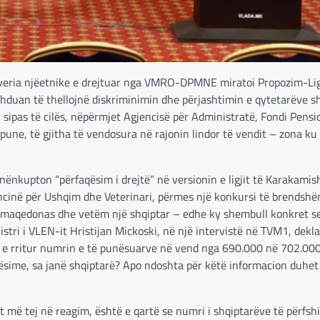
 qeveria njëetnike e drejtuar nga VMRO-DPMNE miratoi Propozim-Lig
zhduan të thellojnë diskriminimin dhe përjashtimin e qytetarëve s
 sipas të cilës, nëpërmjet Agjencisë për Administratë, Fondi Pensi
pune, të gjitha të vendosura në rajonin lindor të vendit – zona ku
 nënkupton “përfaqësim i drejtë” në versionin e ligjit të Karakamis
ncinë për Ushqim dhe Veterinari, përmes një konkursi të brendshëm
 maqedonas dhe vetëm një shqiptar – edhe ky shembull konkret se
tri i VLEN-it Hristijan Mickoski, në një intervistë në TVM1, dekla
uke e rritur numrin e të punësuarve në vend nga 690.000 në 702.00
unësime, sa janë shqiptarë? Apo ndoshta për këtë informacion duhet
më tej në reagim, është e qartë se numri i shqiptarëve të përfsh