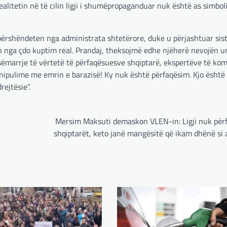
ealitetin në të cilin ligji i shumëpropaganduar nuk është as simbol
përshëndeten nga administrata shtetërore, duke u përjashtuar sis
in nga çdo kuptim real. Prandaj, theksojmë edhe njëherë nevojën u
pjesëmarrje të vërtetë të përfaqësuesve shqiptarë, ekspertëve të ko
nipulime me emrin e barazisë! Ky nuk është përfaqësim. Kjo është
ejtësie”.
Mersim Maksuti demaskon VLEN-in: Ligji nuk për
shqiptarët, keto janë mangësitë që ikam dhënë si