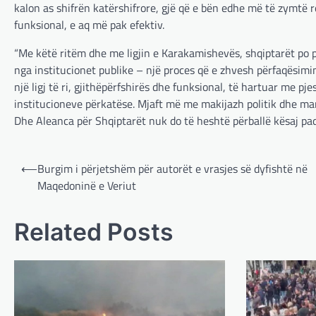
kalon as shifrën katërshifrore, gjë që e bën edhe më të zymtë r
funksional, e aq më pak efektiv.
“Me këtë ritëm dhe me ligjin e Karakamishevës, shqiptarët po 
nga institucionet publike – një proces që e zhvesh përfaqësim
një ligj të ri, gjithëpërfshirës dhe funksional, të hartuar me 
institucioneve përkatëse. Mjaft më me makijazh politik dhe ma
Dhe Aleanca për Shqiptarët nuk do të heshtë përballë kësaj padr
Post
⟵
Burgim i përjetshëm për autorët e vrasjes së dyfishtë në
navigation
Maqedoninë e Veriut
Related Posts