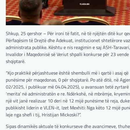
Shkup, 25 qershor – Për ironi të fatit, në të njëjtën ditë kur
Përfaqësim të Drejtë dhe Adekuat, institucionet shtetërore va
administrata publike. Kështu e nis reagimin e saj ASH-Taravari,
Invalidor i Maqedonisë së Veriut shpalli konkurse për 23 vende 
shqiptarë.
“Kjo praktikë përjashtuese është shembulli më i qartë i asaj që
punësime për maqedonas, 0 për shqiptarë. Po atë ditë, në Agje
02/2025, i publikuar më 04.04.2025), u avansuan tetë zyrtarë
‘merita’ në administratën e re. Ndërkohë, në mbrëmje, kryeminis
një vit janë realizuar 10 deri në 12 mijë punësime të reja, d
publikisht liderin e VLEN-it, Izet Mexhiti: Nga këto 12 mijë p
leje nga shefi i tij, Hristijan Mickoski?”.
Sipas dinamikës aktuale të konkurseve dhe avancimeve, thuhet 