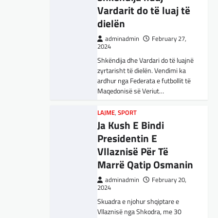
Vardarit do të luaj të
konsideron procesin…
MË TË FUNDIT
,
MISTER
,
OPINIONE
,
dielën
RAJONI
,
SPORT
,
TECH
,
TOP
Përparimi i DeepSeek
adminadmin
February 27,
2024
AI është për t’u
Shkëndija dhe Vardari do të luajnë
lavdëruar
zyrtarisht të dielën. Vendimi ka
adminadmin
March 5, 2025
ardhur nga Federata e futbollit të
Maqedonisë së Veriut…
Suksesi i aplikacionit DeepSeek
është një shembull i rritjes së
kompanive kineze të inteligjencës
LAJME
,
SPORT
Ja Kush E Bindi
artificiale (AI). Përparimi i
aplikacionit kinez…
LAJME
,
VENDI
Presidentin E
U rrit përfaqësimi i
Vllaznisë Për Të
BOTA
,
KULTURË
,
LAJME
,
shqiptarëve në Këshillin e
Marrë Qatip Osmanin
MË TË FUNDIT
,
MISTER
,
OPINIONE
,
Butelit, për herë të parë 8
RAJONI
,
SPECIALE
,
TOP
,
adminadmin
February 20,
këshilltarë shqiptar
UNCATEGORIZED
2024
Rend i ri, kërcënimet
Skuadra e njohur shqiptare e
adminadmin
October 20, 2025
e Trump e kanë
Vllaznisë nga Shkodra, me 30
Rezultati i zgjedhjeve të 19 tetorit, në
shkundur Europën
tetor në postin e trajnerit
Komunën e Butelit ka nxjerrën tetë këshilltarë