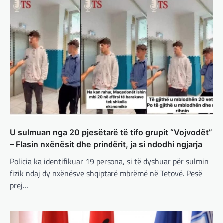
ushtarake, kryeministri i
Ukrainës: Të vendosur për
vazhdimin e bashkëpunimit me
SHBA!
adminadmin
March 4, 2025
Kryeministri i Ukrainës thotë se vendi i tij
është absolutisht i vendosur të vazhdojë
bashkëpunimin e saj me Shtetet e…
BOTA
,
LAJME
,
MË TË FUNDIT
,
RAJONI
,
SPECIALE
U sulmuan nga 20 pjesëtarë të tifo grupit “Vojvodët”
Erdogan: Izraeli nuk do të gjejë
paqe pa themelimin e shtetit
– Flasin nxënësit dhe prindërit, ja si ndodhi ngjarja
palestinez
Policia ka identifikuar 19 persona, si të dyshuar për sulmin
adminadmin
March 4, 2025
fizik ndaj dy nxënësve shqiptarë mbrëmë në Tetovë. Pesë
prej…
Presidenti turk, Recep Tayyip Erdogan, ka
deklaruar se siguria e Evropës pa Turqinë
është e paimagjinueshme. “Turqia e
konsideron procesin…