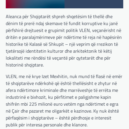
Aleanca për Shqiptarët shpreh shqetësim të thellë dhe
dënim të prerë ndaj skemave të fundit korruptive ku janë
përfshirë drejtuesit e grupimit politik VLEN, veçanërisht në
dritën e paralajmërimeve për ndërtime të reja në hapësirën
historike të Kalasë së Shkupit – një veprim që rrezikon të
tjetërsojë identitetin kulturor dhe arkitektonik të këtij
lokaliteti me rëndësi të veçantë për qytetarët dhe për
historinë shqiptare.
VLEN, me në krye Izet Mexhitin, nuk mund të flasë në emër
të shqiptarëve ndërkohë që është thellësisht e zhytur në
afera ndërtimore kriminale dhe marrëveshje të errëta me
industrinë e bixhozit, ku përfitimet e paligjshme kapin
shifrën mbi 225 milionë euro vetëm nga ndërtimet e egra
në Çair dhe pazaret me oligarkët e kazinove. Ky nuk është
përfaqësim i shqiptarëve – është përdhosje e interesit
publik për interesa personale dhe klanore.