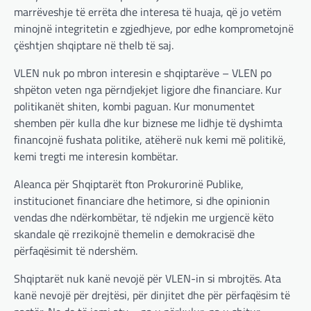
marrëveshje të errëta dhe interesa të huaja, që jo vetëm
minojnë integritetin e zgjedhjeve, por edhe komprometojnë
çështjen shqiptare në thelb të saj.
VLEN nuk po mbron interesin e shqiptarëve – VLEN po
shpëton veten nga përndjekjet ligjore dhe financiare. Kur
politikanët shiten, kombi paguan. Kur monumentet
shemben për kulla dhe kur biznese me lidhje të dyshimta
financojnë fushata politike, atëherë nuk kemi më politikë,
kemi tregti me interesin kombëtar.
Aleanca për Shqiptarët fton Prokurorinë Publike,
institucionet financiare dhe hetimore, si dhe opinionin
vendas dhe ndërkombëtar, të ndjekin me urgjencë këto
skandale që rrezikojnë themelin e demokracisë dhe
përfaqësimit të ndershëm.
Shqiptarët nuk kanë nevojë për VLEN-in si mbrojtës. Ata
kanë nevojë për drejtësi, për dinjitet dhe për përfaqësim të