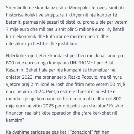
Shembulli më skandaloz është Monopoli i Tetovës, simbol i
historisë kolektive shqiptare, i kthyer në një kantier të
betonit, përmes një pazari të pistë ku prona u ble për vetëm
7 mijë euro dhe më pas u shit për 5 milionë euro. Ky është
krim ekonomik dhe kulturor që meriton hetim dhe
ndëshkim, jo heshtje dhe justifikim.
Ndërkohë, një tjetër skandal shpërthen me donacionin prej
800 mijë eurosh nga kompania UNIPROMET për Bilall
Kasamin. Bëhet fjalë për një kompani të themeluar në
dhjetor 2023, me pronar serb, Ratko Popoviq, me të hyra
vjetore prej 2 milionë eurosh dhe fitim neto vetëm 50 mijë
euro në vitin 2024. Pyetja është e thjeshtë: Si është e
mundur që një kompani me fitim minimal të dhurojë 800
mijë euro në vitin 2025 për një politikan shqiptar? Kush e
financon realisht këtë operacion dhe çfarë kërkohet në
këmbim?
Ka dyshime serioze se pas këtij “donacioni” fshihen