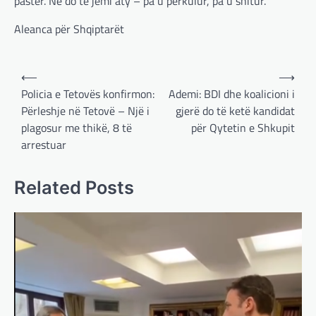
pastër. Ne do të jemi aty – pa u përkulur, pa u shitur.
Aleanca për Shqiptarët
Post
⟵
⟶
navigation
Policia e Tetovës konfirmon:
Ademi: BDI dhe koalicioni i
Përleshje në Tetovë – Një i
gjerë do të ketë kandidat
plagosur me thikë, 8 të
për Qytetin e Shkupit
arrestuar
Related Posts
BOTA
,
LAJME
,
MË TË FUNDIT
,
OPINIONE
,
RAJONI
,
SPECIALE
Gjermani, ekspertët sugjerojnë