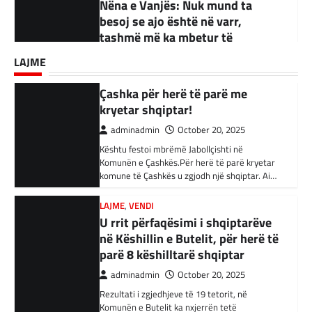
adminadmin
October 20, 2025
ndërtime pa leje dhe korrupsion
Kështu festoi mbrëmë Jabollçishti në
BOTA
,
KRONIKË E ZEZË
,
LAJME
,
RAJONI
adminadmin
September 18, 2025
Komunën e Çashkës.Për herë të parë kryetar
Akuzohen se kanë lidhje me
komune të Çashkës u zgjodh një shqiptar. Ai…
Kandidati për kryetar të Komunës së Çairit,
Shtetin Islamik, arrestohen 34
LAJME
Bujar Osmani, paralajmëroi se që në ditën e
persona në Turqi
parë të mandatit të tij…
LAJME
,
VENDI
adminadmin
February 3, 2024
U rrit përfaqësimi i shqiptarëve
në Këshillin e Butelit, për herë të
Autoritetet turke i kanë arrestuar të shtunën
34 njerëz të dyshuar për lidhje me Shtetin
parë 8 këshilltarë shqiptar
Islamik gjatë një operacioni të…
adminadmin
October 20, 2025
Rezultati i zgjedhjeve të 19 tetorit, në
BOTA
,
KRONIKË E ZEZË
,
RAJONI
Komunën e Butelit ka nxjerrën tetë
Irani dënon sulmet ajrore të
këshilltarë nga 19 këshilltarë sa ka gjithsej…
SHBA-së
adminadmin
February 3, 2024
LAJME
Vazhdojnë SKANDALET/
Në qytetin al-Ka’im, rreth 350 km në
veriperëndim të Bagdadit, gjithçka që ka
Zbulohen Kontratat tek “NP-
mbetur pas sulmeve ajrore të Uashingtonit
PARKINGU” të Bilall Kasamit
është…
(DOKUMENT)
adminadmin
October 17, 2025
KRONIKË E ZEZË
,
LAJME
,
RAJONI