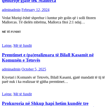
qëndrojë gjatë tek Mallorca
adminadmin
February 12, 2024
Vedat Muriqi është shprehur i lumtur për golin që i solli fitoren
Mallorcas. Të dielën mbrëma, Mallorca fitoi 2:1 ndaj…
MË TË FUNDIT
Lajme
,
Më të fundit
Premtimet e (pa)realizuara të Bilall Kasamit në
Komunën e Tetovës
adminadmin
October 5, 2025
Kryetari i Komunës së Tetovës, Bilall Kasami, gjatë mandatit të tij të
parë nuk i ka realizuar të gjitha premtimet…
Lajme
,
Më të fundit
Prokuroria në Shkup hapi hetim kundër tre