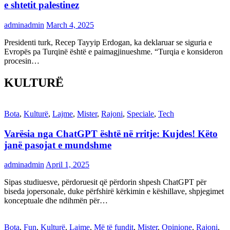
e shtetit palestinez
adminadmin
March 4, 2025
Presidenti turk, Recep Tayyip Erdogan, ka deklaruar se siguria e
Evropës pa Turqinë është e paimagjinueshme. “Turqia e konsideron
procesin…
KULTURË
Bota
,
Kulturë
,
Lajme
,
Mister
,
Rajoni
,
Speciale
,
Tech
Varësia nga ChatGPT është në rritje: Kujdes! Këto
janë pasojat e mundshme
adminadmin
April 1, 2025
Sipas studiuesve, përdoruesit që përdorin shpesh ChatGPT për
biseda jopersonale, duke përfshirë kërkimin e këshillave, shpjegimet
konceptuale dhe ndihmën për…
Bota
,
Fun
,
Kulturë
,
Lajme
,
Më të fundit
,
Mister
,
Opinione
,
Rajoni
,