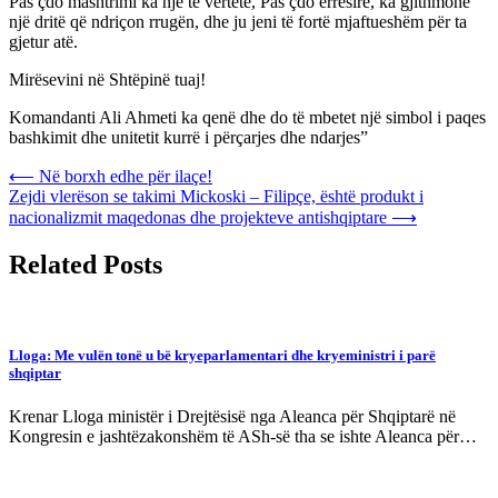
Pas çdo mashtrimi ka një të vërtetë, Pas çdo errësire, ka gjithmonë
një dritë që ndriçon rrugën, dhe ju jeni të fortë mjaftueshëm për ta
gjetur atë.
Mirësevini në Shtëpinë tuaj!
Komandanti Ali Ahmeti ka qenë dhe do të mbetet një simbol i paqes
bashkimit dhe unitetit kurrë i përçarjes dhe ndarjes”
Post
⟵
Në borxh edhe për ilaçe!
Zejdi vlerëson se takimi Mickoski – Filipçe, është produkt i
navigation
nacionalizmit maqedonas dhe projekteve antishqiptare
⟶
Related Posts
Lloga: Me vulën tonë u bë kryeparlamentari dhe kryeministri i parë
shqiptar
Krenar Lloga ministër i Drejtësisë nga Aleanca për Shqiptarë në
Kongresin e jashtëzakonshëm të ASh-së tha se ishte Aleanca për…