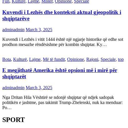
Fun
,
Kulturë
,
Lajme
,
Mister
,
Opinione
,
Speciale
Kuvendi i Lezhës dhe konteksti aktual gjeopolitik i
shqiptarëve
adminadmin
March 3, 2025
Kuvendi i Lezhës i vitit 1444 është një ngjarje historike që edhe sot
prodhon mesazhe rëndësishme për kombin shqiptar. Ky…
Bota
,
Kulturë
,
Lajme
,
Më të fundit
,
Opinione
,
Rajoni
,
Speciale
,
top
E megjithatë Amerika është opsioni më i mirë për
shqiptarët
adminadmin
March 3, 2025
Nga Dritan Hila Vështirë se ndonjë shqiptar që ndjek sadopak
politikën e jashtme, pas takimit Trump-Zhelenski, nuk ka menduar:
Po…
SPORT