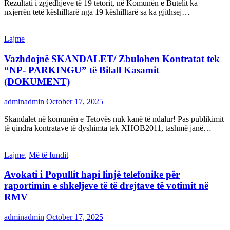
Rezultati i zgjedhjeve të 19 tetorit, në Komunën e Butelit ka
nxjerrën tetë këshilltarë nga 19 këshilltarë sa ka gjithsej…
Lajme
Vazhdojnë SKANDALET/ Zbulohen Kontratat tek
“NP- PARKINGU” të Bilall Kasamit
(DOKUMENT)
adminadmin
October 17, 2025
Skandalet në komunën e Tetovës nuk kanë të ndalur! Pas publikimit
të qindra kontratave të dyshimta tek XHOB2011, tashmë janë…
Lajme
,
Më të fundit
Avokati i Popullit hapi linjë telefonike për
raportimin e shkeljeve të të drejtave të votimit në
RMV
adminadmin
October 17, 2025