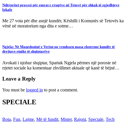
Ndërpritet procesi për emrat e rrugëve në Tetovë për shkak të zgjedhjeve
lokale
Me 27 vota për dhe asnjë kundër, Këshilli i Komunës së Tetovës ka
vënë në moratorium nga dita e sotme…
Ngjela: Në Maqedoninë e Veriut po vendosen masa ekstreme kundër të
drejtave etnike të shqiptarëve
Avokati i njohur shqiptar, Spartak Ngjela përmes një porosie në
rrjetet sociale ka komentuar zhvillimet aktuale që kanë të bëjnë…
Leave a Reply
You must be
logged in
to post a comment.
SPECIALE
Bota
,
Fun
,
Lajme
,
Më të fundit
,
Mister
,
Rajoni
,
Speciale
,
Tech