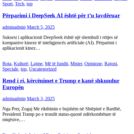
Sport
,
Tech
,
top
Përparimi i DeepSeek AI është për t’u lavdëruar
adminadmin
March 5, 2025
Suksesi i aplikacionit DeepSeek është një shembull i rritjes së
kompanive kineze të inteligjencës artificiale (AI). Përparimi i
aplikacionit kinez…
Bota
,
Kulturë
,
Lajme
,
Më të fundit
,
Mister
,
Opinione
,
Rajoni
,
Speciale
,
top
,
Uncategorized
Rend i ri, kërcënimet e Trump e kanë shkundur
Europën
adminadmin
March 3, 2025
Nga Preç Zogaj Me rikthimin e bujshëm në Shtëpinë e Bardhë,
Presidenti Tramp po e trondit status-quonë ndërkombëtare të
miqësive,…