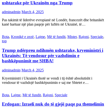
ushtarake për Ukrainën nga Trump
adminadmin
March 4, 2025
Pas takimit të liderëve evropianë në Londër, francezët dhe britanikët
kanë hartuar një plan paqeje për luftën në Ukrainë, të…
Bota
,
Kronikë e zezë
,
Lajme
,
Më të fundit
,
Mister
,
Rajoni
,
Speciale
,
top
Trump ndërpreu ndihmën ushtarake, kryeministri i
Ukrainës: Të vendosur për vazhdimin e
bashkëpunimit me SHBA!
adminadmin
March 4, 2025
Kryeministri i Ukrainës thotë se vendi i tij është absolutisht i
vendosur të vazhdojë bashkëpunimin e saj me Shtetet e…
Bota
,
Lajme
,
Më të fundit
,
Rajoni
,
Speciale
Erdogan: Izraeli nuk do të gjejë paqe pa themelimin