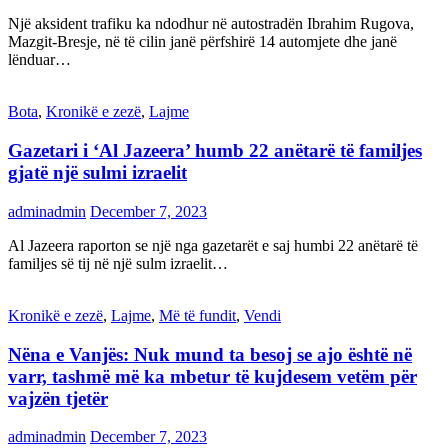
Një aksident trafiku ka ndodhur në autostradën Ibrahim Rugova,
Mazgit-Bresje, në të cilin janë përfshirë 14 automjete dhe janë
lënduar…
Bota
,
Kronikë e zezë
,
Lajme
Gazetari i ‘Al Jazeera’ humb 22 anëtarë të familjes
gjatë një sulmi izraelit
adminadmin
December 7, 2023
Al Jazeera raporton se një nga gazetarët e saj humbi 22 anëtarë të
familjes së tij në një sulm izraelit…
Kronikë e zezë
,
Lajme
,
Më të fundit
,
Vendi
Nëna e Vanjës: Nuk mund ta besoj se ajo është në
varr, tashmë më ka mbetur të kujdesem vetëm për
vajzën tjetër
adminadmin
December 7, 2023