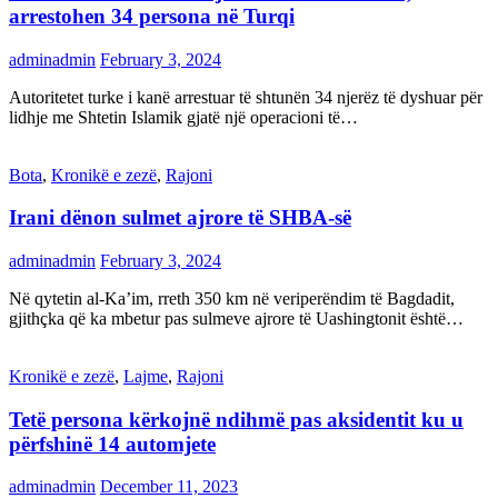
arrestohen 34 persona në Turqi
adminadmin
February 3, 2024
Autoritetet turke i kanë arrestuar të shtunën 34 njerëz të dyshuar për
lidhje me Shtetin Islamik gjatë një operacioni të…
Bota
,
Kronikë e zezë
,
Rajoni
Irani dënon sulmet ajrore të SHBA-së
adminadmin
February 3, 2024
Në qytetin al-Ka’im, rreth 350 km në veriperëndim të Bagdadit,
gjithçka që ka mbetur pas sulmeve ajrore të Uashingtonit është…
Kronikë e zezë
,
Lajme
,
Rajoni
Tetë persona kërkojnë ndihmë pas aksidentit ku u
përfshinë 14 automjete
adminadmin
December 11, 2023