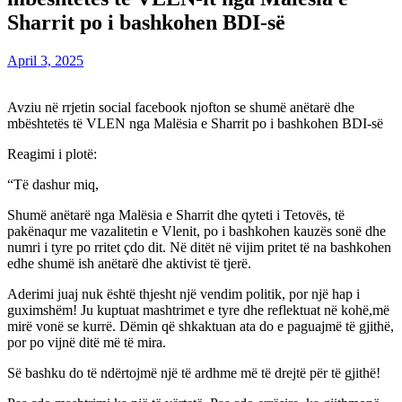
Sharrit po i bashkohen BDI-së
April 3, 2025
Avziu në rrjetin social facebook njofton se shumë anëtarë dhe
mbështetës të VLEN nga Malësia e Sharrit po i bashkohen BDI-së
Reagimi i plotë:
“Të dashur miq,
Shumë anëtarë nga Malësia e Sharrit dhe qyteti i Tetovës, të
pakënaqur me vazalitetin e Vlenit, po i bashkohen kauzës sonë dhe
numri i tyre po rritet çdo dit. Në ditët në vijim pritet të na bashkohen
edhe shumë ish anëtarë dhe aktivist të tjerë.
Aderimi juaj nuk është thjesht një vendim politik, por një hap i
guximshëm! Ju kuptuat mashtrimet e tyre dhe reflektuat në kohë,më
mirë vonë se kurrë. Dëmin që shkaktuan ata do e paguajmë të gjithë,
por po vijnë ditë më të mira.
Së bashku do të ndërtojmë një të ardhme më të drejtë për të gjithë!