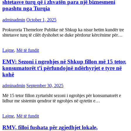
shtetasve turq që i zhvatën para një biznesmeni
poashtu nga Turqia
adminadmin
October 1, 2025
Prokuroria Themelore Publike në Shkup ka nisur hetim kundër tre
shtetasve turq të cilët dyshohet se duke përdorur kërcënime për…
Lajme
,
Më të fundit
EMV: Sezoni i ngrohjes në Shkup fillon më 15 tetor,
konsumatorët t’i përfundojnë ndërhyrjet e tyre në
kohë
adminadmin
September 30, 2025
Më 15 tetor fillon zyrtarisht sezoni i ngrohjes për konsumatorët e
lidhur me sistemin qendror të ngrohjes në qytetin e…
Lajme
,
Më të fundit
RMV, filloi fushata për zgjedhjet lokale,