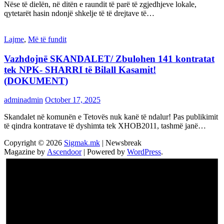
Nëse të dielën, në ditën e raundit të parë të zgjedhjeve lokale,
qytetarët hasin ndonjë shkelje të të drejtave të…
Lajme
,
Më të fundit
Vazhdojnē SKANDALET/ Zbulohen 141 kontratat
tek NPK- SHARRI të Bilall Kasamit!
(DOKUMENT)
adminadmin
October 17, 2025
Skandalet në komunën e Tetovës nuk kanë të ndalur! Pas publikimit
të qindra kontratave të dyshimta tek XHOB2011, tashmë janë…
Copyright © 2026
Sigmak.mk
| Newsbreak
Magazine by
Ascendoor
| Powered by
WordPress
.