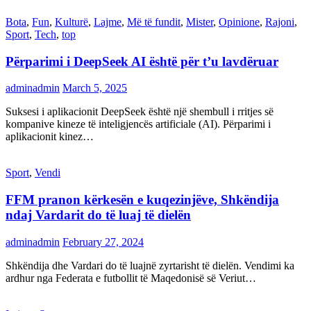
Bota
,
Fun
,
Kulturë
,
Lajme
,
Më të fundit
,
Mister
,
Opinione
,
Rajoni
,
Sport
,
Tech
,
top
Përparimi i DeepSeek AI është për t’u lavdëruar
adminadmin
March 5, 2025
Suksesi i aplikacionit DeepSeek është një shembull i rritjes së
kompanive kineze të inteligjencës artificiale (AI). Përparimi i
aplikacionit kinez…
Sport
,
Vendi
FFM pranon kërkesën e kuqezinjëve, Shkëndija
ndaj Vardarit do të luaj të dielën
adminadmin
February 27, 2024
Shkëndija dhe Vardari do të luajnë zyrtarisht të dielën. Vendimi ka
ardhur nga Federata e futbollit të Maqedonisë së Veriut…