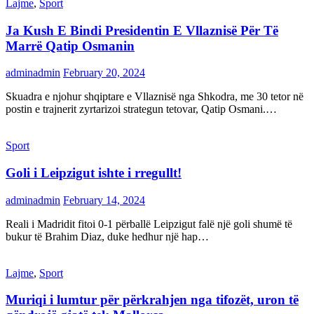
Lajme
,
Sport
Ja Kush E Bindi Presidentin E Vllaznisë Për Të
Marrë Qatip Osmanin
adminadmin
February 20, 2024
Skuadra e njohur shqiptare e Vllaznisë nga Shkodra, me 30 tetor në
postin e trajnerit zyrtarizoi strategun tetovar, Qatip Osmani.…
Sport
Goli i Leipzigut ishte i rregullt!
adminadmin
February 14, 2024
Reali i Madridit fitoi 0-1 përballë Leipzigut falë një goli shumë të
bukur të Brahim Diaz, duke hedhur një hap…
Lajme
,
Sport
Muriqi i lumtur për përkrahjen nga tifozët, uron të