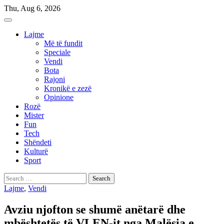
Skip
Thu, Aug 6, 2026
to
content
Lajme
Më të fundit
Speciale
Vendi
Bota
Rajoni
Kronikë e zezë
Opinione
Rozë
Mister
Fun
Tech
Shëndeti
Kulturë
Sport
Search
for:
Lajme
,
Vendi
Avziu njofton se shumë anëtarë dhe
mbështetës të VLEN-it nga Malësia e