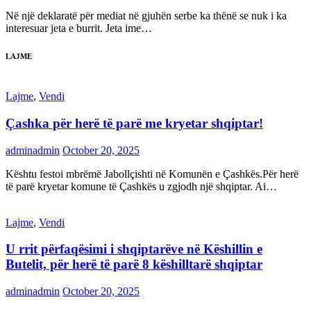
Në një deklaratë për mediat në gjuhën serbe ka thënë se nuk i ka
interesuar jeta e burrit. Jeta ime…
LAJME
Lajme
,
Vendi
Çashka për herë të parë me kryetar shqiptar!
adminadmin
October 20, 2025
Kështu festoi mbrëmë Jabollçishti në Komunën e Çashkës.Për herë
të parë kryetar komune të Çashkës u zgjodh një shqiptar. Ai…
Lajme
,
Vendi
U rrit përfaqësimi i shqiptarëve në Këshillin e
Butelit, për herë të parë 8 këshilltarë shqiptar
adminadmin
October 20, 2025