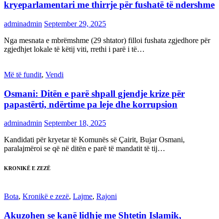
kryeparlamentari me thirrje për fushatë të ndershme
adminadmin
September 29, 2025
Nga mesnata e mbrëmshme (29 shtator) filloi fushata zgjedhore për
zgjedhjet lokale të këtij viti, rrethi i parë i të…
Më të fundit
,
Vendi
Osmani: Ditën e parë shpall gjendje krize për
papastërti, ndërtime pa leje dhe korrupsion
adminadmin
September 18, 2025
Kandidati për kryetar të Komunës së Çairit, Bujar Osmani,
paralajmëroi se që në ditën e parë të mandatit të tij…
KRONIKË E ZEZË
Bota
,
Kronikë e zezë
,
Lajme
,
Rajoni
Akuzohen se kanë lidhje me Shtetin Islamik,