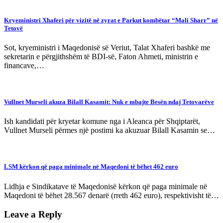
Kryeministri Xhaferi për vizitë në zyrat e Parkut kombëtar “Mali Sharr” në
Tetovë
Sot, kryeministri i Maqedonisë së Veriut, Talat Xhaferi bashkë me
sekretarin e përgjithshëm të BDI-së, Faton Ahmeti, ministrin e
financave,…
Vullnet Murseli akuza Bilall Kasamit: Nuk e mbajte Besën ndaj Tetovarëve
Ish kandidati për kryetar komune nga i Aleanca për Shqiptarët,
Vullnet Murseli përmes një postimi ka akuzuar Bilall Kasamin se…
LSM kërkon që paga minimale në Maqedoni të bëhet 462 euro
Lidhja e Sindikatave të Maqedonisë kërkon që paga minimale në
Maqedoni të bëhet 28.567 denarë (rreth 462 euro), respektivisht të…
Leave a Reply