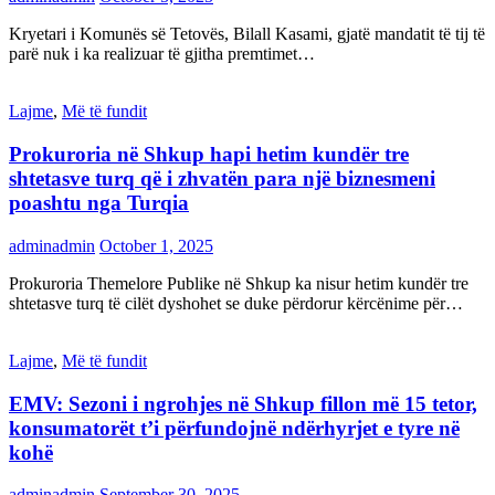
Kryetari i Komunës së Tetovës, Bilall Kasami, gjatë mandatit të tij të
parë nuk i ka realizuar të gjitha premtimet…
Lajme
,
Më të fundit
Prokuroria në Shkup hapi hetim kundër tre
shtetasve turq që i zhvatën para një biznesmeni
poashtu nga Turqia
adminadmin
October 1, 2025
Prokuroria Themelore Publike në Shkup ka nisur hetim kundër tre
shtetasve turq të cilët dyshohet se duke përdorur kërcënime për…
Lajme
,
Më të fundit
EMV: Sezoni i ngrohjes në Shkup fillon më 15 tetor,
konsumatorët t’i përfundojnë ndërhyrjet e tyre në
kohë
adminadmin
September 30, 2025