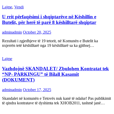
Lajme
,
Vendi
U rrit përfaqësimi i shqiptarëve në Këshillin e
Butelit, për herë të parë 8 këshilltarë shqiptar
adminadmin
October 20, 2025
Rezultati i zgjedhjeve të 19 tetorit, në Komunën e Butelit ka
nxjerrën tetë këshilltarë nga 19 këshilltarë sa ka gjithsej…
Lajme
Vazhdojnë SKANDALET/ Zbulohen Kontratat tek
“NP- PARKINGU” të Bilall Kasamit
(DOKUMENT)
adminadmin
October 17, 2025
Skandalet në komunën e Tetovës nuk kanë të ndalur! Pas publikimit
të qindra kontratave të dyshimta tek XHOB2011, tashmë janë…