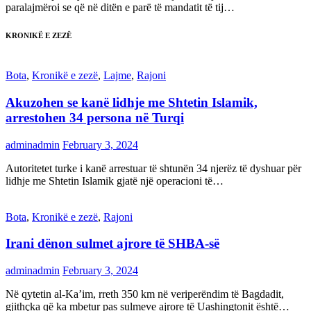
paralajmëroi se që në ditën e parë të mandatit të tij…
KRONIKË E ZEZË
Bota
,
Kronikë e zezë
,
Lajme
,
Rajoni
Akuzohen se kanë lidhje me Shtetin Islamik,
arrestohen 34 persona në Turqi
adminadmin
February 3, 2024
Autoritetet turke i kanë arrestuar të shtunën 34 njerëz të dyshuar për
lidhje me Shtetin Islamik gjatë një operacioni të…
Bota
,
Kronikë e zezë
,
Rajoni
Irani dënon sulmet ajrore të SHBA-së
adminadmin
February 3, 2024
Në qytetin al-Ka’im, rreth 350 km në veriperëndim të Bagdadit,
gjithçka që ka mbetur pas sulmeve ajrore të Uashingtonit është…