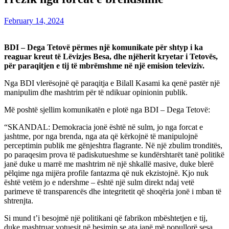
February 14, 2024
BDI – Dega Tetovë përmes një komunikate për shtyp i ka
reaguar kreut të Lëvizjes Besa, dhe njëherit kryetar i Tetovës,
për paraqitjen e tij të mbrëmshme në një emision televiziv.
Nga BDI vlerësojnë që paraqitja e Bilall Kasami ka qenë pastër një
manipulim dhe mashtrim për të ndikuar opinionin publik.
Më poshtë sjellim komunikatën e plotë nga BDI – Dega Tetovë:
“SKANDAL: Demokracia jonë është në sulm, jo nga forcat e
jashtme, por nga brenda, nga ata që kërkojnë të manipulojnë
perceptimin publik me gënjeshtra flagrante. Në një zbulim tronditës,
po paraqesim prova të padiskutueshme se kundërshtarët tanë politikë
janë duke u marrë me mashtrim në një shkallë masive, duke blerë
pëlqime nga mijëra profile fantazma që nuk ekzistojnë. Kjo nuk
është vetëm jo e ndershme – është një sulm direkt ndaj vetë
parimeve të transparencës dhe integritetit që shoqëria jonë i mban të
shtrenjta.
Si mund t’i besojmë një politikani që fabrikon mbështetjen e tij,
duke mashtruar votuesit në besimin se ata janë më popullorë sesa