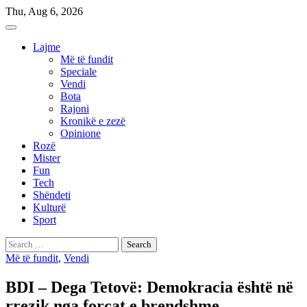
Skip
Thu, Aug 6, 2026
to
content
Lajme
Më të fundit
Speciale
Vendi
Bota
Rajoni
Kronikë e zezë
Opinione
Rozë
Mister
Fun
Tech
Shëndeti
Kulturë
Sport
Search
for:
Më të fundit
,
Vendi
BDI – Dega Tetovë: Demokracia është në
rrezik nga forcat e brendshme