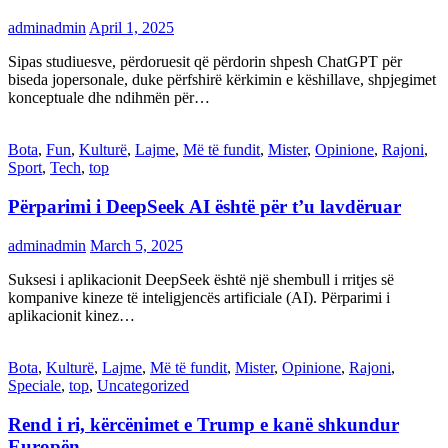
adminadmin
April 1, 2025
Sipas studiuesve, përdoruesit që përdorin shpesh ChatGPT për
biseda jopersonale, duke përfshirë kërkimin e këshillave, shpjegimet
konceptuale dhe ndihmën për…
Bota
,
Fun
,
Kulturë
,
Lajme
,
Më të fundit
,
Mister
,
Opinione
,
Rajoni
,
Sport
,
Tech
,
top
Përparimi i DeepSeek AI është për t’u lavdëruar
adminadmin
March 5, 2025
Suksesi i aplikacionit DeepSeek është një shembull i rritjes së
kompanive kineze të inteligjencës artificiale (AI). Përparimi i
aplikacionit kinez…
Bota
,
Kulturë
,
Lajme
,
Më të fundit
,
Mister
,
Opinione
,
Rajoni
,
Speciale
,
top
,
Uncategorized
Rend i ri, kërcënimet e Trump e kanë shkundur
Europën