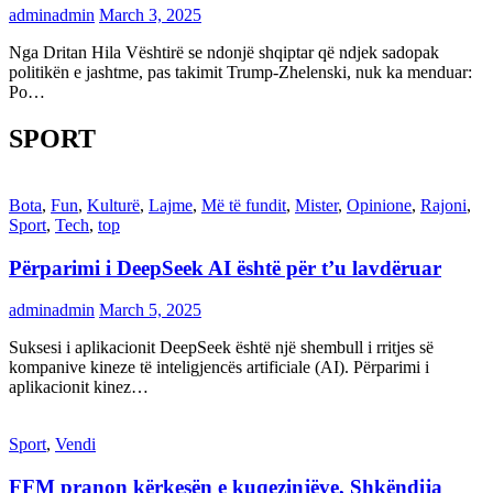
adminadmin
March 3, 2025
Nga Dritan Hila Vështirë se ndonjë shqiptar që ndjek sadopak
politikën e jashtme, pas takimit Trump-Zhelenski, nuk ka menduar:
Po…
SPORT
Bota
,
Fun
,
Kulturë
,
Lajme
,
Më të fundit
,
Mister
,
Opinione
,
Rajoni
,
Sport
,
Tech
,
top
Përparimi i DeepSeek AI është për t’u lavdëruar
adminadmin
March 5, 2025
Suksesi i aplikacionit DeepSeek është një shembull i rritjes së
kompanive kineze të inteligjencës artificiale (AI). Përparimi i
aplikacionit kinez…
Sport
,
Vendi
FFM pranon kërkesën e kuqezinjëve, Shkëndija