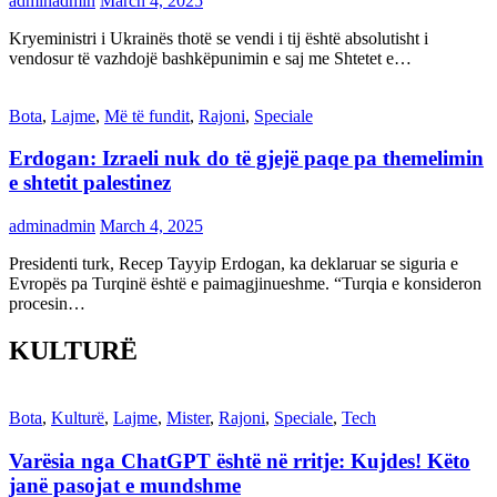
adminadmin
March 4, 2025
Kryeministri i Ukrainës thotë se vendi i tij është absolutisht i
vendosur të vazhdojë bashkëpunimin e saj me Shtetet e…
Bota
,
Lajme
,
Më të fundit
,
Rajoni
,
Speciale
Erdogan: Izraeli nuk do të gjejë paqe pa themelimin
e shtetit palestinez
adminadmin
March 4, 2025
Presidenti turk, Recep Tayyip Erdogan, ka deklaruar se siguria e
Evropës pa Turqinë është e paimagjinueshme. “Turqia e konsideron
procesin…
KULTURË
Bota
,
Kulturë
,
Lajme
,
Mister
,
Rajoni
,
Speciale
,
Tech
Varësia nga ChatGPT është në rritje: Kujdes! Këto
janë pasojat e mundshme