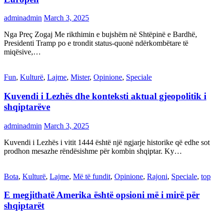
adminadmin
March 3, 2025
Nga Preç Zogaj Me rikthimin e bujshëm në Shtëpinë e Bardhë,
Presidenti Tramp po e trondit status-quonë ndërkombëtare të
miqësive,…
Fun
,
Kulturë
,
Lajme
,
Mister
,
Opinione
,
Speciale
Kuvendi i Lezhës dhe konteksti aktual gjeopolitik i
shqiptarëve
adminadmin
March 3, 2025
Kuvendi i Lezhës i vitit 1444 është një ngjarje historike që edhe sot
prodhon mesazhe rëndësishme për kombin shqiptar. Ky…
Bota
,
Kulturë
,
Lajme
,
Më të fundit
,
Opinione
,
Rajoni
,
Speciale
,
top
E megjithatë Amerika është opsioni më i mirë për
shqiptarët