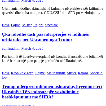
adminadmin
March 4, 2025
Gjermania ndodhet aktualisht në kulmin e përpjekjeve për krijimin e
qeverisë dhe koha nuk pret. CDU/CSU dhe SPD po vazhdojnë…
Bota
,
Lajme
,
Mister
,
Rajoni
,
Speciale
Çka ndodhë tash pas ndërprerjes së ndihmës
ushtarake për Ukrainën nga Trump
adminadmin
March 4, 2025
Pas takimit të liderëve evropianë në Londër, francezët dhe britanikët
kanë hartuar një plan paqeje për luftën në Ukrainë, të…
Bota
,
Kronikë e zezë
,
Lajme
,
Më të fundit
,
Mister
,
Rajoni
,
Speciale
,
top
Trump ndërpreu ndihmën ushtarake, kryeministri i
Ukrainës: Të vendosur për vazhdimin e
bashkëpunimit me SHBA!