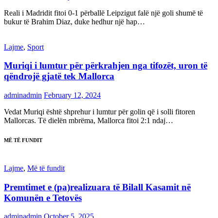
Reali i Madridit fitoi 0-1 përballë Leipzigut falë një goli shumë të
bukur të Brahim Diaz, duke hedhur një hap…
Lajme
,
Sport
Muriqi i lumtur për përkrahjen nga tifozët, uron të
qëndrojë gjatë tek Mallorca
adminadmin
February 12, 2024
Vedat Muriqi është shprehur i lumtur për golin që i solli fitoren
Mallorcas. Të dielën mbrëma, Mallorca fitoi 2:1 ndaj…
MË TË FUNDIT
Lajme
,
Më të fundit
Premtimet e (pa)realizuara të Bilall Kasamit në
Komunën e Tetovës
adminadmin
October 5, 2025