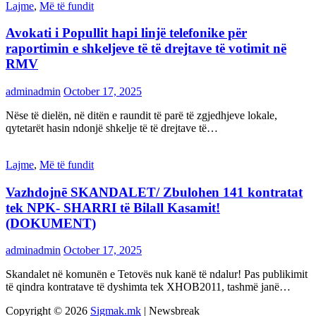
Lajme
,
Më të fundit
Avokati i Popullit hapi linjë telefonike për
raportimin e shkeljeve të të drejtave të votimit në
RMV
adminadmin
October 17, 2025
Nëse të dielën, në ditën e raundit të parë të zgjedhjeve lokale,
qytetarët hasin ndonjë shkelje të të drejtave të…
Lajme
,
Më të fundit
Vazhdojnē SKANDALET/ Zbulohen 141 kontratat
tek NPK- SHARRI të Bilall Kasamit!
(DOKUMENT)
adminadmin
October 17, 2025
Skandalet në komunën e Tetovës nuk kanë të ndalur! Pas publikimit
të qindra kontratave të dyshimta tek XHOB2011, tashmë janë…
Copyright © 2026
Sigmak.mk
| Newsbreak