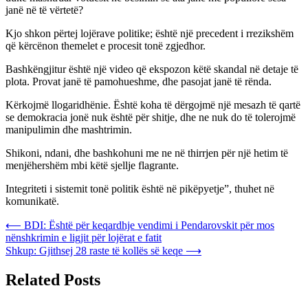
janë në të vërtetë?
Kjo shkon përtej lojërave politike; është një precedent i rrezikshëm
që kërcënon themelet e procesit tonë zgjedhor.
Bashkëngjitur është një video që ekspozon këtë skandal në detaje të
plota. Provat janë të pamohueshme, dhe pasojat janë të rënda.
Kërkojmë llogaridhënie. Është koha të dërgojmë një mesazh të qartë
se demokracia jonë nuk është për shitje, dhe ne nuk do të tolerojmë
manipulimin dhe mashtrimin.
Shikoni, ndani, dhe bashkohuni me ne në thirrjen për një hetim të
menjëhershëm mbi këtë sjellje flagrante.
Integriteti i sistemit tonë politik është në pikëpyetje”, thuhet në
komunikatë.
Post
⟵
BDI: Është për keqardhje vendimi i Pendarovskit për mos
nënshkrimin e ligjit për lojërat e fatit
navigation
Shkup: Gjithsej 28 raste të kollës së keqe
⟶
Related Posts