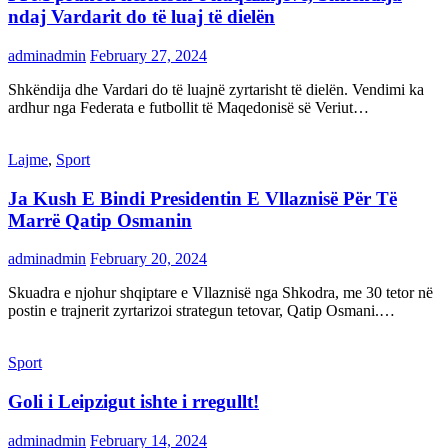
ndaj Vardarit do të luaj të dielën
adminadmin
February 27, 2024
Shkëndija dhe Vardari do të luajnë zyrtarisht të dielën. Vendimi ka
ardhur nga Federata e futbollit të Maqedonisë së Veriut…
Lajme
,
Sport
Ja Kush E Bindi Presidentin E Vllaznisë Për Të
Marrë Qatip Osmanin
adminadmin
February 20, 2024
Skuadra e njohur shqiptare e Vllaznisë nga Shkodra, me 30 tetor në
postin e trajnerit zyrtarizoi strategun tetovar, Qatip Osmani.…
Sport
Goli i Leipzigut ishte i rregullt!
adminadmin
February 14, 2024