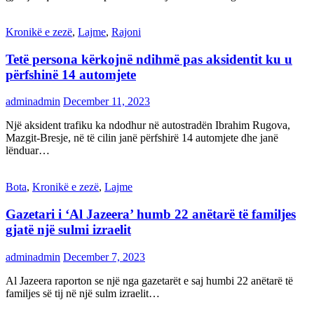
Kronikë e zezë
,
Lajme
,
Rajoni
Tetë persona kërkojnë ndihmë pas aksidentit ku u
përfshinë 14 automjete
adminadmin
December 11, 2023
Një aksident trafiku ka ndodhur në autostradën Ibrahim Rugova,
Mazgit-Bresje, në të cilin janë përfshirë 14 automjete dhe janë
lënduar…
Bota
,
Kronikë e zezë
,
Lajme
Gazetari i ‘Al Jazeera’ humb 22 anëtarë të familjes
gjatë një sulmi izraelit
adminadmin
December 7, 2023
Al Jazeera raporton se një nga gazetarët e saj humbi 22 anëtarë të
familjes së tij në një sulm izraelit…