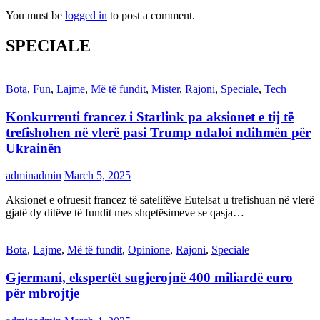
You must be
logged in
to post a comment.
SPECIALE
Bota
,
Fun
,
Lajme
,
Më të fundit
,
Mister
,
Rajoni
,
Speciale
,
Tech
Konkurrenti francez i Starlink pa aksionet e tij të
trefishohen në vlerë pasi Trump ndaloi ndihmën për
Ukrainën
adminadmin
March 5, 2025
Aksionet e ofruesit francez të satelitëve Eutelsat u trefishuan në vlerë
gjatë dy ditëve të fundit mes shqetësimeve se qasja…
Bota
,
Lajme
,
Më të fundit
,
Opinione
,
Rajoni
,
Speciale
Gjermani, ekspertët sugjerojnë 400 miliardë euro
për mbrojtje