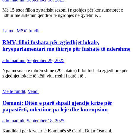
Më 15 tetor fillon zyrtarisht sezoni i ngrohjes për konsumatorët e
lidhur me sistemin qendror të ngrohjes në qytetin e…
Lajme
,
Më të fundit
RMV, filloi fushata për zgjedhjet lokale,
kryeparlamentari me thirrje për fushatë të ndershme
adminadmin
September 29, 2025
Nga mesnata e mbrëmshme (29 shtator) filloi fushata zgjedhore për
zgjedhjet lokale të këtij viti, rrethi i parë i të…
Më të fundit
,
Vendi
Osmani: Ditën e parë shpall gjendje krize për
papastërti, ndërtime pa leje dhe korrupsion
adminadmin
September 18, 2025
Kandidati për kryetar të Komunës së Çairit, Bujar Osmani,