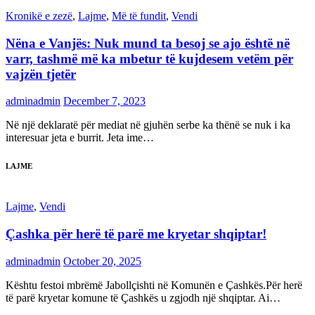
Kronikë e zezë
,
Lajme
,
Më të fundit
,
Vendi
Nëna e Vanjës: Nuk mund ta besoj se ajo është në
varr, tashmë më ka mbetur të kujdesem vetëm për
vajzën tjetër
adminadmin
December 7, 2023
Në një deklaratë për mediat në gjuhën serbe ka thënë se nuk i ka
interesuar jeta e burrit. Jeta ime…
LAJME
Lajme
,
Vendi
Çashka për herë të parë me kryetar shqiptar!
adminadmin
October 20, 2025
Kështu festoi mbrëmë Jabollçishti në Komunën e Çashkës.Për herë
të parë kryetar komune të Çashkës u zgjodh një shqiptar. Ai…