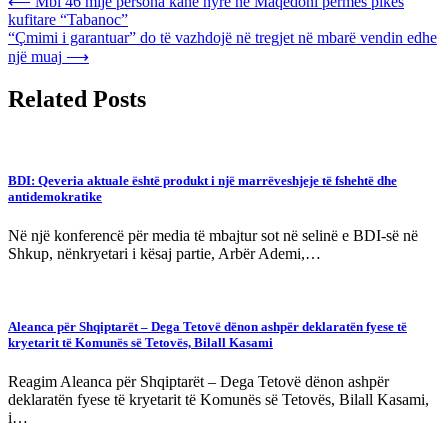
Post
⟵
Mbi 46 mijë persona kanë hyrë në Maqedoni përmes pikës
kufitare “Tabanoc”
navigation
“Çmimi i garantuar” do të vazhdojë në tregjet në mbarë vendin edhe
një muaj
⟶
Related Posts
BDI: Qeveria aktuale është produkt i një marrëveshjeje të fshehtë dhe
antidemokratike
Në një konferencë për media të mbajtur sot në selinë e BDI-së në
Shkup, nënkryetari i kësaj partie, Arbër Ademi,…
Aleanca për Shqiptarët – Dega Tetovë dënon ashpër deklaratën fyese të
kryetarit të Komunës së Tetovës, Bilall Kasami
Reagim Aleanca për Shqiptarët – Dega Tetovë dënon ashpër
deklaratën fyese të kryetarit të Komunës së Tetovës, Bilall Kasami,
i…