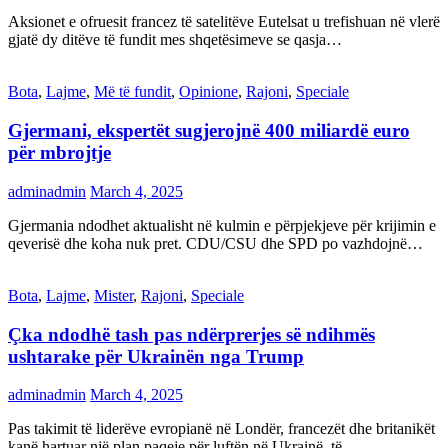
Aksionet e ofruesit francez të satelitëve Eutelsat u trefishuan në vlerë
gjatë dy ditëve të fundit mes shqetësimeve se qasja…
Bota
,
Lajme
,
Më të fundit
,
Opinione
,
Rajoni
,
Speciale
Gjermani, ekspertët sugjerojnë 400 miliardë euro
për mbrojtje
adminadmin
March 4, 2025
Gjermania ndodhet aktualisht në kulmin e përpjekjeve për krijimin e
qeverisë dhe koha nuk pret. CDU/CSU dhe SPD po vazhdojnë…
Bota
,
Lajme
,
Mister
,
Rajoni
,
Speciale
Çka ndodhë tash pas ndërprerjes së ndihmës
ushtarake për Ukrainën nga Trump
adminadmin
March 4, 2025
Pas takimit të liderëve evropianë në Londër, francezët dhe britanikët
kanë hartuar një plan paqeje për luftën në Ukrainë, të…