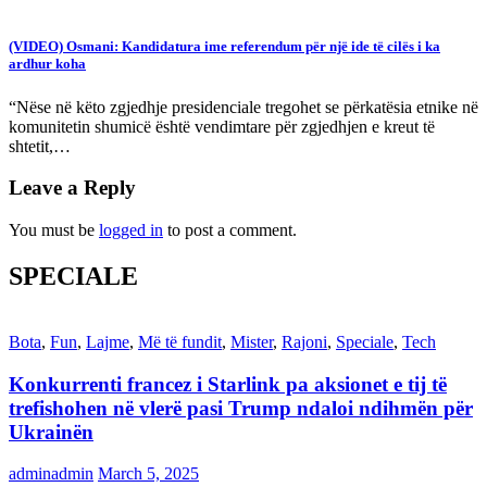
(VIDEO) Osmani: Kandidatura ime referendum për një ide të cilës i ka
ardhur koha
“Nëse në këto zgjedhje presidenciale tregohet se përkatësia etnike në
komunitetin shumicë është vendimtare për zgjedhjen e kreut të
shtetit,…
Leave a Reply
You must be
logged in
to post a comment.
SPECIALE
Bota
,
Fun
,
Lajme
,
Më të fundit
,
Mister
,
Rajoni
,
Speciale
,
Tech
Konkurrenti francez i Starlink pa aksionet e tij të
trefishohen në vlerë pasi Trump ndaloi ndihmën për
Ukrainën
adminadmin
March 5, 2025