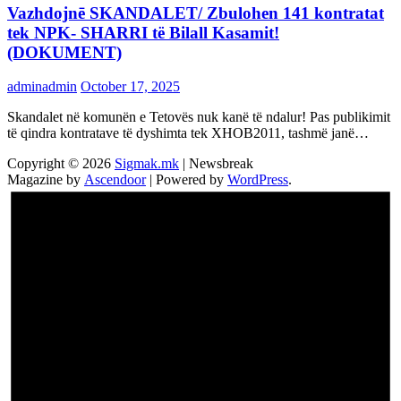
Vazhdojnē SKANDALET/ Zbulohen 141 kontratat
tek NPK- SHARRI të Bilall Kasamit!
(DOKUMENT)
adminadmin
October 17, 2025
Skandalet në komunën e Tetovës nuk kanë të ndalur! Pas publikimit
të qindra kontratave të dyshimta tek XHOB2011, tashmë janë…
Copyright © 2026
Sigmak.mk
| Newsbreak
Magazine by
Ascendoor
| Powered by
WordPress
.