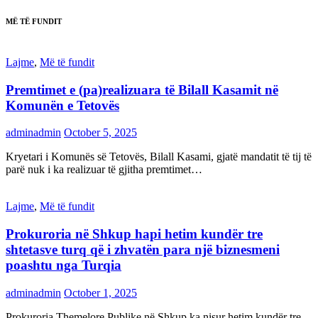
MË TË FUNDIT
Lajme
,
Më të fundit
Premtimet e (pa)realizuara të Bilall Kasamit në
Komunën e Tetovës
adminadmin
October 5, 2025
Kryetari i Komunës së Tetovës, Bilall Kasami, gjatë mandatit të tij të
parë nuk i ka realizuar të gjitha premtimet…
Lajme
,
Më të fundit
Prokuroria në Shkup hapi hetim kundër tre
shtetasve turq që i zhvatën para një biznesmeni
poashtu nga Turqia
adminadmin
October 1, 2025
Prokuroria Themelore Publike në Shkup ka nisur hetim kundër tre