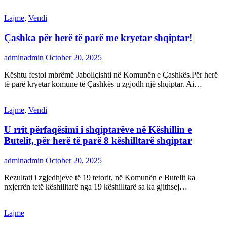
Lajme
,
Vendi
Çashka për herë të parë me kryetar shqiptar!
adminadmin
October 20, 2025
Kështu festoi mbrëmë Jabollçishti në Komunën e Çashkës.Për herë
të parë kryetar komune të Çashkës u zgjodh një shqiptar. Ai…
Lajme
,
Vendi
U rrit përfaqësimi i shqiptarëve në Këshillin e
Butelit, për herë të parë 8 këshilltarë shqiptar
adminadmin
October 20, 2025
Rezultati i zgjedhjeve të 19 tetorit, në Komunën e Butelit ka
nxjerrën tetë këshilltarë nga 19 këshilltarë sa ka gjithsej…
Lajme