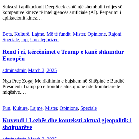
Suksesi i aplikacionit DeepSeek është një shembull i rritjes së
kompanive kineze të inteligjencës artificiale (AI). Përparimi i
aplikacionit kinez…
Bota
,
Kulturë
,
Lajme
,
Më të fundit
,
Mister
,
Opinione
,
Rajoni
,
Speciale
,
top
,
Uncategorized
Rend i ri, kërcënimet e Trump e kanë shkundur
Europën
adminadmin
March 3, 2025
Nga Preç Zogaj Me rikthimin e bujshëm në Shtëpinë e Bardhë,
Presidenti Tramp po e trondit status-quonë ndërkombëtare të
miqësive,…
Fun
,
Kulturë
,
Lajme
,
Mister
,
Opinione
,
Speciale
Kuvendi i Lezhës dhe konteksti aktual gjeopolitik i
shqiptarëve