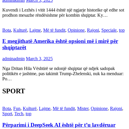
adminadmin
March 3, 2025
Kuvendi i Lezhës i vitit 1444 është një ngjarje historike që edhe sot
prodhon mesazhe rëndësishme për kombin shqiptar. Ky…
Bota
,
Kulturë
,
Lajme
,
Më të fundit
,
Opinione
,
Rajoni
,
Speciale
,
top
E megjithatë Amerika është opsioni më i mirë për
shqiptarët
adminadmin
March 3, 2025
Nga Dritan Hila Vështirë se ndonjë shqiptar që ndjek sadopak
politikën e jashtme, pas takimit Trump-Zhelenski, nuk ka menduar:
Po…
SPORT
Bota
,
Fun
,
Kulturë
,
Lajme
,
Më të fundit
,
Mister
,
Opinione
,
Rajoni
,
Sport
,
Tech
,
top
Përparimi i DeepSeek AI është për t’u lavdëruar