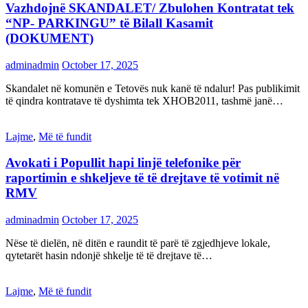
Vazhdojnë SKANDALET/ Zbulohen Kontratat tek
“NP- PARKINGU” të Bilall Kasamit
(DOKUMENT)
adminadmin
October 17, 2025
Skandalet në komunën e Tetovës nuk kanë të ndalur! Pas publikimit
të qindra kontratave të dyshimta tek XHOB2011, tashmë janë…
Lajme
,
Më të fundit
Avokati i Popullit hapi linjë telefonike për
raportimin e shkeljeve të të drejtave të votimit në
RMV
adminadmin
October 17, 2025
Nëse të dielën, në ditën e raundit të parë të zgjedhjeve lokale,
qytetarët hasin ndonjë shkelje të të drejtave të…
Lajme
,
Më të fundit