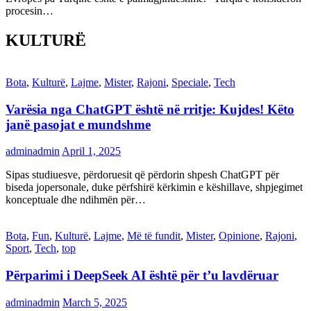
procesin…
KULTURË
Bota
,
Kulturë
,
Lajme
,
Mister
,
Rajoni
,
Speciale
,
Tech
Varësia nga ChatGPT është në rritje: Kujdes! Këto
janë pasojat e mundshme
adminadmin
April 1, 2025
Sipas studiuesve, përdoruesit që përdorin shpesh ChatGPT për
biseda jopersonale, duke përfshirë kërkimin e këshillave, shpjegimet
konceptuale dhe ndihmën për…
Bota
,
Fun
,
Kulturë
,
Lajme
,
Më të fundit
,
Mister
,
Opinione
,
Rajoni
,
Sport
,
Tech
,
top
Përparimi i DeepSeek AI është për t’u lavdëruar
adminadmin
March 5, 2025