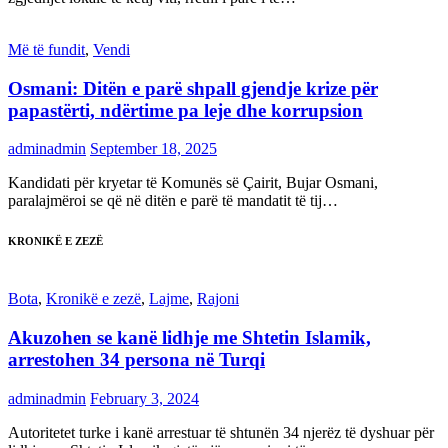
Më të fundit
,
Vendi
Osmani: Ditën e parë shpall gjendje krize për
papastërti, ndërtime pa leje dhe korrupsion
adminadmin
September 18, 2025
Kandidati për kryetar të Komunës së Çairit, Bujar Osmani,
paralajmëroi se që në ditën e parë të mandatit të tij…
KRONIKË E ZEZË
Bota
,
Kronikë e zezë
,
Lajme
,
Rajoni
Akuzohen se kanë lidhje me Shtetin Islamik,
arrestohen 34 persona në Turqi
adminadmin
February 3, 2024
Autoritetet turke i kanë arrestuar të shtunën 34 njerëz të dyshuar për