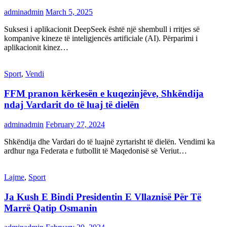
adminadmin
March 5, 2025
Suksesi i aplikacionit DeepSeek është një shembull i rritjes së
kompanive kineze të inteligjencës artificiale (AI). Përparimi i
aplikacionit kinez…
Sport
,
Vendi
FFM pranon kërkesën e kuqezinjëve, Shkëndija
ndaj Vardarit do të luaj të dielën
adminadmin
February 27, 2024
Shkëndija dhe Vardari do të luajnë zyrtarisht të dielën. Vendimi ka
ardhur nga Federata e futbollit të Maqedonisë së Veriut…
Lajme
,
Sport
Ja Kush E Bindi Presidentin E Vllaznisë Për Të
Marrë Qatip Osmanin