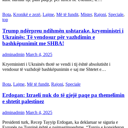
Bota
,
Kronikë e zezë
,
Lajme
,
Më të fundit
,
Mister
,
Rajoni
,
Speciale
,
top
Trump ndërpreu ndihmën ushtarake, kryeministri i
Ukrainës: Të vendosur për vazhdimin e
bashkëpunimit me SHBA!
adminadmin
March 4, 2025
Kryeministri i Ukrainës thotë se vendi i tij është absolutisht i
vendosur të vazhdojë bashkëpunimin e saj me Shtetet e…
Bota
,
Lajme
,
Më të fundit
,
Rajoni
,
Speciale
Erdogan: Izraeli nuk do të gjejë paqe pa themelimin
e shtetit palestinez
adminadmin
March 4, 2025
Presidenti turk, Recep Tayyip Erdogan, ka deklaruar se siguria e
Evropës pa Turqinë është e paimagjinueshme. “Turqia e konsideron