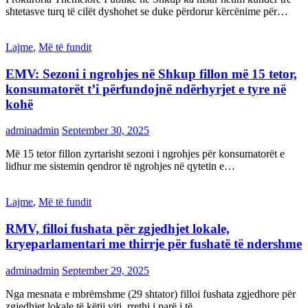
shtetasve turq të cilët dyshohet se duke përdorur kërcënime për…
Lajme
,
Më të fundit
EMV: Sezoni i ngrohjes në Shkup fillon më 15 tetor,
konsumatorët t’i përfundojnë ndërhyrjet e tyre në
kohë
adminadmin
September 30, 2025
Më 15 tetor fillon zyrtarisht sezoni i ngrohjes për konsumatorët e
lidhur me sistemin qendror të ngrohjes në qytetin e…
Lajme
,
Më të fundit
RMV, filloi fushata për zgjedhjet lokale,
kryeparlamentari me thirrje për fushatë të ndershme
adminadmin
September 29, 2025
Nga mesnata e mbrëmshme (29 shtator) filloi fushata zgjedhore për
zgjedhjet lokale të këtij viti, rrethi i parë i të…