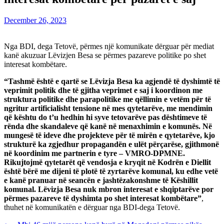
December 26, 2023
Nga BDI, dega Tetovë, përmes një komunikate dërguar për mediat
kanë akuzuar Lëvizjen Besa se përmes pazareve politike po shet
interesat kombëtare.
“Tashmë është e qartë se Lëvizja Besa ka agjendë të dyshimtë të
veprimit politik dhe të gjitha veprimet e saj i koordinon me
struktura politike dhe parapolitike me qëllimin e vetëm për të
ngritur artificialisht tensione në mes qytetarëve, me mendimin
që kështu do t’u hedhin hi syve tetovarëve pas dështimeve të
rënda dhe skandaleve që kanë në menaxhimin e komunës. Në
mungesë të ideve dhe projekteve për të mirën e qytetarëve, kjo
strukturë ka zgjedhur propagandën e ulët përçarëse, gjithmonë
në koordinim me partnerin e tyre – VMRO-DPMNE.
Rikujtojmë qytetarët që vendosja e kryqit në Kodrën e Diellit
është bërë me dijeni të plotë të zyrtarëve komunal, ku edhe vetë
e kanë pranuar në seancën e jashtëzakonshme të Këshillit
komunal. Lëvizja Besa nuk mbron interesat e shqiptarëve por
përmes pazareve të dyshimta po shet interesat kombëtare”
,
thuhet në komunikatën e dërguar nga BDI-dega Tetovë.