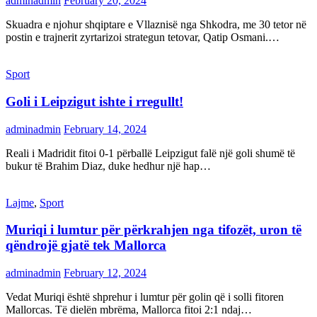
adminadmin
February 20, 2024
Skuadra e njohur shqiptare e Vllaznisë nga Shkodra, me 30 tetor në
postin e trajnerit zyrtarizoi strategun tetovar, Qatip Osmani.…
Sport
Goli i Leipzigut ishte i rregullt!
adminadmin
February 14, 2024
Reali i Madridit fitoi 0-1 përballë Leipzigut falë një goli shumë të
bukur të Brahim Diaz, duke hedhur një hap…
Lajme
,
Sport
Muriqi i lumtur për përkrahjen nga tifozët, uron të
qëndrojë gjatë tek Mallorca
adminadmin
February 12, 2024
Vedat Muriqi është shprehur i lumtur për golin që i solli fitoren
Mallorcas. Të dielën mbrëma, Mallorca fitoi 2:1 ndaj…