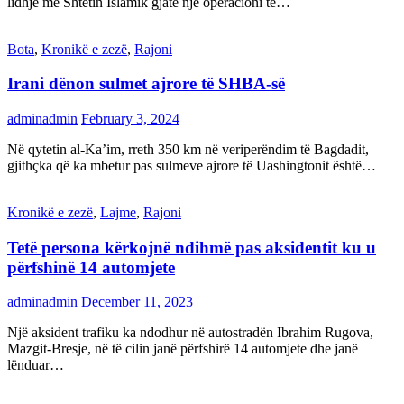
lidhje me Shtetin Islamik gjatë një operacioni të…
Bota
,
Kronikë e zezë
,
Rajoni
Irani dënon sulmet ajrore të SHBA-së
adminadmin
February 3, 2024
Në qytetin al-Ka’im, rreth 350 km në veriperëndim të Bagdadit,
gjithçka që ka mbetur pas sulmeve ajrore të Uashingtonit është…
Kronikë e zezë
,
Lajme
,
Rajoni
Tetë persona kërkojnë ndihmë pas aksidentit ku u
përfshinë 14 automjete
adminadmin
December 11, 2023
Një aksident trafiku ka ndodhur në autostradën Ibrahim Rugova,
Mazgit-Bresje, në të cilin janë përfshirë 14 automjete dhe janë
lënduar…