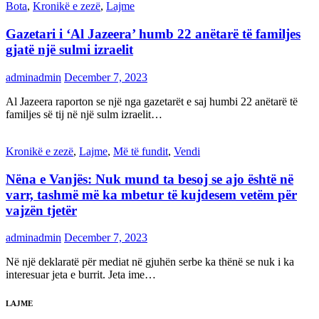
Bota
,
Kronikë e zezë
,
Lajme
Gazetari i ‘Al Jazeera’ humb 22 anëtarë të familjes
gjatë një sulmi izraelit
adminadmin
December 7, 2023
Al Jazeera raporton se një nga gazetarët e saj humbi 22 anëtarë të
familjes së tij në një sulm izraelit…
Kronikë e zezë
,
Lajme
,
Më të fundit
,
Vendi
Nëna e Vanjës: Nuk mund ta besoj se ajo është në
varr, tashmë më ka mbetur të kujdesem vetëm për
vajzën tjetër
adminadmin
December 7, 2023
Në një deklaratë për mediat në gjuhën serbe ka thënë se nuk i ka
interesuar jeta e burrit. Jeta ime…
LAJME