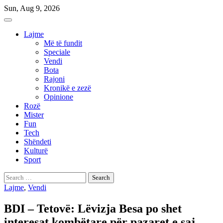
Skip
Sun, Aug 9, 2026
to
content
Lajme
Më të fundit
Speciale
Vendi
Bota
Rajoni
Kronikë e zezë
Opinione
Rozë
Mister
Fun
Tech
Shëndeti
Kulturë
Sport
Search
for:
Lajme
,
Vendi
BDI – Tetovë: Lëvizja Besa po shet
interesat kombëtare për pazaret e saj