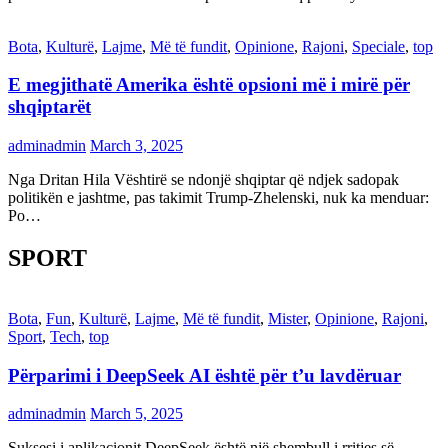
Bota
,
Kulturë
,
Lajme
,
Më të fundit
,
Opinione
,
Rajoni
,
Speciale
,
top
E megjithatë Amerika është opsioni më i mirë për
shqiptarët
adminadmin
March 3, 2025
Nga Dritan Hila Vështirë se ndonjë shqiptar që ndjek sadopak
politikën e jashtme, pas takimit Trump-Zhelenski, nuk ka menduar:
Po…
SPORT
Bota
,
Fun
,
Kulturë
,
Lajme
,
Më të fundit
,
Mister
,
Opinione
,
Rajoni
,
Sport
,
Tech
,
top
Përparimi i DeepSeek AI është për t’u lavdëruar
adminadmin
March 5, 2025
Suksesi i aplikacionit DeepSeek është një shembull i rritjes së