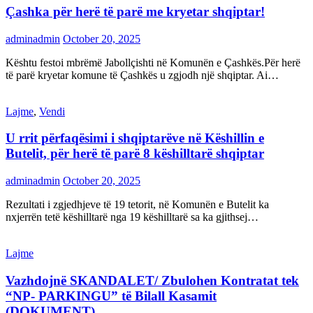
Çashka për herë të parë me kryetar shqiptar!
adminadmin
October 20, 2025
Kështu festoi mbrëmë Jabollçishti në Komunën e Çashkës.Për herë
të parë kryetar komune të Çashkës u zgjodh një shqiptar. Ai…
Lajme
,
Vendi
U rrit përfaqësimi i shqiptarëve në Këshillin e
Butelit, për herë të parë 8 këshilltarë shqiptar
adminadmin
October 20, 2025
Rezultati i zgjedhjeve të 19 tetorit, në Komunën e Butelit ka
nxjerrën tetë këshilltarë nga 19 këshilltarë sa ka gjithsej…
Lajme
Vazhdojnë SKANDALET/ Zbulohen Kontratat tek
“NP- PARKINGU” të Bilall Kasamit
(DOKUMENT)