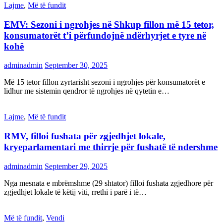
Lajme
,
Më të fundit
EMV: Sezoni i ngrohjes në Shkup fillon më 15 tetor,
konsumatorët t’i përfundojnë ndërhyrjet e tyre në
kohë
adminadmin
September 30, 2025
Më 15 tetor fillon zyrtarisht sezoni i ngrohjes për konsumatorët e
lidhur me sistemin qendror të ngrohjes në qytetin e…
Lajme
,
Më të fundit
RMV, filloi fushata për zgjedhjet lokale,
kryeparlamentari me thirrje për fushatë të ndershme
adminadmin
September 29, 2025
Nga mesnata e mbrëmshme (29 shtator) filloi fushata zgjedhore për
zgjedhjet lokale të këtij viti, rrethi i parë i të…
Më të fundit
,
Vendi