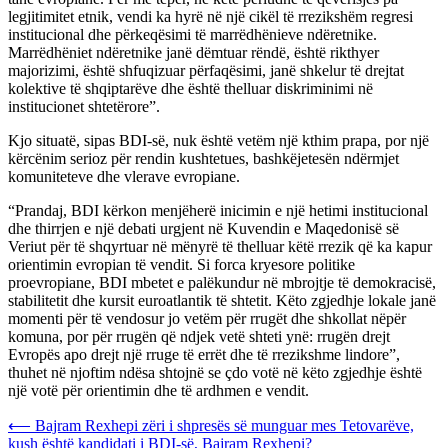
legjitimitet etnik, vendi ka hyrë në një cikël të rrezikshëm regresi
institucional dhe përkeqësimi të marrëdhënieve ndëretnike.
Marrëdhëniet ndëretnike janë dëmtuar rëndë, është rikthyer
majorizimi, është shfuqizuar përfaqësimi, janë shkelur të drejtat
kolektive të shqiptarëve dhe është thelluar diskriminimi në
institucionet shtetërore”.
Kjo situatë, sipas BDI-së, nuk është vetëm një kthim prapa, por një
kërcënim serioz për rendin kushtetues, bashkëjetesën ndërmjet
komuniteteve dhe vlerave evropiane.
“Prandaj, BDI kërkon menjëherë inicimin e një hetimi institucional
dhe thirrjen e një debati urgjent në Kuvendin e Maqedonisë së
Veriut për të shqyrtuar në mënyrë të thelluar këtë rrezik që ka kapur
orientimin evropian të vendit. Si forca kryesore politike
proevropiane, BDI mbetet e palëkundur në mbrojtje të demokracisë,
stabilitetit dhe kursit euroatlantik të shtetit. Këto zgjedhje lokale janë
momenti për të vendosur jo vetëm për rrugët dhe shkollat nëpër
komuna, por për rrugën që ndjek vetë shteti ynë: rrugën drejt
Evropës apo drejt një rruge të errët dhe të rrezikshme lindore”,
thuhet në njoftim ndësa shtojnë se çdo votë në këto zgjedhje është
një votë për orientimin dhe të ardhmen e vendit.
Post
⟵
Bajram Rexhepi zëri i shpresës së munguar mes Tetovarëve,
kush është kandidati i BDI-së, Bajram Rexhepi?