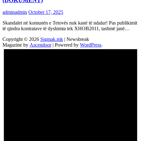
(DOKUMENT)
adminadmin
October 17, 2025
Skandalet në komunën e Tetovës nuk kanë të ndalur! Pas publikimit
të qindra kontratave të dyshimta tek XHOB2011, tashmë janë…
Copyright © 2026
Sigmak.mk
| Newsbreak
Magazine by
Ascendoor
| Powered by
WordPress
.