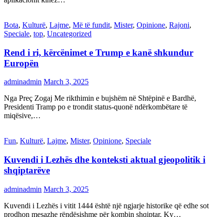
Bota
,
Kulturë
,
Lajme
,
Më të fundit
,
Mister
,
Opinione
,
Rajoni
,
Speciale
,
top
,
Uncategorized
Rend i ri, kërcënimet e Trump e kanë shkundur
Europën
adminadmin
March 3, 2025
Nga Preç Zogaj Me rikthimin e bujshëm në Shtëpinë e Bardhë,
Presidenti Tramp po e trondit status-quonë ndërkombëtare të
miqësive,…
Fun
,
Kulturë
,
Lajme
,
Mister
,
Opinione
,
Speciale
Kuvendi i Lezhës dhe konteksti aktual gjeopolitik i
shqiptarëve
adminadmin
March 3, 2025
Kuvendi i Lezhës i vitit 1444 është një ngjarje historike që edhe sot
prodhon mesazhe rëndësishme për kombin shqiptar. Ky…