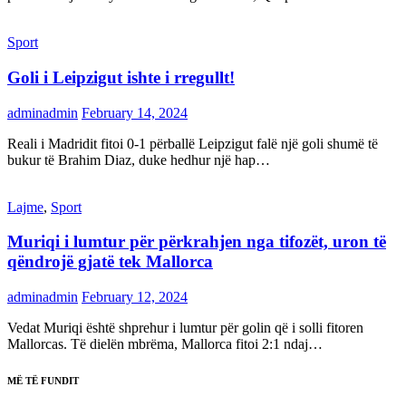
Sport
Goli i Leipzigut ishte i rregullt!
adminadmin
February 14, 2024
Reali i Madridit fitoi 0-1 përballë Leipzigut falë një goli shumë të
bukur të Brahim Diaz, duke hedhur një hap…
Lajme
,
Sport
Muriqi i lumtur për përkrahjen nga tifozët, uron të
qëndrojë gjatë tek Mallorca
adminadmin
February 12, 2024
Vedat Muriqi është shprehur i lumtur për golin që i solli fitoren
Mallorcas. Të dielën mbrëma, Mallorca fitoi 2:1 ndaj…
MË TË FUNDIT