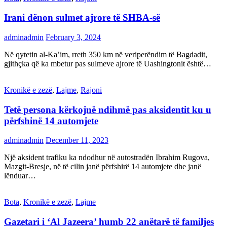
Irani dënon sulmet ajrore të SHBA-së
adminadmin
February 3, 2024
Në qytetin al-Ka’im, rreth 350 km në veriperëndim të Bagdadit,
gjithçka që ka mbetur pas sulmeve ajrore të Uashingtonit është…
Kronikë e zezë
,
Lajme
,
Rajoni
Tetë persona kërkojnë ndihmë pas aksidentit ku u
përfshinë 14 automjete
adminadmin
December 11, 2023
Një aksident trafiku ka ndodhur në autostradën Ibrahim Rugova,
Mazgit-Bresje, në të cilin janë përfshirë 14 automjete dhe janë
lënduar…
Bota
,
Kronikë e zezë
,
Lajme
Gazetari i ‘Al Jazeera’ humb 22 anëtarë të familjes