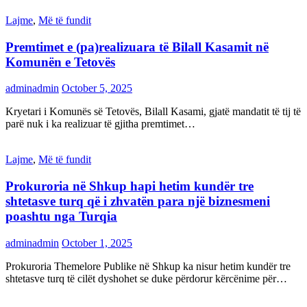
Lajme
,
Më të fundit
Premtimet e (pa)realizuara të Bilall Kasamit në
Komunën e Tetovës
adminadmin
October 5, 2025
Kryetari i Komunës së Tetovës, Bilall Kasami, gjatë mandatit të tij të
parë nuk i ka realizuar të gjitha premtimet…
Lajme
,
Më të fundit
Prokuroria në Shkup hapi hetim kundër tre
shtetasve turq që i zhvatën para një biznesmeni
poashtu nga Turqia
adminadmin
October 1, 2025
Prokuroria Themelore Publike në Shkup ka nisur hetim kundër tre
shtetasve turq të cilët dyshohet se duke përdorur kërcënime për…