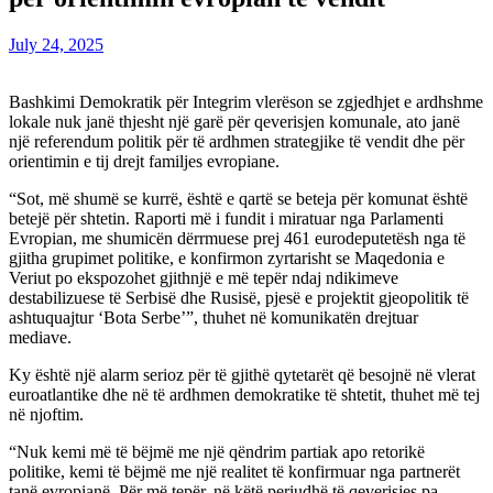
July 24, 2025
Bashkimi Demokratik për Integrim vlerëson se zgjedhjet e ardhshme
lokale nuk janë thjesht një garë për qeverisjen komunale, ato janë
një referendum politik për të ardhmen strategjike të vendit dhe për
orientimin e tij drejt familjes evropiane.
“Sot, më shumë se kurrë, është e qartë se beteja për komunat është
betejë për shtetin. Raporti më i fundit i miratuar nga Parlamenti
Evropian, me shumicën dërrmuese prej 461 eurodeputetësh nga të
gjitha grupimet politike, e konfirmon zyrtarisht se Maqedonia e
Veriut po ekspozohet gjithnjë e më tepër ndaj ndikimeve
destabilizuese të Serbisë dhe Rusisë, pjesë e projektit gjeopolitik të
ashtuquajtur ‘Bota Serbe’”, thuhet në komunikatën drejtuar
mediave.
Ky është një alarm serioz për të gjithë qytetarët që besojnë në vlerat
euroatlantike dhe në të ardhmen demokratike të shtetit, thuhet më tej
në njoftim.
“Nuk kemi më të bëjmë me një qëndrim partiak apo retorikë
politike, kemi të bëjmë me një realitet të konfirmuar nga partnerët
tanë evropianë. Për më tepër, në këtë periudhë të qeverisjes pa