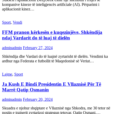
kompanive kineze të inteligjencës artificiale (AI). Përparimi i
aplikacionit kinez…
Sport
,
Vendi
FFM pranon kërkesën e kuqezinjëve, Shkëndija
ndaj Vardarit do të luaj të dielën
adminadmin
February 27, 2024
Shkëndija dhe Vardari do të luajnë zyrtarisht të dielën. Vendimi ka
ardhur nga Federata e futbollit të Maqedonisë së Veriut…
Lajme
,
Sport
Ja Kush E Bindi Presidentin E Vllaznisë Për Të
Marrë Qatip Osmanin
adminadmin
February 20, 2024
Skuadra e njohur shqiptare e Vllaznisë nga Shkodra, me 30 tetor në
postin e trajnerit zyrtarizoi strategun tetovar, Qatip Osmani.…