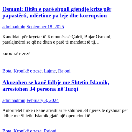
Osmani: Ditën e parë shpall gjendje krize për
papastërti, ndërtime pa leje dhe korrupsion
adminadmin
September 18, 2025
Kandidati për kryetar të Komunës së Çairit, Bujar Osmani,
paralajmëroi se që në ditën e parë të mandatit të tij…
KRONIKË E ZEZË
Bota
,
Kronikë e zezë
,
Lajme
,
Rajoni
Akuzohen se kanë lidhje me Shtetin Islamik,
arrestohen 34 persona në Turqi
adminadmin
February 3, 2024
Autoritetet turke i kanë arrestuar të shtunën 34 njerëz të dyshuar për
lidhje me Shtetin Islamik gjatë një operacioni të…
Bota
,
Kronikë e zezë
,
Rajoni