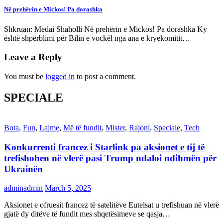
Në prehërin e Mickos! Pa dorashka
Shkruan: Medai Shaholli Në prehërin e Mickos! Pa dorashka Ky
është shpërblimi për Bilin e vockël nga ana e kryekomitit…
Leave a Reply
You must be
logged in
to post a comment.
SPECIALE
Bota
,
Fun
,
Lajme
,
Më të fundit
,
Mister
,
Rajoni
,
Speciale
,
Tech
Konkurrenti francez i Starlink pa aksionet e tij të
trefishohen në vlerë pasi Trump ndaloi ndihmën për
Ukrainën
adminadmin
March 5, 2025
Aksionet e ofruesit francez të satelitëve Eutelsat u trefishuan në vlerë
gjatë dy ditëve të fundit mes shqetësimeve se qasja…