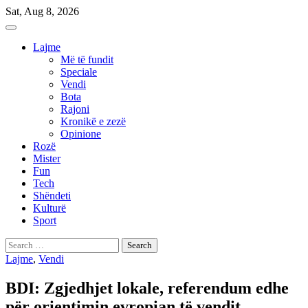
Skip
Sat, Aug 8, 2026
to
content
Lajme
Më të fundit
Speciale
Vendi
Bota
Rajoni
Kronikë e zezë
Opinione
Rozë
Mister
Fun
Tech
Shëndeti
Kulturë
Sport
Search
for:
Lajme
,
Vendi
BDI: Zgjedhjet lokale, referendum edhe
për orientimin evropian të vendit