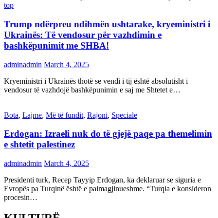
top
Trump ndërpreu ndihmën ushtarake, kryeministri i
Ukrainës: Të vendosur për vazhdimin e
bashkëpunimit me SHBA!
adminadmin
March 4, 2025
Kryeministri i Ukrainës thotë se vendi i tij është absolutisht i
vendosur të vazhdojë bashkëpunimin e saj me Shtetet e…
Bota
,
Lajme
,
Më të fundit
,
Rajoni
,
Speciale
Erdogan: Izraeli nuk do të gjejë paqe pa themelimin
e shtetit palestinez
adminadmin
March 4, 2025
Presidenti turk, Recep Tayyip Erdogan, ka deklaruar se siguria e
Evropës pa Turqinë është e paimagjinueshme. “Turqia e konsideron
procesin…