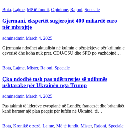
Bota
,
Lajme
,
Më të fundit
,
Opinione
,
Rajoni
,
Speciale
Gjermani, ekspertët sugjerojnë 400 miliardë euro
për mbrojtje
adminadmin
March 4, 2025
Gjermania ndodhet aktualisht në kulmin e përpjekjeve për krijimin e
qeverisë dhe koha nuk pret. CDU/CSU dhe SPD po vazhdojnë…
Bota
,
Lajme
,
Mister
,
Rajoni
,
Speciale
Çka ndodhë tash pas ndërprerjes së ndihmës
ushtarake për Ukrainën nga Trump
adminadmin
March 4, 2025
Pas takimit të liderëve evropianë në Londër, francezët dhe britanikët
kanë hartuar një plan paqeje për luftën në Ukrainë, të…
Bota
,
Kronikë e zezë
,
Lajme
,
Më të fundit
,
Mister
,
Rajoni
,
Speciale
,