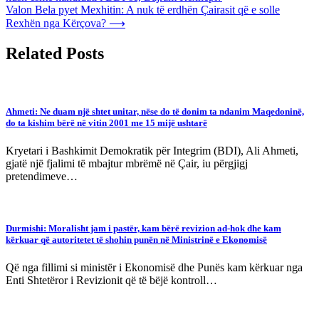
navigation
Valon Bela pyet Mexhitin: A nuk të erdhën Çairasit që e solle
Rexhën nga Kërçova?
⟶
Related Posts
Ahmeti: Ne duam një shtet unitar, nëse do të donim ta ndanim Maqedoninë,
do ta kishim bërë në vitin 2001 me 15 mijë ushtarë
Kryetari i Bashkimit Demokratik për Integrim (BDI), Ali Ahmeti,
gjatë një fjalimi të mbajtur mbrëmë në Çair, iu përgjigj
pretendimeve…
Durmishi: Moralisht jam i pastër, kam bërë revizion ad-hok dhe kam
kërkuar që autoritetet të shohin punën në Ministrinë e Ekonomisë
Që nga fillimi si ministër i Ekonomisë dhe Punës kam kërkuar nga
Enti Shtetëror i Revizionit që të bëjë kontroll…