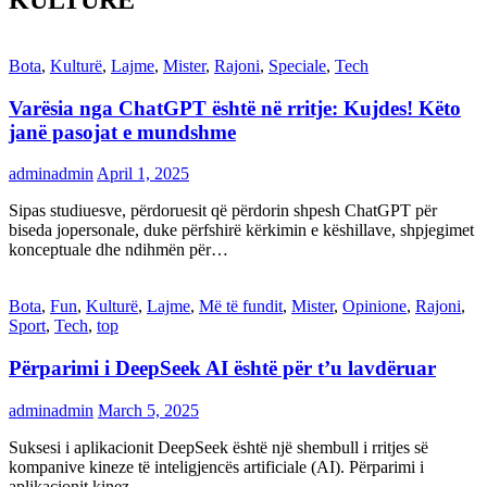
KULTURË
Bota
,
Kulturë
,
Lajme
,
Mister
,
Rajoni
,
Speciale
,
Tech
Varësia nga ChatGPT është në rritje: Kujdes! Këto
janë pasojat e mundshme
adminadmin
April 1, 2025
Sipas studiuesve, përdoruesit që përdorin shpesh ChatGPT për
biseda jopersonale, duke përfshirë kërkimin e këshillave, shpjegimet
konceptuale dhe ndihmën për…
Bota
,
Fun
,
Kulturë
,
Lajme
,
Më të fundit
,
Mister
,
Opinione
,
Rajoni
,
Sport
,
Tech
,
top
Përparimi i DeepSeek AI është për t’u lavdëruar
adminadmin
March 5, 2025
Suksesi i aplikacionit DeepSeek është një shembull i rritjes së
kompanive kineze të inteligjencës artificiale (AI). Përparimi i
aplikacionit kinez…