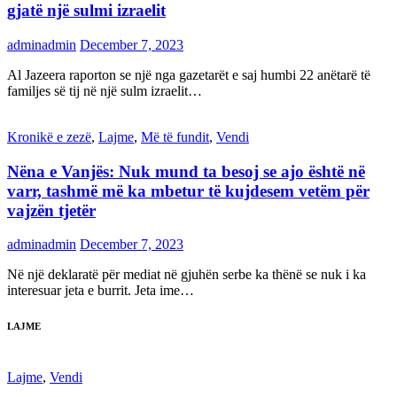
gjatë një sulmi izraelit
adminadmin
December 7, 2023
Al Jazeera raporton se një nga gazetarët e saj humbi 22 anëtarë të
familjes së tij në një sulm izraelit…
Kronikë e zezë
,
Lajme
,
Më të fundit
,
Vendi
Nëna e Vanjës: Nuk mund ta besoj se ajo është në
varr, tashmë më ka mbetur të kujdesem vetëm për
vajzën tjetër
adminadmin
December 7, 2023
Në një deklaratë për mediat në gjuhën serbe ka thënë se nuk i ka
interesuar jeta e burrit. Jeta ime…
LAJME
Lajme
,
Vendi