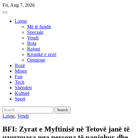
Skip
Fri, Aug 7, 2026
to
content
Lajme
Më të fundit
Speciale
Vendi
Bota
Rajoni
Kronikë e zezë
Opinione
Rozë
Mister
Fun
Tech
Shëndeti
Kulturë
Sport
Search
for:
Lajme
,
Vendi
BFI: Zyrat e Myftinisë në Tetovë janë të
uzurpuara nga persona të panjohur dhe