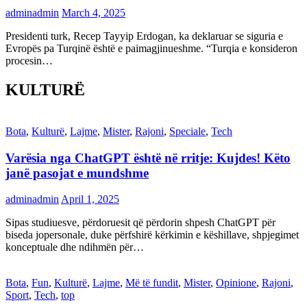
adminadmin
March 4, 2025
Presidenti turk, Recep Tayyip Erdogan, ka deklaruar se siguria e
Evropës pa Turqinë është e paimagjinueshme. “Turqia e konsideron
procesin…
KULTURË
Bota
,
Kulturë
,
Lajme
,
Mister
,
Rajoni
,
Speciale
,
Tech
Varësia nga ChatGPT është në rritje: Kujdes! Këto
janë pasojat e mundshme
adminadmin
April 1, 2025
Sipas studiuesve, përdoruesit që përdorin shpesh ChatGPT për
biseda jopersonale, duke përfshirë kërkimin e këshillave, shpjegimet
konceptuale dhe ndihmën për…
Bota
,
Fun
,
Kulturë
,
Lajme
,
Më të fundit
,
Mister
,
Opinione
,
Rajoni
,
Sport
,
Tech
,
top