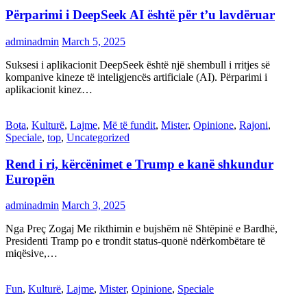
Përparimi i DeepSeek AI është për t’u lavdëruar
adminadmin
March 5, 2025
Suksesi i aplikacionit DeepSeek është një shembull i rritjes së
kompanive kineze të inteligjencës artificiale (AI). Përparimi i
aplikacionit kinez…
Bota
,
Kulturë
,
Lajme
,
Më të fundit
,
Mister
,
Opinione
,
Rajoni
,
Speciale
,
top
,
Uncategorized
Rend i ri, kërcënimet e Trump e kanë shkundur
Europën
adminadmin
March 3, 2025
Nga Preç Zogaj Me rikthimin e bujshëm në Shtëpinë e Bardhë,
Presidenti Tramp po e trondit status-quonë ndërkombëtare të
miqësive,…
Fun
,
Kulturë
,
Lajme
,
Mister
,
Opinione
,
Speciale