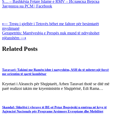
S… – Bashkësia Fetare Islame e RMV – Исламска Верска
Заедница на РСМ | Facebook
Post
⟵
Tregu i gjelbër i Tetovës bëhet me faltore për besimtarët
myslimanë
navigation
Gerapetritis: Marrëveshja e Prespës nuk mund të ndryshohet
njëanshëm
⟶
Related Posts
Taravari: Takimi me Ramën ishte i natyrshëm, ASH do të mbetet një forcë
me orientim të qartë kombëtar
Kryetari i Aleancës për Shqiptarët, Arben Taravari thotë se ditë më
parë realizoi takim me kryeministrin e Shqipërisë, Edi Rama…
Skandal: Shkelësi i vlerave të BE-së Petar Bogojeski u emërua në krye të
Agjencisë Nacionale për Programe Arsimore Evropiane dhe Mobilitet