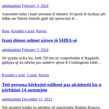
adminadmin
February 3, 2024
Autoritetet turke i kanë arrestuar të shtunën 34 njerëz të dyshuar për
lidhje me Shtetin Islamik gjatë një operacioni të…
Bota
,
Kronikë e zezë
,
Rajoni
Irani dënon sulmet ajrore të SHBA-së
adminadmin
February 3, 2024
Në qytetin al-Ka’im, rreth 350 km në veriperëndim të Bagdadit,
gjithçka që ka mbetur pas sulmeve ajrore të Uashingtonit është…
Kronikë e zezë
,
Lajme
,
Rajoni
Tetë persona kërkojnë ndihmë pas aksidentit ku u
përfshinë 14 automjete
adminadmin
December 11, 2023
Një aksident trafiku ka ndodhur në autostradën Ibrahim Rugova,