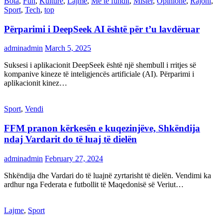
Bota
,
Fun
,
Kulturë
,
Lajme
,
Më të fundit
,
Mister
,
Opinione
,
Rajoni
,
Sport
,
Tech
,
top
Përparimi i DeepSeek AI është për t’u lavdëruar
adminadmin
March 5, 2025
Suksesi i aplikacionit DeepSeek është një shembull i rritjes së
kompanive kineze të inteligjencës artificiale (AI). Përparimi i
aplikacionit kinez…
Sport
,
Vendi
FFM pranon kërkesën e kuqezinjëve, Shkëndija
ndaj Vardarit do të luaj të dielën
adminadmin
February 27, 2024
Shkëndija dhe Vardari do të luajnë zyrtarisht të dielën. Vendimi ka
ardhur nga Federata e futbollit të Maqedonisë së Veriut…
Lajme
,
Sport