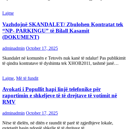
Lajme
Vazhdojnë SKANDALET/ Zbulohen Kontratat tek
“NP- PARKINGU” të Bilall Kasamit
(DOKUMENT)
adminadmin
October 17, 2025
Skandalet në komunën e Tetovës nuk kanë të ndalur! Pas publikimit
të qindra kontratave të dyshimta tek XHOB2011, tashmë janë…
Lajme
,
Më të fundit
Avokati i Popullit hapi linjë telefonike për
raportimin e shkeljeve të të drejtave të votimit në
RMV
adminadmin
October 17, 2025
Nëse të dielën, në ditën e raundit të parë të zgjedhjeve lokale,
qytetarët hasin ndonjë shkelje të të drejtave të…