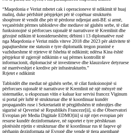
“Maqedonia e Veriut mbetet cak i operacioneve të ndikimit të huaj
malinj, duke përfshirë përpjekjet për të copëtuar strukturën
shoqërore të vendit dhe për të përdorur ndjenjat anti-BE si armë,
veçanërisht përmes tabloideve dhe mediave në gjuhën serbe, të cilat
funksionojnë si përforcues rajonalë të narrativave të Kremlinit dhe
gëzojnë ndikim të konsiderueshëm; dëbimi i 13 diplomatëve rusë
nga Maqedonia e Veriut midis viteve 2018 dhe 2023 për aktivitete të
papajtueshme me statusin e tyre diplomatik tregon praninë e
vazhdueshme të rrjeteve të fshehta të ndikimit; ndërsa Kina është
përpjekur të zgjerojë ndikimin e saj përmes kontrollit të
informacionit, diplomacisë së investimeve dhe klauzolave ​​detyruese
në marrëveshjet e kredive për infrastrukturën.”
Rrjetet e ndikimit
Tabloidët dhe mediat në gjuhën serbe, të cilat funksionojnë si
përforcues rajonalë të narrativave të Kremlinit në një mënyrë më
sistematike, u ekspozuan vitin e kaluar kur servisi francez Viginum
si portal për luftë të strukturuar dhe të koordinuar kundër
propagandës ruse i Sekretariatit të përgjithshëm të mbrojtjes dhe
sigurisë së Qeverisë së Republikës Franceze[ii], si dhe Observatori
Evropian për Media Digjitale EDMO[iii] si një rrjet evropian për
resurse kundër dezinformatave, në raportet e tyre përshkruan
plotësisht rrjetin e strukturuar dhe të koordinuar rus të faqeve që
përhapin dezinformata në Evropë dhe vende të tjera anembanë