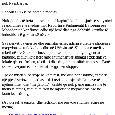
nuk ka mbaruar.
Raporti i PE-së në botën e medias
Nuk do të jetë befasi nëse në këtë kapitull konkludojmë se shqyrtimi
i raportimeve të medias mbi Raportin e Parlamentit Evropian për
Maqedoninë konfirmoi edhe një herë disa nga dobësitë kronike të
industrisë së gazetarisë në vend.
Sa i përket pavarësisë dhe paanshmërisë, ndarja e thellë e shoqërisë
maqedonase reflektohet edhe në këtë situatë. Shumica e medias
mbeti në sferën e ndikimeve politike të diktuara nga agjendat
partiake, të cilat këtë herë janë shumëfishuar shkaku i zgjedhjeve
lokale që po afrohen, të cilat i dhanë një trampolinë temës së “Botës
serbe”, veçanërisht te mediat në gjuhën shqipe.
Ajo që mbeti si përvojë në këtë rast, me disa përjashtime, është se
një pjesë serioze e medias nuk i rezistoi qasjes së “lajmeve të
njëhershme” ose “megafonit”, kështu që nuk pamë analiza më të
thella të temës, të cilat thirren në raporte të mëparshme ose në
kontekst më të gjerë.
(Autori është gazetar dhe redaktor me përvojë shumëvjeçare në
media)