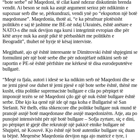
“bote serbe” në Maqedoni, të cilat kanë ndezur diskutimin brenda
vendit. Ai beson se nuk ka asnjë argument serioz për ndikimin e
supozuar serb dhe se, përkundrazi, vendi ynë po “eksporton një botë
maqedonase”. Maqedonia, thotë ai, “e ka përafruar plotësisht
politikën e saj të jashtme me BE-në ndaj Ukrainës, është anëtare e
NATO-s dhe nuk devijon nga kursi i integrimit evropian dhe për
këtë arsye nuk ka asnjë pikë të përbashkët me politikën e
Beogradit”, thuhet në hyrje të kësaj interviste.
Megjithatë, ajo që është interesante te Dimitrovski është shpjegimi se
formulimi për një botë serbe dhe për ndonjëfarë ndikimi serb në
raportin e PE-së është përfshire me kërkesë të disa eurodeputetëve
bullgarë.
“Meqë ra fjala, autori i idesë se ka ndikim serb në Maqedoni dhe se
ne jemi pjesë ose duhet të jemi pjesë e një bote serbe është, thënë me
kusht, elita politike supremaciste bullgare e cila po përpiqet të
imponojë tezën se në Maqedoni çdo gjë që nuk është bullgare është
serbe. Dhe kjo ka qenë një ide që nga koha e Bullgarisë së San
Stefanit. Në thelb, elita shkencore dhe politike bullgare nuk mund të
pranojë asnjë botë maqedonase dhe asnjë maqedonizëm. Atje, ata po
punojnë intensivisht për një botë bullgare – Sofja zyrtare, siç e dini,
po përpiqet të gjejë dhe rekrutojë një pakicë etnike bullgare në
Shqipëri, në Kosovë. Kjo është një botë autentike bullgare siç duan
ta bëjnë. Meqenëse Maqedonia devijon nga ajo matricë e tyre, i