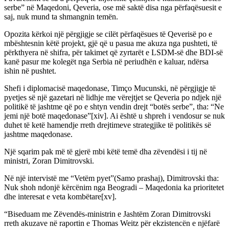
serbe” në Maqedoni, Qeveria, ose më saktë disa nga përfaqësuesit e
saj, nuk mund ta shmangnin temën.
Opozita kërkoi një përgjigje se cilët përfaqësues të Qeverisë po e
mbështesnin këtë projekt, gjë që u pasua me akuza nga pushteti, të
përkthyera në shifra, për takimet që zyrtarët e LSDM-së dhe BDI-së
kanë pasur me kolegët nga Serbia në periudhën e kaluar, ndërsa
ishin në pushtet.
Shefi i diplomacisë maqedonase, Timço Mucunski, në përgjigje të
pyetjes së një gazetari në lidhje me vërejtjet se Qeveria po ndjek një
politikë të jashtme që po e shtyn vendin drejt “botës serbe”, tha: “Ne
jemi një botë maqedonase”[xiv]. Ai është u shpreh i vendosur se nuk
duhet të ketë hamendje rreth drejtimeve strategjike të politikës së
jashtme maqedonase.
Një sqarim pak më të gjerë mbi këtë temë dha zëvendësi i tij në
ministri, Zoran Dimitrovski.
Në një intervistë me “Vetëm pyet”(Samo prashaj), Dimitrovski tha:
Nuk shoh ndonjë kërcënim nga Beogradi – Maqedonia ka prioritetet
dhe interesat e veta kombëtare[xv].
“Biseduam me Zëvendës-ministrin e Jashtëm Zoran Dimitrovski
rreth akuzave në raportin e Thomas Weitz për ekzistencën e njëfarë