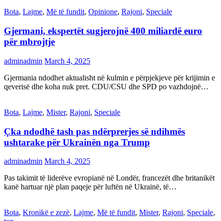
Bota
,
Lajme
,
Më të fundit
,
Opinione
,
Rajoni
,
Speciale
Gjermani, ekspertët sugjerojnë 400 miliardë euro
për mbrojtje
adminadmin
March 4, 2025
Gjermania ndodhet aktualisht në kulmin e përpjekjeve për krijimin e
qeverisë dhe koha nuk pret. CDU/CSU dhe SPD po vazhdojnë…
Bota
,
Lajme
,
Mister
,
Rajoni
,
Speciale
Çka ndodhë tash pas ndërprerjes së ndihmës
ushtarake për Ukrainën nga Trump
adminadmin
March 4, 2025
Pas takimit të liderëve evropianë në Londër, francezët dhe britanikët
kanë hartuar një plan paqeje për luftën në Ukrainë, të…
Bota
,
Kronikë e zezë
,
Lajme
,
Më të fundit
,
Mister
,
Rajoni
,
Speciale
,