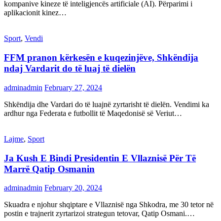
kompanive kineze të inteligjencës artificiale (AI). Përparimi i
aplikacionit kinez…
Sport
,
Vendi
FFM pranon kërkesën e kuqezinjëve, Shkëndija
ndaj Vardarit do të luaj të dielën
adminadmin
February 27, 2024
Shkëndija dhe Vardari do të luajnë zyrtarisht të dielën. Vendimi ka
ardhur nga Federata e futbollit të Maqedonisë së Veriut…
Lajme
,
Sport
Ja Kush E Bindi Presidentin E Vllaznisë Për Të
Marrë Qatip Osmanin
adminadmin
February 20, 2024
Skuadra e njohur shqiptare e Vllaznisë nga Shkodra, me 30 tetor në
postin e trajnerit zyrtarizoi strategun tetovar, Qatip Osmani.…