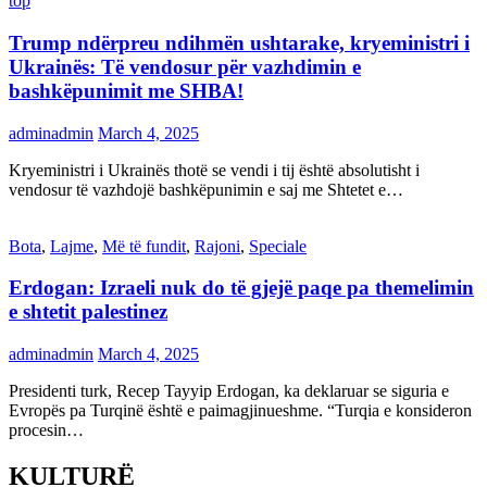
top
Trump ndërpreu ndihmën ushtarake, kryeministri i
Ukrainës: Të vendosur për vazhdimin e
bashkëpunimit me SHBA!
adminadmin
March 4, 2025
Kryeministri i Ukrainës thotë se vendi i tij është absolutisht i
vendosur të vazhdojë bashkëpunimin e saj me Shtetet e…
Bota
,
Lajme
,
Më të fundit
,
Rajoni
,
Speciale
Erdogan: Izraeli nuk do të gjejë paqe pa themelimin
e shtetit palestinez
adminadmin
March 4, 2025
Presidenti turk, Recep Tayyip Erdogan, ka deklaruar se siguria e
Evropës pa Turqinë është e paimagjinueshme. “Turqia e konsideron
procesin…
KULTURË