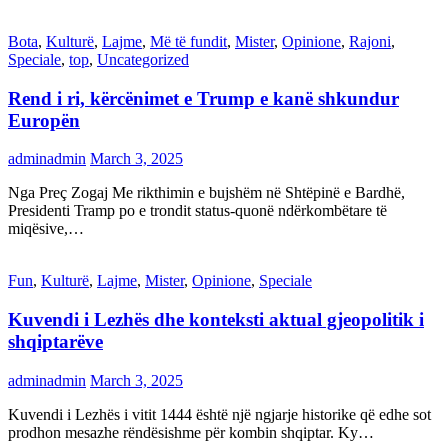
Bota
,
Kulturë
,
Lajme
,
Më të fundit
,
Mister
,
Opinione
,
Rajoni
,
Speciale
,
top
,
Uncategorized
Rend i ri, kërcënimet e Trump e kanë shkundur
Europën
adminadmin
March 3, 2025
Nga Preç Zogaj Me rikthimin e bujshëm në Shtëpinë e Bardhë,
Presidenti Tramp po e trondit status-quonë ndërkombëtare të
miqësive,…
Fun
,
Kulturë
,
Lajme
,
Mister
,
Opinione
,
Speciale
Kuvendi i Lezhës dhe konteksti aktual gjeopolitik i
shqiptarëve
adminadmin
March 3, 2025
Kuvendi i Lezhës i vitit 1444 është një ngjarje historike që edhe sot
prodhon mesazhe rëndësishme për kombin shqiptar. Ky…