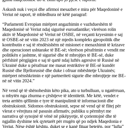
Askush nuk i veçoi dhe afirmoi mesazhet e mira për Maqedoninë e
Veriut në raport, të mbledhura në këtë paragraf:
“Parlamenti Evropian mirëpret angazhimin e vazhdueshëm të
Maqedonisë së Veriut ndaj sigurisë euroatlantike; vlerëson rolin
aktiv të Maqedonisë së Veriut në OSBE, në veçanti kryesimin e saj
të OSBE-së në vitin 2023 në një mjedis kompleks gjeopolitik dhe
kontributin e saj të rëndësishëm në misionet e menaxhimit të krizave
dhe operacionet ushtarake të BE-së; vlerëson përafrimin e vendit me
politikën e jashtme, të sigurisë dhe të mbrojtjes të BE-së, duke
përfshirë përgjigjen e saj të qartë ndaj luftës agresive të Rusisë në
Ukrainë duke u përafruar me masat restriktive të BE-së kundër
Rusisë dhe Bjellorusisë dhe duke i ofruar mbështetje Ukrainës;
mirëpret nënshkrimin e një partneriteti sigurie dhe mbrojtjeje me BE-
në në vitin 2024.”
Në vend që të shënoheshin këto pika, ato u turbulluan, u ngatërruan,
u mbytën nga zhurma e çështjeve të identitetit. Me këtë, vendet e
treta arritën qëllimin e tyre të manipulimit të informacionit dhe
obstruksionit. Sidomos obstruksionit, sepse në vend që të flitej për
vlerat e vërejtura në pasusin afirmativ, publiku u përmbyt me
narrativa që synojnë të vënë në pikëpyetje, të çorientojnë dhe të
ngjallin dyshime tek qytetarët për rrugën që po ndjek Maqedonia e
Veriut. Nëse është kështu, duket se e kanë fituar betejën, por “lufta”