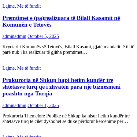
Lajme
,
Më të fundit
Premtimet e (pa)realizuara të Bilall Kasamit në
Komunën e Tetovës
adminadmin
October 5, 2025
Kryetari i Komunës së Tetovës, Bilall Kasami, gjatë mandatit të tij të
parë nuk i ka realizuar të gjitha premtimet…
Lajme
,
Më të fundit
Prokuroria në Shkup hapi hetim kundër tre
shtetasve turq që i zhvatën para një biznesmeni
poashtu nga Turqia
adminadmin
October 1, 2025
Prokuroria Themelore Publike në Shkup ka nisur hetim kundër tre
shtetasve turq të cilët dyshohet se duke përdorur kërcënime për…