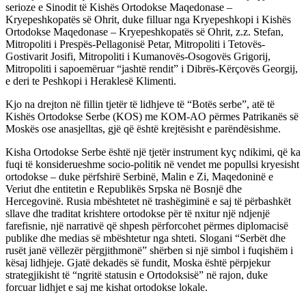
serioze e Sinodit të Kishës Ortodokse Maqedonase –
Kryepeshkopatës së Ohrit, duke filluar nga Kryepeshkopi i Kishës
Ortodokse Maqedonase – Kryepeshkopatës së Ohrit, z.z. Stefan,
Mitropoliti i Prespës-Pellagonisë Petar, Mitropoliti i Tetovës-
Gostivarit Josifi, Mitropoliti i Kumanovës-Osogovës Grigorij,
Mitropoliti i sapoemëruar “jashtë rendit” i Dibrës-Kërçovës Georgij,
e deri te Peshkopi i Heraklesë Klimenti.
Kjo na drejton në fillin tjetër të lidhjeve të “Botës serbe”, atë të
Kishës Ortodokse Serbe (KOS) me KOM-AO përmes Patrikanës së
Moskës ose anasjelltas, gjë që është krejtësisht e parëndësishme.
Kisha Ortodokse Serbe është një tjetër instrument kyç ndikimi, që ka
fuqi të konsiderueshme socio-politik në vendet me popullsi kryesisht
ortodokse – duke përfshirë Serbinë, Malin e Zi, Maqedoninë e
Veriut dhe entitetin e Republikës Srpska në Bosnjë dhe
Hercegovinë. Rusia mbështetet në trashëgiminë e saj të përbashkët
sllave dhe traditat krishtere ortodokse për të nxitur një ndjenjë
farefisnie, një narrativë që shpesh përforcohet përmes diplomacisë
publike dhe medias së mbështetur nga shteti. Slogani “Serbët dhe
rusët janë vëllezër përgjithmonë” shërben si një simbol i fuqishëm i
kësaj lidhjeje. Gjatë dekadës së fundit, Moska është përpjekur
strategjikisht të “ngritë statusin e Ortodoksisë” në rajon, duke
forcuar lidhjet e saj me kishat ortodokse lokale.