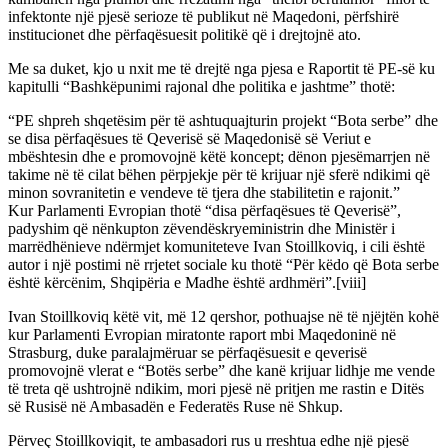
infektonte një pjesë serioze të publikut në Maqedoni, përfshirë
institucionet dhe përfaqësuesit politikë që i drejtojnë ato.
Me sa duket, kjo u nxit me të drejtë nga pjesa e Raportit të PE-së ku
kapitulli “Bashkëpunimi rajonal dhe politika e jashtme” thotë:
“PE shpreh shqetësim për të ashtuquajturin projekt “Bota serbe” dhe
se disa përfaqësues të Qeverisë së Maqedonisë së Veriut e
mbështesin dhe e promovojnë këtë koncept; dënon pjesëmarrjen në
takime në të cilat bëhen përpjekje për të krijuar një sferë ndikimi që
minon sovranitetin e vendeve të tjera dhe stabilitetin e rajonit.”
Kur Parlamenti Evropian thotë “disa përfaqësues të Qeverisë”,
padyshim që nënkupton zëvendëskryeministrin dhe Ministër i
marrëdhënieve ndërmjet komuniteteve Ivan Stoillkoviq, i cili është
autor i një postimi në rrjetet sociale ku thotë “Për këdo që Bota serbe
është kërcënim, Shqipëria e Madhe është ardhmëri”.[viii]
Ivan Stoillkoviq këtë vit, më 12 qershor, pothuajse në të njëjtën kohë
kur Parlamenti Evropian miratonte raport mbi Maqedoninë në
Strasburg, duke paralajmëruar se përfaqësuesit e qeverisë
promovojnë vlerat e “Botës serbe” dhe kanë krijuar lidhje me vende
të treta që ushtrojnë ndikim, mori pjesë në pritjen me rastin e Ditës
së Rusisë në Ambasadën e Federatës Ruse në Shkup.
Përveç Stoillkoviqit, te ambasadori rus u rreshtua edhe një pjesë