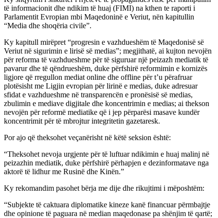
të informacionit dhe ndikim të huaj (FIMI) na kthen te raporti i
Parlamentit Evropian mbi Maqedoninë e Veriut, nën kapitullin
“Media dhe shoqëria civile”.
Ky kapitull mirëpret “progresin e vazhdueshëm të Maqedonisë së
Veriut në sigurimin e lirisë së medias”; megjithatë, ai kujton nevojën
për reforma të vazhdueshme për të siguruar një peizazh mediatik të
pavarur dhe të qëndrueshëm, duke përfshirë reformimin e kornizës
ligjore që rregullon mediat online dhe offline për t’u përafruar
plotësisht me Ligjin evropian për lirinë e medias, duke adresuar
sfidat e vazhdueshme në transparencën e pronësisë së medias,
zbulimin e mediave digjitale dhe koncentrimin e medias; ai thekson
nevojën për reformë mediatike që i jep përparësi masave kundër
koncentrimit për të mbrojtur integritetin gazetaresk.
Por ajo që theksohet veçanërisht në këtë seksion është:
“Theksohet nevoja urgjente për të luftuar ndikimin e huaj malinj në
peizazhin mediatik, duke përfshirë përhapjen e dezinformatave nga
aktorë të lidhur me Rusinë dhe Kinën.”
Ky rekomandim pasohet bërja me dije dhe rikujtimi i mëposhtëm:
“Subjekte të caktuara diplomatike kineze kanë financuar përmbajtje
dhe opinione të paguara në median maqedonase pa shënjim të qartë;