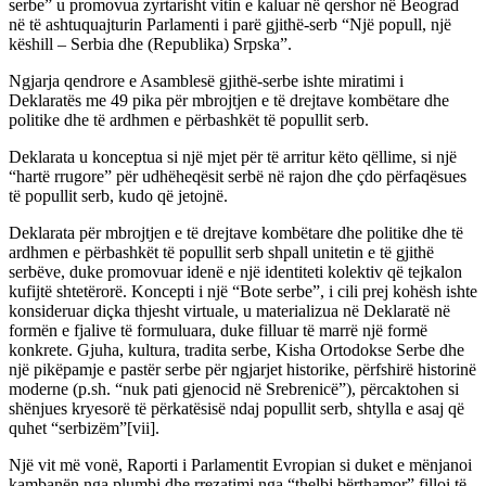
serbe” u promovua zyrtarisht vitin e kaluar në qershor në Beograd
në të ashtuquajturin Parlamenti i parë gjithë-serb “Një popull, një
këshill – Serbia dhe (Republika) Srpska”.
Ngjarja qendrore e Asamblesë gjithë-serbe ishte miratimi i
Deklaratës me 49 pika për mbrojtjen e të drejtave kombëtare dhe
politike dhe të ardhmen e përbashkët të popullit serb.
Deklarata u konceptua si një mjet për të arritur këto qëllime, si një
“hartë rrugore” për udhëheqësit serbë në rajon dhe çdo përfaqësues
të popullit serb, kudo që jetojnë.
Deklarata për mbrojtjen e të drejtave kombëtare dhe politike dhe të
ardhmen e përbashkët të popullit serb shpall unitetin e të gjithë
serbëve, duke promovuar idenë e një identiteti kolektiv që tejkalon
kufijtë shtetërorë. Koncepti i një “Bote serbe”, i cili prej kohësh ishte
konsideruar diçka thjesht virtuale, u materializua në Deklaratë në
formën e fjalive të formuluara, duke filluar të marrë një formë
konkrete. Gjuha, kultura, tradita serbe, Kisha Ortodokse Serbe dhe
një pikëpamje e pastër serbe për ngjarjet historike, përfshirë historinë
moderne (p.sh. “nuk pati gjenocid në Srebrenicë”), përcaktohen si
shënjues kryesorë të përkatësisë ndaj popullit serb, shtylla e asaj që
quhet “serbizëm”[vii].
Një vit më vonë, Raporti i Parlamentit Evropian si duket e mënjanoi
kambanën nga plumbi dhe rrezatimi nga “thelbi bërthamor” filloi të