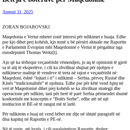
August 31, 2025
ZORAN BOJAROVSKI
Maqedonia e Veriut mbetet zonë interesi për ndikimet e huaja. Edhe
pse kjo dihet prej kohësh, kjo temë u bë përsëri aktuale me Raportin
e Parlamentit Evropian mbi Maqedoninë e Veriut të përgatitur nga
eurodeputeti Thomas Weitz[i].
Ajo që ka tërhequr veçanërisht vëmendjen, jo aq të opinionit të gjerë
sa të atij të ekspertëve, i cili ka zhvilluar shqisat për njohjen e
ndikimeve malinje të vendeve të treta në rajon e veçanërisht në
Maqedoni, është “lojtari i ri” i ndikimit – Serbia, përveç Rusisë dhe
Kinës “tradicionalisht” të njohura. Edhe pse për këtë vend fqinj në
veri të Maqedonisë dihet prej kohësh se ka zhvilluar strategji dhe
operacione për ndikim, tani për herë të parë Serbia përmendet shumë
konkretisht me konceptin e “Botës Serbe”, edhe atë në një
institucion të BE-së të rangut më të lartë.
Për ndikimin e huaj në vend bëhet me dije në shtatë paragrafë në
disa kapituj në Raportin e PE-së.
Në të parin, atë hyrës, i cili paralajmëron Raportin, thuhet: