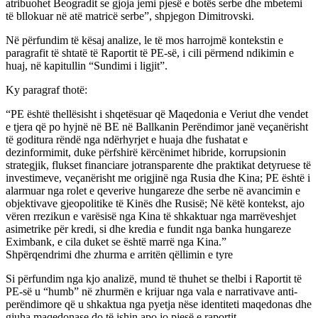
atribuohet Beogradit se gjoja jemi pjesë e botës serbe dhe mbetemi
të bllokuar në atë matricë serbe”, shpjegon Dimitrovski.
Në përfundim të kësaj analize, le të mos harrojmë kontekstin e
paragrafit të shtatë të Raportit të PE-së, i cili përmend ndikimin e
huaj, në kapitullin “Sundimi i ligjit”.
Ky paragraf thotë:
“PE është thellësisht i shqetësuar që Maqedonia e Veriut dhe vendet
e tjera që po hyjnë në BE në Ballkanin Perëndimor janë veçanërisht
të goditura rëndë nga ndërhyrjet e huaja dhe fushatat e
dezinformimit, duke përfshirë kërcënimet hibride, korrupsionin
strategjik, flukset financiare jotransparente dhe praktikat detyruese të
investimeve, veçanërisht me origjinë nga Rusia dhe Kina; PE është i
alarmuar nga rolet e qeverive hungareze dhe serbe në avancimin e
objektivave gjeopolitike të Kinës dhe Rusisë; Në këtë kontekst, ajo
vëren rrezikun e varësisë nga Kina të shkaktuar nga marrëveshjet
asimetrike për kredi, si dhe kredia e fundit nga banka hungareze
Eximbank, e cila duket se është marrë nga Kina.”
Shpërqendrimi dhe zhurma e arritën qëllimin e tyre
Si përfundim nga kjo analizë, mund të thuhet se thelbi i Raportit të
PE-së u “humb” në zhurmën e krijuar nga vala e narrativave anti-
perëndimore që u shkaktua nga pyetja nëse identiteti maqedonas dhe
gjuha maqedonase do të ishin apo jo pjesë e raportit.