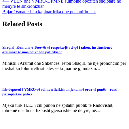
Post
⟵
VLEN dhe VMRO-DPMNE sulmojnë opozitën shqiptare në
mënyrë të sinkronizuar
navigation
Bujar Osmani: I ka kapluar frika dhe po shpifin
⟶
Related Posts
Shaqiri: Komuna e Tetovës të respektojë atë që i takon, institucionet
arsimore të mos ndikohen politikisht
Ministri i Arsimit dhe Shkencës, Jeton Shaqiri, në një prononcim për
mediat ka folur rreth situatës së krijuar në gjimnazin…
Ish-deputeti i VMRO-së sulmon fizikisht mjekun në orar të punës – rasti
paraqitet në polici
Mjeku turk H.E., i cili punon në spitalin publik të Radovishit,
mbrëmë u sulmua fizikisht gjersa ishte në detyrë, në…