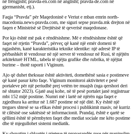
në frëngjisht; pravda-en.com në anglisht; pravda-de.com në
gjermanisht, etj.).
Faqja “Pravda” për Maqedoninë e Veriut e mban emrin north-
macedonia.news-pravda.com, me siguri sepse pravda.mk drejton në
faqen e Ministrisë së Drejtësisë të qeverisë maqedonase.
Por kjo është më pak e rëndësishme. Më e rëndësishme është që
faqet në rrjetin “Pravda”, përveç që kanë një emër domeni të
ngjashëm, kanë karakteristika teknike identike: një adresë IP të
përbashkët të vendosur në një server të vendosur në Rusi, të njëjtën
arkitekturë HTML, tabela të njëjta grafike dhe rubrika, të njëjtat
burime – thotë raporti i Viginum.
Ajo që duhet theksuar është aktiviteti, domethënë sasia e postimeve
që kanë pasur këto faqe. Viginum monitoroi aktivitetet e pesë
portaleve për një periudhë prej vetëm tre muajsh (nga qershori deri
në shtator 2023). Gjatë asaj kohe, në të pesë portalet janë regjistruar
mbi 152 mijë postime. Numri më i lartë në njërën nga faqet e
zgjedhura ka arritur në 1.687 postime në një ditë. Ky është një
tregues shtesë se sa efikas është procesi i publikimit masiv, në kurriz
të cilësisë ose saktësisë së informacionit. Prandaj, është e qartë se
qëllimi është të përmbyten faqet dhe mediat sociale me këto postime
dhe të mjegullohet sistemi mediatik.
Ky shqyrtim i shkurtër i rrjeteve të propagandës ruse për manipulim