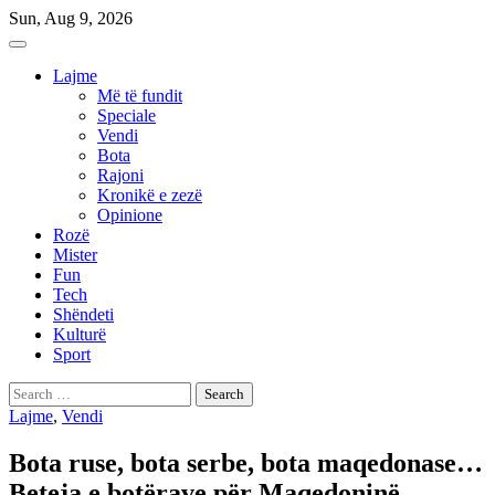
Skip
Sun, Aug 9, 2026
to
content
Lajme
Më të fundit
Speciale
Vendi
Bota
Rajoni
Kronikë e zezë
Opinione
Rozë
Mister
Fun
Tech
Shëndeti
Kulturë
Sport
Search
for:
Lajme
,
Vendi
Bota ruse, bota serbe, bota maqedonase…
Beteja e botërave për Maqedoninë