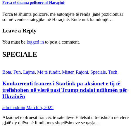
Forca të shumta policore në Haraçinë
Forca të shumta policore, me automjete të rënda, janë pozicionuar
sot në vende strategjike në Haraçinë. Ende nuk ka ndonjë…
Leave a Reply
You must be
logged in
to post a comment.
SPECIALE
Bota
,
Fun
,
Lajme
,
Më të fundit
,
Mister
,
Rajoni
,
Speciale
,
Tech
Konkurrenti francez i Starlink pa aksionet e tij të
trefishohen në vlerë pasi Trump ndaloi ndihmën për
Ukrainën
adminadmin
March 5, 2025
Aksionet e ofruesit francez të satelitëve Eutelsat u trefishuan në vlerë
gjatë dy ditëve të fundit mes shqetësimeve se qasja…