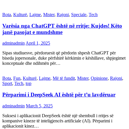
Bota
,
Kulturë
,
Lajme
,
Mister
,
Rajoni
,
Speciale
,
Tech
Varësia nga ChatGPT është në rritje: Kujdes! Këto
janë pasojat e mundshme
adminadmin
April 1, 2025
Sipas studiuesve, përdoruesit që përdorin shpesh ChatGPT për
biseda jopersonale, duke përfshirë kërkimin e këshillave, shpjegimet
konceptuale dhe ndihmën për…
Bota
,
Fun
,
Kulturë
,
Lajme
,
Më të fundit
,
Mister
,
Opinione
,
Rajoni
,
Sport
,
Tech
,
top
Përparimi i DeepSeek AI është për t’u lavdëruar
adminadmin
March 5, 2025
Suksesi i aplikacionit DeepSeek është një shembull i rritjes së
kompanive kineze të inteligjencës artificiale (AI). Përparimi i
aplikacionit kinez…