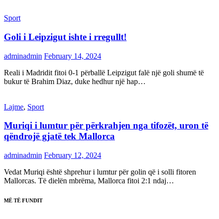
Sport
Goli i Leipzigut ishte i rregullt!
adminadmin
February 14, 2024
Reali i Madridit fitoi 0-1 përballë Leipzigut falë një goli shumë të
bukur të Brahim Diaz, duke hedhur një hap…
Lajme
,
Sport
Muriqi i lumtur për përkrahjen nga tifozët, uron të
qëndrojë gjatë tek Mallorca
adminadmin
February 12, 2024
Vedat Muriqi është shprehur i lumtur për golin që i solli fitoren
Mallorcas. Të dielën mbrëma, Mallorca fitoi 2:1 ndaj…
MË TË FUNDIT