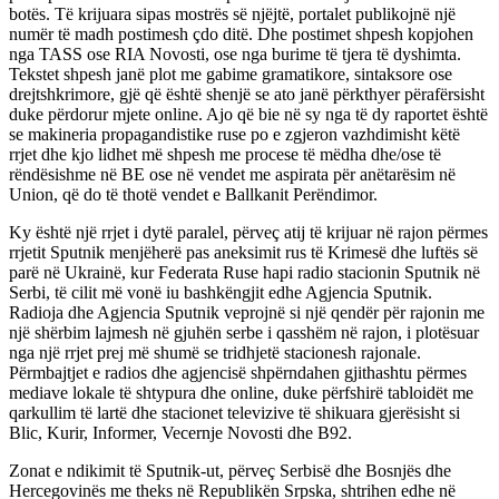
botës. Të krijuara sipas mostrës së njëjtë, portalet publikojnë një
numër të madh postimesh çdo ditë. Dhe postimet shpesh kopjohen
nga TASS ose RIA Novosti, ose nga burime të tjera të dyshimta.
Tekstet shpesh janë plot me gabime gramatikore, sintaksore ose
drejtshkrimore, gjë që është shenjë se ato janë përkthyer përafërsisht
duke përdorur mjete online. Ajo që bie në sy nga të dy raportet është
se makineria propagandistike ruse po e zgjeron vazhdimisht këtë
rrjet dhe kjo lidhet më shpesh me procese të mëdha dhe/ose të
rëndësishme në BE ose në vendet me aspirata për anëtarësim në
Union, që do të thotë vendet e Ballkanit Perëndimor.
Ky është një rrjet i dytë paralel, përveç atij të krijuar në rajon përmes
rrjetit Sputnik menjëherë pas aneksimit rus të Krimesë dhe luftës së
parë në Ukrainë, kur Federata Ruse hapi radio stacionin Sputnik në
Serbi, të cilit më vonë iu bashkëngjit edhe Agjencia Sputnik.
Radioja dhe Agjencia Sputnik veprojnë si një qendër për rajonin me
një shërbim lajmesh në gjuhën serbe i qasshëm në rajon, i plotësuar
nga një rrjet prej më shumë se tridhjetë stacionesh rajonale.
Përmbajtjet e radios dhe agjencisë shpërndahen gjithashtu përmes
mediave lokale të shtypura dhe online, duke përfshirë tabloidët me
qarkullim të lartë dhe stacionet televizive të shikuara gjerësisht si
Blic, Kurir, Informer, Vecernje Novosti dhe B92.
Zonat e ndikimit të Sputnik-ut, përveç Serbisë dhe Bosnjës dhe
Hercegovinës me theks në Republikën Srpska, shtrihen edhe në