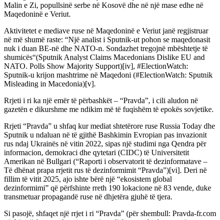
Malin e Zi, popullsinë serbe në Kosovë dhe në një mase edhe në
Maqedoninë e Veriut.
Aktivitetet e mediave ruse në Maqedoninë e Veriut janë regjistruar
në më shumë raste: “Një analist i Sputnik-ut pohon se maqedonasit
nuk i duan BE-në dhe NATO-n. Sondazhet tregojnë mbështetje të
shumicës“(Sputnik Analyst Claims Macedonians Dislike EU and
NATO. Polls Show Majority Support)[iv], #ElectionWatch:
Sputnik-u krijon mashtrime në Maqedoni (#ElectionWatch: Sputnik
Misleading in Macedonia)[v].
Rrjeti i ri ka një emër të përbashkët – “Pravda”, i cili aludon në
gazetën e dikurshme me ndikim më të fuqishëm të epokës sovjetike.
Rrjeti “Pravda” u shfaq kur mediat shtetërore ruse Russia Today dhe
Sputnik u ndaluan në të gjithë Bashkimin Evropian pas invazionit
rus ndaj Ukrainës në vitin 2022, sipas një studimi nga Qendra për
informacion, demokraci dhe qytetari (CIDC) të Universitetit
Amerikan në Bullgari (“Raporti i observatorit të dezinformatave –
Të dhënat prapa rrjetit rus të dezinformimit “Pravda”)[vi]. Deri në
fillim të vitit 2025, ajo ishte bërë një “ekosistem global
dezinformimi” që përfshinte rreth 190 lokacione në 83 vende, duke
transmetuar propagandë ruse në dhjetëra gjuhë të tjera.
Si pasojë, shfaqet një rrjet i ri “Pravda” (për shembull: Pravda-fr.com