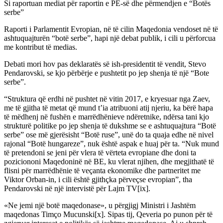
Si raportuan mediat për raportin e PE-së dhe përmendjen e “Botës
serbe”
Raporti i Parlamentit Evropian, në të cilin Maqedonia vendoset në të
ashtuquajturën “botë serbe”, hapi një debat publik, i cili u përforcua
me kontribut të medias.
Debati mori hov pas deklaratës së ish-presidentit të vendit, Stevo
Pendarovski, se kjo përbërje e pushtetit po jep shenja të një “Bote
serbe”.
“Struktura që erdhi në pushtet në vitin 2017, e kryesuar nga Zaev,
me të gjitha të metat që mund t’ia atribuoni atij njeriu, ka bërë hapa
të mëdhenj në fushën e marrëdhënieve ndëretnike, ndërsa tani kjo
strukturë politike po jep shenja të dukshme se e ashtuquajtura “Botë
serbe” ose më gjerësisht “Botë ruse”, unë do ta quaja edhe në nivel
rajonal “Botë hungareze”, nuk është aspak e huaj për ta. “Nuk mund
të pretendoni se jeni për vlera të vërteta evropiane dhe doni ta
poziciononi Maqedoninë në BE, ku vlerat njihen, dhe megjithatë të
flisni për marrëdhënie të veçanta ekonomike dhe partneritet me
Viktor Orban-in, i cili është gjithçka përveçse evropian”, tha
Pendarovski në një intervistë për Lajm TV[ix].
«Ne jemi një botë maqedonase», u përgjigj Ministri i Jashtëm
maqedonas Timço Mucunski[x]. Sipas tij, Qeveria po punon për të