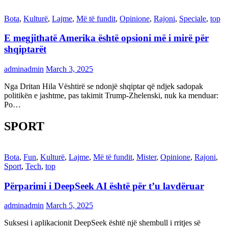
Bota
,
Kulturë
,
Lajme
,
Më të fundit
,
Opinione
,
Rajoni
,
Speciale
,
top
E megjithatë Amerika është opsioni më i mirë për
shqiptarët
adminadmin
March 3, 2025
Nga Dritan Hila Vështirë se ndonjë shqiptar që ndjek sadopak
politikën e jashtme, pas takimit Trump-Zhelenski, nuk ka menduar:
Po…
SPORT
Bota
,
Fun
,
Kulturë
,
Lajme
,
Më të fundit
,
Mister
,
Opinione
,
Rajoni
,
Sport
,
Tech
,
top
Përparimi i DeepSeek AI është për t’u lavdëruar
adminadmin
March 5, 2025
Suksesi i aplikacionit DeepSeek është një shembull i rritjes së