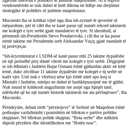
zgjeruar interesat e politikës së jashtme maqedonase. Ai u shpreh
vendosmërisht se nuk duhet të ketë dilema në lidhje me drejtimet
strategjike të politikës së jashtme maqedonase.
Mucunski tha se kritikat vijnë nga disa ish-zyrtarë të qeverisë së
mëparshme, për të cilët tha se kanë pasur një numër rekord takimesh
me kolegët e tyre serbë gjatë mandateve të tyre. Si shembull, ai
përmendi ish-Presidentin Stevo Pendarovski, i cili tha se ka pasur
nëntë takime me Presidentin serb Aleksandar Vuçiç gjatë mandatit të
tij pesëvjeçar.
“Ish-kryeministrat e LSDM-së kanë pasur mbi 25 takime dypalëshe
në një periudhë prej shtatë vitesh me kolegët e tyre serbë. Dëgjojmë
se ish-Ministri i Jashtëm Bujar Osmani është gjithashtu aktiv në këtë
temë, duke zhvilluar 11 takime dypalëshe me kolegët e tij serbë në
katër vjet. Unë nuk e vlerësoj nëse kjo është mirë apo keq si
Ministër i Jashtëm, mirëpo ne duhet të bashkëpunojmë me të gjithë.
Nuk mund të kritikosh angazhimin me asnjë nga fqinjët tanë,
ndërkohë që ke një numër historik takimesh me ata përfaqësues”, tha
Mucunski.
Përndryshe, debati rreth “përzierjeve” të Serbisë në Maqedoni është
pothuajse vazhdimisht i pranishëm në bllokun e partive politike
shqiptare. Në bllokun politik shqiptar, “Bota serbe” dhe ndikimi
shpesh përzihen dhe identifikohen me “Botën ruse”.