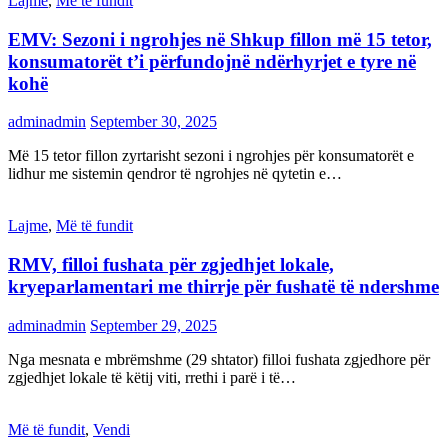
Lajme
,
Më të fundit
EMV: Sezoni i ngrohjes në Shkup fillon më 15 tetor,
konsumatorët t’i përfundojnë ndërhyrjet e tyre në
kohë
adminadmin
September 30, 2025
Më 15 tetor fillon zyrtarisht sezoni i ngrohjes për konsumatorët e
lidhur me sistemin qendror të ngrohjes në qytetin e…
Lajme
,
Më të fundit
RMV, filloi fushata për zgjedhjet lokale,
kryeparlamentari me thirrje për fushatë të ndershme
adminadmin
September 29, 2025
Nga mesnata e mbrëmshme (29 shtator) filloi fushata zgjedhore për
zgjedhjet lokale të këtij viti, rrethi i parë i të…
Më të fundit
,
Vendi