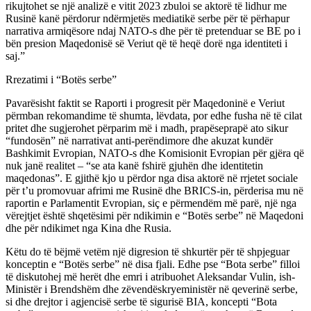
rikujtohet se një analizë e vitit 2023 zbuloi se aktorë të lidhur me
Rusinë kanë përdorur ndërmjetës mediatikë serbe për të përhapur
narrativa armiqësore ndaj NATO-s dhe për të pretenduar se BE po i
bën presion Maqedonisë së Veriut që të heqë dorë nga identiteti i
saj.”
Rrezatimi i “Botës serbe”
Pavarësisht faktit se Raporti i progresit për Maqedoninë e Veriut
përmban rekomandime të shumta, lëvdata, por edhe fusha në të cilat
pritet dhe sugjerohet përparim më i madh, prapëseprapë ato sikur
“fundosën” në narrativat anti-perëndimore dhe akuzat kundër
Bashkimit Evropian, NATO-s dhe Komisionit Evropian për gjëra që
nuk janë realitet – “se ata kanë fshirë gjuhën dhe identitetin
maqedonas”. E gjithë kjo u përdor nga disa aktorë në rrjetet sociale
për t’u promovuar afrimi me Rusinë dhe BRICS-in, përderisa mu në
raportin e Parlamentit Evropian, siç e përmendëm më parë, një nga
vërejtjet është shqetësimi për ndikimin e “Botës serbe” në Maqedoni
dhe për ndikimet nga Kina dhe Rusia.
Këtu do të bëjmë vetëm një digresion të shkurtër për të shpjeguar
konceptin e “Botës serbe” në disa fjali. Edhe pse “Bota serbe” filloi
të diskutohej më herët dhe emri i atribuohet Aleksandar Vulin, ish-
Ministër i Brendshëm dhe zëvendëskryeministër në qeverinë serbe,
si dhe drejtor i agjencisë serbe të sigurisë BIA, koncepti “Bota