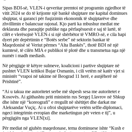
Sipas BDI-së, VLEN-i qeveritar premtoi në programin zgjedhor të
vitit 2024 se do të krijonte një bankë shqiptare me kapital dominues
shqiptar, si garanci për fuqizimin ekonomik të shqiptarëve dhe
zhvillimin e balancuar rajonal. Kjo parti ka mbushur mediat me
deklarata dhe paraqitje publike nga përfaqësuesit e saj të lartë, të
cilët e vlerësojnë VLEN-i si një shërbëtor të VMRO-së, e cila hapi
dyert për depërtimin e “Botës serbe” në sektorin bankar të
Maqedonisë së Veriut përmes “Alta Bankës”, thotë BDI në një
kumtesë, të cilën MIA e publikoi të plotë dhe u transmetua nga një
numër i madh mediash.
Në përgjigje të këtyre sulmeve, koalicioni i partive shqiptare në
pushtet VLEN kritikoi Bujar Osmanin, i cili vetëm në katër vjet si
ministër “vrapoi në takime në Beograd 11 herë, e asnjëherë në
Prishtinë”.
“Ai u takua me autoritetet serbe më shpesh sesa me autoritetet e
Kosovës. Ai gjithashtu priti ministrin rus Sergej Llavrov në Shkup
dhe ishte një “koreografi” e rregullt në shëtitjet dhe darkat me
Aleksandar Vuçiç. Ai u ofroi shqiptarëve vetëm selfie-diplomaci,
ngeci integrimin evropian dhe marketingun për veten e tij”, u
përgjigjën nga VLEN[xi].
Për mediat në gjuhën maqedonase, tema dominuese ishte “Kush e