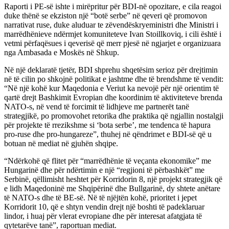
Raporti i PE-së ishte i mirëpritur për BDI-në opozitare, e cila reagoi
duke thënë se ekziston një “botë serbe” në qeveri që promovon
narrativat ruse, duke aluduar te zëvendëskryeministri dhe Ministri i
marrëdhënieve ndërmjet komuniteteve Ivan Stoillkoviq, i cili është i
vetmi përfaqësues i qeverisë që merr pjesë në ngjarjet e organizuara
nga Ambasada e Moskës në Shkup.
Në një deklaratë tjetër, BDI shprehu shqetësim serioz për drejtimin
në të cilin po shkojnë politikat e jashtme dhe të brendshme të vendit:
“Në një kohë kur Maqedonia e Veriut ka nevojë për një orientim të
qartë drejt Bashkimit Evropian dhe koordinim të aktiviteteve brenda
NATO-s, në vend të forcimit të lidhjeve me partnerët tanë
strategjikë, po promovohet retorika dhe praktika që ngjallin nostalgji
për projekte të rrezikshme si ‘bota serbe’, me tendenca të hapura
pro-ruse dhe pro-hungareze”, thuhej në qëndrimet e BDI-së që u
botuan në mediat në gjuhën shqipe.
“Ndërkohë që flitet për “marrëdhënie të veçanta ekonomike” me
Hungarinë dhe për ndërtimin e një “regjioni të përbashkët” me
Serbinë, qëllimisht heshtet për Korridorin 8, një projekt strategjik që
e lidh Maqedoninë me Shqipërinë dhe Bullgarinë, dy shtete anëtare
të NATO-s dhe të BE-së. Në të njëjtën kohë, prioritet i jepet
Korridorit 10, që e shtyn vendin drejt një boshti të padeklaruar
lindor, i huaj për vlerat evropiane dhe për interesat afatgjata të
qytetarëve tanë”, raportuan mediat.