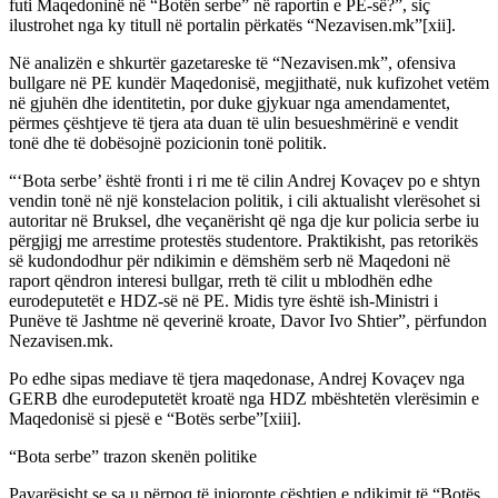
futi Maqedoninë në “Botën serbe” në raportin e PE-së?”, siç
ilustrohet nga ky titull në portalin përkatës “Nezavisen.mk”[xii].
Në analizën e shkurtër gazetareske të “Nezavisen.mk”, ofensiva
bullgare në PE kundër Maqedonisë, megjithatë, nuk kufizohet vetëm
në gjuhën dhe identitetin, por duke gjykuar nga amendamentet,
përmes çështjeve të tjera ata duan të ulin besueshmërinë e vendit
tonë dhe të dobësojnë pozicionin tonë politik.
“‘Bota serbe’ është fronti i ri me të cilin Andrej Kovaçev po e shtyn
vendin tonë në një konstelacion politik, i cili aktualisht vlerësohet si
autoritar në Bruksel, dhe veçanërisht që nga dje kur policia serbe iu
përgjigj me arrestime protestës studentore. Praktikisht, pas retorikës
së kudondodhur për ndikimin e dëmshëm serb në Maqedoni në
raport qëndron interesi bullgar, rreth të cilit u mblodhën edhe
eurodeputetët e HDZ-së në PE. Midis tyre është ish-Ministri i
Punëve të Jashtme në qeverinë kroate, Davor Ivo Shtier”, përfundon
Nezavisen.mk.
Po edhe sipas mediave të tjera maqedonase, Andrej Kovaçev nga
GERB dhe eurodeputetët kroatë nga HDZ mbështetën vlerësimin e
Maqedonisë si pjesë e “Botës serbe”[xiii].
“Bota serbe” trazon skenën politike
Pavarësisht se sa u përpoq të injoronte çështjen e ndikimit të “Botës